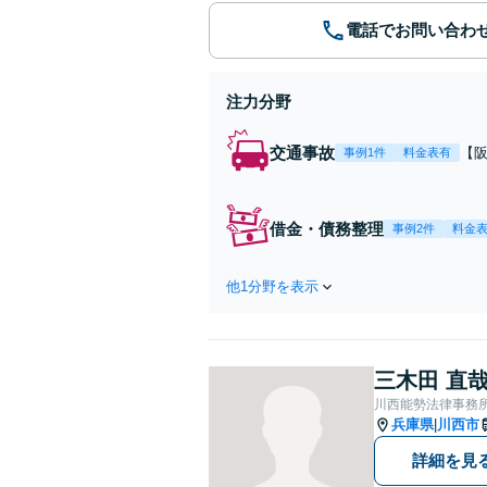
電話でお問い合わ
注力分野
交通事故
【
事例1件
料金表有
さ
K】
借金・債務整理
事例2件
料金
他1分野を表示
三木田 直
川西能勢法律事務
兵庫県
川西市
|
詳細を見