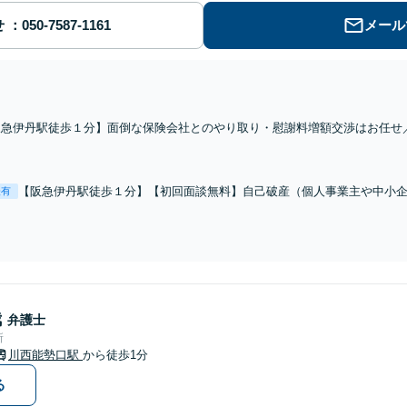
せ
メール
阪急伊丹駅徒歩１分】面倒な保険会社とのやり取り・慰謝料増額交渉はお任せ
れた金額や過失割合が妥当かどうか等の助言／保険会社側の代理人経験も活か
【阪急伊丹駅徒歩１分】【初回面談無料】自己破産（個人事業主や中小
表有
用／過払金の請求など。債務整理は人生再起のチャンスです。「返済で
気軽にご相談ください【法テラス利用可】
哉
弁護士
所
川西能勢口駅
から徒歩1分
る