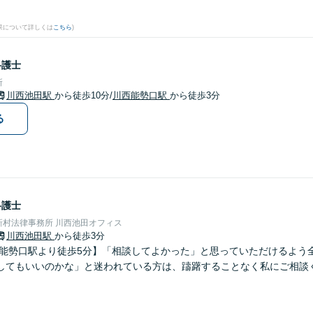
果について詳しくは
こちら
)
弁護士
所
川西池田駅
から徒歩10分
/
川西能勢口駅
から徒歩3分
る
弁護士
新村法律事務所 川西池田オフィス
川西池田駅
から徒歩3分
西能勢口駅より徒歩5分】「相談してよかった」と思っていただけるよう
してもいいのかな」と迷われている方は、躊躇することなく私にご相談