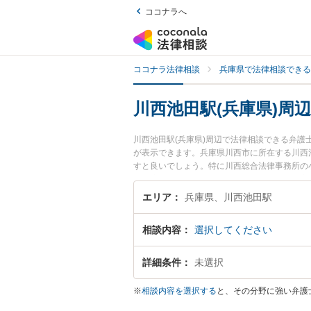
ココナラへ
ココナラ法律相談
兵庫県で法律相談できる
川西池田駅(兵庫県)周
川西池田駅(兵庫県)周辺で法律相談できる弁
が表示できます。兵庫県川西市に所在する川西
すと良いでしょう。特に川西総合法律事務所の
どが注目されています。『行政処分の不服申立
ル解決の実績豊富な川西池田駅近くの弁護士を
エリア
兵庫県、川西池田駅
者さんにおすすめです。
相談内容
選択してください
詳細条件
未選択
※
相談内容を選択する
と、その分野に強い弁護