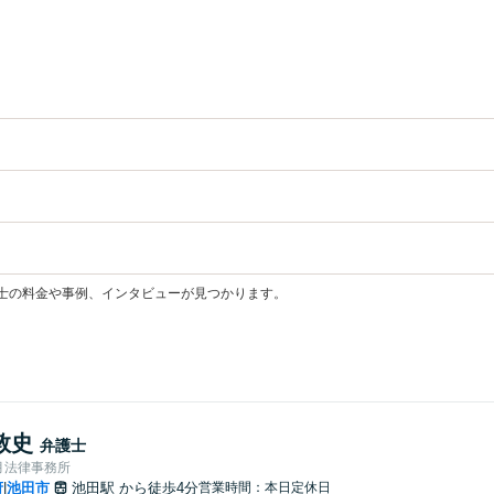
士の料金や事例、インタビューが見つかります。
敦史
弁護士
月法律事務所
府
池田市
池田駅
から徒歩4分
営業時間：本日定休日
|