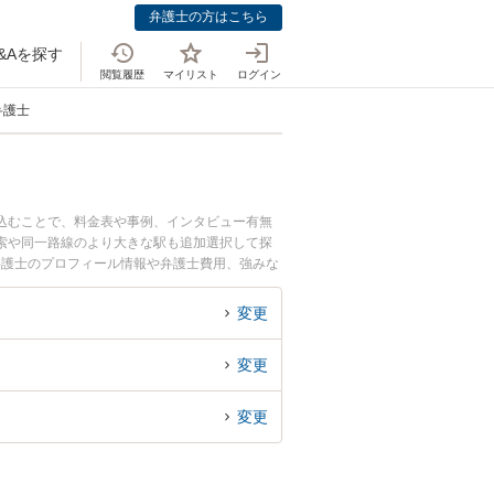
弁護士の方はこちら
&Aを探す
閲覧履歴
マイリスト
ログイン
弁護士
り込むことで、料金表や事例、インタビュー有無
索や同一路線のより大きな駅も追加選択して探
弁護士のプロフィール情報や弁護士費用、強みな
談予約したい』『行政処分の不服申立てのトラブ
の弁護士に面談予約したい』などでお困りの相談
変更
変更
変更