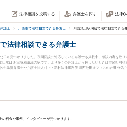
法律相談を投稿する
弁護士を探す
法律Q
弁護士
川西市で法律相談できる弁護士
川西池田駅周辺で法律相談できる
辺で法律相談できる弁護士
護士が2名見つかりました。夜間面談に対応している弁護士も掲載中。相談内容を絞
池田駅はJR宝塚線沿線の駅です。より多くの弁護士から探したいときは市区町村検
小松 孝寛弁護士や弁護士法人村上・新村法律事務所 川西池田オフィスの岩田 啓佑
てのトラブルを勤務先から通いやすい川西池田駅周辺に事務所を構える弁護士に面
検索したい』『初回無料で行政処分の不服申立てを法律相談できる川西池田駅付近
士の料金や事例、インタビューが見つかります。