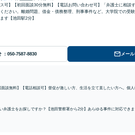
ス可】【初回面談30分無料】【電話お問い合わせ可】「弁護士に相談
ください。離婚問題、借金・債務整理、刑事事件など。大学院での受験
ます【池田駅2分】
せ
メール
回面談無料】【電話相談可】督促が激しい方、生活を立て直したい方へ。個人
破産に精通した弁護士が手続き全てをスムーズに行い、その後の生活も考慮し
ください【池田駅2分】
い弁護士をお探しですか？【池田警察署から2分】あらゆる事件に対応でき
いても積極的に対応しております。不起訴・不処分の獲得・早期の身柄解放を