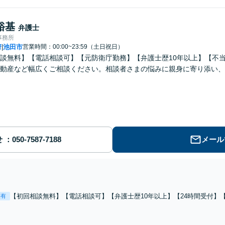
裕基
弁護士
事務所
府
池田市
営業時間：00:00~23:59（土日祝日）
|
談無料】【電話相談可】【元防衛庁勤務】【弁護士歴10年以上】【不
動産など幅広くご相談ください。相談者さまの悩みに親身に寄り添い、
せ
メール
【初回相談無料】【電話相談可】【弁護士歴10年以上】【24時間受付】
表有
たいorされた／面会交流／親権など幅広く対応。離婚・男女問題は弁護
適な結果が得られるよう尽力いたします。