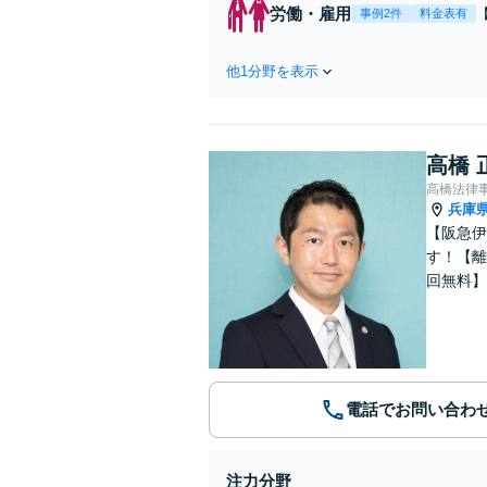
労働・雇用
事例2件
料金表有
他1分野を表示
高橋 
高橋法律
兵庫
【阪急伊
す！【離
回無料】
電話でお問い合わ
注力分野