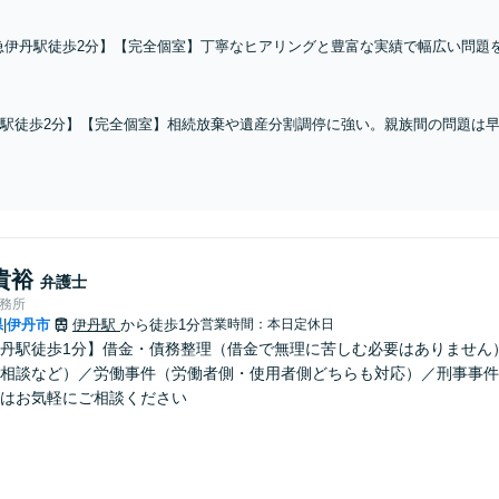
急伊丹駅徒歩2分】【完全個室】丁寧なヒアリングと豊富な実績で幅広い問題
務所へ。不定慰謝料請求／面会交流／養育費の減額・増額など【電話・メール
ンライン可能】
駅徒歩2分】【完全個室】相続放棄や遺産分割調停に強い。親族間の問題は
お話しを伺い、ベストな方法をご提案いたします。【電話・メール相談初回
貴裕
弁護士
事務所
県
伊丹市
伊丹駅
から徒歩1分
営業時間：本日定休日
|
丹駅徒歩1分】借金・債務整理（借金で無理に苦しむ必要はありません
相談など）／労働事件（労働者側・使用者側どちらも対応）／刑事事件
はお気軽にご相談ください