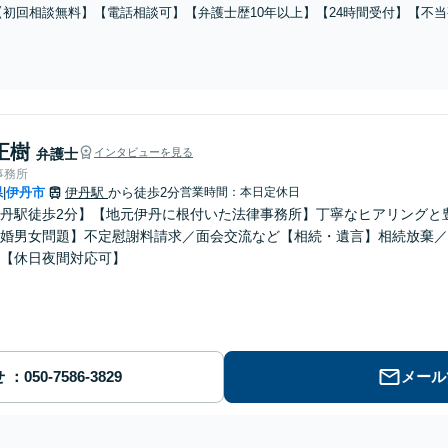
【初回相談無料】【電話相談可】【弁護士歴10年以上】【24時間受付】【不
どちらも対応いたします。組織で働いていた経験を活かした具体的かつ実践的
するためにもぜひご相談ください
正樹
弁護士
インタビューを見る
事務所
県
伊丹市
伊丹駅
から徒歩2分
営業時間：本日定休日
|
丹駅徒歩2分】【地元伊丹に根付いた法律事務所】丁寧なヒアリングと
婚男女問題】不定慰謝料請求／面会交流など【相続・遺言】相続放棄／
【休日夜間対応可】
せ
メール