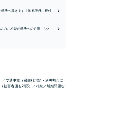
を解決へ導きます！地元伊丹に根付い
相談初回無料】【休日夜間対応可】
早めのご相談が解決への近道！ひとつ
無料】【休日夜間対応可】【オンライ
）／交通事故（慰謝料増額・過失割合に
（被害者側も対応）／相続／離婚問題な