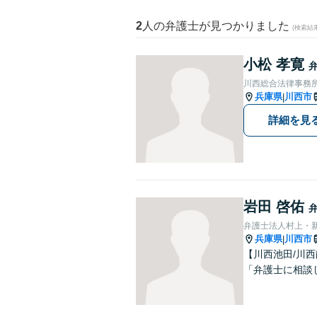
2
人の弁護士が見つかりました
(検索結
小松 孝寛
川西総合法律事務
兵庫県
川西市
|
詳細を見
岩田 啓佑
弁護士法人村上・
兵庫県
川西市
|
【川西池田/川
「弁護士に相談