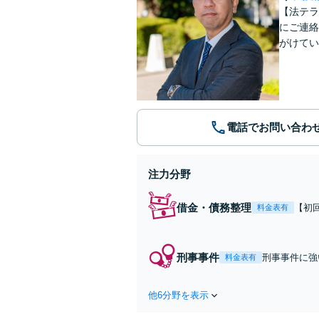
【法テラ
にご連絡
がけてい
電話でお問い合わ
注力分野
借金・債務整理
【初
料金表有
応。
任せ
刑事事件
刑事事件に強
料金表有
少年事件につ
他6分野を表示