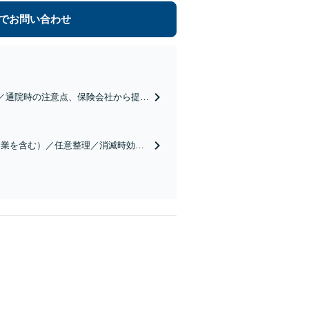
でお問い合わせ
／通院時の注意点、保険会社から提示
して対応します【弁護士費用特約O
企業を含む）／任意整理／消滅時効援
生活が苦しい」と感じたら、早めにお