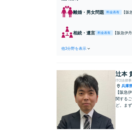
離婚・男女問題
【阪
料金表有
た事
【オ
相続・遺言
【阪急伊丹
料金表有
ずつ丁寧に
ン可能】
他3分野を表示
辻本 
ITO法律
兵庫
【阪急伊
関するご
ど。まず