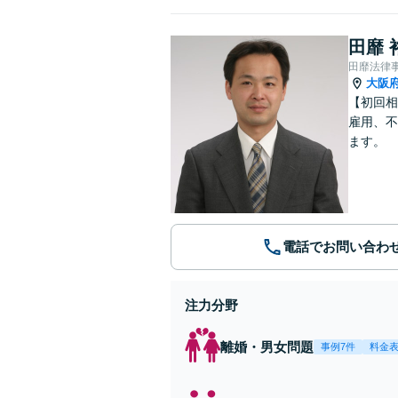
田靡 
田靡法律
大阪
【初回相
雇用、不
ます。
電話でお問い合わ
注力分野
離婚・男女問題
事例7件
料金