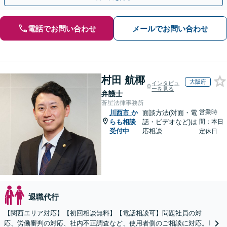
電話でお問い合わせ
メールでお問い合わせ
村田 航椰
大阪府
インタビュ
ーを見る
弁護士
蒼星法律事務所
営業時
川西市
か
面談方法(対面・電
らも相談
話・ビデオなど)は
間：本日
受付中
応相談
定休日
退職代行
【関西エリア対応】【初回相談無料】【電話相談可】問題社員の対
応、労働審判の対応、社内不正調査など、使用者側のご相談に対応。I