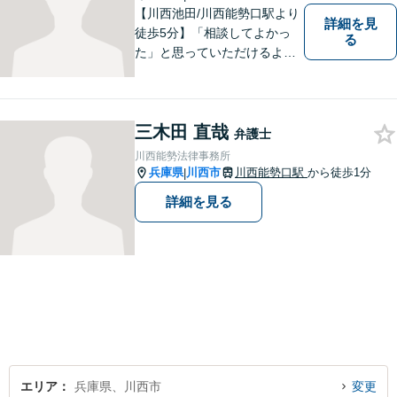
【川西池田/川西能勢口駅より
詳細を見
徒歩5分】「相談してよかっ
る
た」と思っていただけるよう
全力を尽くします。「弁護士
に相談してもいいのかな」と
迷われている方は、躊躇する
三木田 直哉
ことなく私にご相談くださ
弁護士
い。
川西能勢法律事務所
兵庫県
川西市
川西能勢口駅
から徒歩1分
|
詳細を見る
エリア
兵庫県、川西市
変更