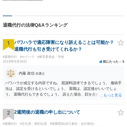
指せるようになります。離婚
問題／相続問題／借金問題／
交通事故／企業法務など、幅
広く対応可能。【夜間／休日
退職代行の法律Q&Aランキング
対応可能】まずはお気軽にご
連絡ください。
1
パワハラで適応障害になり訴えることは可能か？
退職代行も引き受けてくれるか？
#退職代行
#セクハラ
#教育委員会・学校
2019年9月26日
役にたった
5
内藤 政信
弁護士
パワハラが成立する内容ですね。 慰謝料請求できるでしょう。 傷病手
当は、認定を受けるといいでしょう。 退職は、認定後がいいでしょ
う。 退職代行もできるでしょう。 訴えた場合、顔を合わすことは、あ
るかもしれません。 そのときは、弁護士も一緒ですから、いまより恐
れは 減じて来るでしょう。
2
2週間後の退職の申し出について
#退職代行
#正社員・契約社員
#退職理由(自己都合・会社都合)