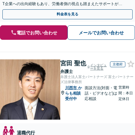
T企業への出向経験もあり、労働者側の視点も踏まえたサポートが可
能です。お気軽にご相談ください。【夜間・土日相談可】
料金表を見る
電話でお問い合わせ
メールでお問い合わせ
宮田 聖也
京都府
インタビュ
ーを見る
弁護士
弁護士法人富士パートナーズ 富士パートナー
ズ法律事務所
営業時
川西市
か
面談方法(対面・電
らも相談
話・ビデオなど)は
間：本日
受付中
応相談
定休日
退職代行