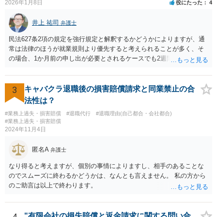
2026年1月8日
役にたった
4
井上 祐司
弁護士
民法627条2項の規定を強行規定と解釈するかどうかによりますが、通
常は法律のほうが就業規則より優先すると考えられることが多く、そ
の場合、1か月前の申し出が必要とされるケースでも2週間前の退職予
告で退職の効果が生じると考えられます。 もっとも、退職1か月前の
申し出は世間のあらゆる業種で広く採用されたルールであり、それ自
体が不合理と判断されるようなものではないため、就業規則・退職金
3
キャバクラ退職後の損害賠償請求と同業禁止の合
規程において「正当な理由なく会社の承認を得ずに退職した場合や引
法性は？
継ぎを行わずに退職した場合に退職金を減額ないし不支給とする」旨
#業務上過失・損害賠償
#退職代行
#退職理由(自己都合・会社都合)
の条項が設けられている場合、その制約を受けることは考えられま
#業務上過失・損害賠償
す。
2024年11月4日
匿名A
弁護士
なり得ると考えますが、個別の事情によりますし、相手のあることな
のでスムーズに終わるかどうかは、なんとも言えません。 私の方から
のご助言は以上で終わります。
4
"有限会社の損失賠償と返金請求に関する問い合