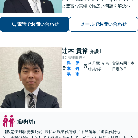
と豊富な実績で幅広い問題を解決へ導
きます！【離婚男女問題】不定慰謝料
請求／面会交流など【相続・遺言】相
電話でお問い合わせ
メールでお問い合わせ
続放棄／遺産分割調停など【電話・メ
ール相談初回無料】【休日夜間対応
可】
辻本 貴裕
弁護士
ITO法律事務所
兵
伊
伊丹駅
から
営業時間：本
庫
丹
|
日定休日
徒歩1分
県
市
退職代行
【阪急伊丹駅徒歩1分】未払い残業代請求／不当解雇／退職代行な
ど。企業側代理人としての経験を活かして、ベストな解決を目指しま