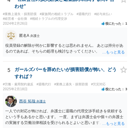
わせ"
#業務上過失・損害賠償
#家族間の相続トラブル
#退職代行
#給与未払い
#経営者・会社側
#相続トラブルの代理交渉
2024年2月26日
役にたった
1
匿名A
弁護士
役員登録の解除が何かに影響するとは思われません。 あとは持分があ
るのであれば、そちらの処理も検討なさってください。
5
ガールズバーを辞めたいが損害賠償が怖い、どう
すれば？
#労働・雇用契約違反
#退職代行
#業務上過失・損害賠償
#労災対応
2025年2月18日
役にたった
3
西谷 拓哉
弁護士
一人での対応が怖ければ、弁護士に退職の代理交渉手続きを依頼する
という手もあるかと思います。 一度、まずは弁護士会や個々の弁護士
の実施する労働法律相談を受けられるとよいと思います。