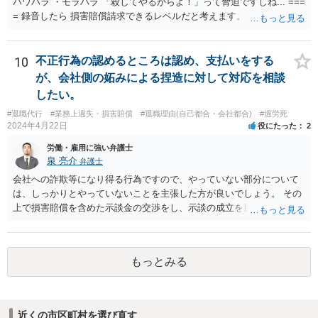
パワハラ ・モラハラ 「殺してやるからよ！」って脅迫ですしね... ===
= 録音したら 損害賠償請求できるレベルだと考えます。 ━━━━━━
━━━ ▼ ご参考になればと ━━━━━━━━━ ・証拠の集め方 ・訴
え方 ・パワハラ裁判例については、 私がブログを書いています。 プ
ロフィールのリンクから飛べます。 ご参考になれば幸いです。
10
不正行為の認めるところは認め、支払いをする
が、会社側の妬みによる捏造に対して対応を相談
したい。
#退職代行
#業務上過失・損害賠償
#退職理由(自己都合・会社都合)
#過労死
2024年4月22日
役にたった
2
労働・雇用に強い弁護士
泉 亮介
弁護士
会社への詐欺等になり得る行為ですので、やっていない部分について
は、しっかりとやっていないことを主張した方が良いでしょう。 その
上で損害賠償を含めた示談金の交渉をし、示談の成立を目指す必要が
あるでしょう。
もっとみる
近くの市区町村を選び直す