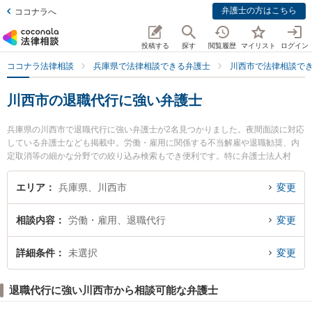
弁護士の方はこちら
ココナラへ
投稿する
探す
閲覧履歴
マイリスト
ログイン
ココナラ法律相談
兵庫県で法律相談できる弁護士
川西市で法律相談で
川西市の退職代行に強い弁護士
兵庫県の川西市で退職代行に強い弁護士が2名見つかりました。夜間面談に対応
している弁護士なども掲載中。労働・雇用に関係する不当解雇や退職勧奨、内
定取消等の細かな分野での絞り込み検索もでき便利です。特に弁護士法人村
上・新村法律事務所 川西池田オフィスの岩田 啓佑弁護士や川西能勢法律事務所
の三木田 直哉弁護士のプロフィール情報や弁護士費用、強みなどが注目されて
エリア
兵庫県、川西市
変更
います。『川西市で土日や夜間に発生した退職代行のトラブルを今すぐに弁護
士に相談したい』『退職代行のトラブル解決の実績豊富な近くの弁護士を検索
相談内容
労働・雇用、退職代行
変更
したい』『初回相談無料で退職代行を法律相談できる川西市内の弁護士に相談
予約したい』などでお困りの相談者さんにおすすめです。
詳細条件
未選択
変更
退職代行に強い川西市から相談可能な弁護士