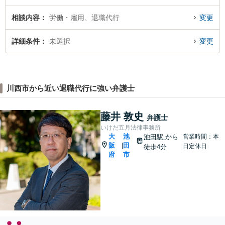
相談内容
労働・雇用、退職代行
変更
詳細条件
未選択
変更
川西市から近い退職代行に強い弁護士
藤井 敦史
弁護士
いけだ五月法律事務所
大
池
池田駅
から
営業時間：本
阪
田
|
日定休日
徒歩4分
府
市