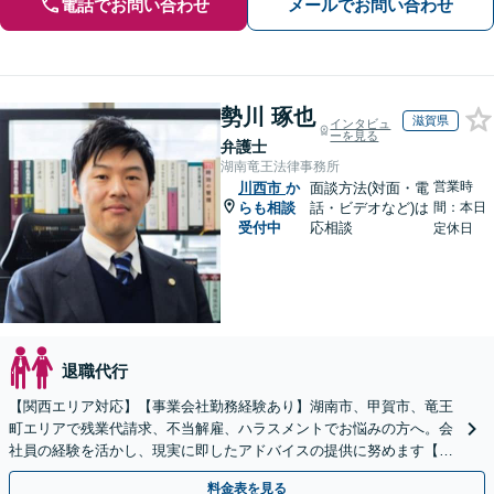
電話でお問い合わせ
メールでお問い合わせ
勢川 琢也
滋賀県
インタビュ
ーを見る
弁護士
湖南竜王法律事務所
営業時
川西市
か
面談方法(対面・電
らも相談
話・ビデオなど)は
間：本日
受付中
応相談
定休日
退職代行
【関西エリア対応】【事業会社勤務経験あり】湖南市、甲賀市、竜王
町エリアで残業代請求、不当解雇、ハラスメントでお悩みの方へ。会
社員の経験を活かし、現実に即したアドバイスの提供に努めます【労
使双方に対応】【Web面談OK】
料金表を見る