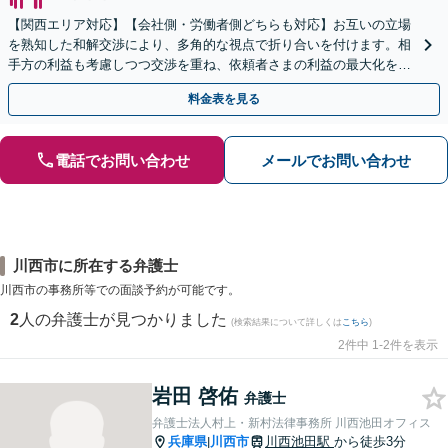
【関西エリア対応】【会社側・労働者側どちらも対応】お互いの立場
を熟知した和解交渉により、多角的な視点で折り合いを付けます。相
手方の利益も考慮しつつ交渉を重ね、依頼者さまの利益の最大化を目
指す「不当解雇／労災の損害賠償請求／未払い残業代請求」
料金表を見る
電話でお問い合わせ
メールでお問い合わせ
川西市に所在する弁護士
川西市の事務所等での面談予約が可能です。
2
人の弁護士が見つかりました
(検索結果について詳しくは
こちら
)
2件中 1-2件を表示
岩田 啓佑
弁護士
弁護士法人村上・新村法律事務所 川西池田オフィス
兵庫県
川西市
川西池田駅
から徒歩3分
|