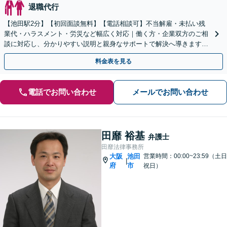
退職代行
【池田駅2分】【初回面談無料】【電話相談可】不当解雇・未払い残
業代・ハラスメント・労災など幅広く対応｜働く方・企業双方のご相
談に対応し、分かりやすい説明と親身なサポートで解決へ導きます
【休日・夜間対応可】
料金表を見る
電話でお問い合わせ
メールでお問い合わせ
田靡 裕基
弁護士
田靡法律事務所
大阪
池田
営業時間：00:00~23:59（土日
|
府
市
祝日）