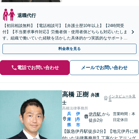
退職代行
【初回相談無料】【電話相談可】【弁護士歴10年以上】【24時間受
付】【不当要求事件対応】労働者側・使用者側どちらも対応いたしま
す。組織で働いていた経験を活かした具体的かつ実践的なサポートが
可能です。有利に解決するためにもぜひご相談ください
料金表を見る
電話でお問い合わせ
メールでお問い合わせ
高橋 正樹
弁護
インタビューを見
る
士
高橋法律事務所
兵
伊
伊丹駅
から
営業時間：本
庫
丹
|
日定休日
徒歩2分
県
市
【阪急伊丹駅徒歩2分】【地元伊丹に根
付いた法律事務所】丁寧なヒアリング