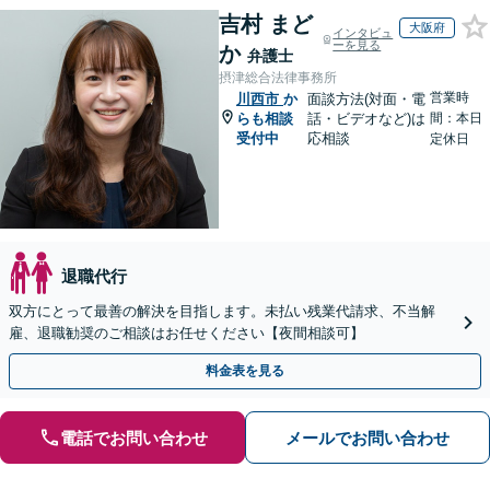
吉村 まど
大阪府
インタビュ
ーを見る
か
弁護士
摂津総合法律事務所
営業時
川西市
か
面談方法(対面・電
らも相談
話・ビデオなど)は
間：本日
受付中
応相談
定休日
退職代行
双方にとって最善の解決を目指します。未払い残業代請求、不当解
雇、退職勧奨のご相談はお任せください【夜間相談可】
料金表を見る
電話でお問い合わせ
メールでお問い合わせ