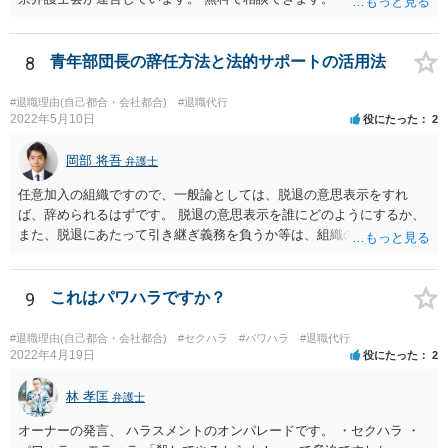
ることを検討してみてください。 かりに違約金が発生するとしても、
「パワハラしてたよね」という材料で 減額交渉も可能かもしれませ
ん。
8
青年部団長の辞任方法と法的サポートの活用法
#退職理由(自己都合・会社都合)
#退職代行
2022年5月10日
役にたった
2
岡部 将吾
弁護士
任意加入の組織ですので、一般論としては、脱退の意思表示をすれ
ば、辞められるはずです。 脱退の意思表示を誰にどのようにするか、
また、脱退にあたって引き継ぎ義務を負うか等は、組織の実態等を踏
まえて個別的に判断する必要があります。 弁護士に直接相談すれば、
もう少し具体的な対応方法についてアドバイスを受けられると思いま
す。
9
これはパワハラですか？
#退職理由(自己都合・会社都合)
#セクハラ
#パワハラ
#退職代行
2022年4月19日
役にたった
2
林 孝匡
弁護士
オーナーの発言、 ハラスメントのオンパレードです。 ・セクハラ ・