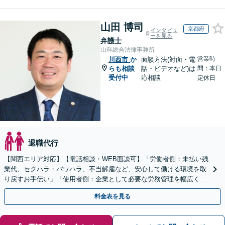
山田 博司
京都府
インタビュ
ーを見る
弁護士
山科総合法律事務所
営業時
川西市
か
面談方法(対面・電
らも相談
話・ビデオなど)は
間：本日
受付中
応相談
定休日
退職代行
【関西エリア対応】【電話相談・WEB面談可】「労働者側：未払い残
業代、セクハラ・パワハラ、不当解雇など、安心して働ける環境を取
り戻すお手伝い」「使用者側：企業として必要な労務管理を幅広くサ
ポート」【スポット契約・顧問契約どちらも対応可】
料金表を見る