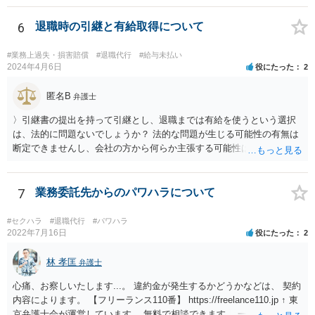
6
退職時の引継と有給取得について
#業務上過失・損害賠償
#退職代行
#給与未払い
2024年4月6日
役にたった
2
匿名B
弁護士
〉引継書の提出を持って引継とし、退職までは有給を使うという選択
は、法的に問題ないでしょうか？ 法的な問題が生じる可能性の有無は
断定できませんし、会社の方から何らか主張する可能性はあります。
しかし、現実に損害賠償責任を負うことは、ほとんど考えられませ
ん。 それよりも、書いておられる事情がある場合は、いつ、どのよう
な方法で、退職の意思及び退職日まで全日有給休暇を使用することを
7
業務委託先からのパワハラについて
会社に伝えるかが、問題になるかもしれないです。 場合よっては退職
代行の利用などもご検討なさってください。
#セクハラ
#退職代行
#パワハラ
2022年7月16日
役にたった
2
林 孝匡
弁護士
心痛、お察しいたします...。 違約金が発生するかどうかなどは、 契約
内容によります。 【フリーランス110番】 https://freelance110.jp ↑ 東
京弁護士会が運営しています。 無料で相談できます。 一度、ご相談す