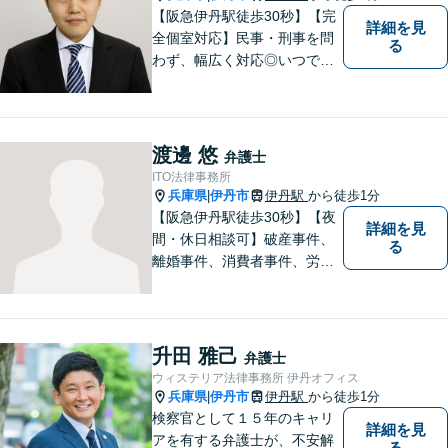
【阪急伊丹駅徒歩30秒】【完
詳細を見
全個室対応】民事・刑事を問
る
わず、幅広く対応◎いつでも
迅速な対応で、「救急救命医
のような弁護士」を目指しま
す。広い視野とユーモアを忘
れず、尽力してまいります。
渡邊 悠
弁護士
【メーカー法務経験あり】
ITO法律事務所
兵庫県
伊丹市
伊丹駅
から徒歩1分
|
【阪急伊丹駅徒歩30秒】【夜
詳細を見
間・休日相談可】破産事件、
る
離婚事件、消費者事件、労働
事件など。依頼者さまの状況
を十分にヒアリングし、あら
ゆる観点から解決策をご提案
してまいります。まずは一度
升田 雅己
弁護士
ご相談ください【完全個室】
ウィステリア法律事務所 伊丹オフィス
【法テラス利用可】
兵庫県
伊丹市
伊丹駅
から徒歩1分
|
検察官として１５年のキャリ
詳細を見
アを有する弁護士が、不安解
る