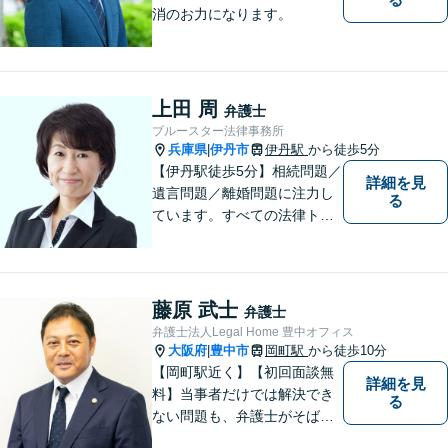
消のお力になります。
上田 周
弁護士
ブルースター法律事務所
兵庫県
伊丹市
伊丹駅
から徒歩5分
|
【伊丹駅徒歩5分】相続問題／
詳細を見
遺言問題／離婚問題に注力し
る
ています。すべての法律トラ
ブルに、ひとりの弁護士がオ
ールインワンでご対応しま
す。事務所名には、ご相談者
様と信頼関係を築いて紛争解
藤原 武士
弁護士
決し、解決後の人生を幸せに
弁護士法人Legal Home 豊中オフィス
過ごして頂きたいと願いを込
大阪府
豊中市
岡町駅
から徒歩10分
|
めています。
【岡町駅近く】【初回面談無
詳細を見
料】当事者だけでは解決でき
る
ない問題も、弁護士がそばに
いることで理想的な解決が目