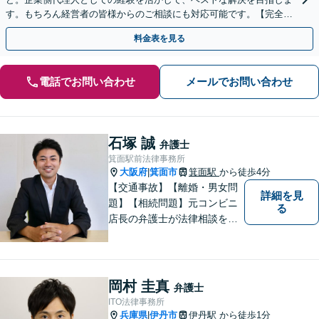
す。もちろん経営者の皆様からのご相談にも対応可能です。【完全個
室対応】
料金表を見る
電話でお問い合わせ
メールでお問い合わせ
石塚 誠
弁護士
箕面駅前法律事務所
大阪府
箕面市
箕面駅
から徒歩4分
|
【交通事故】【離婚・男女問
詳細を見
題】【相続問題】元コンビニ
る
店長の弁護士が法律相談を承
ります。近所のコンビニに行
く感覚で、お気軽にご相談に
いらしてください！
岡村 圭真
弁護士
ITO法律事務所
兵庫県
伊丹市
伊丹駅
から徒歩1分
|