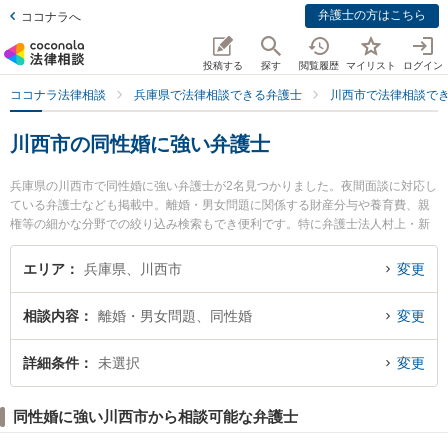
弁護士の方はこちら
ココナラへ
投稿する
探す
閲覧履歴
マイリスト
ログイン
ココナラ法律相談
兵庫県で法律相談できる弁護士
川西市で法律相談で
川西市の同性婚に強い弁護士
兵庫県の川西市で同性婚に強い弁護士が2名見つかりました。夜間面談に対応し
ている弁護士なども掲載中。離婚・男女問題に関係する財産分与や養育費、親
権等の細かな分野での絞り込み検索もでき便利です。特に弁護士法人村上・新
村法律事務所 川西池田オフィスの岩田 啓佑弁護士や川西能勢法律事務所の三木
田 直哉弁護士のプロフィール情報や弁護士費用、強みなどが注目されていま
エリア
兵庫県、川西市
変更
す。『川西市で土日や夜間に発生した同性婚のトラブルを今すぐに弁護士に相
談したい』『同性婚のトラブル解決の実績豊富な近くの弁護士を検索したい』
相談内容
離婚・男女問題、同性婚
変更
『初回相談無料で同性婚を法律相談できる川西市内の弁護士に相談予約した
い』などでお困りの相談者さんにおすすめです。
詳細条件
未選択
変更
同性婚に強い川西市から相談可能な弁護士