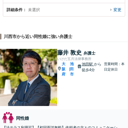
詳細条件
未選択
変更
川西市から近い同性婚に強い弁護士
藤井 敦史
弁護士
いけだ五月法律事務所
大
池
池田駅
から
営業時間：本
阪
田
|
日定休日
徒歩4分
府
市
同性婚
【法テラス利用可】【初回面談無料】依頼者の方とのコミュニケーシ