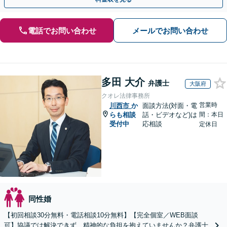
電話でお問い合わせ
メールでお問い合わせ
多田 大介
弁護士
大阪府
クオレ法律事務所
営業時
川西市
か
面談方法(対面・電
らも相談
話・ビデオなど)は
間：本日
受付中
応相談
定休日
同性婚
【初回相談30分無料・電話相談10分無料】【完全個室／WEB面談
可】協議では解決できず、精神的な負担を抱えていませんか？弁護士