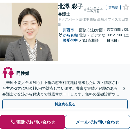
北澤 彩子
群馬県
インタビュ
ーを見る
弁護士
ネクスパート法律事務所 高崎オフィス太田支
部
営業時間：09:
川西市
面談方法(対面・
からも相
電話・ビデオな
00~21:00（土
談受付中
ど)は応相談
日祝日）
同性婚
【来所不要／全国対応】不倫の慰謝料問題は請求したい方・請求され
た方の双方に相談料0円で対応しています。豊富な実績と経験のある
弁護士が交渉から解決まで徹底サポートします。無料の証拠診断や着
手金の返還保証もありますので安心してご相談ください。
料金表を見る
電話でお問い合わせ
メールでお問い合わせ