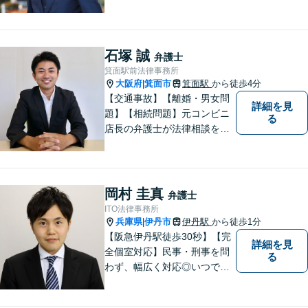
事務所にお任せください
石塚 誠
弁護士
箕面駅前法律事務所
大阪府
箕面市
箕面駅
から徒歩4分
|
【交通事故】【離婚・男女問
詳細を見
題】【相続問題】元コンビニ
る
店長の弁護士が法律相談を承
ります。近所のコンビニに行
く感覚で、お気軽にご相談に
いらしてください！
岡村 圭真
弁護士
ITO法律事務所
兵庫県
伊丹市
伊丹駅
から徒歩1分
|
【阪急伊丹駅徒歩30秒】【完
詳細を見
全個室対応】民事・刑事を問
る
わず、幅広く対応◎いつでも
迅速な対応で、「救急救命医
のような弁護士」を目指しま