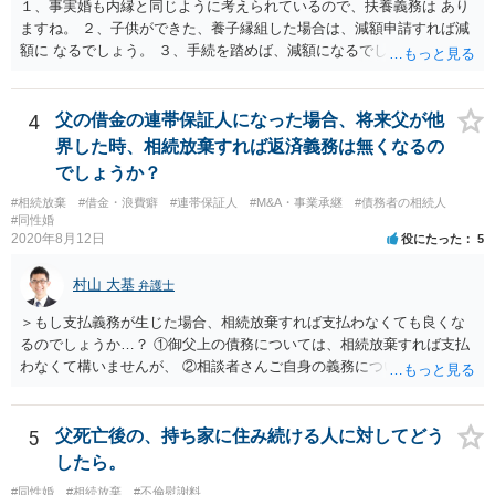
１、事実婚も内縁と同じように考えられているので、扶養義務は あり
ますね。 ２、子供ができた、養子縁組した場合は、減額申請すれば減
額に なるでしょう。 ３、手続を踏めば、減額になるでしょう。 ４、
それだけでは、減額はされないでしょう。 ５、養育費に影響はないで
しょう。 いろいろ議論のあるところですが、実務は上記のような運用
でしょう。
4
父の借金の連帯保証人になった場合、将来父が他
界した時、相続放棄すれば返済義務は無くなるの
でしょうか？
#相続放棄
#借金・浪費癖
#連帯保証人
#M&A・事業承継
#債務者の相続人
#同性婚
2020年8月12日
役にたった
5
村山 大基
弁護士
＞もし支払義務が生じた場合、相続放棄すれば支払わなくても良くな
るのでしょうか…？ ①御父上の債務については、相続放棄すれば支払
わなくて構いませんが、 ②相談者さんご自身の義務については、契約
書そのもの（サインした推定相続人はどんな義務を負うのか）を見て
いないので何とも言えません。 そもそも、何の義務も負わないなら、
印鑑証明まで用意して推定相続人にサインさせる意味もないような気
5
父死亡後の、持ち家に住み続ける人に対してどう
がします。 もし何らかの義務を相続放棄しても負う内容だと困ります
したら。
ので、契約書の文面を持って、弁護士に相談に行かれることをお勧め
#同性婚
#相続放棄
#不倫慰謝料