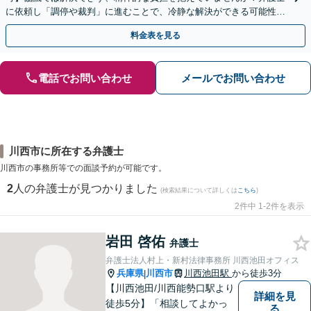
に依頼し「調停や裁判」に進むことで、冷静な解決ができる可能性も
【歴20年以上】の経験豊富な弁護士にご相談ください。
料金表を見る
電話でお問い合わせ
メールでお問い合わせ
川西市に所在する弁護士
川西市の事務所等での面談予約が可能です。
2
人の弁護士が見つかりました
(検索結果について詳しくは
こちら
)
2件中 1-2件を表示
岩田 啓佑
弁護士
弁護士法人村上・新村法律事務所 川西池田オフィス
兵庫県
川西市
川西池田駅
から徒歩3分
|
【川西池田/川西能勢口駅より
詳細を見
徒歩5分】「相談してよかっ
る