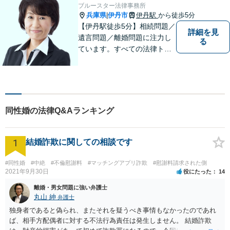
ブルースター法律事務所
兵庫県
伊丹市
伊丹駅
から徒歩5分
|
【伊丹駅徒歩5分】相続問題／
詳細を見
遺言問題／離婚問題に注力し
る
ています。すべての法律トラ
ブルに、ひとりの弁護士がオ
ールインワンでご対応しま
す。事務所名には、ご相談者
様と信頼関係を築いて紛争解
決し、解決後の人生を幸せに
同性婚の法律Q&Aランキング
過ごして頂きたいと願いを込
めています。
1
結婚詐欺に関しての相談です
#同性婚
#中絶
#不倫慰謝料
#マッチングアプリ詐欺
#慰謝料請求された側
2021年9月30日
役にたった
14
離婚・男女問題に強い弁護士
丸山 紳
弁護士
独身者であると偽られ、またそれを疑うべき事情もなかったのであれ
ば、相手方配偶者に対する不法行為責任は発生しません。 結婚詐欺