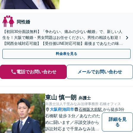
同性婚
【初回30分面談無料】「争わない、痛みの少ない離婚」で、新しい人
生を！大阪で離婚・男女問題はお任せください。男性の相談も歓迎！
【関西全域対応可能】【受任後LINE対応可能】最後まであなたの味方
です。【女性弁護士】【豊中駅徒歩5分】
料金表を見る
電話でお問い合わせ
メールでお問い合わせ
東山 慎一朗
弁護士
弁護士法人千里みなみ法律事務所 石橋オフィス
大阪府
池田市
石橋阪大前駅
から徒歩3分
|
石橋駅 徒歩３分／あなたのた
詳細を見
めに闘います／示談交渉から
る
訴訟対応まで千里みなみ法律