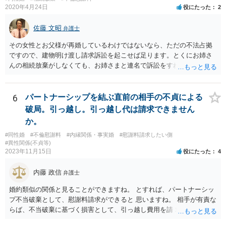
します。
2020年4月24日
役にたった
2
佐藤 文昭
弁護士
その女性とお父様が再婚しているわけではないなら、ただの不法占拠
ですので、建物明け渡し請求訴訟を起こせば足ります。とくにお姉さ
んの相続放棄がしなくても、お姉さまと連名で訴訟をすればいいだけ
のことです。
6
パートナーシップを結ぶ直前の相手の不貞による
破局。引っ越し。引っ越し代は請求できません
か。
#同性婚
#不倫慰謝料
#内縁関係・事実婚
#慰謝料請求したい側
#異性関係(不貞等)
2023年11月15日
役にたった
4
内藤 政信
弁護士
婚約類似の関係と見ることができますね。 とすれば、パートナーシッ
プ不当破棄として、慰謝料請求ができると 思いますね。 相手が有責な
らば、不当破棄に基づく損害として、引っ越し費用を請 求できるよう
に思います。