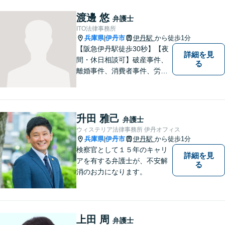
す。広い視野とユーモアを忘
れず、尽力してまいります。
渡邊 悠
弁護士
【メーカー法務経験あり】
ITO法律事務所
兵庫県
伊丹市
伊丹駅
から徒歩1分
|
【阪急伊丹駅徒歩30秒】【夜
詳細を見
間・休日相談可】破産事件、
る
離婚事件、消費者事件、労働
事件など。依頼者さまの状況
を十分にヒアリングし、あら
ゆる観点から解決策をご提案
してまいります。まずは一度
升田 雅己
弁護士
ご相談ください【完全個室】
ウィステリア法律事務所 伊丹オフィス
【法テラス利用可】
兵庫県
伊丹市
伊丹駅
から徒歩1分
|
検察官として１５年のキャリ
詳細を見
アを有する弁護士が、不安解
る
消のお力になります。
上田 周
弁護士