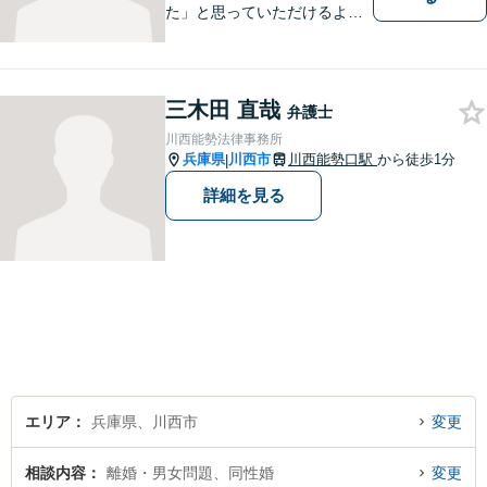
た」と思っていただけるよう
全力を尽くします。「弁護士
に相談してもいいのかな」と
迷われている方は、躊躇する
三木田 直哉
ことなく私にご相談くださ
弁護士
い。
川西能勢法律事務所
兵庫県
川西市
川西能勢口駅
から徒歩1分
|
詳細を見る
エリア
兵庫県、川西市
変更
相談内容
離婚・男女問題、同性婚
変更