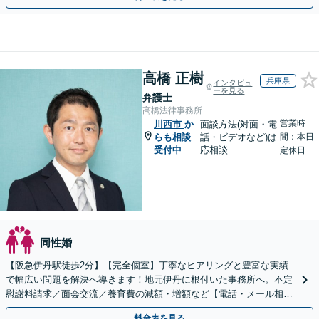
高橋 正樹
兵庫県
インタビュ
ーを見る
弁護士
高橋法律事務所
営業時
川西市
か
面談方法(対面・電
らも相談
話・ビデオなど)は
間：本日
受付中
応相談
定休日
同性婚
【阪急伊丹駅徒歩2分】【完全個室】丁寧なヒアリングと豊富な実績
で幅広い問題を解決へ導きます！地元伊丹に根付いた事務所へ。不定
慰謝料請求／面会交流／養育費の減額・増額など【電話・メール相談
初回無料】【休日夜間対応可】【オンライン可能】
料金表を見る