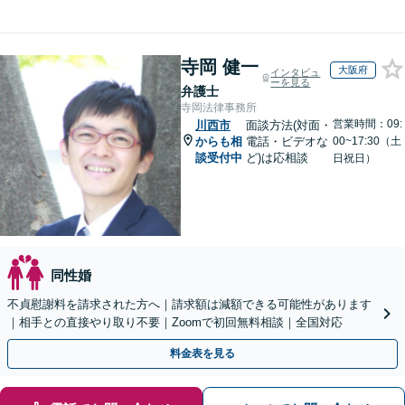
寺岡 健一
大阪府
インタビュ
ーを見る
弁護士
寺岡法律事務所
営業時間：09:
川西市
面談方法(対面・
からも相
電話・ビデオな
00~17:30（土
談受付中
ど)は応相談
日祝日）
同性婚
不貞慰謝料を請求された方へ｜請求額は減額できる可能性があります
｜相手との直接やり取り不要｜Zoomで初回無料相談｜全国対応
料金表を見る