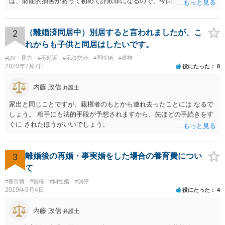
は、財産的損害があって初めて詐欺罪になるので、今回は該当しませ
ん。 貞操権侵害は、既婚者であることを偽られていて、その上既婚者
であることを知っていれば交際しなかったといえる場合に、慰謝料請
求が可能です。 LINEなどで、結婚を当然の前提にした関係だったこと
2
（離婚済同居中）別居すると言われましたが、こ
を立証できる場合は、請求は可能と考えます。
れからも子供と同居はしたいです。
#DV・暴力
#不起訴
#示談交渉
#同性婚
#親権
2020年2月7日
役にたった
8
内藤 政信
弁護士
家出と同じことですが、親権者のもとから連れ去ったことには なるで
しょう。 相手にも法的手段が予想されますから、先ほどの手続きをす
ぐに されたほうがいいでしょう。
3
離婚後の再婚・事実婚をした場合の養育費につい
て
#養育費
#親権
#同性婚
#調停
2019年9月4日
役にたった
4
内藤 政信
弁護士