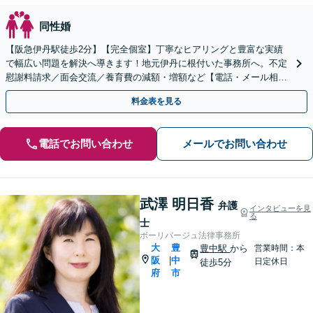
同性婚
【阪急伊丹駅徒歩2分】【完全個室】丁寧なヒアリングと豊富な実績
で幅広い問題を解決へ導きます！地元伊丹に根付いた事務所へ。不定
慰謝料請求／面会交流／養育費の減額・増額など【電話・メール相談
初回無料】【休日夜間対応可】【オンライン可能】
料金表を見る
電話でお問い合わせ
メールでお問い合わせ
武澤 明日香
弁護
インタビューを見
る
士
ボーリバージュ法律事務所
大
豊
豊中駅
から
営業時間：本
阪
中
|
日定休日
徒歩5分
府
市