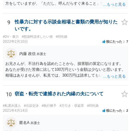
方をしていますが、「ただし、呼んだらすぐ来ること」などと条件を
つけているあたり、 今後も何かしら行ってきそうなので、おっしゃる
通り関わりを断つ方向がいいと思います。
9
性暴力に対する示談金相場と書類の費用が知りた
いです。
#DV・暴力
#慰謝料請求したい側
#同性婚
2022年2月10日
役にたった
7
内藤 政信
弁護士
お兄さんが、不法行為を認めたことから、損害額の算定になります。
あなたが受けた苦痛に比して100万円という金額は少ないと思います。
相場はありませんが、私見では、300万円は請求してもいいですね。
しかし、支払い能力の問題もあるので、支払うと言う気持ちが、なく
なるような条件では困るでしょう。 支払いの効果を高めるために、弁
護士を立ち合い人にするといいで しょう。 したがって、金額も含め
10
窃盗・転売で逮捕された内縁の夫について
て、条件については弁護士と話をするといい でしょう。 書面はどちら
が作っても構いません。 書類を作るには、少なくも、５５０００円
#私選弁護人
#示談交渉
#執行猶予
#万引き・窃盗罪
#同性婚
は、かかるでしょう。
2021年4月14日
役にたった
2
匿名A
弁護士