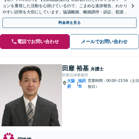
ョンを重視した活動を心掛けているので、こまめな進捗報告、わかり
やすい説明を大切にしています。協議離婚、離婚調停・訴訟、慰謝
料・養育費の請求、財産分与なお任せください【池田駅2分】
料金表を見る
電話でお問い合わせ
メールでお問い合わせ
田靡 裕基
弁護士
田靡法律事務所
大阪
池田
営業時間：00:00~23:59（土日
|
府
市
祝日）