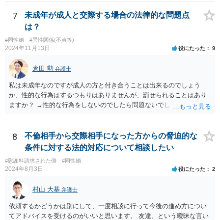
7
未成年が成人と交際する場合の法律的な問題点
は？
#同性婚
#異性関係(不貞等)
2024年11月13日
役にたった
9
倉田 勲
弁護士
私は未成年なのですが成人の方と付き合うことは出来るのでしょう
か、性的な行為はするつもりはありませんが、罰せられることはあり
ますか？ →性的な行為をしないのでしたら問題ないでしょう
8
不倫相手から交際相手になった方からの脅迫的な
条件に対する法的対応について相談したい
#慰謝料請求された側
#同性婚
2024年8月3日
役にたった
2
村山 大基
弁護士
依頼するかどうかは別にして、一度相談に行って今後の進め方につい
てアドバイスを受けるのがいいと思います。 友達、という曖昧な言い