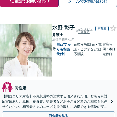
電話でお問い合わせ
メールでお問い合わせ
水野 彰子
京都府
インタビュ
ーを見る
弁護士
法律事務所なぎ
営業時
川西市
か
面談方法(対面・電
らも相談
話・ビデオなど)は
間：本日
受付中
応相談
定休日
同性婚
【関西エリア対応】不貞慰謝料の請求する側／された側、どちらも対
応実績あり。親権、養育費、監護者などお子さま関連のご相談もお任
せください。相談者さまのニーズを汲み取り、納得できる解決の実現
を目指します【Web面談可】【初回相談無料】
料金表を見る