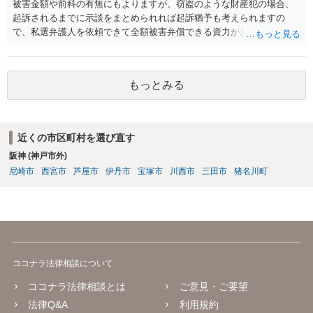
被害金額や前科の有無にもよりますが、窃盗のような財産犯の場合、
起訴されるまでに示談をまとめられれば起訴猶予も考えられますの
で、私選弁護人を依頼できて全額被害弁償できる資力がお有りなので
あれば、信頼できそうな弁護士を探して一度相談されることをおすす
めいたします。起訴されてしまうと前科はついてしまう可能性が極め
て高いので、被害金額はさほど大きくなく初犯で起訴猶予の可能性が
もっとみる
あり得る事案なのであれば、起訴までの弁護活動が極めて重要です。
もちろん国選弁護人であってもできるかぎり最善を尽くす弁護士が大
多数だとは思いますが、特に被害件数が多いようなケースですと、一
般論としては私選弁護人に頼んだ方がどうしても使える時間が多くな
近くの市区町村を選び直す
り、示談をまとめられる可能性が高くなる傾向は否定できないように
阪神 (神戸市外)
思われます。
尼崎市
西宮市
芦屋市
伊丹市
宝塚市
川西市
三田市
猪名川町
ココナラ法律相談について
ココナラ法律相談とは
ご意見・ご要望
法律Q&A
利用規約