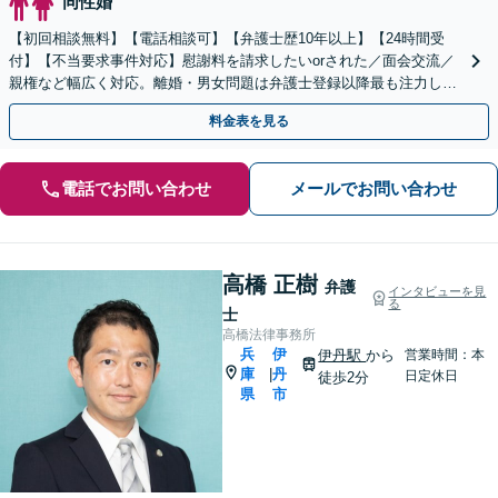
同性婚
【初回相談無料】【電話相談可】【弁護士歴10年以上】【24時間受
付】【不当要求事件対応】慰謝料を請求したいorされた／面会交流／
親権など幅広く対応。離婚・男女問題は弁護士登録以降最も注力して
きました。最適な結果が得られるよう尽力いたします。
料金表を見る
電話でお問い合わせ
メールでお問い合わせ
高橋 正樹
弁護
インタビューを見
る
士
高橋法律事務所
兵
伊
伊丹駅
から
営業時間：本
庫
丹
|
日定休日
徒歩2分
県
市