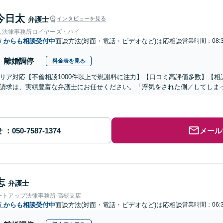
今日太
弁護士
インタビューを見る
人法律事務所ロイヤーズ・ハイ
市
からも相談受付中
面談方法(対面・電話・ビデオなど)は応相談
営業時間：08:3
離婚調停
料金表を見る
リア対応【不倫相談1000件以上で慰謝料に注力】【口コミ高評価多数】【
請求は、実績豊富な弁護士にお任せください。「浮気をされた側／してしま
せ
メール
志
弁護士
ートアップ法律事務所 高槻支店
市
からも相談受付中
面談方法(対面・電話・ビデオなど)は応相談
営業時間：06:3