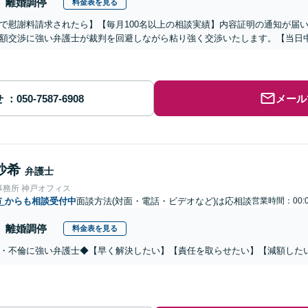
離婚調停
料金表を見る
で慰謝料請求されたら】【毎月100名以上の相談実績】内容証明の通知が届
額交渉に強い弁護士が裁判を回避しながら粘り強く交渉いたします。【当日中
せ
メール
沙希
弁護士
事務所 神戸オフィス
市
からも相談受付中
面談方法(対面・電話・ビデオなど)は応相談
営業時間：00:0
離婚調停
料金表を見る
・不倫に強い弁護士◆【早く解決したい】【責任を取らせたい】【減額した