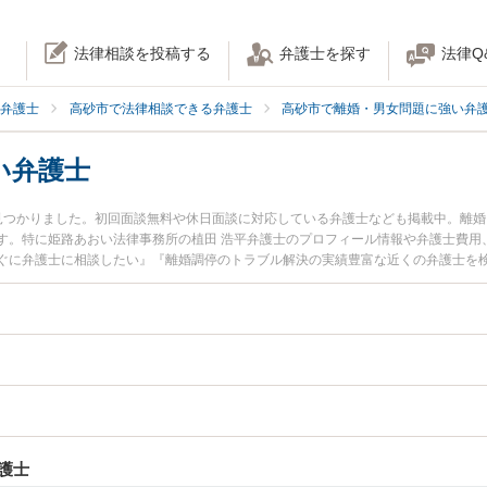
法律相談を投稿する
弁護士を探す
法律Q
弁護士
高砂市で法律相談できる弁護士
高砂市で離婚・男女問題に強い弁
い弁護士
見つかりました。初回面談無料や休日面談に対応している弁護士なども掲載中。離
す。特に姫路あおい法律事務所の植田 浩平弁護士のプロフィール情報や弁護士費用
ぐに弁護士に相談したい』『離婚調停のトラブル解決の実績豊富な近くの弁護士を
などでお困りの相談者さんにおすすめです。
護士