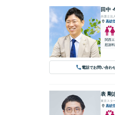
田中 
弁護士法
高砂
関西エ
慰謝料
電話でお問い合わ
表 剛
東京スタ
高砂