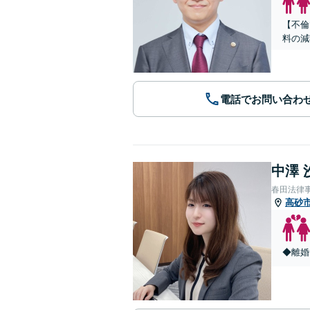
【不倫
料の減
電話でお問い合わ
中澤 
春田法律
高砂
◆離婚