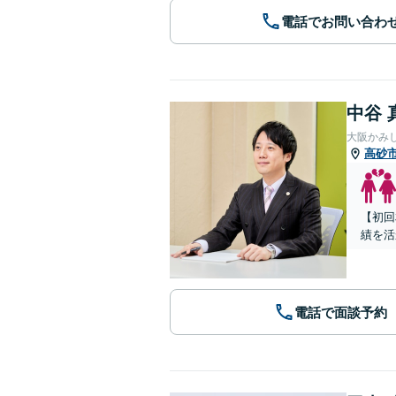
電話でお問い合わ
中谷 
大阪かみ
高砂
【初回
績を活
電話で面談予約