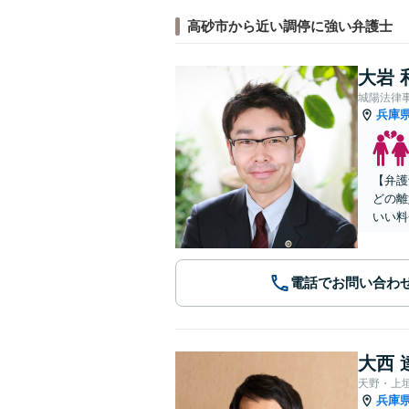
高砂市から近い調停に強い弁護士
大岩 
城陽法律
兵庫
【弁護
どの離
いい料
電話でお問い合わ
大西 
天野・上
兵庫