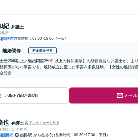
和紀
弁護士
事務所
県
姫路市
営業時間：09:00~18:00（平日）
|
離婚調停
料金表を見る
士歴20年以上／離婚問題350件以上の解決実績】の経験豊富な弁護士が、よ
婚原因がない事案でも、離婚成立に至った事案を多数経験。【女性の離婚初
金設定
せ
メール
達也
弁護士
インタビューを見る
垣法律会計事務所
県
姫路市
姫路駅
から徒歩5分
営業時間：09:30~17:30（平日）
|