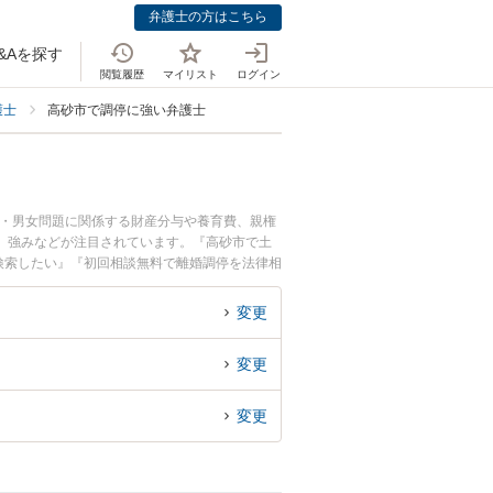
弁護士の方はこちら
&Aを探す
閲覧履歴
マイリスト
ログイン
護士
高砂市で調停に強い弁護士
婚・男女問題に関係する財産分与や養育費、親権
、強みなどが注目されています。『高砂市で土
検索したい』『初回相談無料で離婚調停を法律相
変更
変更
変更