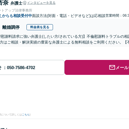
杏奈
弁護士
インタビューを見る
ートアップ法律事務所
市
からも相談受付中
面談方法(対面・電話・ビデオなど)は応相談
営業時間：06:3
離婚調停
料金表を見る
/慰謝料請求に強い弁護士(したい方/されている方)】不倫慰謝料トラブルの相
方はご相談・解決実績の豊富な弁護士による無料相談をご利用ください。【
せ
メール
果について詳しくは
こちら
)