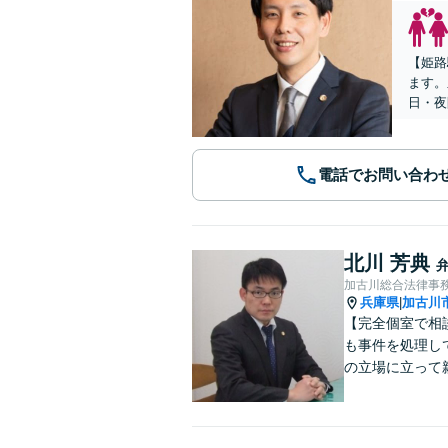
【姫路
ます。
日・夜
電話でお問い合わ
北川 芳典
加古川総合法律事
兵庫県
加古川
|
【完全個室で相
も事件を処理し
の立場に立って