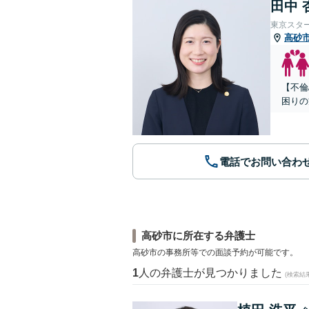
田中 
東京スタ
高砂
【不倫
困りの
電話でお問い合わ
高砂市に所在する弁護士
高砂市の事務所等での面談予約が可能です。
1
人の弁護士が見つかりました
(検索結