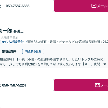
せ
メール
真一郎
弁護士
しん法律事務所
市
からも相談受付中
面談方法(対面・電話・ビデオなど)は応相談
営業時間：09:0
離婚調停
料金表を見る
相談無料】【不貞（不倫）の慰謝料を請求された／したいトラブルに特化】
かし、少しでも有利な解決を目指して粘り強く交渉します【当日、夜間・休
メー