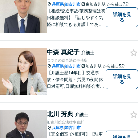
兵庫県
加古川市
東加古川駅
から徒歩7分
|
【相続/交通事故/債務整理は初
詳細を見
回相談無料】「話しやすく気
る
軽に相談できる弁護士である
こと」をモットーに、皆様の
現状やご意向をじっくりお伺
いします！【JR東加古川駅徒
中森 真紀子
歩7分】
弁護士
つつじの総合法律事務所
兵庫県
加古川市
加古川駅
から徒歩5分
|
【弁護士歴14年目】交通事
詳細を見
故・借金問題・労災の夜間休
る
日対応可,日曜無料相談会実施
中！ あなたの輝かしい未来
の創出を弁護士がお手伝いし
ます！
北川 芳典
弁護士
加古川総合法律事務所
兵庫県
加古川市
|
【完全個室で相談可】【駐車
詳細を見