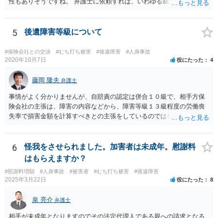
性もありそうですね。 弁護士に依頼すれば、いわゆる裁判基準程度の
増額が期待できると思います。
5
後遺障害等級について
#保険会社との交渉
#むち打ち被害
#後遺障害
#人身事故
2020年10月7日
役にたった
4
藤岡 隆夫
弁護士
事情がよく分かりませんが、自賠責の認定は併合１０級で、相手方保
険会社の主張は、障害の内容などから、障害等級１３級程度の労働喪
失率で損害金額を計算すべきとの主張をしているのではないでしょう
か。 こちらの弁護士の責任ではなく、相手保険会社の姿勢が原因です
ので、弁護士を交代しても状況は変わらないでしょう。今の弁護士と
十分に打ち合わせをすることが重要だと思います。
6
怪我をさせられました。加害者は未成年。慰謝料
はもらえますか？
#慰謝料増額
#人身事故
#被害者
#むち打ち被害
#後遺障害
2025年3月22日
役にたった
8
泉 亮介
弁護士
相手が未成年となりますのでその法定代理人である親への請求となる