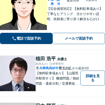
徒歩10分
県
市
【完全個室対応】【無料駐車場あり】
丁寧なヒアリング、分かりやすい説
明、依頼者に寄り添う解決を心がけて
います。離婚事件、相続問題、犯罪被
害者支援の実績多数。不動産（明渡
し、賃料請求、区分所有等）に関する
電話で面談予約
メールで面談予約
問題についてもご相談下さい。
植田 浩平
弁護士
姫路あおい法律事務所
兵庫県
高砂市
荒井駅
から徒歩1分
|
【無料駐車場あり】【山陽荒
詳細を見
井駅前すぐ】 離婚問題／相続
る
問題・遺産分割／交通事故／
刑事事件など、幅広く対応し
ます。 法律相談は初回３０分
無料ですのでお気軽にご相談
ください。