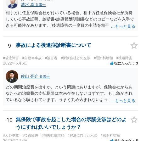
清水 卓
弁護士
相手方に任意保険会社が付いている場合、相手方任意保険会社が所持
している事故証明、診断書•診療報酬明細書などのコピーなどを入手で
きる可能性があります。 後遺障害の一度目の申請を相手方任意保険会
社を通じて行なっている場合（事前認定）、後遺障害診断書や認定結
果と認定理由書も相手方任意保険会社から入手できる可能性がありま
す。 これらが難しくても、通院していた病院のカルテを取り付けるこ
9
事故による後遺症診断書について
と等で代替が可能な場合もあります。 事故からどの程度期間が経過し
ているがが定かではありませんが、昨年４月から既に１年半年程度経
#後遺障害
#自動車事故
#被害者
#保険会社との交渉
#慰謝料増額
#後遺障害
過しており、時効なども意識しながら対応をしておきたいところで
2022年6月6日
役にたった
3
す。 待っていても事態が打開しない可能性もあるため、依頼の対応が
可能な弁護士に個別に問い合わせ、上記の方法等を参考に進め方を相
佐山 亮介
弁護士
談してみるのが望ましいかもしれません。
どの期間治療費を出すか、という問題はありますが、保険会社からあ
なたへの治療費の支払期限は本来存在しないはずです。もし急かされ
ているなら騙されています。うまく丸め込まれないようご注意下さ
い。 診療内科の費用を払ってもらえるかどうかは絶対の保証はありま
せんが、受診したならば提出すべきです。
10
無保険で事故を起こした場合の示談交渉はどのよ
うにすればいいでしょうか？
#人身事故
#後遺障害
#損害賠償増額
#解決に向けた示談
#慰謝料増額
2020年2月4日
役にたった
5