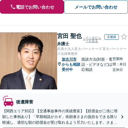
電話でお問い合わせ
メールでお問い合わせ
宮田 聖也
京都府
インタビュ
ーを見る
弁護士
弁護士法人富士パートナーズ 富士パートナー
ズ法律事務所
営業時
加古川市
面談方法(対面・電
からも相談
話・ビデオなど)は
間：本日
受付中
応相談
定休日
後遺障害
【関西エリア対応】【交通事故事件の実績豊富】【賠償金が二倍に増
額した事例あり】「早期相談がカギ」依頼者さまの負担をできる限り
軽減し、適切な額の賠償金が受け取れるよう尽力いたします。さまざ