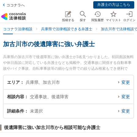
弁護士の方はこちら
ココナラへ
投稿する
探す
閲覧履歴
マイリスト
ログイン
ココナラ法律相談
兵庫県で法律相談できる弁護士
加古川市で法律相談
加古川市の後遺障害に強い弁護士
兵庫県の加古川市で後遺障害に強い弁護士が3名見つかりました。初回面談無料
や休日面談に対応している弁護士なども掲載中。交通事故に関係する自動車事
故やバイク事故、自転車事故等の細かな分野での絞り込み検索もでき便利で
す。特に加古川パートナー法律事務所の長尾 一樹弁護士やつつじの総合法律事
務所の中森 真紀子弁護士、加古川総合法律事務所の北川 芳典弁護士のプロフィ
エリア
兵庫県、加古川市
変更
ール情報や弁護士費用、強みなどが注目されています。『加古川市で土日や夜
間に発生した後遺障害のトラブルを今すぐに弁護士に相談したい』『後遺障害
相談内容
交通事故、後遺障害
変更
のトラブル解決の実績豊富な近くの弁護士を検索したい』『初回相談無料で後
遺障害を法律相談できる加古川市内の弁護士に相談予約したい』などでお困り
の相談者さんにおすすめです。
詳細条件
未選択
変更
後遺障害に強い加古川市から相談可能な弁護士