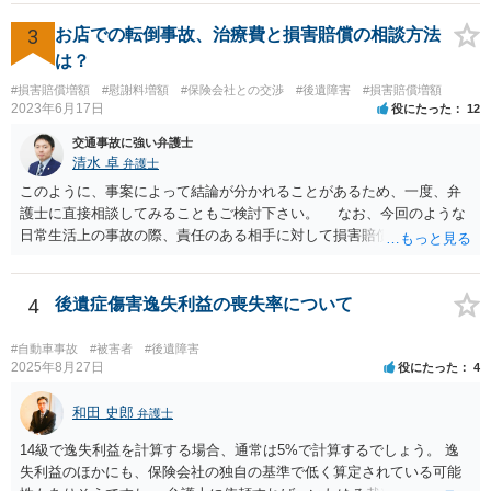
ならほとんど充足できるか多くが返ってくるイメージなので頼むのも
いいかなと思うのですが。 →LAC基準でもそうかもしれませんし、交
3
お店での転倒事故、治療費と損害賠償の相談方法
通事故事案ではより定額の費用としている法律事務所も多いように思
は？
います。費用面も含めて、弁護士さんを検討してみるとよいかもしれ
#損害賠償増額
#慰謝料増額
#保険会社との交渉
#後遺障害
#損害賠償増額
ませんね。 かなり具体的な話も多くなっているので、法律事務所に問
2023年6月17日
役にたった
12
い合わせてみるとよいと思います。
交通事故に強い弁護士
清水 卓
弁護士
このように、事案によって結論が分かれることがあるため、一度、弁
護士に直接相談してみることもご検討下さい。 なお、今回のような
日常生活上の事故の際、責任のある相手に対して損害賠償請求する際
の弁護士費用がご加入の保険から出る特約が付いている場合がありま
す（ご自宅の火災保険や自動車の任意保険等を確認してみて下さい。
加入したつもりがなくても、確認してみたら付いていたということが
4
後遺症傷害逸失利益の喪失率について
ありますので）。
#自動車事故
#被害者
#後遺障害
2025年8月27日
役にたった
4
和田 史郎
弁護士
14級で逸失利益を計算する場合、通常は5%で計算するでしょう。 逸
失利益のほかにも、保険会社の独自の基準で低く算定されている可能