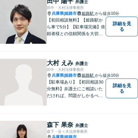
田中 陽平
弁護士
田中・大村法律事務所
兵庫県
姫路市
姫路駅
から徒歩10分
|
【初回相談無料】【姫路駅か
詳細を見
ら車で5分】【駐車場完備】依
る
頼者様との信頼関係を大切
に、地元に根ざした弁護士と
して活動しています。個人の
方・企業の方、双方からご相
談をお受けしております。離
大村 えみ
弁護士
婚・借金問題・交通事故・企
田中・大村法律事務所
業法務など幅広く対応してい
兵庫県
姫路市
姫路駅
から徒歩10分
|
ます。
【駐車場あり】【初回相談30
詳細を見
分無料】弁護士にご相談いた
る
だければ、問題がしかるべき
方向に向かうよう、全力でサ
ポートさせていただきます。
もし法律問題でお困りでした
ら、お早めに弁護士にご相談
森下 果奈
弁護士
ください。
森下・佐々木法律事務所
兵庫県
姫路市
|