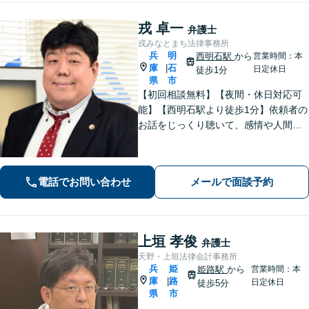
戎 卓一
弁護士
戎みなとまち法律事務所
兵
明
西明石駅
から
営業時間：本
庫
石
|
日定休日
徒歩1分
県
市
【初回相談無料】【夜間・休日対応可
能】【西明石駅より徒歩1分】依頼者の
お話をじっくり聴いて、感情や人間関
係にも配慮して柔軟に最適な解決策を
考えます。1日も早い解決のためにフッ
トワーク軽く迅速・誠実に対応しま
電話でお問い合わせ
メールで面談予約
す。まずはお気軽にご相談ください。
上垣 孝俊
弁護士
天野・上垣法律会計事務所
兵
姫
姫路駅
から
営業時間：本
庫
路
|
日定休日
徒歩5分
県
市