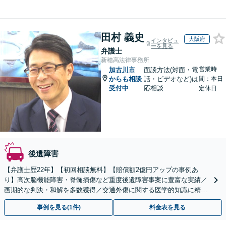
田村 義史
大阪府
インタビュ
ーを見る
弁護士
新穂高法律事務所
営業時
加古川市
面談方法(対面・電
からも相談
話・ビデオなど)は
間：本日
受付中
応相談
定休日
後遺障害
【弁護士歴22年】【初回相談無料】【賠償額2億円アップの事例あ
り】高次脳機能障害・脊髄損傷など重度後遺障害事案に豊富な実績／
画期的な判決・和解を多数獲得／交通外傷に関する医学的知識に精通
／セカンドオピニオン対応可【土日祝・夜間対応可】
事例を見る(1件)
料金表を見る