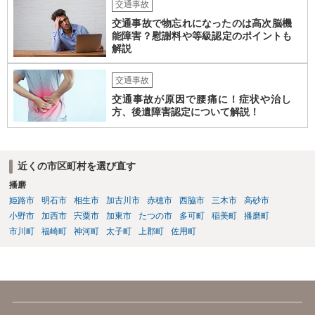
交通事故
交通事故で物忘れになったのは高次脳機
能障害？慰謝料や等級認定のポイントも
解説
交通事故
交通事故が原因で腰痛に！症状や治し
方、後遺障害認定について解説！
近くの市区町村を選び直す
播磨
姫路市
明石市
相生市
加古川市
赤穂市
西脇市
三木市
高砂市
小野市
加西市
宍粟市
加東市
たつの市
多可町
稲美町
播磨町
市川町
福崎町
神河町
太子町
上郡町
佐用町