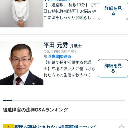
【「姫路駅」 徒歩13分】【平
詳細を見
日17時以降相談可】お悩みや
る
ご要望をしっかりお聞きし、
納得できる解決を提案しま
す。どのようなご相談でも丁
寧にお話をお聞きし，ご相談
いただいたことで安心感を得
平田 元秀
弁護士
ていただけるよう尽力しま
ひめじ市民法律事務所
す。遠慮なく相談してくださ
兵庫県
姫路市
|
い。
【姫路で長年活躍する弁護
詳細を見
士】立場の強い人に傷つけら
る
れた方々の生活を救うべく、
日々邁進しております。弁護
団事件にも精力的に取り組む
弁護士。お困りごとはなんで
もご相談ください。二人三脚
で平穏な生活を取り戻しまし
後遺障害の法律Q&Aランキング
ょう。【Zoom・電話相談O
K】
1
死因が事故とされない損害賠償について