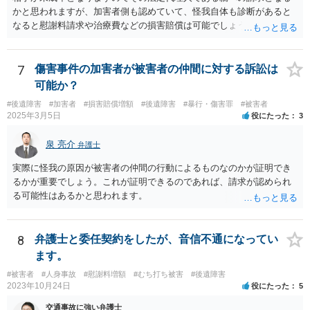
かと思われますが、加害者側も認めていて、怪我自体も診断があると
なると慰謝料請求や治療費などの損害賠償は可能でしょう。 整骨院へ
の通院は医師からの指示がない場合は治療に必要な通院と評価されな
い場合が多いです。 また、保険会社から提案される金額は低めに出さ
れることも多いため、その交渉のために弁護士を入れるということも
7
傷害事件の加害者が被害者の仲間に対する訴訟は
考えられるかと思われます。
可能か？
#後遺障害
#加害者
#損害賠償増額
#後遺障害
#暴行・傷害罪
#被害者
2025年3月5日
役にたった
3
泉 亮介
弁護士
実際に怪我の原因が被害者の仲間の行動によるものなのかが証明でき
るかが重要でしょう。これが証明できるのであれば、請求が認められ
る可能性はあるかと思われます。
8
弁護士と委任契約をしたが、音信不通になってい
ます。
#被害者
#人身事故
#慰謝料増額
#むち打ち被害
#後遺障害
2023年10月24日
役にたった
5
交通事故に強い弁護士