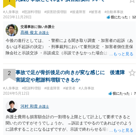
#人身事故
#慰謝料増額
#損害賠償増額
#後遺障害
#被害者
#自動車事故
2023年11月28日
役にたった
12
交通事故に強い弁護士
髙橋 俊太
弁護士
今後の進行としては、 ・警察による聞き取り調査 ・加害者の起訴（あ
るいは不起訴の決定） ・刑事裁判において量刑決定 ・加害者側任意保
険会社と示談交渉 ・示談成立（示談できなかった場合は裁判） となり
ます。なお、警察では、お母様の生前のご様子やご遺族の被害感情、
加害者に対する処罰感情など尋ねられるはずですので、率直にお答え
になるとよいと思います。
2
事故で足が骨折後足の向きが変な感じに 後遺障
害認定や慰謝料増額できるか
#人身事故
#慰謝料増額
#後遺障害
#被害者
#人身事故
2024年5月12日
役にたった
7
河村 和貴
弁護士
弁護士費用も損害額合計の一割増を上限として計上して要求できると
聞いたのですがそうでしょうか。 →訴訟までやるのであればそのよう
に請求することになるはずですが、示談で終わらせる場合には、そこ
は譲歩させられることが多いように思います。 LAC基準の弁護士さん