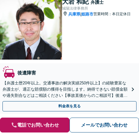
大岩 和紀
弁護士
城陽法律事務所
兵庫県
姫路市
営業時間：本日定休日
|
後遺障害
【弁護士歴20年以上。交通事故の解決実績250件以上】の経験豊富な
弁護士が、適正な賠償額の獲得を目指します。納得できない賠償金額
や過失割合などはご相談ください【事故直後からのご相談可】後遺障
害等級認定の申請も対応します
料金表を見る
電話でお問い合わせ
メールでお問い合わせ