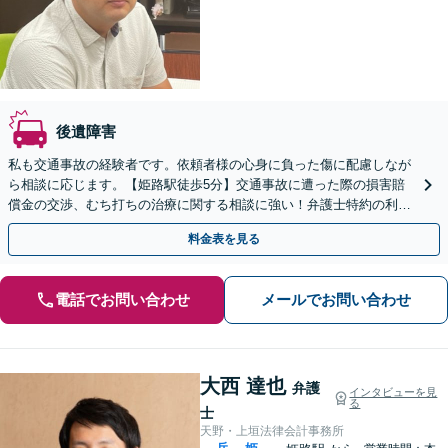
後遺障害
私も交通事故の経験者です。依頼者様の心身に負った傷に配慮しなが
ら相談に応じます。【姫路駅徒歩5分】交通事故に遭った際の損害賠
償金の交渉、むち打ちの治療に関する相談に強い！弁護士特約の利用
OK。難しい交渉はお任せください。
料金表を見る
電話でお問い合わせ
メールでお問い合わせ
大西 達也
弁護
インタビューを見
る
士
天野・上垣法律会計事務所