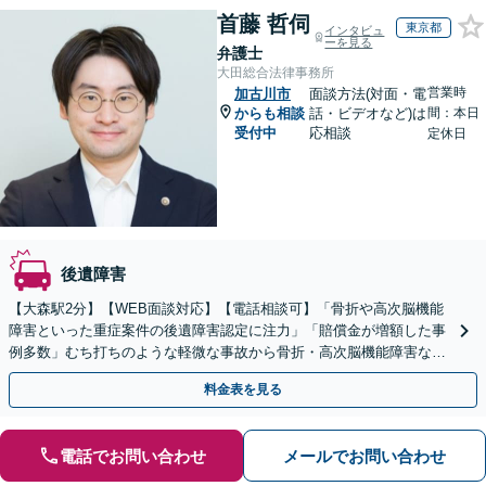
首藤 哲伺
東京都
インタビュ
ーを見る
弁護士
大田総合法律事務所
営業時
加古川市
面談方法(対面・電
からも相談
話・ビデオなど)は
間：本日
受付中
応相談
定休日
後遺障害
【大森駅2分】【WEB面談対応】【電話相談可】「骨折や高次脳機能
障害といった重症案件の後遺障害認定に注力」「賠償金が増額した事
例多数」むち打ちのような軽微な事故から骨折・高次脳機能障害など
の重症事故まで、事故の規模に関わらず対応いたします
料金表を見る
電話でお問い合わせ
メールでお問い合わせ