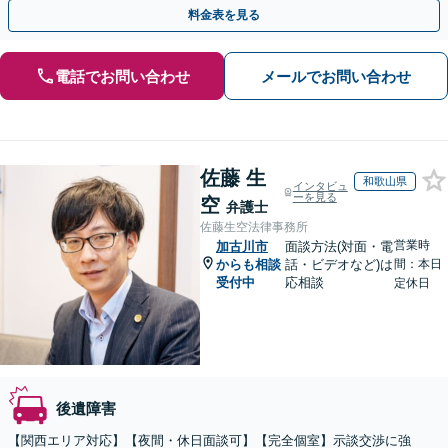
まな角度から示談の提案をおこない、利益の最大化を目指す
料金表を見る
電話でお問い合わせ
メールでお問い合わせ
佐藤 生
和歌山県
インタビュ
ーを見る
空
弁護士
佐藤生空法律事務所
営業時
加古川市
面談方法(対面・電
からも相談
話・ビデオなど)は
間：本日
受付中
応相談
定休日
後遺障害
【関西エリア対応】【夜間・休日面談可】【完全個室】示談交渉に強