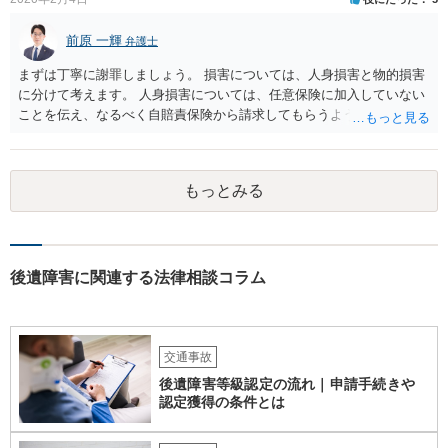
前原 一輝
弁護士
まずは丁寧に謝罪しましょう。 損害については、人身損害と物的損害
に分けて考えます。 人身損害については、任意保険に加入していない
ことを伝え、なるべく自賠責保険から請求してもらうようお願いして
ください。 また、治療については、健康保険を使ってもらうようにお
願いしてください。 物的損害については、請求の根拠を精査する必要
があり、写真や見積書を送ってもらい、請求金額が正当化をちゃんと
もっとみる
チェックする必要があります。 相談者様の資力がどれだけあるのかは
分かりませんが、資力に応じた対応をして行くほかありません。 訴訟
にならないようにするには、被害者の納得するような金額を提示する
しかありません。ご相談者様の誠意が伝わっているかや、 被害者のキ
ャラクターの問題もあるので、どうすればよいのかという正解はあり
後遺障害に関連する法律相談コラム
ません。どのように対応しても、訴訟に持っていく人もいます。 一人
で交渉をすることは相当大変だと思うので、弁護士に面談のうえ、場
合によっては交渉を任せた方がいいかもしれません。
交通事故
後遺障害等級認定の流れ｜申請手続きや
認定獲得の条件とは