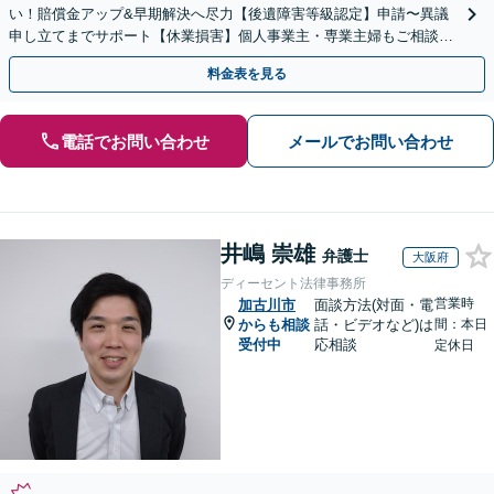
い！賠償金アップ&早期解決へ尽力【後遺障害等級認定】申請〜異議
申し立てまでサポート【休業損害】個人事業主・専業主婦もご相談
を！弁護士費用特約の利用で自己負担ゼロに
料金表を見る
電話でお問い合わせ
メールでお問い合わせ
井嶋 崇雄
弁護士
大阪府
ディーセント法律事務所
営業時
加古川市
面談方法(対面・電
からも相談
話・ビデオなど)は
間：本日
受付中
応相談
定休日