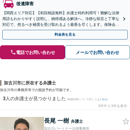
後遺障害
【関西エリア対応】【初回相談無料】弁護士特約利用可！難解な法律
用語もわかりやすく説明し、納得感ある解決へ。冷静な助言と丁寧な
対応で、然るべき補償を受け取れるよう最善を尽くします。保険会社
との交渉から裁判までお任せください【休日・夜間面談可】
料金表を見る
電話でお問い合わせ
メールでお問い合わせ
加古川市に所在する弁護士
加古川市の事務所等での面談予約が可能です。
3
人の弁護士が見つかりました
(検索結果について詳しくは
こちら
)
3件中 1-3件を表示
長尾 一樹
弁護士
加古川パートナー法律事務所