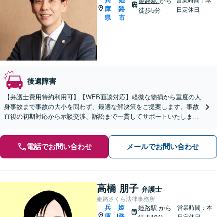
兵
姫
姫路駅
から
営業時間：本
庫
路
|
日定休日
徒歩5分
県
市
後遺障害
【弁護士費用特約利用可】【WEB面談対応】軽微な物損から重度の人
身事故まで事故の大小を問わず、最適な解決策をご提案します。事故
直後の初期対応から示談交渉、訴訟まで一貫してサポートいたします
ので、ぜひご相談ください。【休日・夜間相談可】
電話でお問い合わせ
メールでお問い合わせ
高橋 朋子
弁護士
姫路さくら法律事務所
兵
姫
姫路駅
から
営業時間：本
庫
路
|
日定休日