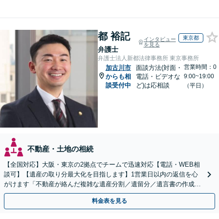
都 裕記
東京都
インタビュー
を見る
弁護士
弁護士法人新都法律事務所 東京事務所
営業時間：0
加古川市
面談方法(対面・
からも相
電話・ビデオな
9:00~19:00
談受付中
ど)は応相談
（平日）
不動産・土地の相続
【全国対応】大阪・東京の2拠点でチームで迅速対応【電話・WEB相
談可】【遺産の取り分最大化を目指します】1営業日以内の返信を心
がけます「不動産が絡んだ複雑な遺産分割／遺留分／遺言書の作成・
執行／事業承継など、お任せください」【休日相談あり】
料金表を見る