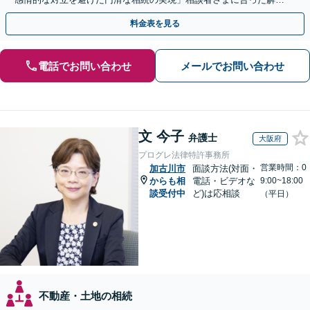
のプランをご提案
料金表を見る
電話でお問い合わせ
メールでお問い合わせ
文 今子
弁護士
大阪府
プログレ法律特許事務所
営業時間：0
加古川市
面談方法(対面・
からも相
電話・ビデオな
9:00~18:00
談受付中
ど)は応相談
（平日）
不動産・土地の相続