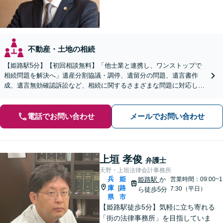
不動産・土地の相続
【姫路駅5分】【初回相談無料】「他士業と連携し、ワンストップで
相続問題を解決へ」遺産分割協議・調停、遺留分の問題、遺言書作
成、遺言無効確認訴訟など、相続に関するさまざまな問題に対応して
います。「事業承継もご相談ください」【休日・夜間相談可】
電話でお問い合わせ
メールでお問い合わせ
上垣 孝俊
弁護士
天野・上垣法律会計事務所
兵
姫
姫路駅
か
営業時間：09:00~1
庫
路
|
7:30（平日）
ら徒歩5分
県
市
【姫路駅徒歩5分】気軽に立ち寄れる
「街の法律事務所」を目指していま