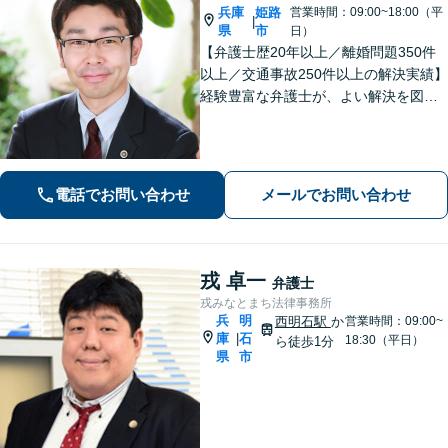
兵庫
姫路
営業時間：09:00~18:00（平
|
県
市
日）
【弁護士歴20年以上／離婚問題350件
以上／交通事故250件以上の解決実績】
経験豊富な弁護士が、よい解決を図り
ます。不貞・暴力など離婚原因がない
事案でも離婚成立に至った事案を多数
経験【女性の離婚初回相談無料】交通
事故／借金・債務整理のご相談もお任
電話でお問い合わせ
メールでお問い合わせ
せ！
戎 卓一
弁護士
戎みなとまち法律事務所
兵
明
西明石駅
か
営業時間：09:00~
庫
石
|
18:30（平日）
ら徒歩1分
県
市