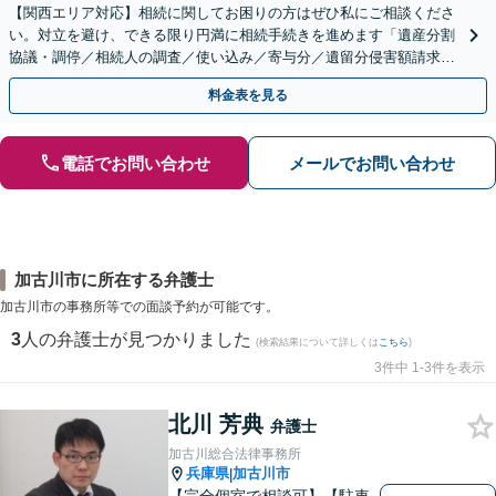
【関西エリア対応】相続に関してお困りの方はぜひ私にご相談くださ
い。対立を避け、できる限り円満に相続手続きを進めます「遺産分割
協議・調停／相続人の調査／使い込み／寄与分／遺留分侵害額請求／
相続放棄（借金の相続）／遺言書作成【休日・夜間相談可】
料金表を見る
電話でお問い合わせ
メールでお問い合わせ
加古川市に所在する弁護士
加古川市の事務所等での面談予約が可能です。
3
人の弁護士が見つかりました
(検索結果について詳しくは
こちら
)
3件中 1-3件を表示
北川 芳典
弁護士
加古川総合法律事務所
兵庫県
加古川市
|