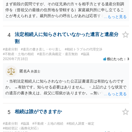
まず前段の質問ですが、その従兄弟の方々を相手方とする遺産分割調
停を（曾祖父の最後の住所地を管轄する）家庭裁判所に申し立てるこ
とが考えられます。裁判所からの呼出しがあれば応答する可能性がま
だあるのではないでしょうか。 後段の質問については、相続放棄は可
能と思われます。時間が思った以上にないので必要書類をてきぱきと
揃える必要があります。その点是非御注意ください。
4
法定相続人に知らされていなかった遺言と遺産分
割
#遺産分割
#遺言の書き直し・やり直し
#相続トラブルの代理交渉
#不動産・土地の相続
#遺言の真偽鑑定・遺言無効
#協議
2026年7月18日
役にたった
3
匿名A
弁護士
・当初法定相続人に知らされなかった公正証書遺言は有効なものです
か。 →有効です。知らせる必要はありません。 ・上記のような状況で
の遺言の書き換えは、叔父に瑕疵がありますか。→無いです。 ・分割
する場合の比率は、現状で、客観的に見てどの程度が妥当と考えられ
ますか。 →本人が自由に決められますので、どこが妥当とは言えない
です。客観的な基準もありません。 ・できれば穏やかに、分割を拒否
5
相続は誰ができますか
することはできますか。 →分割を拒否するということは、遺産はいら
ないということでしょうか。遺言で、受取を指定されててもいらない
#遺産分割
#協議
#不動産・土地の相続
#相続人調査・確定
と拒否することはできます。理由を説明する必要はありません。
#相続登記（義務化対応）