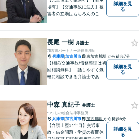
【完全個室で相談可】【駐車
詳細を見
場有】【交通事故に注力】被
る
害者の立場はもちろんのこ
と、加害者側の立場でも事件
を処理してきた経験があり、
その経験の中で交通事故に関
する知識を研鑽して参りまし
長尾 一樹
弁護士
た。依頼者様の立場に立って
加古川パートナー法律事務所
親身に対応いたしますので、
兵庫県
加古川市
東加古川駅
から徒歩7分
|
ご相談ください。
【相続/交通事故/債務整理は初
詳細を見
回相談無料】「話しやすく気
る
軽に相談できる弁護士である
こと」をモットーに、皆様の
現状やご意向をじっくりお伺
いします！【JR東加古川駅徒
中森 真紀子
歩7分】
弁護士
つつじの総合法律事務所
兵庫県
加古川市
加古川駅
から徒歩5分
|
【弁護士歴14年目】交通事
詳細を見
故・借金問題・労災の夜間休
る