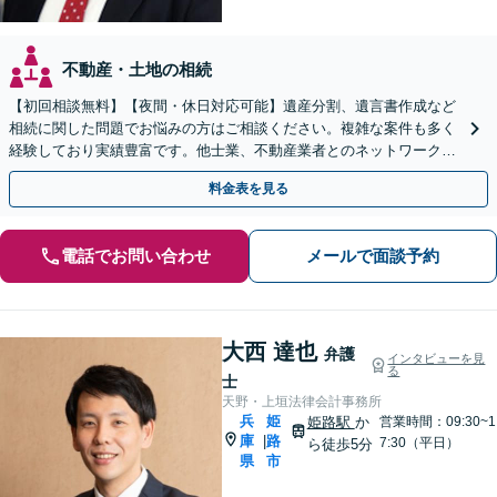
不動産・土地の相続
【初回相談無料】【夜間・休日対応可能】遺産分割、遺言書作成など
相続に関した問題でお悩みの方はご相談ください。複雑な案件も多く
経験しており実績豊富です。他士業、不動産業者とのネットワークが
あり、迅速解決が可能です。ぜひ一度ご相談ください。
料金表を見る
電話でお問い合わせ
メールで面談予約
大西 達也
弁護
インタビューを見
る
士
天野・上垣法律会計事務所
兵
姫
姫路駅
か
営業時間：09:30~1
庫
路
|
7:30（平日）
ら徒歩5分
県
市