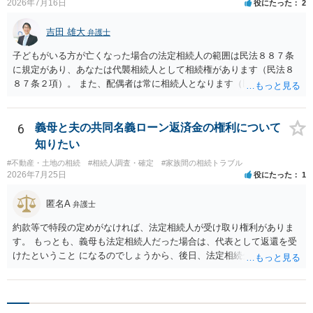
2026年7月16日
役にたった
2
吉田 雄大
弁護士
子どもがいる方が亡くなった場合の法定相続人の範囲は民法８８７条
に規定があり、あなたは代襲相続人として相続権があります（民法８
８７条２項）。 また、配偶者は常に相続人となります（民法８９０
条）。 「祖父の子供３人」の方の配偶者がご健在であれば、その方に
も相続権があります。つまり、孫５人に加えて「おじ又はおば」にも
相続権がある可能性があります。
6
義母と夫の共同名義ローン返済金の権利について
知りたい
#不動産・土地の相続
#相続人調査・確定
#家族間の相続トラブル
2026年7月25日
役にたった
1
匿名A
弁護士
約款等で特段の定めがなければ、法定相続人が受け取り権利がありま
す。 もっとも、義母も法定相続人だった場合は、代表として返還を受
けたということ になるのでしょうから、後日、法定相続分に基づいて
精算を求めることは可能と思います。