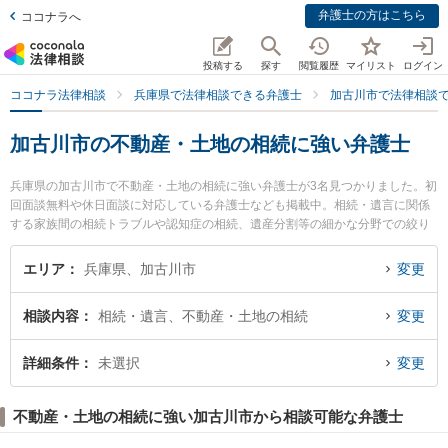
弁護士の方はこちら
ココナラへ
投稿する
探す
閲覧履歴
マイリスト
ログイン
ココナラ法律相談
兵庫県で法律相談できる弁護士
加古川市で法律相談
加古川市の不動産・土地の相続に強い弁護士
兵庫県の加古川市で不動産・土地の相続に強い弁護士が3名見つかりました。初
回面談無料や休日面談に対応している弁護士なども掲載中。相続・遺言に関係
する家族間の相続トラブルや認知症の相続、遺産分割等の細かな分野での絞り
込み検索もでき便利です。特に加古川総合法律事務所の北川 芳典弁護士や加古
川パートナー法律事務所の長尾 一樹弁護士、つつじの総合法律事務所の中森 真
エリア
兵庫県、加古川市
変更
紀子弁護士のプロフィール情報や弁護士費用、強みなどが注目されています。
『加古川市で土日や夜間に発生した不動産・土地の相続のトラブルを今すぐに
相談内容
相続・遺言、不動産・土地の相続
変更
弁護士に相談したい』『不動産・土地の相続のトラブル解決の実績豊富な近く
の弁護士を検索したい』『初回相談無料で不動産・土地の相続を法律相談でき
る加古川市内の弁護士に相談予約したい』などでお困りの相談者さんにおすす
詳細条件
未選択
変更
めです。
不動産・土地の相続に強い加古川市から相談可能な弁護士