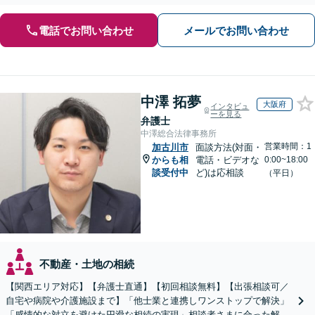
談ください。遺言書など生前対策にも注力【初回相談無料】
電話でお問い合わせ
メールでお問い合わせ
中澤 拓夢
大阪府
インタビュ
ーを見る
弁護士
中澤総合法律事務所
営業時間：1
加古川市
面談方法(対面・
からも相
電話・ビデオな
0:00~18:00
談受付中
ど)は応相談
（平日）
不動産・土地の相続
【関西エリア対応】【弁護士直通】【初回相談無料】【出張相談可／
自宅や病院や介護施設まで】「他士業と連携しワンストップで解決」
「感情的な対立を避けた円滑な相続の実現」相談者さまに合った解決