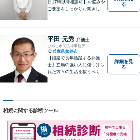
日17時以降相談可】お悩みや
る
ご要望をしっかりお聞きし、
納得できる解決を提案しま
す。どのようなご相談でも丁
寧にお話をお聞きし，ご相談
いただいたことで安心感を得
平田 元秀
弁護士
ていただけるよう尽力しま
ひめじ市民法律事務所
す。遠慮なく相談してくださ
兵庫県
姫路市
|
い。
【姫路で長年活躍する弁護
詳細を見
士】立場の強い人に傷つけら
る
れた方々の生活を救うべく、
日々邁進しております。弁護
団事件にも精力的に取り組む
弁護士。お困りごとはなんで
もご相談ください。二人三脚
で平穏な生活を取り戻しまし
相続に関する診断ツール
ょう。【Zoom・電話相談O
K】