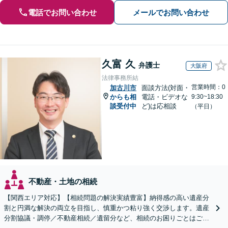
電話でお問い合わせ
メールでお問い合わせ
久富 久
弁護士
大阪府
法律事務所結
営業時間：0
加古川市
面談方法(対面・
からも相
電話・ビデオな
9:30~18:30
談受付中
ど)は応相談
（平日）
不動産・土地の相続
【関西エリア対応】【相続問題の解決実績豊富】納得感の高い遺産分
割と円満な解決の両立を目指し、慎重かつ粘り強く交渉します。遺産
分割協議・調停／不動産相続／遺留分など、相続のお困りごとはご相