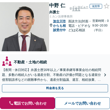
中野 仁
滋賀県
インタビュー
を見る
弁護士
ミカン法律事務所
営業時間：0
加古川市
面談方法(対面・
からも相
電話・ビデオな
9:00~20:00
談受付中
ど)は応相談
（平日）
不動産・土地の相続
【夜間・休日対応】弁護士歴16年以上／事業承継等事業会社の相続問
題、多数の相続人がいる遺産分割、不動産の評価が問題となる遺留分
侵害額請求などの困難事件から、遺産分割協議、遺言、相続放棄、使
途不明金の調査まで、全般の経験豊富【JR草津駅2分】
料金表を見る
電話でお問い合わせ
メールでお問い合わせ