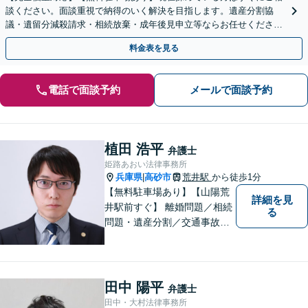
談ください。面談重視で納得のいく解決を目指します。遺産分割協
議・遺留分減殺請求・相続放棄・成年後見申立等ならお任せくださ
い。まずは事務所での面談にお越しください。
料金表を見る
電話で面談予約
メールで面談予約
植田 浩平
弁護士
姫路あおい法律事務所
兵庫県
高砂市
荒井駅
から徒歩1分
|
【無料駐車場あり】【山陽荒
詳細を見
井駅前すぐ】 離婚問題／相続
る
問題・遺産分割／交通事故／
刑事事件など、幅広く対応し
ます。 法律相談は初回３０分
無料ですのでお気軽にご相談
ください。
田中 陽平
弁護士
田中・大村法律事務所