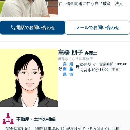
す。借金問題に伴う自己破産、法人破
産/離婚調停や親権、不貞の慰謝料請求
などの実績多数！困っている人の声に
しっかり耳を傾けサポートいたしま
電話でお問い合わせ
メールでお問い合わせ
す。【初回相談無料】【個室対応】
高橋 朋子
弁護士
姫路さくら法律事務所
兵
姫
姫路駅
か
営業時間：09:30~
庫
路
|
18:00（平日）
ら徒歩10分
県
市
不動産・土地の相続
【完全個室対応】【無料駐車場あり】現在揉めている方はすぐにご相