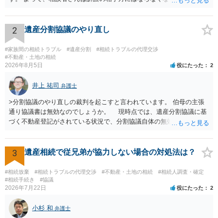
渡し請求の対象ではなくなるので）請求棄却となります。 相続放棄受
理証明を家庭裁判所で取得し、コピーを答弁書に添えて裁判所に提出
してください。 質問２について 請求棄却を求める答弁書を提出すれ
2
遺産分割協議のやり直し
ば、第１回期日は出席する必要がありません。その日は差支え（用事
があり出席できない）との記載で十分です。 質問３について 弁護士で
#家族間の相続トラブル
#遺産分割
#相続トラブルの代理交渉
はないので、ｍｉｎｔｓでの提出の必要は無いと思います。郵送（期
#不動産・土地の相続
2026年8月5日
役にたった
2
限までに届けばよい）で十分です。 詳細は、書面記載の裁判所書記官
にお問い合わせください。 以上、ご参考まで。
井上 祐司
弁護士
>分割協議のやり直しの裁判を起こすと言われています。 伯母の主張
通り協議書は無効なのでしょうか。 現時点では、遺産分割協議に基
づく不動産登記がされている状況で、分割協議自体の無効を裁判所が
認めたわけではないので、分割協議の効力に影響はありません。 先
方の訴訟の主張及び立証次第ですが、 ・御祖母様の認知能力に関する
医師の意見書、筆跡鑑定 が提出されればその効力が否定される可能性
3
遺産相続で従兄弟が協力しない場合の対処法は？
はありますが、 ・伯母様自身が分割協議に加わっていること ・御祖母
様の意に反する遺産分割協議を行う実益が誰にあったかの立証が困難
#相続放棄
#相続トラブルの代理交渉
#不動産・土地の相続
#相続人調査・確定
であること からすると、実際に遺産分割協議の効力が否定される可能
#相続手続き
#協議
2026年7月22日
役にたった
2
性はそれほど高くない（立証のハードルは非常に高い）ということが
言えると思います。
小杉 和
弁護士