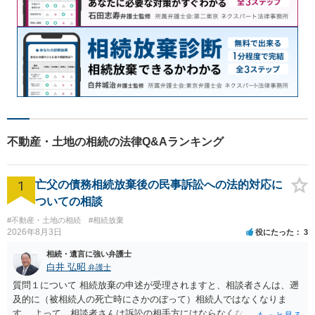
不動産・土地の相続の法律Q&Aランキング
1
亡父の債務相続放棄後の民事訴訟への法的対応に
ついての相談
#不動産・土地の相続
#相続放棄
2026年8月3日
役にたった
3
相続・遺言に強い弁護士
白井 弘昭
弁護士
質問１について 相続放棄の申述が受理されますと、相談者さんは、遡
及的に（被相続人の死亡時にさかのぼって）相続人ではなくなりま
す。 よって、相談者さんは訴訟の相手方にはならなくなるので（明け