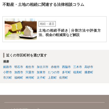
不動産・土地の相続に関連する法律相談コラム
相続・遺言
土地の相続手続き│分割方法や評価方
法、税金の軽減策など解説
近くの市区町村を選び直す
播磨
姫路市
明石市
相生市
加古川市
赤穂市
西脇市
三木市
高砂市
小野市
加西市
宍粟市
加東市
たつの市
多可町
稲美町
播磨町
市川町
福崎町
神河町
太子町
上郡町
佐用町