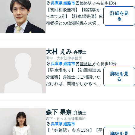
兵庫県
姫路市
姫路駅
から徒歩10分
|
【初回相談無料】【姫路駅か
詳細を見
ら車で5分】【駐車場完備】依
る
頼者様との信頼関係を大切
に、地元に根ざした弁護士と
して活動しています。個人の
方・企業の方、双方からご相
談をお受けしております。離
大村 えみ
弁護士
婚・借金問題・交通事故・企
田中・大村法律事務所
業法務など幅広く対応してい
兵庫県
姫路市
姫路駅
から徒歩10分
|
ます。
【駐車場あり】【初回相談30
詳細を見
分無料】弁護士にご相談いた
る
だければ、問題がしかるべき
方向に向かうよう、全力でサ
ポートさせていただきます。
もし法律問題でお困りでした
ら、お早めに弁護士にご相談
森下 果奈
弁護士
ください。
森下・佐々木法律事務所
兵庫県
姫路市
|
【「姫路駅」 徒歩13分】【平
詳細を見