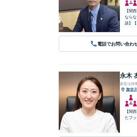
【関西
ならな
談】【
電話でお問い合わ
永木 
蒼星法律
加古
【関西
たフッ