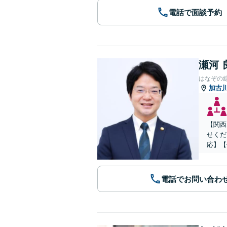
電話で面談予約
瀬河 
はなぞの
加古
【関西
せくだ
応】【
電話でお問い合わ