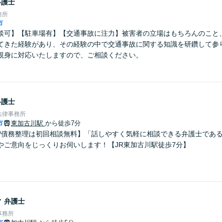
弁護士
務所
市
談可】【駐車場有】【交通事故に注力】被害者の立場はもちろんのこと
てきた経験があり、その経験の中で交通事故に関する知識を研鑽して参
親身に対応いたしますので、ご相談ください。
弁護士
法律事務所
市
東加古川駅
から徒歩7分
故/債務整理は初回相談無料】「話しやすく気軽に相談できる弁護士であ
やご意向をじっくりお伺いします！【JR東加古川駅徒歩7分】
子
弁護士
事務所