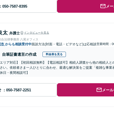
メー
良太
弁護士
インタビューを見る
綜合法律事務所 八尾オフィス
川市
からも相談受付中
面談方法(対面・電話・ビデオなど)は応相談
営業時間：00
自筆証書遺言の作成
料金表を見る
エリア対応】【初回相談無料】【電話相談可】相続人調査から他の相続人と
さい。依頼者さま一人ひとりに合わせ、最適な解決策をご提案「複雑な事業
休日・夜間相談可】
せ
メール