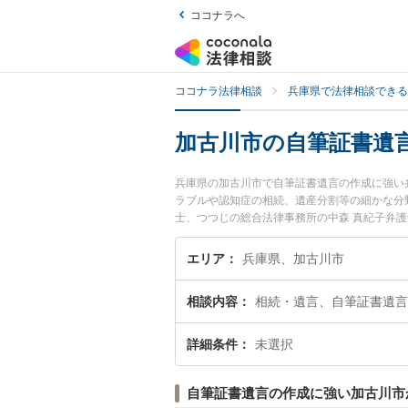
ココナラへ
ココナラ法律相談
兵庫県で法律相談できる
加古川市の自筆証書遺
兵庫県の加古川市で自筆証書遺言の作成に強い
ラブルや認知症の相続、遺産分割等の細かな分
士、つつじの総合法律事務所の中森 真紀子弁
ラブルを今すぐに弁護士に相談したい』『自筆
古川市内の弁護士に相談予約したい』などでお
エリア
兵庫県、加古川市
相談内容
相続・遺言、自筆証書遺言
詳細条件
未選択
自筆証書遺言の作成に強い加古川市