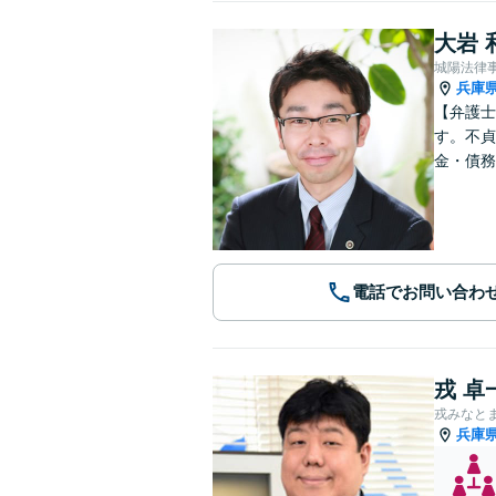
大岩 
城陽法律
兵庫
【弁護士
す。不貞
金・債務
電話でお問い合わ
戎 卓
戎みなと
兵庫