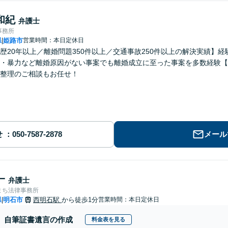
和紀
弁護士
事務所
県
姫路市
営業時間：本日定休日
|
歴20年以上／離婚問題350件以上／交通事故250件以上の解決実績】
・暴力など離婚原因がない事案でも離婚成立に至った事案を多数経験【
整理のご相談もお任せ！
せ
メール
一
弁護士
まち法律事務所
県
明石市
西明石駅
から徒歩1分
営業時間：本日定休日
|
自筆証書遺言の作成
料金表を見る