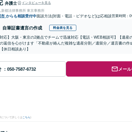
記
弁護士
インタビューを見る
人新都法律事務所 東京事務所
川市
からも相談受付中
面談方法(対面・電話・ビデオなど)は応相談
営業時間：09
自筆証書遺言の作成
料金表を見る
対応】大阪・東京の2拠点でチームで迅速対応【電話・WEB相談可】【遺産
の返信を心がけます「不動産が絡んだ複雑な遺産分割／遺留分／遺言書の作
【休日相談あり】
せ
メール
果について詳しくは
こちら
)