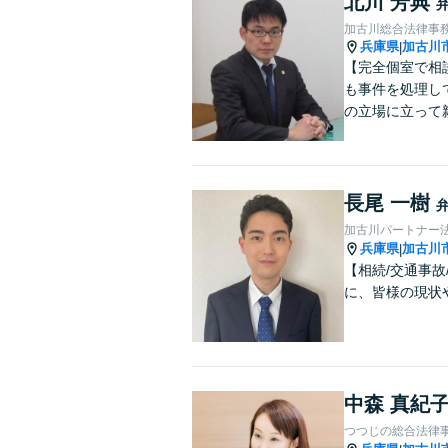
北川 芳典
加古川総合法律事
兵庫県
加古川
|
【完全個室で相
も事件を処理し
の立場に立って
長尾 一樹
加古川パートナー
兵庫県
加古川
|
【相続/交通事
に、皆様の現状
中森 真紀
つつじの総合法律