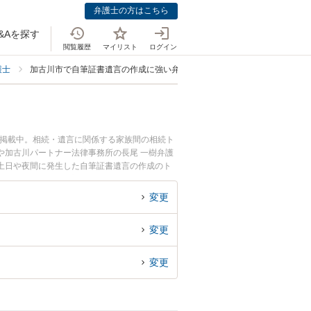
弁護士の方はこちら
&Aを探す
閲覧履歴
マイリスト
ログイン
護士
加古川市で自筆証書遺言の作成に強い弁護士
も掲載中。相続・遺言に関係する家族間の相続ト
や加古川パートナー法律事務所の長尾 一樹弁護
土日や夜間に発生した自筆証書遺言の作成のト
談無料で自筆証書遺言の作成を法律相談できる加
変更
変更
変更