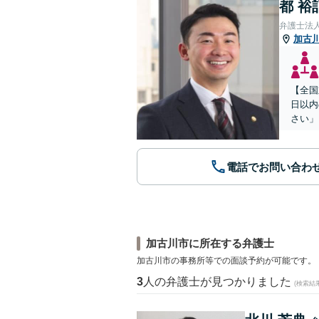
都 裕
弁護士法
加古
【全国
日以内
さい」
電話でお問い合わ
加古川市に所在する弁護士
加古川市の事務所等での面談予約が可能です。
3
人の弁護士が見つかりました
(検索結