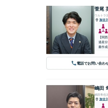
菅尾 
ウルトラ
加古
【関西
遺産分
書作成
電話でお問い合わ
嶋田 
嶋田隼也
加古