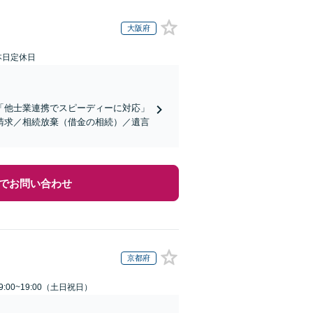
大阪府
本日定休日
「他士業連携でスピーディーに対応」
請求／相続放棄（借金の相続）／遺言
でお問い合わせ
京都府
:00~19:00（土日祝日）