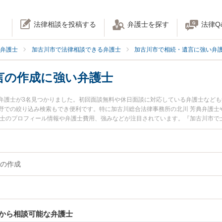
法律相談を投稿する
弁護士を探す
法律Q
弁護士
加古川市で法律相談できる弁護士
加古川市で相続・遺言に強い弁
言の作成に強い弁護士
弁護士が3名見つかりました。初回面談無料や休日面談に対応している弁護士など
野での絞り込み検索もでき便利です。特に加古川総合法律事務所の北川 芳典弁護士
護士のプロフィール情報や弁護士費用、強みなどが注目されています。『加古川市で
証書遺言の作成のトラブル解決の実績豊富な近くの弁護士を検索したい』『初回相
困りの相談者さんにおすすめです。
の作成
から相談可能な弁護士