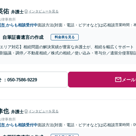
英佑
弁護士
インタビューを見る
法律事務所
川市
からも相談受付中
面談方法(対面・電話・ビデオなど)は応相談
営業時間：
自筆証書遺言の作成
料金表を見る
エリア対応】相続問題の解決実績が豊富な弁護士が、相続を幅広くサポート
割協議・調停／不動産相続／株式の相続／使い込み・寄与分／遺留分侵害額
せ
メール
隼也
弁護士
インタビューを見る
法律事務所
川市
からも相談受付中
面談方法(対面・電話・ビデオなど)は応相談
営業時間：09