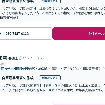
自筆証書遺言の作成
料金表を見る
エリア対応】【電話相談可】遺産の分け方にお困りの方。相続する財産が少
いような遺言書を残したい方。不動産がらみの相続、その他多数解決事例あ
初回相談無料】
せ
メール
友雪
弁護士
インタビューを見る
事務所
川市
からも相談受付中
面談方法(対面・電話・ビデオなど)は応相談
営業時間：09
自筆証書遺言の作成
料金表を見る
エリア対応】【初回相談無料】【夜間・休日の相談可能】他士業と連携し、ワ
トワークの軽さで、相続問題全般、高齢者の遺言作成、成年後見業務に対応