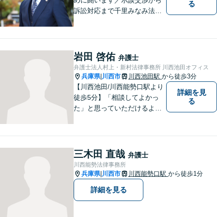
る
訴訟対応まで千里みなみ法律
事務所にお任せください
岩田 啓佑
弁護士
弁護士法人村上・新村法律事務所 川西池田オフィス
兵庫県
川西市
川西池田駅
から徒歩3分
|
【川西池田/川西能勢口駅より
詳細を見
徒歩5分】「相談してよかっ
る
た」と思っていただけるよう
全力を尽くします。「弁護士
に相談してもいいのかな」と
迷われている方は、躊躇する
ことなく私にご相談くださ
三木田 直哉
弁護士
い。
川西能勢法律事務所
兵庫県
川西市
川西能勢口駅
から徒歩1分
|
詳細を見る