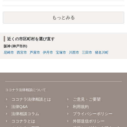
続する可能性があります。もちろん、子供がその時相続放棄という手
段をとることもありますが、今の世代のうちに借金は処理することが
望ましいです。
もっとみる
近くの市区町村を選び直す
阪神 (神戸市外)
尼崎市
西宮市
芦屋市
伊丹市
宝塚市
川西市
三田市
猪名川町
ココナラ法律相談について
ココナラ法律相談とは
ご意見・ご要望
法律Q&A
利用規約
法律相談コラム
プライバシーポリシー
ココナラとは
外部送信ポリシー