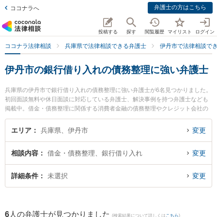
弁護士の方はこちら
ココナラへ
投稿する
探す
閲覧履歴
マイリスト
ログイン
ココナラ法律相談
兵庫県で法律相談できる弁護士
伊丹市で法律相談で
伊丹市の銀行借り入れの債務整理に強い弁護士
兵庫県の伊丹市で銀行借り入れの債務整理に強い弁護士が6名見つかりました。
初回面談無料や休日面談に対応している弁護士、解決事例を持つ弁護士なども
掲載中。借金・債務整理に関係する消費者金融の債務整理やクレジット会社の
債務整理、リボ払いの債務整理等の細かな分野での絞り込み検索もでき便利で
す。特にITO法律事務所の辻本 貴裕弁護士や高橋法律事務所の高橋 正樹弁護
エリア
兵庫県、伊丹市
変更
士、ブルースター法律事務所の上田 周弁護士のプロフィール情報や弁護士費
用、強みなどが注目されています。『伊丹市で土日や夜間に発生した銀行借り
相談内容
借金・債務整理、銀行借り入れ
変更
入れの債務整理のトラブルを今すぐに弁護士に相談したい』『銀行借り入れの
債務整理のトラブル解決の実績豊富な近くの弁護士を検索したい』『初回相談
無料で銀行借り入れの債務整理を法律相談できる伊丹市内の弁護士に相談予約
詳細条件
未選択
変更
したい』などでお困りの相談者さんにおすすめです。
6
人の弁護士が見つかりました
(検索結果について詳しくは
こちら
)