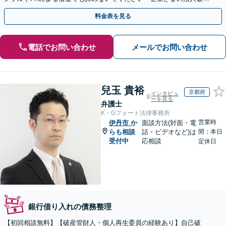
をサポート」【休日・夜間相談可】
料金表を見る
電話でお問い合わせ
メールでお問い合わせ
兒玉 貴裕
京都府
インタビュ
ーを見る
弁護士
K・Gフォート法律事務所
営業時
伊丹市
か
面談方法(対面・電
らも相談
話・ビデオなど)は
間：本日
受付中
応相談
定休日
銀行借り入れの債務整理
【初回相談無料】【破産管財人・個人再生委員の経験あり】自己破