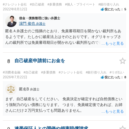
#クレジット会社
#自己破産
#多重債務
#個人・プライベート
#銀行借り入れ
2022年8月12日
役にたった
5
借金・債務整理に強い弁護士
濵門 俊也
弁護士
匿名Ａ弁護士のご指摘のとおり、免責審尋期日を開かない裁判所もあ
るようです。たしかに破産法上はそのとおりです。オグリキャップさ
んの裁判所では免責審尋期日が開かれない裁判所なのでしょう。東京
（本庁）基準で回答していました。申し訳ございません。
8
自己破産申請前にお金を
#消費者金融
#自己破産
#多重債務
#クレジット会社
#銀行借り入れ
#リボ払い
2026年7月22日
役にたった
8
匿名B
弁護士
まず、自己破産をしてください。 免責決定が確定すれば自然債務とい
う強制力のない債務になります。 つまり、免責確定後であれば、お姉
さんにだけ２万円支払っても問題ありません。
連帯保証人との調停や損害賠償請求