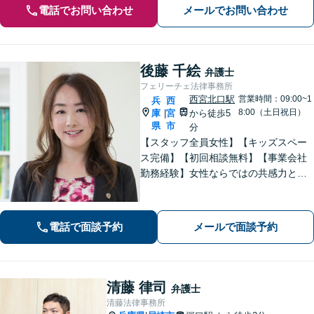
電話でお問い合わせ
メールでお問い合わせ
後藤 千絵
弁護士
フェリーチェ法律事務所
西宮北口駅
営業時間：09:00~1
兵
西
8:00（土日祝日）
庫
宮
から徒歩5
|
県
市
分
【スタッフ全員女性】【キッズスペー
ス完備】【初回相談無料】【事業会社
勤務経験】女性ならではの共感力とコ
ミュニケーション能力で、時に寄り添
い、時に鋭く交渉を進め、あなたの権
利を守ります。特に離婚や相続など家
電話で面談予約
メールで面談予約
族の事案が得意です。
清藤 律司
弁護士
清藤法律事務所