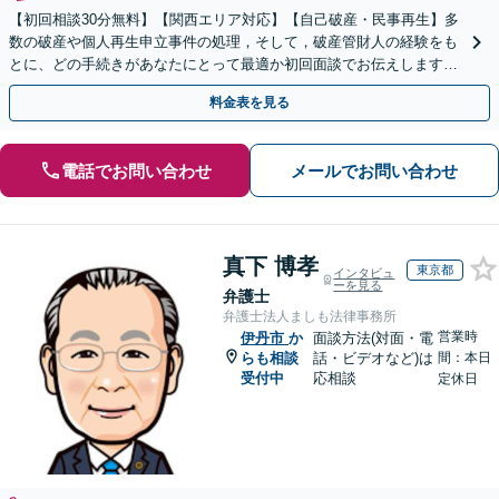
【初回相談30分無料】【関西エリア対応】【自己破産・民事再生】多
数の破産や個人再生申立事件の処理，そして，破産管財人の経験をも
とに、どの手続きがあなたにとって最適か初回面談でお伝えします！
専門家に話を聞くことが解決への第一歩です！
料金表を見る
電話でお問い合わせ
メールでお問い合わせ
真下 博孝
東京都
インタビュ
ーを見る
弁護士
弁護士法人ましも法律事務所
営業時
伊丹市
か
面談方法(対面・電
らも相談
話・ビデオなど)は
間：本日
受付中
応相談
定休日