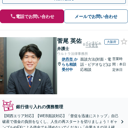
電話でお問い合わせ
メールでお問い合わせ
菅尾 英佑
大阪府
インタビュ
ーを見る
弁護士
ウルトラ法律事務所
営業時
伊丹市
か
面談方法(対面・電
らも相談
話・ビデオなど)は
間：本日
受付中
応相談
定休日
銀行借り入れの債務整理
【関西エリア対応】【WEB面談対応】「督促を迅速にストップ」自己
破産で借金の負担をなくし、人生の再スタートを切りましょう！ギャ
ンブルやFXによる借金でも諦めないでください「企業さまの法人破産