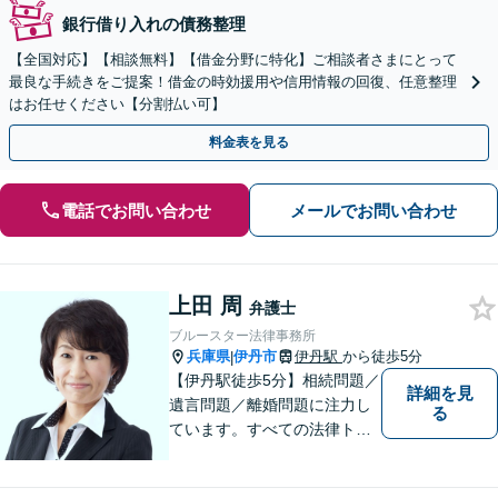
銀行借り入れの債務整理
【全国対応】【相談無料】【借金分野に特化】ご相談者さまにとって
最良な手続きをご提案！借金の時効援用や信用情報の回復、任意整理
はお任せください【分割払い可】
料金表を見る
電話でお問い合わせ
メールでお問い合わせ
上田 周
弁護士
ブルースター法律事務所
兵庫県
伊丹市
伊丹駅
から徒歩5分
|
【伊丹駅徒歩5分】相続問題／
詳細を見
遺言問題／離婚問題に注力し
る
ています。すべての法律トラ
ブルに、ひとりの弁護士がオ
ールインワンでご対応しま