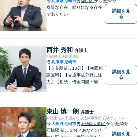
兵庫県
尼崎市
塚口駅
から徒歩2分
|
身近な存在、頼りになる存在
詳細を見
でありたい
る
西井 秀和
弁護士
尼崎桂木法律事務所
兵庫県
尼崎市
|
【立花駅徒歩10分】【初回相
詳細を見
談無料】【交通事故分野に注
る
力】【相続・借金問題・離
婚】も重点取扱分野です。複
雑な法律問題も、わかりやす
くご説明し、依頼者様に寄り
添って解決を目指します。
東山 慎一朗
弁護士
弁護士法人千里みなみ法律事務所 石橋オフィス
大阪府
池田市
石橋阪大前駅
から徒歩3分
|
石橋駅 徒歩３分／あなたのた
詳細を見
めに闘います／示談交渉から