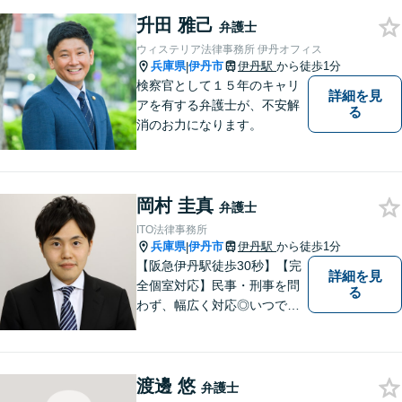
す。事務所名には、ご相談者
升田 雅己
様と信頼関係を築いて紛争解
弁護士
決し、解決後の人生を幸せに
ウィステリア法律事務所 伊丹オフィス
過ごして頂きたいと願いを込
兵庫県
伊丹市
伊丹駅
から徒歩1分
|
めています。
検察官として１５年のキャリ
詳細を見
アを有する弁護士が、不安解
る
消のお力になります。
岡村 圭真
弁護士
ITO法律事務所
兵庫県
伊丹市
伊丹駅
から徒歩1分
|
【阪急伊丹駅徒歩30秒】【完
詳細を見
全個室対応】民事・刑事を問
る
わず、幅広く対応◎いつでも
迅速な対応で、「救急救命医
のような弁護士」を目指しま
す。広い視野とユーモアを忘
渡邊 悠
れず、尽力してまいります。
弁護士