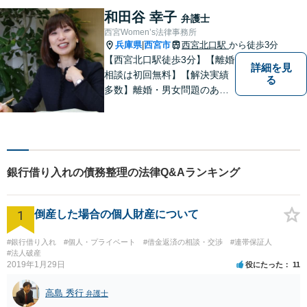
神戸・西宮・尼崎・芦屋でお
和田谷 幸子
弁護士
困りの女性はぜひご相談くだ
西宮Women’s法律事務所
さい。【完全個室・お子様も
兵庫県
西宮市
西宮北口駅
から徒歩3分
|
歓迎】
【西宮北口駅徒歩3分】【離婚
詳細を見
相談は初回無料】【解決実績
る
多数】離婚・男女問題のあら
ゆる分野で多くの解決実績あ
り。丁寧できめ細やかな対応
で、満足度の高い解決を目指
します。【土日祝日・夜間の
ご相談も対応可】【完全個室
銀行借り入れの債務整理の法律Q&Aランキング
／お子様同伴でも大丈夫で
す】
1
倒産した場合の個人財産について
#銀行借り入れ
#個人・プライベート
#借金返済の相談・交渉
#連帯保証人
#法人破産
2019年1月29日
役にたった
11
高島 秀行
弁護士