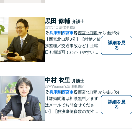
黒田 修輔
弁護士
西宮北口法律事務所
兵庫県
西宮市
西宮北口駅
から徒歩3分
|
【西宮北口駅3分】【離婚／債
詳細を見
務整理／交通事故など】土曜
る
日も相談可！わかりやすい料
金体系、話しやすい弁護士を
目指しています。【交通事
故・借金は無料相談◎】
中村 衣里
弁護士
西宮Women’s法律事務所
兵庫県
西宮市
西宮北口駅
から徒歩3分
|
【離婚問題は相談無料／まず
詳細を見
はメールでお問合せくださ
る
い】【解決事例多数の女性弁
護士】離婚、相続などの家庭
に関する問題の解決を得意と
する弁護士です。兵庫県内、