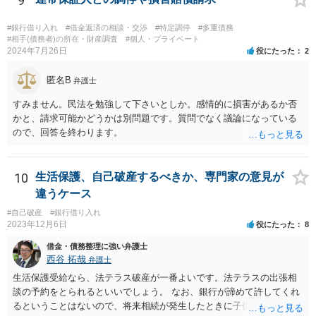
9
#銀行借り入れ
#借金返済の相談・交渉
#特定調停
#多重債務
#相手(債務者)の所在・財産調査
#個人・プライベート
2024年7月26日
役にたった
2
匿名B
弁護士
すみません。民法を勉強して下さいとしか。感情的に損害があるか否
かと、請求可能かどうかは別問題です。質問でなく議論になっている
ので、回答を終わります。
10
生活保護、自己破産するべきか、専門家の意見が
違うケース
#自己破産
#銀行借り入れ
2023年12月6日
役にたった
8
借金・債務整理に強い弁護士
西谷 拓哉
弁護士
生活保護受給なら、法テラス破産が一番よいです。法テラスの出張相
談の予約をとられるといいでしょう。 なお、銀行が諦めて許してくれ
るということはないので、将来相続が発生したときに子供が負債を相