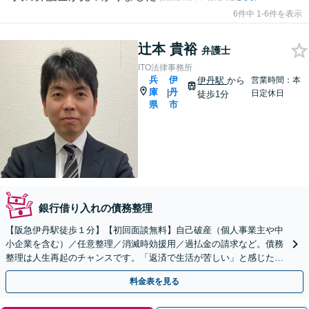
6件中 1-6件を表示
辻本 貴裕
弁護士
ITO法律事務所
兵
伊
伊丹駅
から
営業時間：本
庫
丹
|
日定休日
徒歩1分
県
市
銀行借り入れの債務整理
【阪急伊丹駅徒歩１分】【初回面談無料】自己破産（個人事業主や中
小企業を含む）／任意整理／消滅時効援用／過払金の請求など。債務
整理は人生再起のチャンスです。「返済で生活が苦しい」と感じた
ら、早めにお気軽にご相談ください【法テラス利用可】
料金表を見る