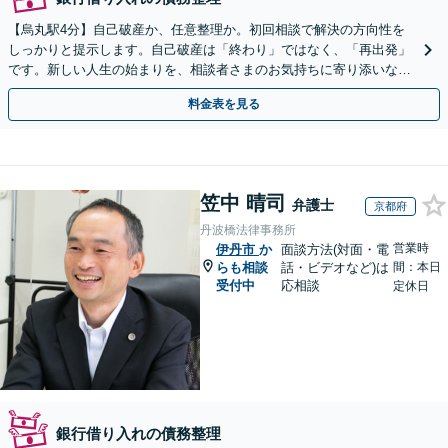
【烏丸駅4分】自己破産か、任意整理か。初回相談で解決の方向性を
しっかりと提示します。自己破産は「終わり」ではなく、「再出発」
です。新しい人生の始まりを、相談者さまのお気持ちに寄り添いなが
らサポートします【初回相談無料】【法テラス利用可】
料金表を見る
笠中 晴司
弁護士
京都府
丹波橋法律事務所
営業時
伊丹市
か
面談方法(対面・電
らも相談
話・ビデオなど)は
間：本日
受付中
応相談
定休日
銀行借り入れの債務整理