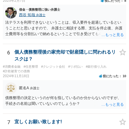
2025年2月7日
役にたった
8
借金・債務整理に強い弁護士
西谷 拓哉
弁護士
法テラスを利用できないということは、収入要件を超過しているとい
うことだと思いますので、 弁護士に相談する際、支払を停止後、弁護
士費用等を分割払いで納めるということで引き受けてもらえないか確
認するとよいでしょう。 「借り入れ出来る限界」までの生活というの
は、負債が拡大するだけになるのでお勧めできませんが あとは、相談
者様のご判断になると思いますので、私からのアドバイスは一旦これ
6
個人債務整理後の家売却で財産隠しに問われるリ
で終わりとさせていただきます。
スクは？
#消費者金融
#任意整理
#クレジット会社
#リボ払い
#銀行借り入れ
#詐欺被害での債務
2024年11月18日
役にたった
10
匿名A
弁護士
債務整理の決定というのが何を指しているのか分からないのですが、
手続きの名前は聞いていないのでしょうか？
7
宜しくお願い致します!