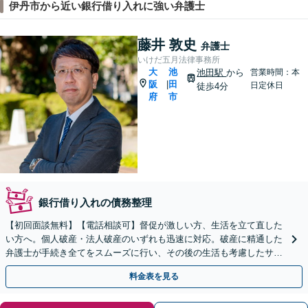
伊丹市から近い銀行借り入れに強い弁護士
藤井 敦史
弁護士
いけだ五月法律事務所
大
池
池田駅
から
営業時間：本
阪
田
|
日定休日
徒歩4分
府
市
銀行借り入れの債務整理
【初回面談無料】【電話相談可】督促が激しい方、生活を立て直した
い方へ。個人破産・法人破産のいずれも迅速に対応。破産に精通した
弁護士が手続き全てをスムーズに行い、その後の生活も考慮したサポ
ートをします。個人再生もお任せください【池田駅2分】
料金表を見る