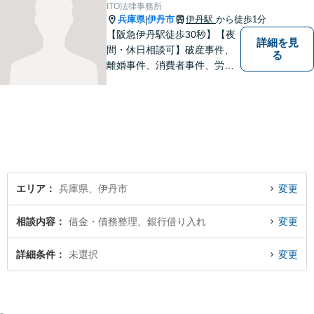
【メーカー法務経験あり】
ITO法律事務所
兵庫県
伊丹市
伊丹駅
から徒歩1分
|
【阪急伊丹駅徒歩30秒】【夜
詳細を見
間・休日相談可】破産事件、
る
離婚事件、消費者事件、労働
事件など。依頼者さまの状況
を十分にヒアリングし、あら
ゆる観点から解決策をご提案
してまいります。まずは一度
ご相談ください【完全個室】
【法テラス利用可】
エリア
兵庫県、伊丹市
変更
相談内容
借金・債務整理、銀行借り入れ
変更
詳細条件
未選択
変更