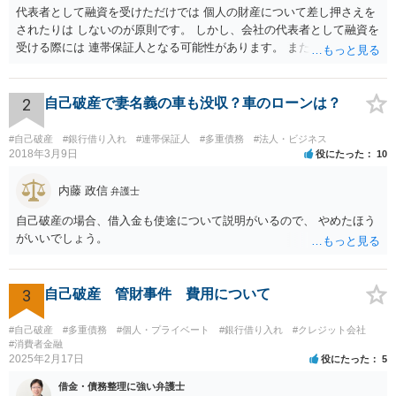
代表者として融資を受けただけでは 個人の財産について差し押さえを
されたりは しないのが原則です。 しかし、会社の代表者として融資を
受ける際には 連帯保証人となる可能性があります。 また、返済が厳し
いのに融資を受けた場合も 代表取締役として責任を追及される可能性
があります。 個人の財産について責任を免れたいのであれば 連帯保証
人にもならず、 返済計画が確実であると言える場合のみ 融資を受ける
2
自己破産で妻名義の車も没収？車のローンは？
ことにする他ないと思います。
#自己破産
#銀行借り入れ
#連帯保証人
#多重債務
#法人・ビジネス
2018年3月9日
役にたった
10
内藤 政信
弁護士
自己破産の場合、借入金も使途について説明がいるので、 やめたほう
がいいでしょう。
3
自己破産 管財事件 費用について
#自己破産
#多重債務
#個人・プライベート
#銀行借り入れ
#クレジット会社
#消費者金融
2025年2月17日
役にたった
5
借金・債務整理に強い弁護士