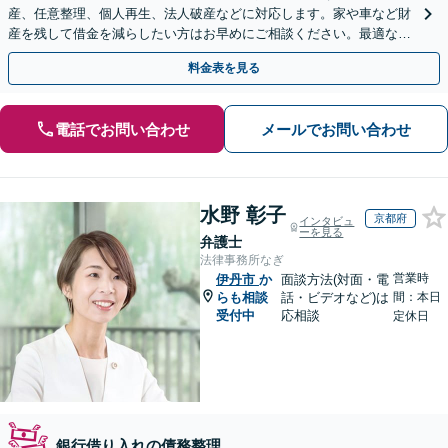
産、任意整理、個人再生、法人破産などに対応します。家や車など財
産を残して借金を減らしたい方はお早めにご相談ください。最適な解
決手段をご提案します【関西エリア対応】
料金表を見る
電話でお問い合わせ
メールでお問い合わせ
水野 彰子
京都府
インタビュ
ーを見る
弁護士
法律事務所なぎ
営業時
伊丹市
か
面談方法(対面・電
らも相談
話・ビデオなど)は
間：本日
受付中
応相談
定休日
銀行借り入れの債務整理