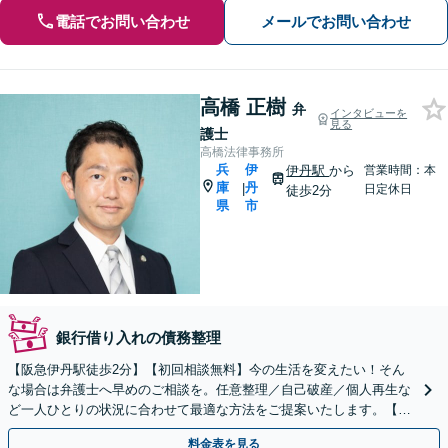
電話でお問い合わせ
メールでお問い合わせ
高橋 正樹
弁
インタビューを
見る
護士
高橋法律事務所
兵
伊
伊丹駅
から
営業時間：本
庫
丹
|
日定休日
徒歩2分
県
市
銀行借り入れの債務整理
【阪急伊丹駅徒歩2分】【初回相談無料】今の生活を変えたい！そん
な場合は弁護士へ早めのご相談を。任意整理／自己破産／個人再生な
ど一人ひとりの状況に合わせて最適な方法をご提案いたします。【夜
間休日対応可】【オンライン面談可】
料金表を見る