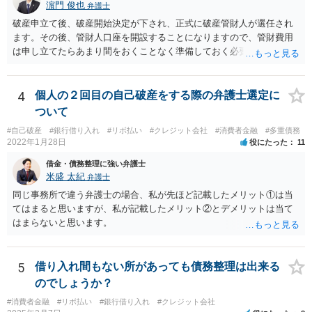
濵門 俊也
弁護士
破産申立て後、破産開始決定が下され、正式に破産管財人が選任され
ます。その後、管財人口座を開設することになりますので、管財費用
は申し立てたらあまり間をおくことなく準備しておく必要がありま
す。
4
個人の２回目の自己破産をする際の弁護士選定に
ついて
#自己破産
#銀行借り入れ
#リボ払い
#クレジット会社
#消費者金融
#多重債務
2022年1月28日
役にたった
11
借金・債務整理に強い弁護士
米盛 太紀
弁護士
同じ事務所で違う弁護士の場合、私が先ほど記載したメリット①は当
てはまると思いますが、私が記載したメリット②とデメリットは当て
はまらないと思います。
5
借り入れ間もない所があっても債務整理は出来る
のでしょうか？
#消費者金融
#リボ払い
#銀行借り入れ
#クレジット会社