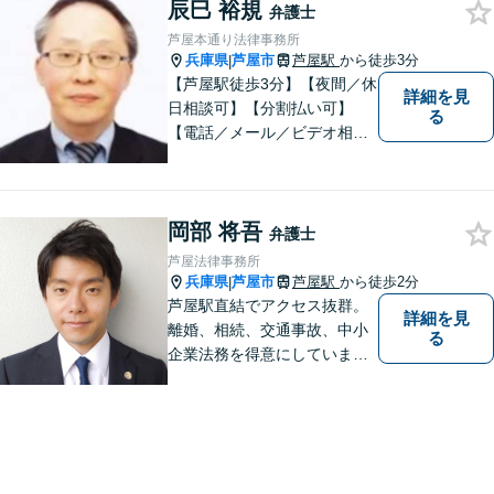
辰巳 裕規
弁護士
芦屋本通り法律事務所
兵庫県
芦屋市
芦屋駅
から徒歩3分
|
【芦屋駅徒歩3分】【夜間／休
詳細を見
日相談可】【分割払い可】
る
【電話／メール／ビデオ相談
可】これまでの20年以上の弁
護士経験を活かして、地域に
貢献して参りたいと思ってい
岡部 将吾
ます。 お困りの方は、お気軽
弁護士
にご相談ください。
芦屋法律事務所
兵庫県
芦屋市
芦屋駅
から徒歩2分
|
芦屋駅直結でアクセス抜群。
詳細を見
離婚、相続、交通事故、中小
る
企業法務を得意にしていま
す。 解決に向けて、全力で対
応致します。 ♯ラポルテ本館
３階♯駐車場有り♯子連れ相談
可♯中小企業診断士資格有り