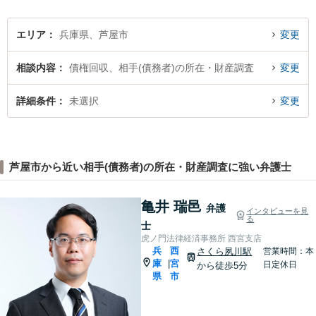
エリア
兵庫県、芦屋市
変更
相談内容
債権回収、相手(債務者)の所在・財産調査
変更
詳細条件
未選択
変更
芦屋市から近い相手(債務者)の所在・財産調査に強い弁護士
亀井 瑞邑
弁護
インタビューを見
る
士
虎ノ門法律経済事務所 西宮支店
兵
西
さくら夙川駅
営業時間：本
庫
宮
|
日定休日
から徒歩5分
県
市