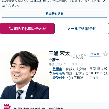
はお任せください。迅速に行動し丁寧に対応いたします。まずはお電
話ください。
料金表を見る
電話でお問い合わせ
メールで面談予約
三浦 宏太
大阪府
インタビュ
ーを見る
弁護士
弁護士法人ニューステージ
営業時間：09:
芦屋市
面談方法(対面・
からも相
電話・ビデオな
30~19:00（土
談受付中
ど)は応相談
日祝日）