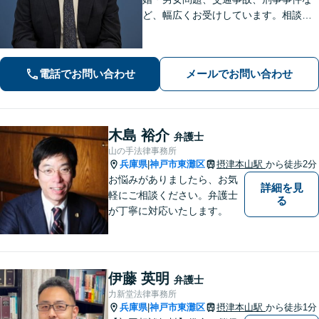
ど、幅広くお受けしています。相談者
さまに安心感を与えられるよう、専門
用語を噛み砕いて丁寧に説明すること
を心がけています。ぜひご相談くださ
電話でお問い合わせ
メールでお問い合わせ
い。【休日・夜間面談可】【WEB面談
可】
木島 裕介
弁護士
山の手法律事務所
兵庫県
神戸市東灘区
摂津本山駅
から徒歩2分
|
お悩みがありましたら、お気
詳細を見
軽にご相談ください。弁護士
る
が丁寧に対応いたします。
伊藤 英明
弁護士
力新堂法律事務所
兵庫県
神戸市東灘区
摂津本山駅
から徒歩1分
|