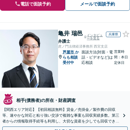
電話で面談予約
メールで面談予約
亀井 瑞邑
兵庫県
インタビュ
ーを見る
弁護士
虎ノ門法律経済事務所 西宮支店
営業時
芦屋市
か
面談方法(対面・電
らも相談
話・ビデオなど)は
間：本日
受付中
応相談
定休日
相手(債務者)の所在・財産調査
【関西エリア対応】【初回相談無料】貸金／売掛金／製作費の回収
等、速やかな対応と粘り強い交渉で複雑な事案も回収実績多数。第三
者からの情報取得手続等も利用し、大切な資産を少しでも回収できる
よう尽力します【フリーランス・個人事業主のご相談も対応】