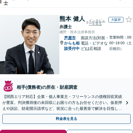
士
熊本 健人
大阪府
インタビュ
ーを見る
弁護士
磯野・熊本法律事務所
営業時間：09:
芦屋市
面談方法(対面・
からも相
電話・ビデオな
00~18:00（土
談受付中
ど)は応相談
日祝日）
相手(債務者)の所在・財産調査
【関西エリア対応】企業・個人事業主・フリーランスの債権回収実績
が豊富。判決獲得後の未回収にお困りの方もお任せください。仮差押
えや訴訟、財産開示請求など、状況に合った最善策で解決を目指しま
す【夜間面談可】
料金表を見る