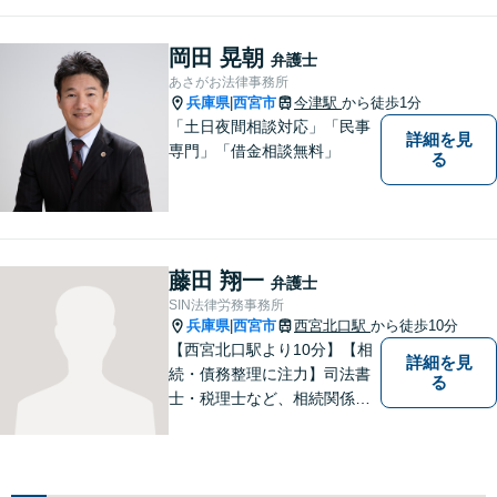
の面でも少しでも前向きにな
れるよう心がけています。 ど
うぞ一人で抱え込まず、お気
岡田 晃朝
弁護士
軽にご相談ください。
あさがお法律事務所
兵庫県
西宮市
今津駅
から徒歩1分
|
「土日夜間相談対応」「民事
詳細を見
専門」「借金相談無料」
る
藤田 翔一
弁護士
SIN法律労務事務所
兵庫県
西宮市
西宮北口駅
から徒歩10分
|
【西宮北口駅より10分】【相
詳細を見
続・債務整理に注力】司法書
る
士・税理士など、相続関係に
強い他の専門家とも連携した
サポートが可能です。また、
高齢者施設・介護事業者を対
象とした、法律サービスを提