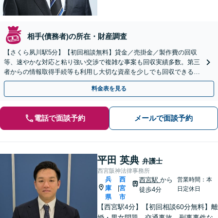
相手(債務者)の所在・財産調査
【さくら夙川駅5分】【初回相談無料】貸金／売掛金／製作費の回収
等、速やかな対応と粘り強い交渉で複雑な事案も回収実績多数。第三
者からの情報取得手続等も利用し大切な資産を少しでも回収できるよ
う尽力します【フリーランス・個人事業主のご相談も対応】
料金表を見る
電話で面談予約
メールで面談予約
平田 英典
弁護士
西宮阪神法律事務所
兵
西
西宮駅
から
営業時間：本
庫
宮
|
日定休日
徒歩4分
県
市
【西宮駅4分】【初回相談60分無料】離
婚・男女問題、交通事故、刑事事件な