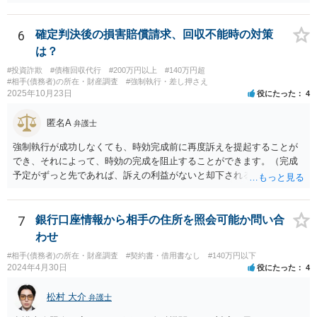
われます。
6
確定判決後の損害賠償請求、回収不能時の対策
は？
#投資詐欺
#債権回収代行
#200万円以上
#140万円超
#相手(債務者)の所在・財産調査
#強制執行・差し押さえ
2025年10月23日
役にたった
4
匿名A
弁護士
強制執行が成功しなくても、時効完成前に再度訴えを提起することが
でき、それによって、時効の完成を阻止することができます。（完成
予定がずっと先であれば、訴えの利益がないと却下されるので、その
点は注意してください。）再訴で勝訴できれば、その確定から１０年
になります。 手間であったり、忘れたり、諦めたりで情報が出回らな
いだけです。
7
銀行口座情報から相手の住所を照会可能か問い合
わせ
#相手(債務者)の所在・財産調査
#契約書・借用書なし
#140万円以下
2024年4月30日
役にたった
4
松村 大介
弁護士