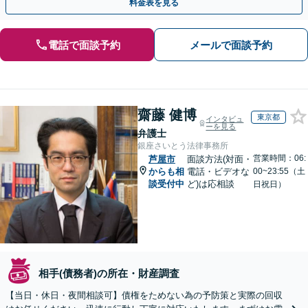
料金表を見る
電話で面談予約
メールで面談予約
齋藤 健博
東京都
インタビュ
ーを見る
弁護士
銀座さいとう法律事務所
営業時間：06:
芦屋市
面談方法(対面・
からも相
電話・ビデオな
00~23:55（土
談受付中
ど)は応相談
日祝日）
相手(債務者)の所在・財産調査
【当日・休日・夜間相談可】債権をためない為の予防策と実際の回収