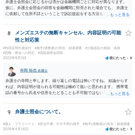
弁護士会照会に応じるかは否かは金融機関ごとに対応が異なります。
仮に、弁護士会照会の回答を金融機関に拒否された場合でも、 弁護士
に依頼して住所不詳ということで訴訟提起をする方法もございます。
一度、弁護士にご相談された方がよろしいと思われます。
8
メンズエステの無断キャンセル、内容証明の可能
性と対応策
#内容証明作成送付
#相手(債務者)の所在・財産調査
#少額訴訟の相談・依頼
#恐喝・脅迫への対応
#遅延損害金回収
2022年9月3日
役にたった
6
寺岡 拓也
弁護士
弁護士の寺岡と申します。繰り返しの電話は怖いですね。 結論からす
れば、内容証明が送られる可能性は極めて低いと思われます。 携帯電
話の番号から氏名や住所をたどることも不可能ではないですが、発生
している「損害」がほとんどないに等しいと考えられます。 ですから
弁護士に依頼してそこまでしても結局のところ弁護士費用の方がかさ
み、費用倒れとなってしまいます。 おそらくはキャンセルされた腹い
9
弁護士照会について。
せとして一種の捨て台詞的に「弁護士」や「内容証明」という言葉を
使っているのでしょう。 可能性という言葉を使う以上、ゼロとは言え
#個人・プライベート
#音信不通・行方不明の相手
#相手(債務者)の所在・財産調査
ませんが、気に病む必要はないと思われます。
2026年4月16日
役にたった
3