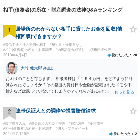
供しております。お気軽に、
相手(債務者)の所在・財産調査の法律Q&Aランキング
ご相談ください。
1
居場所のわからない相手に貸したお金を回収(債
権回収)できますか？
#音信不通・行方不明の相手
#契約書・借用書なし
#相手(債務者)の所在・財産調査
#内容証明作成送付
#債権回収代行
2018年4月4日
役にたった
20
大竹 健太郎
弁護士
お困りのことと存じます。 相談者様は「１５４万円」をどのように計
算されたでしょうか？その都度の貸付日や金額が記載されたメモや手
控えなどは残っていないでしょうか？それらがあるのであればメール
と共に証拠として用いることが可能です。メールについては内容次第
です。 彼の住所については住民票上の住所であれば調査することは可
能です。 弁護士に依頼した際の費用にいては現在弁護士費用が自由化
2
連帯保証人との調停や損害賠償請求
されており法律事務所によって異なりますので、あくまで目安となり
ますが、交渉を依頼すると①着手金が請求額×8％or10万円の高い方、
#銀行借り入れ
#借金返済の相談・交渉
#特定調停
#多重債務
②成功報酬が16％、③実費というところでしょうか。法律事務所によ
#相手(債務者)の所在・財産調査
#個人・プライベート
2024年7月26日
役にたった
2
っては別途日当を請求するところもあると思います。 勝訴の見込みや