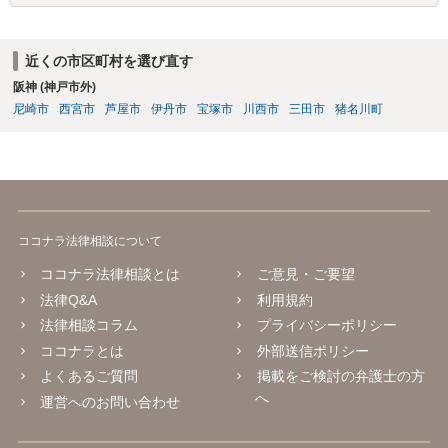
しばしば存在します。 なお、貸金返還請求事件の受任を前提とせず弁
護士法23条照会のみを受任する弁護士は基本的にいないと思われま
す。
近くの市区町村を選び直す
阪神 (神戸市外)
尼崎市
西宮市
芦屋市
伊丹市
宝塚市
川西市
三田市
猪名川町
ココナラ法律相談について
ココナラ法律相談とは
ご意見・ご要望
法律Q&A
利用規約
法律相談コラム
プライバシーポリシー
ココナラとは
外部送信ポリシー
よくあるご質問
掲載をご検討の弁護士の方
へ
運営へのお問い合わせ