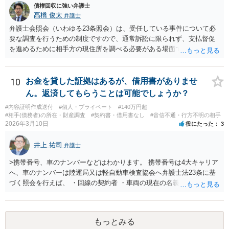
債権回収に強い弁護士
髙橋 俊太
弁護士
弁護士会照会（いわゆる23条照会）は、受任している事件について必
要な調査を行うための制度ですので、通常訴訟に限られず、支払督促
を進めるために相手方の現住所を調べる必要がある場面でも利用が検
討されます。 もっとも、いくつか注意点があります。まず、23条照会
は「住所調査だけ単体」で依頼するものではなく、支払督促申立てな
どの事件そのものを弁護士に依頼した上で、その事件処理の一環とし
10
お金を貸した証拠はあるが、借用書がありませ
て行う必要があります。また、23条照会をかければ必ず住所が判明す
ん。返済してもらうことは可能でしょうか？
るとは限りません。どの情報を手掛かりに、どこに照会するか、照会
#内容証明作成送付
#個人・プライベート
#140万円超
先が回答に応じるかによって結果は変わります。したがって、支払督
#相手(債務者)の所在・財産調査
#契約書・借用書なし
#音信不通・行方不明の相手
促の段階でも利用は可能だが、成功するかは事案次第ということにな
2026年3月10日
役にたった
3
ります。 まずは、相手について現在わかっている情報を整理して、弁
護士に「支払督促申立てを前提に住所調査もお願いしたい」と相談す
井上 祐司
弁護士
るのがよいと思われます。
>携帯番号、車のナンバーなどはわかります。 携帯番号は4大キャリア
へ、車のナンバーは陸運局又は軽自動車検査協会へ弁護士法23条に基
づく照会を行えば、 ・回線の契約者 ・車両の現在の名義人 は、分か
ります。 その交際相手が回線の実の契約者であったり、車両の実の名
義人であれば住所の特定につながりますが、 ・元彼・元カノ名義の回
線を使用している ・友人の車を借りたり名義残りのまま使用している
もっとみる
場合が稀にあり、この場合は照会しても住所の特定ができない場合も