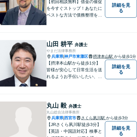
【初回相談無料】借金の催促
詳細を見
を今すぐストップ！あなたに
る
ベストな方法で債務整理をサ
ポート【知的財産の紛争にも
強い】元IT研究者である弁護
士・弁理士（コンピュータサ
イエンスの博士号も保有）と
山田 耕平
弁護士
交渉経験が豊富な弁護士
やまだ法律事務所
兵庫県
神戸市東灘区
摂津本山駅
から徒歩1分
|
【摂津本山駅から徒歩1分】
詳細を見
皆様が安心して日常生活を送
る
れるようお手伝いしたい、皆
様の頼れる存在でいたいとい
う思いで設立した法律事務所
です。お困りごとがありまし
たら、お気軽にご相談くださ
丸山 毅
弁護士
い。
丸山総合法律事務所
兵庫県
西宮市
さくら夙川駅
から徒歩3分
|
【JRさくら夙川駅徒歩3分】
詳細を見
【英語・中国語対応】検事と
る