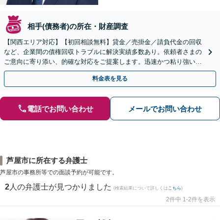
相手(債務者)の所在・財産調査
【関西エリア対応】【初回相談無料】貸金／売掛金／請負代金の回収
など、企業間の債権回収トラブルに解決実績多数あり。依頼者さまの
ご意向に寄り添い、的確な対応をご提案します。迅速かつ粘り強い交
渉で、少しでも回収できるよう尽力します【土日祝対応可】
料金表を見る
電話でお問い合わせ
メールでお問い合わせ
芦屋市に所在する弁護士
芦屋市の事務所等での面談予約が可能です。
2
人の弁護士が見つかりました
(検索結果について詳しくは
こちら
)
2件中 1-2件を表示