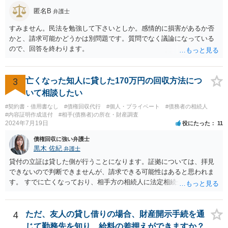
回収の見込み、私にご依頼いただいた場合の費用については、詳細を
匿名B
お伺いできればお伝えさせていただきますので、宜しければ、個別に
弁護士
ご連絡頂けますと幸いです。 宜しくお願い致します。
すみません。民法を勉強して下さいとしか。感情的に損害があるか否
かと、請求可能かどうかは別問題です。質問でなく議論になっている
ので、回答を終わります。
3
亡くなった知人に貸した170万円の回収方法につ
いて相談したい
#契約書・借用書なし
#債権回収代行
#個人・プライベート
#債務者の相続人
#内容証明作成送付
#相手(債務者)の所在・財産調査
2024年7月19日
役にたった
11
債権回収に強い弁護士
黒木 佐紀
弁護士
貸付の立証は貸した側が行うことになります。証拠については、拝見
できないので判断できませんが、請求できる可能性はあると思われま
す。 すでに亡くなっており、相手方の相続人に法定相続分に応じて請
求していくことになりますが、相続人が相続放棄すると請求すること
が難しくなります。 お早めに相続人に請求していくか、それが難しい
場合は、弁護士に相談されるのがよろしいかと思います。
4
ただ、友人の貸し借りの場合、財産開示手続を通
じて勤務先を知り、給料の差押えができますか？