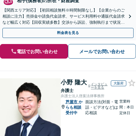
相手(債務者)の所在・財産調査
【関西エリア対応】【初回相談無料※時間制限なし】【企業からのご
相談に注力】売掛金や請負代金請求、サービス利用料や通販代金請求
など幅広く対応【回収実績多数】交渉から訴訟、強制執行まで状況に
応じて的確に対応します
料金表を見る
電話でお問い合わせ
メールでお問い合わせ
小野 隆大
大阪府
インタビュ
ーを見る
弁護士
弁護士法人啓葉法律事務所
営業時
芦屋市
か
面談方法(対面・電
らも相談
話・ビデオなど)は
間：本日
受付中
応相談
定休日