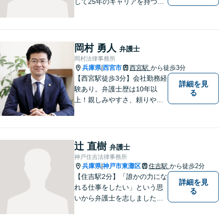
して25年のキャリアを持つ弁
護士。刑事・民事ともに対応
可能！阪神間を中心に、お困
りの方を解決へと導いてまい
ります。まずはご相談へお越
岡村 勇人
弁護士
しください【完全個室対応】
岡村法律事務所
兵庫県
西宮市
西宮駅
から徒歩3分
|
【西宮駅徒歩3分】会社勤務経
詳細を見
験あり。弁護士歴は10年以
る
上！親しみやすさ、頼りやす
さを大切にしています。お困
りごとがあれば、お気軽にご
相談ください。【初回３０分
面談無料】
辻 直樹
弁護士
神戸住吉法律事務所
兵庫県
神戸市東灘区
住吉駅
から徒歩2分
|
【住吉駅2分】「誰かの力にな
詳細を見
れる仕事をしたい」という思
る
いから弁護士を志しました。
法律面だけでなく、お気持ち