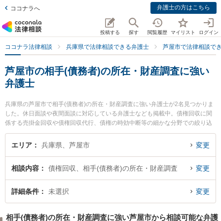
弁護士の方はこちら
ココナラへ
投稿する
探す
閲覧履歴
マイリスト
ログイン
ココナラ法律相談
兵庫県で法律相談できる弁護士
芦屋市で法律相談で
芦屋市の相手(債務者)の所在・財産調査に強い
弁護士
兵庫県の芦屋市で相手(債務者)の所在・財産調査に強い弁護士が2名見つかりま
した。休日面談や夜間面談に対応している弁護士なども掲載中。債権回収に関
係する売掛金回収や債権回収代行、債権の時効中断等の細かな分野での絞り込
み検索もでき便利です。特に芦屋本通り法律事務所の辰巳 裕規弁護士や芦屋法
律事務所の岡部 将吾弁護士のプロフィール情報や弁護士費用、強みなどが注目
エリア
兵庫県、芦屋市
変更
されています。『芦屋市で土日や夜間に発生した相手(債務者)の所在・財産調査
のトラブルを今すぐに弁護士に相談したい』『相手(債務者)の所在・財産調査の
相談内容
債権回収、相手(債務者)の所在・財産調査
変更
トラブル解決の実績豊富な近くの弁護士を検索したい』『初回相談無料で相手
(債務者)の所在・財産調査を法律相談できる芦屋市内の弁護士に相談予約した
い』などでお困りの相談者さんにおすすめです。
詳細条件
未選択
変更
相手(債務者)の所在・財産調査に強い芦屋市から相談可能な弁護