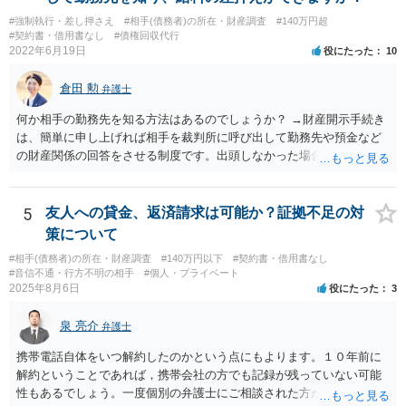
#強制執行・差し押さえ
#相手(債務者)の所在・財産調査
#140万円超
#契約書・借用書なし
#債権回収代行
2022年6月19日
役にたった
10
倉田 勲
弁護士
何か相手の勤務先を知る方法はあるのでしょうか？ →財産開示手続き
は、簡単に申し上げれば相手を裁判所に呼び出して勤務先や預金など
の財産関係の回答をさせる制度です。出頭しなかった場合や虚偽の回
答をした場合刑事罰の対象となります。したがって、財産開示手続き
で相手を呼び出して回答させることで勤務先を知ることができます。
財産開示手続きは確定判決があれば可能ですので、ご指摘のような請
5
友人への貸金、返済請求は可能か？証拠不足の対
求権がなければ利用できない制度というわけではありません。そのよ
策について
うな請求権がないと利用できないのは第三者に対する情報取得手続き
#相手(債務者)の所在・財産調査
#140万円以下
#契約書・借用書なし
というものです。
#音信不通・行方不明の相手
#個人・プライベート
2025年8月6日
役にたった
3
泉 亮介
弁護士
携帯電話自体をいつ解約したのかという点にもよります。１０年前に
解約ということであれば，携帯会社の方でも記録が残っていない可能
性もあるでしょう。一度個別の弁護士にご相談された方が良いかと思