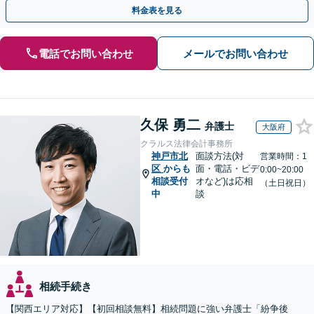
連携し最善を尽くします【完全個室】
料金表を見る
電話でお問い合わせ
メールでお問い合わせ
久保 勇二
弁護士
大阪府
クラルス法律会計事務所
神戸市北
面談方法(対
営業時間：1
区
からも
面・電話・ビデ
0:00~20:00
相談受付
オなど)は応相
（土日祝日）
中
談
相続手続き
【関西エリア対応】【初回相談無料】相続問題に強い弁護士「紛争後