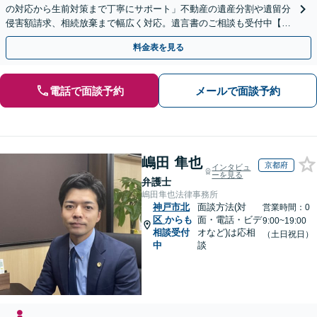
の対応から生前対策まで丁寧にサポート」不動産の遺産分割や遺留分
侵害額請求、相続放棄まで幅広く対応。遺言書のご相談も受付中【夜
間・休日面談可】【WEB面談】【完全個室】
料金表を見る
電話で面談予約
メールで面談予約
嶋田 隼也
京都府
インタビュ
ーを見る
弁護士
嶋田隼也法律事務所
神戸市北
面談方法(対
営業時間：0
区
からも
面・電話・ビデ
9:00~19:00
相談受付
オなど)は応相
（土日祝日）
中
談