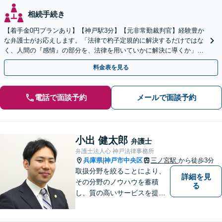
相続手続き
【着手金0円プランあり】【神戸駅3分】【元非常勤裁判官】経験豊か
な弁護士がお応えします。「法律で杓子定規的に解決するだけではな
く、人間の『感情』の部分を、法律を用いていかに解決に導くか」を
大切にしています【休日・夜間対応可】
料金表を見る
電話で面談予約
メールで面談予約
小出 健太郎
弁護士
弁護士法人心 神戸法律事務所
兵庫県
神戸市中央区
三ノ宮駅
から徒歩3分
|
取扱分野を絞ることにより、
詳細を見
その分野のノウハウを蓄積
る
し、質の高いサービスを提供
できるよう努めております。
全力でサポートさせていただ