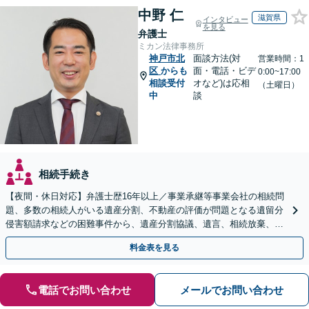
中野 仁
滋賀県
インタビュー
を見る
弁護士
ミカン法律事務所
神戸市北
面談方法(対
営業時間：1
区
からも
面・電話・ビデ
0:00~17:00
相談受付
オなど)は応相
（土曜日）
中
談
相続手続き
【夜間・休日対応】弁護士歴16年以上／事業承継等事業会社の相続問
題、多数の相続人がいる遺産分割、不動産の評価が問題となる遺留分
侵害額請求などの困難事件から、遺産分割協議、遺言、相続放棄、使
途不明金の調査まで、全般の経験豊富【JR草津駅2分】
料金表を見る
電話でお問い合わせ
メールでお問い合わせ