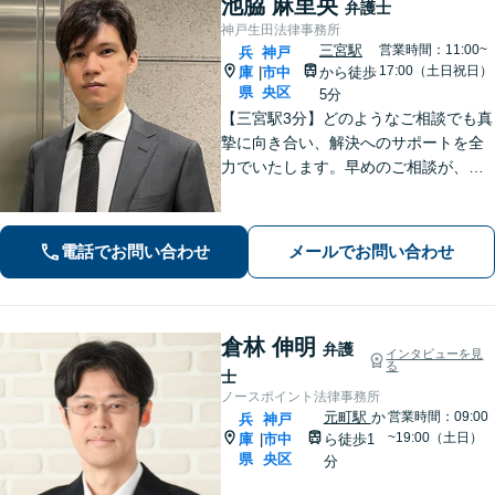
池脇 麻里央
弁護士
神戸生田法律事務所
三宮駅
営業時間：11:00~
兵
神戸
17:00（土日祝日）
庫
市中
から徒歩
|
県
央区
5分
【三宮駅3分】どのようなご相談でも真
摯に向き合い、解決へのサポートを全
力でいたします。早めのご相談が、よ
り良い解決への第一歩です。「交通事
故：着手金0円・完全成功報酬型で対応
可」【早期釈放の実績多数】【夜間や
電話でお問い合わせ
メールでお問い合わせ
休日相談も対応可能】
倉林 伸明
弁護
インタビューを見
る
士
ノースポイント法律事務所
元町駅
か
営業時間：09:00
兵
神戸
~19:00（土日）
庫
市中
ら徒歩1
|
県
央区
分