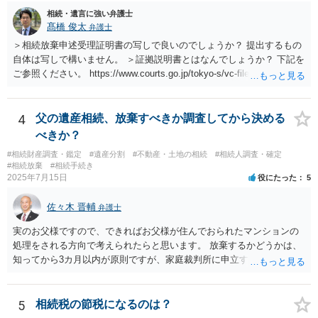
相続・遺言に強い弁護士
髙橋 俊太
弁護士
＞相続放棄申述受理証明書の写しで良いのでしょうか？ 提出するもの
自体は写しで構いません。 ＞証拠説明書とはなんでしょうか？ 下記を
ご参照ください。 https://www.courts.go.jp/tokyo-s/vc-files/tokyo-s/file/
14-1kisairei.pdf
4
父の遺産相続、放棄すべきか調査してから決める
べきか？
#相続財産調査・鑑定
#遺産分割
#不動産・土地の相続
#相続人調査・確定
#相続放棄
#相続手続き
2025年7月15日
役にたった
5
佐々木 晋輔
弁護士
実のお父様ですので、できればお父様が住んでおられたマンションの
処理をされる方向で考えられたらと思います。 放棄するかどうかは、
知ってから3カ月以内が原則ですが、家庭裁判所に申立すれば3カ月の
期間を伸長することができます。 その間に、財産の状況を調査して、
放棄するかどうか決めることができます。 銀行やサラ金が数年も放置
することはありませんので、数年後に借金が発見される可能性はほぼ
5
相続税の節税になるのは？
ありません。 なお、私が扱った相続放棄を検討していた案件で、期間