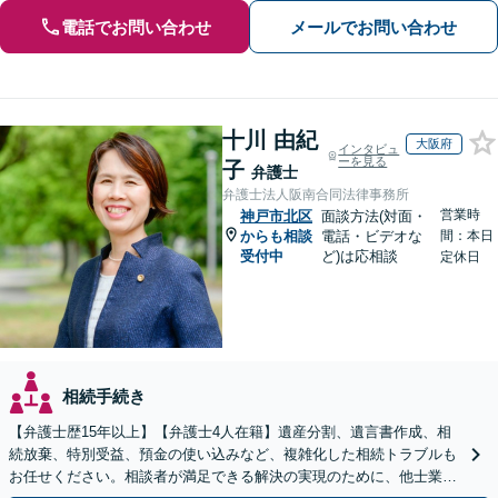
電話でお問い合わせ
メールでお問い合わせ
十川 由紀
大阪府
インタビュ
ーを見る
子
弁護士
弁護士法人阪南合同法律事務所
営業時
神戸市北区
面談方法(対面・
からも相談
電話・ビデオな
間：本日
受付中
ど)は応相談
定休日
相続手続き
【弁護士歴15年以上】【弁護士4人在籍】遺産分割、遺言書作成、相
続放棄、特別受益、預金の使い込みなど、複雑化した相続トラブルも
お任せください。相談者が満足できる解決の実現のために、他士業と