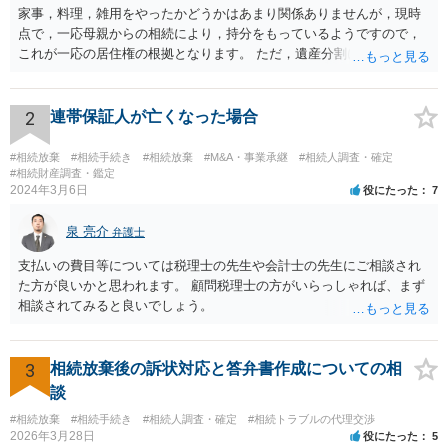
家事，料理，雑用をやったかどうかはあまり関係ありませんが，現時
点で，一応母親からの相続により，持分をもっているようですので，
これが一応の居住権の根拠となります。 ただ，遺産分割により，母の
持分を父親が取得した場合，住み続けるのは難しいかも知れません。
2
連帯保証人が亡くなった場合
#相続放棄
#相続手続き
#相続放棄
#M&A・事業承継
#相続人調査・確定
#相続財産調査・鑑定
2024年3月6日
役にたった
7
泉 亮介
弁護士
支払いの費目等については税理士の先生や会計士の先生にご相談され
た方が良いかと思われます。 顧問税理士の方がいらっしゃれば、まず
相談されてみると良いでしょう。
3
相続放棄後の訴状対応と答弁書作成についての相
談
#相続放棄
#相続手続き
#相続人調査・確定
#相続トラブルの代理交渉
2026年3月28日
役にたった
5