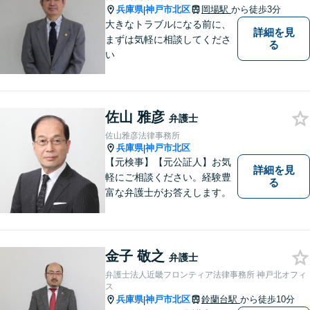
兵庫県
神戸市北区
岡場駅
から徒歩3分
|
大きなトラブルになる前に、
詳細を見
まずは気軽に相談してくださ
る
い
佐山 雅彦
弁護士
佐山雅彦法律事務所
兵庫県
神戸市北区
|
【元検事】【元公証人】お気
詳細を見
軽にご相談ください。経験豊
る
富な弁護士がお答えします。
金子 敬之
弁護士
弁護士法人近畿フロンティア法律事務所 神戸北オフィ
ス
兵庫県
神戸市北区
鈴蘭台駅
から徒歩10分
|