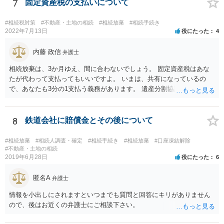
いということではなく、身分相応の、社会的儀式として当然認められ
7
固定資産税の支払いについて
る程度の金額に留まると考えた方がよいです。 もし、相続人の皆さん
に葬儀費用を支出する経済力がなく、質素な葬儀を行った費用であれ
#相続税対策
#不動産・土地の相続
#相続放棄
#相続手続き
ば相続財産から支出しても単純承認と認められない可能性が高いの
2022年7月13日
役にたった
4
で、相続放棄申述が受理される可能性も高いと思います。
内藤 政信
弁護士
相続放棄は、3か月ゆえ、間に合わないでしょう。 固定資産税はあな
たが代わって支払ってもいいですよ。 いまは、共有になっているの
で、あなたも3分の1支払う義務があります。 遺産分割協議をして、不
動産取得者を決めて、相続登記する必要があります。 登記名義人に支
払い義務があります。
8
鉄道会社に賠償金とその後について
#相続放棄
#相続人調査・確定
#相続手続き
#相続放棄
#口座凍結解除
#不動産・土地の相続
2019年6月28日
役にたった
6
匿名A
弁護士
情報を小出しにされますといつまでも質問と回答にキリがありません
ので、後はお近くの弁護士にご相談下さい。