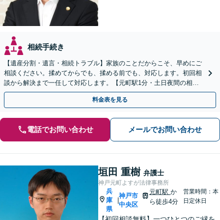
相続手続き
【遺産分割・遺言・相続トラブル】家族のことだからこそ、早めにご
相談ください。揉めてからでも、揉める前でも、対応します。初回相
談から解決まで一任して対応します。【元町駅1分・土日夜間の相談
歓迎】
料金表を見る
電話でお問い合わせ
メールでお問い合わせ
垣田 重樹
弁護士
神戸元町よすが法律事務所
兵
元町駅
か
営業時間：本
神戸市
庫
|
日定休日
ら徒歩4分
中央区
県
【初回相談無料】一つひとつのご縁を