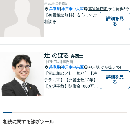
いるため、費用面でもご安心
伊元法律事務所
いただけます。【神戸駅6分】
兵庫県
神戸市中央区
高速神戸駅
から徒歩3分
|
【初回相談無料】安心してご
詳細を見
相談を
る
辻 のぼる
弁護士
神戸NT法律事務所
兵庫県
神戸市中央区
神戸駅
から徒歩4分
|
【電話相談／初回無料】【法
詳細を見
テラス可】【弁護士歴12年】
る
【交通事故】賠償金4000万円
獲得実績！相手の対応を予測
した交渉で賠償金増額を目指
す【労働・雇用】不当解雇で
解決金1000万円の獲得実績！
法人向け研修講師を務める
相続に関する診断ツール
【休日・夜間面談】神戸駅4分