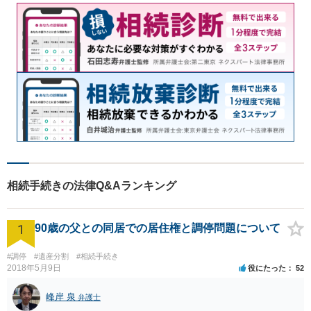
相続手続きの法律Q&Aランキング
1
90歳の父との同居での居住権と調停問題について
#調停
#遺産分割
#相続手続き
2018年5月9日
役にたった
52
峰岸 泉
弁護士