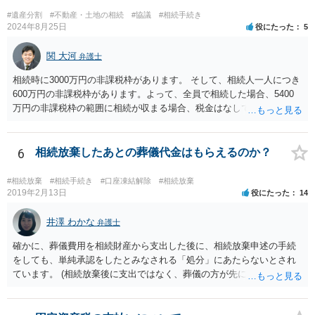
伸長して調査したところ、サラ金に対する過払金など相当な財産が見
#遺産分割
#不動産・土地の相続
#協議
#相続手続き
つかったため相続したという事例がありました。
2024年8月25日
役にたった
5
関 大河
弁護士
相続時に3000万円の非課税枠があります。 そして、相続人一人につき
600万円の非課税枠があります。よって、全員で相続した場合、5400
万円の非課税枠の範囲に相続が収まる場合、税金はなしです。 一人が
相続放棄すると、600万円の枠が一つ減ります。よって、4800万円の
範囲となります。 一般的には、全員で相続する方が税金はお得です。
また、全員で相続しても、話し合いの結果、親がすべて相続と決める
6
相続放棄したあとの葬儀代金はもらえるのか？
こともできます。この場合でも相続の非課税枠は、全員で相続した540
0万円分使えます。 父が亡くなり、母が全部相続すると、母から三人
#相続放棄
#相続手続き
#口座凍結解除
#相続放棄
で相続する際は、4800万円が非課税枠となります。 そうすると、母が
2019年2月13日
役にたった
14
亡くなってから相続すると、両親のどちらかが亡くなってから相続す
るより非課税の枠が減少します。 計画的に相続をするのがおすすめと
井澤 わかな
弁護士
いうことになります。これ以外にも気をつける点はあるかもしれませ
確かに、葬儀費用を相続財産から支出した後に、相続放棄申述の手続
んので、一度相談して想定するのがおすすめと思います。
をしても、単純承認をしたとみなされる「処分」にあたらないとされ
ています。 (相続放棄後に支出ではなく、葬儀の方が先に来るのが通常
だと思いますので、葬儀→葬儀費用を相続財産から支出→相続放棄申
述の手続ということだと思いますが) ただ、葬儀費用ならいくらでもよ