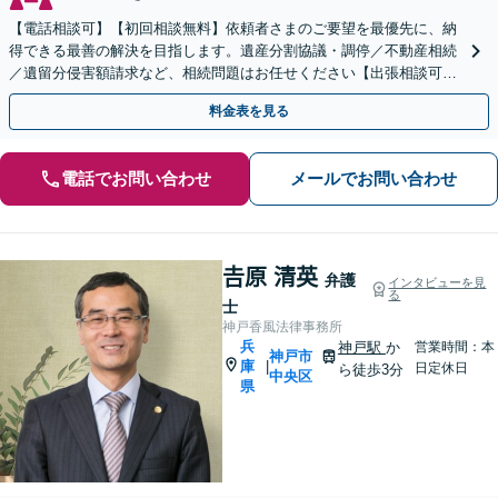
【電話相談可】【初回相談無料】依頼者さまのご要望を最優先に、納
得できる最善の解決を目指します。遺産分割協議・調停／不動産相続
／遺留分侵害額請求など、相続問題はお任せください【出張相談可】
紛争化したトラブルのご相談も対応します【神戸駅3分】
料金表を見る
電話でお問い合わせ
メールでお問い合わせ
𠮷原 清英
弁護
インタビューを見
る
士
神戸香風法律事務所
兵
神戸駅
か
営業時間：本
神戸市
庫
|
日定休日
ら徒歩3分
中央区
県