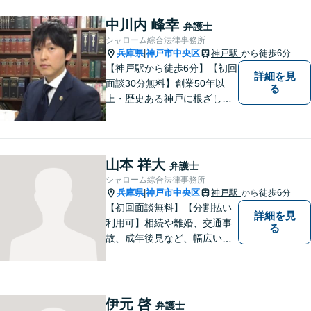
きますので、お困りの際はご
相談ください。
中川内 峰幸
弁護士
シャローム綜合法律事務所
兵庫県
神戸市中央区
神戸駅
から徒歩6分
|
【神戸駅から徒歩6分】【初回
詳細を見
面談30分無料】創業50年以
る
上・歴史ある神戸に根ざした
法律事務所【相続・遺言】遺
産分割・相続放棄・成年後見
など幅広いトラブルに対応い
たします【借金・債務整理】
山本 祥大
弁護士
ご依頼者にとって無理のな
シャローム綜合法律事務所
い、適切な返済計画を提示し
兵庫県
神戸市中央区
神戸駅
から徒歩6分
|
ます
【初回面談無料】【分割払い
詳細を見
利用可】相続や離婚、交通事
る
故、成年後見など、幅広い法
律問題に対応しており、近年
ではM&Aトラブルにも注力し
ています。 関西一円に対応
し、事前見積もりを実施して
伊元 啓
弁護士