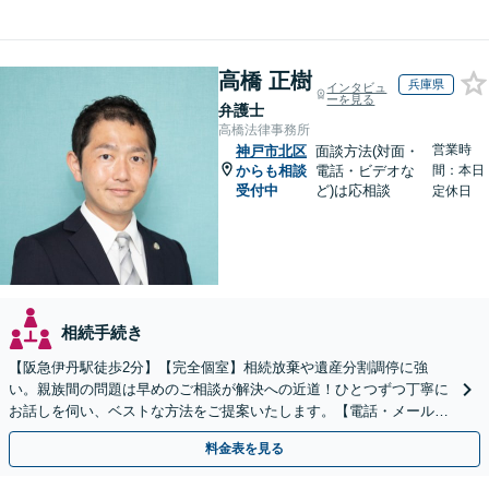
高橋 正樹
兵庫県
インタビュ
ーを見る
弁護士
高橋法律事務所
営業時
神戸市北区
面談方法(対面・
からも相談
電話・ビデオな
間：本日
受付中
ど)は応相談
定休日
相続手続き
【阪急伊丹駅徒歩2分】【完全個室】相続放棄や遺産分割調停に強
い。親族間の問題は早めのご相談が解決への近道！ひとつずつ丁寧に
お話しを伺い、ベストな方法をご提案いたします。【電話・メール相
談初回無料】【休日夜間対応可】【オンライン可能】
料金表を見る