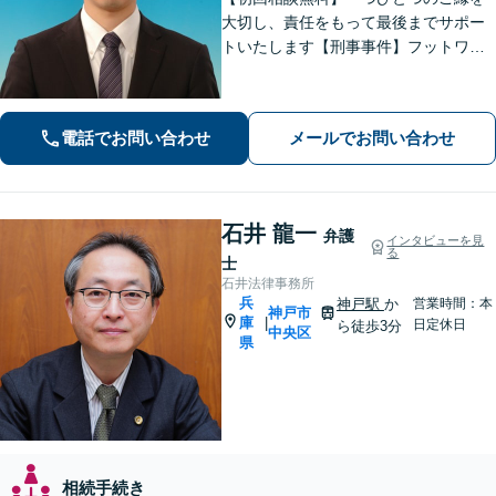
大切し、責任をもって最後までサポー
トいたします【刑事事件】フットワー
クの軽さとスピードが強み。豊富な経
験を活かして最善の解決を【離婚問
題】経済面やお子さまの将来を見据
電話でお問い合わせ
メールでお問い合わせ
え、納得できる解決策を提案【元町駅4
分】
石井 龍一
弁護
インタビューを見
る
士
石井法律事務所
兵
神戸駅
か
営業時間：本
神戸市
庫
|
日定休日
ら徒歩3分
中央区
県
相続手続き