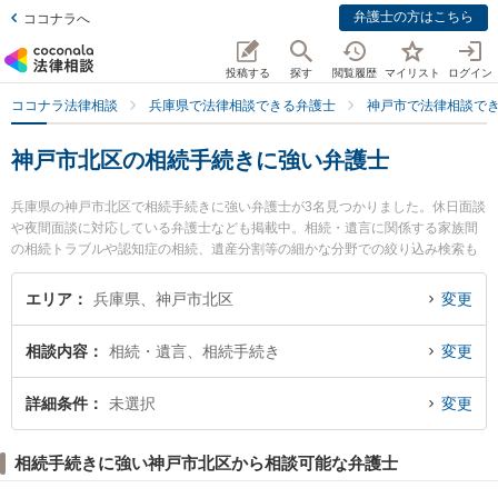
弁護士の方はこちら
ココナラへ
投稿する
探す
閲覧履歴
マイリスト
ログイン
ココナラ法律相談
兵庫県で法律相談できる弁護士
神戸市で法律相談で
神戸市北区の相続手続きに強い弁護士
兵庫県の神戸市北区で相続手続きに強い弁護士が3名見つかりました。休日面談
や夜間面談に対応している弁護士なども掲載中。相続・遺言に関係する家族間
の相続トラブルや認知症の相続、遺産分割等の細かな分野での絞り込み検索も
でき便利です。特に梶山法律事務所の梶山 雅信弁護士や佐山雅彦法律事務所の
佐山 雅彦弁護士、弁護士法人近畿フロンティア法律事務所 神戸北オフィスの金
エリア
兵庫県、神戸市北区
変更
子 敬之弁護士のプロフィール情報や弁護士費用、強みなどが注目されていま
す。『神戸市北区で土日や夜間に発生した相続手続きのトラブルを今すぐに弁
相談内容
相続・遺言、相続手続き
変更
護士に相談したい』『相続手続きのトラブル解決の実績豊富な近くの弁護士を
検索したい』『初回相談無料で相続手続きを法律相談できる神戸市北区内の弁
護士に相談予約したい』などでお困りの相談者さんにおすすめです。
詳細条件
未選択
変更
相続手続きに強い神戸市北区から相談可能な弁護士