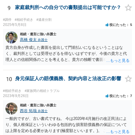
9
家庭裁判所への自分での書類提出は可能ですか？
#調停
#相続手続き
#遺産分割
2025年5月8日
役にたった
5
相続・遺言に強い弁護士
髙橋 俊太
弁護士
貴方自身が作成した書面を提出して門前払いになるということはな
く、裁判所としては受理せざるを得ないはずですが、今後の貴方と代
理人との信頼関係のことを考えると、貴方の独断で書面を提出したり
裁判所に電話したりするのはお勧めしにくいところです。 現在の弁護
士が主張書面の提出を渋っているようですが、弁護士として提出の実
益がないと考えている可能性もあると思いますので、そのあたりも含
10
身元保証人の賠償義務、契約内容と法改正の影響
めて、弁護士見解を確認等するためによく打ち合わせた方がよいと思
います。単に面倒臭いということで書面提出をしないということであ
#相続手続き
#家族間の相続トラブル
れば、当該弁護士との委任関係を修了した上で、貴方のほうで書面提
2023年9月26日
役にたった
7
出することを検討なさった方がよいでしょう。
相続・遺言に強い弁護士
西谷 拓哉
弁護士
一般的ですが、古い書式ですね。 今は2020年4月施行の改正民法によ
り、個人根保証といういわゆる包括的な損害賠償義務の保証について
は上限を定める必要があります(極度額といいます。)。 この書式にサ