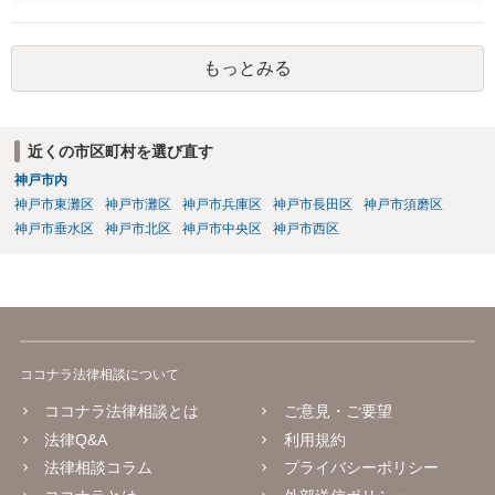
インしても、実際は連帯保証部分は民法465条の2②により無効とな
り、会社側は請求できない可能性が高そうです。
もっとみる
近くの市区町村を選び直す
神戸市内
神戸市東灘区
神戸市灘区
神戸市兵庫区
神戸市長田区
神戸市須磨区
神戸市垂水区
神戸市北区
神戸市中央区
神戸市西区
ココナラ法律相談について
ココナラ法律相談とは
ご意見・ご要望
法律Q&A
利用規約
法律相談コラム
プライバシーポリシー