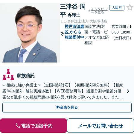
三津谷 周
大阪府
インタビュ
ーを見る
平
弁護士
ミカタ弁護士法人 大阪事務所
神戸市須磨
面談方法(対
営業時間：1
区
からも
面・電話・ビ
0:00~18:00
相談受付中
デオなど)は応
（土日祝日）
相談
家族信託
＜相続に強い弁護士＞【全国相談対応】【初回相談60分無料】【相続
案件の相談・解決実績多数】【WEB面談可能】 遺産分割や遺留分侵
害など数多くの相続問題の相談を受け解決に導いてきました。また、
過去に１００件超の遺言作成のお手伝いをしました。
料金表を見る
電話で面談予約
メールでお問い合わせ