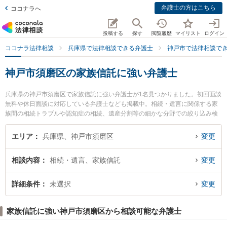
弁護士の方はこちら
ココナラへ
投稿する
探す
閲覧履歴
マイリスト
ログイン
ココナラ法律相談
兵庫県で法律相談できる弁護士
神戸市で法律相談で
神戸市須磨区の家族信託に強い弁護士
兵庫県の神戸市須磨区で家族信託に強い弁護士が1名見つかりました。初回面談
無料や休日面談に対応している弁護士なども掲載中。相続・遺言に関係する家
族間の相続トラブルや認知症の相続、遺産分割等の細かな分野での絞り込み検
索もでき便利です。特に弁護士法人ひょうご支所神戸みらい法律会計事務所の
藤井 貴之弁護士のプロフィール情報や弁護士費用、強みなどが注目されていま
エリア
兵庫県、神戸市須磨区
変更
す。『神戸市須磨区で土日や夜間に発生した家族信託のトラブルを今すぐに弁
護士に相談したい』『家族信託のトラブル解決の実績豊富な近くの弁護士を検
相談内容
相続・遺言、家族信託
変更
索したい』『初回相談無料で家族信託を法律相談できる神戸市須磨区内の弁護
士に相談予約したい』などでお困りの相談者さんにおすすめです。
詳細条件
未選択
変更
家族信託に強い神戸市須磨区から相談可能な弁護士