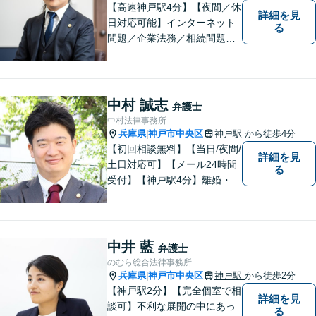
【高速神戸駅4分】【夜間／休
詳細を見
日対応可能】インターネット
る
問題／企業法務／相続問題／
不動産問題／労働問題など、
幅広く対応可能。どうぞおお
気軽にご相談ください。
中村 誠志
弁護士
中村法律事務所
兵庫県
神戸市中央区
神戸駅
から徒歩4分
|
【初回相談無料】【当日/夜間/
詳細を見
土日対応可】【メール24時間
る
受付】【神戸駅4分】離婚・男
女問題、相続・遺言、刑事事
件など、幅広く対応。相談者
さまのご意向に沿った解決を
目指します。どんなささいな
中井 藍
弁護士
事でも、お気軽にご相談くだ
のむら総合法律事務所
さい。
兵庫県
神戸市中央区
神戸駅
から徒歩2分
|
【神戸駅2分】【完全個室で相
詳細を見
談可】不利な展開の中にあっ
る