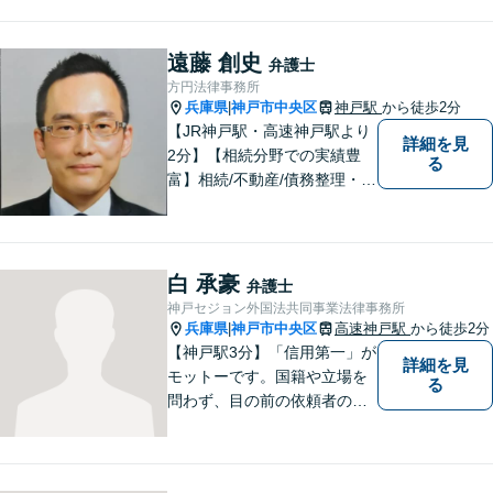
面談可】【神戸駅2分】
遠藤 創史
弁護士
方円法律事務所
兵庫県
神戸市中央区
神戸駅
から徒歩2分
|
【JR神戸駅・高速神戸駅より
詳細を見
2分】【相続分野での実績豊
る
富】相続/不動産/債務整理・破
産などの案件を中心に対応し
てまいりました。お客様のご
意見を真摯にお聞きし、適切
な説明を行うことを心がけて
白 承豪
弁護士
おります。
神戸セジョン外国法共同事業法律事務所
兵庫県
神戸市中央区
高速神戸駅
から徒歩2分
|
【神戸駅3分】「信用第一」が
詳細を見
モットーです。国籍や立場を
る
問わず、目の前の依頼者のた
めに全力を尽くしてまいりま
した。日韓渉外事件のみなら
ず、幅広い分野を取り扱って