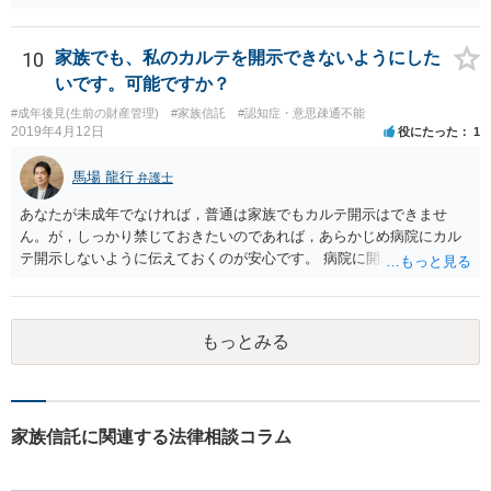
10
家族でも、私のカルテを開示できないようにした
いです。可能ですか？
#成年後見(生前の財産管理)
#家族信託
#認知症・意思疎通不能
2019年4月12日
役にたった
1
馬場 龍行
弁護士
あなたが未成年でなければ，普通は家族でもカルテ開示はできませ
ん。が，しっかり禁じておきたいのであれば，あらかじめ病院にカル
テ開示しないように伝えておくのが安心です。 病院に開示しないよう
に伝える書面を作ることはできますが，それがなくても開示はされる
可能性は低いのでコストパフォーマンスとしてはどうかなという感じ
がします。
もっとみる
家族信託に関連する法律相談コラム