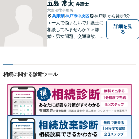
います。一人ひとりに誠意を
五島 常太
弁護士
持って尽力しますので、ぜひ
六葉法律事務所
一度ご相談ください。
兵庫県
神戸市中央区
神戸駅
から徒歩3分
|
＜一人で悩まないで弁護士に
詳細を見
相談してみませんか？＞離
る
婚・男女問題、交通事故、刑
事事件・・・お一人お一人の
納得できる解決を目指しま
す。まずは、ご相談くださ
い。
相続に関する診断ツール