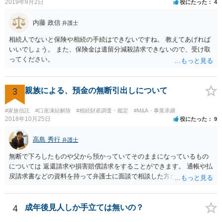
ろとなります。 返済の事実や、返済を約束するメール等です。 金額の
2019年9月2日
役にたった
4
大きさや状況を考えると、一つ一つの問題を解決し、万が一に備えて
おく方が宜しいかと思います。 緊急という訳ではないかと思います
内藤 政信
弁護士
が、事前準備が早い方が有効な手段が増える傾向にありますので、早
相続人でないと保険や相続の手続はできないですね。 教えてあげれば
目に弁護士を入れられることを御検討頂くと良いかと思います。
いいでしょう。 また、保険金は遺留分減殺請求できないので、受け取
ってください。
3
親族による、預金の無断引出しについて
#家族信託
#口座凍結解除
#相続財産調査・鑑定
#M&A・事業承継
2018年10月25日
役にたった
9
高島 秀行
弁護士
無断で下ろしたものや父から預かっていてそのままになっているもの
については 返還請求や損害賠償請求をすることができます。 通帳や払
戻請求書などの資料を持って弁護士に面談で相談した方がよいと思い
ます。
4
成年後見人しか手立ては無いの？