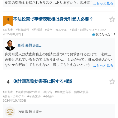
多額の課徴金を課されるリスクもありますから、現段階で通報するこ
とにも意味があるでしょう。
3
不法投棄で事情聴取後は身元引受人必要？
#加害者
#刑事裁判
#不起訴
#談合・カルテル
#前科・前歴をつけたくない
2025年8月2日
役にたった
1
西浦 嘉博
弁護士
身元引受人は捜査実務上の要請に基づいて要求されるだけで、法律上
必要とされているものではありません。 したがって、身元引受人がい
ないから釈放してもらえない、帰してもらえないということはありま
せん。 他方で、捜査機関としては、被疑者と一定の人間関係ないし血
縁関係にある人に身元を託し、身柄引受書に署名・押印をさせ、被疑
者の釈放後の社会生活に一定の監督機能が果たされ得ると考える形に
4
偽計画業務妨害罪に関する相談
なります。 もし、頼める方がいるならば身元引受をお願いし、いない
ならばその旨を捜査機関に申し出られれば良いでしょう。 上記、ご参
#加害者
#逮捕や勾留の阻止・準抗告
#業務妨害罪・信用毀損罪
考ください。
#談合・カルテル
#示談交渉
#不起訴
2024年10月30日
内藤 政信
弁護士