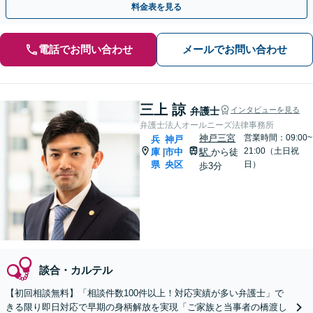
料金表を見る
電話でお問い合わせ
メールでお問い合わせ
三上 諒
弁護士
インタビューを見る
弁護士法人オールニーズ法律事務所
神戸三宮
営業時間：09:00~
兵
神戸
21:00（土日祝
庫
市中
駅
から徒
|
県
央区
日）
歩3分
談合・カルテル
【初回相談無料】「相談件数100件以上！対応実績が多い弁護士」で
きる限り即日対応で早期の身柄解放を実現「ご家族と当事者の橋渡し