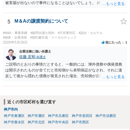
被害届が出ないので事件になることはないでしょう。 終わり
5
M＆Aの譲渡契約について
#M&A・事業承継
#顧問弁護士契約
#不祥事対応
#談合・カルテル
#倒産・企業清算
#契約書作成・リーガルチェック
2026年5月28日
役にたった
1
企業法務に強い弁護士
佐藤 宏和
弁護士
ご説明のとおりの事情だとすると、一般的には、簿外債務や偶発債務
は開示されたものが全てだと売却側から表明保証がなされ、それに違
反して後から隠れた債務が発見された場合、売却側が責任追及を受け
ることになります。仮に表明保証がないとすれば、一般的には株式譲
渡は成立しないでしょう。それでも万が一表明保証なしで株式譲渡契
約が成立したとしたら、一義的には株式譲渡を受けた買い手が責任を
取ることになりますが、譲渡後は売却側が一切責任を負わないとの確
近くの市区町村を選び直す
約がない限り、争いが起きる可能性はあります。 2番目の点について
神戸市内
は、口座は法人名義のものでしょうから、一般的には株式譲渡であれ
神戸市東灘区
神戸市灘区
神戸市兵庫区
神戸市長田区
神戸市須磨区
ば売却側に責任追及が来ることはないでしょうが、口座を不正に使用
するような相手であればそもそも取引はしない方がいいと思います。
神戸市垂水区
神戸市北区
神戸市中央区
神戸市西区