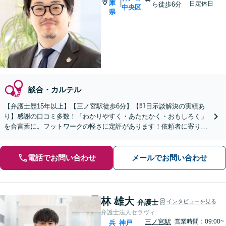
庫
|
日定休日
ら徒歩6分
中央区
県
談合・カルテル
【弁護士歴15年以上】【三ノ宮駅徒歩6分】【即日示談解決の実績あ
り】感謝の口コミ多数！「わかりやすく・あたたかく・おもしろく」
を合言葉に。フットワークの軽さに定評があります！依頼者に寄り添
い、最善の解決を目指します【初回面談20分無料】
電話でお問い合わせ
メールでお問い合わせ
林 雄大
弁護士
インタビューを見る
弁護士法人セラヴィ
三ノ宮駅
営業時間：09:00~
兵
神戸