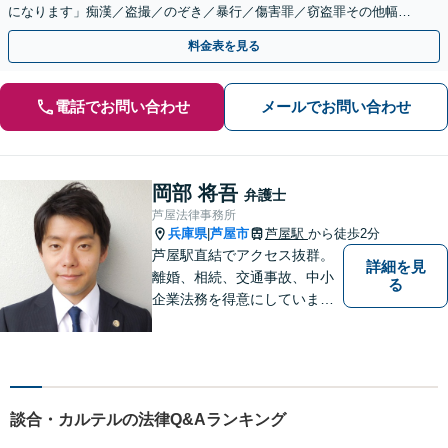
になります」痴漢／盗撮／のぞき／暴行／傷害罪／窃盗罪その他幅広
く【夜間休日対応可能】【三宮駅徒歩5分】
料金表を見る
電話でお問い合わせ
メールでお問い合わせ
岡部 将吾
弁護士
芦屋法律事務所
兵庫県
芦屋市
芦屋駅
から徒歩2分
|
芦屋駅直結でアクセス抜群。
詳細を見
離婚、相続、交通事故、中小
る
企業法務を得意にしていま
す。 解決に向けて、全力で対
応致します。 ♯ラポルテ本館
３階♯駐車場有り♯子連れ相談
可♯中小企業診断士資格有り
談合・カルテルの法律Q&Aランキング