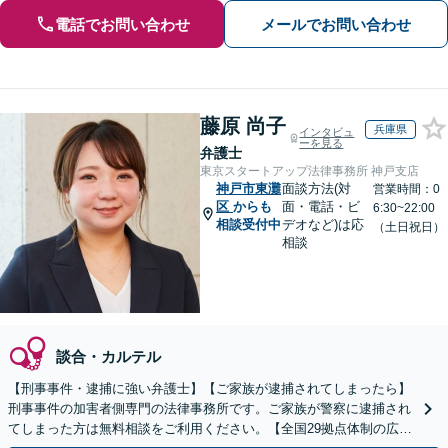
電話でお問い合わせ
メールでお問い合わせ
藤原 尚子
兵庫県
インタビュ
ーを見る
弁護士
東京スタートアップ法律事務所 神戸支店
神戸市東灘
面談方法(対
営業時間：0
区
からも
面・電話・ビ
6:30~22:00
相談受付中
デオなど)は応
（土日祝日）
相談
談合・カルテル
【刑事事件・逮捕に強い弁護士】【ご家族が逮捕されてしまったら】
刑事事件の加害者側専門の法律事務所です。ご家族が警察に逮捕され
てしまった方は無料相談をご利用ください。【全国29拠点体制の広域