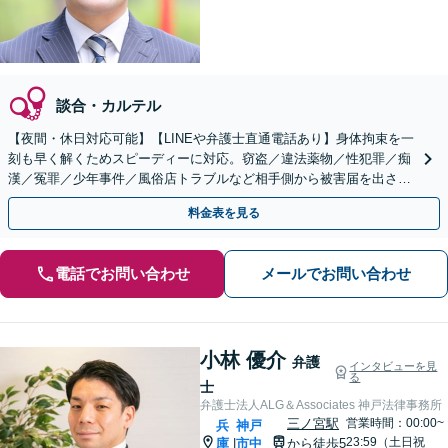
談合・カルテル
【夜間・休日対応可能】【LINEや弁護士直通電話あり】身体拘束を一
刻も早く解くためスピーディーに対応。窃盗／違法薬物／性犯罪／痴
漢／冤罪／少年事件／風俗店トラブルなど相手側から被害届を出され
る前に、できる限り示談交渉での解決を目指します。
料金表を見る
電話でお問い合わせ
メールでお問い合わせ
小林 優介
弁護
インタビューを見
る
士
弁護士法人ALG＆Associates 神戸法律事務所
三ノ宮駅
営業時間：00:00~
兵
神戸
23:59（土日祝
庫
市中
から徒歩5
|