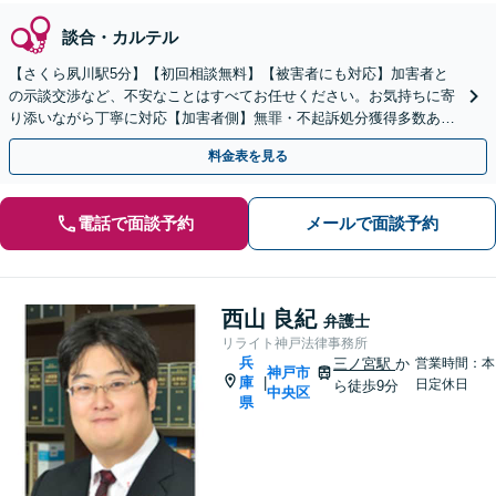
談合・カルテル
【さくら夙川駅5分】【初回相談無料】【被害者にも対応】加害者と
の示談交渉など、不安なことはすべてお任せください。お気持ちに寄
り添いながら丁寧に対応【加害者側】無罪・不起訴処分獲得多数あ
り。早期接見で速やかな解決を目指します。再犯防止にも注力
料金表を見る
電話で面談予約
メールで面談予約
西山 良紀
弁護士
リライト神戸法律事務所
兵
三ノ宮駅
か
営業時間：本
神戸市
庫
|
日定休日
ら徒歩9分
中央区
県