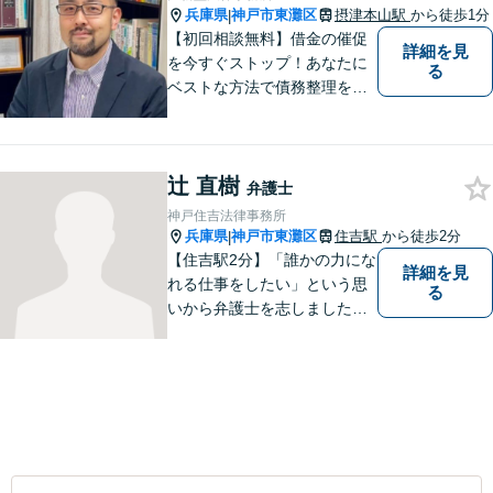
兵庫県
神戸市東灘区
摂津本山駅
から徒歩1分
|
【初回相談無料】借金の催促
詳細を見
を今すぐストップ！あなたに
る
ベストな方法で債務整理をサ
ポート【知的財産の紛争にも
強い】元IT研究者である弁護
士・弁理士（コンピュータサ
辻 直樹
イエンスの博士号も保有）と
弁護士
交渉経験が豊富な弁護士
神戸住吉法律事務所
兵庫県
神戸市東灘区
住吉駅
から徒歩2分
|
【住吉駅2分】「誰かの力にな
詳細を見
れる仕事をしたい」という思
る
いから弁護士を志しました。
法律面だけでなく、お気持ち
の面でも少しでも前向きにな
れるよう心がけています。 ど
うぞ一人で抱え込まず、お気
軽にご相談ください。