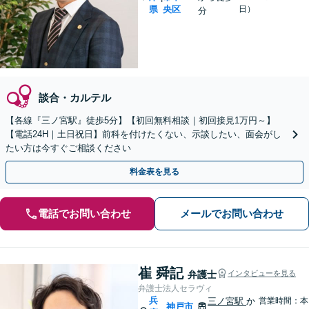
県
央区
日）
分
談合・カルテル
【各線『三ノ宮駅』徒歩5分】【初回無料相談｜初回接見1万円～】
【電話24H｜土日祝日】前科を付けたくない、示談したい、面会がし
たい方は今すぐご相談ください
料金表を見る
電話でお問い合わせ
メールでお問い合わせ
崔 舜記
弁護士
インタビューを見る
弁護士法人セラヴィ
兵
三ノ宮駅
か
営業時間：本
神戸市