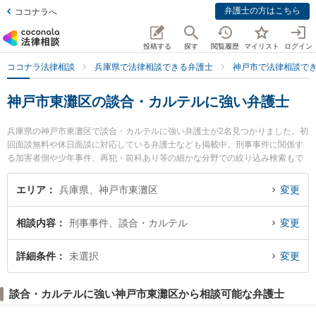
弁護士の方はこちら
ココナラへ
投稿する
探す
閲覧履歴
マイリスト
ログイン
ココナラ法律相談
兵庫県で法律相談できる弁護士
神戸市で法律相談で
神戸市東灘区の談合・カルテルに強い弁護士
兵庫県の神戸市東灘区で談合・カルテルに強い弁護士が2名見つかりました。初
回面談無料や休日面談に対応している弁護士なども掲載中。刑事事件に関係す
る加害者側や少年事件、再犯・前科あり等の細かな分野での絞り込み検索もで
き便利です。特に力新堂法律事務所の伊藤 英明弁護士や神戸住吉法律事務所の
辻 直樹弁護士のプロフィール情報や弁護士費用、強みなどが注目されていま
エリア
兵庫県、神戸市東灘区
変更
す。『神戸市東灘区で土日や夜間に発生した談合・カルテルのトラブルを今す
ぐに弁護士に相談したい』『談合・カルテルのトラブル解決の実績豊富な近く
相談内容
刑事事件、談合・カルテル
変更
の弁護士を検索したい』『初回相談無料で談合・カルテルを法律相談できる神
戸市東灘区内の弁護士に相談予約したい』などでお困りの相談者さんにおすす
めです。
詳細条件
未選択
変更
談合・カルテルに強い神戸市東灘区から相談可能な弁護士