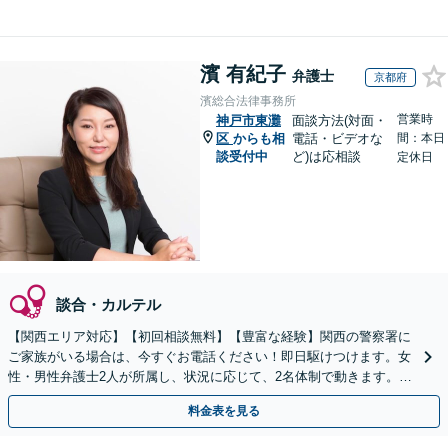
濱 有紀子
弁護士
京都府
濱総合法律事務所
営業時
神戸市東灘
面談方法(対面・
区
からも相
電話・ビデオな
間：本日
談受付中
ど)は応相談
定休日
談合・カルテル
【関西エリア対応】【初回相談無料】【豊富な経験】関西の警察署に
ご家族がいる場合は、今すぐお電話ください！即日駆けつけます。女
性・男性弁護士2人が所属し、状況に応じて、2名体制で動きます。性
犯罪・少年事件など【完全個室】【休日・夜間は要相談】
料金表を見る