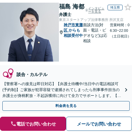
福島 海都
埼玉県
インタビュ
ーを見る
弁護士
東京スタートアップ法律事務所 所沢支店
神戸市東灘
面談方法(対
営業時間：0
区
からも
面・電話・ビ
6:30~22:00
相談受付中
デオなど)は応
（土日祝日）
相談
談合・カルテル
【警察署への接見は即日対応】【弁護士待機中/当日中の電話相談可
(予約制)】ご家族が犯罪容疑で逮捕されてしまったら刑事事件担当の
弁護士が身柄釈放・不起訴獲得に向けて全力でサポートします。【毎
月100名以上の相談実績】【全国対応】
料金表を見る
電話でお問い合わせ
メールでお問い合わせ