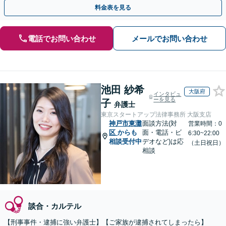
対応】【弁護士待機中/当日中の電話相談可(予約制)】
料金表を見る
電話でお問い合わせ
メールでお問い合わせ
池田 紗希
大阪府
インタビュ
ーを見る
子
弁護士
東京スタートアップ法律事務所 大阪支店
神戸市東灘
面談方法(対
営業時間：0
区
からも
面・電話・ビ
6:30~22:00
相談受付中
デオなど)は応
（土日祝日）
相談
談合・カルテル
【刑事事件・逮捕に強い弁護士】【ご家族が逮捕されてしまったら】