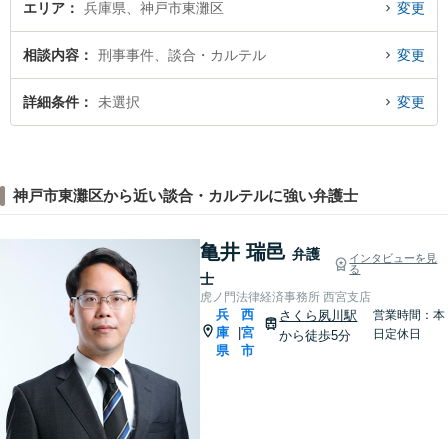
エリア
兵庫県、神戸市東灘区
変更
相談内容
刑事事件、談合・カルテル
変更
詳細条件
未選択
変更
神戸市東灘区から近い談合・カルテルに強い弁護士
亀井 瑞邑
弁護
インタビューを見
る
士
虎ノ門法律経済事務所 西宮支店
兵
西
さくら夙川駅
営業時間：本
庫
宮
|
日定休日
から徒歩5分
県
市