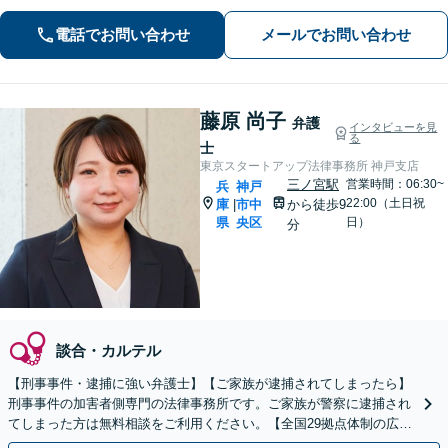
ために」をモットーに、高い専門性を
もって最善の解決を実現します。お気
電話でお問い合わせ
メールでお問い合わせ
軽にご相談ください。
藤原 尚子
弁護
インタビューを見
る
士
東京スタートアップ法律事務所 神戸支店
三ノ宮駅
営業時間：06:30~
兵
神戸
22:00（土日祝
庫
市中
から徒歩9
|
県
央区
日）
分
談合・カルテル
【刑事事件・逮捕に強い弁護士】【ご家族が逮捕されてしまったら】
刑事事件の加害者側専門の法律事務所です。ご家族が警察に逮捕され
てしまった方は無料相談をご利用ください。【全国29拠点体制の広域
対応】【弁護士待機中/当日中の電話相談可(予約制)】