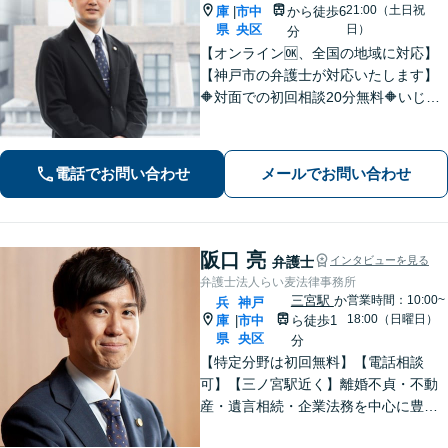
21:00（土日祝
庫
市中
から徒歩6
|
県
央区
日）
分
【オンライン🆗、全国の地域に対応】
【神戸市の弁護士が対応いたします】
🔶対面での初回相談20分無料🔶いじめ
問題や学校問題に精通。法的な解決だ
けでなく、依頼者が再び前を向けるよ
うな支援を心がけています。【三ノ宮
電話でお問い合わせ
メールでお問い合わせ
駅6分】
阪口 亮
弁護士
インタビューを見る
弁護士法人らい麦法律事務所
三宮駅
か
営業時間：10:00~
兵
神戸
18:00（日曜日）
庫
市中
ら徒歩1
|
県
央区
分
【特定分野は初回無料】【電話相談
可】【三ノ宮駅近く】離婚不貞・不動
産・遺言相続・企業法務を中心に豊富
な解決実績あり。「すべては依頼者の