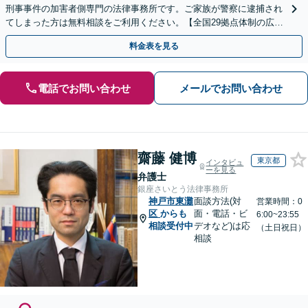
刑事事件の加害者側専門の法律事務所です。ご家族が警察に逮捕され
てしまった方は無料相談をご利用ください。【全国29拠点体制の広域
対応】【弁護士待機中/当日中の電話相談可(予約制)】
料金表を見る
電話でお問い合わせ
メールでお問い合わせ
齋藤 健博
東京都
インタビュ
ーを見る
弁護士
銀座さいとう法律事務所
神戸市東灘
面談方法(対
営業時間：0
区
からも
面・電話・ビ
6:00~23:55
相談受付中
デオなど)は応
（土日祝日）
相談