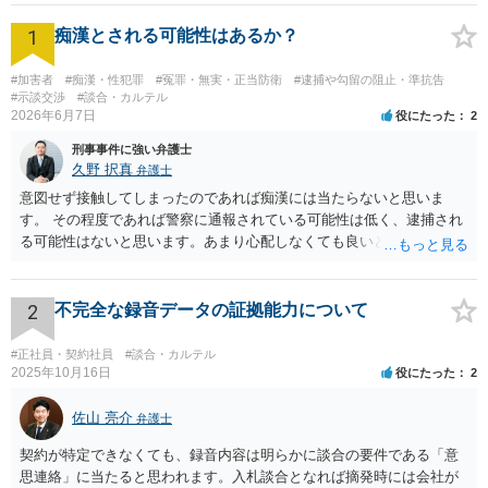
1
痴漢とされる可能性はあるか？
#加害者
#痴漢・性犯罪
#冤罪・無実・正当防衛
#逮捕や勾留の阻止・準抗告
#示談交渉
#談合・カルテル
2026年6月7日
役にたった
2
刑事事件に強い弁護士
久野 択真
弁護士
意図せず接触してしまったのであれば痴漢には当たらないと思いま
す。 その程度であれば警察に通報されている可能性は低く、逮捕され
る可能性はないと思います。あまり心配しなくても良いと思います。
以上ご参考までに。
2
不完全な録音データの証拠能力について
#正社員・契約社員
#談合・カルテル
2025年10月16日
役にたった
2
佐山 亮介
弁護士
契約が特定できなくても、録音内容は明らかに談合の要件である「意
思連絡」に当たると思われます。入札談合となれば摘発時には会社が