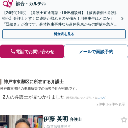
談合・カルテル
【24時間対応】【弁護士直通電話・LINE相談可】【被害者側の弁護に
特化】弁護士とすぐに連絡が取れるのが強み！刑事事件はとにかく
「迅速さ」が命です。身体拘束事件なら身体拘束からの解放を急ぎま
す。示談交渉はお任せください。
料金表を見る
電話でお問い合わせ
メールで面談予約
神戸市東灘区に所在する弁護士
神戸市東灘区の事務所等での面談予約が可能です。
2
人の弁護士が見つかりました
(検索結果について詳しくは
こちら
)
2件中 1-2件を表示
伊藤 英明
弁護士
力新堂法律事務所