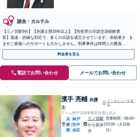
談合・カルテル
【三ノ宮駅9分】【弁護士歴16年以上】【性犯罪の示談交渉経験豊
富】迅速・的確な対応で、多くの示談を成立させています。依頼者さ
まやご家族へのサポートも欠かしません。刑事事件は時間との勝負で
す。お早めにご相談ください。【初回相談無料】
料金表を見る
電話でお問い合わせ
メールでお問い合わせ
濱手 亮輔
弁護
インタビューを見
る
士
アトム神戸法律事務所弁護士法人
三ノ宮駅
営業時間：09:00~
兵
神戸
20:00（土日祝
庫
市中
から徒歩7
|
県
央区
日）
分