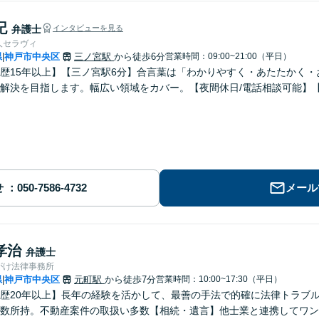
記
弁護士
インタビューを見る
人セラヴィ
県
神戸市中央区
三ノ宮駅
から徒歩6分
営業時間：09:00~21:00（平日）
|
歴15年以上】【三ノ宮駅6分】合言葉は「わかりやすく・あたたかく
解決を目指します。幅広い領域をカバー。【夜間休日/電話相談可能】【
せ
メール
孝治
弁護士
がけ法律事務所
県
神戸市中央区
元町駅
から徒歩7分
営業時間：10:00~17:30（平日）
|
歴20年以上】長年の経験を活かして、最善の手法で的確に法律トラブ
数所持。不動産案件の取扱い多数【相続・遺言】他士業と連携してワン