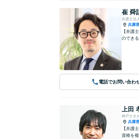
崔 舜
弁護士法
兵庫
【弁護士
のできる
電話でお問い合わ
上田 
神戸さき
兵庫
【弁護士
資格を複