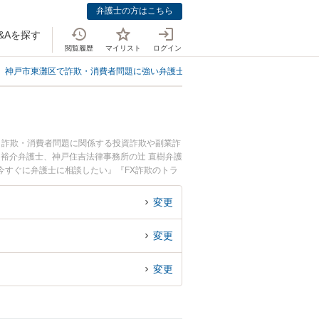
弁護士の方はこちら
&Aを探す
閲覧履歴
マイリスト
ログイン
神戸市東灘区で詐欺・消費者問題に強い弁護士
神戸市東灘区でFX詐欺に強い
。詐欺・消費者問題に関係する投資詐欺や副業詐
 裕介弁護士、神戸住吉法律事務所の辻 直樹弁護
今すぐに弁護士に相談したい』『FX詐欺のトラ
したい』などでお困りの相談者さんにおすすめ
変更
変更
変更