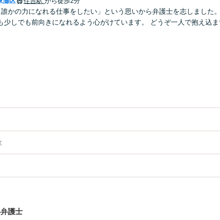
東灘区
住吉駅
から徒歩2分
「誰かの力になれる仕事をしたい」という思いから弁護士を志しました
も少しでも前向きになれるよう心がけています。 どうぞ一人で抱え込ま
欺
い弁護士