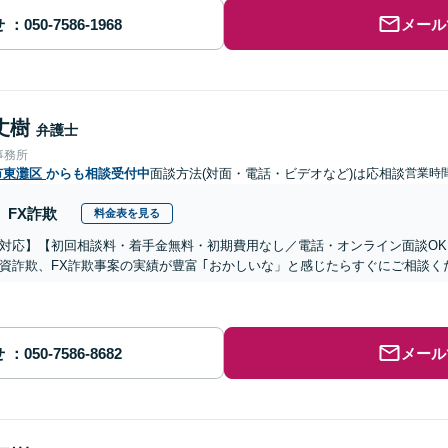
せ
メール
丈樹
弁護士
事務所
市東灘区
からも相談受付中
面談方法(対面・電話・ビデオなど)は応相談
営業時間
FX詐欺
料金表を見る
対応】【初回相談料・着手金無料・初期費用なし／電話・オンライン面談OK、
資詐欺、FX詐欺事案の実績が豊富 ｢おかしいな」と感じたらすぐにご相談く
せ
メール