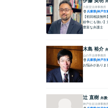
伊藤 英明
力新堂法律事務所
兵庫県
神戸市
|
【初回相談無料
紛争にも強い】
豊富な弁護士
木島 裕介
山の手法律事務所
兵庫県
神戸市
|
お悩みがありま
辻 直樹
弁護
神戸住吉法律事務