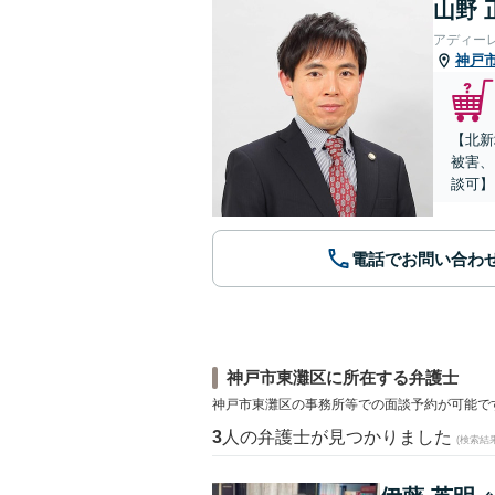
山野 
アディー
神戸
【北新
被害、
談可】
電話でお問い合わ
神戸市東灘区に所在する弁護士
神戸市東灘区の事務所等での面談予約が可能で
3
人の弁護士が見つかりました
(検索結