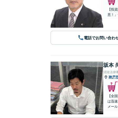
【投資
意！」
電話でお問い合わ
坂本 
清陵法律
神戸
【全国
は迅速
メール