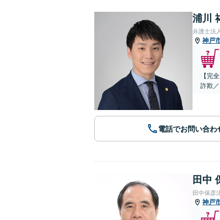
浦川 
弁護士法
神戸
【完全
詐欺／
電話でお問い合わ
田中 
田中保彦
神戸