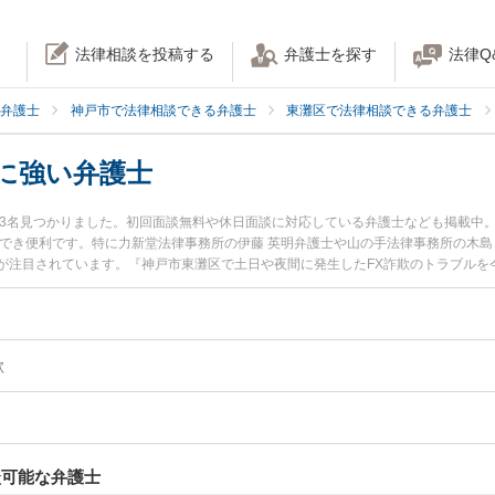
法律相談を投稿する
弁護士を探す
法律Q
弁護士
神戸市で法律相談できる弁護士
東灘区で法律相談できる弁護士
に強い弁護士
が3名見つかりました。初回面談無料や休日面談に対応している弁護士なども掲載中
でき便利です。特に力新堂法律事務所の伊藤 英明弁護士や山の手法律事務所の木島
が注目されています。『神戸市東灘区で土日や夜間に発生したFX詐欺のトラブルを
い』『初回相談無料でFX詐欺を法律相談できる神戸市東灘区内の弁護士に相談予約
欺
談可能な弁護士