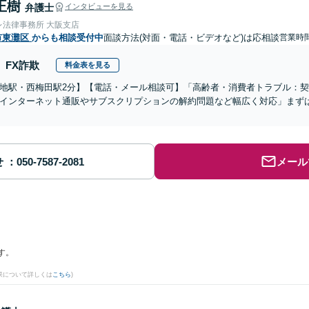
正樹
弁護士
インタビューを見る
レ法律事務所 大阪支店
市東灘区
からも相談受付中
面談方法(対面・電話・ビデオなど)は応相談
営業時間
FX詐欺
料金表を見る
地駅・西梅田駅2分】【電話・メール相談可】「高齢者・消費者トラブル：
インターネット通販やサブスクリプションの解約問題など幅広く対応」まず
せ
メール
す。
果について詳しくは
こちら
)