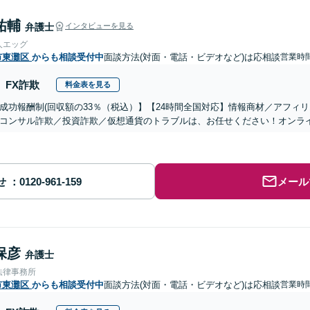
祐輔
弁護士
インタビューを見る
人エッグ
市東灘区
からも相談受付中
面談方法(対面・電話・ビデオなど)は応相談
営業時間
FX詐欺
料金表を見る
成功報酬制(回収額の33％（税込）】【24時間全国対応】情報商材／アフィ
コンサル詐欺／投資詐欺／仮想通貨のトラブルは、お任せください！オンラ
せ
メール
保彦
弁護士
法律事務所
市東灘区
からも相談受付中
面談方法(対面・電話・ビデオなど)は応相談
営業時間