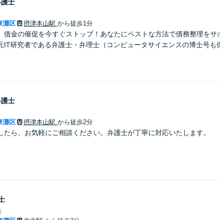
弁護士
東灘区
摂津本山駅
から徒歩1分
】借金の催促を今すぐストップ！あなたにベストな方法で債務整理をサ
元IT研究者である弁護士・弁理士（コンピュータサイエンスの博士号も
弁護士
東灘区
摂津本山駅
から徒歩2分
したら、お気軽にご相談ください。弁護士が丁寧に対応いたします。
士
所