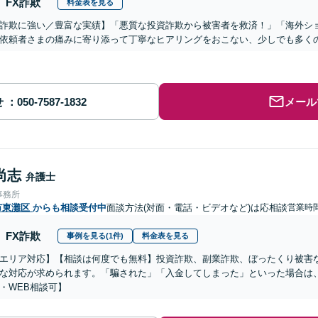
FX詐欺
料金表を見る
詐欺に強い／豊富な実績】「悪質な投資詐欺から被害者を救済！」「海外シ
依頼者さまの痛みに寄り添って丁寧なヒアリングをおこない、少しでも多く
せ
メール
尚志
弁護士
事務所
市東灘区
からも相談受付中
面談方法(対面・電話・ビデオなど)は応相談
営業時間
FX詐欺
事例を見る(1件)
料金表を見る
エリア対応】【相談は何度でも無料】投資詐欺、副業詐欺、ぼったくり被害
な対応が求められます。「騙された」「入金してしまった」といった場合は
・WEB相談可】