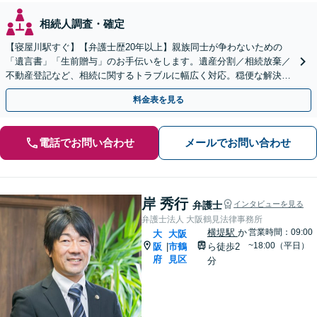
相続人調査・確定
【寝屋川駅すぐ】【弁護士歴20年以上】親族同士が争わないための
「遺言書」「生前贈与」のお手伝いをします。遺産分割／相続放棄／
不動産登記など、相続に関するトラブルに幅広く対応。穏便な解決を
心がけます。【初回相談無料】【夜間・休日の相談可能】
料金表を見る
電話でお問い合わせ
メールでお問い合わせ
岸 秀行
弁護士
インタビューを見る
弁護士法人 大阪鶴見法律事務所
横堤駅
か
営業時間：09:00
大
大阪
~18:00（平日）
阪
市鶴
ら徒歩2
|
府
見区
分