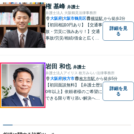
頼者様が不安を抱かないよう
権 基峰
弁護士
に、わかりやすく的確なアド
弁護士法人 大阪鶴見法律事務所
バイスを心がけております。
大阪府
大阪市鶴見区
横堤駅
から徒歩2分
|
【初回相談0円あり】【交通事
詳細を見
故・労災に強みあり！】交通
る
事故/労災/相続/借金と広く法
律問題に対応。【横堤駅2分】
法律トラブルに巻き込まれた/
巻き込まれそうな方はお早め
にご相談ください。【労災事
岩田 和也
弁護士
故：9年前の事故でも数千万円
弁護士法人アイリス 枚方みらい法律事務所
の賠償を獲得】
大阪府
枚方市
枚方市駅
から徒歩5分
|
【初回面談無料】【弁護士歴1
詳細を見
0年以上】依頼者様のご希望に
る
できる限り寄り添い解決へと
導きます 【離婚問題】同事務
所の女性弁護士と連携して慰
謝料や財産分与などに対応。
夫婦カウンセラーの資格保有
【相続問題】セミナー講師や