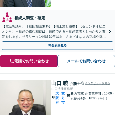
相続人調査・確定
【電話相談可】【初回相談無料】【他士業と連携】【セカンドオピニ
オン可】不動産の絡む相続は、信頼できる不動産業者としっかりと査
定をします。サラリーマン経験10年以上、さまざまな人の立場や気持
ちが分かります。遺産分割や相続放棄もお任せください。
料金表を見る
電話でお問い合わせ
メールでお問い合わせ
山口 暁
弁護士
インタビューを見る
山口法律事務所
大
枚
枚方市駅
か
営業時間：10:00~
阪
方
|
18:00（平日）
ら徒歩6分
府
市