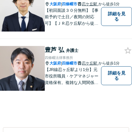
大阪府
四條畷市
忍ケ丘駅
から徒歩1分
|
【初回面談３０分無料】【事
詳細を見
前予約で土日／夜間の対応
る
可】【ＪＲ忍ケ丘駅から徒歩
１分】【男女問題の実績多
数】【医療系資格を有する弁
護士】一人ひとりの依頼者様
豊芦 弘
の状況に合わせて最適な解決
弁護士
策をご提案し、不安やお悩み
四條畷法律事務所
を少しでも軽減できるよう尽
大阪府
四條畷市
忍ケ丘駅
から徒歩1分
|
力いたします。
【JR線忍ヶ丘駅より1分】元
詳細を見
市役所職員・ケアマネジャー
る
資格保有。複雑な人間関係が
絡む相続・遺言・高齢者トラ
ブルの根本的解決に尽力しま
す。