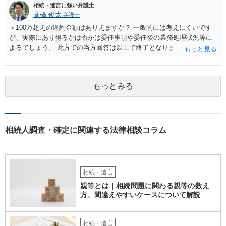
相続・遺言に強い弁護士
問4 相続トラブルの代理交渉は可能でしょうか。 →一般論としては可
髙橋 俊太
弁護士
能ですが、お伺いする内容ですとお祖父様が亡くなられた後に動くこ
とになるでしょう。
＞100万超えの違約金額はありえますか？ 一般的には考えにくいです
が、実際にあり得るかは否かは委任事項や委任後の業務処理状況等に
よるでしょう。 此方での当方回答は以上で終了となりますが、参考に
なりましたら幸いです。
もっとみる
相続人調査・確定に関連する法律相談コラム
相続・遺言
親等とは｜相続問題に関わる親等の数え
方、間違えやすいケースについて解説
相続・遺言