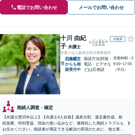
電話でお問い合わせ
メールでお問い合わせ
十川 由紀
大阪府
インタビュ
ーを見る
子
弁護士
弁護士法人阪南合同法律事務所
営業時間：0
四條畷市
面談方法(対面・
からも相
電話・ビデオな
9:00~17:00
談受付中
ど)は応相談
（平日）
相続人調査・確定
【弁護士歴15年以上】【弁護士4人在籍】遺産分割、遺言書作成、相
続放棄、特別受益、預金の使い込みなど、複雑化した相続トラブルも
お任せください。相談者が満足できる解決の実現のために、他士業と