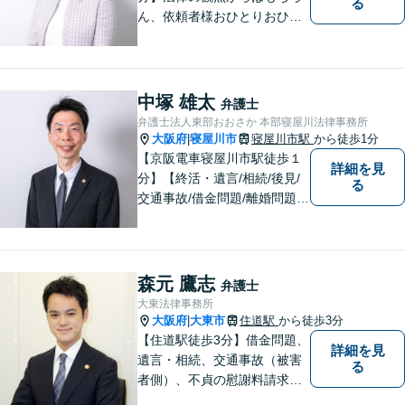
る
ん、依頼者様おひとりおひと
りのお気持ちやご事情に寄り
添った対応を心がけます。お
気軽にご相談いただければ、
全力でサポートいたします。
中塚 雄太
弁護士
弁護士法人東部おおさか 本部寝屋川法律事務所
大阪府
寝屋川市
寝屋川市駅
から徒歩1分
|
【京阪電車寝屋川市駅徒歩１
詳細を見
分】【終活・遺言/相続/後見/
る
交通事故/借金問題/離婚問題等
のご相談多数】【ご来所が難
しい場合は出張可能】ご依頼
者や関係者とのコミュニケー
ションを大切にして、さまざ
森元 鷹志
弁護士
まな問題の解決に向けてサポ
大東法律事務所
ートさせていただきます。
大阪府
大東市
住道駅
から徒歩3分
|
【住道駅徒歩3分】借金問題、
詳細を見
遺言・相続、交通事故（被害
る
者側）、不貞の慰謝料請求は
初回相談が無料。初めての方