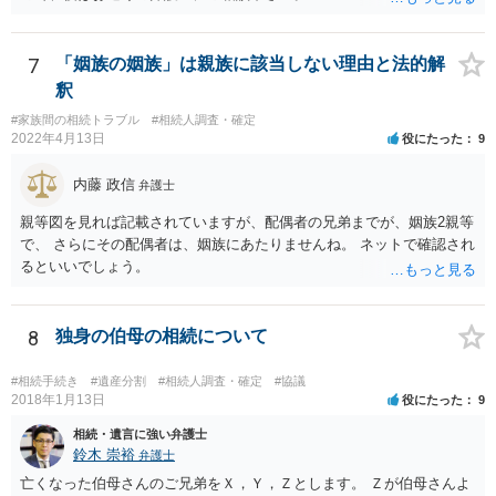
れません。
7
「姻族の姻族」は親族に該当しない理由と法的解
釈
#家族間の相続トラブル
#相続人調査・確定
2022年4月13日
役にたった
9
内藤 政信
弁護士
親等図を見れば記載されていますが、配偶者の兄弟までが、姻族2親等
で、 さらにその配偶者は、姻族にあたりませんね。 ネットで確認され
るといいでしょう。
8
独身の伯母の相続について
#相続手続き
#遺産分割
#相続人調査・確定
#協議
2018年1月13日
役にたった
9
相続・遺言に強い弁護士
鈴木 崇裕
弁護士
亡くなった伯母さんのご兄弟をＸ，Ｙ，Ｚとします。 Ｚが伯母さんよ