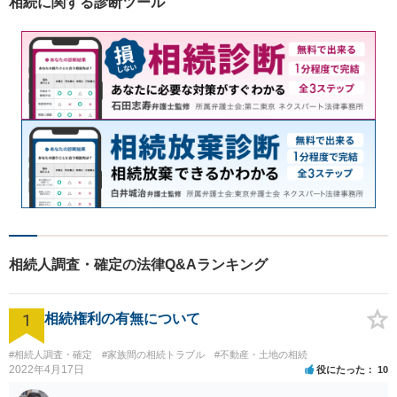
相続に関する診断ツール
書籍執筆の経験あり【枚方市
駅5分】
相続人調査・確定の法律Q&Aランキング
1
相続権利の有無について
#相続人調査・確定
#家族間の相続トラブル
#不動産・土地の相続
2022年4月17日
役にたった
10