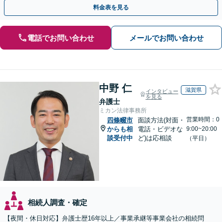
連携し最善を尽くします【完全個室】
料金表を見る
電話でお問い合わせ
メールでお問い合わせ
中野 仁
滋賀県
インタビュー
を見る
弁護士
ミカン法律事務所
営業時間：0
四條畷市
面談方法(対面・
からも相
電話・ビデオな
9:00~20:00
談受付中
ど)は応相談
（平日）
相続人調査・確定
【夜間・休日対応】弁護士歴16年以上／事業承継等事業会社の相続問