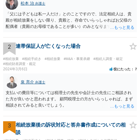
松本 治
弁護士
「父には子どもは私一人だけ」とのことですので、法定相続人は、貴
殿が相続放棄をしない限り、貴殿と、存命でいらっしゃればお父様の
配偶者（貴殿のお母様であることが多い）のみとなります。遺言がな
い限り、「次男」（お父様の弟）らの相続権は発生しません。
2
連帯保証人が亡くなった場合
#相続放棄
#相続手続き
#相続放棄
#M&A・事業承継
#相続人調査・確定
#相続財産調査・鑑定
2024年3月6日
役にたった
7
泉 亮介
弁護士
支払いの費目等については税理士の先生や会計士の先生にご相談され
た方が良いかと思われます。 顧問税理士の方がいらっしゃれば、まず
相談されてみると良いでしょう。
3
相続放棄後の訴状対応と答弁書作成についての相
談