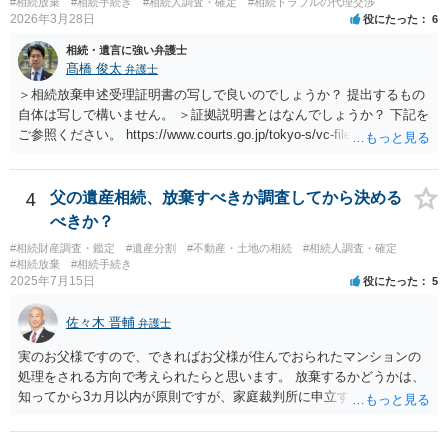
#相続放棄
#相続手続き
#相続人調査・確定
#相続トラブルの代理交渉
2026年3月28日
役にたった
6
相続・遺言に強い弁護士
髙橋 俊太
弁護士
＞相続放棄申述受理証明書の写しで良いのでしょうか？ 提出するもの
自体は写しで構いません。 ＞証拠説明書とはなんでしょうか？ 下記を
ご参照ください。 https://www.courts.go.jp/tokyo-s/vc-files/tokyo-s/file/
14-1kisairei.pdf
4
父の遺産相続、放棄すべきか調査してから決める
べきか？
#相続財産調査・鑑定
#遺産分割
#不動産・土地の相続
#相続人調査・確定
#相続放棄
#相続手続き
2025年7月15日
役にたった
5
佐々木 晋輔
弁護士
実のお父様ですので、できればお父様が住んでおられたマンションの
処理をされる方向で考えられたらと思います。 放棄するかどうかは、
知ってから3カ月以内が原則ですが、家庭裁判所に申立すれば3カ月の
期間を伸長することができます。 その間に、財産の状況を調査して、
放棄するかどうか決めることができます。 銀行やサラ金が数年も放置