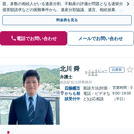
題、多数の相続人がいる遺産分割、不動産の評価が問題となる遺留分
侵害額請求などの困難事件から、遺産分割協議、遺言、相続放棄、使
途不明金の調査まで、全般の経験豊富【JR草津駅2分】
料金表を見る
電話でお問い合わせ
メールでお問い合わせ
北川 舜
兵庫県
インタビュー
を見る
弁護士
姫路駅前法律事務所
営業時間：0
四條畷市
面談方法(対面・
からも相
電話・ビデオな
9:00~19:00
談受付中
ど)は応相談
（平日）