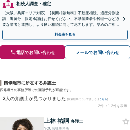
相続人調査・確定
【大阪／兵庫エリア対応】【初回相談無料】不動産相続、遺産分割協
議、遺留分、限定承認はお任せください。不動産業者や税理士など必
要な業者と連携し、より良い相続に向けて尽力します。早めのご相談
が複雑化を防ぐカギとなります【休日相談可】
料金表を見る
電話でお問い合わせ
メールでお問い合わせ
四條畷市に所在する弁護士
四條畷市の事務所等での面談予約が可能です。
2
人の弁護士が見つかりました
(検索結果について詳しくは
こちら
)
2件中 1-2件を表示
上林 祐詞
弁護士
YOU法律事務所