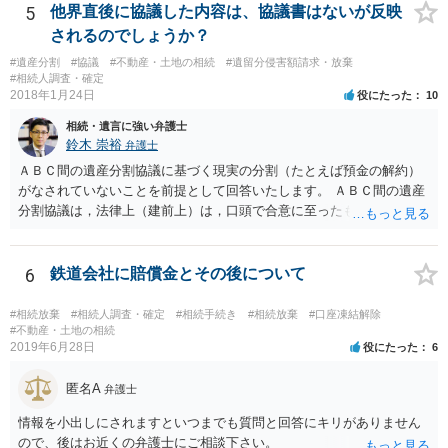
することはありませんので、数年後に借金が発見される可能性はほぼ
5
他界直後に協議した内容は、協議書はないが反映
ありません。 なお、私が扱った相続放棄を検討していた案件で、期間
されるのでしょうか？
伸長して調査したところ、サラ金に対する過払金など相当な財産が見
#遺産分割
#協議
#不動産・土地の相続
#遺留分侵害額請求・放棄
つかったため相続したという事例がありました。
#相続人調査・確定
2018年1月24日
役にたった
10
相続・遺言に強い弁護士
鈴木 崇裕
弁護士
ＡＢＣ間の遺産分割協議に基づく現実の分割（たとえば預金の解約）
がなされていないことを前提として回答いたします。 ＡＢＣ間の遺産
分割協議は，法律上（建前上）は，口頭で合意に至ったものであって
も有効です。 しかし，口頭で合意したことを立証する方法がありませ
ん。 また，不動産の名義を移転するためには，遺産分割協議書への署
名捺印を得る必要があります。 したがって，残念ながら，「ＡＢＣ間
6
鉄道会社に賠償金とその後について
の遺産分割協議が有効に成立している」という前提に基づく主張は困
難と思われます。 「ＡＢＣ間の遺産分割協議は未了のまま，ＡとＢが
#相続放棄
#相続人調査・確定
#相続手続き
#相続放棄
#口座凍結解除
死亡し，二次相続が発生した」という前提に基づいて協議を進める必
#不動産・土地の相続
2019年6月28日
役にたった
6
要があります。 もちろん，Ｃの立場としては，ＡＢＣ間の遺産分割協
議の内容を前提とした主張をすることが最も有利ですが，ＡＢの相続
匿名A
人は応じない姿勢を示していることから，実現は困難だと思います。
弁護士
主張としては維持しつつも，現実的な解決方法（遺産分割協議の落と
情報を小出しにされますといつまでも質問と回答にキリがありません
しどころ）としては，譲歩することを甘受しなければならないかもし
ので、後はお近くの弁護士にご相談下さい。