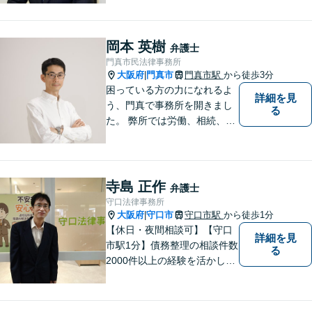
でも安心して相談できるよう
に、丁寧な聞き取りとわかり
やすい説明を心がけておりま
岡本 英樹
弁護士
す。お気軽にご相談くださ
門真市民法律事務所
い。
大阪府
門真市
門真市駅
から徒歩3分
|
困っている方の力になれるよ
詳細を見
う、門真で事務所を開きまし
る
た。 弊所では労働、相続、離
婚、交通事故、不動産、破
産、中小企業法務その他様々
な法律相談を承っておりま
す。
寺島 正作
弁護士
守口法律事務所
大阪府
守口市
守口市駅
から徒歩1分
|
【休日・夜間相談可】【守口
詳細を見
市駅1分】債務整理の相談件数
る
2000件以上の経験を活かし、
依頼者様の法律問題を徹底的
にバックアップいたします。
どなたでも相談しやすく、依