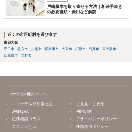
戸籍謄本を取り寄せる方法｜相続手続き
の必要書類・費用など解説
近くの市区町村を選び直す
東部大阪
守口市
枚方市
八尾市
寝屋川市
大東市
柏原市
門真市
東大阪市
四條畷市
交野市
ココナラ法律相談について
ココナラ法律相談とは
ご意見・ご要望
法律Q&A
利用規約
法律相談コラム
プライバシーポリシー
ココナラとは
外部送信ポリシー