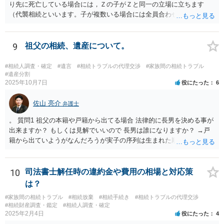
り先に死亡している場合には，Ｚの子がＺと同一の立場に立ちます
（代襲相続といいます。子が複数いる場合には全員合わせてＺと同一
の取り分です。）。 Ｘ，Ｙ，Ｚ（またＺの子）はそれぞれ３分の１ず
つの相続分を有していますので， そのことを前提として，遺産分割協
議をすることになります（必ずしも３分の１ずつにしなくても，合意
9
祖父の相続、遺産について。
ができれば構いません。）。 今後の対応としては， ①伯母さんの相続
財産（遺産）の全容を整理する（預貯金，有価証券，不動産等の有無
#相続人調査・確定
#遺言
#相続トラブルの代理交渉
#家族間の相続トラブル
を調べることになります。） ②相続財産に照らし，相続税の申告の準
#遺産分割
2025年10月7日
役にたった
6
備をする（税理士の先生にご相談ください。） ③遺産分割協議をする
（ご本人同士で行っても構いませんし，弁護士に相談することもよろ
佐山 亮介
しいと思います。） ことになります。
弁護士
。 質問1 祖父の本籍や戸籍から出てる場合 法律的に長男を決める事が
出来ますか？ もしくは見解でいいので 長男は誰になりますか？ →戸
籍から出ていようがなんだろうが実子の序列は生まれた順ですから、
先方が後から生まれたならばお父様がお祖父様の長男です。 質問2 遺
書が腹違いの長男に向けてある場合 書かれてる内容が最優先にされる
のですか？ →遺書というのが、法律上の遺言の形式を守っている限り
10
司法書士解任時の違約金や費用の相場と対応策
はそのとおりです。 質問3 父が腹違いの長男に法律的に優位になれそ
は？
うな事はありますか？ →遺言が有効な場合、優位に立つことはできま
#家族間の相続トラブル
#相続放棄
#相続手続き
#相続トラブルの代理交渉
せんが、お祖父様が認知症であるなどの「遺言が作れないはずの事
#相続財産調査・鑑定
#相続人調査・確定
情」があるならば①遺言無効確認の訴えを起こすのは一つの手です。
2025年2月4日
役にたった
4
それができない場合は②遺留分侵害額請求で争うほかありません。 質