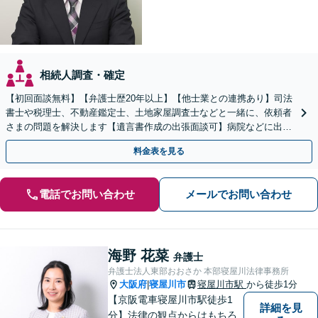
相続人調査・確定
【初回面談無料】【弁護士歴20年以上】【他士業との連携あり】司法
書士や税理士、不動産鑑定士、土地家屋調査士などと一緒に、依頼者
さまの問題を解決します【遺言書作成の出張面談可】病院などに出張
します。適宜公証人も呼び、対応します【枚方市駅6分】
料金表を見る
電話でお問い合わせ
メールでお問い合わせ
海野 花菜
弁護士
弁護士法人東部おおさか 本部寝屋川法律事務所
大阪府
寝屋川市
寝屋川市駅
から徒歩1分
|
【京阪電車寝屋川市駅徒歩1
詳細を見
分】法律の観点からはもちろ