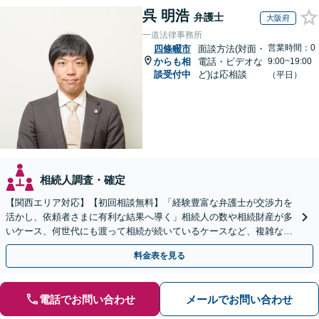
呉 明浩
弁護士
大阪府
一道法律事務所
営業時間：0
四條畷市
面談方法(対面・
からも相
電話・ビデオな
9:00~19:00
談受付中
ど)は応相談
（平日）
相続人調査・確定
【関西エリア対応】【初回相談無料】「経験豊富な弁護士が交渉力を
活かし、依頼者さまに有利な結果へ導く」相続人の数や相続財産が多
いケース、何世代にも渡って相続が続いているケースなど、複雑な事
案でも対応！協議、調停、審判どのフェーズからも相談可
料金表を見る
電話でお問い合わせ
メールでお問い合わせ