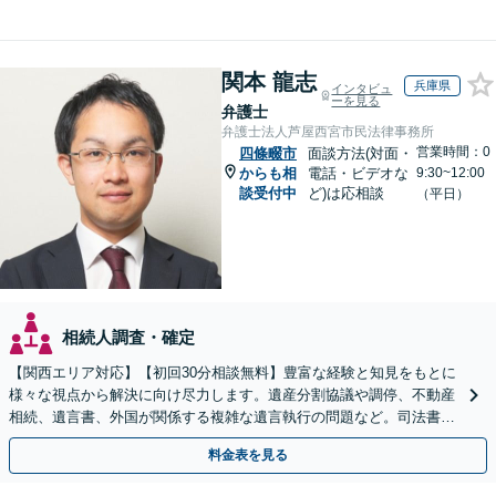
関本 龍志
兵庫県
インタビュ
ーを見る
弁護士
弁護士法人芦屋西宮市民法律事務所
営業時間：0
四條畷市
面談方法(対面・
からも相
電話・ビデオな
9:30~12:00
談受付中
ど)は応相談
（平日）
相続人調査・確定
【関西エリア対応】【初回30分相談無料】豊富な経験と知見をもとに
様々な視点から解決に向け尽力します。遺産分割協議や調停、不動産
相続、遺言書、外国が関係する複雑な遺言執行の問題など。司法書士
や税理士とも連携し、円滑な解決を【オンライン面談可】
料金表を見る