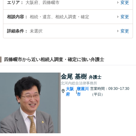
エリア
大阪府、四條畷市
変更
相談内容
相続・遺言、相続人調査・確定
変更
詳細条件
未選択
変更
四條畷市から近い相続人調査・確定に強い弁護士
金尾 基樹
弁護士
北河内総合法律事務所
大阪
寝屋川
営業時間：09:30~17:30
|
府
市
（平日）