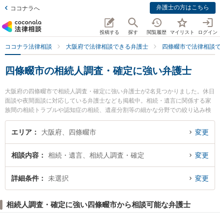
弁護士の方はこちら
ココナラへ
投稿する
探す
閲覧履歴
マイリスト
ログイン
ココナラ法律相談
大阪府で法律相談できる弁護士
四條畷市で法律相談
四條畷市の相続人調査・確定に強い弁護士
大阪府の四條畷市で相続人調査・確定に強い弁護士が2名見つかりました。休日
面談や夜間面談に対応している弁護士なども掲載中。相続・遺言に関係する家
族間の相続トラブルや認知症の相続、遺産分割等の細かな分野での絞り込み検
索もでき便利です。特にYOU法律事務所の上林 祐詞弁護士や四條畷法律事務所
の豊芦 弘弁護士のプロフィール情報や弁護士費用、強みなどが注目されていま
エリア
大阪府、四條畷市
変更
す。『四條畷市で土日や夜間に発生した相続人調査・確定のトラブルを今すぐ
に弁護士に相談したい』『相続人調査・確定のトラブル解決の実績豊富な近く
相談内容
相続・遺言、相続人調査・確定
変更
の弁護士を検索したい』『初回相談無料で相続人調査・確定を法律相談できる
四條畷市内の弁護士に相談予約したい』などでお困りの相談者さんにおすすめ
です。
詳細条件
未選択
変更
相続人調査・確定に強い四條畷市から相談可能な弁護士