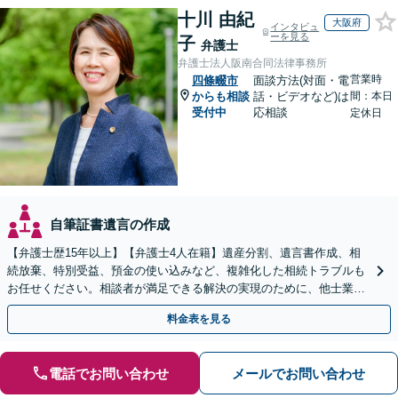
十川 由紀
大阪府
インタビュ
ーを見る
子
弁護士
弁護士法人阪南合同法律事務所
営業時
四條畷市
面談方法(対面・電
からも相談
話・ビデオなど)は
間：本日
受付中
応相談
定休日
自筆証書遺言の作成
【弁護士歴15年以上】【弁護士4人在籍】遺産分割、遺言書作成、相
続放棄、特別受益、預金の使い込みなど、複雑化した相続トラブルも
お任せください。相談者が満足できる解決の実現のために、他士業と
連携し最善を尽くします【完全個室】
料金表を見る
電話でお問い合わせ
メールでお問い合わせ