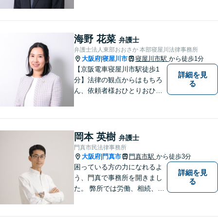
のご相談多数】【ご来所が難
しい場合は出張可能】ご依頼
者や関係者とのコミュニケー
ションを大切にして、さまざ
海野 花菜
弁護士
まな問題の解決に向けてサポ
弁護士法人東部おおさか 本部寝屋川法律事務所
ートさせていただきます。
大阪府
寝屋川市
寝屋川市駅
から徒歩1分
|
【京阪電車寝屋川市駅徒歩1
詳細を見
分】法律の観点からはもちろ
る
ん、依頼者様おひとりおひと
りのお気持ちやご事情に寄り
添った対応を心がけます。お
気軽にご相談いただければ、
全力でサポートいたします。
岡本 英樹
弁護士
門真市民法律事務所
大阪府
門真市
門真市駅
から徒歩3分
|
困っている方の力になれるよ
詳細を見
う、門真で事務所を開きまし
る
た。 弊所では労働、相続、離
婚、交通事故、不動産、破
産、中小企業法務その他様々