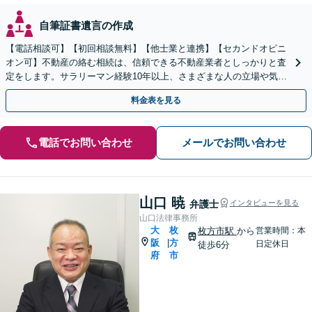
自筆証書遺言の作成
【電話相談可】【初回相談無料】【他士業と連携】【セカンドオピニ
オン可】不動産の絡む相続は、信頼できる不動産業者としっかりと査
定をします。サラリーマン経験10年以上、さまざまな人の立場や気持
ちが分かります。遺産分割や相続放棄もお任せください。
料金表を見る
電話でお問い合わせ
メールでお問い合わせ
山口 暁
弁護士
インタビューを見る
山口法律事務所
大
枚
枚方市駅
から
営業時間：本
阪
方
|
日定休日
徒歩6分
府
市