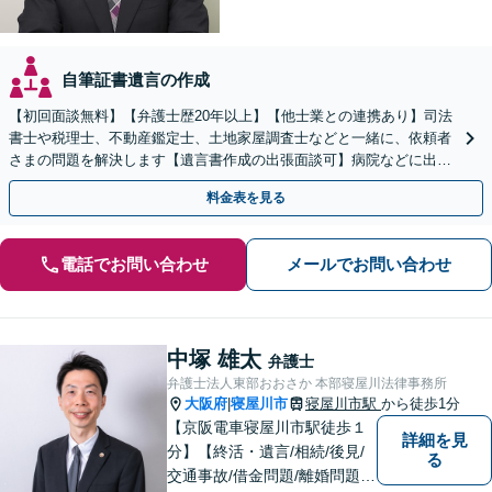
自筆証書遺言の作成
【初回面談無料】【弁護士歴20年以上】【他士業との連携あり】司法
書士や税理士、不動産鑑定士、土地家屋調査士などと一緒に、依頼者
さまの問題を解決します【遺言書作成の出張面談可】病院などに出張
します。適宜公証人も呼び、対応します【枚方市駅6分】
料金表を見る
電話でお問い合わせ
メールでお問い合わせ
中塚 雄太
弁護士
弁護士法人東部おおさか 本部寝屋川法律事務所
大阪府
寝屋川市
寝屋川市駅
から徒歩1分
|
【京阪電車寝屋川市駅徒歩１
詳細を見
分】【終活・遺言/相続/後見/
る
交通事故/借金問題/離婚問題等