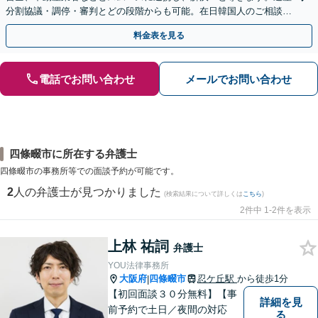
分割協議・調停・審判とどの段階からも可能。在日韓国人のご相談も
対応しております【休日・夜間相談可】
料金表を見る
電話でお問い合わせ
メールでお問い合わせ
四條畷市に所在する弁護士
四條畷市の事務所等での面談予約が可能です。
2
人の弁護士が見つかりました
(検索結果について詳しくは
こちら
)
2件中 1-2件を表示
上林 祐詞
弁護士
YOU法律事務所
大阪府
四條畷市
忍ケ丘駅
から徒歩1分
|
【初回面談３０分無料】【事
詳細を見
前予約で土日／夜間の対応
る