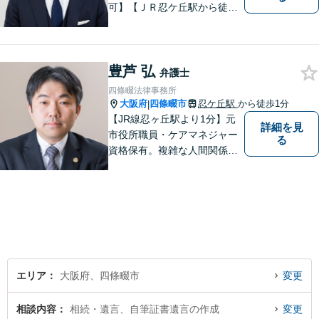
可】【ＪＲ忍ケ丘駅から徒歩
１分】【男女問題の実績多
数】【医療系資格を有する弁
護士】一人ひとりの依頼者様
豊芦 弘
の状況に合わせて最適な解決
弁護士
策をご提案し、不安やお悩み
四條畷法律事務所
を少しでも軽減できるよう尽
大阪府
四條畷市
忍ケ丘駅
から徒歩1分
|
力いたします。
【JR線忍ヶ丘駅より1分】元
詳細を見
市役所職員・ケアマネジャー
る
資格保有。複雑な人間関係が
絡む相続・遺言・高齢者トラ
ブルの根本的解決に尽力しま
す。
エリア
大阪府、四條畷市
変更
相談内容
相続・遺言、自筆証書遺言の作成
変更