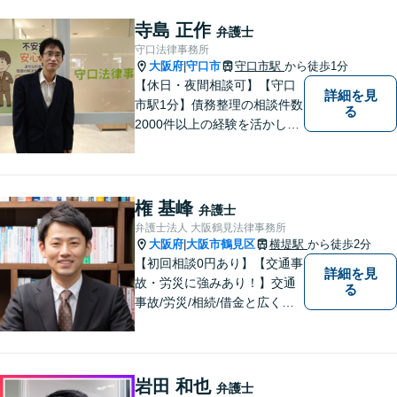
な法律相談を承っておりま
す。
寺島 正作
弁護士
守口法律事務所
大阪府
守口市
守口市駅
から徒歩1分
|
【休日・夜間相談可】【守口
詳細を見
市駅1分】債務整理の相談件数
る
2000件以上の経験を活かし、
依頼者様の法律問題を徹底的
にバックアップいたします。
どなたでも相談しやすく、依
頼者様が不安を抱かないよう
権 基峰
弁護士
に、わかりやすく的確なアド
弁護士法人 大阪鶴見法律事務所
バイスを心がけております。
大阪府
大阪市鶴見区
横堤駅
から徒歩2分
|
【初回相談0円あり】【交通事
詳細を見
故・労災に強みあり！】交通
る
事故/労災/相続/借金と広く法
律問題に対応。【横堤駅2分】
法律トラブルに巻き込まれた/
巻き込まれそうな方はお早め
にご相談ください。【労災事
岩田 和也
弁護士