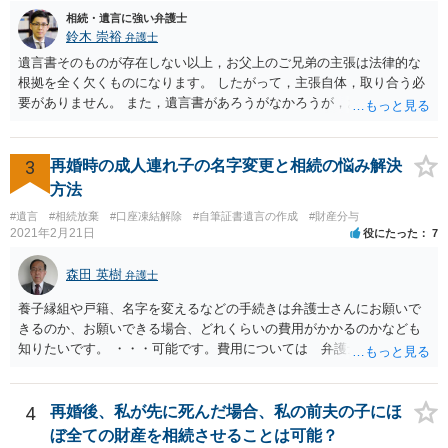
相続・遺言に強い弁護士
鈴木 崇裕
弁護士
遺言書そのものが存在しない以上，お父上のご兄弟の主張は法律的な
根拠を全く欠くものになります。 したがって，主張自体，取り合う必
要がありません。 また，遺言書があろうがなかろうが，お父上のご兄
弟と面会しなければならない義務はもともとありません。 峰岸先生の
ご回答にもありますが， 代理人弁護士をたてて，その弁護士から相手
方に対して， ・相続に関する主張は法的根拠がなく，一切応じないこ
3
再婚時の成人連れ子の名字変更と相続の悩み解決
と ・今後一切の連絡をしてこないでほしいこと ・連絡を継続してくる
方法
ようであれば警察への通報や法的措置も辞さないこと などを記載した
#遺言
#相続放棄
#口座凍結解除
#自筆証書遺言の作成
#財産分与
書面を発送してもらうことがよろしいように思います。
2021年2月21日
役にたった
7
森田 英樹
弁護士
養子縁組や戸籍、名字を変えるなどの手続きは弁護士さんにお願いで
きるのか、お願いできる場合、どれくらいの費用がかかるのかなども
知りたいです。 ・・・可能です。費用については 弁護士と直接面談
の上 内容を確認し 協議の上個別に契約によって決まることになっ
ています。 やはり、成人した子のことまでごちゃごちゃ考えず、自分
の事だけ考えるべきなのでしょうか ・・・お子さんの事をまで含め良
4
再婚後、私が先に死んだ場合、私の前夫の子にほ
い解決案があればお悩みになるのは当然と言えば当然のことです。 彼
ぼ全ての財産を相続させることは可能？