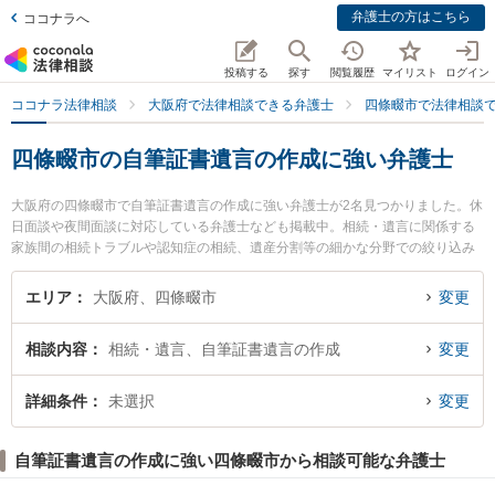
弁護士の方はこちら
ココナラへ
投稿する
探す
閲覧履歴
マイリスト
ログイン
ココナラ法律相談
大阪府で法律相談できる弁護士
四條畷市で法律相談
四條畷市の自筆証書遺言の作成に強い弁護士
大阪府の四條畷市で自筆証書遺言の作成に強い弁護士が2名見つかりました。休
日面談や夜間面談に対応している弁護士なども掲載中。相続・遺言に関係する
家族間の相続トラブルや認知症の相続、遺産分割等の細かな分野での絞り込み
検索もでき便利です。特にYOU法律事務所の上林 祐詞弁護士や四條畷法律事務
所の豊芦 弘弁護士のプロフィール情報や弁護士費用、強みなどが注目されてい
エリア
大阪府、四條畷市
変更
ます。『四條畷市で土日や夜間に発生した自筆証書遺言の作成のトラブルを今
すぐに弁護士に相談したい』『自筆証書遺言の作成のトラブル解決の実績豊富
相談内容
相続・遺言、自筆証書遺言の作成
変更
な近くの弁護士を検索したい』『初回相談無料で自筆証書遺言の作成を法律相
談できる四條畷市内の弁護士に相談予約したい』などでお困りの相談者さんに
おすすめです。
詳細条件
未選択
変更
自筆証書遺言の作成に強い四條畷市から相談可能な弁護士