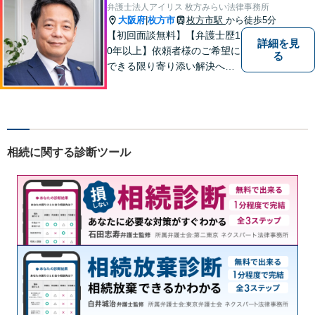
故：9年前の事故でも数千万円
弁護士法人アイリス 枚方みらい法律事務所
の賠償を獲得】
大阪府
枚方市
枚方市駅
から徒歩5分
|
【初回面談無料】【弁護士歴1
詳細を見
0年以上】依頼者様のご希望に
る
できる限り寄り添い解決へと
導きます 【離婚問題】同事務
所の女性弁護士と連携して慰
謝料や財産分与などに対応。
夫婦カウンセラーの資格保有
【相続問題】セミナー講師や
相続に関する診断ツール
書籍執筆の経験あり【枚方市
駅5分】