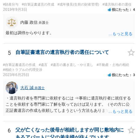
と親子関係を結びたいと思っているが、名字は変えたくない・・・養
#財産分与
#自筆証書遺言の作成
#成年後見(生前の財産管理)
#遺言執行者の選任
子縁組の必要があり 氏も変更することになります。 しかし 彼は成人
2019年9月3日
役にたった
4
しているとは言え、自分の子と私の連れ子、全て平等にしたいと希
望。もちろん私もそうできればと思います。 ・・・婚姻前の契約 あ
内藤 政信
弁護士
るいは 遺言書などで その意思を実現する方法はあります。 弁護
士に相談してみてください。
最初は調停からやります。
5
自筆証書遺言の遺言執行者の選任について
#自筆証書遺言の作成
#遺言
#遺言の書き直し・やり直し
#不動産・土地の相続
#相続トラブルの代理交渉
2023年6月25日
役にたった
3
大石 誠
弁護士
・遺言執行者を専門家に依頼するには ⇒事前に遺言執行者に就任する
ことを依頼する専門家に了解を取っておけば足ります。（その方に公
正証書遺言の作成も依頼してしまうという方法もあります） 事前に了
解を取るだけであれば、契約は不要ですし、契約料を払う必要もあり
ません。 遺言執行者に就任し、遺言執行が完了したときの報酬だけ、
弁護士費用としてかかります。 ・亡くなった際に、法務局に預けた自
6
父が亡くなった後母が相続しますが同じ敷地内に
筆証書遺言の存在を親族がなかったものにされる可能性 ⇒自筆の遺言
あるアパートに父の弟夫婦が住んでいます