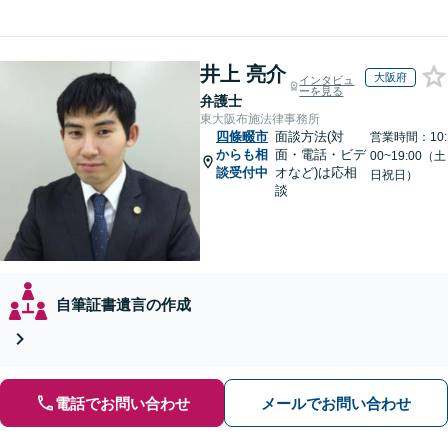
井上 亮介
大阪府
インタビュ
ーを見る
弁護士
東大阪布施法律事務所
四條畷市
面談方法(対
営業時間：10:
からも相
面・電話・ビデ
00~19:00（土
談受付中
オなど)は応相
日祝日）
談
自筆証書遺言の作成
電話でお問い合わせ
メールでお問い合わせ