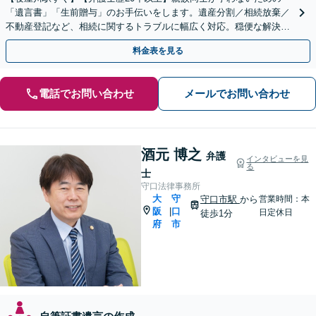
「遺言書」「生前贈与」のお手伝いをします。遺産分割／相続放棄／
不動産登記など、相続に関するトラブルに幅広く対応。穏便な解決を
心がけます。【初回相談無料】【夜間・休日の相談可能】
料金表を見る
電話でお問い合わせ
メールでお問い合わせ
酒元 博之
弁護
インタビューを見
る
士
守口法律事務所
大
守
守口市駅
から
営業時間：本
阪
口
|
日定休日
徒歩1分
府
市