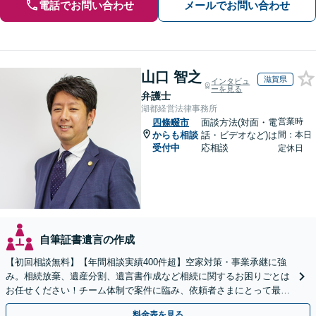
電話でお問い合わせ
メールでお問い合わせ
山口 智之
滋賀県
インタビュ
ーを見る
弁護士
湖都経営法律事務所
営業時
四條畷市
面談方法(対面・電
からも相談
話・ビデオなど)は
間：本日
受付中
応相談
定休日
自筆証書遺言の作成
【初回相談無料】【年間相談実績400件超】空家対策・事業承継に強
み。相続放棄、遺産分割、遺言書作成など相続に関するお困りごとは
お任せください！チーム体制で案件に臨み、依頼者さまにとって最善
の解決を目指します【堅田駅4分】【無料駐車場あり】
料金表を見る