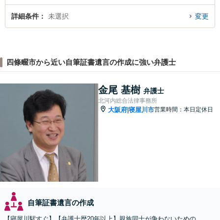
詳細条件
未選択
変更
四條畷市から近い自筆証書遺言の作成に強い弁護士
金尾 基樹
弁護士
北河内総合法律事務所
大阪府
寝屋川市
営業時間：本日定休日
|
自筆証書遺言の作成
【寝屋川駅すぐ】【弁護士歴20年以上】親族同士が争わないための