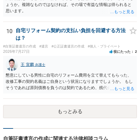
ょうか。複雑なものではなければ、その場で有益な情報は得られると
思います。
10
自宅リフォーム契約の支払い負担を回避する方法
は？
#自筆証書遺言の作成
#遺言
#公正証書遺言の作成
#個人・プライベート
2026年7月27日
役にたった
2
王 宣麟
弁護士
懇意にしている男性に自宅のリフォーム費用を立て替えてもらった、
改修工事の契約名義はご自身という状況になりますでしょうか。 もし
そうであれば原則債務を負うのは契約であるため、残代金を捻出して
もらうよう約束した男性に支払いをお願いするしかないように思われ
ます。 入籍した場合でも、原則契約者が単独で全ての債務を負うこと
には変わりがありません。 なかなか対応に難しい案件であり、公開の
もっとみる
場でアドバイスを行うのも限界があるように思われますので、資料等
を持参のうえ個別に弁護士に相談されることをお勧めします。
自筆証書遺言の作成に関連する法律相談コラム