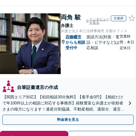
両角 駿
京都府
インタビュー
を見る
弁護士
弁護士法人本江法律事務所 京都オフィス
営業時
四條畷市
面談方法(対面・電
からも相談
話・ビデオなど)は
間：本日
受付中
応相談
定休日
自筆証書遺言の作成
【関西エリア対応】【初回相談30分無料】【着手金0円】【相続だけ
で年100件以上の相談に対応する事務所】経験豊富な弁護士が依頼者
さまの味方になります！遺産分割協議、不動産相続、遺留分、遺言書
の作成など【烏丸御池駅7分】
料金表を見る