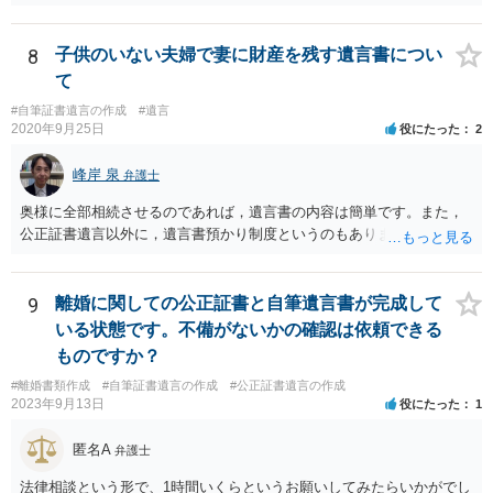
産についても相続分の割合で分けるのか、預貯金はある相続人に、株•
投資信託は他の相続人にというような分け方をするのか等について
は、相続人間で遺産分割協議により決める必要があります）。
8
子供のいない夫婦で妻に財産を残す遺言書につい
て
#自筆証書遺言の作成
#遺言
2020年9月25日
役にたった
2
峰岸 泉
弁護士
奥様に全部相続させるのであれば，遺言書の内容は簡単です。また，
公正証書遺言以外に，遺言書預かり制度というのもあります。
9
離婚に関しての公正証書と自筆遺言書が完成して
いる状態です。不備がないかの確認は依頼できる
ものですか？
#離婚書類作成
#自筆証書遺言の作成
#公正証書遺言の作成
2023年9月13日
役にたった
1
匿名A
弁護士
法律相談という形で、1時間いくらというお願いしてみたらいかがでし