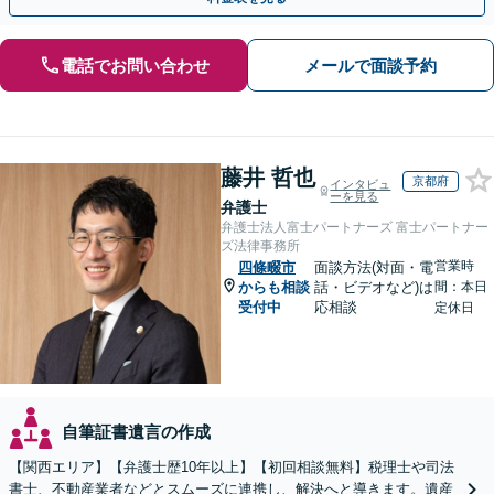
電話でお問い合わせ
メールで面談予約
藤井 哲也
京都府
インタビュ
ーを見る
弁護士
弁護士法人富士パートナーズ 富士パートナー
ズ法律事務所
営業時
四條畷市
面談方法(対面・電
からも相談
話・ビデオなど)は
間：本日
受付中
応相談
定休日
自筆証書遺言の作成
【関西エリア】【弁護士歴10年以上】【初回相談無料】税理士や司法
書士、不動産業者などとスムーズに連携し、解決へと導きます。遺産