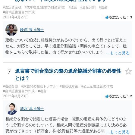
書を法務局に保管した場合、死亡後、法務局に遺言書の有無を照会す
#固定資産税
#成年後見(生前の財産管理)
#遺言
#遺産分割
#協議
ることになりますので、「法務局に預けた自筆証書遺言の存在を親族
#自筆証書遺言の作成
がなかったもの」にすることはできません。 存在をなかったものにす
2021年4月27日
役にたった
3
るというよりも、遺言の効力を争う（遺言は無効だ）と主張する場合
がありえますが、その予防方法は、遺言者と面談してみないと判断が
峰岸 泉
弁護士
難しいです。
建物について伯父に相続持分があるのですから、出て行けとは言えま
せん。対応としては、早く遺産分割協議（調停の申立て）をして、建
物をこちらで取得した後、出て行かせればいいでしょう。 建物の固定
資産税については、持分に応じた負担が考えられますが、時効にかか
っていない部分については請求すればいいと思います。 なお、家賃に
ついては、お父様自身が遺産分割手続をしなかったのですから、あき
7
遺言書で割合指定の際の遺産協議分割書の必要性
らめるしかないと思います。
とは？
#遺産分割
#家族間の相続トラブル
#相続税対策
#公正証書遺言の作成
#自筆証書遺言の作成
#遺言
2025年3月23日
役にたった
2
清水 卓
弁護士
相続分を割合で指定した遺言の場合、複数の遺産を具体的にどうのよ
うに分割するのかについて、相続人間で遺産分割協議により決める必
要が出てきます（預貯金、株•投資信託等の遺産がある場合に、どの遺