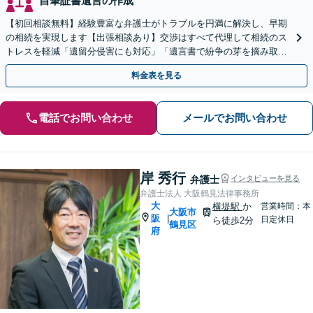
自筆証書遺言の作成
【初回相談無料】経験豊富な弁護士がトラブルを円満に解決し、早期
の相続を実現します【出張相談あり】交渉はすべて代理して相続のス
トレスを軽減「遺留分侵害にも対応」「遺言書で紛争の芽を摘み取
る」【完全個室制】【バリアフリー対応】【守口市駅1分】
料金表を見る
電話でお問い合わせ
メールでお問い合わせ
岸 秀行
弁護士
インタビューを見る
弁護士法人 大阪鶴見法律事務所
大
横堤駅
か
営業時間：本
大阪市
阪
|
日定休日
ら徒歩2分
鶴見区
府