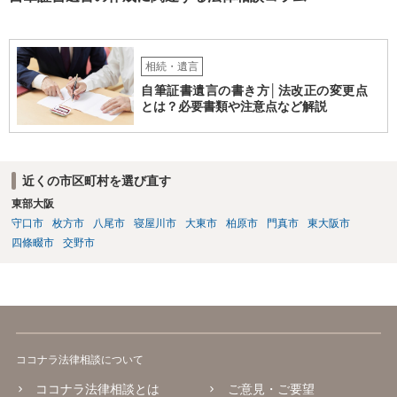
相続・遺言
自筆証書遺言の書き方│法改正の変更点
とは？必要書類や注意点など解説
近くの市区町村を選び直す
東部大阪
守口市
枚方市
八尾市
寝屋川市
大東市
柏原市
門真市
東大阪市
四條畷市
交野市
ココナラ法律相談について
ココナラ法律相談とは
ご意見・ご要望