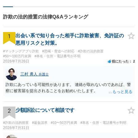
詐欺の法的措置の法律Q&Aランキング
1
出会い系で知り合った相手に詐欺被害、免許証の
悪用リスクと対策。
#マッチングアプリ詐欺
#恐喝・脅迫への対応
#詐欺の法的措置
#50〜100万円未満
#本名・住所・電話番号が不明
2026年7月26日
役にたった
2
三村 勇人
弁護士
詐欺にあっている可能性があります。 連絡が取れないのであれば、警
察に被害届を提出されることをお勧めいたします。
2
少額訴訟について相談です
#詐欺の法的措置
#返金請求
#10〜50万円未満
#本名・住所・電話番号が判明
2026年7月31日