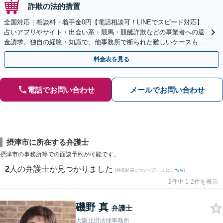
詐欺の法的措置
全国対応｜相談料・着手金0円【電話相談可！LINEでスピード対応】
占いアプリやサイト・出会い系・競馬・競艇詐欺などの事業者への返
金請求。独自の経験・知識で、他事務所で断られた難しいケースも解
決に導いた実績あり。まずはお気軽にご相談ください
料金表を見る
電話でお問い合わせ
メールでお問い合わせ
摂津市に所在する弁護士
摂津市の事務所等での面談予約が可能です。
2
人の弁護士が見つかりました
(検索結果について詳しくは
こちら
)
2件中 1-2件を表示
磯野 真
弁護士
大阪北摂法律事務所