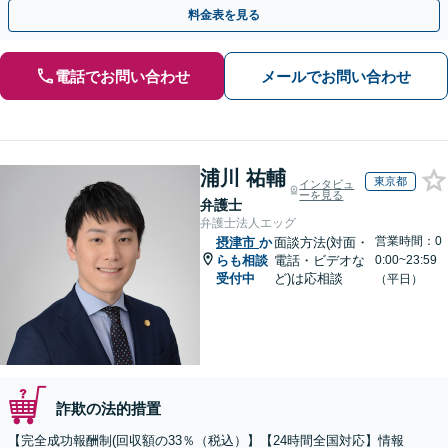
金が得られるよう尽力します！
料金表を見る
電話でお問い合わせ
メールでお問い合わせ
浦川 祐輔
東京都
インタビュ
ーを見る
弁護士
弁護士法人エッグ
営業時間：0
摂津市
か
面談方法(対面・
らも相談
電話・ビデオな
0:00~23:59
受付中
ど)は応相談
（平日）
詐欺の法的措置
【完全成功報酬制(回収額の33％（税込）】【24時間全国対応】情報