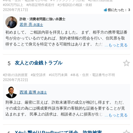
#200万円以上
#内容証明作成送付
#少額訴訟の相談・依頼
2026年7月17日
役にたった
3
詐欺・消費者問題に強い弁護士
若井 亮
弁護士
初めまして。 ご相談内容を拝見しました。 まず、相手方の携帯電話番
号が分かっているのであれば、契約者情報の照会を行い、住民票を取
得することで身元を特定できる可能性はあります。 ただ、他人名義の
携帯電話であるなどした場合には特定に結びつけることは難しいとこ
ろです。 LINEについても、詐欺の事案であれば照会できる可能性はあ
りますが、携帯電話の番号を経由する方法より難しくなります。 身元
5
友人との金銭トラブル
を特定した後は、返金の理屈があるかどうかを確認していきます。 基
本的に贈与に該当する場合には返金請求ができません。 詐欺を含め、
#詐欺の法的措置
#架空請求
#10万円未満
#本名・住所・電話番号が不明
当方に返金の理屈があるかどうかを確認していきます。 さらに、渡し
2026年7月22日
た金額について、裏付けがあるかどうかも精査します。 上記を経て、
身元の特定、返金の理屈があると判断できるのであれば、まずは交渉
西浦 嘉博
弁護士
からスタートすることになるでしょう。 ご理解のとおり、詐欺である
刑事上は、厳密に言えば、詐欺未遂罪の成立が検討し得ます。 ただ、
ことの立証は簡単ではありません。 刑事事件化が出来るのであれば、
その成立の為には構成要件該当事実の客観的な証拠を要することが見
返金交渉で有利になる可能性がありますが、民事上の詐欺の立証以上
込まれます。 民事上の請求は、相談者さんに損害が生じていない以
に難しいところがあります。 こちらについては、一度、最寄りの警察
上、困難な様に思われます。 より詳細な事項についてお聞きになりた
署に被害相談をするようにしてください。 具体的な見通しに関して
い場合、最寄りの法律事務所での相談を検討ください。 上記、ご参考
は、証拠を拝見する必要があるため、直接弁護士にご相談された方が
ください。
Xから繋がりPayPayにて送金、詐欺被害。