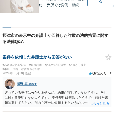
る
た。 弊所では労働、相続、離
婚、交通事故、不動産、破
産、中小企業法務その他様々
な法律相談を承っておりま
す。
摂津市の表示中の弁護士が回答した詐欺の法的措置に関す
る法律Q&A
案件を依頼した弁護士から回答がない
#高齢者の詐欺被害
#返金請求
#詐欺の法的措置
#200万円以上
#本名・住所・電話番号が判明
2024年05月10日(金)
役にたった
2
磯野 真
弁護士
遅れている事情は分かりませんが、約束が守れていないですし、それ
に対する説明もないようです。 委任契約は解除したうえで、預けた書
類は返してもらい、別の弁護士に依頼するというのも一つの方法かと
思われます。 ただし、支払済の着手金がある場合、全額を返せという
のは難しいかも知れません。