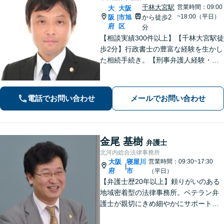
千林大宮駅
営業時間：09:00
大
大阪
~18:00（平日）
阪
市旭
から徒歩2
|
府
区
分
【相談実績300件以上】【千林大宮駅徒
歩2分】行政書士の豊富な経験を生かし
た相続手続き。【刑事弁護人経験・示
談成立実績多数】示談交渉による不起
訴処分や早期の身柄解放が可能。自宅
を残す債務整理のノウハウ多数。不動
電話でお問い合わせ
メールでお問い合わせ
産業者とも連携。
金尾 基樹
弁護士
北河内総合法律事務所
大阪
寝屋川
営業時間：09:30~17:30
|
府
市
（平日）
【弁護士歴20年以上】頼りがいのある
地域密着型の法律事務所。ベテラン弁
護士が親切にきめ細やかにサポートし
ます。不動産・建築トラブル／借金問