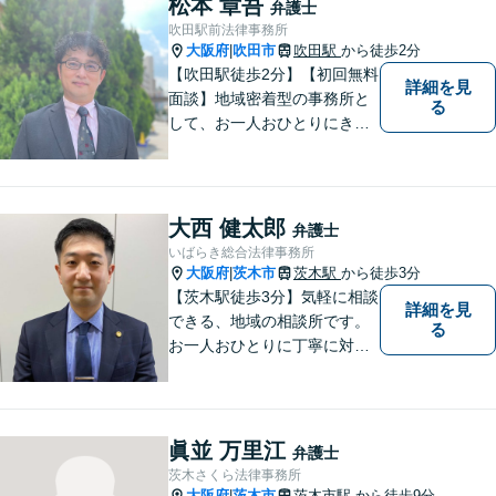
松本 章吾
弁護士
吹田駅前法律事務所
大阪府
吹田市
吹田駅
から徒歩2分
|
【吹田駅徒歩2分】【初回無料
詳細を見
面談】地域密着型の事務所と
る
して、お一人おひとりにきめ
細やかなリーガルサービスを
ご提供します。離婚・相続・
刑事事件など、幅広いお困り
ごとに対応！まずは無料相談
大西 健太郎
弁護士
にお越しください。【完全個
いばらき総合法律事務所
室対応】
大阪府
茨木市
茨木駅
から徒歩3分
|
【茨木駅徒歩3分】気軽に相談
詳細を見
できる、地域の相談所です。
る
お一人おひとりに丁寧に対応
し、納得のいく解決へと導き
ます。離婚・交通事故・遺産
相続など、幅広く対応可能◎
お困りごとがあれば、すぐに
眞並 万里江
弁護士
ご相談を！
茨木さくら法律事務所
大阪府
茨木市
茨木市駅
から徒歩9分
|