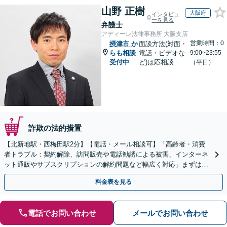
山野 正樹
大阪府
インタビュ
ーを見る
弁護士
アディーレ法律事務所 大阪支店
営業時間：0
摂津市
か
面談方法(対面・
らも相談
電話・ビデオな
9:00~23:55
受付中
ど)は応相談
（平日）
詐欺の法的措置
【北新地駅・西梅田駅2分】【電話・メール相談可】「高齢者・消費
者トラブル：契約解除、訪問販売や電話勧誘による被害、インターネ
ット通販やサブスクリプションの解約問題など幅広く対応」まずは一
度ご相談ください【休日・夜間相談可】
料金表を見る
電話でお問い合わせ
メールでお問い合わせ