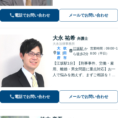
題／相続など身近な法律トラブルはお
気軽にご相談ください。【初回相談無
料（一部除く）】【夜間・休日の相談
電話でお問い合わせ
メールでお問い合わせ
可能】
大永 祐希
弁護士
大永法律事務所
大
吹
江坂駅
か
営業時間：09:00~1
阪
田
|
8:00（平日）
ら徒歩2分
府
市
【江坂駅1分】【刑事事件、労働・雇
用、離婚・男女問題に重点対応】お一
人で悩みを抱えず、まずご相談を！き
め細かいコミュニケーションを大切に
し、寄り添うながらともに解決を目指
します。当日・夜間・電話相談可能で
電話でお問い合わせ
メールでお問い合わせ
す。【法テラス利用可】【WEB面談
可】