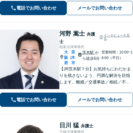
度の高い解決を目指します。まずはお
電話でお問い合わせ
メールでお問い合わせ
気軽にお電話下さい。
河野 嵩士
弁護
インタビューを見
る
士
柏葉法律事務所
大
茨
茨木駅
か
営業時間：10:00~1
阪
木
|
8:00（平日）
ら徒歩6分
府
市
【JR茨木駅７分】お気持ちにわだかま
りを残さないよう、円満な解決を目指
します。離婚／交通事故／相続／不動
産といった民事事件、わいせつや窃盗
などの刑事事件にも幅広く対応。紛争
電話でお問い合わせ
メールでお問い合わせ
化してしてしまった問題も、より良い
着地点を探り、交渉を重ねます【初回
相談無料】
日川 猛
弁護士
千林法律事務所