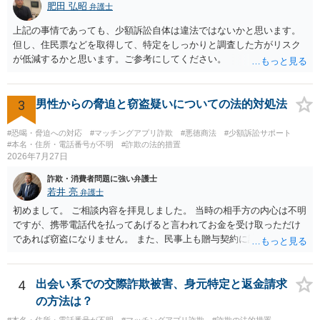
肥田 弘昭
弁護士
上記の事情であっても、少額訴訟自体は違法ではないかと思います。
但し、住民票などを取得して、特定をしっかりと調査した方がリスク
が低減するかと思います。ご参考にしてください。
3
男性からの脅迫と窃盗疑いについての法的対処法
#恐喝・脅迫への対応
#マッチングアプリ詐欺
#悪徳商法
#少額訴訟サポート
#本名・住所・電話番号が不明
#詐欺の法的措置
2026年7月27日
詐欺・消費者問題に強い弁護士
若井 亮
弁護士
初めまして。 ご相談内容を拝見しました。 当時の相手方の内心は不明
ですが、携帯電話代を払ってあげると言われてお金を受け取っただけ
であれば窃盗になりません。 また、民事上も贈与契約に該当すると思
われるところ、返済の義務はありません。 これ以上のやり取りをせ
ず、可能であればブロックをするようにしてください。 ご不安であれ
ば、最寄りの警察署に相談をしても良いかもしれません。 以上、ご参
4
出会い系での交際詐欺被害、身元特定と返金請求
考になれば幸いです。
の方法は？
#本名・住所・電話番号が不明
#マッチングアプリ詐欺
#詐欺の法的措置