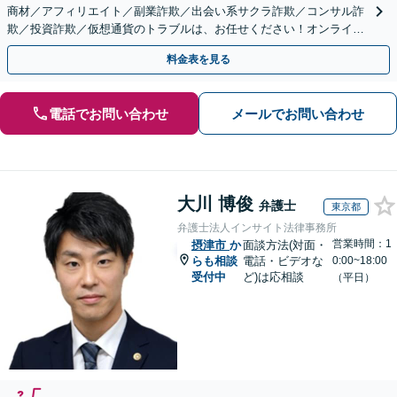
商材／アフィリエイト／副業詐欺／出会い系サクラ詐欺／コンサル詐
欺／投資詐欺／仮想通貨のトラブルは、お任せください！オンライン
のみで解決も可能！
料金表を見る
電話でお問い合わせ
メールでお問い合わせ
大川 博俊
弁護士
東京都
弁護士法人インサイト法律事務所
営業時間：1
摂津市
か
面談方法(対面・
らも相談
電話・ビデオな
0:00~18:00
受付中
ど)は応相談
（平日）