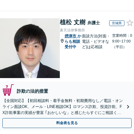
植松 丈樹
弁護士
宮城県
蒼天法律事務所
営業時間：0
摂津市
か
面談方法(対面・
らも相談
電話・ビデオな
9:00~17:00
受付中
ど)は応相談
（平日）
詐欺の法的措置
【全国対応】【初回相談料・着手金無料・初期費用なし／電話・オン
ライン面談OK、メール・LINE相談OK】ロマンス詐欺、投資詐欺、F
X詐欺事案の実績が豊富 ｢おかしいな」と感じたらすぐにご相談くだ
さい。
料金表を見る