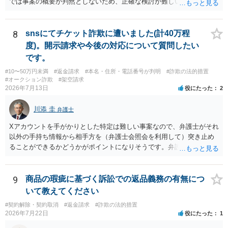
では事案の概要が判然としないため、正確な検討が難しいです。例え
ば、最寄りの消費生活センターや自治体の無料法律相談等で、実際の
画面を見て貰いながらアドバイスう受けた方が確実です。
8
snsにてチケット詐欺に遭いました(計40万程
度)。開示請求や今後の対応について質問したい
です。
#10〜50万円未満
#返金請求
#本名・住所・電話番号が判明
#詐欺の法的措置
#オークション詐欺
#架空請求
2026年7月13日
役にたった
2
川添 圭
弁護士
Xアカウントを手がかりとした特定は難しい事案なので、弁護士がそれ
以外の手持ち情報から相手方を（弁護士会照会を利用して）突き止め
ることができるかどうかがポイントになりそうです。弁護士による調
査で特定が難しい可能性もあるため、警察への被害届出も同時進行さ
せることになるでしょう。見通しについては、実際の資料等を弁護士
に検討してもらう必要があると思います。弁護士費用は自由化されて
9
商品の瑕疵に基づく訴訟での返品義務の有無につ
いますので個別に確認いただく必要がありますが、そもそも回収でき
いて教えてください
るかどうかが問題になり得る事案であり、被害額の規模からみると、
#契約解除・契約取消
#返金請求
#詐欺の法的措置
仮に回収できたとしても弁護士費用を差し引いた実質回収分はかなり
2026年7月22日
役にたった
1
少なくなる可能性もあるように思います。