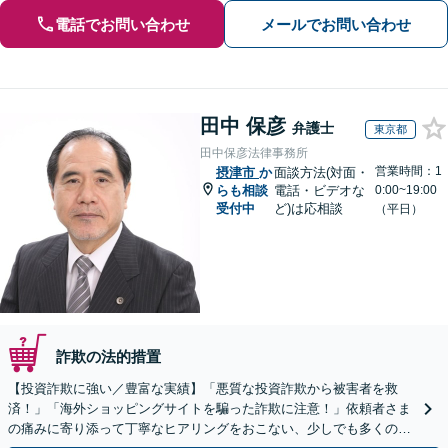
電話でお問い合わせ
メールでお問い合わせ
田中 保彦
弁護士
東京都
田中保彦法律事務所
営業時間：1
摂津市
か
面談方法(対面・
らも相談
電話・ビデオな
0:00~19:00
受付中
ど)は応相談
（平日）
詐欺の法的措置
【投資詐欺に強い／豊富な実績】「悪質な投資詐欺から被害者を救
済！」「海外ショッピングサイトを騙った詐欺に注意！」依頼者さま
の痛みに寄り添って丁寧なヒアリングをおこない、少しでも多くの返