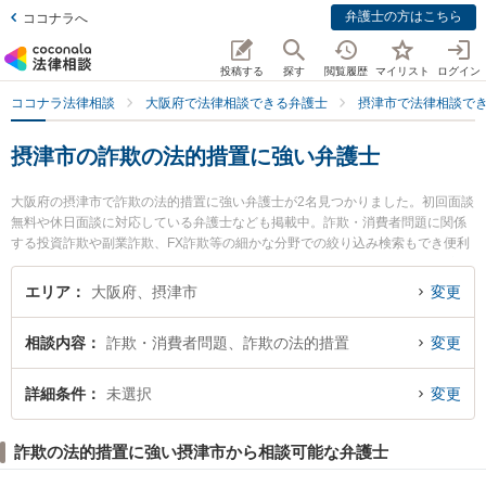
弁護士の方はこちら
ココナラへ
投稿する
探す
閲覧履歴
マイリスト
ログイン
ココナラ法律相談
大阪府で法律相談できる弁護士
摂津市で法律相談で
摂津市の詐欺の法的措置に強い弁護士
大阪府の摂津市で詐欺の法的措置に強い弁護士が2名見つかりました。初回面談
無料や休日面談に対応している弁護士なども掲載中。詐欺・消費者問題に関係
する投資詐欺や副業詐欺、FX詐欺等の細かな分野での絞り込み検索もでき便利
です。特に大阪北摂法律事務所の磯野 真弁護士や摂津法律事務所の関谷 俊宏弁
護士のプロフィール情報や弁護士費用、強みなどが注目されています。『摂津
エリア
大阪府、摂津市
変更
市で土日や夜間に発生した詐欺の法的措置のトラブルを今すぐに弁護士に相談
したい』『詐欺の法的措置のトラブル解決の実績豊富な近くの弁護士を検索し
相談内容
詐欺・消費者問題、詐欺の法的措置
変更
たい』『初回相談無料で詐欺の法的措置を法律相談できる摂津市内の弁護士に
相談予約したい』などでお困りの相談者さんにおすすめです。
詳細条件
未選択
変更
詐欺の法的措置に強い摂津市から相談可能な弁護士