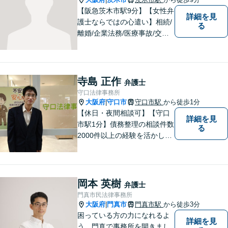
【阪急茨木市駅9分】【女性弁
詳細を見
護士ならではの心遣い】相続/
る
離婚/企業法務/医療事故/交通
事故/借金問題など幅広く対応
可能。プライバシーを厳守
し、依頼者様のお話に耳を傾
け、少しでもお気持ちが和ら
寺島 正作
弁護士
ぐよう心がけております。
守口法律事務所
大阪府
守口市
守口市駅
から徒歩1分
|
【休日・夜間相談可】【守口
詳細を見
市駅1分】債務整理の相談件数
る
2000件以上の経験を活かし、
依頼者様の法律問題を徹底的
にバックアップいたします。
どなたでも相談しやすく、依
頼者様が不安を抱かないよう
岡本 英樹
弁護士
に、わかりやすく的確なアド
門真市民法律事務所
バイスを心がけております。
大阪府
門真市
門真市駅
から徒歩3分
|
困っている方の力になれるよ
詳細を見
う、門真で事務所を開きまし