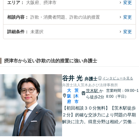
エリア
大阪府、摂津市
変更
相談内容
詐欺・消費者問題、詐欺の法的措置
変更
詳細条件
未選択
変更
摂津市から近い詐欺の法的措置に強い弁護士
谷井 光
弁護士
インタビューを見る
弁護士法人茨木あさひ法律事務所
大
茨
茨木駅
か
営業時間：09:00~1
阪
木
|
8:00（平日）
ら徒歩2分
府
市
【初回相談３０分無料】【茨木駅徒歩
２分】的確な交渉力により問題の早期
解決に注力。得意分野は相続／労働／
不倫慰謝料／刑事事件。解決までの過
程にもこだわり、ご意向を汲んだ満足