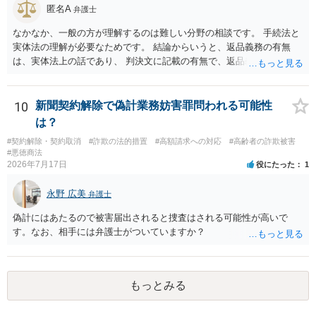
匿名A
弁護士
なかなか、一般の方が理解するのは難しい分野の相談です。 手続法と
実体法の理解が必要なためです。 結論からいうと、返品義務の有無
は、実体法上の話であり、 判決文に記載の有無で、返品義務の有無が
左右されることはありません。 ただし、「原告は被告に対し商品を返
品せよ」と判決文に書かれていなくても、 全額支払い判決の前提とし
て、契約不適合責任を理由に契約を解除してれば、 原状回復義務とし
10
新聞契約解除で偽計業務妨害罪問われる可能性
て、相談者さんは、商品の返品義務を負うことになります。 ただし、
は？
訴訟上何等かの形で、返品義務の有無が争われ争点化していたが、 結
#契約解除・契約取消
#詐欺の法的措置
#高額請求への対応
#高齢者の詐欺被害
論として、返品義務が存在しないというような判断が判決理由中で下
#悪徳商法
されていれば、 相手は返品請求を再度主張できない可能性はあります
2026年7月17日
役にたった
1
（信義則による主張制限）。
永野 広美
弁護士
偽計にはあたるので被害届出されると捜査はされる可能性が高いで
す。なお、相手には弁護士がついていますか？
もっとみる