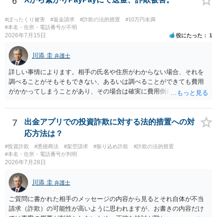
6
良いかと思います。
#ぼったくり被害
#返金請求
#詐欺の法的措置
#10万円未満
#本名・住所・電話番号が不明
2026年7月15日
役にたった
1
川添 圭
弁護士
詳しい事情によります。相手の氏名や住所がわからない場合、それを
調べることがそもそもできない、あるいは調べることができても費用
がかかってしまうことがあり、その場合は確実に費用倒れになりそう
です（調査費用は相手に請求できないのが原則だからです）。
7
出金アプリでの投資詐欺に対する法的措置への対
応方法は？
#投資詐欺
#悪徳商法
#架空請求
#振り込め詐欺
#詐欺の法的措置
#本名・住所・電話番号が判明
2026年7月28日
川添 圭
弁護士
ご質問に書かれた相手のメッセージの内容から見るとそれ自体が不当
請求（詐欺）の可能性が高いように思われますが、お書きの内容だけ