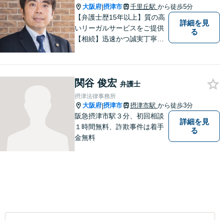
大阪府
摂津市
千里丘駅
から徒歩5分
|
【弁護士歴15年以上】質の高
詳細を見
いリーガルサービスをご提供
る
【相続】迅速かつ誠実丁寧な
対応で複雑な遺産分割もスム
ーズに解決【企業法務】業界
業種問わず対応可能！契約書
関谷 俊宏
作成／企業間トラブル／問題
弁護士
社員の対応など。顧問契約も
摂津法律事務所
可【オンライン面談】【千里
大阪府
摂津市
摂津市駅
から徒歩3分
|
丘駅5分】
阪急摂津市駅３分、初回相談
詳細を見
１時間無料、詐欺事件は着手
る
金無料