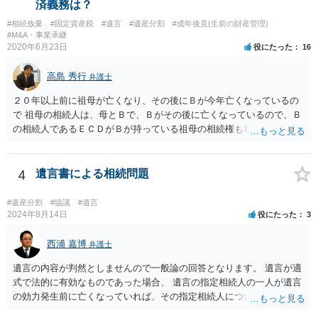
済義務は？
お聞きしないと，一番ベストな準備は何か適切なアドバイスが難しい
#相続放棄
#固定資産税
#遺言
#遺産分割
#成年後見(生前の財産管理)
ので，お近くの弁護士に相談された方が良いかもしれません。
#M&A・事業承継
2020年6月23日
役にたった
16
高島 秀行
弁護士
２０年以上前に祖母が亡くなり、その後にＢが今年亡くなっているの
で 祖母の相続人は、母とＢで、Ｂがその後に亡くなっているので、Ｂ
の相続人であるＥＣＤがＢが持っている祖母の相続権も相続すること
となります。 したがって、遺産分割協議するにも、相続放棄するにも
Ｅも行う必要があります。 Ｂの配偶者であるＥは常にＢの相続人とな
ります。
4
遺言書による相続問題
#遺産分割
#協議
#遺言
2024年8月14日
役にたった
3
西浦 嘉博
弁護士
遺言の内容が判然としませんので一般論の回答となります。 遺言が適
式で法的に有効なものであった場合、 遺言の指定相続人の一人が遺言
の効力発生前に亡くなっていれば、その指定相続人について遺言が記
載した部分の内容は無効ということになります。 したがって、まずは