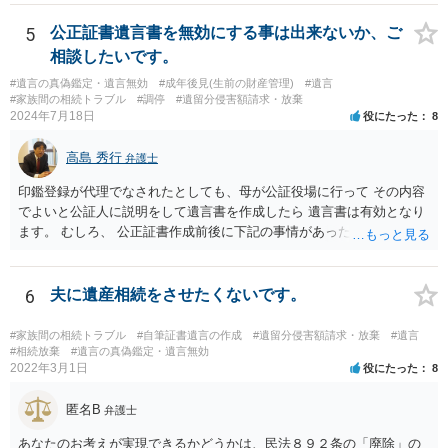
遺言に基づいて、生存されている指定相続人は遺言通りに遺言者の財
産を相続することができます。 次に、既に亡くなっている指定相続人
5
公正証書遺言書を無効にする事は出来ないか、ご
宛に遺贈が記載されていた相続財産については、遺言者の意思が確認
相談したいです。
できないので、一般的な相続財産として、法に基づいて法定相続分を
#遺言の真偽鑑定・遺言無効
#成年後見(生前の財産管理)
#遺言
有する相続権者により遺産分割が行われることになります。 この際、
#家族間の相続トラブル
#調停
#遺留分侵害額請求・放棄
法定相続人となるのは、健在な指定相続人の二人、亡くなった指定相
2024年7月18日
役にたった
8
続人の子供さん方になります。
高島 秀行
弁護士
印鑑登録が代理でなされたとしても、母が公証役場に行って その内容
でよいと公証人に説明をして遺言書を作成したら 遺言書は有効となり
ます。 むしろ、 公正証書作成前後に下記の事情があったことが証明で
きれば判断能力がなく 無効だったと主張することが可能です。 翌年1
月に携帯が新しくなった母からの第一声は「ここにいたら殺される」
「面会に来てくれ」で、長男に聞くと「面会は出来ない。俺は携帯電
6
夫に遺産相続をさせたくないです。
話の使い方を教える為に会っている」「母の話は聞かなくて良い」と
電話が切れました。その後の電話でも「食事に毒が入っている」「体
#家族間の相続トラブル
#自筆証書遺言の作成
#遺留分侵害額請求・放棄
#遺言
にチップが埋められている」等、おかしかったです。 当時の診療記
#相続放棄
#遺言の真偽鑑定・遺言無効
2022年3月1日
役にたった
8
録、介護認定の資料、介護記録を取得して 弁護士に面談で相談された
方がよいと思います。
匿名B
弁護士
あなたのお考えが実現できるかどうかは、民法８９２条の「廃除」の