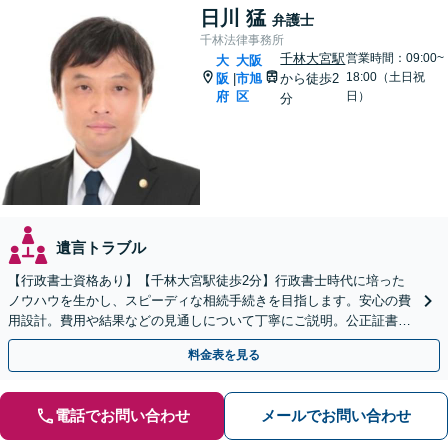
日川 猛
弁護士
千林法律事務所
千林大宮駅
営業時間：09:00~
大
大阪
18:00（土日祝
阪
市旭
から徒歩2
|
府
区
日）
分
遺言トラブル
【行政書士資格あり】【千林大宮駅徒歩2分】行政書士時代に培った
ノウハウを生かし、スピーディな相続手続きを目指します。安心の費
用設計。費用や結果などの見通しについて丁寧にご説明。公正証書遺
言や遺言執行人にも対応。【初回相談無料】【当日相談可】
料金表を見る
電話でお問い合わせ
メールでお問い合わせ