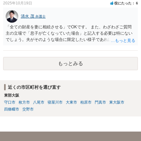
2025年10月19日
役にたった
6
清水 茂
弁護士
「全ての財産を妻に相続させる」でOKです。 また、わざわざご質問
主の立場で「息子が亡くなっていた場合」と記入する必要は特にない
でしょう。夫がそのような場合に限定したい様子であれば工夫するの
が良いでしょう。
もっとみる
近くの市区町村を選び直す
東部大阪
守口市
枚方市
八尾市
寝屋川市
大東市
柏原市
門真市
東大阪市
四條畷市
交野市