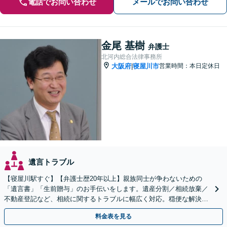
電話でお問い合わせ
メールでお問い合わせ
金尾 基樹
弁護士
北河内総合法律事務所
大阪府
寝屋川市
営業時間：本日定休日
|
遺言トラブル
【寝屋川駅すぐ】【弁護士歴20年以上】親族同士が争わないための
「遺言書」「生前贈与」のお手伝いをします。遺産分割／相続放棄／
不動産登記など、相続に関するトラブルに幅広く対応。穏便な解決を
心がけます。【初回相談無料】【夜間・休日の相談可能】
料金表を見る