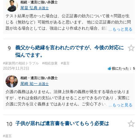
相続・遺言に強い弁護士
尾畠 弘典
弁護士
テスト結果が悪かった場合は、公正証書の効力について後々問題が生
じる（無効など）可能性があると思います。 他に公正証書の効力に問
題が出る場合としては、強迫により作成された場合、錯誤（勘違い）
の場合などがあります。 遺言の対象となる財産の多寡などにもよりま
すが、弁護士に作成を依頼する場合は、１０～数十万円程度になるケ
ースが多いと思います。 報酬体系は、弁護士ごとに異なりますので一
9
義父から絶縁を言われたのですが、今後の対応に
律の基準はありません。
悩んでます。
#家族間の相続トラブル
#相続放棄
#遺言
2025年11月2日
役にたった
5
相続・遺言に強い弁護士
尾崎 祐一
弁護士
介護の義務はありません。法律上扶養の義務が発生する場合がありま
すが，それは金銭の支払いで済ませることができるのであり，実際に
介護に労力を注ぐ義務まではありません。ご安心下さい。
10
子供が居れば遺言書を書いてもらう必要は
#遺言