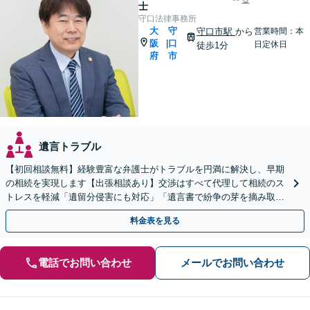
士
守口法律事務所
大
守
守口市駅
から
営業時間：本
阪
口
|
日定休日
徒歩1分
府
市
遺言トラブル
【初回相談無料】経験豊富な弁護士がトラブルを円満に解決し、早期
の相続を実現します【出張相談あり】交渉はすべて代理して相続のス
トレスを軽減「遺留分侵害にも対応」「遺言書で紛争の芽を摘み取
る」【完全個室制】【バリアフリー対応】【守口市駅1分】
料金表を見る
電話でお問い合わせ
メールでお問い合わせ