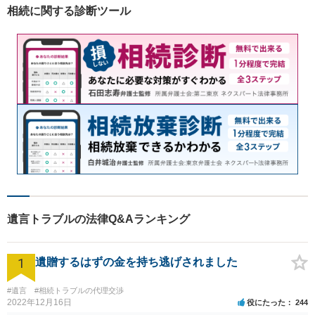
す。【休日相談可】【今福鶴
相続に関する診断ツール
見駅2分】
遺言トラブルの法律Q&Aランキング
1
遺贈するはずの金を持ち逃げされました
#遺言
#相続トラブルの代理交渉
2022年12月16日
役にたった
244