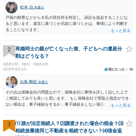
松本 治
弁護士
戸籍の附票などからＢ氏の現住所を特定し、訴訟を提起することにな
ると思います。遺言に基づくか示談に基づくかは、事情により判断す
ることになります。
2
再婚同士の親が亡くなった後、子どもへの遺産分
割はどうなる？
#遺産分割
#遺言
#遺産分割
2020年9月1日
役にたった
15
白鳥 剛臣
弁護士
その点は保険会社の問題なので，保険会社に事情を詳しく話した上で
ご相談してみても良いと思います。 もし保険会社で受取人指定ができ
ない場合は，養子縁組をするか，養子縁組をしない場合は遺言で対応
することになると思います。 もっとも，保険によってはあなたが受取
人に指定されていた場合，あなたが先に死亡した後の扱いが異なりま
す。 例えば，あなたの法定相続人が受取人になるのであればお子さん
3
⑴ 誰が法定相続人？⑵譲渡された場合の税金？⑶
も対象になってきますが，かんぽなどだと約款上で受取人死亡の場合
相続放棄後同じ不動産を相続できない？⑷借金返
の受取人が記載してあったりします。 ですので，かなり詳しい内容を