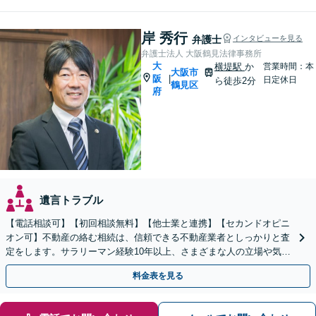
岸 秀行
弁護士
インタビューを見る
弁護士法人 大阪鶴見法律事務所
大
横堤駅
か
営業時間：本
大阪市
阪
|
日定休日
ら徒歩2分
鶴見区
府
遺言トラブル
【電話相談可】【初回相談無料】【他士業と連携】【セカンドオピニ
オン可】不動産の絡む相続は、信頼できる不動産業者としっかりと査
定をします。サラリーマン経験10年以上、さまざまな人の立場や気持
ちが分かります。遺産分割や相続放棄もお任せください。
料金表を見る