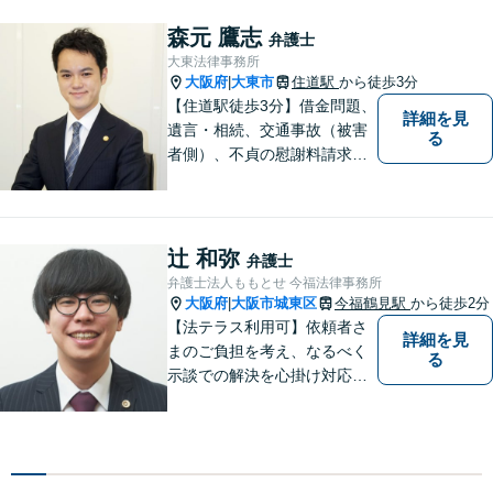
巻き込まれそうな方はお早め
にご相談ください。【労災事
森元 鷹志
弁護士
故：9年前の事故でも数千万円
大東法律事務所
の賠償を獲得】
大阪府
大東市
住道駅
から徒歩3分
|
【住道駅徒歩3分】借金問題、
詳細を見
遺言・相続、交通事故（被害
る
者側）、不貞の慰謝料請求は
初回相談が無料。初めての方
でも安心して相談できるよう
に、丁寧な聞き取りとわかり
やすい説明を心がけておりま
辻 和弥
弁護士
す。お気軽にご相談くださ
弁護士法人ももとせ 今福法律事務所
い。
大阪府
大阪市城東区
今福鶴見駅
から徒歩2分
|
【法テラス利用可】依頼者さ
詳細を見
まのご負担を考え、なるべく
る
示談での解決を心掛け対応い
たします。コミュニケーショ
ン力と精神的なタフさが強
み。依頼者さまにとって身近
で頼れる弁護士を目指しま