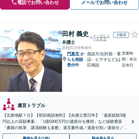
電話でお問い合わせ
メールでお問い合わせ
田村 義史
大阪府
インタビュ
ーを見る
弁護士
新穂高法律事務所
営業時
門真市
か
面談方法(対面・電
らも相談
話・ビデオなど)は
間：本日
受付中
応相談
定休日
遺言トラブル
【北新地駅７分】【初回相談無料】【弁護士歴22年】「遺産総額3億
円以上の高額事案」「1億5000万円の遺留分を獲得」など経験豊富
「書籍の執筆、講演経験も多数」遺言書作成／遺産分割／遺留分／相
続放棄など【休日・夜間面談可】【完全個室対応】
事例を見る(1件)
料金表を見る