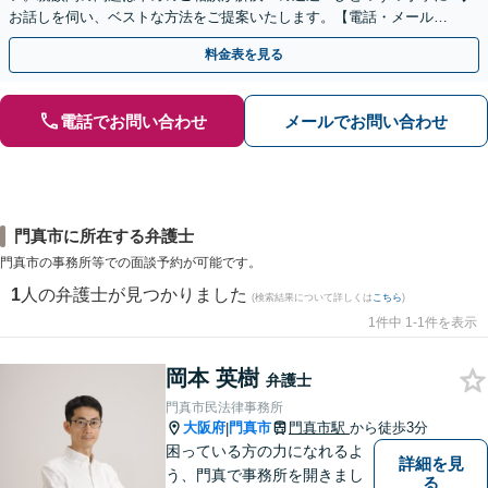
お話しを伺い、ベストな方法をご提案いたします。【電話・メール相
談初回無料】【休日夜間対応可】【オンライン可能】
料金表を見る
電話でお問い合わせ
メールでお問い合わせ
門真市に所在する弁護士
門真市の事務所等での面談予約が可能です。
1
人の弁護士が見つかりました
(検索結果について詳しくは
こちら
)
1件中 1-1件を表示
岡本 英樹
弁護士
門真市民法律事務所
大阪府
門真市
門真市駅
から徒歩3分
|
困っている方の力になれるよ
詳細を見
う、門真で事務所を開きまし
る