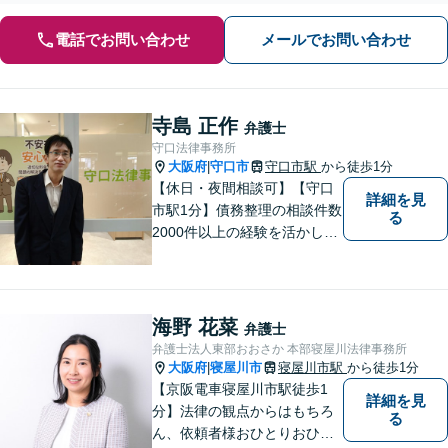
電話でお問い合わせ
メールでお問い合わせ
寺島 正作
弁護士
守口法律事務所
大阪府
守口市
守口市駅
から徒歩1分
|
【休日・夜間相談可】【守口
詳細を見
市駅1分】債務整理の相談件数
る
2000件以上の経験を活かし、
依頼者様の法律問題を徹底的
にバックアップいたします。
どなたでも相談しやすく、依
頼者様が不安を抱かないよう
海野 花菜
弁護士
に、わかりやすく的確なアド
弁護士法人東部おおさか 本部寝屋川法律事務所
バイスを心がけております。
大阪府
寝屋川市
寝屋川市駅
から徒歩1分
|
【京阪電車寝屋川市駅徒歩1
詳細を見
分】法律の観点からはもちろ
る
ん、依頼者様おひとりおひと