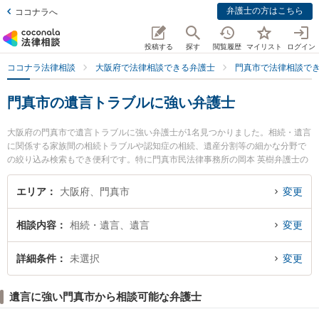
弁護士の方はこちら
ココナラへ
投稿する
探す
閲覧履歴
マイリスト
ログイン
ココナラ法律相談
大阪府で法律相談できる弁護士
門真市で法律相談で
門真市の遺言トラブルに強い弁護士
大阪府の門真市で遺言トラブルに強い弁護士が1名見つかりました。相続・遺言
に関係する家族間の相続トラブルや認知症の相続、遺産分割等の細かな分野で
の絞り込み検索もでき便利です。特に門真市民法律事務所の岡本 英樹弁護士の
プロフィール情報や弁護士費用、強みなどが注目されています。『門真市で土
日や夜間に発生した遺言トラブルのトラブルを今すぐに弁護士に相談したい』
エリア
大阪府、門真市
変更
『遺言トラブルのトラブル解決の実績豊富な近くの弁護士を検索したい』『初
回相談無料で遺言トラブルを法律相談できる門真市内の弁護士に相談予約した
相談内容
相続・遺言、遺言
変更
い』などでお困りの相談者さんにおすすめです。
詳細条件
未選択
変更
遺言に強い門真市から相談可能な弁護士