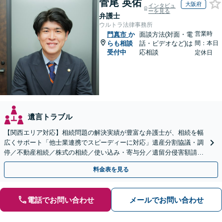
菅尾 英佑
大阪府
インタビュ
ーを見る
弁護士
ウルトラ法律事務所
営業時
門真市
か
面談方法(対面・電
らも相談
話・ビデオなど)は
間：本日
受付中
応相談
定休日
遺言トラブル
【関西エリア対応】相続問題の解決実績が豊富な弁護士が、相続を幅
広くサポート「他士業連携でスピーディーに対応」遺産分割協議・調
停／不動産相続／株式の相続／使い込み・寄与分／遺留分侵害額請求
／相続放棄（借金の相続）／遺言書作成
料金表を見る
電話でお問い合わせ
メールでお問い合わせ