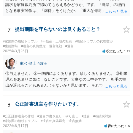
請求を家庭裁判所で認めてもらえるかどうか、です。「廃除」の理由
となる事実関係は、「虐待」をうけたか、「重大な侮辱」を受けた
か、推定相続人たる夫に「その他著しい非行」があったか否かです。
「廃除」は遺言でも可能です（民法８９３条）。 弁護士に具体的な事
情を話して相談して、「廃除」が可能か、実際に法律相談を受けるこ
7
提出期限を守らないのは良くあること？
とをお勧めします。
#家族間の相続トラブル
#不動産・土地の相続
#相続トラブルの代理交渉
#生前贈与
#遺言の真偽鑑定・遺言無効
#遺言
2025年3月26日
役にたった
11
鬼沢 健士
弁護士
①与えません。 ②一般的によくあります。珍しくありません。 ③期限
遅れをあまりに気にしないことです。大事なのは中身です。 相手の提
出が遅れることもあるんじゃないかと思います。 それでもあなた有利
にはなりません。
8
公正証書遺言を作りたいです。
#公正証書遺言の作成
#遺言の書き直し・やり直し
#遺言
#相続税対策
#家族間の相続トラブル
#遺言の真偽鑑定・遺言無効
2022年6月17日
役にたった
5