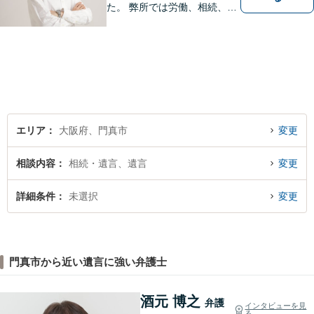
た。 弊所では労働、相続、離
婚、交通事故、不動産、破
産、中小企業法務その他様々
な法律相談を承っておりま
す。
エリア
大阪府、門真市
変更
相談内容
相続・遺言、遺言
変更
詳細条件
未選択
変更
門真市から近い遺言に強い弁護士
酒元 博之
弁護
インタビューを見
る