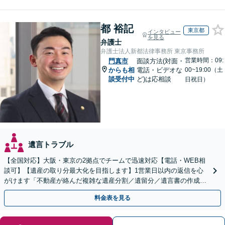
都 裕記
東京都
インタビュー
を見る
弁護士
弁護士法人新都法律事務所 東京事務所
営業時間：09:
門真市
面談方法(対面・
からも相
電話・ビデオな
00~19:00（土
談受付中
ど)は応相談
日祝日）
遺言トラブル
【全国対応】大阪・東京の2拠点でチームで迅速対応【電話・WEB相
談可】【遺産の取り分最大化を目指します】1営業日以内の返信を心
がけます「不動産が絡んだ複雑な遺産分割／遺留分／遺言書の作成・
執行／事業承継など、お任せください」【休日相談あり】
料金表を見る