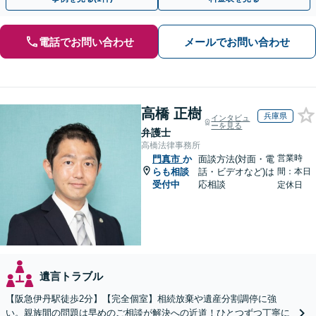
電話でお問い合わせ
メールでお問い合わせ
高橋 正樹
兵庫県
インタビュ
ーを見る
弁護士
高橋法律事務所
営業時
門真市
か
面談方法(対面・電
らも相談
話・ビデオなど)は
間：本日
受付中
応相談
定休日
遺言トラブル
【阪急伊丹駅徒歩2分】【完全個室】相続放棄や遺産分割調停に強
い。親族間の問題は早めのご相談が解決への近道！ひとつずつ丁寧に