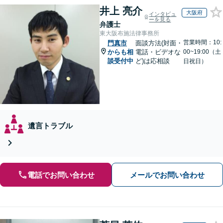
井上 亮介
大阪府
インタビュ
ーを見る
弁護士
東大阪布施法律事務所
営業時間：10:
門真市
面談方法(対面・
からも相
電話・ビデオな
00~19:00（土
談受付中
ど)は応相談
日祝日）
遺言トラブル
電話でお問い合わせ
メールでお問い合わせ