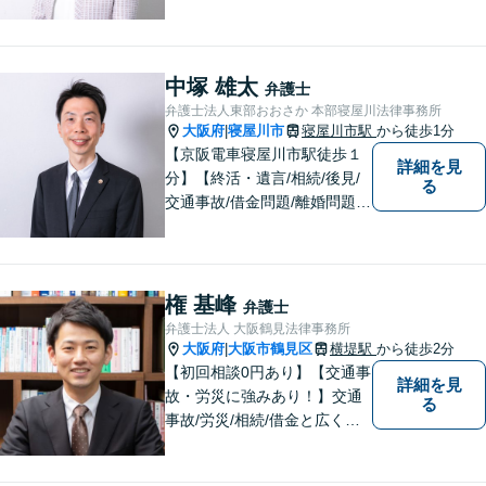
りのお気持ちやご事情に寄り
添った対応を心がけます。お
気軽にご相談いただければ、
全力でサポートいたします。
中塚 雄太
弁護士
弁護士法人東部おおさか 本部寝屋川法律事務所
大阪府
寝屋川市
寝屋川市駅
から徒歩1分
|
【京阪電車寝屋川市駅徒歩１
詳細を見
分】【終活・遺言/相続/後見/
る
交通事故/借金問題/離婚問題等
のご相談多数】【ご来所が難
しい場合は出張可能】ご依頼
者や関係者とのコミュニケー
ションを大切にして、さまざ
権 基峰
弁護士
まな問題の解決に向けてサポ
弁護士法人 大阪鶴見法律事務所
ートさせていただきます。
大阪府
大阪市鶴見区
横堤駅
から徒歩2分
|
【初回相談0円あり】【交通事
詳細を見
故・労災に強みあり！】交通
る
事故/労災/相続/借金と広く法
律問題に対応。【横堤駅2分】
法律トラブルに巻き込まれた/