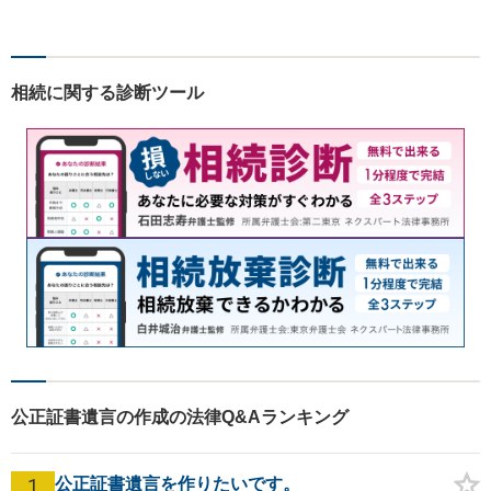
ン力と精神的なタフさが強
み。依頼者さまにとって身近
で頼れる弁護士を目指しま
す。【休日相談可】【今福鶴
相続に関する診断ツール
見駅2分】
公正証書遺言の作成の法律Q&Aランキング
1
公正証書遺言を作りたいです。