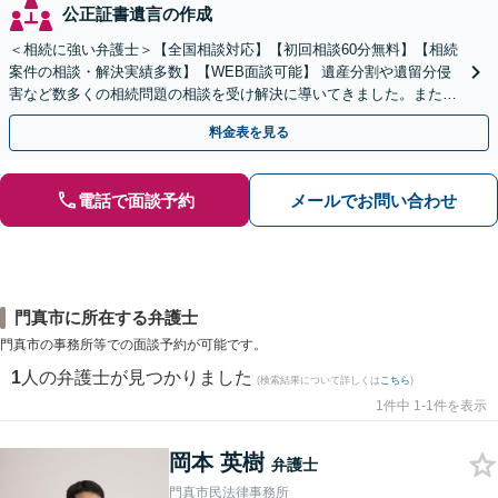
公正証書遺言の作成
＜相続に強い弁護士＞【全国相談対応】【初回相談60分無料】【相続
案件の相談・解決実績多数】【WEB面談可能】 遺産分割や遺留分侵
害など数多くの相続問題の相談を受け解決に導いてきました。また、
過去に１００件超の遺言作成のお手伝いをしました。
料金表を見る
電話で面談予約
メールでお問い合わせ
門真市に所在する弁護士
門真市の事務所等での面談予約が可能です。
1
人の弁護士が見つかりました
(検索結果について詳しくは
こちら
)
1件中 1-1件を表示
岡本 英樹
弁護士
門真市民法律事務所