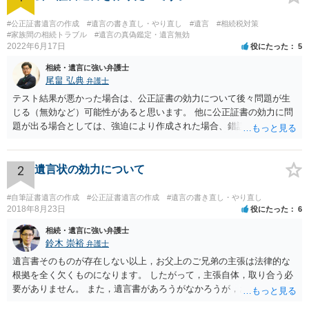
#公正証書遺言の作成
#遺言の書き直し・やり直し
#遺言
#相続税対策
#家族間の相続トラブル
#遺言の真偽鑑定・遺言無効
2022年6月17日
役にたった
5
相続・遺言に強い弁護士
尾畠 弘典
弁護士
テスト結果が悪かった場合は、公正証書の効力について後々問題が生
じる（無効など）可能性があると思います。 他に公正証書の効力に問
題が出る場合としては、強迫により作成された場合、錯誤（勘違い）
の場合などがあります。 遺言の対象となる財産の多寡などにもよりま
すが、弁護士に作成を依頼する場合は、１０～数十万円程度になるケ
ースが多いと思います。 報酬体系は、弁護士ごとに異なりますので一
2
遺言状の効力について
律の基準はありません。
#自筆証書遺言の作成
#公正証書遺言の作成
#遺言の書き直し・やり直し
2018年8月23日
役にたった
6
相続・遺言に強い弁護士
鈴木 崇裕
弁護士
遺言書そのものが存在しない以上，お父上のご兄弟の主張は法律的な
根拠を全く欠くものになります。 したがって，主張自体，取り合う必
要がありません。 また，遺言書があろうがなかろうが，お父上のご兄
弟と面会しなければならない義務はもともとありません。 峰岸先生の