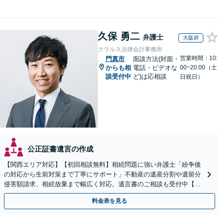
久保 勇二
弁護士
大阪府
クラルス法律会計事務所
営業時間：10:
門真市
面談方法(対面・
からも相
電話・ビデオな
00~20:00（土
談受付中
ど)は応相談
日祝日）
公正証書遺言の作成
【関西エリア対応】【初回相談無料】相続問題に強い弁護士「紛争後
の対応から生前対策まで丁寧にサポート」不動産の遺産分割や遺留分
侵害額請求、相続放棄まで幅広く対応。遺言書のご相談も受付中【夜
間・休日面談可】【WEB面談】【完全個室】
料金表を見る