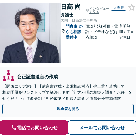
日髙 尚
大阪府
インタビュー
を見る
弁護士
大園・日髙法律事務所
営業時
門真市
か
面談方法(対面・電
らも相談
話・ビデオなど)は
間：本日
受付中
応相談
定休日
公正証書遺言の作成
【関西エリア対応】【遺言書作成・出張相談対応】他士業と連携して
相続問題をワンストップで解決します「行方不明の相続人調査もお任
せください」遺産分割／相続放棄／相続人調査／遺留分侵害額請求／
登記など【休日・夜間面談可】【分割払い対応】
料金表を見る
電話でお問い合わせ
メールでお問い合わせ