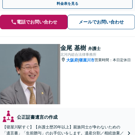
料金表を見る
電話でお問い合わせ
メールでお問い合わせ
金尾 基樹
弁護士
北河内総合法律事務所
大阪府
寝屋川市
営業時間：本日定休日
|
公正証書遺言の作成
【寝屋川駅すぐ】【弁護士歴20年以上】親族同士が争わないための
「遺言書」「生前贈与」のお手伝いをします。遺産分割／相続放棄／