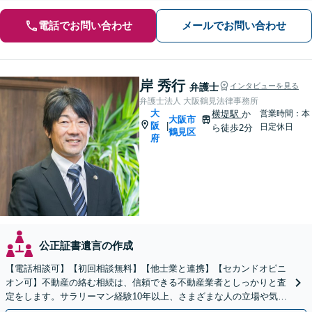
電話でお問い合わせ
メールでお問い合わせ
岸 秀行
弁護士
インタビューを見る
弁護士法人 大阪鶴見法律事務所
大
横堤駅
か
営業時間：本
大阪市
阪
|
日定休日
ら徒歩2分
鶴見区
府
公正証書遺言の作成
【電話相談可】【初回相談無料】【他士業と連携】【セカンドオピニ
オン可】不動産の絡む相続は、信頼できる不動産業者としっかりと査
定をします。サラリーマン経験10年以上、さまざまな人の立場や気持
ちが分かります。遺産分割や相続放棄もお任せください。