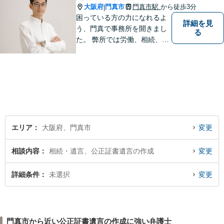
大阪府
門真市
門真市駅
から徒歩3分
|
困っている方の力になれるよ
詳細を見
う、門真で事務所を開きまし
る
た。 弊所では労働、相続、離
婚、交通事故、不動産、破
産、中小企業法務その他様々
な法律相談を承っておりま
す。
エリア
大阪府、門真市
変更
相談内容
相続・遺言、公正証書遺言の作成
変更
詳細条件
未選択
変更
門真市から近い公正証書遺言の作成に強い弁護士