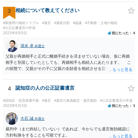
ご回答にもありますが， 代理人弁護士をたてて，その弁護士から相手
方に対して， ・相続に関する主張は法的根拠がなく，一切応じないこ
3
相続について教えてください
と ・今後一切の連絡をしてこないでほしいこと ・連絡を継続してくる
ようであれば警察への通報や法的措置も辞さないこと などを記載した
#家族間の相続トラブル
#遺言
#遺産分割
#協議
#不動産・土地の相続
書面を発送してもらうことがよろしいように思います。
#公正証書遺言の作成
2023年8月5日
役にたった
4
清水 卓
弁護士
父親が再婚相手と正式に離婚手続きを済ませていない場合、仮に再婚
相手と別居していたとしても、再婚相手も相続人にあたります。 こ
の状態で、父親がその子に父親の全財産を相続させる旨の公正証書遺
言を残した場合、一旦は子が父親の全財産を相続することになります
が、再婚相手の遺留分を侵害しているため、再婚相手から相続人
（子）に対して遺留分侵害額請求権が行使される可能性があります。
4
認知症の人の公正証書遺言
お悩みのようであれば、問題の当事者であるお父様本人がお住まい
の地域等の弁護士に直接相談してみるのが望ましいように思います。
#認知症・意思疎通不能
#遺言
#遺言の真偽鑑定・遺言無効
#公正証書遺言の作成
【参考】民法 （遺留分侵害額の請求） 第千四十六条 遺留分権利者及
2023年6月2日
役にたった
3
びその承継人は、受遺者（特定財産承継遺言により財産を承継し又は
相続分の指定を受けた相続人を含む。以下この章において同じ。）又
大石 誠
弁護士
は受贈者に対し、遺留分侵害額に相当する金銭の支払を請求すること
裁判中（まだ終結していない）であれば、今からでも遺言無効確認に
ができる。
方針転換をすることも可能ですよ。