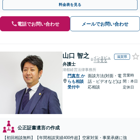
点から遺言書を作成します。
料金表を見る
電話でお問い合わせ
メールでお問い合わせ
山口 智之
滋賀県
インタビュ
ーを見る
弁護士
湖都経営法律事務所
営業時
門真市
か
面談方法(対面・電
らも相談
話・ビデオなど)は
間：本日
受付中
応相談
定休日
公正証書遺言の作成
【初回相談無料】【年間相談実績400件超】空家対策・事業承継に強