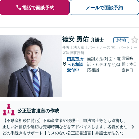
電話で面談予約
メールで面談予約
徳安 勇佑
弁護士
京都府
弁護士法人富士パートナーズ 富士パートナー
ズ法律事務所
営業時
門真市
か
面談方法(対面・電
らも相談
話・ビデオなど)は
間：本日
受付中
応相談
定休日
公正証書遺言の作成
【不動産相続に特化】不動産業者や税理士、司法書士等とも連携し、
正しい評価額や適切な売却時期などをアドバイスします。名義変更な
どの手続きもサポート【ミスのない公正証書遺言】弁護士が法的な観