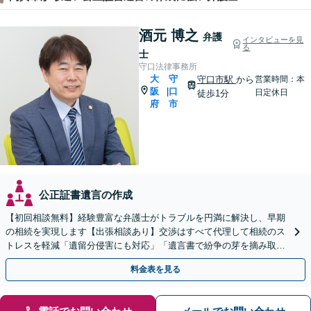
酒元 博之
弁護
インタビューを見
る
士
守口法律事務所
大
守
守口市駅
から
営業時間：本
阪
口
|
日定休日
徒歩1分
府
市
公正証書遺言の作成
【初回相談無料】経験豊富な弁護士がトラブルを円満に解決し、早期
の相続を実現します【出張相談あり】交渉はすべて代理して相続のス
トレスを軽減「遺留分侵害にも対応」「遺言書で紛争の芽を摘み取
る」【完全個室制】【バリアフリー対応】【守口市駅1分】
料金表を見る