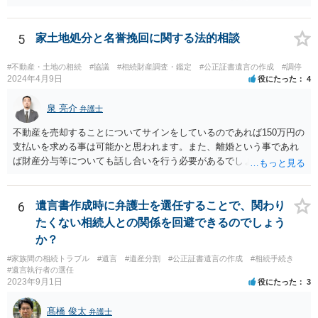
5
家土地処分と名誉挽回に関する法的相談
#不動産・土地の相続
#協議
#相続財産調査・鑑定
#公正証書遺言の作成
#調停
2024年4月9日
役にたった
4
泉 亮介
弁護士
不動産を売却することについてサインをしているのであれば150万円の
支払いを求める事は可能かと思われます。また、離婚という事であれ
ば財産分与等についても話し合いを行う必要があるでしょう。 細かい
事情をお伺いする必要もあるかと思われますので、一度お近くの弁護
士事務所へご相談されると良いでしょう。
6
遺言書作成時に弁護士を選任することで、関わり
たくない相続人との関係を回避できるのでしょう
か？
#家族間の相続トラブル
#遺言
#遺産分割
#公正証書遺言の作成
#相続手続き
#遺言執行者の選任
2023年9月1日
役にたった
3
髙橋 俊太
弁護士