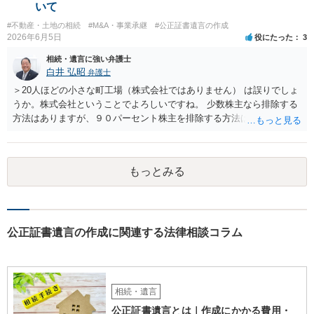
ます。それでも回答がない場合には、母親本人の意思能力や真意、兄
いて
による不当な関与の有無も含めて、別の弁護士に資料（遺言書案、委
#不動産・土地の相続
#M&A・事業承継
#公正証書遺言の作成
任状、母親の発言内容、弁護士との連絡履歴、兄とのやり取り等）を
2026年6月5日
役にたった
3
示して相談した方がよいように思います。
相続・遺言に強い弁護士
白井 弘昭
弁護士
＞20人ほどの小さな町工場（株式会社ではありません） は誤りでしょ
うか。株式会社ということでよろしいですね。 少数株主なら排除する
方法はありますが、９０パーセント株主を排除する方法は現実的にあ
りません。 事業承継や株譲渡を進めるには、社員全員で本人を説得す
るか、家族を説得して承継させるかしかないでしょう。 また、出資者
がいれば、全員で会社を辞めて新たな会社を立ち上げることも考えら
もっとみる
れます。 それか、しばらく我慢して、社長が没した後に相続人から承
継させるしかないように思えます。 私見ながらご参考まで。
公正証書遺言の作成に関連する法律相談コラム
相続・遺言
公正証書遺言とは｜作成にかかる費用・