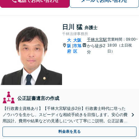
電話でお問い合わせ
メールでお問い合わせ
日川 猛
弁護士
千林法律事務所
千林大宮駅
営業時間：09:00~
大
大阪
18:00（土日祝
阪
市旭
から徒歩2
|
府
区
日）
分
公正証書遺言の作成
【行政書士資格あり】【千林大宮駅徒歩2分】行政書士時代に培った
ノウハウを生かし、スピーディな相続手続きを目指します。安心の費
用設計。費用や結果などの見通しについて丁寧にご説明。公正証書遺
言や遺言執行人にも対応。【初回相談無料】【当日相談可】
料金表を見る