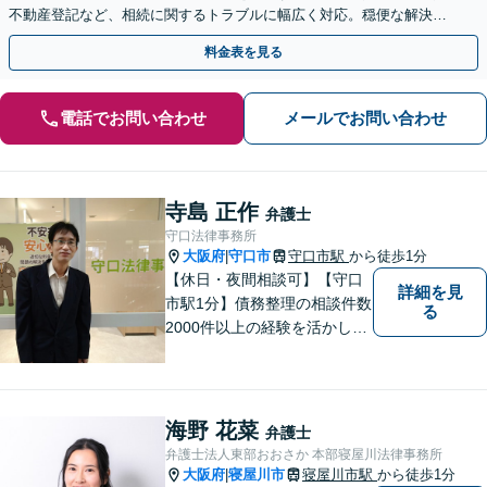
不動産登記など、相続に関するトラブルに幅広く対応。穏便な解決を
心がけます。【初回相談無料】【夜間・休日の相談可能】
料金表を見る
電話でお問い合わせ
メールでお問い合わせ
寺島 正作
弁護士
守口法律事務所
大阪府
守口市
守口市駅
から徒歩1分
|
【休日・夜間相談可】【守口
詳細を見
市駅1分】債務整理の相談件数
る
2000件以上の経験を活かし、
依頼者様の法律問題を徹底的
にバックアップいたします。
どなたでも相談しやすく、依
頼者様が不安を抱かないよう
海野 花菜
弁護士
に、わかりやすく的確なアド
弁護士法人東部おおさか 本部寝屋川法律事務所
バイスを心がけております。
大阪府
寝屋川市
寝屋川市駅
から徒歩1分
|