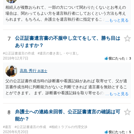
相続人が複数おられて、一部の方について関わりたくないとお考えの
場合は、関わってもよい方を遺言執行者にしておくという方法も考え
られます。もちろん、弁護士を遺言執行者に指定することもできます
が、（関わってもよい）相続人を遺言執行者に指定しておいて、その
方に再委任の権限を付与しておくという方法もあります。 一度、弁護
士に直接ご相談されることをお勧めいたします。
7
公正証書遺言書の不服申し立てをして、勝ち目は
ありますか？
#公正証書遺言の作成
#遺言の書き直し・やり直し
2018年12月7日
役にたった
3
高島 秀行
弁護士
父の公正証書作成当時の診断書や看護記録があれば 取寄せて、父が遺
言書作成当時に判断能力がないと判断できれば 遺言書を無効とするこ
とができます。 まず、診断書や看護記録を取り寄せるのが重要となり
ます。 ご自分で取り寄せるか、弁護士に取り寄せてもらうかしたらよ
いと思います。
8
弁護士への連絡未回答、公正証書遺言の確認は可
能か？
#遺言
#公正証書遺言の作成
#相続トラブルの代理交渉
2026年6月20日
役にたった
5