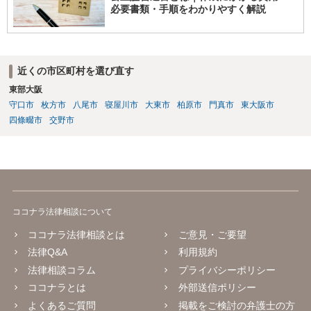
必要書類・手順をわかりやすく解説
近くの市区町村を選び直す
東部大阪
守口市
枚方市
八尾市
寝屋川市
大東市
柏原市
門真市
東大阪市
四條畷市
交野市
ココナラ法律相談について
ココナラ法律相談とは
ご意見・ご要望
法律Q&A
利用規約
法律相談コラム
プライバシーポリシー
ココナラとは
外部送信ポリシー
よくあるご質問
掲載をご検討の弁護士の方