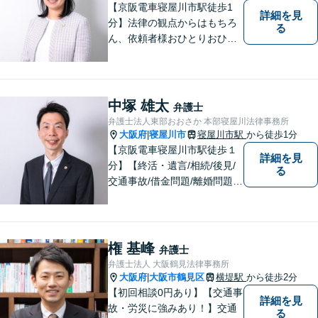
【京阪電車寝屋川市駅徒歩1
詳細を見
分】法律の観点からはもちろ
る
ん、依頼者様おひとりおひと
りのお気持ちやご事情に寄り
添った対応を心がけます。お
気軽にご相談いただければ、
全力でサポートいたします。
中塚 雄太
弁護士
弁護士法人東部おおさか 本部寝屋川法律事務所
大阪府
寝屋川市
寝屋川市駅
から徒歩1分
|
【京阪電車寝屋川市駅徒歩１
詳細を見
分】【終活・遺言/相続/後見/
る
交通事故/借金問題/離婚問題等
のご相談多数】【ご来所が難
しい場合は出張可能】ご依頼
者や関係者とのコミュニケー
ションを大切にして、さまざ
権 基峰
弁護士
まな問題の解決に向けてサポ
弁護士法人 大阪鶴見法律事務所
ートさせていただきます。
大阪府
大阪市鶴見区
横堤駅
から徒歩2分
|
【初回相談0円あり】【交通事
詳細を見
故・労災に強みあり！】交通
る