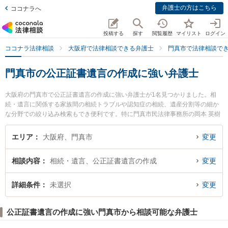
弁護士の方はこちら
ココナラへ
投稿する
探す
閲覧履歴
マイリスト
ログイン
ココナラ法律相談
大阪府で法律相談できる弁護士
門真市で法律相談で
門真市の公正証書遺言の作成に強い弁護士
大阪府の門真市で公正証書遺言の作成に強い弁護士が1名見つかりました。相
続・遺言に関係する家族間の相続トラブルや認知症の相続、遺産分割等の細か
な分野での絞り込み検索もでき便利です。特に門真市民法律事務所の岡本 英樹
弁護士のプロフィール情報や弁護士費用、強みなどが注目されています。『門
真市で土日や夜間に発生した公正証書遺言の作成のトラブルを今すぐに弁護士
エリア
大阪府、門真市
変更
に相談したい』『公正証書遺言の作成のトラブル解決の実績豊富な近くの弁護
士を検索したい』『初回相談無料で公正証書遺言の作成を法律相談できる門真
相談内容
相続・遺言、公正証書遺言の作成
変更
市内の弁護士に相談予約したい』などでお困りの相談者さんにおすすめです。
詳細条件
未選択
変更
公正証書遺言の作成に強い門真市から相談可能な弁護士