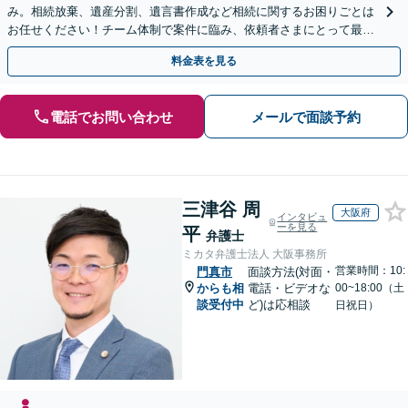
み。相続放棄、遺産分割、遺言書作成など相続に関するお困りごとは
お任せください！チーム体制で案件に臨み、依頼者さまにとって最善
の解決を目指します【堅田駅4分】【無料駐車場あり】
料金表を見る
電話でお問い合わせ
メールで面談予約
三津谷 周
大阪府
インタビュ
ーを見る
平
弁護士
ミカタ弁護士法人 大阪事務所
営業時間：10:
門真市
面談方法(対面・
からも相
電話・ビデオな
00~18:00（土
談受付中
ど)は応相談
日祝日）