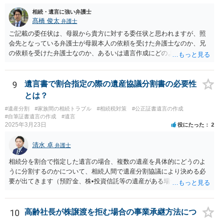
相続・遺言に強い弁護士
髙橋 俊太
弁護士
ご記載の委任状は、母親から貴方に対する委任状と思われますが、照
会先となっている弁護士が母親本人の依頼を受けた弁護士なのか、兄
の依頼を受けた弁護士なのか、あるいは遺言作成にどのような立場で
関与しているのかによって、説明を求められる範囲は変わり得るもの
と思われます。 仮に、その弁護士が母親本人から依頼を受けているの
であれば、母親本人に対する報告義務が問題となります。母親が貴方
9
遺言書で割合指定の際の遺産協議分割書の必要性
に一任する旨を明確に伝えており、委任状の内容にも、弁護士との連
とは？
絡、進捗確認、公正証書遺言の作成有無や控えの確認等が含まれてい
#遺産分割
#家族間の相続トラブル
#相続税対策
#公正証書遺言の作成
るのであれば、貴方から進捗状況等の説明を求める余地はあります。
#自筆証書遺言の作成
#遺言
他方で、その弁護士が兄の依頼を受けた弁護士である場合には、兄の
2025年3月23日
役にたった
2
代理人という立場になりますので、貴方や母親に対して当然に進捗状
況を報告する義務があるとは限りません。また、親族間で利害対立が
清水 卓
弁護士
ある可能性がある場合、守秘義務や本人意思確認の観点から、委任状
があるとしても直ちに内容を開示しないこともあり得ます。 公正証書
相続分を割合で指定した遺言の場合、複数の遺産を具体的にどうのよ
遺言が作成済みである場合でも、生前にその存在や内容を誰に開示す
うに分割するのかについて、相続人間で遺産分割協議により決める必
るかは、基本的には遺言者本人の意思による問題です。まずは、母親
要が出てきます（預貯金、株•投資信託等の遺産がある場合に、どの遺
本人から弁護士に対し、「娘に進捗状況及び公正証書遺言の作成有
産についても相続分の割合で分けるのか、預貯金はある相続人に、株•
無・内容について説明してよい」旨を明確に伝えてもらい、委任状の
投資信託は他の相続人にというような分け方をするのか等について
写しを添付して、期限を区切って書面で回答を求めることが考えられ
は、相続人間で遺産分割協議により決める必要があります）。
10
高齢社長が株譲渡を拒む場合の事業承継方法につ