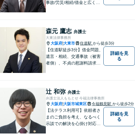
事故/労災/相続/借金と広く法
律問題に対応。【横堤駅2分】
法律トラブルに巻き込まれた/
巻き込まれそうな方はお早め
にご相談ください。【労災事
森元 鷹志
弁護士
故：9年前の事故でも数千万円
大東法律事務所
の賠償を獲得】
大阪府
大東市
住道駅
から徒歩3分
|
【住道駅徒歩3分】借金問題、
詳細を見
遺言・相続、交通事故（被害
る
者側）、不貞の慰謝料請求は
初回相談が無料。初めての方
でも安心して相談できるよう
に、丁寧な聞き取りとわかり
やすい説明を心がけておりま
辻 和弥
弁護士
す。お気軽にご相談くださ
弁護士法人ももとせ 今福法律事務所
い。
大阪府
大阪市城東区
今福鶴見駅
から徒歩2分
|
【法テラス利用可】依頼者さ
詳細を見
まのご負担を考え、なるべく
る
示談での解決を心掛け対応い
たします。コミュニケーショ