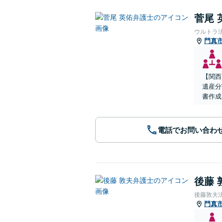
菅尾 
ウルトラ
門真
【関西
遺産分
書作成
電話でお問い合わ
後藤 
後藤敦夫
門真