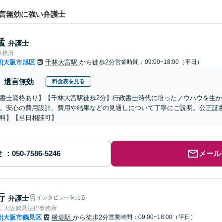
言無効に強い弁護士
猛
弁護士
事務所
府
大阪市旭区
千林大宮駅
から徒歩2分
営業時間：09:00~18:00（平日）
|
遺言無効
料金表を見る
書士資格あり】【千林大宮駅徒歩2分】行政書士時代に培ったノウハウを生
。安心の費用設計。費用や結果などの見通しについて丁寧にご説明。公正証
料】【当日相談可】
せ
メール
行
弁護士
インタビューを見る
人 大阪鶴見法律事務所
府
大阪市鶴見区
横堤駅
から徒歩2分
営業時間：09:00~18:00（平日）
|