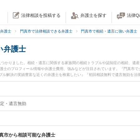
法律相談を投稿する
弁護士を探す
法律Q
弁護士
門真市で法律相談できる弁護士
門真市で相続・遺言に強い弁護士
い弁護士
見つかりました。相続・遺言に関係する家族間の相続トラブルや認知症の相続、遺
弁護士のプロフィール情報や弁護士費用、強みなどが注目されています。『門真市で
ブル解決の実績豊富な近くの弁護士を検索したい』『初回相談無料で遺言無効を法
。
定・遺言無効
真市から相談可能な弁護士