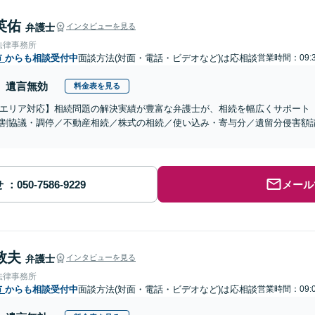
英佑
弁護士
インタビューを見る
法律事務所
市
からも相談受付中
面談方法(対面・電話・ビデオなど)は応相談
営業時間：09:3
遺言無効
料金表を見る
エリア対応】相続問題の解決実績が豊富な弁護士が、相続を幅広くサポート
割協議・調停／不動産相続／株式の相続／使い込み・寄与分／遺留分侵害額
せ
メール
敦夫
弁護士
インタビューを見る
法律事務所
市
からも相談受付中
面談方法(対面・電話・ビデオなど)は応相談
営業時間：09:0