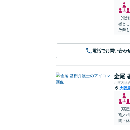
【電話
者とし
放棄も
電話でお問い合わ
金尾 
北河内総
大阪
【寝屋
割／相
間・休