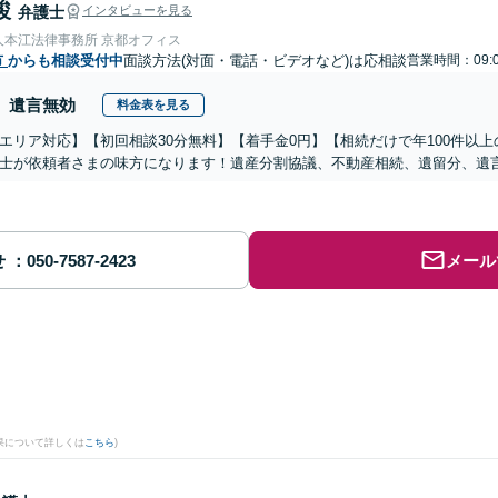
駿
弁護士
インタビューを見る
人本江法律事務所 京都オフィス
市
からも相談受付中
面談方法(対面・電話・ビデオなど)は応相談
営業時間：09:0
遺言無効
料金表を見る
エリア対応】【初回相談30分無料】【着手金0円】【相続だけで年100件以
士が依頼者さまの味方になります！遺産分割協議、不動産相続、遺留分、遺
せ
メール
果について詳しくは
こちら
)