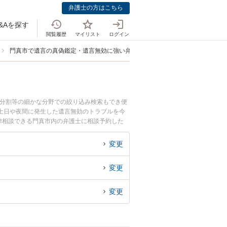
弁護士の方はこちら
&Aを探す
閲覧履歴
マイリスト
ログイン
門真市で遺言の真偽鑑定・遺言無効に強い弁護士
産分割等の細かな分野での絞り込み検索もでき便
土日や夜間に発生した遺言無効のトラブルを今
律相談できる門真市内の弁護士に相談予約した
変更
変更
変更