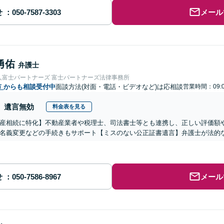
せ
メール
勇佑
弁護士
人富士パートナーズ 富士パートナーズ法律事務所
市
からも相談受付中
面談方法(対面・電話・ビデオなど)は応相談
営業時間：09:0
遺言無効
料金表を見る
産相続に特化】不動産業者や税理士、司法書士等とも連携し、正しい評価額
名義変更などの手続きもサポート【ミスのない公正証書遺言】弁護士が法的
せ
メール