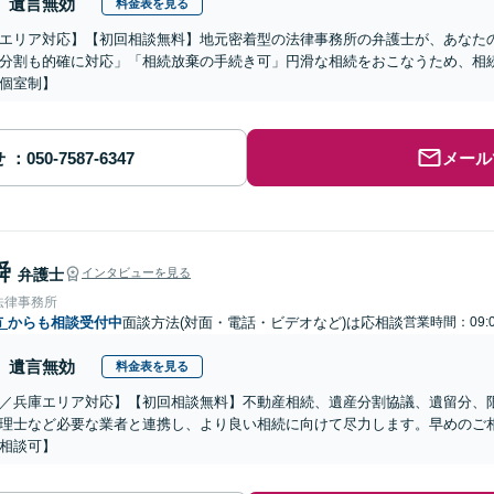
遺言無効
料金表を見る
エリア対応】【初回相談無料】地元密着型の法律事務所の弁護士が、あなた
分割も的確に対応」「相続放棄の手続き可」円滑な相続をおこなうため、相
個室制】
せ
メール
舜
弁護士
インタビューを見る
法律事務所
市
からも相談受付中
面談方法(対面・電話・ビデオなど)は応相談
営業時間：09:0
遺言無効
料金表を見る
／兵庫エリア対応】【初回相談無料】不動産相続、遺産分割協議、遺留分、
理士など必要な業者と連携し、より良い相続に向けて尽力します。早めのご
相談可】