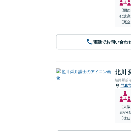
【関西
む遺産
【完全
電話でお問い合わ
北川 
姫路駅前
門真
【大阪
者や税
【休日