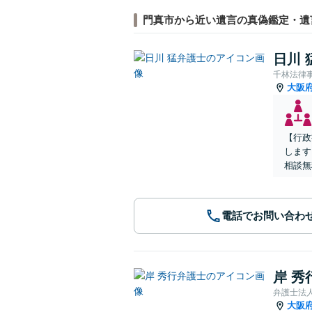
門真市から近い遺言の真偽鑑定・遺
日川 
千林法律
大阪
【行政
します
相談無
電話でお問い合わ
岸 秀
弁護士法
大阪