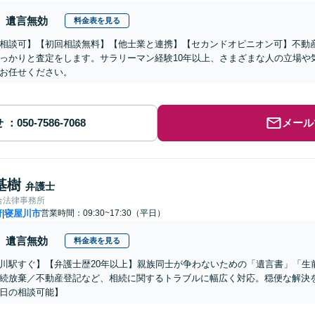
遺言無効
料金表を見る
相談可】【初回相談無料】【他士業と連携】【セカンドオピニオン可】不動
っかりと査定をします。サラリーマン経験10年以上、さまざまな人の立場や
お任せください。
せ
メール
基樹
弁護士
合法律事務所
府
寝屋川市
営業時間：09:30~17:30（平日）
|
遺言無効
料金表を見る
川駅すぐ】【弁護士歴20年以上】親族同士が争わないための「遺言書」「生
続放棄／不動産登記など、相続に関するトラブルに幅広く対応。穏便な解決
日の相談可能】