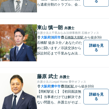
る
ら遺産分割のトラブル、会社
の事業継承まで対応します。
「交通事故」は後遺症案件に
て1級相当での和解実績あり
【初回相談30分無料】
東山 慎一朗
弁護士
弁護士法人千里みなみ法律事務所 石橋オフィス
大阪府
池田市
石橋阪大前駅
から徒歩3分
|
石橋駅 徒歩３分／あなたのた
詳細を見
めに闘います／示談交渉から
る
訴訟対応まで千里みなみ法律
事務所にお任せください
藤原 武士
弁護士
弁護士法人Legal Home 豊中オフィス
大阪府
豊中市
岡町駅
から徒歩10分
|
【岡町駅近く】【初回面談無
詳細を見
料】当事者だけでは解決でき
る
ない問題も、弁護士がそばに
いることで理想的な解決が目