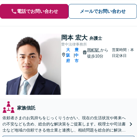
電話でお問い合わせ
メールでお問い合わせ
岡本 宏大
弁護士
豊中法律事務所
大
豊
岡町駅
から
営業時間：本
阪
中
|
日定休日
徒歩10分
府
市
家族信託
依頼者さまのお気持ちをじっくりうかがい、現在の生活状況や将来へ
の不安なども含め、総合的な解決策をご提案します。税理士や司法書
士など地域の信頼できる他士業と連携し、相続問題を総合的に解決
「後見人にお悩みの方もお気軽にご相談を」