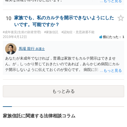
10
家族でも、私のカルテを開示できないようにした
いです。可能ですか？
#成年後見(生前の財産管理)
#家族信託
#認知症・意思疎通不能
2019年4月12日
役にたった
1
馬場 龍行
弁護士
あなたが未成年でなければ，普通は家族でもカルテ開示はできませ
ん。が，しっかり禁じておきたいのであれば，あらかじめ病院にカル
テ開示しないように伝えておくのが安心です。 病院に開示しないよう
に伝える書面を作ることはできますが，それがなくても開示はされる
可能性は低いのでコストパフォーマンスとしてはどうかなという感じ
がします。
もっとみる
家族信託に関連する法律相談コラム