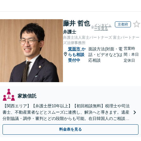
藤井 哲也
京都府
インタビュ
ーを見る
弁護士
弁護士法人富士パートナーズ 富士パートナー
ズ法律事務所
営業時
箕面市
か
面談方法(対面・電
らも相談
話・ビデオなど)は
間：本日
受付中
応相談
定休日
家族信託
【関西エリア】【弁護士歴10年以上】【初回相談無料】税理士や司法
書士、不動産業者などとスムーズに連携し、解決へと導きます。遺産
分割協議・調停・審判とどの段階からも可能。在日韓国人のご相談も
対応しております【休日・夜間相談可】
料金表を見る