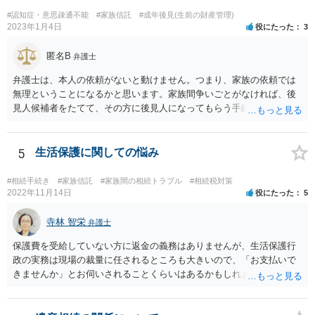
#認知症・意思疎通不能
#家族信託
#成年後見(生前の財産管理)
2023年1月4日
役にたった
3
匿名B
弁護士
弁護士は、本人の依頼がないと動けません。つまり、家族の依頼では
無理ということになるかと思います。家族間争いごとがなければ、後
見人候補者をたてて、その方に後見人になってもらう手続をすすめた
ほうが、今後もいろいろやりやすくなると思います。
5
生活保護に関しての悩み
#相続手続き
#家族信託
#家族間の相続トラブル
#相続税対策
2022年11月14日
役にたった
5
寺林 智栄
弁護士
保護費を受給していない方に返金の義務はありませんが、生活保護行
政の実務は現場の裁量に任されるところも大きいので、「お支払いで
きませんか」とお伺いされることくらいはあるかもしれません。 通報
するかどうかは、あなたとお父さんの妹さんとの関係などを総合的に
考えてご判断いただくのが良いと思います。