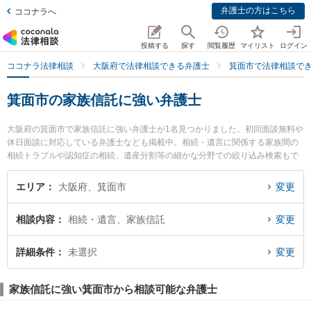
弁護士の方はこちら
ココナラへ
投稿する
探す
閲覧履歴
マイリスト
ログイン
ココナラ法律相談
大阪府で法律相談できる弁護士
箕面市で法律相談で
箕面市の家族信託に強い弁護士
大阪府の箕面市で家族信託に強い弁護士が1名見つかりました。初回面談無料や
休日面談に対応している弁護士なども掲載中。相続・遺言に関係する家族間の
相続トラブルや認知症の相続、遺産分割等の細かな分野での絞り込み検索もで
き便利です。特に箕面駅前法律事務所の石塚 誠弁護士のプロフィール情報や弁
護士費用、強みなどが注目されています。『箕面市で土日や夜間に発生した家
エリア
大阪府、箕面市
変更
族信託のトラブルを今すぐに弁護士に相談したい』『家族信託のトラブル解決
の実績豊富な近くの弁護士を検索したい』『初回相談無料で家族信託を法律相
相談内容
相続・遺言、家族信託
変更
談できる箕面市内の弁護士に相談予約したい』などでお困りの相談者さんにお
すすめです。
詳細条件
未選択
変更
家族信託に強い箕面市から相談可能な弁護士