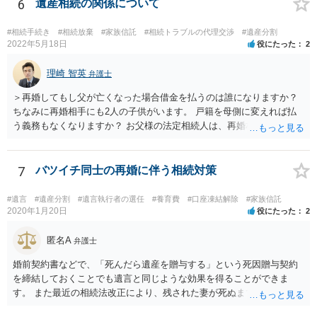
6
遺産相続の関係について
#相続手続き
#相続放棄
#家族信託
#相続トラブルの代理交渉
#遺産分割
2022年5月18日
役にたった
2
理崎 智英
弁護士
＞再婚してもし父が亡くなった場合借金を払うのは誰になりますか？
ちなみに再婚相手にも2人の子供がいます。 戸籍を母側に変えれば払
う義務もなくなりますか？ お父様の法定相続人は、再婚相手とご相談
者様なので、お父様の借金はご相談者様も相続することになります。
戸籍がどこにあるのかは関係ありません。 ただし、お父様が亡くなっ
たことを知ってから３か月以内に家庭裁判所にて「相続放棄」の手続
7
バツイチ同士の再婚に伴う相続対策
をすれば、ご相談者様はお父様の借金は相続しません。
#遺言
#遺産分割
#遺言執行者の選任
#養育費
#口座凍結解除
#家族信託
2020年1月20日
役にたった
2
匿名A
弁護士
婚前契約書などで、「死んだら遺産を贈与する」という死因贈与契約
を締結しておくことでも遺言と同じような効果を得ることができま
す。 また最近の相続法改正により、残された妻が死ぬまで家に住み続
けられる権利として「配偶者居住権」という制度が設けられましたの