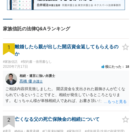
家族信託の法律Q&Aランキング
1
離婚したら親が出した開店資金返してもらえるの
か
#家族信託
#契約書・借用書なし
2020年7月17日
役にたった
18
相続・遺言に強い弁護士
髙橋 優
弁護士
ご相談内容拝見致しました。 開店資金を支出された親御さんが亡くな
られているということですと、相続が発生しているところとなりま
す。 むぅちゃん様が単独相続人であれば、お書き頂いたような方法で
ご主人に書面を書いてもらうことで対応は可能かと思います。 他にも
相続人おられるということであれば、他の相続人との協議が必要とな
るところです。 また、当該点とは別にご主人から貸付ではなく贈与で
2
亡くなる父の死亡保険金の相続について
あると主張される可能性がございます。 その場合には、貸付であるこ
とを伺わせる事情をどれだけ積み重ねることが出来るか、というとこ
#遺言
#M&A・事業承継
#口座凍結解除
#家族信託
#成年後見(生前の財産管理)