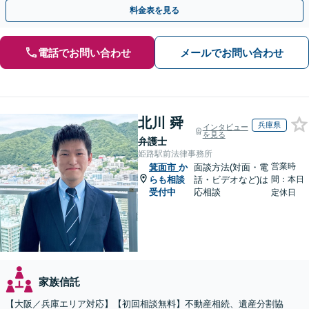
執行／事業承継など、お任せください」【休日相談あり】
料金表を見る
電話でお問い合わせ
メールでお問い合わせ
北川 舜
兵庫県
インタビュー
を見る
弁護士
姫路駅前法律事務所
営業時
箕面市
か
面談方法(対面・電
らも相談
話・ビデオなど)は
間：本日
受付中
応相談
定休日
家族信託
【大阪／兵庫エリア対応】【初回相談無料】不動産相続、遺産分割協