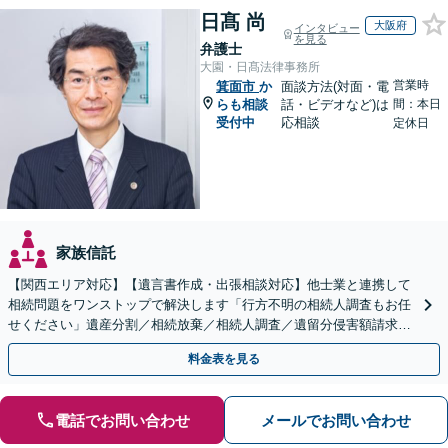
日髙 尚
大阪府
インタビュー
を見る
弁護士
大園・日髙法律事務所
営業時
箕面市
か
面談方法(対面・電
らも相談
話・ビデオなど)は
間：本日
受付中
応相談
定休日
家族信託
【関西エリア対応】【遺言書作成・出張相談対応】他士業と連携して
相続問題をワンストップで解決します「行方不明の相続人調査もお任
せください」遺産分割／相続放棄／相続人調査／遺留分侵害額請求／
登記など【休日・夜間面談可】【分割払い対応】
料金表を見る
電話でお問い合わせ
メールでお問い合わせ