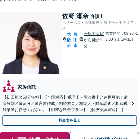
佐野 瀬奈
弁護士
ベリーベスト法律事務所 豊中千里中央オフィ
ス
千里中央駅
営業時間：09:30~1
大
豊
8:00（土日祝日）
阪
中
から徒歩1
|
府
市
分
家族信託
【初回相談60分無料】【全国対応】税理士・司法書士と連携可能！遺
産分割／遺留分／遺言書作成／相続放棄／相続人・財産調査／相続税
対策等お任せください。【明瞭な料金プラン】【解決実績豊富】【電
話相談可】
料金表を見る