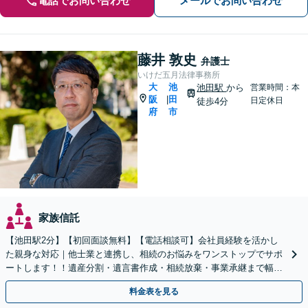
電話でお問い合わせ
メールでお問い合わせ
藤井 敦史
弁護士
いけだ五月法律事務所
大
池
池田駅
から
営業時間：本
阪
田
|
日定休日
徒歩4分
府
市
家族信託
【池田駅2分】【初回面談無料】【電話相談可】会社員経験を活かし
た親身な対応｜他士業と連携し、相続のお悩みをワンストップでサポ
ートします！！遺産分割・遺言書作成・相続放棄・事業承継まで幅広
く対応【休日・夜間対応可】
料金表を見る