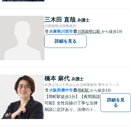
指せるようになります。離婚
問題／相続問題／借金問題／
交通事故／企業法務など、幅
三木田 直哉
弁護士
広く対応可能。【夜間／休日
川西能勢法律事務所
対応可能】まずはお気軽にご
兵庫県
川西市
川西能勢口駅
から徒歩1分
|
連絡ください。
詳細を見る
橋本 麻代
弁護士
弁護士法人千里みなみ法律事務所 豊中オフィス
大阪府
豊中市
岡町駅
から徒歩1分
|
【岡町駅徒歩1分】【夜間面談
詳細を見
可能】女性目線の丁寧な法律
る
相談に定評あり。法律のトラ
ブルを「あなたのための弁護
団」がスピード解決します。
書籍の出版経験あり。質の高