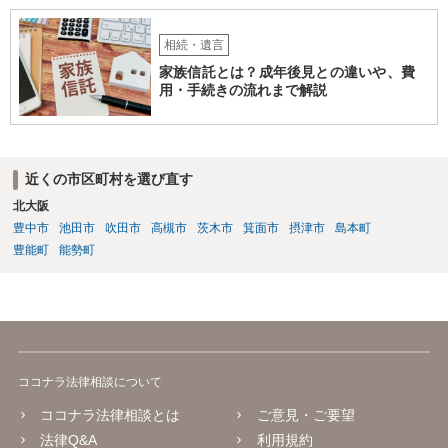
相続・遺言
家族信託とは？成年後見との違いや、費
用・手続きの流れまで解説
近くの市区町村を選び直す
北大阪
豊中市
池田市
吹田市
高槻市
茨木市
箕面市
摂津市
島本町
豊能町
能勢町
ココナラ法律相談について
ココナラ法律相談とは
ご意見・ご要望
法律Q&A
利用規約