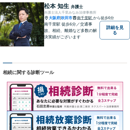
いリーガルサービスを提供し
松本 知生
弁護士
ます。
弁護士法人千里みなみ法律事務所
大阪府
吹田市
南千里駅
から徒歩6分
|
南千里駅 徒歩6分／交通事
詳細を見
故、相続、離婚など多数の解
る
決実績がございます
相続に関する診断ツール