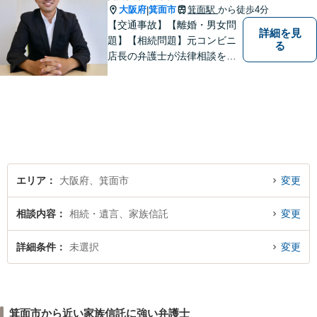
大阪府
箕面市
箕面駅
から徒歩4分
|
【交通事故】【離婚・男女問
詳細を見
題】【相続問題】元コンビニ
る
店長の弁護士が法律相談を承
ります。近所のコンビニに行
く感覚で、お気軽にご相談に
いらしてください！
エリア
大阪府、箕面市
変更
相談内容
相続・遺言、家族信託
変更
詳細条件
未選択
変更
箕面市から近い家族信託に強い弁護士