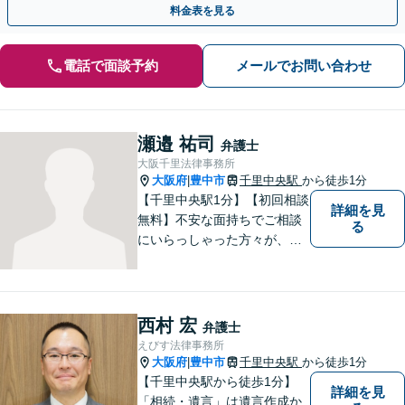
料金表を見る
電話で面談予約
メールでお問い合わせ
瀬邉 祐司
弁護士
大阪千里法律事務所
大阪府
豊中市
千里中央駅
から徒歩1分
|
【千里中央駅1分】【初回相談
詳細を見
無料】不安な面持ちでご相談
る
にいらっしゃった方々が、少
しで明るい気持ちで帰ってい
ただけるように日々邁進して
おります。相談者にとって最
善の法的手段を選択し、終局
西村 宏
弁護士
的解決に至るよう全力でサポ
えびす法律事務所
ートいたします。
大阪府
豊中市
千里中央駅
から徒歩1分
|
【千里中央駅から徒歩1分】
詳細を見
「相続・遺言」は遺言作成か