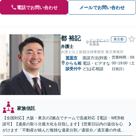
電話でお問い合わせ
メールでお問い合わせ
都 裕記
東京都
インタビュー
を見る
弁護士
弁護士法人新都法律事務所 東京事務所
営業時間：09:
箕面市
面談方法(対面・
からも相
電話・ビデオな
00~19:00（土
談受付中
ど)は応相談
日祝日）
家族信託
【全国対応】大阪・東京の2拠点でチームで迅速対応【電話・WEB相
談可】【遺産の取り分最大化を目指します】1営業日以内の返信を心
がけます「不動産が絡んだ複雑な遺産分割／遺留分／遺言書の作成・