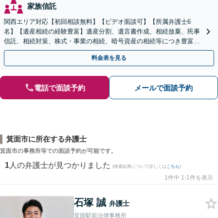
家族信託
関西エリア対応【初回相談無料】【ビデオ面談可】【所属弁護士6
名】【遺産相続の経験豊富】遺産分割、遺言書作成、相続放棄、民事
信託、相続対策、株式・事業の相続、暗号資産の相続等につき豊富な
対応実績。【バリアフリー】【完全個室対応】
料金表を見る
電話で面談予約
メールで面談予約
箕面市に所在する弁護士
箕面市の事務所等での面談予約が可能です。
1
人の弁護士が見つかりました
(検索結果について詳しくは
こちら
)
1件中 1-1件を表示
石塚 誠
弁護士
箕面駅前法律事務所