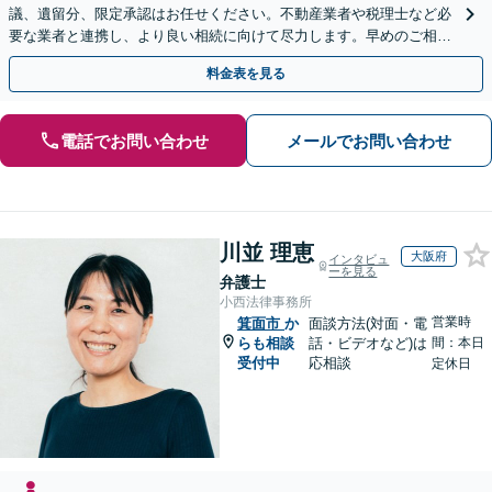
議、遺留分、限定承認はお任せください。不動産業者や税理士など必
要な業者と連携し、より良い相続に向けて尽力します。早めのご相談
が複雑化を防ぐカギとなります【休日相談可】
料金表を見る
電話でお問い合わせ
メールでお問い合わせ
川並 理恵
大阪府
インタビュ
ーを見る
弁護士
小西法律事務所
営業時
箕面市
か
面談方法(対面・電
らも相談
話・ビデオなど)は
間：本日
受付中
応相談
定休日