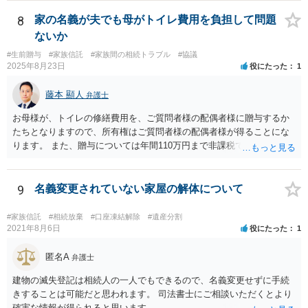
で、その制度を活用する方法も考えられます。 もし契約書の作成まで
視野に入れておられる場合は、お近くの弁護士、できれば相続に強い
8
家の名義が夫でも母がトイレ費用を負担して問題
弁護士にご相談なさるとよいでしょう。
ないか
#生前贈与
#家族信託
#家族間の相続トラブル
#協議
2025年8月23日
役にたった
1
藤本 顯人
弁護士
お母様が、トイレの修繕費用を、ご質問者様の配偶者様に贈与するか
たちとなりますので、所有権はご質問者様の配偶者様が得ることにな
ります。 また、贈与については年間110万円まで非課税であり、トイ
レの修繕費であればこの枠内に収まると思います。
9
名義変更されていない家屋の解体について
#家族信託
#相続放棄
#口座凍結解除
#遺産分割
2021年8月6日
役にたった
1
匿名A
弁護士
建物の滅失登記は相続人の一人でもできるので、名義変更せずに手続
きすることは可能だと思われます。 司法書士にご相談いただくとより
確実な情報が得られると思います。