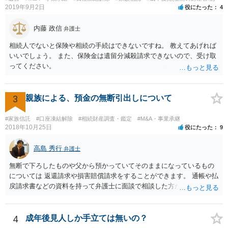
ろとなります。 返済の事実や、返済を約束するメール等です。 金額の
2019年9月2日
役にたった
4
大きさや状況を考えると、一つ一つの問題を解決し、万が一に備えて
おく方が宜しいかと思います。 緊急という訳ではないかと思います
内藤 政信
弁護士
が、事前準備が早い方が有効な手段が増える傾向にありますので、早
相続人でないと保険や相続の手続はできないですね。 教えてあげれば
目に弁護士を入れられることを御検討頂くと良いかと思います。
いいでしょう。 また、保険金は遺留分減殺請求できないので、受け取
ってください。
3
親族による、預金の無断引出しについて
#家族信託
#口座凍結解除
#相続財産調査・鑑定
#M&A・事業承継
2018年10月25日
役にたった
9
高島 秀行
弁護士
無断で下ろしたものや父から預かっていてそのままになっているもの
については 返還請求や損害賠償請求をすることができます。 通帳や払
戻請求書などの資料を持って弁護士に面談で相談した方がよいと思い
ます。
4
成年後見人しか手立ては無いの？