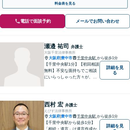
料金表を見る
電話で面談予約
メールでお問い合わせ
瀬邉 祐司
弁護士
大阪千里法律事務所
大阪府
豊中市
千里中央駅
から徒歩1分
|
【千里中央駅1分】【初回相談
詳細を見
無料】不安な面持ちでご相談
る
にいらっしゃった方々が、少
しで明るい気持ちで帰ってい
ただけるように日々邁進して
おります。相談者にとって最
善の法的手段を選択し、終局
西村 宏
弁護士
的解決に至るよう全力でサポ
えびす法律事務所
ートいたします。
大阪府
豊中市
千里中央駅
から徒歩1分
|
【千里中央駅から徒歩1分】
詳細を見
「相続・遺言」は遺言作成か