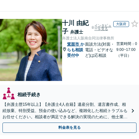
十川 由紀
大阪府
インタビュ
ーを見る
子
弁護士
弁護士法人阪南合同法律事務所
営業時間：0
箕面市
か
面談方法(対面・
らも相談
電話・ビデオな
9:00~17:00
受付中
ど)は応相談
（平日）
相続手続き
【弁護士歴15年以上】【弁護士4人在籍】遺産分割、遺言書作成、相
続放棄、特別受益、預金の使い込みなど、複雑化した相続トラブルも
お任せください。相談者が満足できる解決の実現のために、他士業と
連携し最善を尽くします【完全個室】
料金表を見る