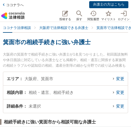
弁護士の方はこちら
ココナラへ
投稿する
探す
閲覧履歴
マイリスト
ログイン
ココナラ法律相談
大阪府で法律相談できる弁護士
箕面市で法律相談で
箕面市の相続手続きに強い弁護士
大阪府の箕面市で相続手続きに強い弁護士が1名見つかりました。初回面談無料
や休日面談に対応している弁護士なども掲載中。相続・遺言に関係する家族間
の相続トラブルや認知症の相続、遺産分割等の細かな分野での絞り込み検索も
でき便利です。特に箕面駅前法律事務所の石塚 誠弁護士のプロフィール情報や
弁護士費用、強みなどが注目されています。『箕面市で土日や夜間に発生した
エリア
大阪府、箕面市
変更
相続手続きのトラブルを今すぐに弁護士に相談したい』『相続手続きのトラブ
ル解決の実績豊富な近くの弁護士を検索したい』『初回相談無料で相続手続き
相談内容
相続・遺言、相続手続き
変更
を法律相談できる箕面市内の弁護士に相談予約したい』などでお困りの相談者
さんにおすすめです。
詳細条件
未選択
変更
相続手続きに強い箕面市から相談可能な弁護士