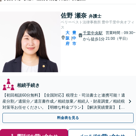
佐野 瀬奈
弁護士
ベリーベスト法律事務所 豊中千里中央オフィ
ス
大
豊
千里中央駅
営業時間：09:30~
阪
中
|
21:00（平日）
から徒歩1分
府
市
相続手続き
【初回相談60分無料】【全国対応】税理士・司法書士と連携可能！遺
産分割／遺留分／遺言書作成／相続放棄／相続人・財産調査／相続税
対策等お任せください。【明瞭な料金プラン】【解決実績豊富】【電
話相談可】
料金表を見る