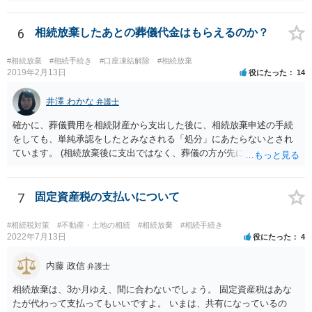
相続放棄すると、600万円の枠が一つ減ります。よって、4800万円の
範囲となります。 一般的には、全員で相続する方が税金はお得です。
また、全員で相続しても、話し合いの結果、親がすべて相続と決める
6
相続放棄したあとの葬儀代金はもらえるのか？
こともできます。この場合でも相続の非課税枠は、全員で相続した540
0万円分使えます。 父が亡くなり、母が全部相続すると、母から三人
#相続放棄
#相続手続き
#口座凍結解除
#相続放棄
で相続する際は、4800万円が非課税枠となります。 そうすると、母が
2019年2月13日
役にたった
14
亡くなってから相続すると、両親のどちらかが亡くなってから相続す
るより非課税の枠が減少します。 計画的に相続をするのがおすすめと
井澤 わかな
弁護士
いうことになります。これ以外にも気をつける点はあるかもしれませ
確かに、葬儀費用を相続財産から支出した後に、相続放棄申述の手続
んので、一度相談して想定するのがおすすめと思います。
をしても、単純承認をしたとみなされる「処分」にあたらないとされ
ています。 (相続放棄後に支出ではなく、葬儀の方が先に来るのが通常
だと思いますので、葬儀→葬儀費用を相続財産から支出→相続放棄申
述の手続ということだと思いますが) ただ、葬儀費用ならいくらでもよ
いということではなく、身分相応の、社会的儀式として当然認められ
7
固定資産税の支払いについて
る程度の金額に留まると考えた方がよいです。 もし、相続人の皆さん
に葬儀費用を支出する経済力がなく、質素な葬儀を行った費用であれ
#相続税対策
#不動産・土地の相続
#相続放棄
#相続手続き
ば相続財産から支出しても単純承認と認められない可能性が高いの
2022年7月13日
役にたった
4
で、相続放棄申述が受理される可能性も高いと思います。
内藤 政信
弁護士
相続放棄は、3か月ゆえ、間に合わないでしょう。 固定資産税はあな
たが代わって支払ってもいいですよ。 いまは、共有になっているの