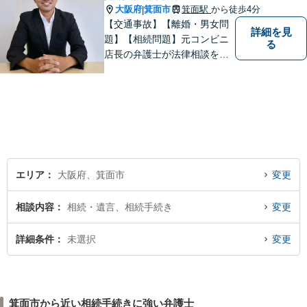
大阪府
箕面市
箕面駅
から徒歩4分
|
【交通事故】【離婚・男女問
詳細を見
題】【相続問題】元コンビニ
る
店長の弁護士が法律相談を承
ります。近所のコンビニに行
く感覚で、お気軽にご相談に
いらしてください！
エリア
大阪府、箕面市
変更
相談内容
相続・遺言、相続手続き
変更
詳細条件
未選択
変更
箕面市から近い相続手続きに強い弁護士