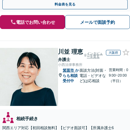
の解決を目指します【堅田駅4分】【無料駐車場あり】
料金表を見る
電話でお問い合わせ
メールで面談予約
川並 理恵
大阪府
インタビュ
ーを見る
弁護士
小西法律事務所
営業時間：0
箕面市
か
面談方法(対面・
らも相談
電話・ビデオな
9:00~20:00
受付中
ど)は応相談
（平日）
相続手続き
関西エリア対応【初回相談無料】【ビデオ面談可】【所属弁護士6