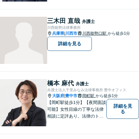
指せるようになります。離婚
問題／相続問題／借金問題／
交通事故／企業法務など、幅
三木田 直哉
弁護士
広く対応可能。【夜間／休日
川西能勢法律事務所
対応可能】まずはお気軽にご
兵庫県
川西市
川西能勢口駅
から徒歩1分
|
連絡ください。
詳細を見る
橋本 麻代
弁護士
弁護士法人千里みなみ法律事務所 豊中オフィス
大阪府
豊中市
岡町駅
から徒歩1分
|
【岡町駅徒歩1分】【夜間面談
詳細を見
可能】女性目線の丁寧な法律
る
相談に定評あり。法律のトラ
ブルを「あなたのための弁護
団」がスピード解決します。
書籍の出版経験あり。質の高