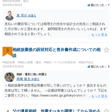
#相続財産調査・鑑定
2024年3月6日
役にたった
7
泉 亮介
弁護士
支払いの費目等については税理士の先生や会計士の先生にご相談され
た方が良いかと思われます。 顧問税理士の方がいらっしゃれば、まず
相談されてみると良いでしょう。
3
相続放棄後の訴状対応と答弁書作成についての相
談
#相続放棄
#相続人調査・確定
#相続トラブルの代理交渉
#相続手続き
2026年3月28日
役にたった
5
相続・遺言に強い弁護士
髙橋 俊太
弁護士
＞相続放棄申述受理証明書の写しで良いのでしょうか？ 提出するもの
自体は写しで構いません。 ＞証拠説明書とはなんでしょうか？ 下記を
ご参照ください。 https://www.courts.go.jp/tokyo-s/vc-files/tokyo-s/file/
14-1kisairei.pdf
4
父の遺産相続、放棄すべきか調査してから決める