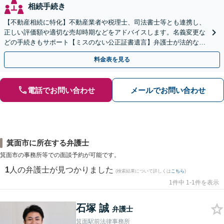
相続手続き
【不動産相続に特化】不動産業者や税理士、司法書士等とも連携し、
正しい評価額や適切な売却時期などをアドバイスします。名義変更な
どの手続きもサポート【ミスのない公正証書遺言】弁護士が法的な観
点から遺言書を作成します。
料金表を見る
電話でお問い合わせ
メールでお問い合わせ
箕面市に所在する弁護士
箕面市の事務所等での面談予約が可能です。
1
人の弁護士が見つかりました
(検索結果について詳しくは
こちら
)
1件中 1-1件を表示
石塚 誠
弁護士
箕面駅前法律事務所