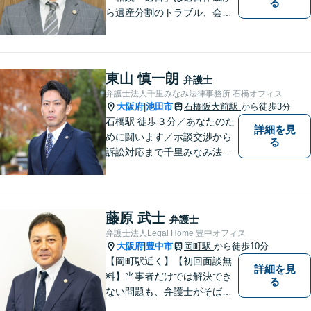
る
ら遺産分割のトラブル、会社
の事業継承まで対応します。
「交通事故」は後遺症案件に
て1級相当での和解実績あり
【初回相談30分無料】
東山 慎一朗
弁護士
弁護士法人千里みなみ法律事務所 石橋オフィス
大阪府
池田市
石橋阪大前駅
から徒歩3分
|
石橋駅 徒歩３分／あなたのた
詳細を見
めに闘います／示談交渉から
る
訴訟対応まで千里みなみ法律
事務所にお任せください
藤原 武士
弁護士
弁護士法人Legal Home 豊中オフィス
大阪府
豊中市
岡町駅
から徒歩10分
|
【岡町駅近く】【初回面談無
詳細を見
料】当事者だけでは解決でき
る
ない問題も、弁護士がそばに
いることで理想的な解決が目