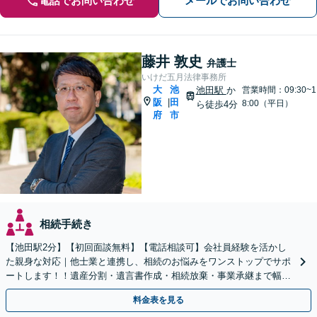
電話でお問い合わせ
メールでお問い合わせ
藤井 敦史
弁護士
いけだ五月法律事務所
大
池
池田駅
か
営業時間：09:30~1
阪
田
|
8:00（平日）
ら徒歩4分
府
市
相続手続き
【池田駅2分】【初回面談無料】【電話相談可】会社員経験を活かし
た親身な対応｜他士業と連携し、相続のお悩みをワンストップでサポ
ートします！！遺産分割・遺言書作成・相続放棄・事業承継まで幅広
く対応【休日・夜間対応可】
料金表を見る