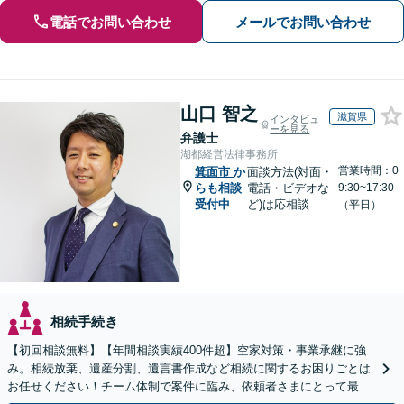
電話でお問い合わせ
メールでお問い合わせ
山口 智之
滋賀県
インタビュ
ーを見る
弁護士
湖都経営法律事務所
営業時間：0
箕面市
か
面談方法(対面・
らも相談
電話・ビデオな
9:30~17:30
受付中
ど)は応相談
（平日）
相続手続き
【初回相談無料】【年間相談実績400件超】空家対策・事業承継に強
み。相続放棄、遺産分割、遺言書作成など相続に関するお困りごとは
お任せください！チーム体制で案件に臨み、依頼者さまにとって最善