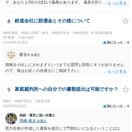
で、あなたも3分の1支払う義務があります。 遺産分割協議をして、不
動産取得者を決めて、相続登記する必要があります。 登記名義人に支
払い義務があります。
8
鉄道会社に賠償金とその後について
#相続放棄
#相続人調査・確定
#相続手続き
#相続放棄
#口座凍結解除
#不動産・土地の相続
2019年6月28日
役にたった
6
匿名A
弁護士
情報を小出しにされますといつまでも質問と回答にキリがありません
ので、後はお近くの弁護士にご相談下さい。
9
家庭裁判所への自分での書類提出は可能ですか？
#調停
#相続手続き
#遺産分割
2025年5月8日
役にたった
5
相続・遺言に強い弁護士
髙橋 俊太
弁護士
貴方自身が作成した書面を提出して門前払いになるということはな