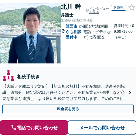
北川 舜
兵庫県
インタビュー
を見る
弁護士
姫路駅前法律事務所
営業時間：0
箕面市
か
面談方法(対面・
らも相談
電話・ビデオな
9:00~19:00
受付中
ど)は応相談
（平日）
相続手続き
【大阪／兵庫エリア対応】【初回相談無料】不動産相続、遺産分割協
議、遺留分、限定承認はお任せください。不動産業者や税理士など必
要な業者と連携し、より良い相続に向けて尽力します。早めのご相談
が複雑化を防ぐカギとなります【休日相談可】
料金表を見る
電話でお問い合わせ
メールでお問い合わせ