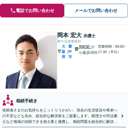
電話でお問い合わせ
メールでお問い合わせ
岡本 宏大
弁護士
豊中法律事務所
大
豊
岡町駅
か
営業時間：09:00~
阪
中
|
17:30（平日）
ら徒歩10分
府
市
相続手続き
依頼者さまのお気持ちをじっくりうかがい、現在の生活状況や将来へ
の不安なども含め、総合的な解決策をご提案します。税理士や司法書
士など地域の信頼できる他士業と連携し、相続問題を総合的に解決
「後見人にお悩みの方もお気軽にご相談を」