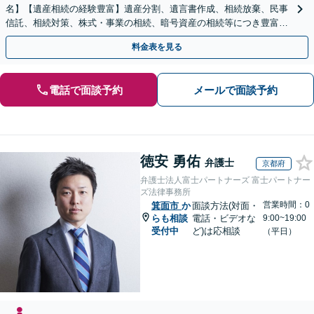
名】【遺産相続の経験豊富】遺産分割、遺言書作成、相続放棄、民事
信託、相続対策、株式・事業の相続、暗号資産の相続等につき豊富な
対応実績。【バリアフリー】【完全個室対応】
料金表を見る
電話で面談予約
メールで面談予約
徳安 勇佑
弁護士
京都府
弁護士法人富士パートナーズ 富士パートナー
ズ法律事務所
営業時間：0
箕面市
か
面談方法(対面・
らも相談
電話・ビデオな
9:00~19:00
受付中
ど)は応相談
（平日）