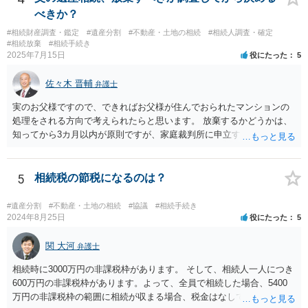
べきか？
#相続財産調査・鑑定
#遺産分割
#不動産・土地の相続
#相続人調査・確定
#相続放棄
#相続手続き
2025年7月15日
役にたった
5
佐々木 晋輔
弁護士
実のお父様ですので、できればお父様が住んでおられたマンションの
処理をされる方向で考えられたらと思います。 放棄するかどうかは、
知ってから3カ月以内が原則ですが、家庭裁判所に申立すれば3カ月の
期間を伸長することができます。 その間に、財産の状況を調査して、
放棄するかどうか決めることができます。 銀行やサラ金が数年も放置
することはありませんので、数年後に借金が発見される可能性はほぼ
5
相続税の節税になるのは？
ありません。 なお、私が扱った相続放棄を検討していた案件で、期間
伸長して調査したところ、サラ金に対する過払金など相当な財産が見
#遺産分割
#不動産・土地の相続
#協議
#相続手続き
つかったため相続したという事例がありました。
2024年8月25日
役にたった
5
関 大河
弁護士
相続時に3000万円の非課税枠があります。 そして、相続人一人につき
600万円の非課税枠があります。よって、全員で相続した場合、5400
万円の非課税枠の範囲に相続が収まる場合、税金はなしです。 一人が