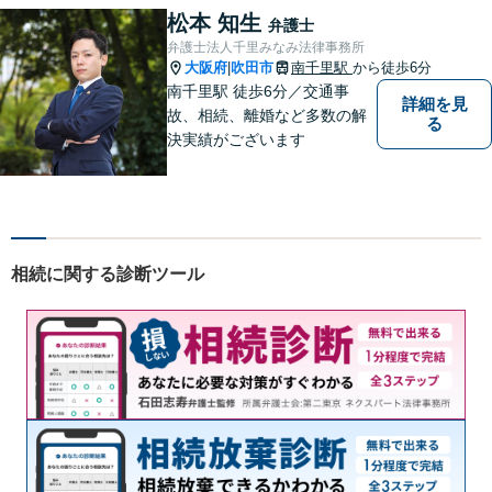
いリーガルサービスを提供し
松本 知生
弁護士
ます。
弁護士法人千里みなみ法律事務所
大阪府
吹田市
南千里駅
から徒歩6分
|
南千里駅 徒歩6分／交通事
詳細を見
故、相続、離婚など多数の解
る
決実績がございます
相続に関する診断ツール