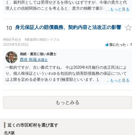
く、裁判所としては受理せざるを得ないはずですが、今後の貴方と代
理人との信頼関係のことを考えると、貴方の独断で書面を提出したり
裁判所に電話したりするのはお勧めしにくいところです。 現在の弁護
士が主張書面の提出を渋っているようですが、弁護士として提出の実
益がないと考えている可能性もあると思いますので、そのあたりも含
10
身元保証人の賠償義務、契約内容と法改正の影響
めて、弁護士見解を確認等するためによく打ち合わせた方がよいと思
います。単に面倒臭いということで書面提出をしないということであ
#相続手続き
#家族間の相続トラブル
れば、当該弁護士との委任関係を修了した上で、貴方のほうで書面提
2023年9月26日
役にたった
7
出することを検討なさった方がよいでしょう。
相続・遺言に強い弁護士
西谷 拓哉
弁護士
一般的ですが、古い書式ですね。 今は2020年4月施行の改正民法によ
り、個人根保証といういわゆる包括的な損害賠償義務の保証について
は上限を定める必要があります(極度額といいます。)。 この書式にサ
インしても、実際は連帯保証部分は民法465条の2②により無効とな
り、会社側は請求できない可能性が高そうです。
もっとみる
近くの市区町村を選び直す
北大阪