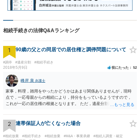
相続手続きの法律Q&Aランキング
1
90歳の父との同居での居住権と調停問題について
#調停
#遺産分割
#相続手続き
2018年5月9日
役にたった
52
峰岸 泉
弁護士
家事，料理，雑用をやったかどうかはあまり関係ありませんが，現時
点で，一応母親からの相続により，持分をもっているようですので，
これが一応の居住権の根拠となります。 ただ，遺産分割により，母の
持分を父親が取得した場合，住み続けるのは難しいかも知れません。
2
連帯保証人が亡くなった場合
#相続放棄
#相続手続き
#相続放棄
#M&A・事業承継
#相続人調査・確定