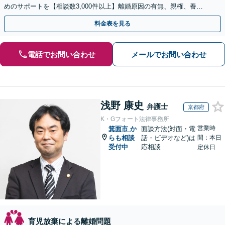
めのサポートを【相談数3,000件以上】離婚原因の有無、親権、養育
費、財産分与、慰謝料請求【夜間・休日相談可】
料金表を見る
電話でお問い合わせ
メールでお問い合わせ
浅野 康史
弁護士
京都府
K・Gフォート法律事務所
営業時
箕面市
か
面談方法(対面・電
らも相談
話・ビデオなど)は
間：本日
受付中
応相談
定休日
育児放棄による離婚問題