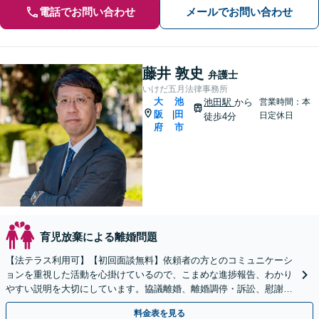
電話でお問い合わせ
メールでお問い合わせ
藤井 敦史
弁護士
いけだ五月法律事務所
大
池
池田駅
から
営業時間：本
阪
田
|
日定休日
徒歩4分
府
市
育児放棄による離婚問題
【法テラス利用可】【初回面談無料】依頼者の方とのコミュニケーシ
ョンを重視した活動を心掛けているので、こまめな進捗報告、わかり
やすい説明を大切にしています。協議離婚、離婚調停・訴訟、慰謝
料・養育費の請求、財産分与なお任せください【池田駅2分】
料金表を見る