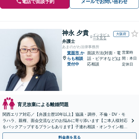
電話で面談予約
メールでお問い合わせ
神永 夕貴
大阪府
インタビュ
ーを見る
弁護士
あまのがわ法律事務所
営業時
箕面市
か
面談方法(対面・電
らも相談
話・ビデオなど)は
間：本日
受付中
応相談
定休日
育児放棄による離婚問題
関西エリア対応／【弁護士歴10年以上】協議・調停、不倫・DV・モ
ラハラ、親権、面会交流などのお悩みに寄り添います【ご本人様対応
をバックアップするプランもあります】子連れ相談・オンライン相談
OK【直接初回面談30分無料】
料金表を見る