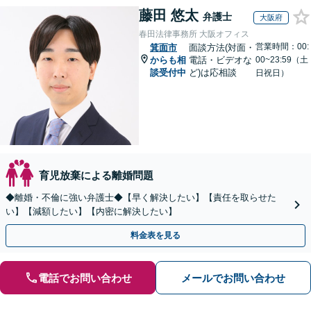
藤田 悠太
弁護士
大阪府
春田法律事務所 大阪オフィス
営業時間：00:
箕面市
面談方法(対面・
からも相
電話・ビデオな
00~23:59（土
談受付中
ど)は応相談
日祝日）
育児放棄による離婚問題
◆離婚・不倫に強い弁護士◆【早く解決したい】【責任を取らせた
い】【減額したい】【内密に解決したい】
料金表を見る
電話でお問い合わせ
メールでお問い合わせ