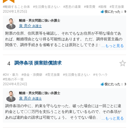
にご相談を行かれる方が良いかもしれません(法テラスを利用されると
#離婚すること自体
#生活費を渡さない
#悪意の遺棄
#養育費
#親権
#育児放棄
費用は相当抑えられるかと思います)。 損害賠償、間接強制について
2024年1月25日
役にたった
9
は、それほど容易に認められるものではありませんが、調停条項の内
離婚・男女問題に強い弁護士
容によりますので(従前の調停段階で具体的な面会の方法まで特定され
泉 亮介
弁護士
ていれば間接強制が認められる可能性も高いです)、早めにご相談され
附票の住所、住民票等を確認し、それでもなお住所が不明な場合であ
ることをお勧めします。 ご自身にとって納得できる方向で進められる
れば、離婚理由となり得る可能性はあります。 ただ、調停前置主義の
ことをお祈りしております。
関係で、調停手続きを省略することは原則としてできません。また、
調停では公示送達の手続きは利用できないため、調停を経た上で訴訟
を考える必要があるでしょう。 ご自身で対応が難しければ弁護士を立
てた方が良いかと思われます。 調停においては、相手と直接会うとい
4
調停条項 損害賠償請求
うことは基本的にないため、代理人とご本人と裁判所で話をしていく
形となります。
#DV・暴力
#借金・浪費癖
#育児放棄
#生活費を渡さない
#モラハラ
#性格の不一致
2024年4月24日
役にたった
3
離婚・男女問題に強い弁護士
泉 亮介
弁護士
調停条項の中に、約束を守らなかった、破った場合には一回ごとに違
約金として〇〇万円を支払うことを約束しているもので、その条項が
あれば違約金の請求は可能でしょう。 そうでない場合、調停条項を守
らなかったことにより損害が生じたことを証明する必要があり、損害
が発生していない場合は条項違反があったとしても損害賠償請求は難