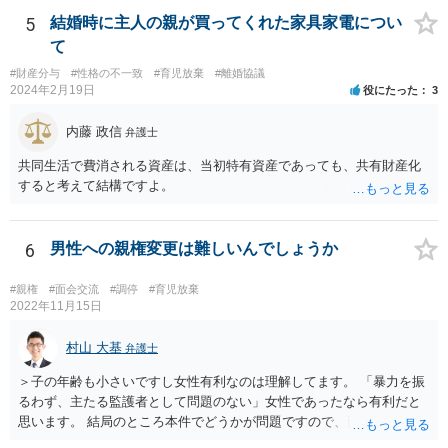
しいでしょう。
5
結婚時に主人の親が買ってくれた家具家電につい
て
#財産分与
#性格の不一致
#育児放棄
#離婚協議
2024年2月19日
役にたった
3
内藤 政信
弁護士
共同生活で費消される資産は、当初特有資産であっても、共有財産化
すると考えて結構ですよ。
6
男性への親権変更は難しいんでしょうか
#親権
#面会交流
#調停
#育児放棄
2022年11月15日
村山 大基
弁護士
＞子の年齢も小さいですし女性有利なのは理解してます。 「暴力を振
るわず、主たる監護者として問題のない」女性であったなら有利だと
思います。 結局のところ本件でどうかが問題ですので、面談相談に行
き、対応を検討してみましょう。 ＞やはり、男なら弁護士さんに助け