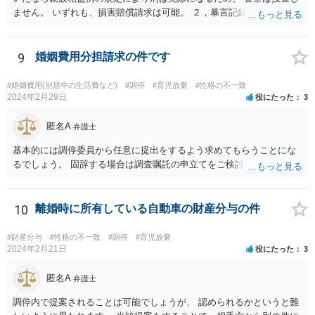
ご参考まで。
ません。 いずれも、損害賠償請求は可能。 ２，暴言記録は、パワハラ
モラハラで慰謝料請求するための証拠になるでし ょう。
9
婚姻費用分担請求の件です
#婚姻費用(別居中の生活費など)
#調停
#育児放棄
#性格の不一致
2024年2月29日
役にたった
3
匿名A
弁護士
基本的には調停委員から任意に提出をするよう求めてもらうことにな
るでしょう。 固辞する場合は調査嘱託の申立てをご検討ください。
10
離婚時に所有している自動車の財産分与の件
#財産分与
#性格の不一致
#調停
#育児放棄
2024年2月21日
役にたった
3
匿名A
弁護士
調停内で提案されることは可能でしょうが、 認められるかというと難