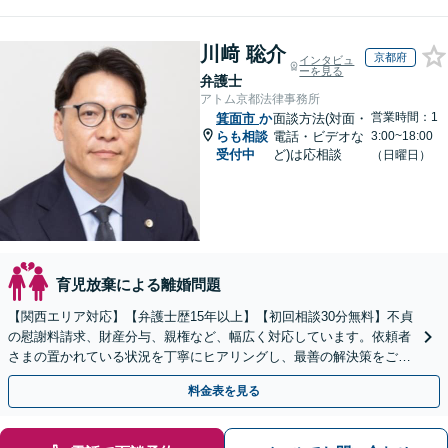
川﨑 聡介
京都府
インタビュ
ーを見る
弁護士
アトム京都法律事務所
営業時間：1
箕面市
か
面談方法(対面・
らも相談
電話・ビデオな
3:00~18:00
受付中
ど)は応相談
（日曜日）
育児放棄による離婚問題
【関西エリア対応】【弁護士歴15年以上】【初回相談30分無料】不貞
の慰謝料請求、財産分与、親権など、幅広く対応しています。依頼者
さまの置かれている状況を丁寧にヒアリングし、最善の解決策をご提
案します。お悩みの際は、お気軽にご相談ください。
料金表を見る