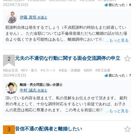
2023年7月24日
役にたった
8
伊藤 真悟
弁護士
慰謝料自体は発生するでしょう（不貞慰謝料の時効もまだ経過してい
ません）。 ただ金額については不倫発覚後ただちに離婚の話が出た場
合より低くできる可能性はあるし、離婚調停において有責配偶者の主
張がなされて場合に離婚原因は不倫ではなく、夫の育児拒否だという
主張は考えられます。 養育費なども含めて一度弁護士に相談すること
を勧めます。
2
元夫の不適切な行動に関する面会交流調停の申立
#面会交流
#DV・暴力
#モラハラ
#借金・浪費癖
#調停
#育児放棄
2024年2月2日
役にたった
7
離婚・男女問題に強い弁護士
中村 誠志
弁護士
頂いている内容を踏まえて、私の見解をお伝えさせて頂きます。 裁判
所の考えとして、十分な調停対応をするという前提であれば、お子さ
んの意思は相応に尊重されます。 この考えを前提に相手方と対応され
ても良いかと思われます。 まず、私としては、ご自身で対応されるな
ら、今後方法も含めて裁判所で話し合いたいと相手方に伝え、面会交
流調停を行われることをお勧めします。 他方、弁護士を就けることも
3
音信不通の配偶者と離婚したい
考えられるなら(ご心労を考えるとその方が良いかもしれません)、早め