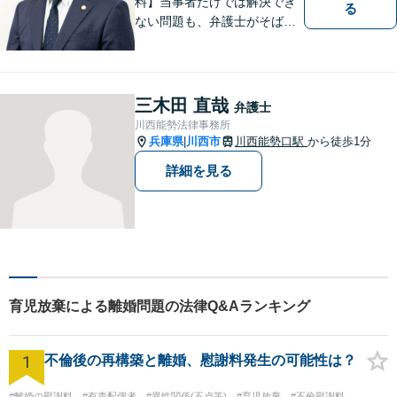
料】当事者だけでは解決でき
る
ない問題も、弁護士がそばに
いることで理想的な解決が目
指せるようになります。離婚
問題／相続問題／借金問題／
交通事故／企業法務など、幅
三木田 直哉
弁護士
広く対応可能。【夜間／休日
川西能勢法律事務所
対応可能】まずはお気軽にご
兵庫県
川西市
川西能勢口駅
から徒歩1分
|
連絡ください。
詳細を見る
育児放棄による離婚問題の法律Q&Aランキング
1
不倫後の再構築と離婚、慰謝料発生の可能性は？
#離婚の慰謝料
#有責配偶者
#異性関係(不貞等)
#育児放棄
#不倫慰謝料