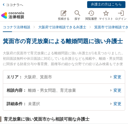
弁護士の方はこちら
ココナラへ
投稿する
探す
閲覧履歴
マイリスト
ログイン
ココナラ法律相談
大阪府で法律相談できる弁護士
箕面市で法律相談で
箕面市の育児放棄による離婚問題に強い弁護士
大阪府の箕面市で育児放棄による離婚問題に強い弁護士が1名見つかりました。
初回面談無料や休日面談に対応している弁護士なども掲載中。離婚・男女問題
に関係する財産分与や養育費、親権等の細かな分野での絞り込み検索もでき便
利です。特に箕面駅前法律事務所の石塚 誠弁護士のプロフィール情報や弁護士
費用、強みなどが注目されています。『箕面市で土日や夜間に発生した育児放
エリア
大阪府、箕面市
変更
棄による離婚問題のトラブルを今すぐに弁護士に相談したい』『育児放棄によ
る離婚問題のトラブル解決の実績豊富な近くの弁護士を検索したい』『初回相
相談内容
離婚・男女問題、育児放棄
変更
談無料で育児放棄による離婚問題を法律相談できる箕面市内の弁護士に相談予
約したい』などでお困りの相談者さんにおすすめです。
詳細条件
未選択
変更
育児放棄に強い箕面市から相談可能な弁護士