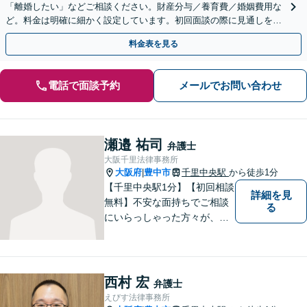
「離婚したい」などご相談ください。財産分与／養育費／婚姻費用な
ど。料金は明確に細かく設定しています。初回面談の際に見通しをお
伝えします【岡町駅10分】
料金表を見る
電話で面談予約
メールでお問い合わせ
瀬邉 祐司
弁護士
大阪千里法律事務所
大阪府
豊中市
千里中央駅
から徒歩1分
|
【千里中央駅1分】【初回相談
詳細を見
無料】不安な面持ちでご相談
る
にいらっしゃった方々が、少
しで明るい気持ちで帰ってい
ただけるように日々邁進して
おります。相談者にとって最
善の法的手段を選択し、終局
西村 宏
弁護士
的解決に至るよう全力でサポ
えびす法律事務所