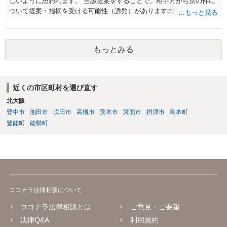
しいように思われます。 当該提案をすることで、相手方から別の件に
ついて提案・指摘を受ける可能性（誘発）がありますので、提案する
かどうかはよくご検討なさってください。
もっとみる
近くの市区町村を選び直す
北大阪
豊中市
池田市
吹田市
高槻市
茨木市
箕面市
摂津市
島本町
豊能町
能勢町
ココナラ法律相談について
ココナラ法律相談とは
ご意見・ご要望
法律Q&A
利用規約