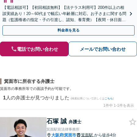
【電話相談可】【初回相談無料】【法テラス利用可】200件以上の相
談実績あり！20～60代まで幅広い年齢層に対応。お子さまに関する問
題（監護権者の指定・子の引渡し、認知、養育費）【夜間・休日面談
可】【完全個室】【子連れ相談可】【丸太町駅6分】
料金表を見る
電話でお問い合わせ
メールでお問い合わせ
箕面市に所在する弁護士
箕面市の事務所等での面談予約が可能です。
1
人の弁護士が見つかりました
(検索結果について詳しくは
こちら
)
1件中 1-1件を表示
石塚 誠
弁護士
箕面駅前法律事務所
大阪府
箕面市
箕面駅
から徒歩4分
|