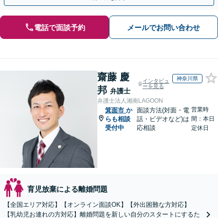
電話で面談予約
メールでお問い合わせ
齋藤 慶
神奈川県
インタビュ
ーを見る
邦
弁護士
弁護士法人湘南LAGOON
営業時
箕面市
か
面談方法(対面・電
らも相談
話・ビデオなど)は
間：本日
受付中
応相談
定休日
育児放棄による離婚問題
【全国エリア対応】【オンライン面談OK】【外出困難な方対応】
【乳幼児お連れの方対応】離婚問題を新しい自分のスタートにするた