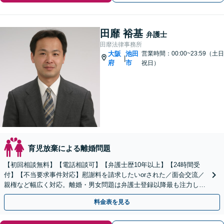
田靡 裕基
弁護士
田靡法律事務所
大阪
池田
営業時間：00:00~23:59（土日
|
府
市
祝日）
育児放棄による離婚問題
【初回相談無料】【電話相談可】【弁護士歴10年以上】【24時間受
付】【不当要求事件対応】慰謝料を請求したいorされた／面会交流／
親権など幅広く対応。離婚・男女問題は弁護士登録以降最も注力して
きました。最適な結果が得られるよう尽力いたします。
料金表を見る