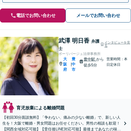
電話でお問い合わせ
メールでお問い合わせ
武澤 明日香
弁護
インタビューを見
る
士
ボーリバージュ法律事務所
大
豊
豊中駅
から
営業時間：本
阪
中
|
日定休日
徒歩5分
府
市
育児放棄による離婚問題
【初回30分面談無料】「争わない、痛みの少ない離婚」で、新しい人
生を！大阪で離婚・男女問題はお任せください。男性の相談も歓迎！
【関西全域対応可能】【受任後LINE対応可能】最後まであなたの味方