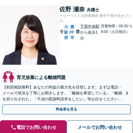
佐野 瀬奈
弁護士
ベリーベスト法律事務所 豊中千里中央オフィ
ス
千里中央駅
営業時間：09:30~1
大
豊
8:00（土日祝日）
阪
中
から徒歩1
|
府
市
分
育児放棄による離婚問題
【初回相談無料】あなたの利益の最大化を目指します。まずは電話・
メールで状況を丁寧にお聞きします。「離婚を希望している」「離婚
を切り出された」「不貞の慰謝料請求をしたい」等お任せください。
【リーズナブルな料金設定】
料金表を見る
電話でお問い合わせ
メールでお問い合わせ