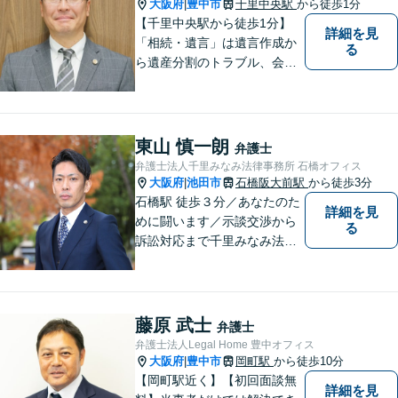
ートいたします。
大阪府
豊中市
千里中央駅
から徒歩1分
|
【千里中央駅から徒歩1分】
詳細を見
「相続・遺言」は遺言作成か
る
ら遺産分割のトラブル、会社
の事業継承まで対応します。
「交通事故」は後遺症案件に
て1級相当での和解実績あり
【初回相談30分無料】
東山 慎一朗
弁護士
弁護士法人千里みなみ法律事務所 石橋オフィス
大阪府
池田市
石橋阪大前駅
から徒歩3分
|
石橋駅 徒歩３分／あなたのた
詳細を見
めに闘います／示談交渉から
る
訴訟対応まで千里みなみ法律
事務所にお任せください
藤原 武士
弁護士
弁護士法人Legal Home 豊中オフィス
大阪府
豊中市
岡町駅
から徒歩10分
|
【岡町駅近く】【初回面談無
詳細を見