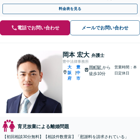
です。【女性弁護士】【豊中駅徒歩5分】
料金表を見る
電話でお問い合わせ
メールでお問い合わせ
岡本 宏大
弁護士
豊中法律事務所
大
豊
岡町駅
から
営業時間：本
阪
中
|
日定休日
徒歩10分
府
市
育児放棄による離婚問題
【初回相談30分無料】【相談件数豊富】「慰謝料を請求されている」