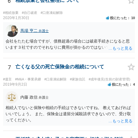
6
相続放棄と会社整理について
#相続放棄
#自己破産
#口座凍結解除
2020年1月30日
役にたった
10
馬場 亨二
弁護士
会社をたたむ場合ですが、債務超過の場合には破産手続きになると思
います３社ですのでそれなりに費用が掛かるのではないでしょうか。
7
亡くなる父の死亡保険金の相続について
#遺言
#M&A・事業承継
#口座凍結解除
#家族信託
#成年後見(生前の財産管理)
2019年9月2日
役にたった
4
内藤 政信
弁護士
相続人でないと保険や相続の手続はできないですね。 教えてあげれば
いいでしょう。 また、保険金は遺留分減殺請求できないので、受け取
ってください。