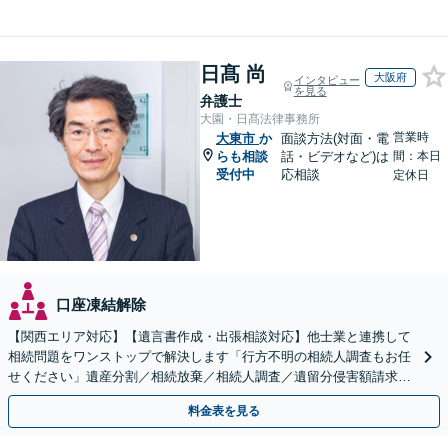
日髙 尚
大阪府
インタビュー
を見る
弁護士
大園・日髙法律事務所
営業時
大東市
か
面談方法(対面・電
らも相談
話・ビデオなど)は
間：本日
受付中
応相談
定休日
口座凍結解除
【関西エリア対応】【遺言書作成・出張相談対応】他士業と連携して
相続問題をワンストップで解決します「行方不明の相続人調査もお任
せください」遺産分割／相続放棄／相続人調査／遺留分侵害額請求／
登記など【休日・夜間面談可】【分割払い対応】
料金表を見る