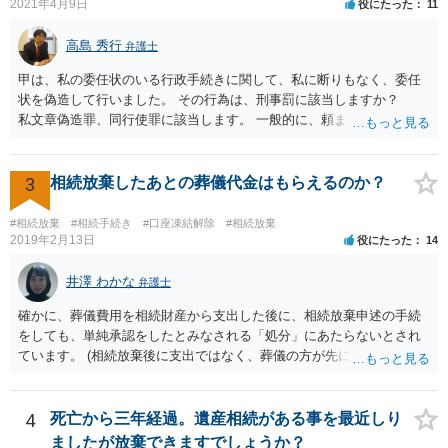
2021年4月9日
役にたった
11
高島 秀行
弁護士
甲は、私の委任状のいる行政手続きに関して、私に断りもなく、委任
状を偽造して行いました。 その行為は、刑事罰に該当しますか？
私文章偽造罪、同行使罪に該当します。 一般的に、頼まれた（委任さ
れた）人は、行政に提出する委任状の署名を偽造できるのでしょう
か？ 委任状を偽造して使用することはまでは依頼の範囲ではない
ので できないと思います。
3
相続放棄したあとの葬儀代金はもらえるのか？
#相続放棄
#相続手続き
#口座凍結解除
#相続放棄
2019年2月13日
役にたった
14
井澤 わかな
弁護士
確かに、葬儀費用を相続財産から支出した後に、相続放棄申述の手続
をしても、単純承認をしたとみなされる「処分」にあたらないとされ
ています。 (相続放棄後に支出ではなく、葬儀の方が先に来るのが通常
だと思いますので、葬儀→葬儀費用を相続財産から支出→相続放棄申
述の手続ということだと思いますが) ただ、葬儀費用ならいくらでもよ
いということではなく、身分相応の、社会的儀式として当然認められ
4
死亡から三年経過。遺産相続がある事を最近しり
る程度の金額に留まると考えた方がよいです。 もし、相続人の皆さん
ましたが放棄できますでしょうか？