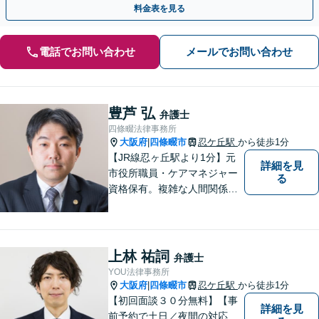
料金表を見る
電話でお問い合わせ
メールでお問い合わせ
豊芦 弘
弁護士
四條畷法律事務所
大阪府
四條畷市
忍ケ丘駅
から徒歩1分
|
【JR線忍ヶ丘駅より1分】元
詳細を見
市役所職員・ケアマネジャー
る
資格保有。複雑な人間関係が
絡む相続・遺言・高齢者トラ
ブルの根本的解決に尽力しま
す。
上林 祐詞
弁護士
YOU法律事務所
大阪府
四條畷市
忍ケ丘駅
から徒歩1分
|
【初回面談３０分無料】【事
詳細を見
前予約で土日／夜間の対応