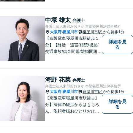
法律トラブルに巻き込まれた/
巻き込まれそうな方はお早め
にご相談ください。【労災事
中塚 雄太
弁護士
故：9年前の事故でも数千万円
弁護士法人東部おおさか 本部寝屋川法律事務所
の賠償を獲得】
大阪府
寝屋川市
寝屋川市駅
から徒歩1分
|
【京阪電車寝屋川市駅徒歩１
詳細を見
分】【終活・遺言/相続/後見/
る
交通事故/借金問題/離婚問題等
のご相談多数】【ご来所が難
しい場合は出張可能】ご依頼
者や関係者とのコミュニケー
ションを大切にして、さまざ
海野 花菜
弁護士
まな問題の解決に向けてサポ
弁護士法人東部おおさか 本部寝屋川法律事務所
ートさせていただきます。
大阪府
寝屋川市
寝屋川市駅
から徒歩1分
|
【京阪電車寝屋川市駅徒歩1
詳細を見
分】法律の観点からはもちろ
る
ん、依頼者様おひとりおひと
りのお気持ちやご事情に寄り
添った対応を心がけます。お
気軽にご相談いただければ、