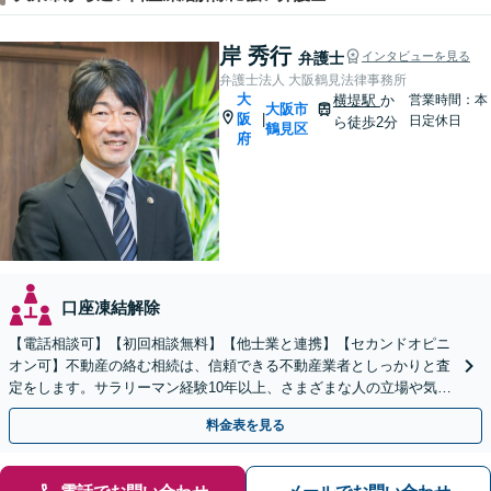
岸 秀行
弁護士
インタビューを見る
弁護士法人 大阪鶴見法律事務所
大
横堤駅
か
営業時間：本
大阪市
阪
|
日定休日
ら徒歩2分
鶴見区
府
口座凍結解除
【電話相談可】【初回相談無料】【他士業と連携】【セカンドオピニ
オン可】不動産の絡む相続は、信頼できる不動産業者としっかりと査
定をします。サラリーマン経験10年以上、さまざまな人の立場や気持
ちが分かります。遺産分割や相続放棄もお任せください。
料金表を見る