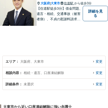
大阪府
大東市
住道駅
から徒歩3分
|
【住道駅徒歩3分】借金問題、
詳細を見
遺言・相続、交通事故（被害
る
者側）、不貞の慰謝料請求は
初回相談が無料。初めての方
でも安心して相談できるよう
に、丁寧な聞き取りとわかり
やすい説明を心がけておりま
す。お気軽にご相談くださ
い。
エリア
大阪府、大東市
変更
相談内容
相続・遺言、口座凍結解除
変更
詳細条件
未選択
変更
大東市から近い口座凍結解除に強い弁護士