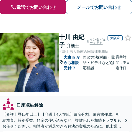
電話でお問い合わせ
メールでお問い合わせ
十川 由紀
大阪府
インタビュ
ーを見る
子
弁護士
弁護士法人阪南合同法律事務所
営業時
大東市
か
面談方法(対面・電
らも相談
話・ビデオなど)は
間：本日
受付中
応相談
定休日
口座凍結解除
【弁護士歴15年以上】【弁護士4人在籍】遺産分割、遺言書作成、相
続放棄、特別受益、預金の使い込みなど、複雑化した相続トラブルも
お任せください。相談者が満足できる解決の実現のために、他士業と