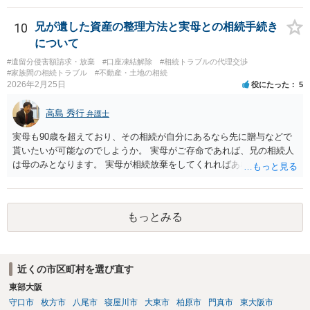
10
兄が遺した資産の整理方法と実母との相続手続き
について
#遺留分侵害額請求・放棄
#口座凍結解除
#相続トラブルの代理交渉
#家族間の相続トラブル
#不動産・土地の相続
2026年2月25日
役にたった
5
高島 秀行
弁護士
実母も90歳を超えており、その相続が自分にあるなら先に贈与などで
貰いたいが可能なのでしようか。 実母がご存命であれば、兄の相続人
は母のみとなります。 実母が相続放棄をしてくれればあなた方兄弟及
び実母の子が相続人となります。 実母に連絡を取って話してみるほか
ないと思います。
もっとみる
近くの市区町村を選び直す
東部大阪
守口市
枚方市
八尾市
寝屋川市
大東市
柏原市
門真市
東大阪市