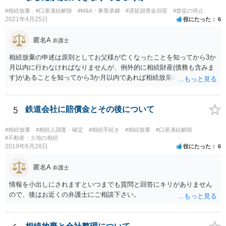
に葬儀費用を支出する経済力がなく、質素な葬儀を行った費用であれ
#相続放棄
#口座凍結解除
#M&A・事業承継
#遅延損害金回収
#督促の停止
ば相続財産から支出しても単純承認と認められない可能性が高いの
2021年4月25日
役にたった
6
で、相続放棄申述が受理される可能性も高いと思います。
匿名A
弁護士
相続放棄の申述は原則としてお父様が亡くなったことを知ってから3か
月以内に行わなければなりませんが、例外的に相続財産(債務も含みま
す)があることを知ってから3か月以内であれば相続放棄の申述が認め
られる可能性もありますので、通知が届いたのが3か月以内の話なので
したら、早急に家裁に行って相続放棄の申述をしたい旨告げて必要な
書類を提出されることをおすすめいたします。 なお、お父様の債務が
5
鉄道会社に賠償金とその後について
他にもあるかもしれないというリスクを考えますと、相続放棄の申述
にあたっては、法テラスの無料相談等を利用して弁護士に相談するこ
#相続放棄
#相続人調査・確定
#相続手続き
#相続放棄
#口座凍結解除
とも十分考えられるかと存じます。また、ご記載いただいた事実関係
#不動産・土地の相続
2019年6月28日
役にたった
6
を拝見するかぎり、再婚相手のかたは既に相続放棄をされている可能
性があるかもしれません。
匿名A
弁護士
情報を小出しにされますといつまでも質問と回答にキリがありません
ので、後はお近くの弁護士にご相談下さい。