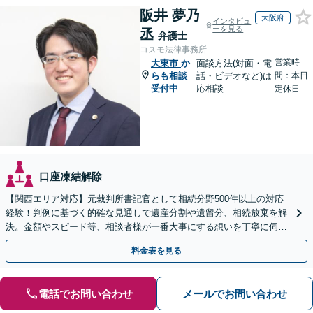
阪井 夢乃
大阪府
インタビュ
ーを見る
丞
弁護士
コスモ法律事務所
営業時
大東市
か
面談方法(対面・電
らも相談
話・ビデオなど)は
間：本日
受付中
応相談
定休日
口座凍結解除
【関西エリア対応】元裁判所書記官として相続分野500件以上の対応
経験！判例に基づく的確な見通しで遺産分割や遺留分、相続放棄を解
決。金額やスピード等、相談者様が一番大事にする想いを丁寧に伺い
最善の解決策を提案【WEB面談可】
料金表を見る
電話でお問い合わせ
メールでお問い合わせ