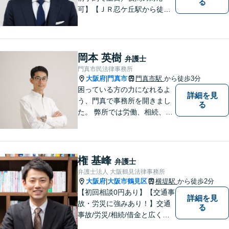
る
可】【ＪＲ忍ケ丘駅から徒歩
１分】【男女問題の実績多
数】【医療系資格を有する弁
護士】一人ひとりの依頼者様
の状況に合わせて最適な解決
岡本 英樹
弁護士
策をご提案し、不安やお悩み
門真市民法律事務所
を少しでも軽減できるよう尽
大阪府
門真市
門真市駅
から徒歩3分
|
力いたします。
困っている方の力になれるよ
詳細を見
う、門真で事務所を開きまし
る
た。 弊所では労働、相続、離
婚、交通事故、不動産、破
産、中小企業法務その他様々
な法律相談を承っておりま
す。
権 基峰
弁護士
弁護士法人 大阪鶴見法律事務所
大阪府
大阪市鶴見区
横堤駅
から徒歩2分
|
【初回相談0円あり】【交通事
詳細を見
故・労災に強みあり！】交通
る
事故/労災/相続/借金と広く法
律問題に対応。【横堤駅2分】