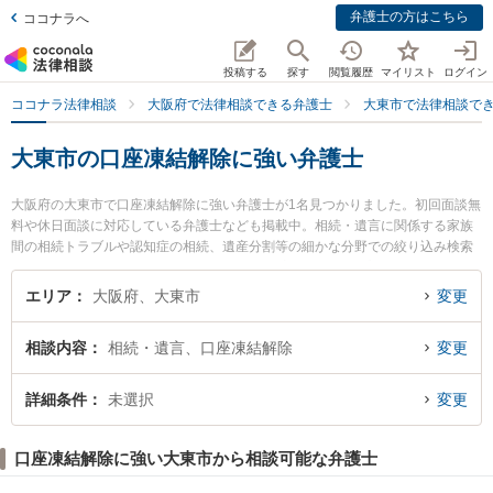
弁護士の方はこちら
ココナラへ
投稿する
探す
閲覧履歴
マイリスト
ログイン
ココナラ法律相談
大阪府で法律相談できる弁護士
大東市で法律相談で
大東市の口座凍結解除に強い弁護士
大阪府の大東市で口座凍結解除に強い弁護士が1名見つかりました。初回面談無
料や休日面談に対応している弁護士なども掲載中。相続・遺言に関係する家族
間の相続トラブルや認知症の相続、遺産分割等の細かな分野での絞り込み検索
もでき便利です。特に大東法律事務所の森元 鷹志弁護士のプロフィール情報や
弁護士費用、強みなどが注目されています。『大東市で土日や夜間に発生した
エリア
大阪府、大東市
変更
口座凍結解除のトラブルを今すぐに弁護士に相談したい』『口座凍結解除のト
ラブル解決の実績豊富な近くの弁護士を検索したい』『初回相談無料で口座凍
相談内容
相続・遺言、口座凍結解除
変更
結解除を法律相談できる大東市内の弁護士に相談予約したい』などでお困りの
相談者さんにおすすめです。
詳細条件
未選択
変更
口座凍結解除に強い大東市から相談可能な弁護士