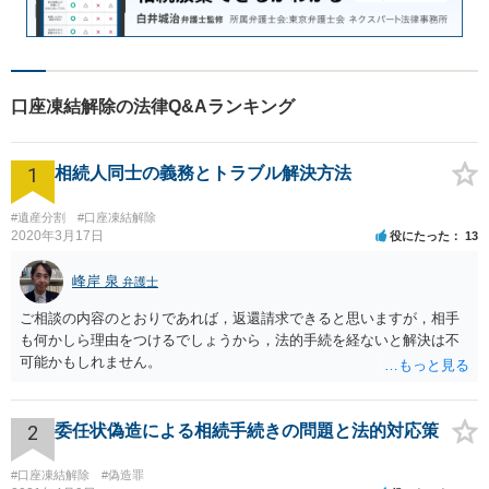
口座凍結解除の法律Q&Aランキング
1
相続人同士の義務とトラブル解決方法
#遺産分割
#口座凍結解除
2020年3月17日
役にたった
13
峰岸 泉
弁護士
ご相談の内容のとおりであれば，返還請求できると思いますが，相手
も何かしら理由をつけるでしょうから，法的手続を経ないと解決は不
可能かもしれません。
2
委任状偽造による相続手続きの問題と法的対応策
#口座凍結解除
#偽造罪