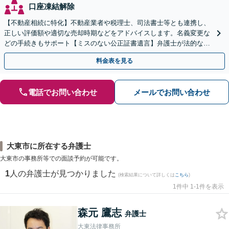
口座凍結解除
【不動産相続に特化】不動産業者や税理士、司法書士等とも連携し、
正しい評価額や適切な売却時期などをアドバイスします。名義変更な
どの手続きもサポート【ミスのない公正証書遺言】弁護士が法的な観
点から遺言書を作成します。
料金表を見る
電話でお問い合わせ
メールでお問い合わせ
大東市に所在する弁護士
大東市の事務所等での面談予約が可能です。
1
人の弁護士が見つかりました
(検索結果について詳しくは
こちら
)
1件中 1-1件を表示
森元 鷹志
弁護士
大東法律事務所