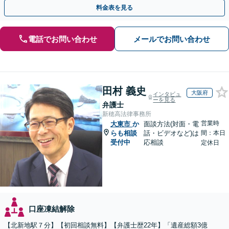
連携し最善を尽くします【完全個室】
料金表を見る
電話でお問い合わせ
メールでお問い合わせ
田村 義史
大阪府
インタビュ
ーを見る
弁護士
新穂高法律事務所
営業時
大東市
か
面談方法(対面・電
らも相談
話・ビデオなど)は
間：本日
受付中
応相談
定休日
口座凍結解除
【北新地駅７分】【初回相談無料】【弁護士歴22年】「遺産総額3億