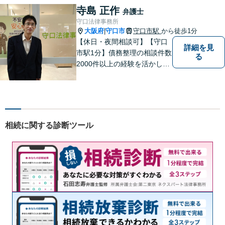
全力でサポートいたします。
寺島 正作
弁護士
守口法律事務所
大阪府
守口市
守口市駅
から徒歩1分
|
【休日・夜間相談可】【守口
詳細を見
市駅1分】債務整理の相談件数
る
2000件以上の経験を活かし、
依頼者様の法律問題を徹底的
にバックアップいたします。
どなたでも相談しやすく、依
頼者様が不安を抱かないよう
に、わかりやすく的確なアド
相続に関する診断ツール
バイスを心がけております。