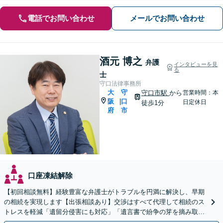
電話でお問い合わせ
メールでお問い合わせ
酒元 博之
弁護
インタビューを見
る
士
守口法律事務所
大
守
守口市駅
から
営業時間：本
阪
口
|
日定休日
徒歩1分
府
市
口座凍結解除
【初回相談無料】経験豊富な弁護士がトラブルを円満に解決し、早期
の相続を実現します【出張相談あり】交渉はすべて代理して相続のス
トレスを軽減「遺留分侵害にも対応」「遺言書で紛争の芽を摘み取
る」【完全個室制】【バリアフリー対応】【守口市駅1分】