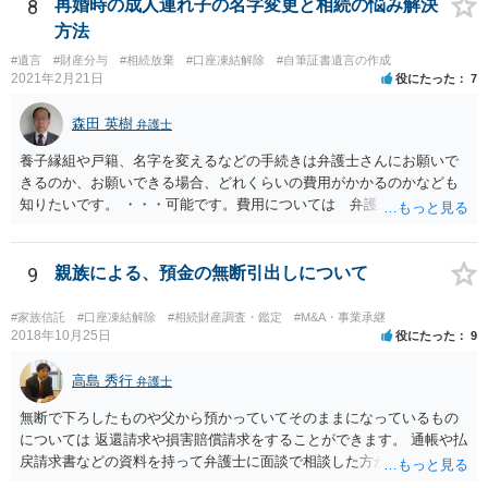
8
再婚時の成人連れ子の名字変更と相続の悩み解決
方法
#遺言
#財産分与
#相続放棄
#口座凍結解除
#自筆証書遺言の作成
2021年2月21日
役にたった
7
森田 英樹
弁護士
養子縁組や戸籍、名字を変えるなどの手続きは弁護士さんにお願いで
きるのか、お願いできる場合、どれくらいの費用がかかるのかなども
知りたいです。 ・・・可能です。費用については 弁護士と直接面談
の上 内容を確認し 協議の上個別に契約によって決まることになっ
ています。 やはり、成人した子のことまでごちゃごちゃ考えず、自分
の事だけ考えるべきなのでしょうか ・・・お子さんの事をまで含め良
9
親族による、預金の無断引出しについて
い解決案があればお悩みになるのは当然と言えば当然のことです。 彼
と親子関係を結びたいと思っているが、名字は変えたくない・・・養
#家族信託
#口座凍結解除
#相続財産調査・鑑定
#M&A・事業承継
子縁組の必要があり 氏も変更することになります。 しかし 彼は成人
2018年10月25日
役にたった
9
しているとは言え、自分の子と私の連れ子、全て平等にしたいと希
望。もちろん私もそうできればと思います。 ・・・婚姻前の契約 あ
高島 秀行
弁護士
るいは 遺言書などで その意思を実現する方法はあります。 弁護
無断で下ろしたものや父から預かっていてそのままになっているもの
士に相談してみてください。
については 返還請求や損害賠償請求をすることができます。 通帳や払
戻請求書などの資料を持って弁護士に面談で相談した方がよいと思い
ます。