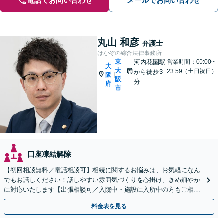
電話でお問い合わせ
メールでお問い合わせ
丸山 和彦
弁護士
はなぞの綜合法律事務所
東
河内花園駅
営業時間：00:00~
大
大
23:59（土日祝日）
から徒歩3
阪
|
阪
分
府
市
口座凍結解除
【初回相談無料／電話相談可】相続に関するお悩みは、お気軽になん
でもお話しください！話しやすい雰囲気づくりを心掛け、きめ細やか
に対応いたします【出張相談可／入院中・施設に入所中の方もご相談
ください】【子連れ相談・車いす利用可】
料金表を見る