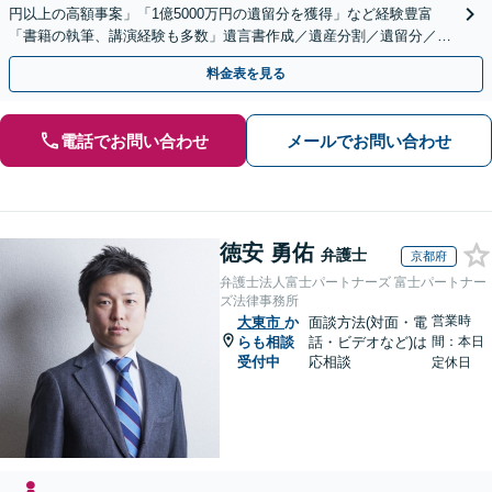
円以上の高額事案」「1億5000万円の遺留分を獲得」など経験豊富
「書籍の執筆、講演経験も多数」遺言書作成／遺産分割／遺留分／相
続放棄など【休日・夜間面談可】【完全個室対応】
料金表を見る
電話でお問い合わせ
メールでお問い合わせ
徳安 勇佑
弁護士
京都府
弁護士法人富士パートナーズ 富士パートナー
ズ法律事務所
営業時
大東市
か
面談方法(対面・電
らも相談
話・ビデオなど)は
間：本日
受付中
応相談
定休日