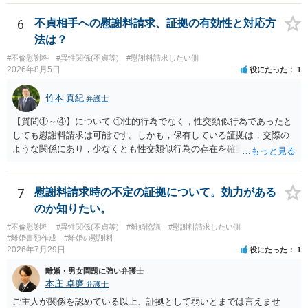
対する照会は基本的にできないと解されています（弁護士会によって
は例外的に認める扱いもありますが、かなり限定されているので一般
6
不貞相手への慰謝料請求、証拠の有効性と対応方
的ではないでしょう）。もし韓国本社がアカウント管理をしているな
法は？
ら、日本法人へ送っても「ウチでは管理していない」という回答にな
#不倫慰謝料
#異性関係(不貞等)
#慰謝料請求したい側
ります。 個人で直接他人のID情報の開示を求めても拒否されるでしょ
2026年8月5日
役にたった
1
う。
竹本 真紀
弁護士
【質問①～④】について ①性的行為でなく，性交類似行為であったと
しても慰謝料請求は可能です。しかも，保有している証拠は，交際の
ような関係にあり，少なくとも性交類似行為の存在を確実に証明でき
るものです（裏を返せば，証拠で認められる範囲でしか認めていない
ことを窺わせるものです。）。ですから，慰謝料請求を進めることで
よいと思います。 ただ．慰謝料額については，婚姻破綻に至っていな
7
慰謝料請求時の不定の証拠について。効力がある
いとして，この点を考慮されることになるかもしれません。 ②夫との
のか知りたい。
今後のことを考えて書いてもらうか否かを検討するのがよいと思いま
#不倫慰謝料
#異性関係(不貞等)
#離婚協議
#慰謝料請求したい側
す。今ある証拠以上のことを証明（証明力を強めることも含む）でき
#離婚書類作成
#離婚の慰謝料
るのであれば，前向きに検討を進めるという考え方でもよいでしょ
2026年7月29日
役にたった
1
う。慰謝料請求としては証拠として使えることが前提であり，その価
離婚・男女問題に強い弁護士
値と夫との関係との均衡のように思います。 ③行政書士に委任をして
本庄 卓磨
弁護士
いるのであれば，どのような内容の委任なのか不明ですが，その行政
書士との協議になると思います。請求するか，訴訟にするか，その点
ご主人が関係を認めている以上、証拠として弱いとまでは言えませ