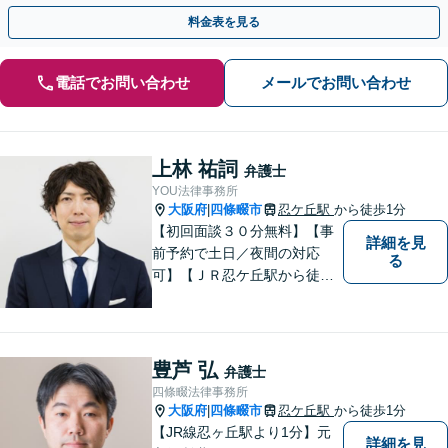
備ができました」など、感謝の声多数【子連れ相談可】
料金表を見る
電話でお問い合わせ
メールでお問い合わせ
上林 祐詞
弁護士
YOU法律事務所
大阪府
四條畷市
忍ケ丘駅
から徒歩1分
|
【初回面談３０分無料】【事
詳細を見
前予約で土日／夜間の対応
る
可】【ＪＲ忍ケ丘駅から徒歩
１分】【男女問題の実績多
数】【医療系資格を有する弁
護士】一人ひとりの依頼者様
の状況に合わせて最適な解決
豊芦 弘
弁護士
策をご提案し、不安やお悩み
四條畷法律事務所
を少しでも軽減できるよう尽
大阪府
四條畷市
忍ケ丘駅
から徒歩1分
|
力いたします。
【JR線忍ヶ丘駅より1分】元
詳細を見