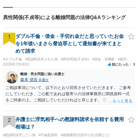
う尽力いたします。お話しを
しっかりと聞き、法律の観点
からだけでなくお気持ちやご
異性関係(不貞等)による離婚問題の法律Q&Aランキング
事情に寄り添った対応が可能
です。
1
ダブル不倫・借金・手切れ金だと思っていたお金
を1年後いまさら脅迫罪として通知書が来てまと
めて請求
#ダブル不倫
#慰謝料請求された側
#異性関係(不貞等)
#借金・浪費癖
#裁判
2026年7月30日
役にたった
3
離婚・男女問題に強い弁護士
森本 偲音
弁護士
ご相談事項について、以下のとおり回答させていただきます。 ご参考
にしていただき、ご心配であれば最寄りの法律事務所に関係資料一式
をご持参の上、ご相談していただければと存じます。 ① このLINEの
流れを見る限り、100万円は貸付金ではなく、手切れ金・和解金と評価
される可能性はあるのか ⇒LINEを含む１００万円の貸付に至るまでの
やり取り等の経緯、誓約書の内容等を踏まえて、関係を清算するため
2
弁護士に浮気相手への慰謝料請求を依頼する費用
の 金銭であったと評価される可能性はあると考えます。 ② 「今後一
相場は？
切関与しないなら100万円振り込む」というLINEや誓約書は、裁判上
#慰謝料請求したい側
#不倫慰謝料
#婚姻費用(別居中の生活費など)
どの程度証拠価値があるのか ⇒前後のやり取りや誓約書の具体的内容