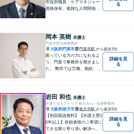
市役所職員・ケアマネジャー
る
資格保有。複雑な人間関係が
絡む相続・遺言・高齢者トラ
ブルの根本的解決に尽力しま
す。
岡本 英樹
弁護士
門真市民法律事務所
大阪府
門真市
門真市駅
から徒歩3分
|
困っている方の力になれるよ
詳細を見
う、門真で事務所を開きまし
る
た。 弊所では労働、相続、離
婚、交通事故、不動産、破
産、中小企業法務その他様々
な法律相談を承っておりま
す。
岩田 和也
弁護士
弁護士法人アイリス 枚方みらい法律事務所
大阪府
枚方市
枚方市駅
から徒歩5分
|
【初回面談無料】【弁護士歴1
詳細を見
0年以上】依頼者様のご希望に
る
できる限り寄り添い解決へと