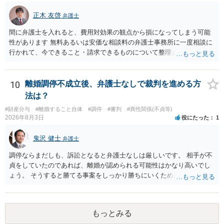
正木 友啓
弁護士
間に弁護士を入れると、費用対効果の観点から損になってしまう可能
性があります 無料あるいは安価な相談料の弁護士事務所に一度相談に
行かれて、今できること・請求できるものについて整理されるのがよ
いかと思います
10
離婚調停不成立後、弁護士なしで裁判を進める方
法は？
#財産分与
#離婚すること自体
#調停
#審判
#異性関係(不貞等)
2026年8月3日
役にたった
1
鬼沢 健士
弁護士
調停ならまだしも、訴訟となると弁護士なしは厳しいです。 相手が不
貞をしていたのであれば、離婚が認められる可能性はかなり高いでし
ょう。 そうすると勝てる事案をしっかり勝ちにいくためにも弁護士委
任を強くおすすめします。
もっとみる