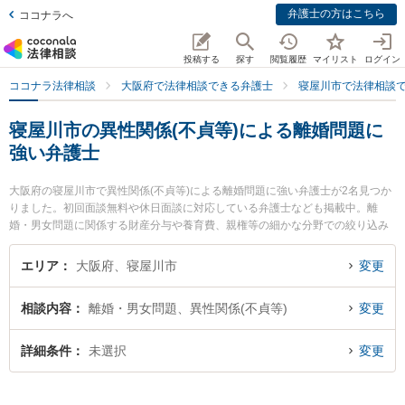
弁護士の方はこちら
ココナラへ
投稿する
探す
閲覧履歴
マイリスト
ログイン
ココナラ法律相談
大阪府で法律相談できる弁護士
寝屋川市で法律相談
寝屋川市の異性関係(不貞等)による離婚問題に
強い弁護士
大阪府の寝屋川市で異性関係(不貞等)による離婚問題に強い弁護士が2名見つか
りました。初回面談無料や休日面談に対応している弁護士なども掲載中。離
婚・男女問題に関係する財産分与や養育費、親権等の細かな分野での絞り込み
検索もでき便利です。特に北河内総合法律事務所の金尾 基樹弁護士や弁護士法
人東部おおさか 本部寝屋川法律事務所の海野 花菜弁護士のプロフィール情報や
エリア
大阪府、寝屋川市
変更
弁護士費用、強みなどが注目されています。『寝屋川市で土日や夜間に発生し
た異性関係(不貞等)による離婚問題のトラブルを今すぐに弁護士に相談したい』
相談内容
離婚・男女問題、異性関係(不貞等)
変更
『異性関係(不貞等)による離婚問題のトラブル解決の実績豊富な近くの弁護士を
検索したい』『初回相談無料で異性関係(不貞等)による離婚問題を法律相談でき
る寝屋川市内の弁護士に相談予約したい』などでお困りの相談者さんにおすす
詳細条件
未選択
変更
めです。