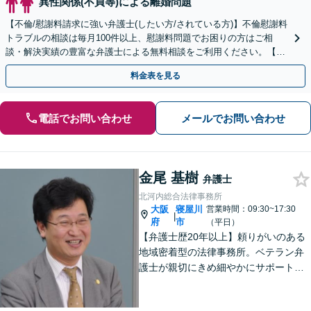
異性関係(不貞等)による離婚問題
【不倫/慰謝料請求に強い弁護士(したい方/されている方)】不倫慰謝料
トラブルの相談は毎月100件以上、慰謝料問題でお困りの方はご相
談・解決実績の豊富な弁護士による無料相談をご利用ください。【不
倫相談は初回0円】【全国対応】
料金表を見る
電話でお問い合わせ
メールでお問い合わせ
金尾 基樹
弁護士
北河内総合法律事務所
大阪
寝屋川
営業時間：09:30~17:30
|
府
市
（平日）
【弁護士歴20年以上】頼りがいのある
地域密着型の法律事務所。ベテラン弁
護士が親切にきめ細やかにサポートし
ます。不動産・建築トラブル／借金問
題／相続など身近な法律トラブルはお