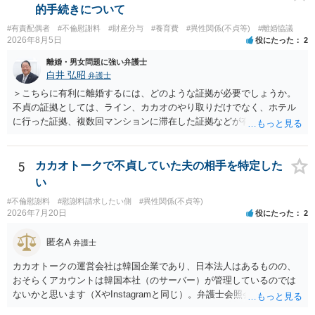
ます） ・過去のDVや過剰請求の経緯を踏まえ、相手の感情に流されな
的手続きについて
い ・予定通り毅然とした態度で距離を置く 法律上の制限はないもの
#有責配偶者
#不倫慰謝料
#財産分与
#養育費
#異性関係(不貞等)
#離婚協議
の、ご自身の生活と精神的な安定を守るためにも、お互いに距離を置
2026年8月5日
役にたった
2
くというご判断は非常に賢明かと思います。
離婚・男女問題に強い弁護士
白井 弘昭
弁護士
＞こちらに有利に離婚するには、どのような証拠が必要でしょうか。
不貞の証拠としては、ライン、カカオのやり取りだけでなく、ホテル
に行った証拠、複数回マンションに滞在した証拠などが有効です。 不
貞の証拠があれば、離婚をさらに有利に進める（離婚したい時期に離
婚する、慰謝料をとるなど）ことができると思われます。 ただし、不
貞発覚後、長期間同居を続けると、不貞を許したとの評価につながる
5
カカオトークで不貞していた夫の相手を特定した
場合がありますので、ご注意ください。 以上、ご参考まで。
い
#不倫慰謝料
#慰謝料請求したい側
#異性関係(不貞等)
2026年7月20日
役にたった
2
匿名A
弁護士
カカオトークの運営会社は韓国企業であり、日本法人はあるものの、
おそらくアカウントは韓国本社（のサーバー）が管理しているのでは
ないかと思います（XやInstagramと同じ）。弁護士会照会は日本法に
基づく制度であり、送付先は日本国内とするのが原則で、外国企業に