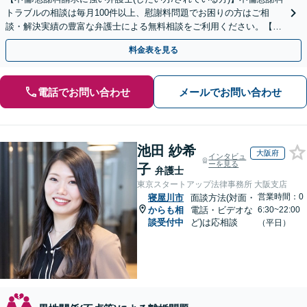
トラブルの相談は毎月100件以上、慰謝料問題でお困りの方はご相
談・解決実績の豊富な弁護士による無料相談をご利用ください。【不
倫相談は初回0円】【全国対応】
料金表を見る
電話でお問い合わせ
メールでお問い合わせ
池田 紗希
大阪府
インタビュ
ーを見る
子
弁護士
東京スタートアップ法律事務所 大阪支店
営業時間：0
寝屋川市
面談方法(対面・
からも相
電話・ビデオな
6:30~22:00
談受付中
ど)は応相談
（平日）