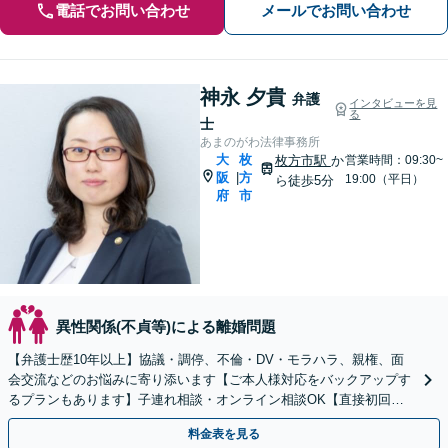
電話でお問い合わせ
メールでお問い合わせ
神永 夕貴
弁護
インタビューを見
る
士
あまのがわ法律事務所
大
枚
枚方市駅
か
営業時間：09:30~
阪
方
|
19:00（平日）
ら徒歩5分
府
市
異性関係(不貞等)による離婚問題
【弁護士歴10年以上】協議・調停、不倫・DV・モラハラ、親権、面
会交流などのお悩みに寄り添います【ご本人様対応をバックアップす
るプランもあります】子連れ相談・オンライン相談OK【直接初回面
談30分無料】【枚方市駅5分】
料金表を見る