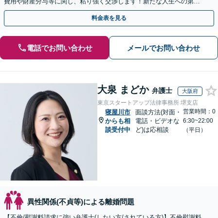
費用や財産分与等に関し、粘り強く交渉します！新たな人生への第一
歩を全力でサポートいたします。【休日・夜間相談可】
料金表を見る
電話でお問い合わせ
メールでお問い合わせ
大泉 まどか
弁護士
大阪府
東京スタートアップ法律事務所 堺支店
営業時間：0
寝屋川市
面談方法(対面・
からも相
電話・ビデオな
6:30~22:00
談受付中
ど)は応相談
（平日）
異性関係(不貞等)による離婚問題
【不倫/慰謝料請求に強い弁護士(したい方/されている方)】不倫慰謝料