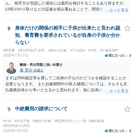
の見極めや，相手方は性交類似行為は認めているのか，それさえも否
ん。 相手方が否認した場合には裁判を検討することもあり得ますが、
定しているのかによって，考え方・進め方は変わってくると思いま
LINEのやり取りなどの証拠を積み重ねることで、関係が認定される余
す。 ④性交類似行為を認めているにもかかわらず支払を拒否するので
地は十分にあります。 ただし、手元の証拠でどこまで認定できるかは
あれば，本人（行政書士でも同じだと思います。）への対応ではあま
個別の事情によりますので、お早めに弁護士に相談されることをおす
り変わらないように思います。減額で折り合えるなら本人様の交渉で
すめします。
8
身体だけの関係の相手に子供が出来たと言われ認
もよいように思いますが，ゼロかどうかの観点であれば，訴訟に進む
知、養育費を要求されているが自身の子供か分か
しかなくなるようにも思います。そうしますと，お近くの弁護士に相
らない
談して進めることを検討した方がよいようにも思います。
#養育費
#異性関係(不貞等)
#婚外の妊娠
#子の認知
#中絶
#不倫慰謝料
2026年7月17日
役にたった
3
離婚・男女問題に強い弁護士
泉 亮介
弁護士
まずはDNA鑑定等を通してご自身の子なのかどうかを確認することが
必要となります。 また妊娠期間中の収入補償については、そもそも支
払義務自体から争いとなるかと思われます。仮に自身の子であったと
して、そのことから当然に補償義務が発生するものではありません。
相手に弁護士がついているということであれば、依頼をするかしない
かは別として一度ご自身も個別に弁護士に相談をされたほうが良いで
9
中絶費用の請求について
しょう。
#中絶
#音信不通
#婚外の妊娠
#慰謝料請求したい側
#婚約破棄
#異性関係(不貞等)
2026年7月23日
役にたった
2