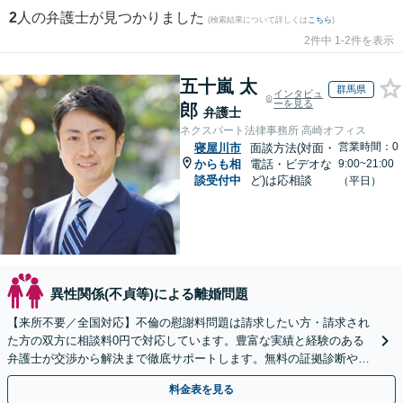
2
人の弁護士が見つかりました
(検索結果について詳しくは
こちら
)
2件中 1-2件を表示
五十嵐 太
群馬県
インタビュ
ーを見る
郎
弁護士
ネクスパート法律事務所 高崎オフィス
営業時間：0
寝屋川市
面談方法(対面・
からも相
電話・ビデオな
9:00~21:00
談受付中
ど)は応相談
（平日）
異性関係(不貞等)による離婚問題
【来所不要／全国対応】不倫の慰謝料問題は請求したい方・請求され
た方の双方に相談料0円で対応しています。豊富な実績と経験のある
弁護士が交渉から解決まで徹底サポートします。無料の証拠診断や着
手金の返還保証もありますので安心してご相談ください。
料金表を見る