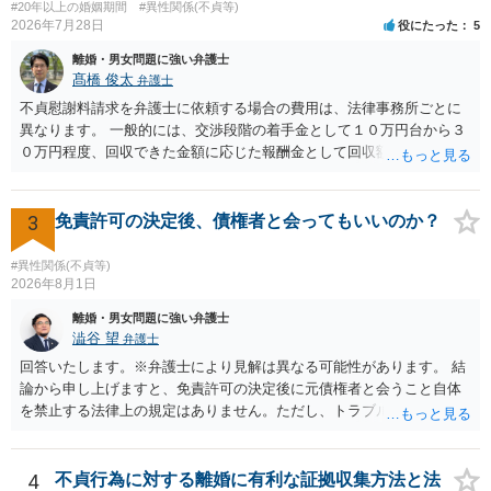
#20年以上の婚姻期間
#異性関係(不貞等)
を見ない限り、具体的な判断はできませんが、一定の証拠価値はある
2026年7月28日
役にたった
5
と考えます。 ③ 借用書があっても、後から100万円を貸付扱いに変更
離婚・男女問題に強い弁護士
することは認められるのか。 ⇒おそらく１００万円は不当利得（受け
髙橋 俊太
弁護士
取る正当な権利がないのに利益を取得した）として返還請求されてい
るものかと推察しますので、 貸金返還ではないかと存じます。 ④ 私
不貞慰謝料請求を弁護士に依頼する場合の費用は、法律事務所ごとに
は現在、収入も不安定で貯金もなくリボ払い借金が既に約100万あり。
異なります。 一般的には、交渉段階の着手金として１０万円台から３
今年に再婚したが主人はお金に厳しい為、一括で220万円を支払う事は
０万円程度、回収できた金額に応じた報酬金として回収額の１０％か
困難 仮に裁判で敗訴した場合でも、分割払いになる可能性はあります
ら２０％程度が設定されていることがあります。訴訟に移行する場合
か。 ⇒判決となり敗訴してしまった場合は、強制執行により不動産等
には、追加着手金や日当、実費が発生することもあります。 もっと
の財産を差し押さえられ、そこから債権回収が図られることになりま
も、証拠が十分にあるか、相手方の住所・勤務先が分かるか、慰謝料
3
免責許可の決定後、債権者と会ってもいいのか？
すが、 和解であれば柔軟な解決が可能ですので、その場合は分割払
額、離婚の有無、交渉で終わるか訴訟まで見込むかによって、費用は
いにより支払うことも十分可能です。 ⑤ このような事情であれば、私
変わり得ます。依頼前に、交渉だけの場合、訴訟になった場合、回収
#異性関係(不貞等)
は120万円のみ和解交渉を続けるべきでしょうか。 ⇒ご相談者様の認
できなかった場合の費用を確認しておくとよいでしょう。 弁護士選び
2026年8月1日
識を前提にすれば、１００万円も含めて返済する必要はないと考えら
では、不貞慰謝料案件の経験が相応にあるか、費用体系が明確か、見
離婚・男女問題に強い弁護士
れるため、 120万円のみについて交渉を続けることがベターかと存じ
通しを過度に楽観的に言い過ぎないか、質問に具体的に答えてくれる
澁谷 望
弁護士
ます。
か、連絡方法（メール、電話、弁護士直接か事務局員を介するかな
回答いたします。※弁護士により見解は異なる可能性があります。 結
ど）や対応スピードが合うかを確認するとよいと思います。いずれに
論から申し上げますと、免責許可の決定後に元債権者と会うこと自体
しましても、弁護士への相談・依頼にあたっては、証拠資料、夫と相
を禁止する法律上の規定はありません。ただし、トラブル防止の観点
手方の関係、相手方の氏名・住所等、夫婦関係への影響、離婚予定の
から慎重な対応が必要です。 今後の付き合い方で気をつけるべきポイ
有無など事実関係をよく整理して相談されることをお勧めいたしま
ントは以下の通りです。 ・金銭のやり取りや返済の約束は絶対にしな
す。
い（免責された借金を任意でも支払ってしまうとトラブルの元になり
4
不貞行為に対する離婚に有利な証拠収集方法と法