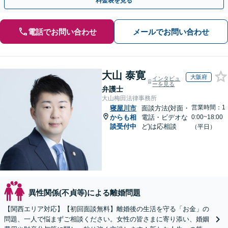
料金表を見る
電話でお問い合わせ
メールでお問い合わせ
大山 泰寛
大阪府
インタビュ
ーを見る
弁護士
大山梅田法律事務所
営業時間：1
寝屋川市
面談方法(対面・
からも相
電話・ビデオな
0:00~18:00
談受付中
ど)は応相談
（平日）
異性関係(不貞等)による離婚問題
【関西エリア対応】【初回面談無料】離婚後の生活を守る「お金」の
問題、一人で悩まずご相談ください。女性の皆さまに寄り添い、婚姻