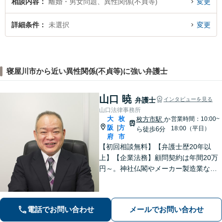
相談内容
離婚・男女問題、異性関係(不貞等)
変更
詳細条件
未選択
変更
寝屋川市から近い異性関係(不貞等)に強い弁護士
山口 暁
弁護士
インタビューを見る
山口法律事務所
大
枚
枚方市駅
か
営業時間：10:00~
阪
方
|
18:00（平日）
ら徒歩6分
府
市
【初回相談無料】【弁護士歴20年以
上】【企業法務】顧問契約は年間20万
円～。神社仏閣やメーカー製造業な
ど、幅広い業界に対応【不動産】司法
書士や税理士、不動産鑑定士、土地家
屋調査士などと連携。農地や山林もお
電話でお問い合わせ
メールでお問い合わせ
任せ【枚方市駅6分】