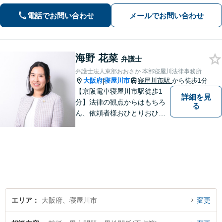
気軽にご相談ください。【初回相談無
料（一部除く）】【夜間・休日の相談
電話でお問い合わせ
メールでお問い合わせ
可能】
海野 花菜
弁護士
弁護士法人東部おおさか 本部寝屋川法律事務所
大阪府
寝屋川市
寝屋川市駅
から徒歩1分
|
【京阪電車寝屋川市駅徒歩1
詳細を見
分】法律の観点からはもちろ
る
ん、依頼者様おひとりおひと
りのお気持ちやご事情に寄り
添った対応を心がけます。お
気軽にご相談いただければ、
全力でサポートいたします。
エリア
大阪府、寝屋川市
変更