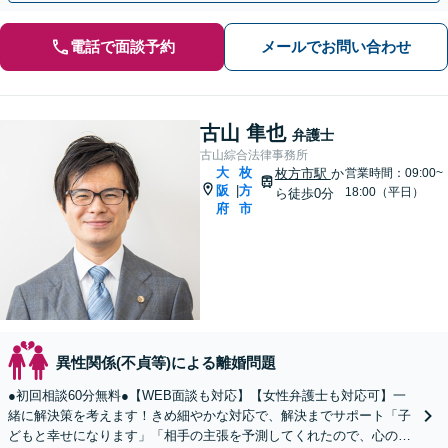
電話で面談予約
メールでお問い合わせ
古山 隼也
弁護士
古山綜合法律事務所
大
枚
枚方市駅
か
営業時間：09:00~
阪
方
|
18:00（平日）
ら徒歩0分
府
市
異性関係(不貞等)による離婚問題
●初回相談60分無料●【WEB面談も対応】【女性弁護士も対応可】一
緒に解決策を考えます！きめ細やかな対応で、解決までサポート「子
どもと幸せになります」「相手の主張を予測してくれたので、心の準