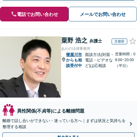
電話でお問い合わせ
メールでお問い合わせ
粟野 浩之
弁護士
京都府
あわの法律事務所
営業時間：0
寝屋川市
面談方法(対面・
からも相
電話・ビデオな
9:00~20:00
談受付中
ど)は応相談
（平日）
異性関係(不貞等)による離婚問題
離婚で話し合いができない・迷っている方へ｜まずは状況と気持ちを
整理する相談