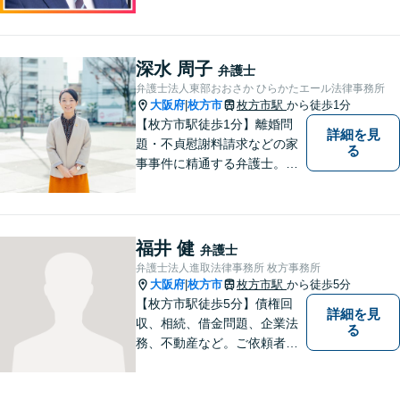
導きます 【離婚問題】同事務
所の女性弁護士と連携して慰
謝料や財産分与などに対応。
夫婦カウンセラーの資格保有
深水 周子
弁護士
【相続問題】セミナー講師や
弁護士法人東部おおさか ひらかたエール法律事務所
書籍執筆の経験あり【枚方市
大阪府
枚方市
枚方市駅
から徒歩1分
|
駅5分】
【枚方市駅徒歩1分】離婚問
詳細を見
題・不貞慰謝料請求などの家
る
事事件に精通する弁護士。依
頼者さまと同じ目線に立ち、
最善の解決方法をご提案。次
のステップへ進むお手伝いを
致します。どんなお悩みで
福井 健
弁護士
も、ご相談ください。【キッ
弁護士法人進取法律事務所 枚方事務所
ズスペースあり】
大阪府
枚方市
枚方市駅
から徒歩5分
|
【枚方市駅徒歩5分】債権回
詳細を見
収、相続、借金問題、企業法
る
務、不動産など。ご依頼者さ
まに安心して満足した法的サ
ービスをご利用いただけるよ