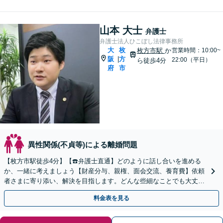
山本 大士
弁護士
弁護士法人ひこぼし法律事務所
大
枚
枚方市駅
か
営業時間：10:00~
阪
方
|
22:00（平日）
ら徒歩4分
府
市
異性関係(不貞等)による離婚問題
【枚方市駅徒歩4分】【☎️弁護士直通】どのように話し合いを進める
か、一緒に考えましょう【財産分与、親権、面会交流、養育費】依頼
者さまに寄り添い、解決を目指します。どんな些細なことでも大丈
夫！まずはお気軽にご相談ください【子連れ相談OK】
料金表を見る