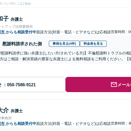
果について詳しくは
こちら
)
和子
弁護士
ートアップ法律事務所
川市
からも相談受付中
面談方法(対面・電話・ビデオなど)は応相談
営業時間：06
慰謝料請求された側
事例を見る(4件)
料金表を見る
/慰謝料請求に強い弁護士(したい方/されている方)】不倫慰謝料トラブルの相
方はご相談・解決実績の豊富な弁護士による無料相談をご利用ください。【初
せ
メール
大介
弁護士
律事務所
川市
からも相談受付中
面談方法(対面・電話・ビデオなど)は応相談
営業時間：