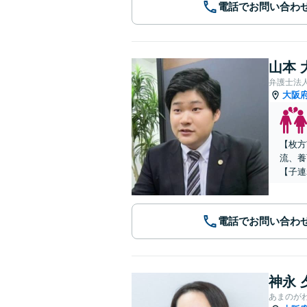
電話でお問い合わ
山本 
弁護士法
大阪
【枚方
流、養
【子連
電話でお問い合わ
神永 
あまのが