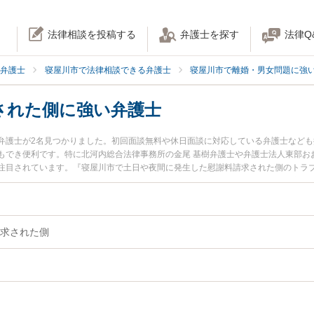
法律相談を投稿する
弁護士を探す
法律Q
弁護士
寝屋川市で法律相談できる弁護士
寝屋川市で離婚・男女問題に強
された側に強い弁護士
弁護士が2名見つかりました。初回面談無料や休日面談に対応している弁護士など
もでき便利です。特に北河内総合法律事務所の金尾 基樹弁護士や弁護士法人東部おお
注目されています。『寝屋川市で土日や夜間に発生した慰謝料請求された側のトラ
弁護士を検索したい』『初回相談無料で慰謝料請求された側を法律相談できる寝屋
求された側