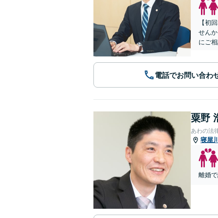
【初回
せんか
にご相
電話でお問い合わ
粟野 
あわの法
寝屋
離婚で