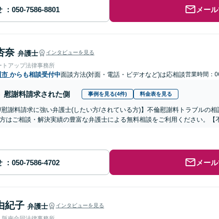
せ
メール
杏奈
弁護士
インタビューを見る
ートアップ法律事務所
川市
からも相談受付中
面談方法(対面・電話・ビデオなど)は応相談
営業時間：06
慰謝料請求された側
事例を見る(4件)
料金表を見る
/慰謝料請求に強い弁護士(したい方/されている方)】不倫慰謝料トラブルの相
方はご相談・解決実績の豊富な弁護士による無料相談をご利用ください。【
せ
メール
由紀子
弁護士
インタビューを見る
人阪南合同法律事務所