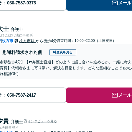
せ
メール
大士
弁護士
人ひこぼし法律事務所
府
枚方市
枚方市駅
から徒歩4分
営業時間：10:00~22:00（土日祝日）
|
慰謝料請求された側
料金表を見る
市駅徒歩4分】【☎️弁護士直通】どのように話し合いを進めるか、一緒に考
育費】依頼者さまに寄り添い、解決を目指します。どんな些細なことでも大
れ相談OK】
せ
メール
夕貴
弁護士
インタビューを見る
わ法律事務所