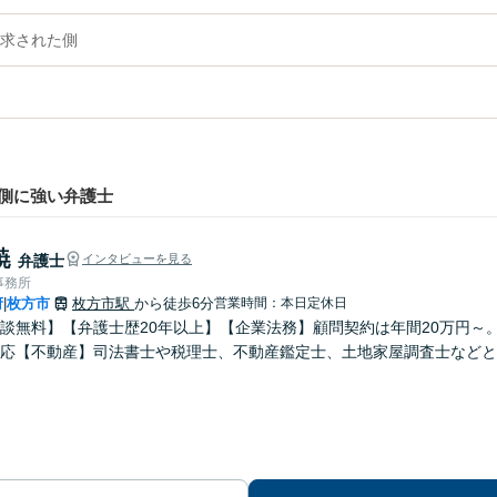
求された側
側に強い弁護士
暁
弁護士
インタビューを見る
事務所
府
枚方市
枚方市駅
から徒歩6分
営業時間：本日定休日
|
談無料】【弁護士歴20年以上】【企業法務】顧問契約は年間20万円～
応【不動産】司法書士や税理士、不動産鑑定士、土地家屋調査士などと