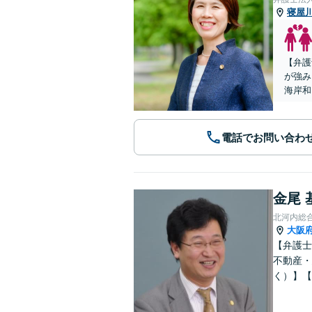
寝屋
【弁護
が強み
海岸和
電話でお問い合わ
金尾 
北河内総
大阪
【弁護士
不動産・
く）】【