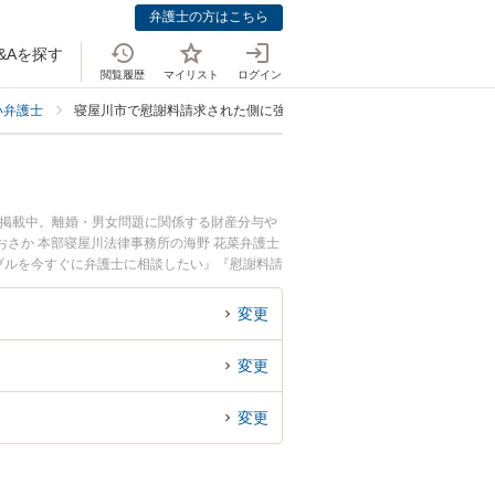
弁護士の方はこちら
&Aを探す
閲覧履歴
マイリスト
ログイン
い弁護士
寝屋川市で慰謝料請求された側に強い弁護士
も掲載中。離婚・男女問題に関係する財産分与や
さか 本部寝屋川法律事務所の海野 花菜弁護士
ブルを今すぐに弁護士に相談したい』『慰謝料請
川市内の弁護士に相談予約したい』などでお困り
変更
変更
変更