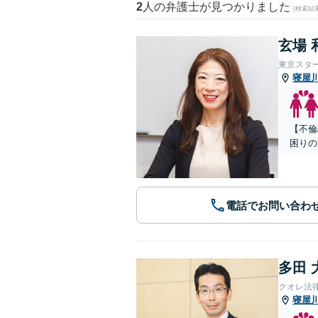
2
人の弁護士が見つかりました
(検索結
玄場 
東京スタ
寝屋
【不倫
困りの
電話でお問い合わ
多田 
クオレ法
寝屋