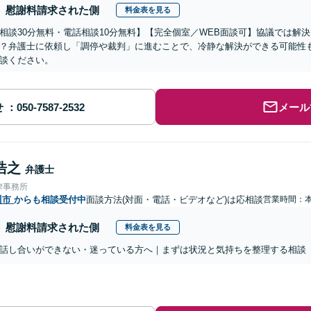
慰謝料請求された側
料金表を見る
相談30分無料・電話相談10分無料】【完全個室／WEB面談可】協議では解
？弁護士に依頼し「調停や裁判」に進むことで、冷静な解決ができる可能性も
談ください。
せ
メール
浩之
弁護士
律事務所
川市
からも相談受付中
面談方法(対面・電話・ビデオなど)は応相談
営業時間：
慰謝料請求された側
料金表を見る
話し合いができない・迷っている方へ｜まずは状況と気持ちを整理する相談