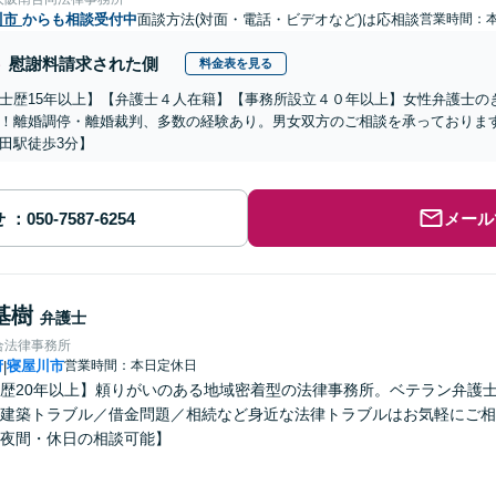
川市
からも相談受付中
面談方法(対面・電話・ビデオなど)は応相談
営業時間：
慰謝料請求された側
料金表を見る
士歴15年以上】【弁護士４人在籍】【事務所設立４０年以上】女性弁護士の
！離婚調停・離婚裁判、多数の経験あり。男女双方のご相談を承っておりま
田駅徒歩3分】
せ
メール
基樹
弁護士
合法律事務所
府
寝屋川市
営業時間：本日定休日
|
歴20年以上】頼りがいのある地域密着型の法律事務所。ベテラン弁護
建築トラブル／借金問題／相続など身近な法律トラブルはお気軽にご相
夜間・休日の相談可能】