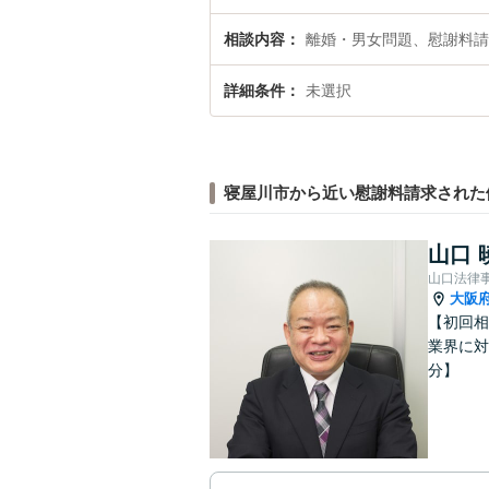
相談内容
離婚・男女問題、慰謝料請
詳細条件
未選択
寝屋川市から近い慰謝料請求された
山口 
山口法律
大阪
【初回相
業界に対
分】