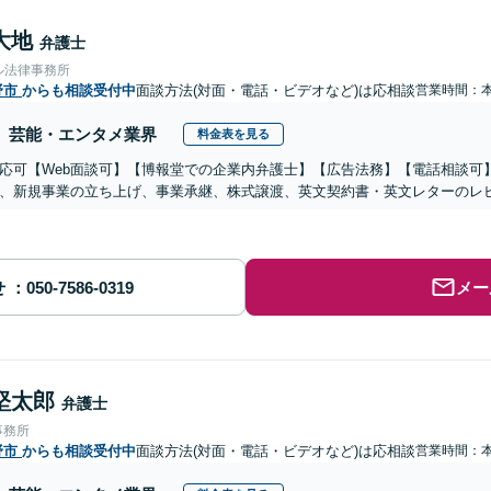
大地
弁護士
ル法律事務所
野市
からも相談受付中
面談方法(対面・電話・ビデオなど)は応相談
営業時間：
芸能・エンタメ業界
料金表を見る
応可【Web面談可】【博報堂での企業内弁護士】【広告法務】【電話相談可】Yo
、新規事業の立ち上げ、事業承継、株式譲渡、英文契約書・英文レターのレ
せ
メー
堅太郎
弁護士
事務所
野市
からも相談受付中
面談方法(対面・電話・ビデオなど)は応相談
営業時間：