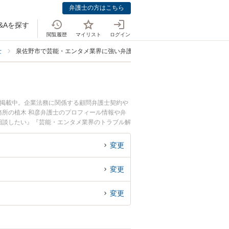
弁護士の方はこちら
&Aを探す
閲覧履歴
マイリスト
ログイン
士
泉佐野市で芸能・エンタメ業界に強い弁護士
も掲載中。企業法務に関係する顧問弁護士契約や
所の植木 和彦弁護士のプロフィール情報や弁
相談したい』『芸能・エンタメ業界のトラブル解
約したい』などでお困りの相談者さんにおすすめ
変更
変更
変更