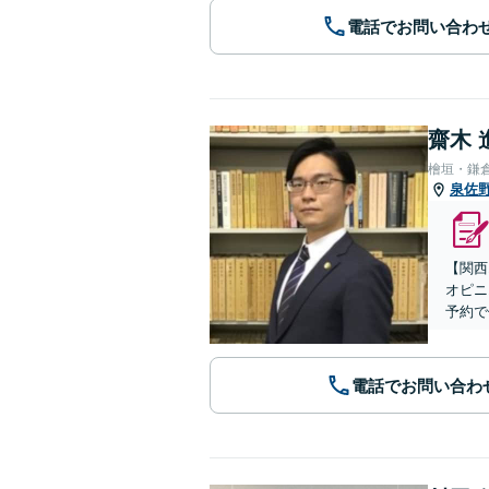
電話でお問い合わ
齋木 
檜垣・鎌
泉佐
【関西
オピニ
予約で
電話でお問い合わ