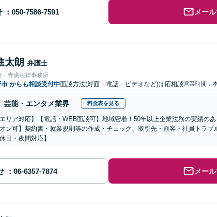
せ
メール
進太朗
弁護士
倉・寺廣法律事務所
野市
からも相談受付中
面談方法(対面・電話・ビデオなど)は応相談
営業時間：
芸能・エンタメ業界
料金表を見る
エリア対応】【電話・WEB面談可】地域密着！50年以上企業法務の実績の
オン可】契約書・就業規則等の作成・チェック、取引先・顧客・社員トラブ
休日・夜間対応】
せ
メール