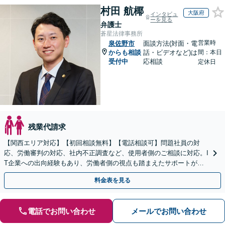
村田 航椰
大阪府
インタビュ
ーを見る
弁護士
蒼星法律事務所
営業時
泉佐野市
面談方法(対面・電
からも相談
話・ビデオなど)は
間：本日
受付中
応相談
定休日
残業代請求
【関西エリア対応】【初回相談無料】【電話相談可】問題社員の対
応、労働審判の対応、社内不正調査など、使用者側のご相談に対応。I
T企業への出向経験もあり、労働者側の視点も踏まえたサポートが可
能です。お気軽にご相談ください。【夜間・土日相談可】
料金表を見る
電話でお問い合わせ
メールでお問い合わせ