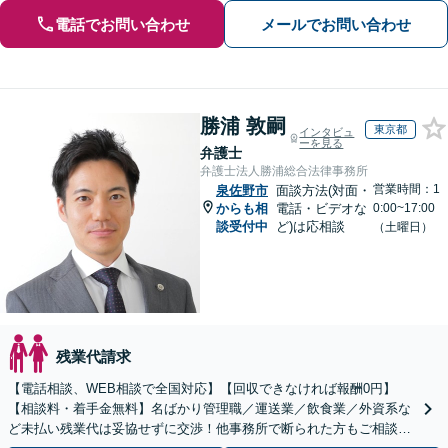
電話でお問い合わせ
メールでお問い合わせ
勝浦 敦嗣
東京都
インタビュ
ーを見る
弁護士
弁護士法人勝浦総合法律事務所
営業時間：1
泉佐野市
面談方法(対面・
からも相
電話・ビデオな
0:00~17:00
談受付中
ど)は応相談
（土曜日）
残業代請求
【電話相談、WEB相談で全国対応】【回収できなければ報酬0円】
【相談料・着手金無料】名ばかり管理職／運送業／飲食業／外資系な
ど未払い残業代は妥協せずに交渉！他事務所で断られた方もご相談く