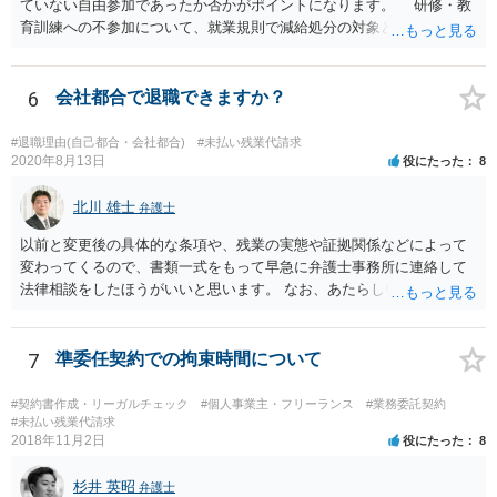
ていない自由参加であったか否かがポイントになります。 研修・教
育訓練への不参加について、就業規則で減給処分の対象とされていた
り、不参加によって業務を行うことができなかったりするなど、事実
上参加を強制されている場合には、研修・教育訓練であっても 労働時
間に該当するものと考えられています。 実務でも勉強会で習ったソ
6
会社都合で退職できますか？
フトウェアを使用している、勉強会で出さた課題の提出を会社から求
められていること等からすると、参加しないと業務に支障が出る可能
#退職理由(自己都合・会社都合)
#未払い残業代請求
性があり、事実上参加せざるを得なかったとも言えそうです。 開催
2020年8月13日
役にたった
8
日時•場所、開催された勉強会の内容、出された課題、提出した課題の
回答等を証拠として押さえておくことが考えられます。 職場を管轄
北川 雄士
弁護士
している労働基準監督署に相談してみる、労働局のあっせんを利用し
以前と変更後の具体的な条項や、残業の実態や証拠関係などによって
てみる方法もあろうかと思います。厚労省サイトの参考情報もご紹介
変わってくるので、書類一式をもって早急に弁護士事務所に連絡して
しておきます。 【参考】厚労省サイト 労働時間の考え方:「研修・教
法律相談をしたほうがいいと思います。 なお、あたらしい雇用契約書
育訓練」等の取扱い https://www.mhlw.go.jp/content/000556972.pdf
にサインしなければ違法という可能性は低いと思いますが、今回は先
の回答でも述べた通り、時間が経つほどにこちらの不利益になる可能
性があるので、あたらしい書面にサインせず、すぐに弁護士に相談す
7
準委任契約での拘束時間について
る案件だと思います。
#契約書作成・リーガルチェック
#個人事業主・フリーランス
#業務委託契約
#未払い残業代請求
2018年11月2日
役にたった
8
杉井 英昭
弁護士