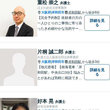
はお一人で抱えず、ぜひ弁護
重松 崇之
弁護士
士へご相談ください【完全個
ほまれ総合法律事務所
室】
大阪府
岸和田市
岸和田駅
から徒歩8分
|
【完全予約制】依頼者の方の
詳細を見
一人ひとりのご事情に寄り添
る
ったきめ細やかな法的サービ
スを心がけております。お困
りの方は、お気軽にご相談く
ださい。初回法律相談は３０
分無料です。
片桐 誠二郎
弁護士
弁護士法人阪南合同法律事務所
大阪府
岸和田市
岸和田駅
から徒歩3分
|
【地元密着】【南海電車「岸
詳細を見
和田駅」中央出口3分】悩みご
る
とがあれば気軽に相談でき
る“町医者的な弁護士”を目指
しています。身体の不調を感
じたらかかりつけの医師に診
てもらうように、どうぞお気
好本 晃
弁護士
軽にご相談ください。
好本法律事務所