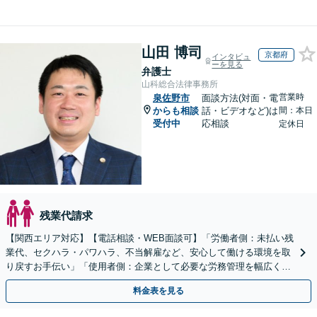
山田 博司
京都府
インタビュ
ーを見る
弁護士
山科総合法律事務所
営業時
泉佐野市
面談方法(対面・電
からも相談
話・ビデオなど)は
間：本日
受付中
応相談
定休日
残業代請求
【関西エリア対応】【電話相談・WEB面談可】「労働者側：未払い残
業代、セクハラ・パワハラ、不当解雇など、安心して働ける環境を取
り戻すお手伝い」「使用者側：企業として必要な労務管理を幅広くサ
ポート」【スポット契約・顧問契約どちらも対応可】
料金表を見る