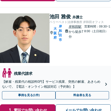
池田 雅俊
弁護士
ベリーベスト法律事務所 岸和田オフィス
岸
岸和田駅
営業時間：09:30~1
大
和
8:00（土日祝日）
から徒歩7
阪
|
田
分
府
市
残業代請求
【解雇・残業代の相談料0円】サービス残業、突然の解雇、あきらめ
ないで。【電話・オンライン相談対応（予約制）】
事例を見る(1件)
料金表を見る
電話でお問い合わせ
メールでお問い合わせ