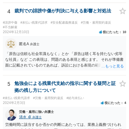
で、どの程度の事実を顧問弁護士が把握しているかも不明です。 有休
消化の話がないのであれば、退職手続きだけを見れば問題がなかった
4
裁判での誹謗中傷が判決に与える影響と対処法
ということはあり得るかと思われます。
#誹謗中傷
#未払い残業代請求
#安全配慮義務違反
#労働・雇用契約違反
#不当解雇
2024年12月10日
役にたった
10
匿名A
弁護士
「原告は信頼も社会常識もなく」とか 「原告は聴く耳を持たない劣等
な社員」など この表現は、問題のある表現と感じます。 それが準備書
面に記載されているのであれば、訴訟における表現の範囲を超えてい
ると感じます。
5
勉強会による残業代支給の指示に関する疑問と証
拠の残し方について
#未払い残業代請求
#労働・雇用契約違反
#給与未払い
2024年2月3日
役にたった
4
労働・雇用に強い弁護士
清水 卓
弁護士
労働時間に該当するか否かの判断にあたっては、業務上義務づけられ