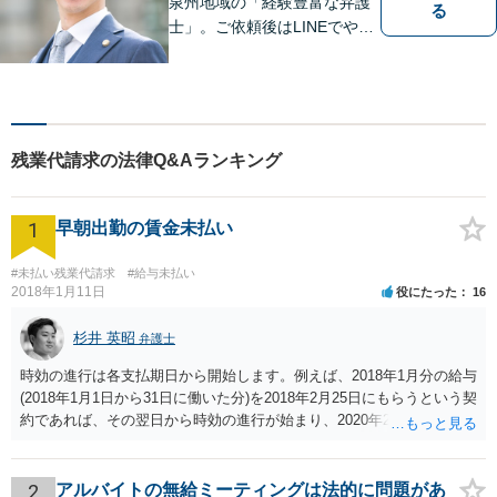
泉州地域の「経験豊富な弁護
る
士」。ご依頼後はLINEでやり
取り可能。4名の弁護士が在
籍。全案件を複数の弁護士で
担当する安心のサポート体
制。グループ会社に税理士法
人・社労士事務所・不動産会
残業代請求の法律Q&Aランキング
社があり問題を丸ごと解決！
1
早朝出勤の賃金未払い
#未払い残業代請求
#給与未払い
2018年1月11日
役にたった
16
杉井 英昭
弁護士
時効の進行は各支払期日から開始します。例えば、2018年1月分の給与
(2018年1月1日から31日に働いた分)を2018年2月25日にもらうという契
約であれば、その翌日から時効の進行が始まり、2020年2月25日の経
過によって時効が完成します。
2
アルバイトの無給ミーティングは法的に問題があ