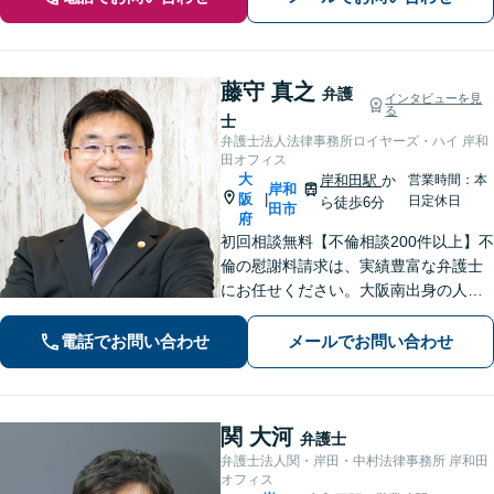
藤守 真之
弁護
インタビューを見
る
士
弁護士法人法律事務所ロイヤーズ・ハイ 岸和
田オフィス
大
岸和田駅
か
営業時間：本
岸和
阪
|
日定休日
ら徒歩6分
田市
府
初回相談無料【不倫相談200件以上】不
倫の慰謝料請求は、実績豊富な弁護士
にお任せください。大阪南出身の人情
派弁護士が対応【交通事故も強い】交
通事故に遭われてお困りの方はお気軽
電話でお問い合わせ
メールでお問い合わせ
にお電話ください【当日／夜間／休日
の相談可】
関 大河
弁護士
弁護士法人関・岸田・中村法律事務所 岸和田
オフィス