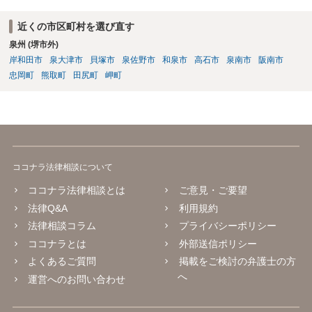
近くの市区町村を選び直す
泉州 (堺市外)
岸和田市
泉大津市
貝塚市
泉佐野市
和泉市
高石市
泉南市
阪南市
忠岡町
熊取町
田尻町
岬町
ココナラ法律相談について
ココナラ法律相談とは
ご意見・ご要望
法律Q&A
利用規約
法律相談コラム
プライバシーポリシー
ココナラとは
外部送信ポリシー
よくあるご質問
掲載をご検討の弁護士の方
へ
運営へのお問い合わせ