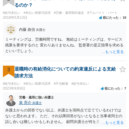
るのか？
#給与未払い
#未払い残業代請求
#労働・雇用契約違反
#アルバイト・パート
2018年5月13日
役にたった
19
内藤 政信
弁護士
ミーティングは、労働時間ですね。 無給はミーティングは、サービス
残業を要求するのと 変わりありませんね。 監督署の是正指導を求める
といいでしょう。
3
退職時の有給消化についての約束違反による支給
請求方法
#給与未払い
#未払い残業代請求
#不当解雇
#給与未払い
2023年9月8日
役にたった
7
労働・雇用に強い弁護士
泉 亮介
弁護士
弁護士からの回答でない以上、弁護士を現時点で立てているわけでは
ないと思われます。 ただ、それ以降回答がないとなると当事者同士の
話し合いは難しいかもしれません。 顧問弁護士が何を見て判断したの
か、そもそも会社がどのように説明をしたのかについても不明ですの