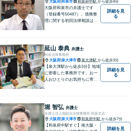
大阪府
和泉市
和泉府中駅
から徒歩4分
|
大阪府和泉市の弁護士です
詳細を見
（登録番号50487）。債務整
る
理に関する初回法律相談は無
料です。
延山 泰典
弁護士
和佐法律事務所
大阪府
泉大津市
泉大津駅
から徒歩3分
|
【泉大津駅から徒歩3分】地域
詳細を見
に密着した事務所です。お一
る
人おひとりのお気持ちに寄り
添います。https://kazusa-law.
com/
堀 智弘
弁護士
弁護士法人堀総合法律事務所 和泉支店
大阪府
泉大津市
和泉府中駅
から徒歩7分
|
【和泉府中駅すぐ】南大阪・
詳細を見