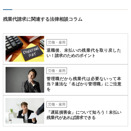
者が、倒産について裁判所への申立て等（法律上の倒産の場合）又は
労働基準監督署への認定申請（事実上の倒産の場合）が行われた日の
６か月前の日から２年の間に退職した者であること 事実上の倒産の場
合、そもそも、労働基準監督署長の認定を要するため、申請•認定に相
残業代請求に関連する法律相談コラム
応の時間を要します。また、事業活動の停止•再開見込み等につき会社
側の抵抗が予想され、認定に至らない事態も想定されます。 また、労
働基準監督署へ申告なされているとのことですが、労働基準監督署が
行うのは、原則として、会社への指導や是正勧告のため、未払い賃金
労働・雇用
の支払いを会社に強制する措置までは行うことができないという実情
退職後、未払いの残業代を取り戻した
があります。 そのため、退職の意思を既に会社に表明しているのであ
い！請求のためのポイント
れば、未払賃金の支払を求める労働審判や労働訴訟などの方法に切り
替えることを検討された方が適切なように思います（とろうとされて
いる主題と会社の実態とがマッチしていないように思われます）。 一
労働・雇用
度、雇用契約書や就業規則などを持参の上、弁護士に直接相談されて
管理職だから残業代は必要ないって本
みてはいかがでしょうか。
当？違法な「名ばかり管理職」にご注意
を
労働・雇用
「遅延損害金」について知ろう！未払い
残業代があれば請求できる