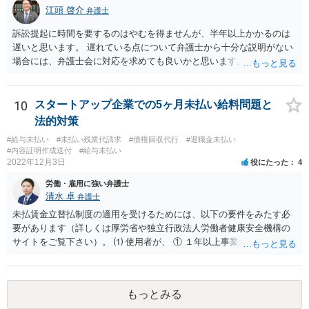
江頭 啓介
弁護士
訴訟提起に時間を要するのはやむを得ませんが、半年以上かかるのは
遅いと思います。 遅れている点について弁護士から十分な説明がない
場合には、弁護士会に対応を求めても良いかと思います。
10
スタートアップ企業での5ヶ月未払い給料問題と
法的対策
#給与未払い
#未払い残業代請求
#債権回収代行
#退職金未払い
#内容証明作成送付
#給与未払い
2022年12月3日
役にたった
4
労働・雇用に強い弁護士
清水 卓
弁護士
未払賃金立替払制度の適用を受けるためには、以下の要件をみたす必
要があります（詳しくは厚労省や独立行政法人労働者健康安全機構の
サイトをご覧下さい）。 ⑴ 使用者が、 ① １年以上事業活動を行って
いたこと ② 倒産したこと •法律上の倒産（破産、民事再生等） → 破
産管財人等に倒産の事実等を証明してもらう必要あり。 •事実上の倒産
（中小企業について、事業活動が停止し、再開する見込みがなく、賃
もっとみる
金支払能力がない場合） → 労働基準監督署長の認定が必要。 (2) 労働