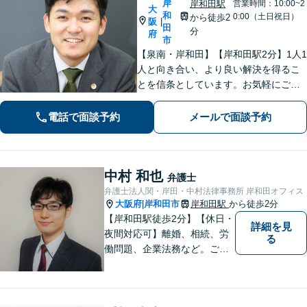
岸
岸和田駅
営業時間：10:00~2
大
和
0:00（土日祝日）
から徒歩2
阪
|
田
分
府
市
【泉南・岸和田】【岸和田駅2分】1人1
人と向き合い、より良い解決を得るこ
とを信条としています。お気軽にご相
談下さい。
電話で面談予約
メールで面談予約
中村 和也
弁護士
弁護士法人関・岸田・中村法律事務所 岸和田オフィス
大阪府
岸和田市
岸和田駅
から徒歩2分
|
【岸和田駅徒歩2分】【休日・
詳細を見
夜間対応可】離婚、相続、労
る
働問題、企業法務など。ご依
頼者さまのお話を親身に伺
い、解決へ向けてベストな方
法をご提案いたします。不安