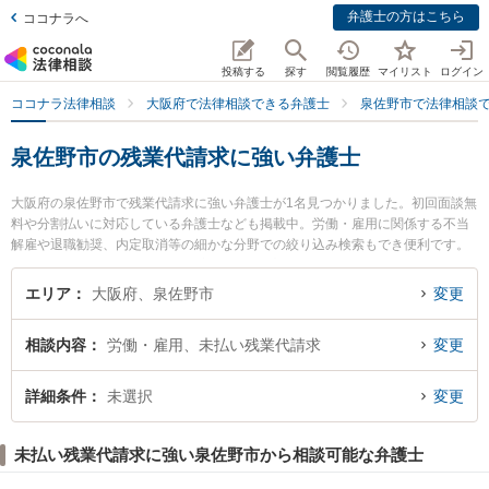
弁護士の方はこちら
ココナラへ
投稿する
探す
閲覧履歴
マイリスト
ログイン
ココナラ法律相談
大阪府で法律相談できる弁護士
泉佐野市で法律相談
泉佐野市の残業代請求に強い弁護士
大阪府の泉佐野市で残業代請求に強い弁護士が1名見つかりました。初回面談無
料や分割払いに対応している弁護士なども掲載中。労働・雇用に関係する不当
解雇や退職勧奨、内定取消等の細かな分野での絞り込み検索もでき便利です。
特に泉佐野法律事務所の植木 和彦弁護士のプロフィール情報や弁護士費用、強
みなどが注目されています。『泉佐野市で土日や夜間に発生した残業代請求の
エリア
大阪府、泉佐野市
変更
トラブルを今すぐに弁護士に相談したい』『残業代請求のトラブル解決の実績
豊富な近くの弁護士を検索したい』『初回相談無料で残業代請求を法律相談で
相談内容
労働・雇用、未払い残業代請求
変更
きる泉佐野市内の弁護士に相談予約したい』などでお困りの相談者さんにおす
すめです。
詳細条件
未選択
変更
未払い残業代請求に強い泉佐野市から相談可能な弁護士