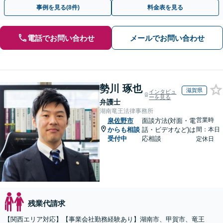
ださい。【解決事例が豊富】土曜日も電話受付しています
事例を見る(8件)
料金表を見る
電話でお問い合わせ
メールでお問い合わせ
勢川 琢也
滋賀県
インタビュ
ーを見る
弁護士
湖南竜王法律事務所
営業時
泉佐野市
面談方法(対面・電
からも相談
話・ビデオなど)は
間：本日
受付中
応相談
定休日
残業代請求
【関西エリア対応】【事業会社勤務経験あり】湖南市、甲賀市、竜王