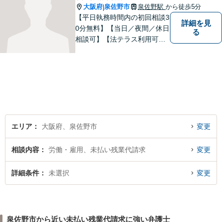
大阪府
泉佐野市
泉佐野駅
から徒歩5分
|
【平日執務時間内の初回相談3
詳細を見
0分無料】【当日／夜間／休日
る
相談可】【法テラス利用可】
南海本線泉佐野駅より徒歩約5
分。
エリア
大阪府、泉佐野市
変更
相談内容
労働・雇用、未払い残業代請求
変更
詳細条件
未選択
変更
泉佐野市から近い未払い残業代請求に強い弁護士