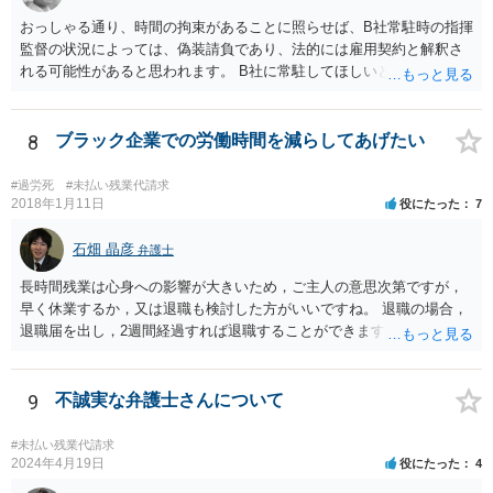
おっしゃる通り、時間の拘束があることに照らせば、B社常駐時の指揮
監督の状況によっては、偽装請負であり、法的には雇用契約と解釈さ
れる可能性があると思われます。 B社に常駐してほしいと先方が求め
る理由がコミュニケーションをしやすいからであるとするのであれ
ば、折衷的な提案として、「突発的な質問に対応できるように、基本
的には１０時〜１９時はできるだけB社にいるよう努力はします。た
8
ブラック企業での労働時間を減らしてあげたい
だ、他の仕事もありますので、必ずその条件を守れるとは限りません
し、B社常駐時であっても本件以外の仕事もさせてもらうことになりま
#過労死
#未払い残業代請求
す。」というものが考えられます。 その提案すら断られるようであれ
2018年1月11日
役にたった
7
ば、ちょっと危険な会社だというシグナルと考えるべきでしょう。
石畑 晶彦
弁護士
長時間残業は心身への影響が大きいため，ご主人の意思次第ですが，
早く休業するか，又は退職も検討した方がいいですね。 退職の場合，
退職届を出し，2週間経過すれば退職することができます。これは会社
の意向は関係ありません。 もっとも，禍根を残すことなくという希望
であれば，十分な引き継ぎを行った上で，退職することで後々のトラ
ブルは防ぐことが可能です。
9
不誠実な弁護士さんについて
#未払い残業代請求
2024年4月19日
役にたった
4