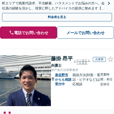
町エリアで残業代請求、不当解雇、ハラスメントでお悩みの方へ。会
社員の経験を活かし、現実に即したアドバイスの提供に努めます【労
使双方に対応】【Web面談OK】
料金表を見る
電話でお問い合わせ
メールでお問い合わせ
藤掛 昂平
兵庫県
インタビュ
ーを見る
弁護士
神戸湊川法律事務所
営業時
泉佐野市
面談方法(対面・電
からも相談
話・ビデオなど)は
間：本日
受付中
応相談
定休日