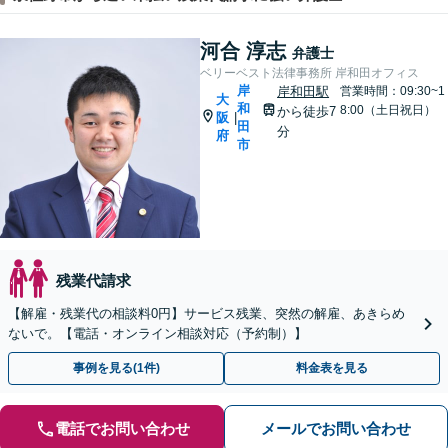
河合 淳志
弁護士
ベリーベスト法律事務所 岸和田オフィス
岸
岸和田駅
営業時間：09:30~1
大
和
8:00（土日祝日）
から徒歩7
阪
|
田
分
府
市
残業代請求
【解雇・残業代の相談料0円】サービス残業、突然の解雇、あきらめ
ないで。【電話・オンライン相談対応（予約制）】
事例を見る(1件)
料金表を見る
電話でお問い合わせ
メールでお問い合わせ