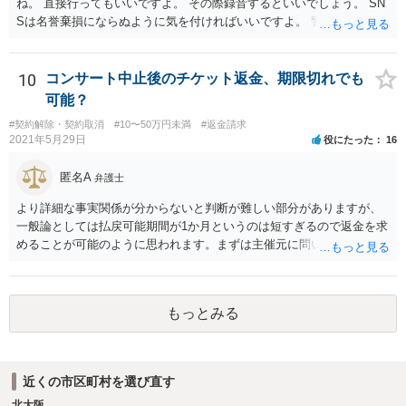
ね。 直接行ってもいいですよ。 その際録音するといいでしょう。 SN
Sは名誉棄損にならぬように気を付ければいいですよ。 警察に行って
も民事と言われるだけでしょう。
10
コンサート中止後のチケット返金、期限切れでも
可能？
#契約解除・契約取消
#10〜50万円未満
#返金請求
2021年5月29日
役にたった
16
匿名A
弁護士
より詳細な事実関係が分からないと判断が難しい部分がありますが、
一般論としては払戻可能期間が1か月というのは短すぎるので返金を求
めることが可能のように思われます。まずは主催元に問い合わせてみ
るとよいのではないかと存じます。話し合いで解決できない場合、弁
護士を立てると明らかに費用倒れですので、ご自身でチケットサイト
運営会社等に代金返還請求訴訟等を提起することが考えられるかと存
もっとみる
じます。
近くの市区町村を選び直す
北大阪