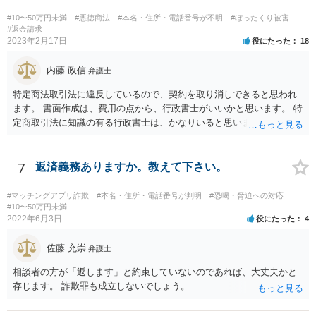
#10〜50万円未満
#悪徳商法
#本名・住所・電話番号が不明
#ぼったくり被害
#返金請求
2023年2月17日
役にたった
18
内藤 政信
弁護士
特定商法取引法に違反しているので、契約を取り消しできると思われ
ます。 書面作成は、費用の点から、行政書士がいいかと思います。 特
定商取引法に知識の有る行政書士は、かなりいると思います。 問い合
わせされるといいでしょう。 今後の支払いは、不要です。
7
返済義務ありますか。教えて下さい。
#マッチングアプリ詐欺
#本名・住所・電話番号が判明
#恐喝・脅迫への対応
#10〜50万円未満
2022年6月3日
役にたった
4
佐藤 充崇
弁護士
相談者の方が「返します」と約束していないのであれば、大丈夫かと
存じます。 詐欺罪も成立しないでしょう。