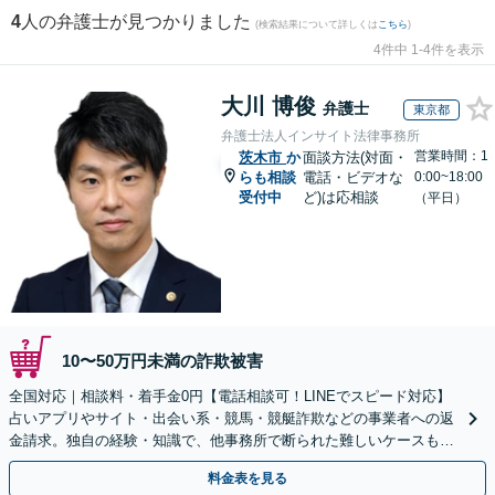
4
人の弁護士が見つかりました
(検索結果について詳しくは
こちら
)
4件中 1-4件を表示
大川 博俊
弁護士
東京都
弁護士法人インサイト法律事務所
営業時間：1
茨木市
か
面談方法(対面・
らも相談
電話・ビデオな
0:00~18:00
受付中
ど)は応相談
（平日）
10〜50万円未満の詐欺被害
全国対応｜相談料・着手金0円【電話相談可！LINEでスピード対応】
占いアプリやサイト・出会い系・競馬・競艇詐欺などの事業者への返
金請求。独自の経験・知識で、他事務所で断られた難しいケースも解
決に導いた実績あり。まずはお気軽にご相談ください
料金表を見る