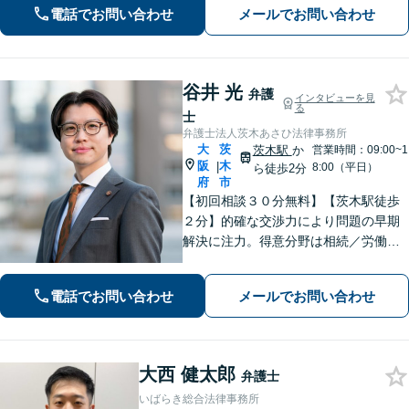
電話でお問い合わせ
メールでお問い合わせ
化してしてしまった問題も、より良い
着地点を探り、交渉を重ねます【初回
相談無料】
谷井 光
弁護
インタビューを見
る
士
弁護士法人茨木あさひ法律事務所
大
茨
茨木駅
か
営業時間：09:00~1
阪
木
|
8:00（平日）
ら徒歩2分
府
市
【初回相談３０分無料】【茨木駅徒歩
２分】的確な交渉力により問題の早期
解決に注力。得意分野は相続／労働／
不倫慰謝料／刑事事件。解決までの過
程にもこだわり、ご意向を汲んだ満足
電話でお問い合わせ
メールでお問い合わせ
度の高い解決を目指します。まずはお
気軽にお電話下さい。
大西 健太郎
弁護士
いばらき総合法律事務所