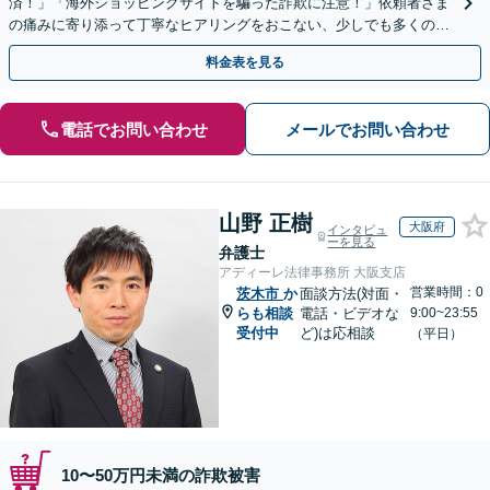
済！」「海外ショッピングサイトを騙った詐欺に注意！」依頼者さま
の痛みに寄り添って丁寧なヒアリングをおこない、少しでも多くの返
金が得られるよう尽力します！
料金表を見る
電話でお問い合わせ
メールでお問い合わせ
山野 正樹
大阪府
インタビュ
ーを見る
弁護士
アディーレ法律事務所 大阪支店
営業時間：0
茨木市
か
面談方法(対面・
らも相談
電話・ビデオな
9:00~23:55
受付中
ど)は応相談
（平日）
10〜50万円未満の詐欺被害