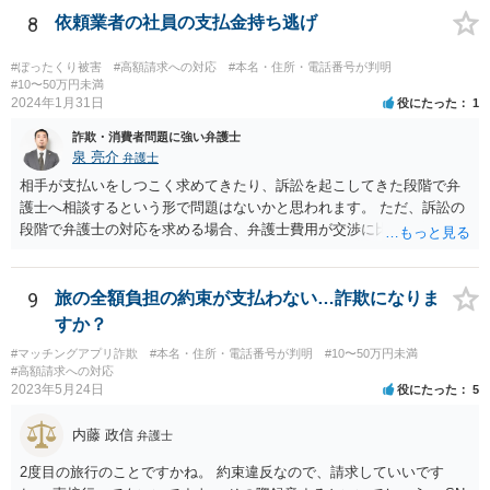
8
依頼業者の社員の支払金持ち逃げ
#ぼったくり被害
#高額請求への対応
#本名・住所・電話番号が判明
#10〜50万円未満
2024年1月31日
役にたった
1
詐欺・消費者問題に強い弁護士
泉 亮介
弁護士
相手が支払いをしつこく求めてきたり、訴訟を起こしてきた段階で弁
護士へ相談するという形で問題はないかと思われます。 ただ、訴訟の
段階で弁護士の対応を求める場合、弁護士費用が交渉に比べて高くな
りやすい為、相手の対応を見ながらどのタイミングで弁護士を入れる
のかを考えておく必要があるでしょう。
9
旅の全額負担の約束が支払わない…詐欺になりま
すか？
#マッチングアプリ詐欺
#本名・住所・電話番号が判明
#10〜50万円未満
#高額請求への対応
2023年5月24日
役にたった
5
内藤 政信
弁護士
2度目の旅行のことですかね。 約束違反なので、請求していいです