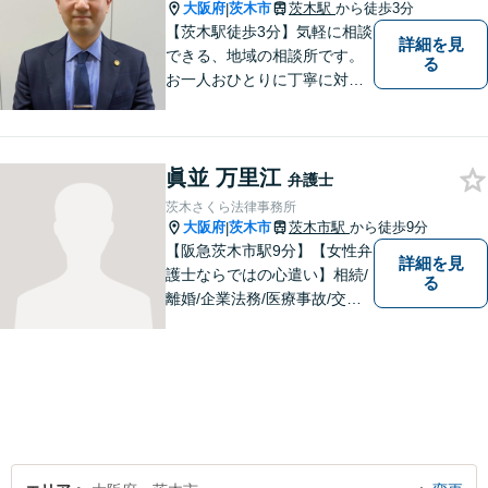
大阪府
茨木市
茨木駅
から徒歩3分
|
【茨木駅徒歩3分】気軽に相談
詳細を見
できる、地域の相談所です。
る
お一人おひとりに丁寧に対応
し、納得のいく解決へと導き
ます。離婚・交通事故・遺産
相続など、幅広く対応可能◎
眞並 万里江
お困りごとがあれば、すぐに
弁護士
ご相談を！
茨木さくら法律事務所
大阪府
茨木市
茨木市駅
から徒歩9分
|
【阪急茨木市駅9分】【女性弁
詳細を見
護士ならではの心遣い】相続/
る
離婚/企業法務/医療事故/交通
事故/借金問題など幅広く対応
可能。プライバシーを厳守
し、依頼者様のお話に耳を傾
け、少しでもお気持ちが和ら
ぐよう心がけております。