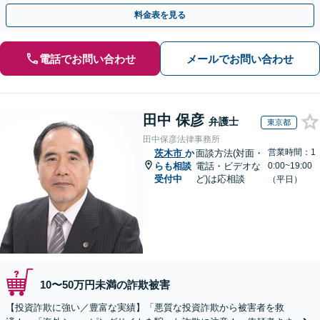
のみで解決も可能！
料金表を見る
電話でお問い合わせ
メールでお問い合わせ
田中 保彦
弁護士
東京都
田中保彦法律事務所
営業時間：1
茨木市
か
面談方法(対面・
らも相談
電話・ビデオな
0:00~19:00
受付中
ど)は応相談
（平日）
10〜50万円未満の詐欺被害
【投資詐欺に強い／豊富な実績】「悪質な投資詐欺から被害者を救