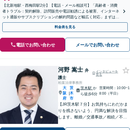
【北新地駅・西梅田駅2分】【電話・メール相談可】「高齢者・消費
者トラブル：契約解除、訪問販売や電話勧誘による被害、インターネ
ット通販やサブスクリプションの解約問題など幅広く対応」まずは一
度ご相談ください【休日・夜間相談可】
料金表を見る
電話でお問い合わせ
メールでお問い合わせ
河野 嵩士
弁
インタビューを
見る
護士
柏葉法律事務所
大
茨
茨木駅
か
営業時間：10:00~1
阪
木
|
8:00（平日）
ら徒歩6分
府
市
【JR茨木駅７分】お気持ちにわだかま
りを残さないよう、円満な解決を目指
します。離婚／交通事故／相続／不動
産といった民事事件、わいせつや窃盗
などの刑事事件にも幅広く対応。紛争