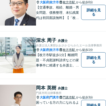
室対応】
大阪府
枚方市
枚方市駅
から徒歩0分
|
【交通事故、相続、離婚・男
詳細を見
女問題、債務整理、未払残業
る
代は初回面談無料】【「枚方
市駅」から徒歩30秒】じっく
りとお話を聞く姿勢を大切に
し、依頼者様の状況を十分に
ヒアリングし、あらゆる観点
深水 周子
弁護士
から解決策をご提案してまい
弁護士法人東部おおさか ひらかたエール法律事務所
ります。
大阪府
枚方市
枚方市駅
から徒歩1分
|
【枚方市駅徒歩1分】離婚問
詳細を見
題・不貞慰謝料請求などの家
る
事事件に精通する弁護士。依
頼者さまと同じ目線に立ち、
最善の解決方法をご提案。次
のステップへ進むお手伝いを
致します。どんなお悩みで
岡本 英樹
弁護士
も、ご相談ください。【キッ
門真市民法律事務所
ズスペースあり】
大阪府
門真市
門真市駅
から徒歩3分
|
困っている方の力になれるよ
詳細を見