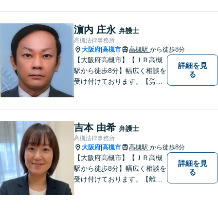
濵内 庄永
弁護士
高槻法律事務所
大阪府
高槻市
高槻駅
から徒歩8分
|
【大阪府高槻市】【ＪＲ高槻
詳細を見
駅から徒歩8分】幅広く相談を
る
受け付けております。【労働
問題】【離婚】【交通事故】
【借金】などのトラブル解決
から【相続】【事業承継】
【成年後見】など将来の不安
吉本 由希
弁護士
の予防まで。
高槻法律事務所
大阪府
高槻市
高槻駅
から徒歩8分
|
【大阪府高槻市】【ＪＲ高槻
詳細を見
駅から徒歩8分】幅広く相談を
る
受け付けております。【離
婚】【借金】【労働問題】な
どのトラブル解決から、【相
続】【遺言】【成年後見】な