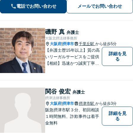
料（一部除く）】【夜間・休日の相談
電話でお問い合わせ
メールでお問い合わせ
可能】
磯野 真
弁護士
大阪北摂法律事務所
大阪府
摂津市
千里丘駅
から徒歩5分
|
【弁護士歴15年以上】質の高
詳細を見
いリーガルサービスをご提供
る
【相続】迅速かつ誠実丁寧な
対応で複雑な遺産分割もスム
ーズに解決【企業法務】業界
業種問わず対応可能！契約書
作成／企業間トラブル／問題
関谷 俊宏
弁護士
社員の対応など。顧問契約も
摂津法律事務所
可【オンライン面談】【千里
大阪府
摂津市
摂津市駅
から徒歩3分
|
丘駅5分】
阪急摂津市駅３分、初回相談
詳細を見
１時間無料、詐欺事件は着手
る
金無料