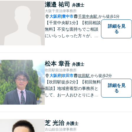
ど将来の不安の予防まで。
瀬邉 祐司
弁護士
大阪千里法律事務所
大阪府
豊中市
千里中央駅
から徒歩1分
|
【千里中央駅1分】【初回相談
詳細を見
無料】不安な面持ちでご相談
る
にいらっしゃった方々が、少
しで明るい気持ちで帰ってい
ただけるように日々邁進して
おります。相談者にとって最
善の法的手段を選択し、終局
松本 章吾
弁護士
的解決に至るよう全力でサポ
吹田駅前法律事務所
ートいたします。
大阪府
吹田市
吹田駅
から徒歩2分
|
【吹田駅徒歩2分】【初回無料
詳細を見
面談】地域密着型の事務所と
る
して、お一人おひとりにきめ
細やかなリーガルサービスを
ご提供します。離婚・相続・
刑事事件など、幅広いお困り
ごとに対応！まずは無料相談
芝 光治
弁護士
にお越しください。【完全個
古山綜合法律事務所