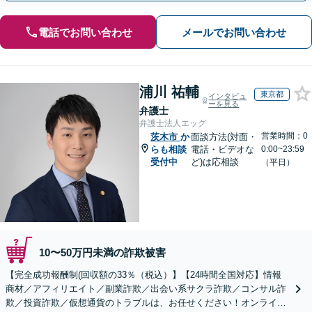
電話でお問い合わせ
メールでお問い合わせ
浦川 祐輔
東京都
インタビュ
ーを見る
弁護士
弁護士法人エッグ
営業時間：0
茨木市
か
面談方法(対面・
らも相談
電話・ビデオな
0:00~23:59
受付中
ど)は応相談
（平日）
10〜50万円未満の詐欺被害
【完全成功報酬制(回収額の33％（税込）】【24時間全国対応】情報
商材／アフィリエイト／副業詐欺／出会い系サクラ詐欺／コンサル詐
欺／投資詐欺／仮想通貨のトラブルは、お任せください！オンライン