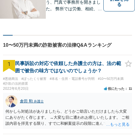
う、門真で事務所を開きまし
る
た。 弊所では労働、相続、離
婚、交通事故、不動産、破
産、中小企業法務その他様々
な法律相談を承っておりま
す。
10〜50万円未満の詐欺被害の法律Q&Aランキング
1
民事訴訟の対応で依頼した弁護士の方は、法の範
囲で被告の味方ではないのでしょうか？
#悪徳商法
#ぼったくり被害
#本名・住所・電話番号が判明
#10〜50万円未満
#詐欺の法的措置
2022年6月20日
役にたった
11
倉田 勲
弁護士
何かしら対処法がありましたら、どうかご助言いただけましたら大変
にありがたく存じます。 →大変な目に遭われお察しいたします。 ご相
談内容を拝見する限り、すでに和解案提示の段階に進んでいるとなる
と書面や証拠提出もそれなりにされているものと思います。回答する