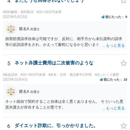
4
またどうせ回答されないでしょう
#契約解除・契約取消
#10〜50万円未満
2023年5月23日
役にたった
9
匿名A
弁護士
損害賠償請求自体は可能ですが、反対に、相手方から未払賃料の請求
等の反訴請求をされ、かえって薮蛇になるかと思います。
5
ネット弁護士費用は二次被害のような
#返金請求
#10〜50万円未満
#本名・住所・電話番号が判明
#ぼったくり被害
2023年10月4日
役にたった
10
匿名A
弁護士
ネット経由で契約すること自体は全く悪くありません。 そういった悪
質弁護士が存在することが悪です。
6
ダイエット詐欺に、引っかかりました。