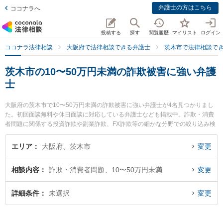
弁護士の方はこちら
ココナラへ
投稿する
探す
閲覧履歴
マイリスト
ログイン
ココナラ法律相談
大阪府で法律相談できる弁護士
茨木市で法律相談で
茨木市の10〜50万円未満の詐欺被害に強い弁護
士
大阪府の茨木市で10〜50万円未満の詐欺被害に強い弁護士が4名見つかりまし
た。初回面談無料や休日面談に対応している弁護士なども掲載中。詐欺・消費
者問題に関係する投資詐欺や副業詐欺、FX詐欺等の細かな分野での絞り込み検
索もでき便利です。特に柏葉法律事務所の河野 嵩士弁護士や弁護士法人茨木あ
さひ法律事務所の谷井 光弁護士、いばらき総合法律事務所の大西 健太郎弁護士
エリア
大阪府、茨木市
変更
のプロフィール情報や弁護士費用、強みなどが注目されています。『茨木市で
土日や夜間に発生した10〜50万円未満の詐欺被害のトラブルを今すぐに弁護士
相談内容
詐欺・消費者問題、10〜50万円未満
変更
に相談したい』『10〜50万円未満の詐欺被害のトラブル解決の実績豊富な近く
の弁護士を検索したい』『初回相談無料で10〜50万円未満の詐欺被害を法律相
談できる茨木市内の弁護士に相談予約したい』などでお困りの相談者さんにお
詳細条件
未選択
変更
すすめです。