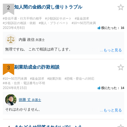
にあたってはそれらの書面や証拠を拝見しないと適切な回答は難しい
ですので、書面などをもってお近くの法律事務所でセカンドオピニオ
2
知人間の金銭の貸し借りトラブル
ンを受けることをお勧めします。
#音信不通・行方不明の相手
#少額訴訟サポート
#返金請求
#少額訴訟の相談・依頼
#個人・プライベート
#10〜50万円未満
2023年4月8日
役にたった
16
内藤 政信
弁護士
無理ですね。 これで相談は終了します。
3
副業助成金の詐欺相談
#10〜50万円未満
#返金請求
#副業詐欺
#恐喝・脅迫への対応
#本名・住所・電話番号が不明
2024年8月15日
役にたった
14
徳勝 丈
弁護士
それはわかりません。