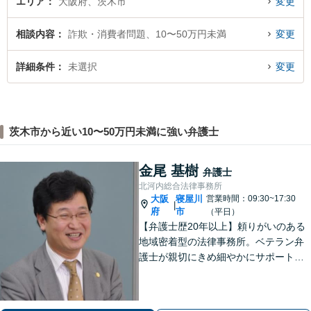
エリア
大阪府、茨木市
変更
相談内容
詐欺・消費者問題、10〜50万円未満
変更
詳細条件
未選択
変更
茨木市から近い10〜50万円未満に強い弁護士
金尾 基樹
弁護士
北河内総合法律事務所
大阪
寝屋川
営業時間：09:30~17:30
|
府
市
（平日）
【弁護士歴20年以上】頼りがいのある
地域密着型の法律事務所。ベテラン弁
護士が親切にきめ細やかにサポートし
ます。不動産・建築トラブル／借金問
題／相続など身近な法律トラブルはお
気軽にご相談ください。【初回相談無