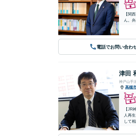
【関西
ん。弁
電話でお問い合わ
津田 
神戸山手
高槻
【JR
人再生
して相