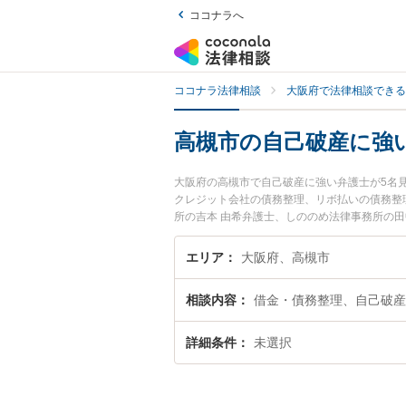
ココナラへ
ココナラ法律相談
大阪府で法律相談できる
高槻市の自己破産に強
大阪府の高槻市で自己破産に強い弁護士が5名
クレジット会社の債務整理、リボ払いの債務整
所の吉本 由希弁護士、しののめ法律事務所の
ブルを今すぐに弁護士に相談したい』『自己破
約したい』などでお困りの相談者さんにおすす
エリア
大阪府、高槻市
相談内容
借金・債務整理、自己破産
詳細条件
未選択