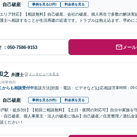
自己破産
事例を見る(2件)
料金表を見る
エリア対応】【相談無料】自己破産、会社の破産、個人再生で多数の解決実
護士へ相談することが生活再建の近道です。トラブルは抱え込まず、早めに
せ
メール
和之
弁護士
インタビューを見る
法律事務所
市
からも相談受付中
面談方法(対面・電話・ビデオなど)は応相談
営業時間：09:0
自己破産
事例を見る(5件)
料金表を見る
神戸駅・徒歩3分】【初回ご相談無料】【土日・夜間の対応可】自分や家族を
・自己破産、個人事業主・法人の破産に強み】自己破産／任意整理／過払金
談ください！