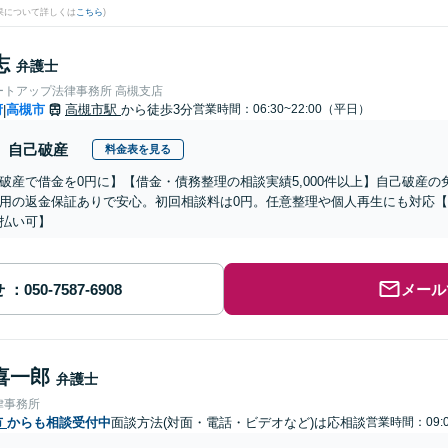
果について詳しくは
こちら
)
志
弁護士
ートアップ法律事務所 高槻支店
府
高槻市
高槻市駅
から徒歩3分
営業時間：06:30~22:00（平日）
|
自己破産
料金表を見る
破産で借金を0円に】【借金・債務整理の相談実績5,000件以上】自己破産
用の返金保証ありで安心。初回相談料は0円。任意整理や個人再生にも対応
払い可】
せ
メール
喜一郎
弁護士
律事務所
市
からも相談受付中
面談方法(対面・電話・ビデオなど)は応相談
営業時間：09:0