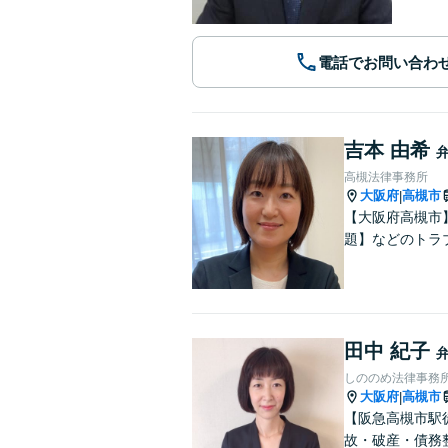
電話でお問い合わ
吉本 由希
高槻法律事務所
大阪府
高槻市
|
【大阪府高槻市
題】などのトラ
田中 紀子
しののめ法律事務
大阪府
高槻市
|
【阪急高槻市駅
故・破産・債務