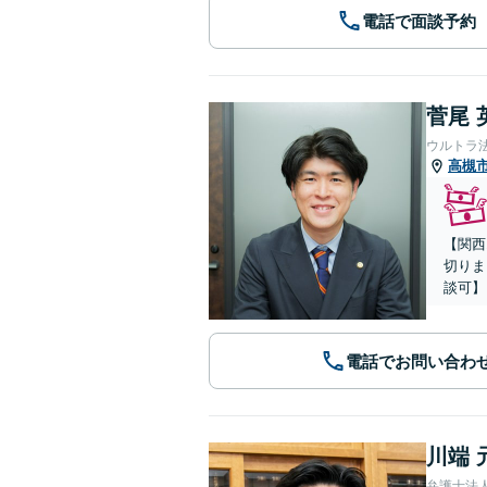
電話で面談予約
菅尾 
ウルトラ
高槻
【関西
切りま
談可】
電話でお問い合わ
川端 
弁護士法