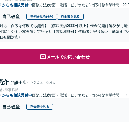
市
からも相談受付中
面談方法(対面・電話・ビデオなど)は応相談
営業時間：09:0
自己破産
事例を見る(6件)
料金表を見る
対応｜面談は何度でも無料】【解決実績3000件以上】借金問題は解決が可
相談しやすい雰囲気に定評あり【電話相談可】依頼者に寄り添い、解決まで
日夜間対応可
メールでお問い合わせ
亮介
弁護士
インタビューを見る
施法律事務所
市
からも相談受付中
面談方法(対面・電話・ビデオなど)は応相談
営業時間：10:0
自己破産
料金表を見る