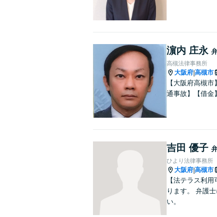
濵内 庄永
高槻法律事務所
大阪府
高槻市
|
【大阪府高槻市
通事故】【借金
吉田 優子
ひより法律事務所
大阪府
高槻市
|
【法テラス利用
ります。 弁護
い。