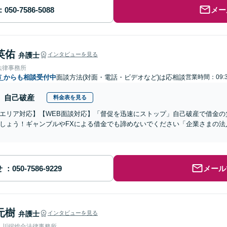
メー
英佑
弁護士
インタビューを見る
法律事務所
市
からも相談受付中
面談方法(対面・電話・ビデオなど)は応相談
営業時間：09:3
自己破産
料金表を見る
エリア対応】【WEB面談対応】「督促を迅速にストップ」自己破産で借金の
しょう！ギャンブルやFXによる借金でも諦めないでください「企業さまの法
せ
メール
元樹
弁護士
インタビューを見る
人川端総合法律事務所