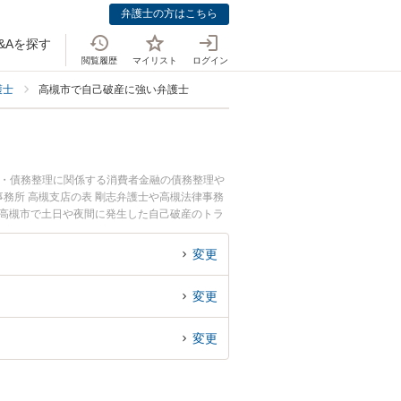
弁護士の方はこちら
&Aを探す
閲覧履歴
マイリスト
ログイン
護士
高槻市で自己破産に強い弁護士
金・債務整理に関係する消費者金融の債務整理や
務所 高槻支店の表 剛志弁護士や高槻法律事務
『高槻市で土日や夜間に発生した自己破産のトラ
破産を法律相談できる高槻市内の弁護士に相談予
変更
変更
変更