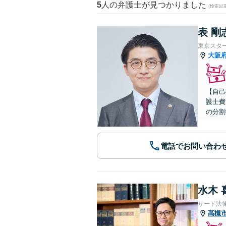
5
人の弁護士が見つかりました
(検索結
表 剛
東京スタ
大阪
【自己
護士費
の分割
電話でお問い合わ
水木 
サード法
高槻