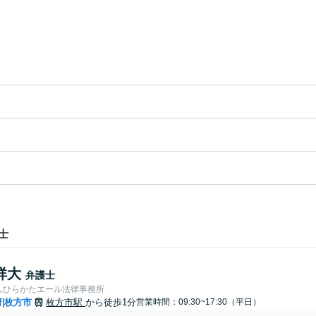
士
祥大
弁護士
人ひらかたエール法律事務所
府
枚方市
枚方市駅
から徒歩1分
営業時間：09:30~17:30（平日）
|