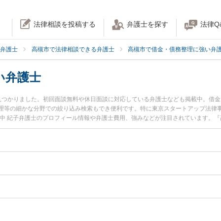
法律相談を投稿する
弁護士を探す
法律Q
弁護士
高槻市で法律相談できる弁護士
高槻市で借金・債務整理に強い弁
い弁護士
見つかりました。初回面談無料や休日面談に対応している弁護士なども掲載中。借
理等の細かな分野での絞り込み検索もでき便利です。特に東京スタートアップ法律事
田中 紀子弁護士のプロフィール情報や弁護士費用、強みなどが注目されています。
産のトラブル解決の実績豊富な近くの弁護士を検索したい』『初回相談無料で自己
めです。