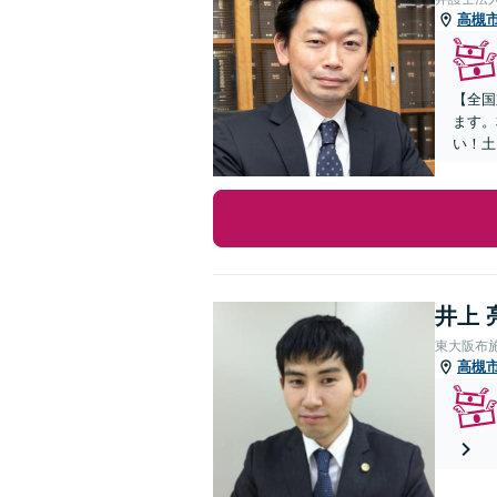
高槻
【全国
ます。
い！土
井上 
東大阪布
高槻