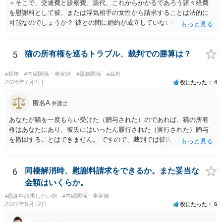
＞そこで、交通費と診察費、薬代、これからかかるであろう諸々経費
を慰謝料として彼、または浮気相手の女性から請求することは法的に
可能なのでしょうか？ 彼との間に婚約が成立していない場合には，彼
や浮気相手の女性に対して慰謝料を請求することはできません。
5
猫の所有権を巡るトラブル、裁判での勝算は？
#親権
#内縁関係・事実婚
#親族関係
#裁判
2026年7月2日
役にたった
4
匿名A
弁護士
あなたが猫を一度もらい受けた（贈与された）のであれば、猫の所有
権はあなたにあり、彼氏にはいったん履行された（実行された）贈与
を撤回することはできません。 ですので、裁判では彼氏が勝つことは
できません。 もっとも、贈与が立証（証明）できるかどうかはご記載
の事情からははっきりしませんので、早めに弁護士に面談相談する方
がいいでしょう。 場合によっては弁護士名で通知等出してもらうほう
6
同棲解消時、慰謝料請求をできるか。また妥当な
がいいかもしれません。
金額はいくらか。
#慰謝料請求したい側
#内縁関係・事実婚
2022年5月12日
役にたった
6