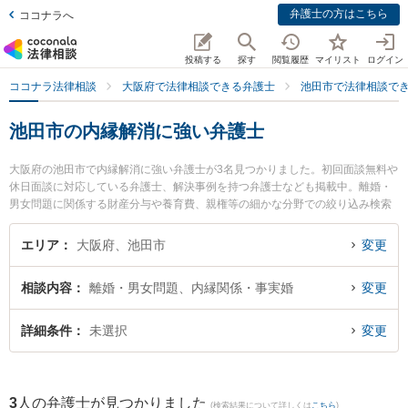
弁護士の方はこちら
ココナラへ
投稿する
探す
閲覧履歴
マイリスト
ログイン
ココナラ法律相談
大阪府で法律相談できる弁護士
池田市で法律相談で
池田市の内縁解消に強い弁護士
大阪府の池田市で内縁解消に強い弁護士が3名見つかりました。初回面談無料や
休日面談に対応している弁護士、解決事例を持つ弁護士なども掲載中。離婚・
男女問題に関係する財産分与や養育費、親権等の細かな分野での絞り込み検索
もでき便利です。特にいけだ五月法律事務所の藤井 敦史弁護士や田靡法律事務
所の田靡 裕基弁護士、弁護士法人千里みなみ法律事務所 石橋オフィスの東山
エリア
大阪府、池田市
変更
慎一朗弁護士のプロフィール情報や弁護士費用、強みなどが注目されていま
す。『池田市で土日や夜間に発生した内縁解消のトラブルを今すぐに弁護士に
相談内容
離婚・男女問題、内縁関係・事実婚
変更
相談したい』『内縁解消のトラブル解決の実績豊富な近くの弁護士を検索した
い』『初回相談無料で内縁解消を法律相談できる池田市内の弁護士に相談予約
したい』などでお困りの相談者さんにおすすめです。
詳細条件
未選択
変更
3
人の弁護士が見つかりました
(検索結果について詳しくは
こちら
)