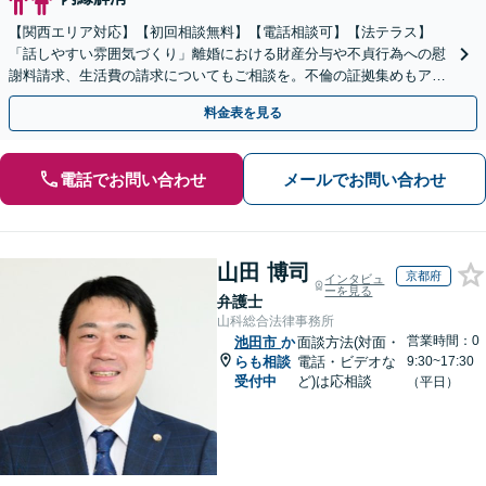
【関西エリア対応】【初回相談無料】【電話相談可】【法テラス】
「話しやすい雰囲気づくり」離婚における財産分与や不貞行為への慰
謝料請求、生活費の請求についてもご相談を。不倫の証拠集めもアド
バイス可【夜間・休日面談】
料金表を見る
電話でお問い合わせ
メールでお問い合わせ
山田 博司
京都府
インタビュ
ーを見る
弁護士
山科総合法律事務所
営業時間：0
池田市
か
面談方法(対面・
らも相談
電話・ビデオな
9:30~17:30
受付中
ど)は応相談
（平日）