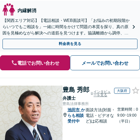
内縁解消
【関西エリア対応】【電話相談・WEB面談可】「お悩みの初期段階か
らいつでもご相談を」一緒に時間をかけて問題の本質を探り、真の原
因を見極めながら解決への道筋を見つけます。協議離婚から調停、審
判、訴訟まで、離婚に関わる一連の手続きにすべて対応
料金表を見る
電話でお問い合わせ
メールでお問い合わせ
豊島 秀郎
大阪府
インタビュ
ーを見る
弁護士
豊島法律事務所
営業時間：0
池田市
か
面談方法(対面・
らも相談
電話・ビデオな
9:00~19:00
受付中
ど)は応相談
（平日）