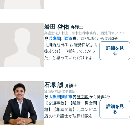
岩田 啓佑
弁護士
弁護士法人村上・新村法律事務所 川西池田オフィス
兵庫県
川西市
川西池田駅
から徒歩3分
|
【川西池田/川西能勢口駅より
詳細を見
徒歩5分】「相談してよかっ
る
た」と思っていただけるよう
全力を尽くします。「弁護士
に相談してもいいのかな」と
迷われている方は、躊躇する
ことなく私にご相談くださ
石塚 誠
弁護士
い。
箕面駅前法律事務所
大阪府
箕面市
箕面駅
から徒歩4分
|
【交通事故】【離婚・男女問
詳細を見
題】【相続問題】元コンビニ
る
店長の弁護士が法律相談を承
ります。近所のコンビニに行
く感覚で、お気軽にご相談に