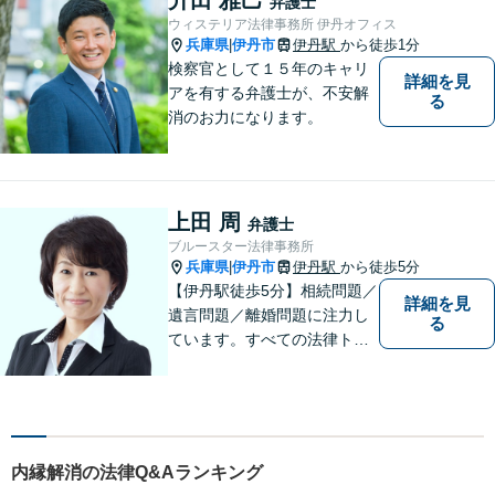
弁護士
ご相談ください【完全個室】
ウィステリア法律事務所 伊丹オフィス
【法テラス利用可】
兵庫県
伊丹市
伊丹駅
から徒歩1分
|
検察官として１５年のキャリ
詳細を見
アを有する弁護士が、不安解
る
消のお力になります。
上田 周
弁護士
ブルースター法律事務所
兵庫県
伊丹市
伊丹駅
から徒歩5分
|
【伊丹駅徒歩5分】相続問題／
詳細を見
遺言問題／離婚問題に注力し
る
ています。すべての法律トラ
ブルに、ひとりの弁護士がオ
ールインワンでご対応しま
す。事務所名には、ご相談者
様と信頼関係を築いて紛争解
決し、解決後の人生を幸せに
内縁解消の法律Q&Aランキング
過ごして頂きたいと願いを込