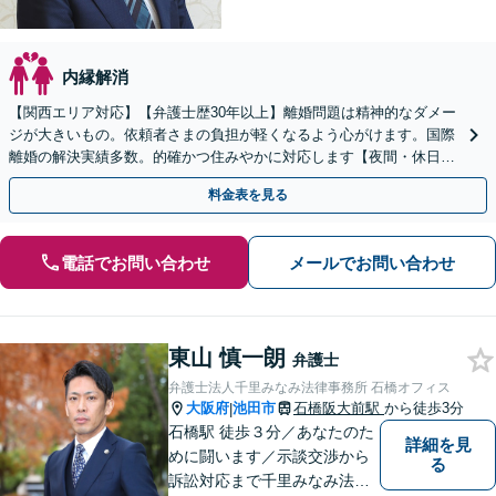
内縁解消
【関西エリア対応】【弁護士歴30年以上】離婚問題は精神的なダメー
ジが大きいもの。依頼者さまの負担が軽くなるよう心がけます。国際
離婚の解決実績多数。的確かつ住みやかに対応します【夜間・休日相
談可】【完全個室】
料金表を見る
電話でお問い合わせ
メールでお問い合わせ
東山 慎一朗
弁護士
弁護士法人千里みなみ法律事務所 石橋オフィス
大阪府
池田市
石橋阪大前駅
から徒歩3分
|
石橋駅 徒歩３分／あなたのた
詳細を見
めに闘います／示談交渉から
る
訴訟対応まで千里みなみ法律