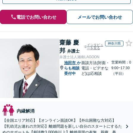
電話でお問い合わせ
メールでお問い合わせ
齋藤 慶
神奈川県
インタビュ
ーを見る
邦
弁護士
弁護士法人湘南LAGOON
営業時間：0
池田市
か
面談方法(対面・
らも相談
電話・ビデオな
9:00~17:30
受付中
ど)は応相談
（平日）
内縁解消
【全国エリア対応】【オンライン面談OK】【外出困難な方対応】
【乳幼児お連れの方対応】離婚問題を新しい自分のスタートにするた
めのサポートを【相談数3,000件以上】離婚原因の有無、親権、養育