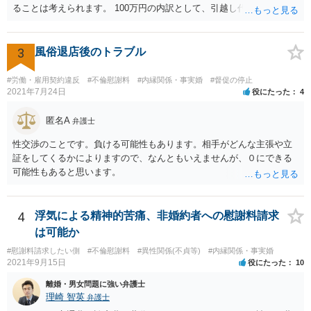
ることは考えられます。 100万円の内訳として、引越し代等でどの程
度の費用がかかったのかや、慰謝料としての支払いだったのかどうか
によっても追加での請求については変わってくるかと思われます。 ま
た、請求する金額によっては、相手方の判断として、それで全て終わ
3
風俗退店後のトラブル
るのであれば払っておしまいにする、という考え方もあり得ます。
#労働・雇用契約違反
#不倫慰謝料
#内縁関係・事実婚
#督促の停止
2021年7月24日
役にたった
4
匿名A
弁護士
性交渉のことです。負ける可能性もあります。相手がどんな主張や立
証をしてくるかによりますので、なんともいえませんが、０にできる
可能性もあると思います。
4
浮気による精神的苦痛、非婚約者への慰謝料請求
は可能か
#慰謝料請求したい側
#不倫慰謝料
#異性関係(不貞等)
#内縁関係・事実婚
2021年9月15日
役にたった
10
離婚・男女問題に強い弁護士
理崎 智英
弁護士