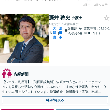
3件中 1-3件を表示
藤井 敦史
弁護士
いけだ五月法律事務所
大
池
池田駅
か
営業時間：09:30~1
阪
田
|
8:00（平日）
ら徒歩4分
府
市
内縁解消
【法テラス利用可】【初回面談無料】依頼者の方とのコミュニケーシ
ョンを重視した活動を心掛けているので、こまめな進捗報告、わかり
やすい説明を大切にしています。協議離婚、離婚調停・訴訟、慰謝
料・養育費の請求、財産分与なお任せください【池田駅2分】
料金表を見る