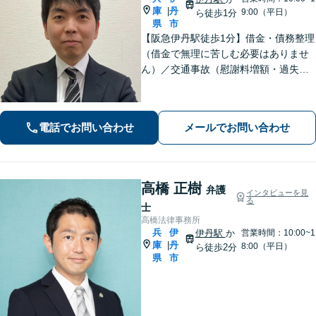
庫
丹
|
9:00（平日）
ら徒歩1分
県
市
【阪急伊丹駅徒歩1分】借金・債務整理
（借金で無理に苦しむ必要はありませ
ん）／交通事故（慰謝料増額・過失割
合に関するご相談など）／労働事件
（労働者側・使用者側どちらも対応）
／刑事事件（被害者側も対応）／相続
電話でお問い合わせ
メールでお問い合わせ
／離婚問題など。まずはお気軽にご相
談ください
高橋 正樹
弁護
インタビューを見
る
士
高橋法律事務所
兵
伊
伊丹駅
か
営業時間：10:00~1
庫
丹
|
8:00（平日）
ら徒歩2分
県
市