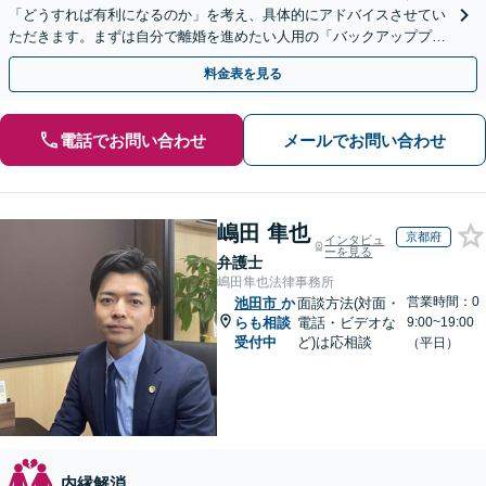
「どうすれば有利になるのか」を考え、具体的にアドバイスさせてい
ただきます。まずは自分で離婚を進めたい人用の「バックアッププラ
ン」もあります【平日の初回相談無料】【当日相談可能】
料金表を見る
電話でお問い合わせ
メールでお問い合わせ
嶋田 隼也
京都府
インタビュ
ーを見る
弁護士
嶋田隼也法律事務所
営業時間：0
池田市
か
面談方法(対面・
らも相談
電話・ビデオな
9:00~19:00
受付中
ど)は応相談
（平日）
内縁解消