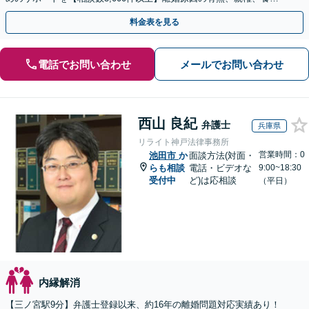
費、財産分与、慰謝料請求【夜間・休日相談可】
料金表を見る
電話でお問い合わせ
メールでお問い合わせ
西山 良紀
弁護士
兵庫県
リライト神戸法律事務所
営業時間：0
池田市
か
面談方法(対面・
らも相談
電話・ビデオな
9:00~18:30
受付中
ど)は応相談
（平日）
内縁解消
【三ノ宮駅9分】弁護士登録以来、約16年の離婚問題対応実績あり！