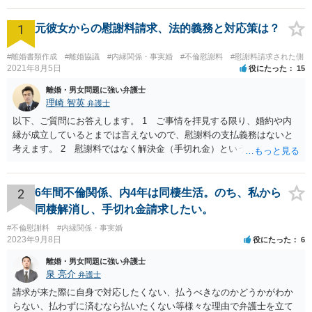
めています。
1
元彼女からの慰謝料請求、法的義務と対応策は？
#離婚書類作成
#離婚協議
#内縁関係・事実婚
#不倫慰謝料
#慰謝料請求された側
2021年8月5日
役にたった
15
離婚・男女問題に強い弁護士
理崎 智英
弁護士
以下、ご質問にお答えします。 1 ご事情を拝見する限り、婚約や内
縁が成立しているとまでは言えないので、慰謝料の支払義務はないと
考えます。 2 慰謝料ではなく解決金（手切れ金）という名目で数十
万円支払えば良いと思います。 3 今後同じような請求をされないよ
うに合意書を取り交わす必要はあると思います。 4 合意書を取り交
わし、その中で精算条項（一切の債権債務のないことを確認する）を
2
6年間不倫関係、内4年は同棲生活。のち、私から
設ければ、大丈夫です。
同棲解消し、手切れ金請求したい。
#不倫慰謝料
#内縁関係・事実婚
2023年9月8日
役にたった
6
離婚・男女問題に強い弁護士
泉 亮介
弁護士
請求が来た際に自身で対応したくない、払うべきなのかどうかがわか
らない、払わずに済むなら払いたくない等様々な理由で弁護士を立て