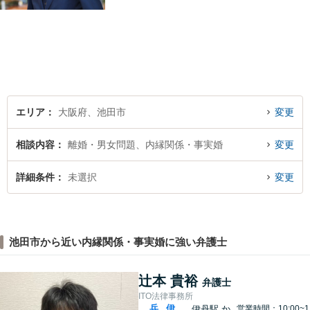
事務所にお任せください
エリア
大阪府、池田市
変更
相談内容
離婚・男女問題、内縁関係・事実婚
変更
詳細条件
未選択
変更
池田市から近い内縁関係・事実婚に強い弁護士
辻本 貴裕
弁護士
ITO法律事務所
兵
伊
伊丹駅
か
営業時間：10:00~1