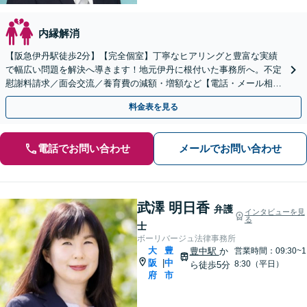
内縁解消
【阪急伊丹駅徒歩2分】【完全個室】丁寧なヒアリングと豊富な実績
で幅広い問題を解決へ導きます！地元伊丹に根付いた事務所へ。不定
慰謝料請求／面会交流／養育費の減額・増額など【電話・メール相談
初回無料】【休日夜間対応可】【オンライン可能】
料金表を見る
電話でお問い合わせ
メールでお問い合わせ
武澤 明日香
弁護
インタビューを見
る
士
ボーリバージュ法律事務所
大
豊
豊中駅
か
営業時間：09:30~1
阪
中
|
8:30（平日）
ら徒歩5分
府
市