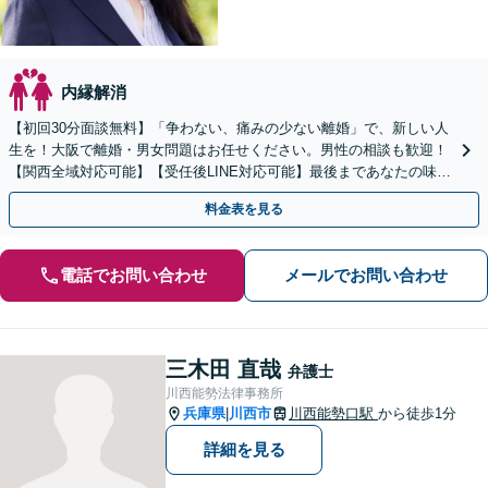
内縁解消
【初回30分面談無料】「争わない、痛みの少ない離婚」で、新しい人
生を！大阪で離婚・男女問題はお任せください。男性の相談も歓迎！
【関西全域対応可能】【受任後LINE対応可能】最後まであなたの味方
です。【女性弁護士】【豊中駅徒歩5分】
料金表を見る
電話でお問い合わせ
メールでお問い合わせ
三木田 直哉
弁護士
川西能勢法律事務所
兵庫県
川西市
川西能勢口駅
から徒歩1分
|
詳細を見る