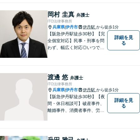
いらしてください！
岡村 圭真
弁護士
ITO法律事務所
兵庫県
伊丹市
伊丹駅
から徒歩1分
|
【阪急伊丹駅徒歩30秒】【完
詳細を見
全個室対応】民事・刑事を問
る
わず、幅広く対応◎いつでも
迅速な対応で、「救急救命医
のような弁護士」を目指しま
す。広い視野とユーモアを忘
れず、尽力してまいります。
渡邊 悠
弁護士
【メーカー法務経験あり】
ITO法律事務所
兵庫県
伊丹市
伊丹駅
から徒歩1分
|
【阪急伊丹駅徒歩30秒】【夜
詳細を見
間・休日相談可】破産事件、
る
離婚事件、消費者事件、労働
事件など。依頼者さまの状況
を十分にヒアリングし、あら
ゆる観点から解決策をご提案
してまいります。まずは一度
升田 雅己