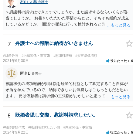
村山 大基
弁護士
＞慰謝料の請求はできますでしょうか。また請求するならいくらが妥
当でしょうか。 お書きいただいた事情からだと、そもそも婚約が成立
しているかどうか、 面談で相談に行って検討されると良いと思いま
す。 結婚前提の交際にとどまり、婚約とまでは認められない可能性が
あるからです。 他方で、実際問題として同棲のために金銭的不利益が
生じているので、 厳密に婚約が成立しているかどうかは別として、話
7
弁護士への報酬に納得がいきません
し合いにより一定の支払いを受けて別れる、というのも考えられま
す。 相手としても、裁判までして争って支払いゼロを目指すよりは、
#財産分与
#内縁関係・事実婚
#慰謝料増額
#損害賠償増額
一定額を支払って円満に解決したいと考える可能性はあります。
2021年6月30日
役にたった
6
匿名B
弁護士
被請求側の成功報酬が排除額を経済的利益として算定すること自体が
矛盾を孕んでいるので、納得できないお気持ちはごもっともだと思い
ます。 要は依頼者は請求側の主張額がおかしいと思っているからこそ
弁護士を頼んでいて、弁護士も請求側の主張額がおかしいことを主張
しておきながら、成功報酬の請求の段になるとその「おかしい」請求
側の主張額を基準にして排除額を経済的利益として成功報酬を算定す
8
既婚者隠し交際、慰謝料請求したい。
るのは、二枚舌との誹りを受けても仕方がない面もあるように思いま
す。 ですので、被請求側の弁護士は、タイムチャージを併用したり、
#離婚書類作成
#慰謝料請求したい側
#内縁関係・事実婚
対応継続月毎に報酬を受けたり、出廷日当で調整したり、できるだけ
2024年9月22日
役にたった
5