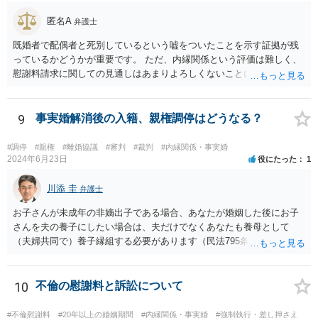
排除額ベースの成功報酬の割合を落としていった方が良いようにも思
いますが、そうなってくると弁護士に勝訴インセンティブが働きにく
匿名A
弁護士
くなるのがなかなか難しいところです。 二枚舌を避けつつ、勝訴イン
既婚者で配偶者と死別しているという嘘をついたことを示す証拠が残
センティブも確保するためには、請求側の主張額を鵜呑みにした排除
っているかどうかが重要です。 ただ、内縁関係という評価は難しく、
額ベースとするのではなく、弁護士として反対の立場であれば、２～
慰謝料請求に関しての見通しはあまりよろしくないことにご留意なさ
３割くらいの確率で認められそうな金額がいくらくらいかを提示した
ったうえで今後の対応を検討する必要があります。
上で、そこからの排除額ベースとすることも考えられますが、それだ
と弱気な弁護士だと思われたり、先生は私の主張を分かってくれてい
9
事実婚解消後の入籍、親権調停はどうなる？
ないと目くじらを立てる依頼者もいそうなので、やはり難点がありま
す。 個人的には、着手金の割合を高めて、タイムチャージ併用型にし
たり、長期化した場合は追加着手金を請求できるようにしたりして最
#調停
#親権
#離婚協議
#審判
#裁判
#内縁関係・事実婚
2024年6月23日
役にたった
1
悪排除額ベースの成功報酬はもらえなくても気にしないというのが良
いように思っています。 いずれにせよ、どういう形をとるにせよ、支
川添 圭
払う報酬額はあまり変わらないと思いますので、そのとおりに支払っ
弁護士
ても損にはならないはずです。 基本的に弁護士に1時間動いてもらう
お子さんが未成年の非嫡出子である場合、あなたが婚姻した後にお子
場合の相場は税抜2万円くらいですので、あなたの事件に50時間以上費
さんを夫の養子にしたい場合は、夫だけでなくあなたも養母として
やしているのであれば排除額ベースの成功報酬が支払われないと弁護
（夫婦共同で）養子縁組する必要があります（民法795条本文）。これ
士にとっては割りの悪い事件ということになるかと存じます。
は、養親と子の間には嫡出子の関係が生じるところ（民法809条）、実
母と子の間が非嫡出子の関係のままではバランスに欠けるためである
と説明されています。 そして、再婚後の養子縁組によって夫婦の共同
10
不倫の慰謝料と訴訟について
親権となった場合は、血縁上の父親からの父を親権者とする協議に代
わる調停及び審判（民法819条5項）は認められないと考えます。 この
#不倫慰謝料
#20年以上の婚姻期間
#内縁関係・事実婚
#強制執行・差し押さえ