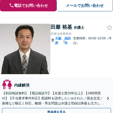
電話でお問い合わせ
メールでお問い合わせ
田靡 裕基
弁護士
田靡法律事務所
大阪
池田
営業時間：00:00~23:59（平
|
府
市
日）
内縁解消
【初回相談無料】【電話相談可】【弁護士歴10年以上】【24時間受
付】【不当要求事件対応】慰謝料を請求したいorされた／面会交流／
親権など幅広く対応。離婚・男女問題は弁護士登録以降最も注力して
きました。最適な結果が得られるよう尽力いたします。
料金表を見る