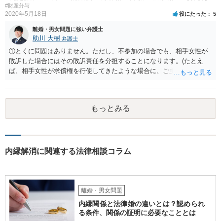
点について明確な判例はありませんが、離婚後の親権者変更（民法819
#財産分与
2020年5月18日
役にたった
5
条6項）においては、離婚後に親権者が再婚して元夫婦の子と再婚相手
が養子縁組した場合には、親権者変更の申立ては認められないとする
離婚・男女問題に強い弁護士
最高裁判例があり、その判例で述べられている理由は民法819条5項の
助川 大樹
弁護士
場面でも同様であると考えられるからです。
①とくに問題はありません。ただし、不参加の場合でも、相手女性が
敗訴した場合にはその敗訴責任を分担することになります。(たとえ
ば、相手女性が求償権を行使してきたような場合に、ご主人から、今
回の訴訟で出てきた主張と反する主張が出来なくなります。) ②その可
能性もあるでしょうが、真相は分かりません。 ③ならないと思いま
す。 ④- ⑤それにはなりえます。 ⑥一般論ですが、裁判官は証拠に基
もっとみる
づいて事実を認定するわけですから、証拠が大切です。 証拠をきちん
と整えての訴訟提起だとは思いますが、これからでも整えられるので
あれば準備しておくことが大切でしょう。 ⑦今回の不貞行為が原因で
離婚に至るのであれば100万円以上で和解・判決になることが多いと思
います。具体的な事情が分かりかねますので、幅のありすぎる回答で
内縁解消に関連する法律相談コラム
申し訳ありません。 現在、法律事務所にご依頼されているようですか
ら、ご担当の先生にも聞いてみて頂ければと存じます。 ご参考になれ
ば幸いです。
離婚・男女問題
内縁関係と法律婚の違いとは？認められ
る条件、関係の証明に必要なこととは