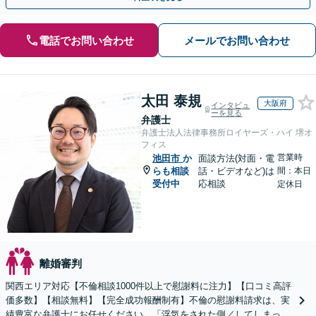
電話でお問い合わせ
メールでお問い合わせ
太田 泰規
大阪府
インタビュ
ーを見る
弁護士
弁護士法人法律事務所ロイヤーズ・ハイ 堺オ
フィス
営業時
池田市
か
面談方法(対面・電
らも相談
話・ビデオなど)は
間：本日
受付中
応相談
定休日
離婚審判
関西エリア対応【不倫相談1000件以上で慰謝料に注力】【口コミ高評
価多数】【相談無料】【完全成功報酬制有】不倫の慰謝料請求は、実
績豊富な弁護士にお任せください。「浮気をされた側／してしまった