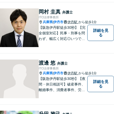
いらしてください！
岡村 圭真
弁護士
ITO法律事務所
兵庫県
伊丹市
伊丹駅
から徒歩1分
|
【阪急伊丹駅徒歩30秒】【完
詳細を見
全個室対応】民事・刑事を問
る
わず、幅広く対応◎いつでも
迅速な対応で、「救急救命医
のような弁護士」を目指しま
す。広い視野とユーモアを忘
れず、尽力してまいります。
渡邊 悠
弁護士
【メーカー法務経験あり】
ITO法律事務所
兵庫県
伊丹市
伊丹駅
から徒歩1分
|
【阪急伊丹駅徒歩30秒】【夜
詳細を見
間・休日相談可】破産事件、
る
離婚事件、消費者事件、労働
事件など。依頼者さまの状況
を十分にヒアリングし、あら
ゆる観点から解決策をご提案
してまいります。まずは一度
升田 雅己