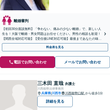
離婚審判
【初回30分面談無料】「争わない、痛みの少ない離婚」で、新しい人
生を！大阪で離婚・男女問題はお任せください。男性の相談も歓迎！
【関西全域対応可能】【受任後LINE対応可能】最後まであなたの味方
です。【女性弁護士】【豊中駅徒歩5分】
料金表を見る
電話でお問い合わせ
メールでお問い合わせ
三木田 直哉
弁護士
川西能勢法律事務所
兵庫県
川西市
川西能勢口駅
から徒歩1分
|
詳細を見る