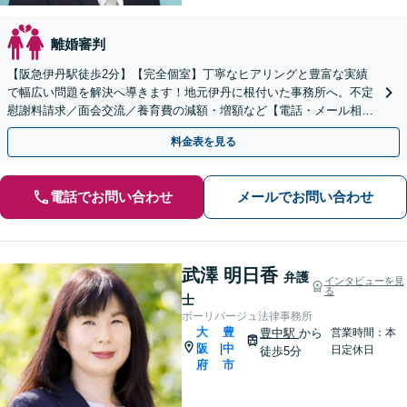
離婚審判
【阪急伊丹駅徒歩2分】【完全個室】丁寧なヒアリングと豊富な実績
で幅広い問題を解決へ導きます！地元伊丹に根付いた事務所へ。不定
慰謝料請求／面会交流／養育費の減額・増額など【電話・メール相談
初回無料】【休日夜間対応可】【オンライン可能】
料金表を見る
電話でお問い合わせ
メールでお問い合わせ
武澤 明日香
弁護
インタビューを見
る
士
ボーリバージュ法律事務所
大
豊
豊中駅
から
営業時間：本
阪
中
|
日定休日
徒歩5分
府
市