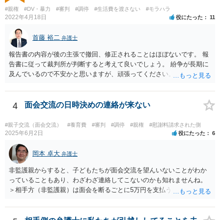
#親権
#DV・暴力
#審判
#調停
#生活費を渡さない
#モラハラ
2022年4月18日
役にたった
11
首藤 裕二
弁護士
報告書の内容が後の主張で撤回、修正されることはほぼないです。 報
告書に従って裁判所が判断すると考えて良いでしょう。 紛争が長期に
及んでいるので不安かと思いますが、頑張ってください。
4
面会交流の日時決めの連絡が来ない
#親子交流（面会交流）
#養育費
#審判
#調停
#親権
#慰謝料請求された側
2025年6月2日
役にたった
6
岡本 卓大
弁護士
非監護親からすると、子どもたちが面会交流を望んいないことがわか
っていることもあり、わざわざ連絡してこないのかも知れませんね。
＞相手方（非監護親）は面会を断るごとに5万円を支払うことを取決め
るよう要求してきたり、調停中もかなり揉めました。 というのも、本
当に何が何でも面会交流したい（子どもたちと会いたい）と言うより
は、あなたに対する嫌がらせだった可能性もあるように思います（そ