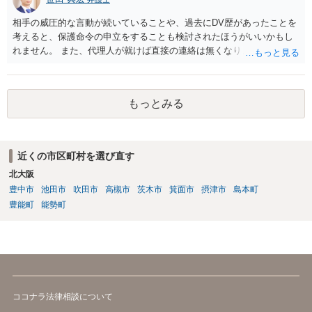
相手の威圧的な言動が続いていることや、過去にDV歴があったことを
考えると、保護命令の申立をすることも検討されたほうがいいかもし
れません。 また、代理人が就けば直接の連絡は無くなりますので、ご
相談者の方も代理人を立てるのも一手です。 面会交流含め、元夫との
やりとりが相当ご心労になっていると見受けられますので、一度弁護
士や行政の相談窓口にご相談されることをお勧め致します。
もっとみる
近くの市区町村を選び直す
北大阪
豊中市
池田市
吹田市
高槻市
茨木市
箕面市
摂津市
島本町
豊能町
能勢町
ココナラ法律相談について