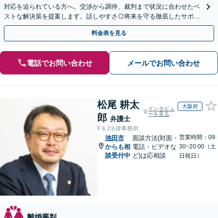
対応を迫られている方へ。交渉から調停、裁判まで状況に合わせたベ
ストな解決策を提案します。話しやすさ◎将来を守る徹底したサポー
トをいたします【滋賀県・大阪府・京都府対応】
料金表を見る
電話でお問い合わせ
メールでお問い合わせ
松尾 耕太
大阪府
インタビュ
ーを見る
郎
弁護士
F＆J法律事務所
営業時間：09:
池田市
面談方法(対面・
からも相
電話・ビデオな
30~20:00（土
談受付中
ど)は応相談
日祝日）
離婚審判