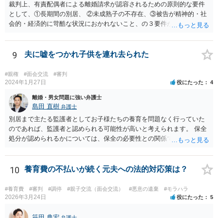
裁判上、有責配偶者による離婚請求が認容されるための原則的な要件
として、①長期間の別居、 ②未成熟子の不存在、③被告が精神的・社
会的・経済的に苛酷な状況におかれないこと、の３要件が必要である
とされています。 お伺いしている事情からすると、貴方が未成熟子を
監護しており（②）、仮に離婚を認容すれば、専業主婦の貴方が経済
的に過酷な状況におかれる可能性がありますので（③）、現時点で
9
夫に嘘をつかれ子供を連れ去られた
は、夫側の離婚請求は裁判では認められにくい状況であると考えられ
ます。 一方で、期間が経過して子が成人した場合（②）、別居期間は
#親権
#面会交流
#審判
すでに１０年超となり、婚姻期間の３分の１程度とはいえ相当程度の
2024年1月27日
役にたった
4
長期別居となるので（①）、③の点がクリアされれば、夫側の離婚請
離婚・男女問題に強い弁護士
求が認容される余地はあります（専門的には、③は被告側から反論し
島田 直樹
弁護士
なければならないことです）。別居期間何年であれば要件①が常に充
別居まで主たる監護者としてお子様たちの養育を問題なく行っていた
たされるといった定式はなく、事案に応じて総合的に判断されるとこ
のであれば、監護者と認められる可能性が高いと考えられます。 保全
ろです。
処分が認められるかについては、保全の必要性との関係でなんともい
えませんが、その場合、審判を早めにしてくれることが多いと思いま
す。 精神的なご負担も大きいと思いますが、担当の弁護士とよく相談
しながら手続を進めてください。
10
養育費の不払いが続く元夫への法的対応策は？
#養育費
#審判
#調停
#親子交流（面会交流）
#悪意の遺棄
#モラハラ
2026年3月24日
役にたった
5
笹田 典宏
弁護士