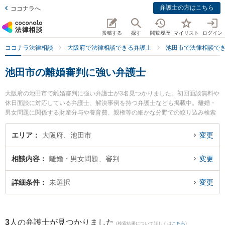
弁護士の方はこちら
ココナラへ
投稿する
探す
閲覧履歴
マイリスト
ログイン
ココナラ法律相談
大阪府で法律相談できる弁護士
池田市で法律相談で
池田市の離婚審判に強い弁護士
大阪府の池田市で離婚審判に強い弁護士が3名見つかりました。初回面談無料や
休日面談に対応している弁護士、解決事例を持つ弁護士なども掲載中。離婚・
男女問題に関係する財産分与や養育費、親権等の細かな分野での絞り込み検索
もでき便利です。特にいけだ五月法律事務所の藤井 敦史弁護士や田靡法律事務
所の田靡 裕基弁護士、弁護士法人千里みなみ法律事務所 石橋オフィスの東山
エリア
大阪府、池田市
変更
慎一朗弁護士のプロフィール情報や弁護士費用、強みなどが注目されていま
す。『池田市で土日や夜間に発生した離婚審判のトラブルを今すぐに弁護士に
相談内容
離婚・男女問題、審判
変更
相談したい』『離婚審判のトラブル解決の実績豊富な近くの弁護士を検索した
い』『初回相談無料で離婚審判を法律相談できる池田市内の弁護士に相談予約
したい』などでお困りの相談者さんにおすすめです。
詳細条件
未選択
変更
3
人の弁護士が見つかりました
(検索結果について詳しくは
こちら
)