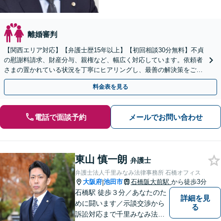
離婚審判
【関西エリア対応】【弁護士歴15年以上】【初回相談30分無料】不貞
の慰謝料請求、財産分与、親権など、幅広く対応しています。依頼者
さまの置かれている状況を丁寧にヒアリングし、最善の解決策をご提
案します。お悩みの際は、お気軽にご相談ください。
料金表を見る
電話で面談予約
メールでお問い合わせ
東山 慎一朗
弁護士
弁護士法人千里みなみ法律事務所 石橋オフィス
大阪府
池田市
石橋阪大前駅
から徒歩3分
|
石橋駅 徒歩３分／あなたのた
詳細を見
めに闘います／示談交渉から
る
訴訟対応まで千里みなみ法律