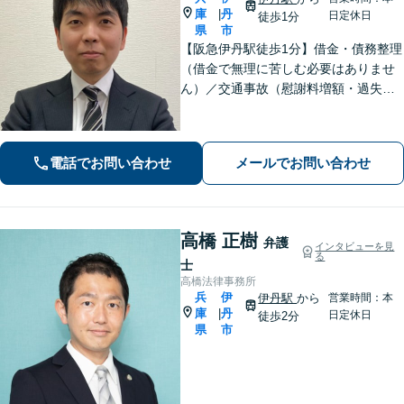
庫
丹
|
日定休日
徒歩1分
県
市
【阪急伊丹駅徒歩1分】借金・債務整理
（借金で無理に苦しむ必要はありませ
ん）／交通事故（慰謝料増額・過失割
合に関するご相談など）／労働事件
（労働者側・使用者側どちらも対応）
／刑事事件（被害者側も対応）／相続
電話でお問い合わせ
メールでお問い合わせ
／離婚問題など。まずはお気軽にご相
談ください
高橋 正樹
弁護
インタビューを見
る
士
高橋法律事務所
兵
伊
伊丹駅
から
営業時間：本
庫
丹
|
日定休日
徒歩2分
県
市