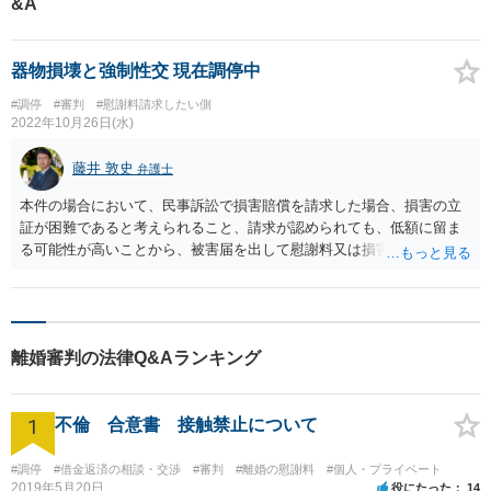
&A
めています。
器物損壊と強制性交 現在調停中
#調停
#審判
#慰謝料請求したい側
2022年10月26日(水)
藤井 敦史
弁護士
本件の場合において、民事訴訟で損害賠償を請求した場合、損害の立
証が困難であると考えられること、請求が認められても、低額に留ま
る可能性が高いことから、被害届を出して慰謝料又は損害賠償を受け
取る方がよいと考えます。 ただ、いずれの方法にしても、被害時の状
況を詳細に説明する必要があるので、相談者様の心身の状態を十分に
考慮したうえ、対応されることをおすすめいたします。 なお、器物損
壊罪の告訴期間は、「犯人を知った日から六箇月」以内ですので、ご
離婚審判の法律Q&Aランキング
留意ください。 よろしくお願いいたします。
1
不倫 合意書 接触禁止について
#調停
#借金返済の相談・交渉
#審判
#離婚の慰謝料
#個人・プライベート
2019年5月20日
役にたった
14