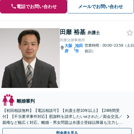
電話でお問い合わせ
メールでお問い合わせ
田靡 裕基
弁護士
田靡法律事務所
大阪
池田
営業時間：00:00~23:59（土日
|
府
市
祝日）
離婚審判
【初回相談無料】【電話相談可】【弁護士歴10年以上】【24時間受
付】【不当要求事件対応】慰謝料を請求したいorされた／面会交流／
親権など幅広く対応。離婚・男女問題は弁護士登録以降最も注力して
きました。最適な結果が得られるよう尽力いたします。
料金表を見る