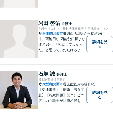
岩田 啓佑
弁護士
弁護士法人村上・新村法律事務所 川西池田オフィス
兵庫県
川西市
川西池田駅
から徒歩3分
|
【川西池田/川西能勢口駅より
詳細を見
徒歩5分】「相談してよかっ
る
た」と思っていただけるよう
全力を尽くします。「弁護士
に相談してもいいのかな」と
迷われている方は、躊躇する
ことなく私にご相談くださ
石塚 誠
弁護士
い。
箕面駅前法律事務所
大阪府
箕面市
箕面駅
から徒歩4分
|
【交通事故】【離婚・男女問
詳細を見
題】【相続問題】元コンビニ
る
店長の弁護士が法律相談を承
ります。近所のコンビニに行
く感覚で、お気軽にご相談に