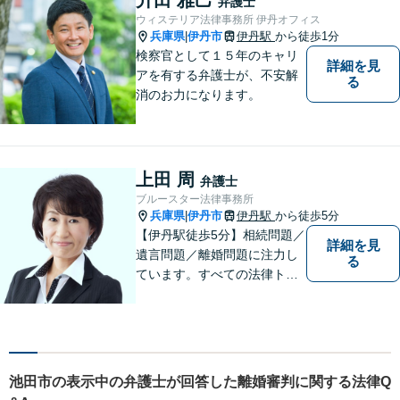
弁護士
ご相談ください【完全個室】
ウィステリア法律事務所 伊丹オフィス
【法テラス利用可】
兵庫県
伊丹市
伊丹駅
から徒歩1分
|
検察官として１５年のキャリ
詳細を見
アを有する弁護士が、不安解
る
消のお力になります。
上田 周
弁護士
ブルースター法律事務所
兵庫県
伊丹市
伊丹駅
から徒歩5分
|
【伊丹駅徒歩5分】相続問題／
詳細を見
遺言問題／離婚問題に注力し
る
ています。すべての法律トラ
ブルに、ひとりの弁護士がオ
ールインワンでご対応しま
す。事務所名には、ご相談者
様と信頼関係を築いて紛争解
決し、解決後の人生を幸せに
池田市の表示中の弁護士が回答した離婚審判に関する法律Q
過ごして頂きたいと願いを込