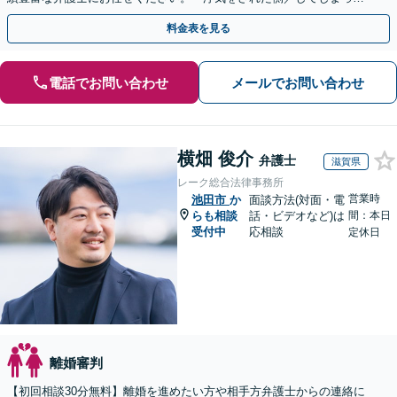
側両方対応」人情派弁護士！
料金表を見る
電話でお問い合わせ
メールでお問い合わせ
横畑 俊介
弁護士
滋賀県
レーク総合法律事務所
営業時
池田市
か
面談方法(対面・電
らも相談
話・ビデオなど)は
間：本日
受付中
応相談
定休日
離婚審判
【初回相談30分無料】離婚を進めたい方や相手方弁護士からの連絡に