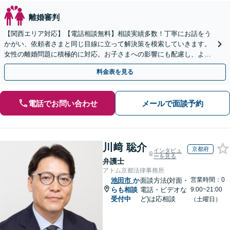
離婚審判
【関西エリア対応】【電話相談無料】相談実績多数！丁寧にお話をう
かがい、依頼者さまと同じ目線に立って解決策を模索していきます。
女性の離婚問題に積極的に対応。お子さまへの影響にも配慮し、より
よい解決へ【夜間・休日の相談可能】
料金表を見る
電話でお問い合わせ
メールで面談予約
川﨑 聡介
京都府
インタビュ
ーを見る
弁護士
アトム京都法律事務所
営業時間：0
池田市
か
面談方法(対面・
らも相談
電話・ビデオな
9:00~21:00
受付中
ど)は応相談
（土曜日）