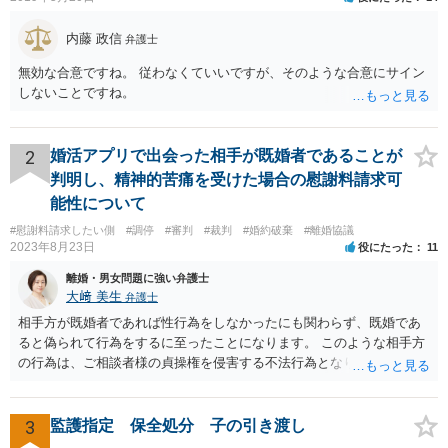
内藤 政信
弁護士
無効な合意ですね。 従わなくていいですが、そのような合意にサイン
しないことですね。
2
婚活アプリで出会った相手が既婚者であることが
判明し、精神的苦痛を受けた場合の慰謝料請求可
能性について
#慰謝料請求したい側
#調停
#審判
#裁判
#婚約破棄
#離婚協議
2023年8月23日
役にたった
11
離婚・男女問題に強い弁護士
大﨑 美生
弁護士
相手方が既婚者であれば性行為をしなかったにも関わらず、既婚であ
ると偽られて行為をするに至ったことになります。 このような相手方
の行為は、ご相談者様の貞操権を侵害する不法行為となりますので、
相手方に慰謝料請求が可能です。 （ご相談内容からは明らかではあり
ませんが、上記は性行為があったことを前提としています） 弁護士に
依頼されると、相手方の住民票を取得することができます。 請求する
3
監護指定 保全処分 子の引き渡し
慰謝料の額含め、一度弁護士にご相談されると良いと思います。