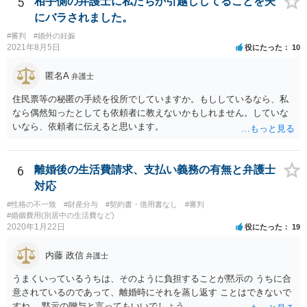
5
相手側の弁護士に私たちが引越ししてることを夫
ういう男はDV・虐待系の男には珍しくありません。）。 面会交流とは
にバラされました。
親の権利ではなく、『子どものため』のものです。 子どもたちの年齢
#審判
#婚外の妊娠
（自分の気持ちを言える年齢）を考えても、無理に面会交流をする必
2021年8月5日
役にたった
10
要もありません。 相手から面会交流を行うことについての申し出があ
ったときに対応すれば十分だと思います。 仮に相手から、面会交流さ
匿名A
弁護士
せなかった（連絡をしてこなかった）と慰謝料請求してきたとして
も、そのような請求は、まず認められません。 ご心配であれば、審判
住民票等の秘匿の手続を役所でしていますか。もししているなら、私
書を持参して、お近くの弁護士に法律相談してみてください。
なら偶然知ったとしても依頼者に教えないかもしれません。していな
いなら、依頼者に伝えると思います。
6
離婚後の生活費請求、支払い義務の有無と弁護士
対応
#性格の不一致
#財産分与
#契約書・借用書なし
#審判
#婚姻費用(別居中の生活費など)
2020年1月22日
役にたった
19
内藤 政信
弁護士
うまくいっているうちは、そのように負担することが黙示の うちに合
意されているのであって、離婚時にそれを蒸し返す ことはできないで
すね。 黙示の贈与と言ってもいいでしょう。