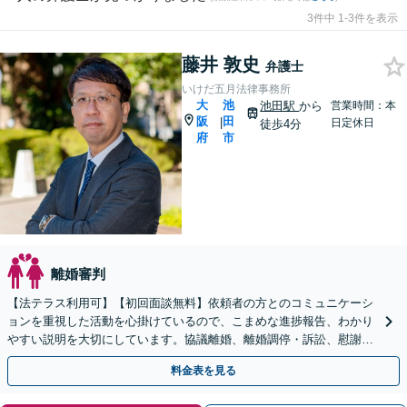
3件中 1-3件を表示
藤井 敦史
弁護士
いけだ五月法律事務所
大
池
池田駅
から
営業時間：本
阪
田
|
日定休日
徒歩4分
府
市
離婚審判
【法テラス利用可】【初回面談無料】依頼者の方とのコミュニケーシ
ョンを重視した活動を心掛けているので、こまめな進捗報告、わかり
やすい説明を大切にしています。協議離婚、離婚調停・訴訟、慰謝
料・養育費の請求、財産分与なお任せください【池田駅2分】
料金表を見る