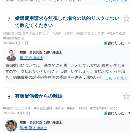
7
婚姻費用請求を無視した場合の法的リスクについ
て教えてください
#婚姻費用(別居中の生活費など)
#調停
#審判
#離婚すること自体
#悪意の遺棄
#離婚書類作成
2024年9月30日
役にたった
5
離婚・男女問題に強い弁護士
泉 亮介
弁護士
婚姻費用については，基本的に別居したとしても支払い義務が生じま
すので，支払わないということは難しいでしょう。支払わなかった場
合，婚姻費用の調停や審判等の手続きへ進み，未払い分として差押を
受けるリスクがあると言えます。
8
有責配偶者からの離婚
#離婚すること自体
#不倫慰謝料
#調停
#審判
#裁判
#異性関係(不貞等)
2023年10月10日
役にたった
3
離婚・男女問題に強い弁護士
髙橋 俊太
弁護士