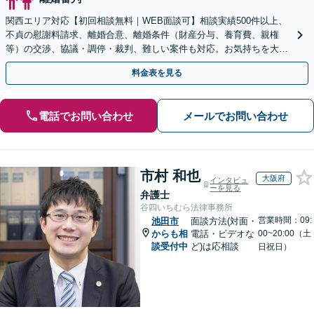
関西エリア対応【初回相談無料｜WEB面談可】相談実績500件以上、
不貞の慰謝料請求、離婚合意、離婚条件（財産分与、養育費、親権
等）の交渉、協議・調停・裁判、難しい案件も対応。お気持ちを大切
に、最良の解決へ【弁護士歴15年以上｜子連れ相談可】
料金表を見る
電話でお問い合わせ
メールでお問い合わせ
市村 和也
大阪府
インタビュ
ーを見る
弁護士
谷四いちむら法律事務所
営業時間：09:
池田市
面談方法(対面・
からも相
電話・ビデオな
00~20:00（土
談受付中
ど)は応相談
日祝日）