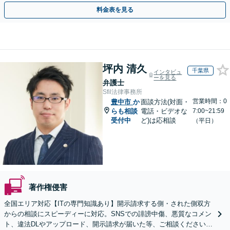
特化
料金表を見る
坪内 清久
千葉県
インタビュ
ーを見る
弁護士
Sfil法律事務所
営業時間：0
豊中市
か
面談方法(対面・
らも相談
電話・ビデオな
7:00~21:59
受付中
ど)は応相談
（平日）
著作権侵害
全国エリア対応【ITの専門知識あり】開示請求する側・された側双方
からの相談にスピーディーに対応。SNSでの誹謗中傷、悪質なコメン
ト、違法DLやアップロード、開示請求が届いた等、ご相談ください