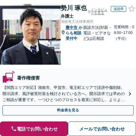
勢川 琢也
滋賀県
インタビュ
ーを見る
弁護士
湖南竜王法律事務所
営業時間：0
豊中市
か
面談方法(対面・
らも相談
電話・ビデオな
9:00~17:00
受付中
ど)は応相談
（平日）
著作権侵害
【関西エリア対応】湖南市、甲賀市、竜王町エリアで誹謗中傷削除、
開示請求、風評被害対策を検討されている方へ。開示請求では早めの
ご相談が重要です。一つひとつのプロセスを着実に対応し、よりよい
解決に向けて尽力いたします【Web面談OK】
料金表を見る
電話でお問い合わせ
メールでお問い合わせ