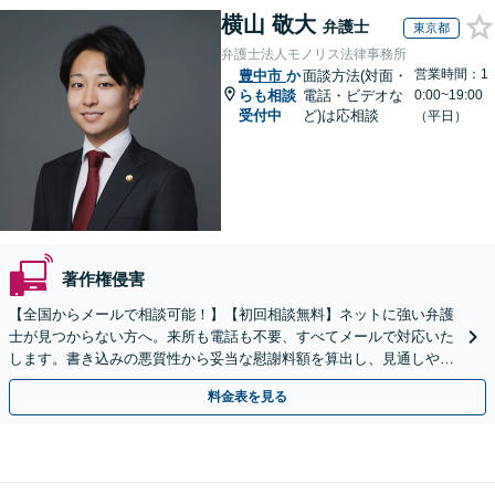
横山 敬大
弁護士
東京都
弁護士法人モノリス法律事務所
営業時間：1
豊中市
か
面談方法(対面・
らも相談
電話・ビデオな
0:00~19:00
受付中
ど)は応相談
（平日）
著作権侵害
【全国からメールで相談可能！】【初回相談無料】ネットに強い弁護
士が見つからない方へ。来所も電話も不要、すべてメールで対応いた
します。書き込みの悪質性から妥当な慰謝料額を算出し、見通しや費
用面のリスクも包み隠さずお伝えしサポートします。
料金表を見る