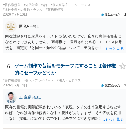
#著作権侵害
#知的財産・特許
#個人事業主・フリーランス
#海外企業との契約トラブル
#商標権侵害
2026年7月16日
役にたった
2
匿名A
弁護士
商標登録された家具をイラストに描いただけで、直ちに商標権侵害に
なるわけではありません。 商標権は、登録された名称・ロゴ・立体形
状を、指定商品と同一・類似の商品について、出所を示す表示として
使用した場合に問題となります。したがって、家具を作品の題材とし
て描くにとどまる場合は、通常、商標権侵害にはなりにくいと考えら
れます。 ただし、家具名や特徴的な形状を商品名・広告に大きく表示
6
ゲーム制作で昔話をモチーフにすることは著作権
し、公式商品やライセンス商品と誤認させる販売方法であれば、商標
的にセーフかどうか
権や不正競争防止法上の問題が生じ得ます。家具のデザインに著作権
#著作権侵害
#個人・プライベート
#法人・ビジネス
が認められる場合は、著作権も別途問題となります。 無料のSNS投稿
2026年7月14日
役にたった
3
やプレゼントでも、著作権侵害は成立し得ます。商標権については、
有料か無料かよりも、商標として使用しているかが重要です。 また、
王 宣麟
弁護士
日本の商標権は原則として日本国内にのみ効力を持ちます。外国で販
売する場合は、販売国の商標・意匠等を確認する必要があります。 他
既存の書籍に実際記載されている「表現」をそのまま盗用するなどす
の作家の例は、許諾を得ている、権利が消滅している、侵害に当たら
れば、それは著作権侵害になる可能性がありますが、その表現を使用
ない、又は単に権利行使されていないなど、様々な可能性がありま
しない（類似も含めて）のであれば基本的に大きな問題は生じないか
す。他人が販売していることだけでは、適法とは判断できません。
と思います。 著作権が守るのは「アイデア」ではなく「具体的な表