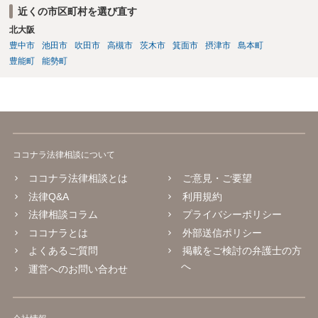
ておくことをお勧めします。また、既存の楽曲と偶然類似する可能性
近くの市区町村を選び直す
や、第三者が同じような楽曲を生成する可能性にも注意が必要です。
北大阪
最終的には、個別の楽曲の制作過程と、利用時点のSuno及び配信サー
豊中市
池田市
吹田市
高槻市
茨木市
箕面市
摂津市
島本町
ビスの規約を確認して判断することになります。
豊能町
能勢町
ココナラ法律相談について
ココナラ法律相談とは
ご意見・ご要望
法律Q&A
利用規約
法律相談コラム
プライバシーポリシー
ココナラとは
外部送信ポリシー
よくあるご質問
掲載をご検討の弁護士の方
へ
運営へのお問い合わせ