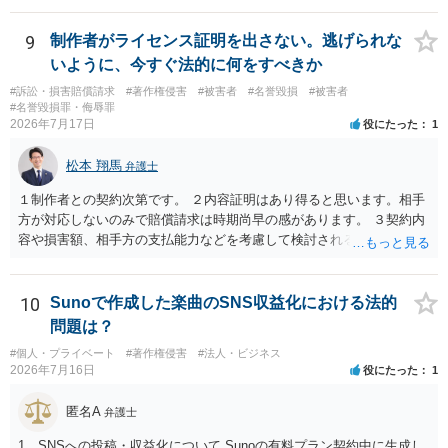
9
制作者がライセンス証明を出さない。逃げられな
いように、今すぐ法的に何をすべきか
#訴訟・損害賠償請求
#著作権侵害
#被害者
#名誉毀損
#被害者
#名誉毀損罪・侮辱罪
2026年7月17日
役にたった
1
松本 翔馬
弁護士
１制作者との契約次第です。 ２内容証明はあり得ると思います。相手
方が対応しないのみで賠償請求は時期尚早の感があります。 ３契約内
容や損害額、相手方の支払能力などを考慮して検討されるとよいでし
ょう ４損害賠償請求が考えられます。調査費用や弁護士費用も含め請
求する場合もありますが、認められるのはごく一部です。 ５事案の詳
細な検討が必要です。遅延損害金の発生なども確認するとよいでしょ
10
Sunoで作成した楽曲のSNS収益化における法的
う。 ６弁護士に窓口を一本化して、直接連絡を避けることも方法の一
問題は？
つです。
#個人・プライベート
#著作権侵害
#法人・ビジネス
2026年7月16日
役にたった
1
匿名A
弁護士
1．SNSへの投稿・収益化について Sunoの有料プラン契約中に生成し