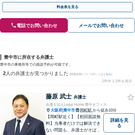
【WEB面談OK&解決実績豊富】【千葉中央駅4分】
料金表を見る
電話でお問い合わせ
メールでお問い合わせ
豊中市に所在する弁護士
豊中市の事務所等での面談予約が可能です。
2
人の弁護士が見つかりました
(検索結果について詳しくは
こちら
)
2件中 1-2件を表示
藤原 武士
弁護士
弁護士法人Legal Home 豊中オフィス
大阪府
豊中市
岡町駅
から徒歩10分
|
【岡町駅近く】【初回面談無
詳細を見
料】当事者だけでは解決でき
る
ない問題も、弁護士がそばに