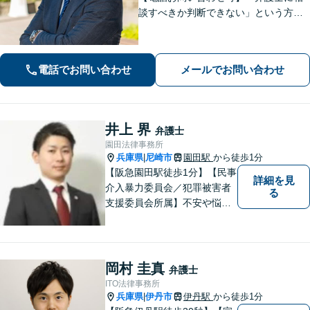
談すべきか判断できない」という方も
お気軽にご連絡ください。離婚問題、
借金・債務整理、刑事事件など。大学
院での受験指導経験があり、わかりや
電話でお問い合わせ
メールでお問い合わせ
すい説明を心がけています【池田駅2
分】
井上 界
弁護士
園田法律事務所
兵庫県
尼崎市
園田駅
から徒歩1分
|
【阪急園田駅徒歩1分】【民事
詳細を見
介入暴力委員会／犯罪被害者
る
支援委員会所属】不安や悩み
のある方は、トラブルが発生
する前に気軽にご相談下さ
い。 病気の治療と同じで、早
期の対策こそが解決にとって
岡村 圭真
弁護士
最も有効な手段です。最高の
ITO法律事務所
法的サービスを社会の隅々に
兵庫県
伊丹市
伊丹駅
から徒歩1分
|
まで届けます。