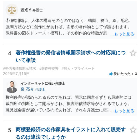
（著作権法2条・17条）。 ウェブサイト全体に当然に著作権が生じる
わけではありません。デザイナーが独自に制作したイラストやバナー
匿名A
弁護士
等は別として、一般的なレイアウトや配色、依頼者から提供された素
① 解剖図は、人体の構造そのものではなく、構図、視点、線、配色、
材を希望に沿って配置した部分には、通常、著作物性は認められにく
強調方法などに創作性があれば、図形の著作物として保護されます。
いと考えられます。仮に具体的な画面構成の一部に創作性が認められ
教科書の図をトレース・模写し、その創作的な特徴が残っていれば、
ても、その権利は当該部分に限られ、ご相談者の写真や文章等を制作
完全一致でなくても複製・翻案に当たる可能性があります。非営利で
実績として掲載する権限まで当然に生じるものではありません。 もっ
も、SNSへの公開は私的使用には当たりません。 ② 出典を記載するだ
とも、契約書がなくても、見積書、メール、利用規約等に実績掲載へ
けでは、適法な引用にはなりません。自分の説明や批評が主で、図が
4
著作権侵害の発信者情報開示請求への対応策につ
の同意があれば別です。また、単に制作を担当した事実を記載した
その説明に必要な従たる資料であること、引用部分が明確に区別さ
り、公開中のサイトへリンクしたりする行為まで当然に禁止できると
いて相談
れ、必要な範囲に限られていることなどが必要です。勉強ノートの教
は限りません。 人物写真については、通常のSNSへの無断掲載と同
#発信者情報開示請求
#著作権侵害
#個人・プライベート
材として図そのものを中心的に掲載する場合、引用と認められにくい
様、掲載目的、態様、必要性、本人の特定可能性等から判断されま
2026年7月16日
役にたった
3
でしょう。 文章についても、単に所々表現を変えただけで適法になる
す。営業目的であり、本人も掲載を拒否していることは、違法性を認
とは限りません。医学上の事実を理解したうえで、ご自身の表現と構
インターネットに強い弁護士
める方向の事情となりますが、自動的に肖像権侵害となるわけではあ
成でまとめる必要があります。 安全にSNSで公開するには、教科書の
泉 亮介
弁護士
りません。 まず、見積書、メール、チャット、デザイナーの利用規約
図をトレース・模写した部分は掲載せず、人体の構造という事実を基
を確認したうえで、「提供素材及びこれを含む画面の複製・SNS掲載
権利侵害が認められるものであれば、開示に同意せずとも最終的には
に、自分で構図や表現を工夫して作図する方法が考えられます。ま
を許諾しない」と書面で明確に通知することをお勧めします。すでに
裁判所の判断として開示がされ、損害賠償請求等がされるでしょう。
た、改変・SNS掲載が認められたオープンライセンス素材を、利用条
掲載された場合は、URL、掲載日時、画面を保存してから削除を求め
意見照会書が届いているのであれば、それを弁護士に確認してもらっ
件に従って使う方法もあります。トレースした図を残したい場合は、
てください。
た上で、アドバイスをうけ、必要であれば弁護士に依頼をされると良
自分だけの学習用にとどめるのが安全です。
いかと思われます。
5
商標登録済の名作家具をイラストに入れて販売す
るのは違法でしょうか