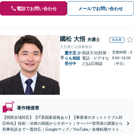
電話でお問い合わせ
メールでお問い合わせ
國松 大悟
弁護士
奈良県
大宮通り法律事務所
営業時間：0
豊中市
か
面談方法(対面・
らも相談
電話・ビデオな
9:00~18:00
受付中
ど)は応相談
（平日）
著作権侵害
【関西全域対応】【IT系国家資格あり】【事業者のネットトラブル対
応特化】技術・法律の両面からサポート｜サーバー管理者の調査から
刑事告訴まで一貫対応｜Googleマップ／YouTube／各種転職サイトに