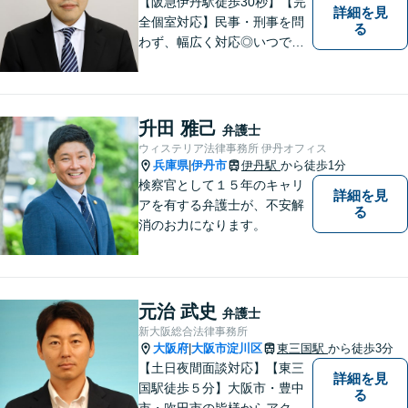
【阪急伊丹駅徒歩30秒】【完
詳細を見
全個室対応】民事・刑事を問
る
わず、幅広く対応◎いつでも
迅速な対応で、「救急救命医
のような弁護士」を目指しま
す。広い視野とユーモアを忘
れず、尽力してまいります。
升田 雅己
弁護士
【メーカー法務経験あり】
ウィステリア法律事務所 伊丹オフィス
兵庫県
伊丹市
伊丹駅
から徒歩1分
|
検察官として１５年のキャリ
詳細を見
アを有する弁護士が、不安解
る
消のお力になります。
元治 武史
弁護士
新大阪総合法律事務所
大阪府
大阪市淀川区
東三国駅
から徒歩3分
|
【土日夜間面談対応】【東三
詳細を見
国駅徒歩５分】大阪市・豊中
る
市・吹田市の皆様からアクセ