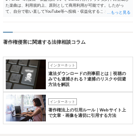
た楽曲は、利用規約上、原則として商用利用が可能です。したがっ
て、自分で歌い直してYouTube等へ投稿・収益化することも、通常は
可能と考えられます。ただし、生成時点のプランと最新の利用規約は
確認してください。 2．メロディーや伴奏の使用について AIボーカル
を自分の歌声に差し替えても、メロディーや伴奏を使用する以上、Su
noの規約が適用されます。有料プランで適法に生成したものであれ
著作権侵害に関連する法律相談コラム
ば、原則として使用可能です。 3．著作権とJASRAC登録について Su
noが商用利用を認めていても、日本法上、その楽曲に著作権が発生す
るとは限りません。AIが自動生成したメロディーや伴奏について、人
の創作的な関与が乏しい場合、著作権が認められない可能性がありま
インターネット
す。自分で歌い直しただけで、作曲部分の著作権が発生するわけでも
ありません。 なお、自分で歌い直した歌唱については、楽曲自体に著
違法ダウンロードの刑事罰とは｜視聴の
作権が成立するか否かとは別に、実演家としての著作隣接権が生じま
みでも逮捕される？逮捕のリスクや回避
す。ただし、この権利は、Sunoが生成したメロディーや伴奏自体につ
方法を解説
いて著作権を取得することを意味するものではありません。 JASRAC
への登録は必須ではありません。登録を希望する場合は、自分が作
インターネット
詞、作曲、編曲等にどの程度創作的に関与したかを説明できることが
重要です。 4．音楽配信やライブについて SpotifyやApple Musicでの
著作権法上の引用ルール｜Webサイト上
配信、販売、ライブでの歌唱も、Sunoの規約上の商用利用条件を満た
で文章・画像を適切に引用する方法
せば、原則として可能です。ただし、配信サービスごとのAI生成音楽
に関する規約も確認する必要があります。 5．注意点について 生成
日、有料プランの契約状況、プロンプト、修正・編集の履歴を保存し