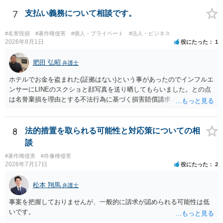
現」であり、昔話の大筋や設定の骨子だけを使うのは、一般にアイデ
ア利用の範囲です。 一方で、特定の作品の文章をそのまま使うことは
7
支払い義務について相談です。
もちろん、表現の選び方や展開が「その作品の本質的特徴を直接感得
できる」レベルだと、翻案や二次的著作物の問題が出ますのでこの点
#名誉毀損
#著作権侵害
#個人・プライベート
#法人・ビジネス
はご留意ください。
2026年8月1日
役にたった
1
肥田 弘昭
弁護士
ホテルでお金を盗まれた(証拠はない)という事があったのでインフルエ
ンサーにLINEのスクショと顔写真を送り晒してもらいました。との点
は名誉棄損を理由とする不法行為に基づく損害賠償請求（共同不法行
為）の対象となるかと思います。但し、慰謝料額としては、「その後
その人が会社を経営しているようで仕事が飛んだとのことでその分の
賠償金と8人分の従業員の年間利益を請求すると言われています。」で
8
法的措置を取られる可能性と対応策についての相
の計算がすべて損害とならないかと思いますので、損害額で争っても
談
良いかと思います。ご参考にしてください。
#著作権侵害
#肖像権侵害
2026年7月17日
役にたった
2
松本 翔馬
弁護士
事案を把握しておりませんが、一般的に請求が認められる可能性は低
いです。