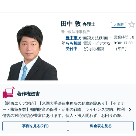
田中 敦
弁護士
大阪府
田中敦法律事務所
営業時間：0
豊中市
か
面談方法(対面・
らも相談
電話・ビデオな
9:30~17:30
受付中
ど)は応相談
（平日）
著作権侵害
【関西エリア対応】【米国大手法律事務所の勤務経験あり】【セミナ
ー・執筆多数】知的財産の保護・活用の戦略、ライセンス契約、権利
侵害の対応実績が豊富にあります。個人・法人問わず、お困りの際は
お気軽にご相談ください。【弁護士歴15年以上】
事例を見る(2件)
料金表を見る