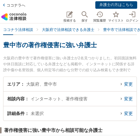
弁護士の方はこちら
ココナラへ
投稿する
探す
閲覧履歴
マイリスト
ログイン
ココナラ法律相談
大阪府で法律相談できる弁護士
豊中市で法律相談で
豊中市の著作権侵害に強い弁護士
大阪府の豊中市で著作権侵害に強い弁護士が2名見つかりました。初回面談無料
や休日面談に対応している弁護士なども掲載中。インターネットに関係する誹
謗中傷や名誉毀損、個人特定等の細かな分野での絞り込み検索もでき便利で
す。特に弁護士法人Legal Home 豊中オフィスの藤原 武士弁護士やシンプル法
律事務所の林 良介弁護士のプロフィール情報や弁護士費用、強みなどが注目さ
エリア
大阪府、豊中市
変更
れています。『豊中市で土日や夜間に発生した著作権侵害のトラブルを今すぐ
に弁護士に相談したい』『著作権侵害のトラブル解決の実績豊富な近くの弁護
相談内容
インターネット、著作権侵害
変更
士を検索したい』『初回相談無料で著作権侵害を法律相談できる豊中市内の弁
護士に相談予約したい』などでお困りの相談者さんにおすすめです。
詳細条件
未選択
変更
著作権侵害に強い豊中市から相談可能な弁護士