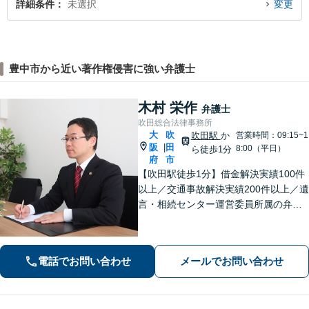
詳細条件
未選択
変更
豊中市から近い著作権侵害に強い弁護士
木村 栄作
弁護士
吹田総合法律事務所
大
吹
吹田駅
か
営業時間：09:15~1
阪
田
|
8:00（平日）
ら徒歩1分
府
市
【吹田駅徒歩1分】借金解決実績100件
以上／交通事故解決実績200件以上／遺
言・相続センター運営委員所属の弁護
士です。【弁護士歴10年以上】精神的
な負担や面倒な手続き、交渉はお任せ
ください。きめ細やかで丁寧な対応が
電話でお問い合わせ
メールでお問い合わせ
モットーです。