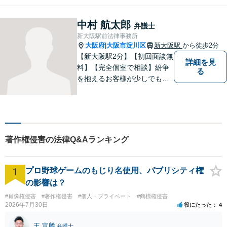
いらしてください！
中村 航太郎
弁護士
新大阪駅前法律事務所
大阪府
大阪市淀川区
新大阪駅
から徒歩2分
|
【新大阪駅2分】【初回面談無
詳細を見
料】【完全個室で相談】紛争
る
を抱えるお客様が少しでも早
く安心できるよう、丁寧かつ
迅速な対応を心がけていま
す。 主張をぶつけ合うだけで
なく、事実と法律をもとに根
本的な解決を導くことが弁護
著作権侵害の法律Q&Aランキング
士の役割だと考えています。
1
プロ野球ゲームのもじり名使用、パブリシティ権
の影響は？
#肖像権侵害
#著作権侵害
#個人・プライベート
#商標権侵害
2026年7月30日
役にたった
4
王 宣麟
弁護士