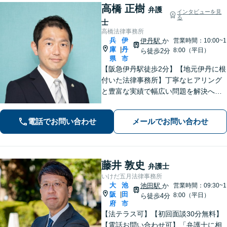
高橋 正樹
弁護
インタビューを見
る
士
高橋法律事務所
兵
伊
伊丹駅
か
営業時間：10:00~1
庫
丹
|
8:00（平日）
ら徒歩2分
県
市
【阪急伊丹駅徒歩2分】【地元伊丹に根
付いた法律事務所】丁寧なヒアリング
と豊富な実績で幅広い問題を解決へ導
きます！【離婚男女問題】不定慰謝料
請求／面会交流など【相続・遺言】相
電話でお問い合わせ
メールでお問い合わせ
続放棄／遺産分割調停など【電話・メ
ール相談初回無料】【休日夜間対応
可】
藤井 敦史
弁護士
いけだ五月法律事務所
大
池
池田駅
か
営業時間：09:30~1
阪
田
|
8:00（平日）
ら徒歩4分
府
市
【法テラス可】【初回面談30分無料】
【電話お問い合わせ可】「弁護士に相