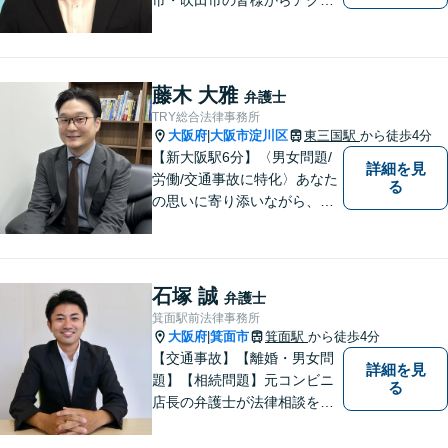
スしやすい事務所となってお
ります。
藤木 大雅
弁護士
TRY総合法律事務所
大阪府
大阪市淀川区
東三国駅
から徒歩4分
|
【新大阪駅6分】〈男女問題/
詳細を見
労働/交通事故に特化〉あなた
る
の思いに寄り添いながら、明
るい未来を全力でサポートし
ます！ 一人一人の状況や思い
に丁寧に向き合い、将来を見
据えた解決を目指します。
石塚 誠
弁護士
【メール・電話面談可】【東
箕面駅前法律事務所
三国駅4分】
大阪府
箕面市
箕面駅
から徒歩4分
|
【交通事故】【離婚・男女問
詳細を見
題】【相続問題】元コンビニ
る
店長の弁護士が法律相談を承
ります。近所のコンビニに行
く感覚で、お気軽にご相談に