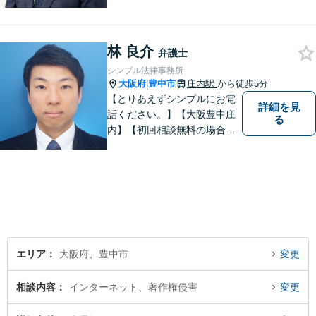
いることで理想的な解決が目
指せるようになります。離婚
問題／相続問題／借金問題／
林 良介
交通事故／企業法務など、幅
弁護士
広く対応可能。【夜間／休日
シンプル法律事務所
対応可能】まずはお気軽にご
大阪府
豊中市
庄内駅
から徒歩5分
|
連絡ください。
【とりあえずシンプルにお電
詳細を見
話ください。】【大阪豊中庄
る
内】【初回相談無料の場合あ
り】【夜間土日祝対応】【電
話WEB相談実施】【事務所は
大阪の豊中庄内ですが、電話
やWEB相談もございますので
お気軽にお問合せください】
エリア
大阪府、豊中市
変更
相談内容
インターネット、著作権侵害
変更