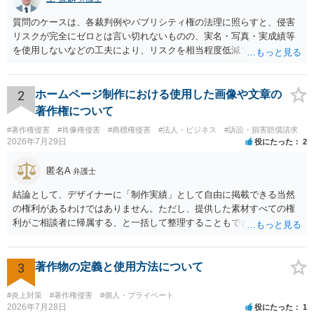
質問のケースは、各裁判例やパブリシティ権の法理に照らすと、侵害
リスクが完全にゼロとは言い切れないものの、実名・写真・実成績等
を使用しないなどの工夫により、リスクを相当程度低減できる設計に
なっているかと思います。 ただし、「野球ファンであれば元の選手を
推測できる」という点は、裁判で争われた場合に「専ら顧客吸引力の
利用を目的とする」と判断される余地を残すため、一定の注意が必要
2
ホームページ制作における使用した画像や文章の
です。 また、広告収益の有無は、侵害判断に一定の影響を与える可能
著作権について
性がありますが、決定的要因ではありません。 パブリシティ権侵害の
#著作権侵害
#肖像権侵害
#商標権侵害
#法人・ビジネス
#訴訟・損害賠償請求
成否は、主に「専ら顧客吸引力の利用を目的とするか」という点で判
2026年7月29日
役にたった
2
断されます。広告収益があることは「商業的目的」を強く示す要素で
すが、それだけで直ちに侵害となるわけではありません。完全無償・
匿名A
弁護士
非営利であれば「表現の自由」「創作物」としての側面が強く評価さ
れる可能性があります。一方、広告収益がある場合は「商業利用」と
結論として、デザイナーに「制作実績」として自由に掲載できる当然
しての色彩が強まり、リスクが高まる可能性があります。 公開前に変
の権利があるわけではありません。ただし、提供した素材すべての権
更・確認しておく事項については、公開の場でアドバイスするにも限
利がご相談者に帰属する、と一括して整理することもできません。 ご
界があるかと思うので、資料等を持参の上、弁護士に相談されること
自身が撮影・執筆した写真や文章は、創作性があれば原則としてご自
も一つかと存じます。
身が著作権者です。 他方、ブランド名、文字主体のロゴ、商品情報、
短いキャッチコピー、販売コンセプトなどは、通常、著作物には当た
3
著作物の定義と使用方法について
りません。ただし、ロゴに独自の図形やイラスト等が含まれる場合に
は、その表現部分が著作物となる可能性があります。 また、人物写真
#炎上対策
#著作権侵害
#個人・プライベート
の著作権は撮影者に、肖像に関する権利は被写体本人に帰属します
2026年7月28日
役にたった
1