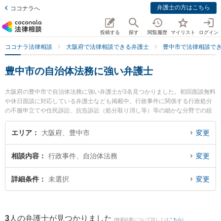
弁護士の方はこちら
ココナラへ
投稿する
探す
閲覧履歴
マイリスト
ログイン
ココナラ法律相談
大阪府で法律相談できる弁護士
豊中市で法律相談で
豊中市の自治体法務に強い弁護士
大阪府の豊中市で自治体法務に強い弁護士が3名見つかりました。初回面談無料
や休日面談に対応している弁護士なども掲載中。行政事件に関係する行政処分
の不服申立てや住民訴訟、抗告訴訟（処分取り消し等）等の細かな分野での絞
り込み検索もでき便利です。特に豊中法律事務所の岡本 宏大弁護士や弁護士法
人Legal Home 豊中オフィスの藤原 武士弁護士、シンプル法律事務所の林 良介
エリア
大阪府、豊中市
変更
弁護士のプロフィール情報や弁護士費用、強みなどが注目されています。『豊
中市で土日や夜間に発生した自治体法務のトラブルを今すぐに弁護士に相談し
相談内容
行政事件、自治体法務
変更
たい』『自治体法務のトラブル解決の実績豊富な近くの弁護士を検索したい』
『初回相談無料で自治体法務を法律相談できる豊中市内の弁護士に相談予約し
たい』などでお困りの相談者さんにおすすめです。
詳細条件
未選択
変更
3
人の弁護士が見つかりました
(検索結果について詳しくは
こちら
)