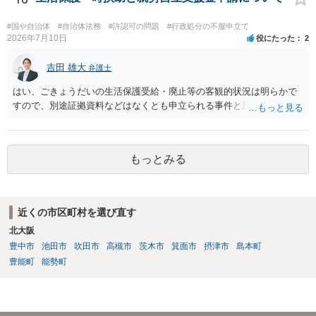
ったときに裁判所がどのように判断するかは予測できません。 私見で
すが、一般論としては、ホームページ上の自動計算シートはあくまで
#国や自治体
#自治体法務
#許認可の問題
#行政処分の不服申立て
参考の情報であり、何か手続きをするさいに具体的に算定することに
2026年7月10日
役にたった
2
なると思われますので、「権利、義務又は事実証明に関する電磁的記
録」に該当しないと考えられます。 なお、刑法１６１条の２は「人の
吉田 雄大
弁護士
事務処理を誤らせる目的で、」という要件がかかっているため、当該
はい、ごきょうだいの生活保護受給・廃止等の客観的状況は明らかで
目的を欠く場合は刑法１６１条の２に該当しません。
すので、別途証拠資料などはなくとも申立られる事件と思います。
もっとみる
近くの市区町村を選び直す
北大阪
豊中市
池田市
吹田市
高槻市
茨木市
箕面市
摂津市
島本町
豊能町
能勢町