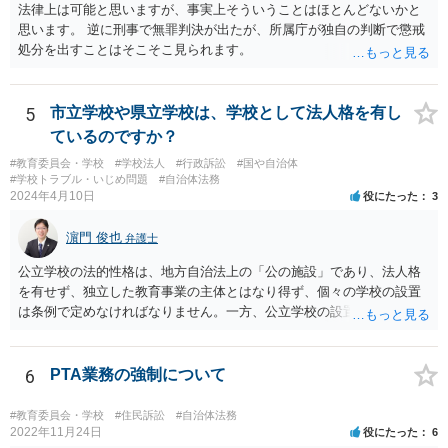
法律上は可能と思いますが、事実上そういうことはほとんどないかと
思います。 逆に刑事で無罪判決が出たが、所属庁が独自の判断で懲戒
処分を出すことはそこそこ見られます。
5
市立学校や県立学校は、学校として法人格を有し
ているのですか？
#教育委員会・学校
#学校法人
#行政訴訟
#国や自治体
#学校トラブル・いじめ問題
#自治体法務
2024年4月10日
役にたった
3
濵門 俊也
弁護士
公立学校の法的性格は、地方自治法上の「公の施設」であり、法人格
を有せず、独立した教育事業の主体とはなり得ず、個々の学校の設置
は条例で定めなければなりません。一方、公立学校の設置者である地
方公共団体は地方自治法上「法人とする。」と規定され、法律上の権
利義務の主体となる法人格を有し、教育事業の主体となっています。
ちなみに、公立学校は教育行政組織上の取扱いとしては「教育機関」
6
PTA業務の強制について
であり、校舎・校地等は地方自治法上「行政財産」とされています。
#教育委員会・学校
#住民訴訟
#自治体法務
2022年11月24日
役にたった
6