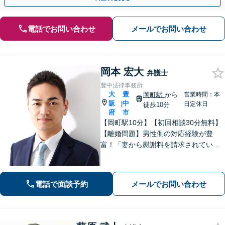
電話でお問い合わせ
メールでお問い合わせ
岡本 宏大
弁護士
豊中法律事務所
大
豊
岡町駅
から
営業時間：本
阪
中
|
日定休日
徒歩10分
府
市
【岡町駅10分】【初回相談30分無料】
【離婚問題】男性側の対応経験が豊
富！「妻から慰謝料を請求されてい
る」「妻と離婚したい」などご相談く
ださい【借金問題】法テラス利用可！
「リボ払いの返済が苦しく」「数年前
電話で面談予約
メールでお問い合わせ
の借金を急に催促された」などご相談
ください