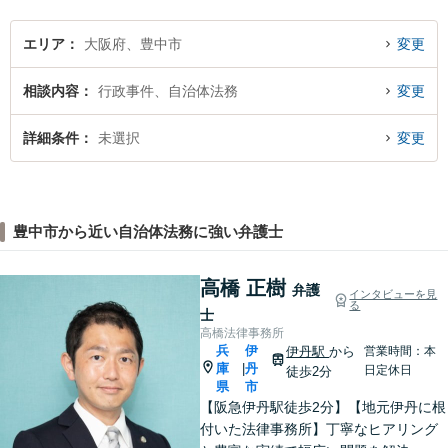
エリア
大阪府、豊中市
変更
相談内容
行政事件、自治体法務
変更
詳細条件
未選択
変更
豊中市から近い自治体法務に強い弁護士
高橋 正樹
弁護
インタビューを見
る
士
高橋法律事務所
兵
伊
伊丹駅
から
営業時間：本
庫
丹
|
日定休日
徒歩2分
県
市
【阪急伊丹駅徒歩2分】【地元伊丹に根
付いた法律事務所】丁寧なヒアリング