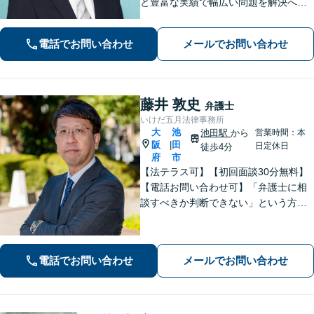
と豊富な実績で幅広い問題を解決へ導
きます！【離婚男女問題】不定慰謝料
請求／面会交流など【相続・遺言】相
電話でお問い合わせ
メールでお問い合わせ
続放棄／遺産分割調停など【電話・メ
ール相談初回無料】【休日夜間対応
可】
藤井 敦史
弁護士
いけだ五月法律事務所
大
池
池田駅
から
営業時間：本
阪
田
|
日定休日
徒歩4分
府
市
【法テラス可】【初回面談30分無料】
【電話お問い合わせ可】「弁護士に相
談すべきか判断できない」という方も
お気軽にご連絡ください。離婚問題、
借金・債務整理、刑事事件など。大学
院での受験指導経験があり、わかりや
電話でお問い合わせ
メールでお問い合わせ
すい説明を心がけています【池田駅2
分】