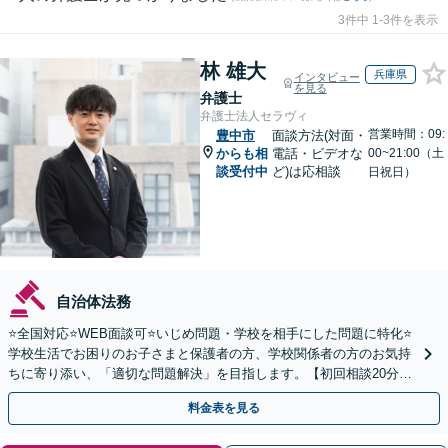
3件中 1-3件を表示
林 雄大
兵庫県
インタビュー
を見る
弁護士
弁護士法人セラヴィ
営業時間：09:
豊中市
面談方法(対面・
からも相
電話・ビデオな
00~21:00（土
談受付中
ど)は応相談
日祝日）
自治体法務
⭐️全国対応⭐️WEB面談可⭐️いじめ問題・学校を相手にした問題に特化⭐️
学校生活でお困りのお子さまと保護者の方、学校関係者の方のお気持
ちに寄り添い、「適切な問題解決」を目指します。【初回相談20分無
料】
料金表を見る