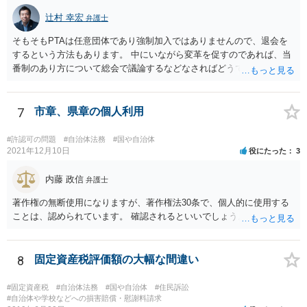
辻村 幸宏
弁護士
そもそもPTAは任意団体であり強制加入ではありませんので、退会を
するという方法もあります。 中にいながら変革を促すのであれば、当
番制のあり方について総会で議論するなどなさればどうでしょうか。
7
市章、県章の個人利用
#許認可の問題
#自治体法務
#国や自治体
2021年12月10日
役にたった
3
内藤 政信
弁護士
著作権の無断使用になりますが、著作権法30条で、個人的に使用する
ことは、認められています。 確認されるといいでしょう。
8
固定資産税評価額の大幅な間違い
#固定資産税
#自治体法務
#国や自治体
#住民訴訟
#自治体や学校などへの損害賠償・慰謝料請求