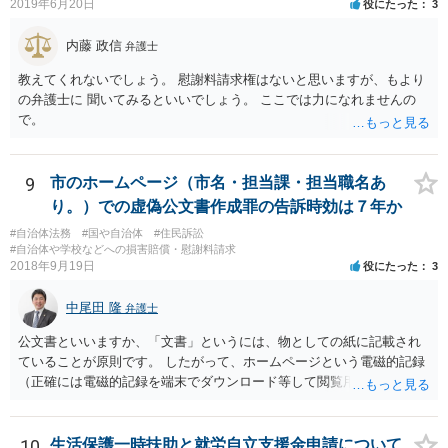
2019年6月20日
役にたった
3
内藤 政信
弁護士
教えてくれないでしょう。 慰謝料請求権はないと思いますが、もより
の弁護士に 聞いてみるといいでしょう。 ここでは力になれませんの
で。
9
市のホームページ（市名・担当課・担当職名あ
り。）での虚偽公文書作成罪の告訴時効は７年か
#自治体法務
#国や自治体
#住民訴訟
#自治体や学校などへの損害賠償・慰謝料請求
2018年9月19日
役にたった
3
中尾田 隆
弁護士
公文書といいますか、「文書」というには、物としての紙に記載され
ていることが原則です。 したがって、ホームページという電磁的記録
（正確には電磁的記録を端末でダウンロード等して閲覧用のソフトで
表示している画面）は文書ではありません。刑法１６１条の２に該当
するか否かとなります。 また、自動計算シートが「権利、義務又は事
実証明に関する電磁的記録」に該当するか否かは、具体的な裁判とな
10
生活保護一時扶助と就労自立支援金申請について