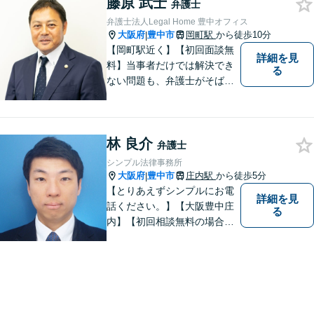
藤原 武士
弁護士
弁護士法人Legal Home 豊中オフィス
大阪府
豊中市
岡町駅
から徒歩10分
|
【岡町駅近く】【初回面談無
詳細を見
料】当事者だけでは解決でき
る
ない問題も、弁護士がそばに
いることで理想的な解決が目
指せるようになります。離婚
問題／相続問題／借金問題／
林 良介
交通事故／企業法務など、幅
弁護士
広く対応可能。【夜間／休日
シンプル法律事務所
対応可能】まずはお気軽にご
大阪府
豊中市
庄内駅
から徒歩5分
|
連絡ください。
【とりあえずシンプルにお電
詳細を見
話ください。】【大阪豊中庄
る
内】【初回相談無料の場合あ
り】【夜間土日祝対応】【電
話WEB相談実施】【事務所は
大阪の豊中庄内ですが、電話
やWEB相談もございますので
お気軽にお問合せください】