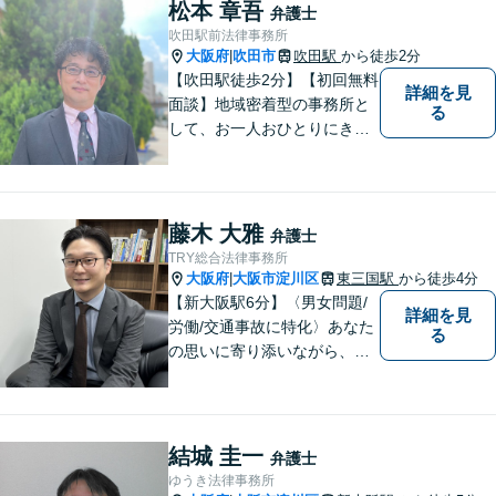
松本 章吾
弁護士
吹田駅前法律事務所
大阪府
吹田市
吹田駅
から徒歩2分
|
【吹田駅徒歩2分】【初回無料
詳細を見
面談】地域密着型の事務所と
る
して、お一人おひとりにきめ
細やかなリーガルサービスを
ご提供します。離婚・相続・
刑事事件など、幅広いお困り
ごとに対応！まずは無料相談
藤木 大雅
弁護士
にお越しください。【完全個
TRY総合法律事務所
室対応】
大阪府
大阪市淀川区
東三国駅
から徒歩4分
|
【新大阪駅6分】〈男女問題/
詳細を見
労働/交通事故に特化〉あなた
る
の思いに寄り添いながら、明
るい未来を全力でサポートし
ます！ 一人一人の状況や思い
に丁寧に向き合い、将来を見
据えた解決を目指します。
結城 圭一
弁護士
【メール・電話面談可】【東
ゆうき法律事務所