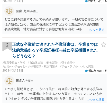
2023年1月14日
役にたった
5
佐藤 充崇
弁護士
どこに何を請願するのかで手続きが違います。 一般の官公署について
は請願法が定め、国会の各議院に対する定めは国会法や衆議院規則・
参議院規則、地方議会に対する請願は地方自治法124条・125条が定め
ています。 請願を行おうとする官公署にまず問いあわせるのが比較的
スムースかと思います。
2
正式な卒業前に渡された卒業証書は、卒業までは
法的意義ある？卒業証書授与後に卒業撤回された
らどうなる？
#教育委員会・学校
#自治体法務
#行政訴訟
#国や自治体
#自治体や学校などへの損害賠償・慰謝料請求
#学校トラブル・いじめ問題
2023年3月13日
役にたった
5
匿名A
弁護士
＞つまり証明書とは、こういう風に、将来的に効力が発生する見込み
として、前倒しで当事者に交付するという事も、やってよいというわ
けですか？ 学校の学事日程の関係で効力発生日よりも前に交付したか
らとしても、効力発生日が記載されている証明書の効力に影響はない
でしょう。 両者をそろえるに越したことはないですが、卒業式の日程