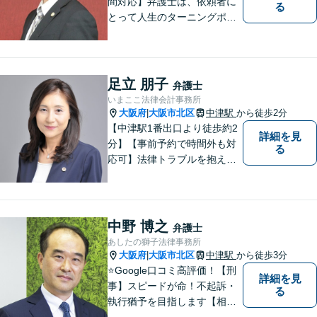
間対応】弁護士は、依頼者に
る
とって人生のターニングポイ
ントを共にするパートナー。
速やかで永続的な問題解決を
図ります。お困りの方は、抱
え込むことなくまずはご相談
足立 朋子
弁護士
ください。【完全個室対応】
いまここ法律会計事務所
大阪府
大阪市北区
中津駅
から徒歩2分
|
【中津駅1番出口より徒歩約2
詳細を見
分】【事前予約で時間外も対
る
応可】法律トラブルを抱える
皆様のお役に立てるよう、誠
心誠意対応しております。 弁
護士業務だけではなく、会計
業務、税務処理等も対応して
中野 博之
弁護士
おります。 お気軽にご相談く
あしたの獅子法律事務所
ださい。
大阪府
大阪市北区
中津駅
から徒歩3分
|
⭐️Google口コミ高評価！【刑
詳細を見
事】スピードが命！不起訴・
る
執行猶予を目指します【相
続】ご家族の将来も見据えた