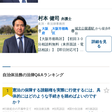
解決。家族信託、遺言、相続
問題・相続税【企業法務】知
財・労働問題【夜間・休日対
村本 健司
弁護士
応】
友渕・希法律事務所
城北公園通駅
から徒歩8
大阪
大阪市都島
|
府
区
分
【大阪市都島区】【初回３０
詳細を見
分相談料無料（来所面談・電
る
話相談）】【即日対応可】
【都島駅・城北公園通駅】
【高倉町三丁目バス停徒歩１
分】【当日・夜間・休日相談
可】刑事事件/相続問題/離婚問
自治体法務の法律Q&Aランキング
題など経験と知識をもとに、
依頼者様の不安を解消し、問
題解決へ導きます
1
憲法の保障する請願権を実際に行使するには、具
体的にはどのような手続きを踏めばよいのです
か？
#行政処分の不服申立て
#自治体法務
#住民訴訟
#国や自治体
#行政訴訟