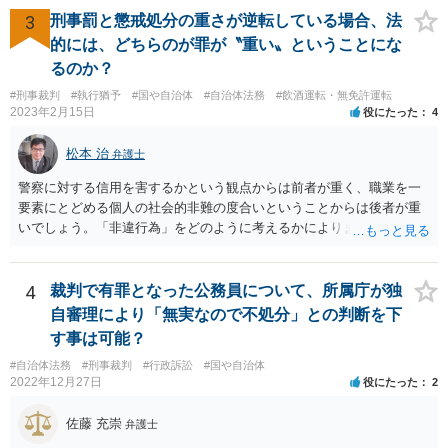
自体は各学校によって慣例として定められることが多いですし、学籍
3
刑事罰と懲戒処分の重さが逆転している場合、法
離脱日も、学校によって異なるようですから、そのこと自体に特に問
的には、どちらのが罪が〝重い〟ということにな
題はないでしょう。 ＞万一、効力発生日より前に、その効力が無効と
るのか？
なる出来事が起こったとしたら、その証明書は効力を発生する事な
#刑事裁判
#執行猶予
#国や自治体
#自治体法務
#飲酒運転・無免許運転
く、証明書としては無効化されるということですね？ そう考えるのが
2023年2月15日
役にたった
4
自然でしょう。 ただし、卒業証書自体は、通常記載されている内容
が、全課程を修了したという事実について記載されており、卒業式時
松本 治
弁護士
点では、そのこと自体は過去の事実として間違いないので、卒業証書
自体の無効かどうかという法的な効力を議論するものではないでしょ
警察に対する信用を害するかという観点からは前者が重く、職業を一
う。 問題は、証書そのものではなく、在学中に何らかの問題を起こし
要素にとどめる個人の社会的非難の度合いということからは後者が重
て学籍を剥奪されたかどうか、ということなので、厳密に言えば卒業
いでしょう。「非違行為」をどのように考えるかによります。
証書自体の議論とは直接関係しないと思います。
4
裁判で有罪となった公務員について、所属庁が独
自審理により「無実なので不処分」との判断を下
す事は可能？
#自治体法務
#刑事裁判
#行政訴訟
#国や自治体
2022年12月27日
役にたった
2
佐藤 充崇
弁護士