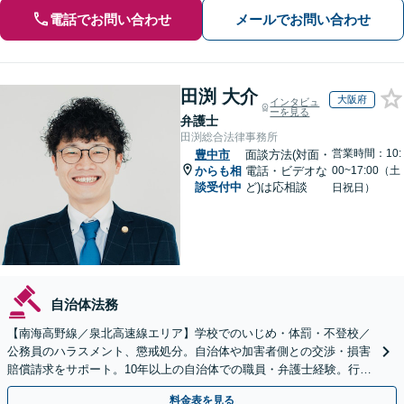
電話でお問い合わせ
メールでお問い合わせ
田渕 大介
大阪府
インタビュ
ーを見る
弁護士
田渕総合法律事務所
営業時間：10:
豊中市
面談方法(対面・
からも相
電話・ビデオな
00~17:00（土
談受付中
ど)は応相談
日祝日）
自治体法務
【南海高野線／泉北高速線エリア】学校でのいじめ・体罰・不登校／
公務員のハラスメント、懲戒処分。自治体や加害者側との交渉・損害
賠償請求をサポート。10年以上の自治体での職員・弁護士経験。行政
組織の動きを見据えて解決策をご提案【オンライン可】
料金表を見る