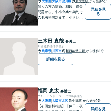
三国駅4分】
大阪府
大阪市淀川区
新大阪駅
から徒歩5分
|
個人の方の離婚、相続、借金
詳細を見
問題から、中小企業の契約そ
る
の他法務問題まで、小さい事
務所ですが、コンパクトでハ
イフォーマンスをモットーに
日々の業務を行っておりま
す。
三木田 直哉
弁護士
川西能勢法律事務所
兵庫県
川西市
川西能勢口駅
から徒歩1分
|
詳細を見る
福岡 恵太
弁護士
エル・アンド・ジェイ法律事務所
大阪府
大阪市北区
中津駅
から徒歩2分
|
【初回無料相談】【休日・夜
詳細を見