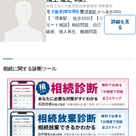
を活かし、迅速な解決を目指
弁護士法人大阪芙蓉法律事務所 堺事務所
します。【夜間土日祝可】
大阪府
堺市堺区
堺東駅
から徒歩10分
|
【「堺東駅」 徒歩10分】【リ
詳細を見
モート相談】相続問題、自己
る
破産、個人再生、離婚問題な
ど、みなさまの状況をお聞き
した上で、過去の事例に即し
て、具体的な見通しをアドバ
イス致しますので、お気軽に
ご相談ください。
相続に関する診断ツール