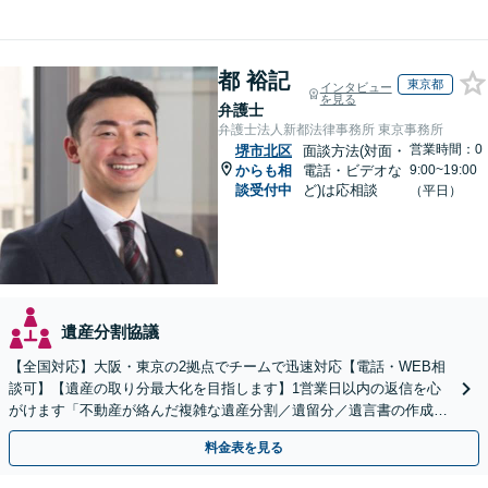
都 裕記
東京都
インタビュー
を見る
弁護士
弁護士法人新都法律事務所 東京事務所
営業時間：0
堺市北区
面談方法(対面・
からも相
電話・ビデオな
9:00~19:00
談受付中
ど)は応相談
（平日）
遺産分割協議
【全国対応】大阪・東京の2拠点でチームで迅速対応【電話・WEB相
談可】【遺産の取り分最大化を目指します】1営業日以内の返信を心
がけます「不動産が絡んだ複雑な遺産分割／遺留分／遺言書の作成・
執行／事業承継など、お任せください」【休日相談あり】
料金表を見る