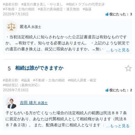
#遺産分割
#遺言の書き直し・やり直し
#相続トラブルの代理交渉
#不動産・土地の相続
#遺言の真偽鑑定・遺言無効
#協議
2026年7月18日
役にたった
3
匿名A
弁護士
・当初法定相続人に知らされなかった公正証書遺言は有効なものです
か。 →有効です。知らせる必要はありません。 ・上記のような状況で
の遺言の書き換えは、叔父に瑕疵がありますか。→無いです。 ・分割
する場合の比率は、現状で、客観的に見てどの程度が妥当と考えられ
ますか。 →本人が自由に決められますので、どこが妥当とは言えない
です。客観的な基準もありません。 ・できれば穏やかに、分割を拒否
5
相続は誰ができますか
することはできますか。 →分割を拒否するということは、遺産はいら
ないということでしょうか。遺言で、受取を指定されててもいらない
#遺産分割
#協議
#不動産・土地の相続
#相続人調査・確定
と拒否することはできます。理由を説明する必要はありません。
#相続登記（義務化対応）
2026年7月16日
役にたった
2
吉田 雄大
弁護士
子どもがいる方が亡くなった場合の法定相続人の範囲は民法８８７条
に規定があり、あなたは代襲相続人として相続権があります（民法８
８７条２項）。 また、配偶者は常に相続人となります（民法８９０
条）。 「祖父の子供３人」の方の配偶者がご健在であれば、その方に