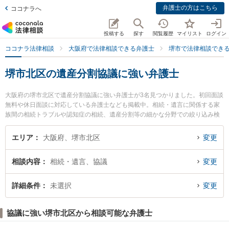
弁護士の方はこちら
ココナラへ
投稿する
探す
閲覧履歴
マイリスト
ログイン
ココナラ法律相談
大阪府で法律相談できる弁護士
堺市で法律相談でき
堺市北区の遺産分割協議に強い弁護士
大阪府の堺市北区で遺産分割協議に強い弁護士が3名見つかりました。初回面談
無料や休日面談に対応している弁護士なども掲載中。相続・遺言に関係する家
族間の相続トラブルや認知症の相続、遺産分割等の細かな分野での絞り込み検
索もでき便利です。特に弁護士法人バディ 堺なかもず事務所の野口 直人弁護士
や堺北法律事務所の犬塚 竜也弁護士、河内総合法律事務所の廣田 亘弁護士のプ
エリア
大阪府、堺市北区
変更
ロフィール情報や弁護士費用、強みなどが注目されています。『堺市北区で土
日や夜間に発生した遺産分割協議のトラブルを今すぐに弁護士に相談したい』
相談内容
相続・遺言、協議
変更
『遺産分割協議のトラブル解決の実績豊富な近くの弁護士を検索したい』『初
回相談無料で遺産分割協議を法律相談できる堺市北区内の弁護士に相談予約し
たい』などでお困りの相談者さんにおすすめです。
詳細条件
未選択
変更
協議に強い堺市北区から相談可能な弁護士