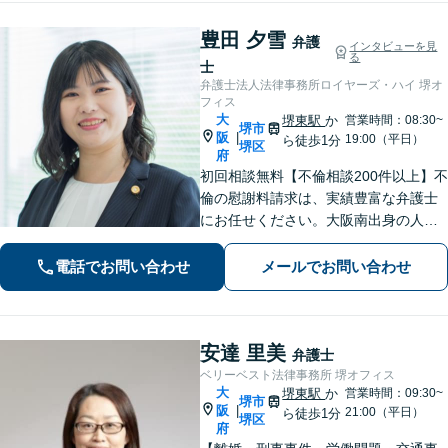
豊田 夕雪
弁護
インタビューを見
る
士
弁護士法人法律事務所ロイヤーズ・ハイ 堺オ
フィス
大
堺東駅
か
営業時間：08:30~
堺市
阪
|
19:00（平日）
ら徒歩1分
堺区
府
初回相談無料【不倫相談200件以上】不
倫の慰謝料請求は、実績豊富な弁護士
にお任せください。大阪南出身の人情
派弁護士が対応【交通事故も強い】交
通事故に遭われてお困りの方はお気軽
電話でお問い合わせ
メールでお問い合わせ
にお電話ください【当日／夜間／休日
の相談可】
安達 里美
弁護士
ベリーベスト法律事務所 堺オフィス
大
堺東駅
か
営業時間：09:30~
堺市
阪
|
21:00（平日）
ら徒歩1分
堺区
府