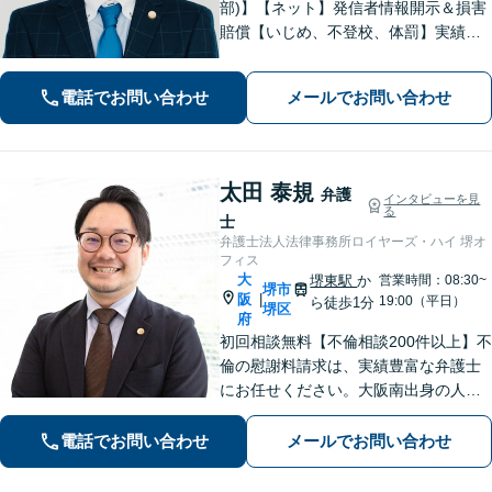
部)】【ネット】発信者情報開示＆損害
賠償【いじめ、不登校、体罰】実績豊
富【離婚問題】不倫・離婚に注力／有
利な条件での慰謝料・離婚【労働問
電話でお問い合わせ
メールでお問い合わせ
題】ハラスメント事案の実績／裁判を
見据えて加害者・会社と交渉【土日祝
対応】
太田 泰規
弁護
インタビューを見
る
士
弁護士法人法律事務所ロイヤーズ・ハイ 堺オ
フィス
大
堺東駅
か
営業時間：08:30~
堺市
阪
|
19:00（平日）
ら徒歩1分
堺区
府
初回相談無料【不倫相談200件以上】不
倫の慰謝料請求は、実績豊富な弁護士
にお任せください。大阪南出身の人情
派弁護士が対応【交通事故も強い】交
通事故に遭われてお困りの方はお気軽
電話でお問い合わせ
メールでお問い合わせ
にお電話ください【当日／夜間／休日
の相談可】