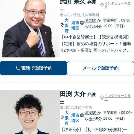
武田 宗久
弁護
インタビューを見
る
士
堺みらい創生法律事務所
大
堺東駅
か
営業時間：09:30~
堺市
阪
|
19:00（平日）
ら徒歩4分
堺区
府
【中小企業診断士】【認定支援機関】
【宅建】攻めの経営のサポート！補助
金の申請・事業計画へのアドバイス／
不動産に関する法的トラブルもお任
せ！財産分与・事業継承／交通事故／
電話で面談予約
メールで面談予約
債務整理／労働問題も【夜間・休日面
談】【完全個室】【堺東駅4分】
田渕 大介
弁護
インタビューを見
る
士
田渕総合法律事務所
大
堺東駅
か
営業時間：09:00~
堺市
阪
|
19:00（平日）
ら徒歩5分
堺区
府
【堺東5分】【初回相談30分無料(一