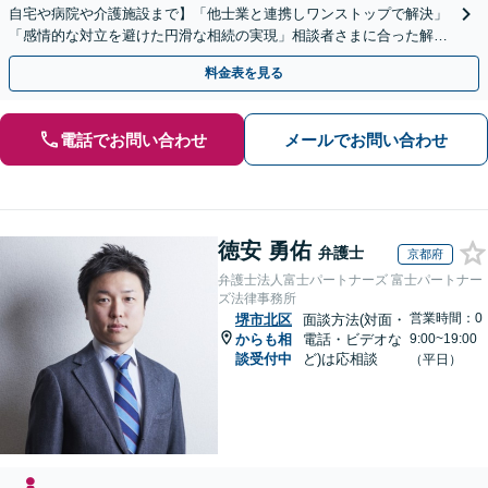
自宅や病院や介護施設まで】「他士業と連携しワンストップで解決」
「感情的な対立を避けた円滑な相続の実現」相談者さまに合った解決
のプランをご提案
料金表を見る
電話でお問い合わせ
メールでお問い合わせ
徳安 勇佑
弁護士
京都府
弁護士法人富士パートナーズ 富士パートナー
ズ法律事務所
営業時間：0
堺市北区
面談方法(対面・
からも相
電話・ビデオな
9:00~19:00
談受付中
ど)は応相談
（平日）