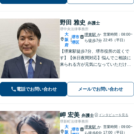
野田 雅史
弁護士
堺中央法律事務所
大
堺東駅
か
営業時間：08:00~
堺市
阪
|
22:45（平日）
ら徒歩7分
堺区
府
【堺東駅徒歩7分、堺市役所の近くで
す】【休日夜間対応】悩んでご相談に
来られる方が元気になっていただける
と幸いでございます。まずは、お気軽
に法律相談のご予約についてお問合せ
ください。分野によっては、初回30分
電話でお問い合わせ
メールでお問い合わせ
間の無料相談を実施しております。
岬 宏美
弁護士
インタビューを見る
堺新町法律事務所
大
堺東駅
か
営業時間：09:00~
堺市
阪
|
17:00（平日）
ら徒歩6分