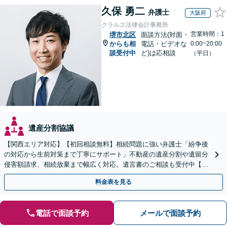
久保 勇二
弁護士
大阪府
クラルス法律会計事務所
営業時間：1
堺市北区
面談方法(対面・
からも相
電話・ビデオな
0:00~20:00
談受付中
ど)は応相談
（平日）
遺産分割協議
【関西エリア対応】【初回相談無料】相続問題に強い弁護士「紛争後
の対応から生前対策まで丁寧にサポート」不動産の遺産分割や遺留分
侵害額請求、相続放棄まで幅広く対応。遺言書のご相談も受付中【夜
間・休日面談可】【WEB面談】【完全個室】
料金表を見る
電話で面談予約
メールで面談予約