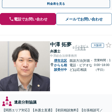
対応しております【休日・夜間相談可】
料金表を見る
電話でお問い合わせ
メールでお問い合わせ
中澤 拓夢
大阪府
インタビュ
ーを見る
弁護士
中澤総合法律事務所
営業時間：1
堺市北区
面談方法(対面・
からも相
電話・ビデオな
0:00~18:00
談受付中
ど)は応相談
（平日）
遺産分割協議
【関西エリア対応】【弁護士直通】【初回相談無料】【出張相談可／