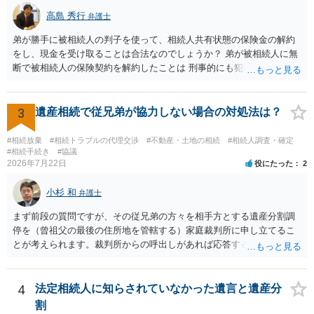
高島 秀行
弁護士
弟が勝手に被相続人の判子を使って、相続人共有状態の保険金の解約
をし、現金を受け取ることは合法なのでしょうか？ 弟が被相続人に無
断で被相続人の保険契約を解約したことは 刑事的にも犯罪となる可能
性があり、民事的には無効だと思います。 保険会社で解約の際に提出
された書類のコピーを取得して、弁護士に面談で詳しい事情を話して
相談 されたら良いと思います。
3
遺産相続で従兄弟が協力しない場合の対処法は？
#相続放棄
#相続トラブルの代理交渉
#不動産・土地の相続
#相続人調査・確定
#相続手続き
#協議
2026年7月22日
役にたった
2
小杉 和
弁護士
まず前段の質問ですが、その従兄弟の方々を相手方とする遺産分割調
停を（曾祖父の最後の住所地を管轄する）家庭裁判所に申し立てるこ
とが考えられます。裁判所からの呼出しがあれば応答する可能性がま
だあるのではないでしょうか。 後段の質問については、相続放棄は可
能と思われます。時間が思った以上にないので必要書類をてきぱきと
揃える必要があります。その点是非御注意ください。
4
法定相続人に知らされていなかった遺言と遺産分
割