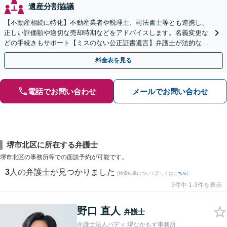
遺産分割協議
【不動産相続に特化】不動産業者や税理士、司法書士等とも連携し、
正しい評価額や適切な売却時期などをアドバイスします。名義変更な
どの手続きもサポート【ミスのない公正証書遺言】弁護士が法的な観
点から遺言書を作成します。
料金表を見る
電話でお問い合わせ
メールでお問い合わせ
堺市北区に所在する弁護士
堺市北区の事務所等での面談予約が可能です。
3
人の弁護士が見つかりました
(検索結果について詳しくは
こちら
)
3件中 1-3件を表示
野口 直人
弁護士
弁護士法人バディ 堺なかもず事務所