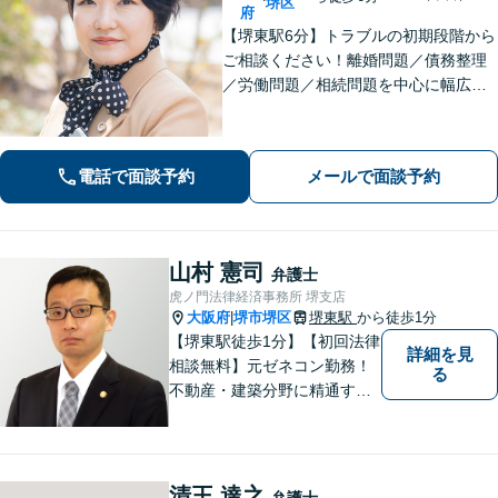
堺区
府
【堺東駅6分】トラブルの初期段階から
ご相談ください！離婚問題／債務整理
／労働問題／相続問題を中心に幅広く
対応。丁寧にお話をお聞きし、一人ひ
とりに合った解決策をご提示いたしま
す【完全個室】
電話で面談予約
メールで面談予約
山村 憲司
弁護士
虎ノ門法律経済事務所 堺支店
大阪府
堺市堺区
堺東駅
から徒歩1分
|
【堺東駅徒歩1分】【初回法律
詳細を見
相談無料】元ゼネコン勤務！
る
不動産・建築分野に精通する
弁護士。その他、遺産相続・
労働問題・債権回収など多岐
にわたる事案に対応可能で
す！全国の支店ネットワーク
清王 達之
弁護士