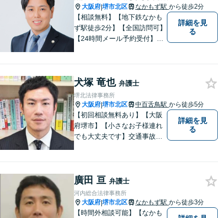
大阪府
堺市北区
なかもず駅
から徒歩2分
|
【相談無料】【地下鉄なかも
詳細を見
ず駅徒歩2分】【全国訪問可】
る
【24時間メール予約受付】
【当日相談可】お客様の目線
に立って、冷静かつ正確な助
言をすることを心がけており
犬塚 竜也
ます。
弁護士
堺北法律事務所
大阪府
堺市北区
中百舌鳥駅
から徒歩5分
|
【初回相談無料あり】【大阪
詳細を見
府堺市】【小さなお子様連れ
る
でも大丈夫です】交通事故、
離婚、相続、借金問題の初回
相談料は無料です。親身にな
ってご相談に乗ります。
廣田 亘
弁護士
河内総合法律事務所
大阪府
堺市北区
なかもず駅
から徒歩3分
|
【時間外相談可能】【なかも