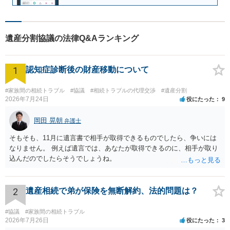
遺産分割協議の法律Q&Aランキング
1
認知症診断後の財産移動について
#家族間の相続トラブル
#協議
#相続トラブルの代理交渉
#遺産分割
2026年7月24日
役にたった
9
岡田 晃朝
弁護士
そもそも、11月に遺言書で相手が取得できるものでしたら、争いには
なりません。 例えば遺言では、あなたが取得できるのに、相手が取り
込んだのでしたらそうでしょうね。
2
遺産相続で弟が保険を無断解約、法的問題は？
#協議
#家族間の相続トラブル
2026年7月26日
役にたった
3