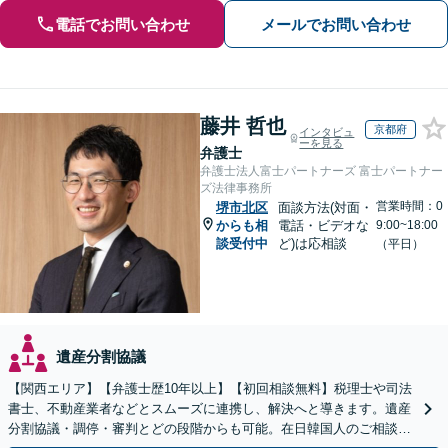
電話でお問い合わせ
メールでお問い合わせ
藤井 哲也
京都府
インタビュ
ーを見る
弁護士
弁護士法人富士パートナーズ 富士パートナー
ズ法律事務所
営業時間：0
堺市北区
面談方法(対面・
からも相
電話・ビデオな
9:00~18:00
談受付中
ど)は応相談
（平日）
遺産分割協議
【関西エリア】【弁護士歴10年以上】【初回相談無料】税理士や司法
書士、不動産業者などとスムーズに連携し、解決へと導きます。遺産
分割協議・調停・審判とどの段階からも可能。在日韓国人のご相談も