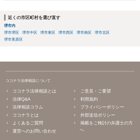
も相続権があります。つまり、孫５人に加えて「おじ又はおば」にも
相続権がある可能性があります。
近くの市区町村を選び直す
堺市内
堺市堺区
堺市中区
堺市東区
堺市西区
堺市南区
堺市北区
堺市美原区
ココナラ法律相談について
ココナラ法律相談とは
ご意見・ご要望
法律Q&A
利用規約
法律相談コラム
プライバシーポリシー
ココナラとは
外部送信ポリシー
よくあるご質問
掲載をご検討の弁護士の方
へ
運営へのお問い合わせ