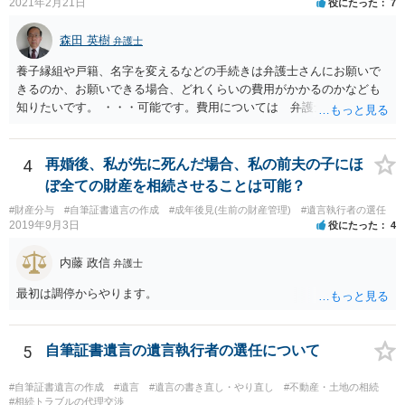
2021年2月21日
役にたった
7
森田 英樹
弁護士
養子縁組や戸籍、名字を変えるなどの手続きは弁護士さんにお願いで
きるのか、お願いできる場合、どれくらいの費用がかかるのかなども
知りたいです。 ・・・可能です。費用については 弁護士と直接面談
の上 内容を確認し 協議の上個別に契約によって決まることになっ
ています。 やはり、成人した子のことまでごちゃごちゃ考えず、自分
の事だけ考えるべきなのでしょうか ・・・お子さんの事をまで含め良
4
再婚後、私が先に死んだ場合、私の前夫の子にほ
い解決案があればお悩みになるのは当然と言えば当然のことです。 彼
ぼ全ての財産を相続させることは可能？
と親子関係を結びたいと思っているが、名字は変えたくない・・・養
#財産分与
#自筆証書遺言の作成
#成年後見(生前の財産管理)
#遺言執行者の選任
子縁組の必要があり 氏も変更することになります。 しかし 彼は成人
2019年9月3日
役にたった
4
しているとは言え、自分の子と私の連れ子、全て平等にしたいと希
望。もちろん私もそうできればと思います。 ・・・婚姻前の契約 あ
内藤 政信
弁護士
るいは 遺言書などで その意思を実現する方法はあります。 弁護
士に相談してみてください。
最初は調停からやります。
5
自筆証書遺言の遺言執行者の選任について
#自筆証書遺言の作成
#遺言
#遺言の書き直し・やり直し
#不動産・土地の相続
#相続トラブルの代理交渉