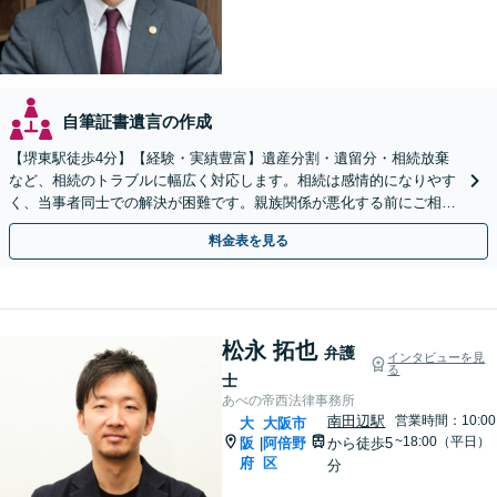
自筆証書遺言の作成
【堺東駅徒歩4分】【経験・実績豊富】遺産分割・遺留分・相続放棄
など、相続のトラブルに幅広く対応します。相続は感情的になりやす
く、当事者同士での解決が困難です。親族関係が悪化する前にご相談
ください。【夜間・休日対応可能】【完全個室完備】
料金表を見る
松永 拓也
弁護
インタビューを見
る
士
あべの帝西法律事務所
南田辺駅
営業時間：10:00
大
大阪市
~18:00（平日）
阪
阿倍野
から徒歩5
|
府
区
分