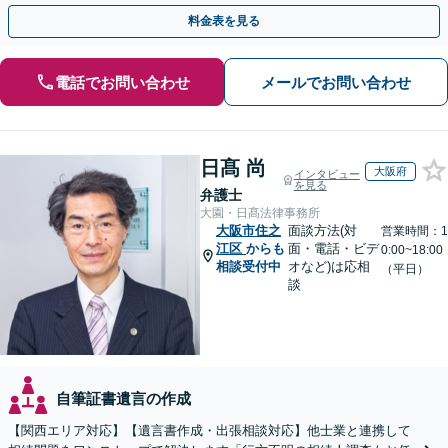
対応しております【休日・夜間相談可】
料金表を見る
電話でお問い合わせ
メールでお問い合わせ
日髙 尚
大阪府
インタビュー
を見る
弁護士
大園・日髙法律事務所
大阪市住之
面談方法(対
営業時間：1
江区
からも
面・電話・ビデ
0:00~18:00
相談受付中
オなど)は応相
（平日）
談
自筆証書遺言の作成
【関西エリア対応】【遺言書作成・出張相談対応】他士業と連携して