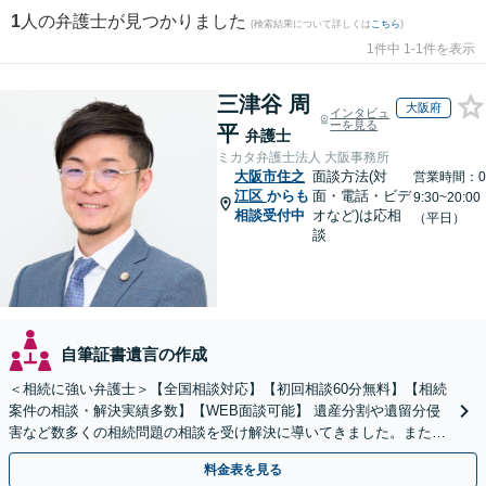
1
人の弁護士が見つかりました
(検索結果について詳しくは
こちら
)
1件中 1-1件を表示
三津谷 周
大阪府
インタビュ
ーを見る
平
弁護士
ミカタ弁護士法人 大阪事務所
大阪市住之
面談方法(対
営業時間：0
江区
からも
面・電話・ビデ
9:30~20:00
相談受付中
オなど)は応相
（平日）
談
自筆証書遺言の作成
＜相続に強い弁護士＞【全国相談対応】【初回相談60分無料】【相続
案件の相談・解決実績多数】【WEB面談可能】 遺産分割や遺留分侵
害など数多くの相続問題の相談を受け解決に導いてきました。また、
過去に１００件超の遺言作成のお手伝いをしました。
料金表を見る