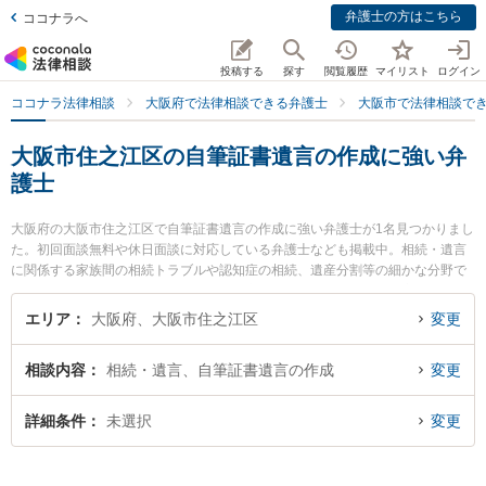
弁護士の方はこちら
ココナラへ
投稿する
探す
閲覧履歴
マイリスト
ログイン
ココナラ法律相談
大阪府で法律相談できる弁護士
大阪市で法律相談で
大阪市住之江区の自筆証書遺言の作成に強い弁
護士
大阪府の大阪市住之江区で自筆証書遺言の作成に強い弁護士が1名見つかりまし
た。初回面談無料や休日面談に対応している弁護士なども掲載中。相続・遺言
に関係する家族間の相続トラブルや認知症の相続、遺産分割等の細かな分野で
の絞り込み検索もでき便利です。特に住之江法律事務所の柴田 晋太朗弁護士の
プロフィール情報や弁護士費用、強みなどが注目されています。『大阪市住之
エリア
大阪府、大阪市住之江区
変更
江区で土日や夜間に発生した自筆証書遺言の作成のトラブルを今すぐに弁護士
に相談したい』『自筆証書遺言の作成のトラブル解決の実績豊富な近くの弁護
相談内容
相続・遺言、自筆証書遺言の作成
変更
士を検索したい』『初回相談無料で自筆証書遺言の作成を法律相談できる大阪
市住之江区内の弁護士に相談予約したい』などでお困りの相談者さんにおすす
めです。
詳細条件
未選択
変更