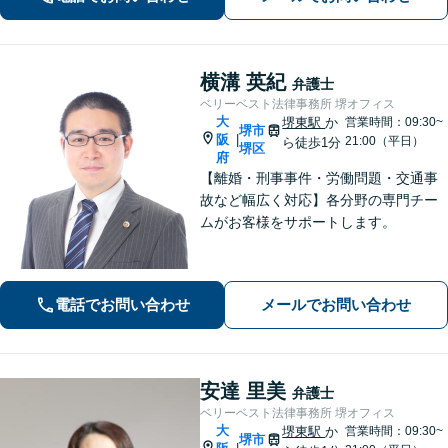
にお電話ください【当日／夜間／休日
の相談可】
横溝 英紀
弁護士
ベリーベスト法律事務所 堺オフィス
大
堺東駅
か
営業時間：09:30~
堺市
阪
|
21:00（平日）
ら徒歩1分
堺区
府
【離婚・刑事事件・労働問題・交通事
故など幅広く対応】各分野の専門チー
ムがお客様をサポートします。
電話でお問い合わせ
メールでお問い合わせ
安達 里美
弁護士
ベリーベスト法律事務所 堺オフィス
大
堺東駅
か
営業時間：09:30~
堺市