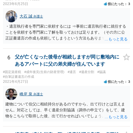
2023年6月25日
役にたった
3
大石 誠
弁護士
・遺言執行者を専門家に依頼するには ⇒事前に遺言執行者に就任する
ことを依頼する専門家に了解を取っておけば足ります。（その方に公
正証書遺言の作成も依頼してしまうという方法もあります） 事前に了
解を取るだけであれば、契約は不要ですし、契約料を払う必要もあり
ません。 遺言執行者に就任し、遺言執行が完了したときの報酬だけ、
弁護士費用としてかかります。 ・亡くなった際に、法務局に預けた自
6
父が亡くなった後母が相続しますが同じ敷地内に
筆証書遺言の存在を親族がなかったものにされる可能性 ⇒自筆の遺言
あるアパートに父の弟夫婦が住んでいます
書を法務局に保管した場合、死亡後、法務局に遺言書の有無を照会す
#固定資産税
#成年後見(生前の財産管理)
#遺言
#遺産分割
#協議
ることになりますので、「法務局に預けた自筆証書遺言の存在を親族
#自筆証書遺言の作成
がなかったもの」にすることはできません。 存在をなかったものにす
2021年4月27日
役にたった
3
るというよりも、遺言の効力を争う（遺言は無効だ）と主張する場合
がありえますが、その予防方法は、遺言者と面談してみないと判断が
峰岸 泉
弁護士
難しいです。
建物について伯父に相続持分があるのですから、出て行けとは言えま
せん。対応としては、早く遺産分割協議（調停の申立て）をして、建
物をこちらで取得した後、出て行かせればいいでしょう。 建物の固定
資産税については、持分に応じた負担が考えられますが、時効にかか
っていない部分については請求すればいいと思います。 なお、家賃に