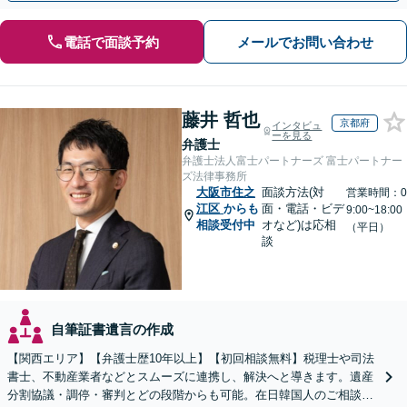
電話で面談予約
メールでお問い合わせ
藤井 哲也
京都府
インタビュ
ーを見る
弁護士
弁護士法人富士パートナーズ 富士パートナー
ズ法律事務所
大阪市住之
面談方法(対
営業時間：0
江区
からも
面・電話・ビデ
9:00~18:00
相談受付中
オなど)は応相
（平日）
談
自筆証書遺言の作成
【関西エリア】【弁護士歴10年以上】【初回相談無料】税理士や司法
書士、不動産業者などとスムーズに連携し、解決へと導きます。遺産
分割協議・調停・審判とどの段階からも可能。在日韓国人のご相談も