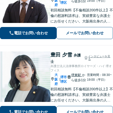
阪
|
19:00（平日）
ら徒歩1分
堺区
府
初回相談無料【不倫相談200件以上】不
倫の慰謝料請求は、実績豊富な弁護士
にお任せください。大阪南出身の人情
派弁護士が対応【交通事故も強い】交
通事故に遭われてお困りの方はお気軽
電話でお問い合わせ
メールでお問い合わせ
にお電話ください【当日／夜間／休日
の相談可】
豊田 夕雪
弁護
インタビューを見
る
士
弁護士法人法律事務所ロイヤーズ・ハイ 堺オ
フィス
大
堺東駅
か
営業時間：08:30~
堺市
阪
|
19:00（平日）
ら徒歩1分
堺区
府
初回相談無料【不倫相談200件以上】不
倫の慰謝料請求は、実績豊富な弁護士
にお任せください。大阪南出身の人情
派弁護士が対応【交通事故も強い】交
通事故に遭われてお困りの方はお気軽
電話でお問い合わせ
メールでお問い合わせ