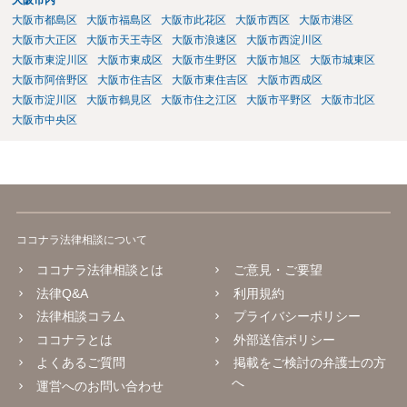
大阪市内
大阪市都島区
大阪市福島区
大阪市此花区
大阪市西区
大阪市港区
大阪市大正区
大阪市天王寺区
大阪市浪速区
大阪市西淀川区
大阪市東淀川区
大阪市東成区
大阪市生野区
大阪市旭区
大阪市城東区
大阪市阿倍野区
大阪市住吉区
大阪市東住吉区
大阪市西成区
大阪市淀川区
大阪市鶴見区
大阪市住之江区
大阪市平野区
大阪市北区
大阪市中央区
ココナラ法律相談について
ココナラ法律相談とは
ご意見・ご要望
法律Q&A
利用規約
法律相談コラム
プライバシーポリシー
ココナラとは
外部送信ポリシー
よくあるご質問
掲載をご検討の弁護士の方
へ
運営へのお問い合わせ