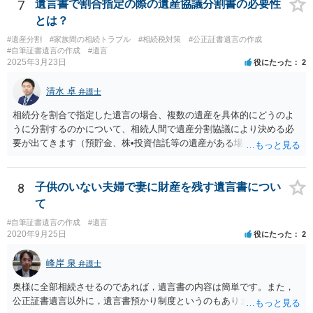
ついては、お父様自身が遺産分割手続をしなかったのですから、あき
7
遺言書で割合指定の際の遺産協議分割書の必要性
らめるしかないと思います。
とは？
#遺産分割
#家族間の相続トラブル
#相続税対策
#公正証書遺言の作成
#自筆証書遺言の作成
#遺言
2025年3月23日
役にたった
2
清水 卓
弁護士
相続分を割合で指定した遺言の場合、複数の遺産を具体的にどうのよ
うに分割するのかについて、相続人間で遺産分割協議により決める必
要が出てきます（預貯金、株•投資信託等の遺産がある場合に、どの遺
産についても相続分の割合で分けるのか、預貯金はある相続人に、株•
投資信託は他の相続人にというような分け方をするのか等について
は、相続人間で遺産分割協議により決める必要があります）。
8
子供のいない夫婦で妻に財産を残す遺言書につい
て
#自筆証書遺言の作成
#遺言
2020年9月25日
役にたった
2
峰岸 泉
弁護士
奥様に全部相続させるのであれば，遺言書の内容は簡単です。また，
公正証書遺言以外に，遺言書預かり制度というのもあります。