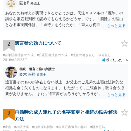
匿名B
弁護士
あなたのお考えが実現できるかどうかは、民法８９２条の「廃除」の
請求を家庭裁判所で認めてもらえるかどうか、です。「廃除」の理由
となる事実関係は、「虐待」をうけたか、「重大な侮辱」を受けた
か、推定相続人たる夫に「その他著しい非行」があったか否かです。
「廃除」は遺言でも可能です（民法８９３条）。 弁護士に具体的な事
情を話して相談して、「廃除」が可能か、実際に法律相談を受けるこ
2
遺言状の効力について
とをお勧めします。
#自筆証書遺言の作成
#公正証書遺言の作成
#遺言の書き直し・やり直し
2018年8月23日
役にたった
6
相続・遺言に強い弁護士
鈴木 崇裕
弁護士
遺言書そのものが存在しない以上，お父上のご兄弟の主張は法律的な
根拠を全く欠くものになります。 したがって，主張自体，取り合う必
要がありません。 また，遺言書があろうがなかろうが，お父上のご兄
弟と面会しなければならない義務はもともとありません。 峰岸先生の
ご回答にもありますが， 代理人弁護士をたてて，その弁護士から相手
方に対して， ・相続に関する主張は法的根拠がなく，一切応じないこ
3
再婚時の成人連れ子の名字変更と相続の悩み解決
と ・今後一切の連絡をしてこないでほしいこと ・連絡を継続してくる
方法
ようであれば警察への通報や法的措置も辞さないこと などを記載した
#遺言
#相続放棄
#口座凍結解除
#自筆証書遺言の作成
#財産分与
書面を発送してもらうことがよろしいように思います。