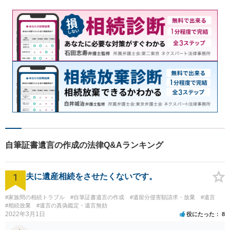
自筆証書遺言の作成の法律Q&Aランキング
1
夫に遺産相続をさせたくないです。
#家族間の相続トラブル
#自筆証書遺言の作成
#遺留分侵害額請求・放棄
#遺言
#相続放棄
#遺言の真偽鑑定・遺言無効
2022年3月1日
役にたった
8