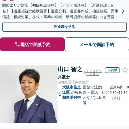
関西エリア対応【初回相談無料】【ビデオ面談可】【所属弁護士6
名】【遺産相続の経験豊富】遺産分割、遺言書作成、相続放棄、民事
信託、相続対策、株式・事業の相続、暗号資産の相続等につき豊富な
対応実績。【バリアフリー】【完全個室対応】
料金表を見る
電話で面談予約
メールで面談予約
山口 智之
滋賀県
インタビュ
ーを見る
弁護士
湖都経営法律事務所
大阪市住之
面談方法(対
営業時間：0
江区
からも
面・電話・ビデ
9:30~17:30
相談受付中
オなど)は応相
（平日）
談