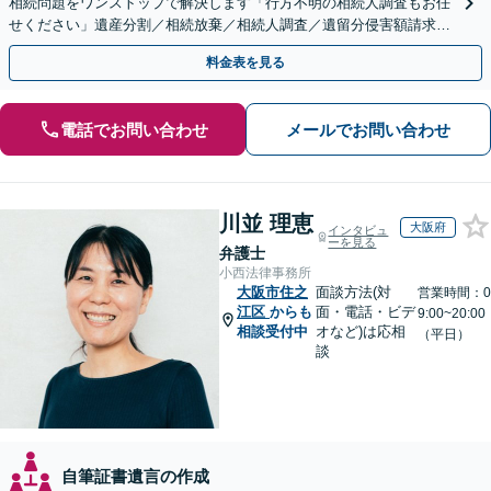
相続問題をワンストップで解決します「行方不明の相続人調査もお任
せください」遺産分割／相続放棄／相続人調査／遺留分侵害額請求／
登記など【休日・夜間面談可】【分割払い対応】
料金表を見る
電話でお問い合わせ
メールでお問い合わせ
川並 理恵
大阪府
インタビュ
ーを見る
弁護士
小西法律事務所
大阪市住之
面談方法(対
営業時間：0
江区
からも
面・電話・ビデ
9:00~20:00
相談受付中
オなど)は応相
（平日）
談
自筆証書遺言の作成