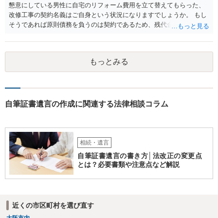
懇意にしている男性に自宅のリフォーム費用を立て替えてもらった、
改修工事の契約名義はご自身という状況になりますでしょうか。 もし
そうであれば原則債務を負うのは契約であるため、残代金を捻出して
もらうよう約束した男性に支払いをお願いするしかないように思われ
ます。 入籍した場合でも、原則契約者が単独で全ての債務を負うこと
には変わりがありません。 なかなか対応に難しい案件であり、公開の
もっとみる
場でアドバイスを行うのも限界があるように思われますので、資料等
を持参のうえ個別に弁護士に相談されることをお勧めします。
自筆証書遺言の作成に関連する法律相談コラム
相続・遺言
自筆証書遺言の書き方│法改正の変更点
とは？必要書類や注意点など解説
近くの市区町村を選び直す