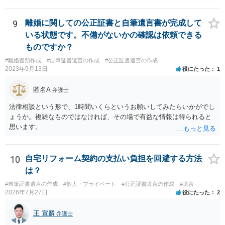
9
離婚に関しての公正証書と自筆遺言書が完成して
いる状態です。不備がないかの確認は依頼できる
ものですか？
#離婚書類作成
#自筆証書遺言の作成
#公正証書遺言の作成
2023年9月13日
役にたった
1
匿名A
弁護士
法律相談という形で、1時間いくらというお願いしてみたらいかがでし
ょうか。複雑なものではなければ、その場で有益な情報は得られると
思います。
10
自宅リフォーム契約の支払い負担を回避する方法
は？
#自筆証書遺言の作成
#個人・プライベート
#公正証書遺言の作成
#遺言
2026年7月27日
役にたった
2
王 宣麟
弁護士