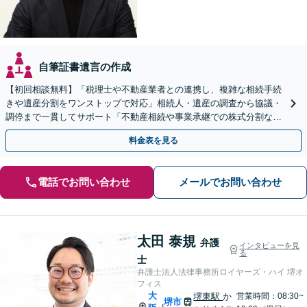
自筆証書遺言の作成
【初回相談無料】「税理士や不動産業者との連携し、複雑な相続手続
きや遺産分割をワンストップで対応」相続人・遺産の調査から協議・
調停まで一貫してサポート「不動産相続や事業承継での株式分割など
豊富な経験」【完全個室対応】【休日・夜間相談可】
料金表を見る
電話でお問い合わせ
メールでお問い合わせ
太田 泰規
弁護
インタビューを見
る
士
弁護士法人法律事務所ロイヤーズ・ハイ 堺オ
フィス
大
堺東駅
か
営業時間：08:30~
堺市