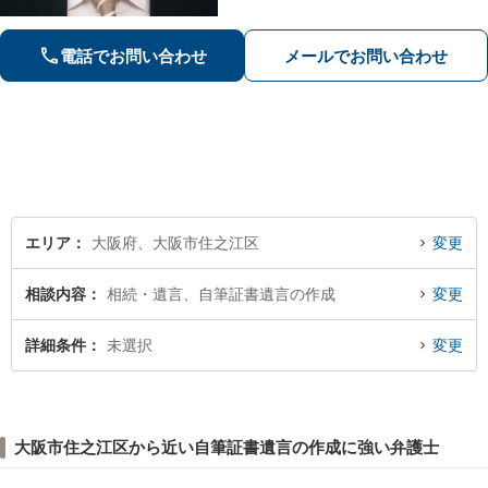
えたサポートを提供【刑事事件】無罪
の証明や示談交渉などスピーディーに
対応。ご家族様からのご依頼も受け付
電話でお問い合わせ
メールでお問い合わせ
け【夜間・土日対応可】
エリア
大阪府、大阪市住之江区
変更
相談内容
相続・遺言、自筆証書遺言の作成
変更
詳細条件
未選択
変更
大阪市住之江区から近い自筆証書遺言の作成に強い弁護士