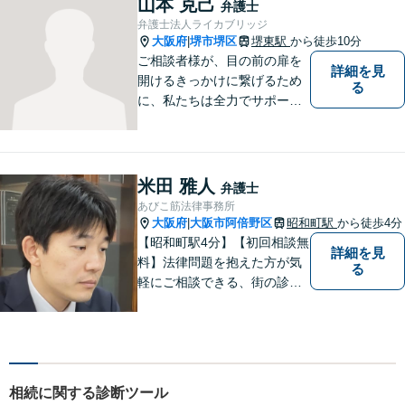
山本 克己
弁護士
を活かし、迅速な解決を目指
弁護士法人ライカブリッジ
します。【夜間土日祝可】
大阪府
堺市堺区
堺東駅
から徒歩10分
|
ご相談者様が、目の前の扉を
詳細を見
開けるきっかけに繋げるため
る
に、私たちは全力でサポート
させていただきます。お悩み
の方は、一人で抱え込まずお
気軽にご相談ください。
米田 雅人
弁護士
あびこ筋法律事務所
大阪府
大阪市阿倍野区
昭和町駅
から徒歩4分
|
【昭和町駅4分】【初回相談無
詳細を見
料】法律問題を抱えた方が気
る
軽にご相談できる、街の診療
所のような親しみやすい環境
づくりをしております。離婚/
相続/不動産/債務整理など幅広
い分野に対応しております。
お気軽にご相談ください。
相続に関する診断ツール
【夜間・休日対応可】