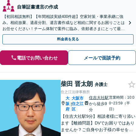
自筆証書遺言の作成
【初回相談無料】【年間相談実績400件超】空家対策・事業承継に強
み。相続放棄、遺産分割、遺言書作成など相続に関するお困りごとは
お任せください！チーム体制で案件に臨み、依頼者さまにとって最善
の解決を目指します【堅田駅4分】【無料駐車場あり】
料金表を見る
電話でお問い合わせ
メールで面談予約
柴田 晋太朗
弁護士
住之江法律事務所
住吉大社駅
営業時間：10:0
大
大阪市
0~23:59（平
阪
住之江
から徒歩9
|
府
区
日）
分
【住吉大社駅9分】相談者様に寄り添い
ます【離婚問題】DVでお困りではあり
ませんか？ご自身やお子様の幸せを考