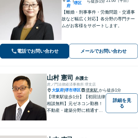
阪
|
21:00（平日）
ら徒歩1分
堺区
府
【離婚・刑事事件・労働問題・交通事
故など幅広く対応】各分野の専門チー
ムがお客様をサポートします。
電話でお問い合わせ
メールでお問い合わせ
山村 憲司
弁護士
虎ノ門法律経済事務所 堺支店
大阪府
堺市堺区
堺東駅
から徒歩1分
|
【堺東駅徒歩1分】【初回法律
詳細を見
相談無料】元ゼネコン勤務！
る
不動産・建築分野に精通する
弁護士。その他、遺産相続・
労働問題・債権回収など多岐
にわたる事案に対応可能で
す！全国の支店ネットワーク