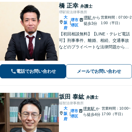
橋 正幸
弁護士
堺駅前法律事務所
大
堺駅
から
営業時間：07:00~2
堺市
阪
|
1:00（平日）
徒歩3分
堺区
府
【初回相談無料】【LINE・テレビ電話
可】刑事事件、離婚、相続、交通事故
などのプライベートな法律問題から、
契約書レビューなどの企業法務や学校
法務、プロスポーツ選手の相談まで幅
広く対応。トラブル解決のための身近
電話でお問い合わせ
メールでお問い合わせ
な相談相手として、お気軽にご連絡く
ださい。
坂田 泰紘
弁護士
福智法律事務所
大
堺東駅
か
営業時間：10:00~
堺市
阪
|
17:00（平日）
ら徒歩4分
堺区
府