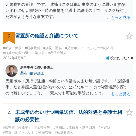
ません。反省していることが捜査機関や家裁に伝わりますので。
元警察官の弁護士です。 逮捕リスクは低い事案のように思いますが、
いずれにせよ前後や当時の事情を弁護士に説明の上で、リスク検討し
た方がよさそうな事案です。
3
留置所の確認と弁護について
#釈放・保釈
#刑事裁判
#接見・面会
#児童ポルノ・わいせつ物頒布等
#逮捕や勾留の阻止・準抗告
#私選弁護人
2024年4月8日
役にたった
8
刑事事件に強い弁護士
奥村 徹
弁護士
児童ポルノ所持で逮捕・勾留という話もあまり無い話です。 「交際相
手」だと弁護人選任権がないので、公式なルートでは勾留場所を探す
のは難しいでしょう。 素人でも可能な手段としては、「○○県内」と
いう限定があれば、全ての留置場・拘置所に被疑者宛の「居たら返事
してください」みたいな葉書を出してみて、宛先人不在で戻って来な
かった所に絞って問い合わせるという方法があります。
4
未成年のわいせつ画像送信、法的対処と弁護士相
談の必要性
#加害者（未成年）
#示談交渉
#逮捕による解雇・退学回避
#不起訴
#児童ポルノ・わいせつ物頒布等
#私選弁護人