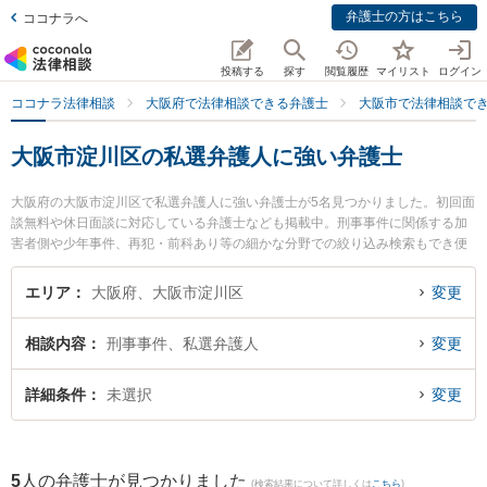
弁護士の方はこちら
ココナラへ
投稿する
探す
閲覧履歴
マイリスト
ログイン
ココナラ法律相談
大阪府で法律相談できる弁護士
大阪市で法律相談で
大阪市淀川区の私選弁護人に強い弁護士
大阪府の大阪市淀川区で私選弁護人に強い弁護士が5名見つかりました。初回面
談無料や休日面談に対応している弁護士なども掲載中。刑事事件に関係する加
害者側や少年事件、再犯・前科あり等の細かな分野での絞り込み検索もでき便
利です。特に金城・清水法律会計事務所の金城 雄真弁護士やゆうき法律事務所
の結城 圭一弁護士、TRY総合法律事務所の藤木 大雅弁護士のプロフィール情報
エリア
大阪府、大阪市淀川区
変更
や弁護士費用、強みなどが注目されています。『大阪市淀川区で土日や夜間に
発生した私選弁護人のトラブルを今すぐに弁護士に相談したい』『私選弁護人
相談内容
刑事事件、私選弁護人
変更
のトラブル解決の実績豊富な近くの弁護士を検索したい』『初回相談無料で私
選弁護人を法律相談できる大阪市淀川区内の弁護士に相談予約したい』などで
お困りの相談者さんにおすすめです。
詳細条件
未選択
変更
5
人の弁護士が見つかりました
(検索結果について詳しくは
こちら
)