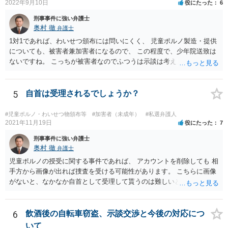
2022年9月10日
役にたった
6
刑事事件に強い弁護士
奥村 徹
弁護士
1対1であれば、わいせつ頒布には問いにくく、 児童ポルノ製造・提供
についても、被害者兼加害者になるので、 この程度で、少年院送致は
ないですね。 こっちが被害者なのでふつうは示談は考えません。 少年
事件を扱う弁護士に相談してください。
5
自首は受理されるでしょうか？
#児童ポルノ・わいせつ物頒布等
#加害者（未成年）
#私選弁護人
2021年11月19日
役にたった
7
刑事事件に強い弁護士
奥村 徹
弁護士
児童ポルノの授受に関する事件であれば、 アカウントを削除しても 相
手方から画像が出れば捜査を受ける可能性があります。 こちらに画像
がないと、なかなか自首として受理して貰うのは難しいと思います
が、 スケッチで説明するなどして、事実関係を警察に相談しておく
と、相手方からの捜査が来たときに、逮捕の必要性が少なくなるとい
う効果が得られることがあって、実際に相手方からの捜査が及んだけ
6
飲酒後の自転車窃盗、示談交渉と今後の対応につ
れど、逮捕されなかった事例もあります。
いて