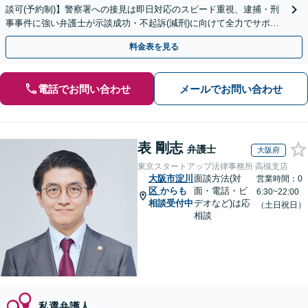
談可(予約制)】警察署への接見は即日対応のスピード重視、逮捕・刑
事事件に強い弁護士が示談成功・不起訴(減刑)に向けて全力でサポー
トします。【加害者側の相談専門】
料金表を見る
電話でお問い合わせ
メールでお問い合わせ
表 剛志
弁護士
大阪府
東京スタートアップ法律事務所 高槻支店
大阪市淀川
面談方法(対
営業時間：0
区
からも
面・電話・ビ
6:30~22:00
相談受付中
デオなど)は応
（土日祝日）
相談
私選弁護人