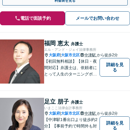
料金表を見る
電話で面談予約
メールでお問い合わせ
福岡 恵太
弁護士
エル・アンド・ジェイ法律事務所
大阪府
大阪市北区
中津駅
から徒歩2分
|
【初回無料相談】【休日・夜
詳細を見
間対応】弁護士は、依頼者に
る
とって人生のターニングポイ
ントを共にするパートナー。
速やかで永続的な問題解決を
図ります。お困りの方は、抱
え込むことなくまずはご相談
足立 朋子
弁護士
ください。【完全個室対応】
いまここ法律会計事務所
大阪府
大阪市北区
中津駅
から徒歩2分
|
【中津駅1番出口より徒歩約2
詳細を見
分】【事前予約で時間外も対
る