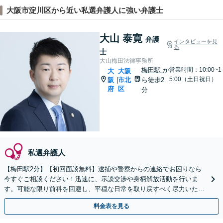
大阪市淀川区から近い私選弁護人に強い弁護士
大山 泰寛
弁護
インタビューを見
る
士
大山梅田法律事務所
梅田駅
か
営業時間：10:00~1
大
大阪
5:00（土日祝日）
阪
市北
ら徒歩2
|
府
区
分
私選弁護人
【梅田駅2分】【初回面談無料】逮捕や警察からの連絡でお困りなら
今すぐご相談ください！迅速に、示談交渉や身柄解放活動を行いま
す。可能な限り前科を回避し、平穏な日常を取り戻すべく尽力いたし
ます【休日・夜間相談可】
料金表を見る