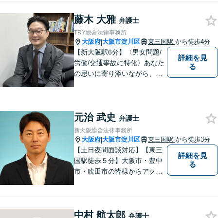
日々の業務を行っておりま
藤木 大雅
す。
弁護士
TRY総合法律事務所
大阪府
大阪市淀川区
東三国駅
から徒歩4分
|
【新大阪駅6分】〈男女問題/
詳細を見
労働/交通事故に特化〉あなた
る
の思いに寄り添いながら、明
るい未来を全力でサポートし
ます！ 一人一人の状況や思い
に丁寧に向き合い、将来を見
元治 武史
据えた解決を目指します。
弁護士
【メール・電話面談可】【東
新大阪総合法律事務所
三国駅4分】
大阪府
大阪市淀川区
東三国駅
から徒歩3分
|
【土日夜間面談対応】【東三
詳細を見
国駅徒歩５分】大阪市・豊中
る
市・吹田市の皆様からアクセ
スしやすい事務所となってお
ります。
中村 航太郎
弁護士