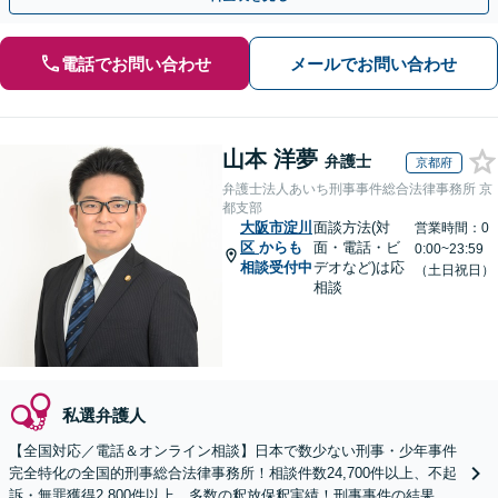
電話でお問い合わせ
メールでお問い合わせ
山本 洋夢
弁護士
京都府
弁護士法人あいち刑事事件総合法律事務所 京
都支部
大阪市淀川
面談方法(対
営業時間：0
区
からも
面・電話・ビ
0:00~23:59
相談受付中
デオなど)は応
（土日祝日）
相談
私選弁護人
【全国対応／電話＆オンライン相談】日本で数少ない刑事・少年事件
完全特化の全国的刑事総合法律事務所！相談件数24,700件以上、不起
訴・無罪獲得2,800件以上、多数の釈放保釈実績！刑事事件の結果は