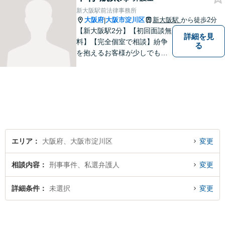
新大阪駅前法律事務所
大阪府
大阪市淀川区
新大阪駅
から徒歩2分
|
【新大阪駅2分】【初回面談無
詳細を見
料】【完全個室で相談】紛争
る
を抱えるお客様が少しでも早
く安心できるよう、丁寧かつ
迅速な対応を心がけていま
す。 主張をぶつけ合うだけで
なく、事実と法律をもとに根
本的な解決を導くことが弁護
士の役割だと考えています。
エリア
大阪府、大阪市淀川区
変更
相談内容
刑事事件、私選弁護人
変更
詳細条件
未選択
変更