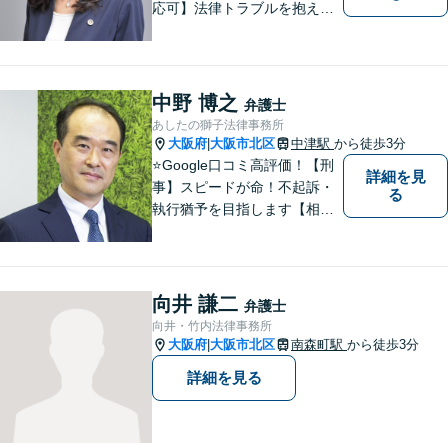
応可】法律トラブルを抱える
皆様のお役に立てるよう、誠
心誠意対応しております。 弁
護士業務だけではなく、会計
業務、税務処理等も対応して
中野 博之
弁護士
おります。 お気軽にご相談く
あしたの獅子法律事務所
ださい。
大阪府
大阪市北区
中津駅
から徒歩3分
|
⭐️Google口コミ高評価！【刑
詳細を見
事】スピードが命！不起訴・
る
執行猶予を目指します【相
続】ご家族の将来も見据えた
解決。家族信託、遺言、相続
問題・相続税【企業法務】知
財・労働問題【夜間・休日対
向井 謙二
弁護士
応】
向井・竹内法律事務所
大阪府
大阪市北区
南森町駅
から徒歩3分
|
詳細を見る