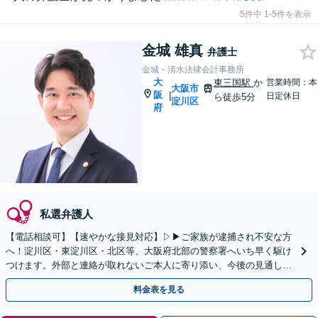
5件中 1-5件を表示
金城 雄真
弁護士
金城・清水法律会計事務所
大
東三国駅
か
営業時間：本
大阪市
阪
|
日定休日
ら徒歩5分
淀川区
府
私選弁護人
【電話相談可】【速やかな接見対応】▷▶︎ご家族が逮捕され不安な方
へ！淀川区・東淀川区・北区等、大阪府北部の警察署へいち早く駆け
つけます。外部と連絡が取れないご本人に寄り添い、今後の見通しや
取り調べの注意点を丁寧に説明。刑事事件は初動が肝心！
料金表を見る