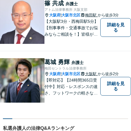
からのアドバイスもできるよ
篠 共成
弁護士
う日々精進してまいります。
アトム法律事務所 大阪支部
大阪府
大阪市北区
梅田駅
から徒歩3分
|
【大阪駅3分・西梅田駅5分】
詳細を見
【刑事事件・交通事故でお悩
る
みならご相談を！】皆様が置
かれている状況の先を読み、
手遅れにならないよう適切な
手段を講じていきます。多く
の関係者とのやり取りも整理
葛城 勇輝
弁護士
し、依頼者様の負担を最小限
梅田セントラル法律事務所
に抑えます。【完全個室対
大阪府
大阪市北区
大阪駅
から徒歩2分
|
応】
【即対応】【24時間365日受
詳細を見
付中】対応・レスポンスの速
る
さ、フットワークの軽さなら
葛城にお任せください！！
私選弁護人の法律Q&Aランキング