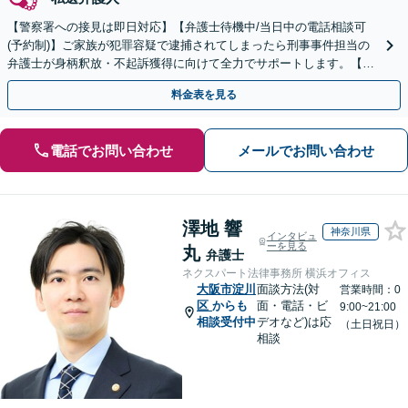
【警察署への接見は即日対応】【弁護士待機中/当日中の電話相談可
(予約制)】ご家族が犯罪容疑で逮捕されてしまったら刑事事件担当の
弁護士が身柄釈放・不起訴獲得に向けて全力でサポートします。【毎
月100名以上の相談実績】【全国対応】
料金表を見る
電話でお問い合わせ
メールでお問い合わせ
澤地 響
神奈川県
インタビュ
ーを見る
丸
弁護士
ネクスパート法律事務所 横浜オフィス
大阪市淀川
面談方法(対
営業時間：0
区
からも
面・電話・ビ
9:00~21:00
相談受付中
デオなど)は応
（土日祝日）
相談