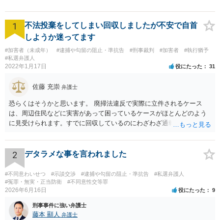
1
不法投棄をしてしまい回収しましたが不安で自首
しようか迷ってます
#加害者（未成年）
#逮捕や勾留の阻止・準抗告
#刑事裁判
#加害者
#執行猶予
#私選弁護人
2022年1月17日
役にたった
31
佐藤 充崇
弁護士
恐らくはそうかと思います。 廃掃法違反で実際に立件されるケース
は、周辺住民などに実害があって困っているケースがほとんどのよう
に見受けられます。すでに回収しているのにわざわざ通報するのは考
えにくいです。 仮に管理者が通報したとしても、不送致または簡易送
致→審判不開始となる可能性は高いと思います。この場合は警察官か
ら注意されて終わりです。 一応、通常通り家裁送致され少年審判にな
2
デタラメな事を言われました
る可能性というのもそれなりにあります。廃掃法違反の不法投棄の罪
は条文だけ見ると重い罪なので。 ただ鑑別所に入れられることはまず
#不同意わいせつ
#示談交渉
#逮捕や勾留の阻止・準抗告
#私選弁護人
ないと思いますし、相談者の方の素行が悪いというわけでもなけれ
#冤罪・無実・正当防衛
#不同意性交等罪
2026年6月16日
役にたった
9
ば、不処分で終わりになる可能性が高いと思います。少年院送致や逆
送は暴力団関係者でもないとまずないと思います。 ただどうしても心
刑事事件に強い弁護士
配というなら、弁護士に依頼して自首するという方法はあるかも知れ
藤本 顯人
弁護士