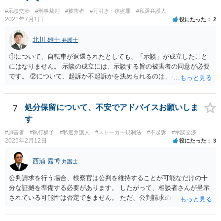
#示談交渉
#刑事裁判
#被害者
#万引き・窃盗罪
#私選弁護人
2021年7月1日
役にたった
2
北川 雄士
弁護士
①について、自転車が返還されたとしても、「示談」が成立したこと
にはなりません。 示談の成立には、示談する旨の被害者の同意が必要
です。 ②について、起訴か不起訴かを決められるのは、検察官のみで
す。 その意味では、最終的に警察官の言うとおりになる可能性はあり
ますが、警察官の個人的な見立てに過ぎません。 ③について、一般
に、示談を行うとすれば少しでも早い方がいいです。 被害者の動きを
7
処分保留について、不安でアドバイスお願いしま
待って、ということは通常しません。 ④について、示談をされたいと
す
いうことであれば、弁護士に依頼され、弁護士を通じて警察に対し、
#加害者
#執行猶予
#私選弁護人
#ストーカー規制法
#不起訴
#示談交渉
被害者の連絡先を教えてもらえないかとお願いする方法があります。
2025年2月12日
役にたった
3
最終的に応じるかは被害者の意向次第ですが、「加害者」本人に被害
者の情報を伝えるというのはなかなか応じてもらうのは難しいです
西浦 嘉博
弁護士
が、 弁護士限りで、などと条件を付けることで応じていただける可能
性があります。 以上踏まえて、お近くの弁護士事務所にご相談されて
公判請求を行う場合、検察官は公判を維持することが可能なだけの十
みてください。
分な証拠を準備する必要があります。 したがって、相談者さんが呈示
されている可能性は否定できません。 ただ、公判請求の可能性が完全
には否定できない以上、示談成立を指向される方向性が今後も望まし
いのではないかと思われます。 繰り返しますが、ご依頼されている弁