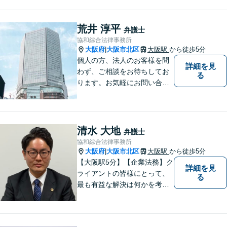
荒井 淳平
弁護士
協和綜合法律事務所
大阪府
大阪市北区
大阪駅
から徒歩5分
|
個人の方、法人のお客様を問
詳細を見
わず、ご相談をお待ちしてお
る
ります。お気軽にお問い合わ
せください。※お電話いただ
く際は「弁護士荒井」宛てに
お願いいたします。事務所又
は他の弁護士宛ての場合は、
清水 大地
弁護士
対応いたしかねます。
協和綜合法律事務所
大阪府
大阪市北区
大阪駅
から徒歩5分
|
【大阪駅5分】【企業法務】ク
詳細を見
ライアントの皆様にとって、
る
最も有益な解決は何かを考え
業務を行うことを心がけてお
ります。法律知識のアドバイ
スだけでなく、実践的な知識