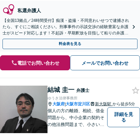
私選弁護人
【全国13拠点／24時間受付】痴漢・盗撮・不同意わいせつで逮捕され
たら、すぐにご相談ください。刑事事件の示談交渉の経験豊富な弁護
士がスピード対応します！不起訴・早期釈放を目指して粘りの弁護活
動を行います。
料金表を見る
電話でお問い合わせ
メールでお問い合わせ
結城 圭一
弁護士
ゆうき法律事務所
大阪府
大阪市淀川区
新大阪駅
から徒歩5分
|
個人の方の離婚、相続、借金
詳細を見
問題から、中小企業の契約そ
る
の他法務問題まで、小さい事
務所ですが、コンパクトでハ
イフォーマンスをモットーに