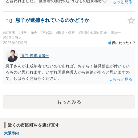
と言われました。 被害者の素行のようなものは影響がないかと思いま
すが、「執行猶予付きの判決もある」と言われたのであれば、可能性
はあるのではないでしょうか。
10
息子が逮捕されているのかどうか
#加害者
#接見・面会
#不起訴
#釈放・保釈
#逮捕や勾留の阻止・準抗告
#私選弁護人
2025年9月9日
役にたった
7
濵門 俊也
弁護士
息子さんが未成年者でないのであれば、おそらく接見禁止が付いてい
るものと思われます。いずれ国選弁護人から連絡があると思いますの
で、しばらくお待ちください。
もっとみる
近くの市区町村を選び直す
大阪市内