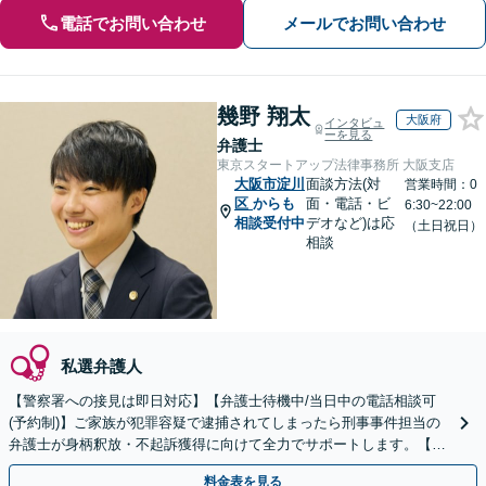
電話でお問い合わせ
メールでお問い合わせ
幾野 翔太
大阪府
インタビュ
ーを見る
弁護士
東京スタートアップ法律事務所 大阪支店
大阪市淀川
面談方法(対
営業時間：0
区
からも
面・電話・ビ
6:30~22:00
相談受付中
デオなど)は応
（土日祝日）
相談
私選弁護人
【警察署への接見は即日対応】【弁護士待機中/当日中の電話相談可
(予約制)】ご家族が犯罪容疑で逮捕されてしまったら刑事事件担当の
弁護士が身柄釈放・不起訴獲得に向けて全力でサポートします。【毎
月100名以上の相談実績】【全国対応】
料金表を見る