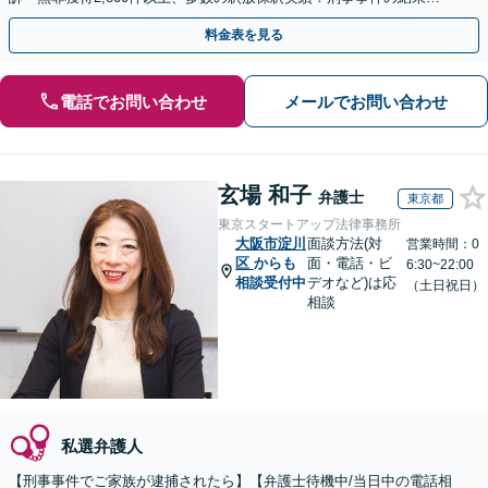
弁護士の腕次第で変わります【初回相談無料】
料金表を見る
電話でお問い合わせ
メールでお問い合わせ
玄場 和子
弁護士
東京都
東京スタートアップ法律事務所
大阪市淀川
面談方法(対
営業時間：0
区
からも
面・電話・ビ
6:30~22:00
相談受付中
デオなど)は応
（土日祝日）
相談
私選弁護人
【刑事事件でご家族が逮捕されたら】【弁護士待機中/当日中の電話相