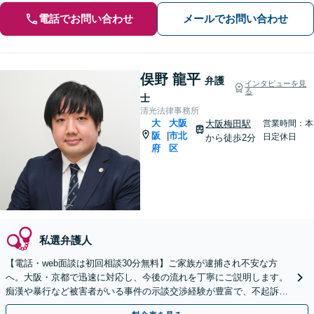
電話でお問い合わせ
メールでお問い合わせ
俣野 龍平
弁護
インタビューを見
る
士
清光法律事務所
大
大阪
大阪梅田駅
営業時間：本
阪
市北
|
日定休日
から徒歩2分
府
区
私選弁護人
【電話・web面談は初回相談30分無料】ご家族が逮捕され不安な方
へ。大阪・京都で迅速に対応し、今後の流れを丁寧にご説明します。
痴漢や暴行など被害者がいる事件の示談交渉経験が豊富で、不起訴処
分の獲得に尽力。一刻も早くご相談を。