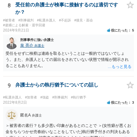
護人とご相談ください。
8
受任前の弁護士が検事に接触するのは適切です
か？
#被害者
#刑事裁判
#私選弁護人
#不起訴
#接見・面会
#逮捕による解雇・退学回避
2024年9月21日
役にたった
5
刑事事件に強い弁護士
泉 亮介
弁護士
受任をせずに検察は連絡を取るということは一般的ではないでしょ
う。また、弁護人としての届出をされていない状態で情報が開示され
ることもありません。
9
弁護士からの執行猶予についての話し
#私選弁護人
#加害者
#強盗
#刑事裁判
#執行猶予
2022年8月2日
役にたった
3
匿名A
弁護士
＞被害者の素行？も多少悪い印象があるとのことで ＞(女性癖が悪くお
金をちらつかせ売春紛いなことをしていた)執行猶予付きの判決もある