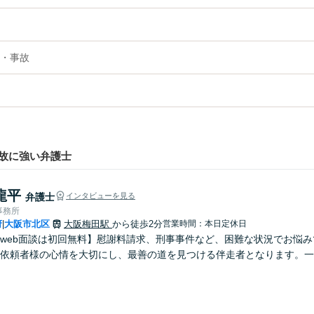
・事故
故に強い弁護士
龍平
弁護士
インタビューを見る
事務所
府
大阪市北区
大阪梅田駅
から徒歩2分
営業時間：本日定休日
|
web面談は初回無料】慰謝料請求、刑事事件など、困難な状況でお悩
依頼者様の心情を大切にし、最善の道を見つける伴走者となります。一