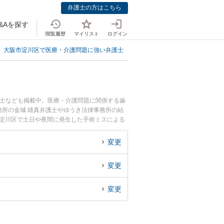
弁護士の方はこちら
&Aを探す
閲覧履歴
マイリスト
ログイン
大阪市淀川区で医療・介護問題に強い弁護士
大阪市淀川区で手術ミス・事故
護士なども掲載中。医療・介護問題に関係する歯
所の金城 雄真弁護士やゆうき法律事務所の結
市淀川区で土日や夜間に発生した手術ミスによる
したい』『初回相談無料で手術ミスによる医療事
変更
変更
変更