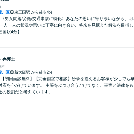
所
淀川区
東三国駅
から徒歩4分
】〈男女問題/労働/交通事故に特化〉あなたの思いに寄り添いながら、
 一人一人の状況や思いに丁寧に向き合い、将来を見据えた解決を目指し
三国駅4分】
郎
弁護士
務所
淀川区
新大阪駅
から徒歩2分
】【初回面談無料】【完全個室で相談】紛争を抱えるお客様が少しでも
対応を心がけています。 主張をぶつけ合うだけでなく、事実と法律をも
士の役割だと考えています。