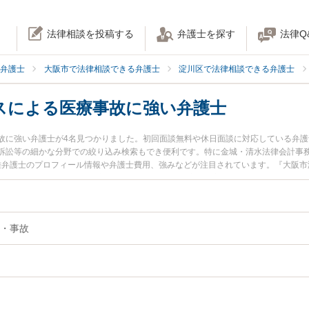
法律相談を投稿する
弁護士を探す
法律Q
弁護士
大阪市で法律相談できる弁護士
淀川区で法律相談できる弁護士
スによる医療事故に強い弁護士
故に強い弁護士が4名見つかりました。初回面談無料や休日面談に対応している弁
訴訟等の細かな分野での絞り込み検索もでき便利です。特に金城・清水法律会計事務
大雅弁護士のプロフィール情報や弁護士費用、強みなどが注目されています。『大阪
たい』『手術ミスによる医療事故のトラブル解決の実績豊富な近くの弁護士を検索
相談予約したい』などでお困りの相談者さんにおすすめです。
・事故