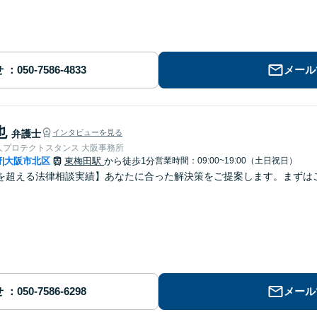
せ
メール
也
弁護士
インタビューを見る
人プロテクトスタンス 大阪事務所
府
大阪市北区
東梅田駅
から徒歩1分
営業時間：09:00~19:00（土日祝日）
|
を超える法律相談実績】あなたに合った解決策をご提案します。まずはご
せ
メール