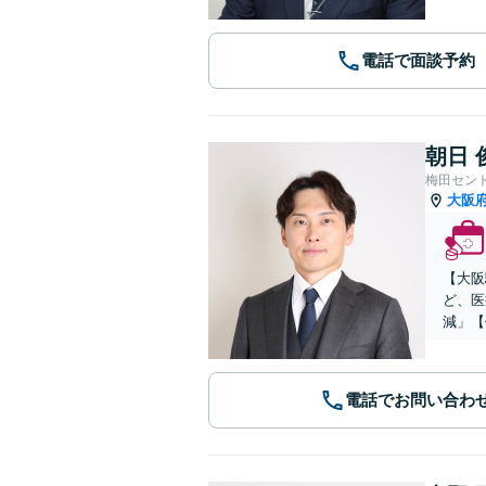
電話で面談予約
朝日 
梅田セン
大阪
【大阪
ど、医
減」【
電話でお問い合わ