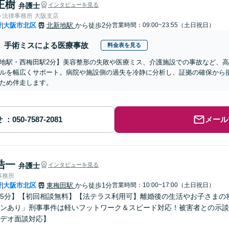
正樹
弁護士
インタビューを見る
レ法律事務所 大阪支店
府
大阪市北区
北新地駅
から徒歩2分
営業時間：09:00~23:55（土日祝日）
|
手術ミスによる医療事故
料金表を見る
地駅・西梅田駅2分】美容整形の失敗や医療ミス、介護施設での事故など、
ルを幅広くサポート。病院や施設側の過失を冷静に分析し、証拠の確保から
ため伴走します。
せ
メール
浩一
弁護士
インタビューを見る
事務所
府
大阪市北区
東梅田駅
から徒歩1分
営業時間：10:00~17:00（土日祝日）
|
5分】【初回相談無料】【法テラス利用可】離婚後の生活やお子さまの
ンあり」刑事事件は軽いフットワーク＆スピード対応！被害者との示談
デオ面談対応】