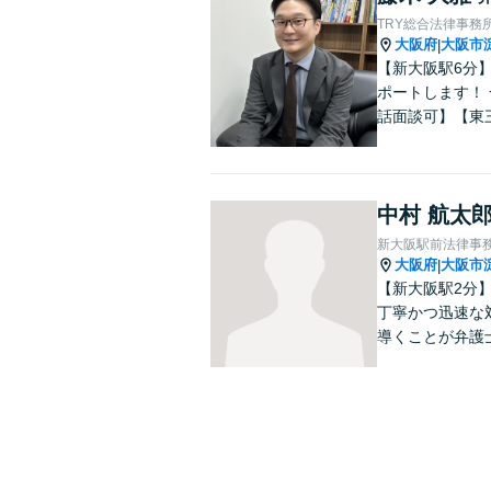
TRY総合法律事務
大阪府
大阪市
|
【新大阪駅6分
ポートします！
話面談可】【東
中村 航太
新大阪駅前法律事
大阪府
大阪市
|
【新大阪駅2分
丁寧かつ迅速な
導くことが弁護