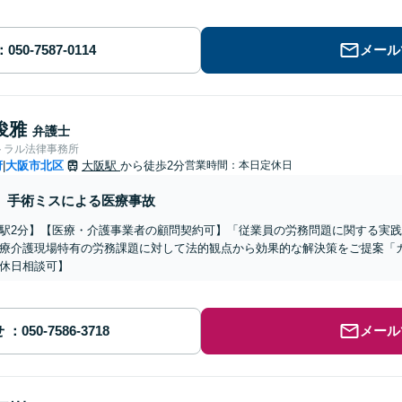
メール
俊雅
弁護士
トラル法律事務所
府
大阪市北区
大阪駅
から徒歩2分
営業時間：本日定休日
|
手術ミスによる医療事故
駅2分】【医療・介護事業者の顧問契約可】「従業員の労務問題に関する実
療介護現場特有の労務課題に対して法的観点から効果的な解決策をご提案「
休日相談可】
せ
メール