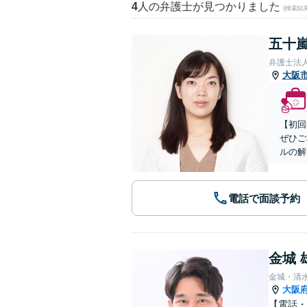
4
人の弁護士が見つかりました
(検索結
五十嵐
弁護士法
大阪
【初回
ぜひご
ルの解
電話で面談予約
金城 
金城・清
大阪
【電話・