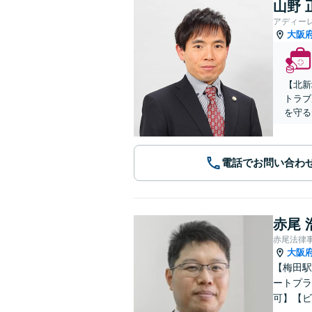
山野 
アディー
大阪
【北新
トラブ
を守る
電話でお問い合わ
赤尾 
赤尾法律
大阪
【梅田駅
ートプラ
可】【ビ