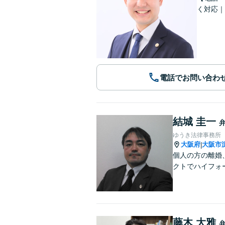
く対応｜
電話でお問い合わ
結城 圭一
ゆうき法律事務所
大阪府
大阪市
|
個人の方の離婚
クトでハイフォ
藤木 大雅