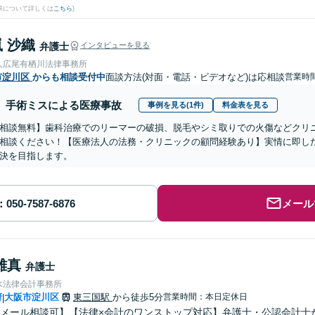
果について詳しくは
こちら
)
 沙織
弁護士
インタビューを見る
人広尾有栖川法律事務所
市淀川区
からも相談受付中
面談方法(対面・電話・ビデオなど)は応相談
営業時
手術ミスによる医療事故
事例を見る(1件)
料金表を見る
相談無料】歯科治療でのリーマーの破損、脱毛やシミ取りでの火傷などクリ
相談ください！【医療法人の法務・クリニックの顧問経験あり】実情に即し
決を目指します。
メール
雄真
弁護士
水法律会計事務所
府
大阪市淀川区
東三国駅
から徒歩5分
営業時間：本日定休日
|
メール相談可】【法律×会計のワンストップ対応】弁護士・公認会計士