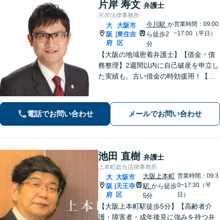
片岸 寿文
弁護士
片岸法律事務所
今川駅
か
営業時間：09:00
大
大阪市
~17:00（平日）
阪
東住吉
ら徒歩2
|
府
区
分
【大阪の地域密着弁護士】【借金・債
務整理】2週間以内に自己破産を申立し
た実績も。古い借金の時効援用！【刑
事事件】実績90件以上！性犯罪や少年
事件も実績あり。【交通事故】初期対
応・増額交渉の相談。【今川駅2分】
電話でお問い合わせ
メールでお問い合わせ
【初回30分無料相談】
池田 直樹
弁護士
上本町総合法律事務所
大阪上本町
営業時間：09:3
大
大阪市
0~17:30（平
阪
天王寺
駅
から徒歩
|
府
区
日）
5分
【大阪上本町駅徒歩5分】【高齢者介
護・障害者・成年後見に強みを持つ弁