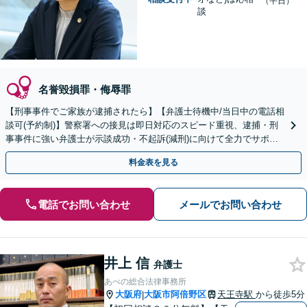
（平日）
談
名誉毀損罪・侮辱罪
【刑事事件でご家族が逮捕されたら】【弁護士待機中/当日中の電話相
談可(予約制)】警察署への接見は即日対応のスピード重視、逮捕・刑
事事件に強い弁護士が示談成功・不起訴(減刑)に向けて全力でサポー
トします。【加害者側の相談専門】
料金表を見る
電話でお問い合わせ
メールでお問い合わせ
井上 信
弁護士
あべの総合法律事務所
大阪府
大阪市阿倍野区
天王寺駅
から徒歩5分
|