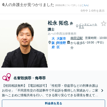
6
人の弁護士が見つかりました
(検索結果について詳しくは
こちら
)
6件中 1-6件を表示
松永 拓也
弁
インタビューを
見る
護士
あべの帝西法律事務所
南田辺駅
営業時間：10:00
大
大阪市
~18:00（平日）
阪
阿倍野
から徒歩5
|
府
区
分
名誉毀損罪・侮辱罪
【初回相談無料】【電話相談可】「性犯罪・窃盗罪などの刑事弁護は
お任せ」「不同意性交の否認事件で不起訴を獲得した実績あり」ご家
族へこまめに情報共有を行い、できる限り安心できる環境を整えてお
ります【受任後はLINE連絡可】【休日・夜間相談可】
料金表を見る