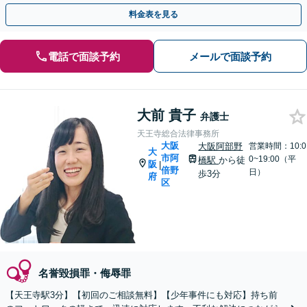
可】最後まであなたをサポートします
料金表を見る
電話で面談予約
メールで面談予約
大前 貴子
弁護士
天王寺総合法律事務所
大阪
大阪阿部野
営業時間：10:0
大
市阿
0~19:00（平
橋駅
から徒
阪
|
倍野
日）
歩3分
府
区
名誉毀損罪・侮辱罪
【天王寺駅3分】【初回のご相談無料】【少年事件にも対応】持ち前