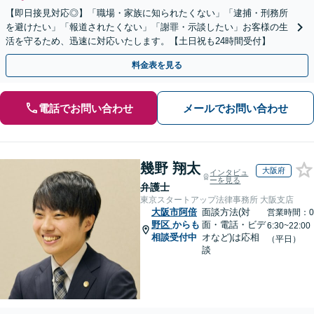
【即日接見対応◎】「職場・家族に知られたくない」「逮捕・刑務所
を避けたい」「報道されたくない」「謝罪・示談したい」お客様の生
活を守るため、迅速に対応いたします。【土日祝も24時間受付】
料金表を見る
電話でお問い合わせ
メールでお問い合わせ
幾野 翔太
大阪府
インタビュ
ーを見る
弁護士
東京スタートアップ法律事務所 大阪支店
大阪市阿倍
面談方法(対
営業時間：0
野区
からも
面・電話・ビデ
6:30~22:00
相談受付中
オなど)は応相
（平日）
談