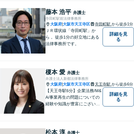
藤本 浩平
弁護士
寺田町駅前法律事務所
大阪府
大阪市天王寺区
寺田町駅
から徒歩1分
|
ＪＲ環状線「寺田町駅」か
詳細を見
ら， 徒歩1分の好立地にある
る
法律事務所です。
榎本 愛
弁護士
弁護士法人新都法律事務所
大阪府
大阪市天王寺区
天王寺駅
から徒歩6分
|
【天王寺駅6分】企業法務/M&
詳細を見
A/事業再生の問題についての
る
経験や知識が豊富にございま
す！お客様の問題解決に向け
真摯かつ柔軟に対応させてい
ただきます。お気軽にご相談
ください。
松本 淳
弁護士