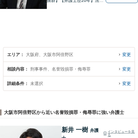
抜群】【弁護士歴20年】法テ
ラス・弁護士費用特約の利用
が可能です。丁寧なヒアリン
グ・他士業連携によるワンス
トップ対応が強み！交通事故
／遺産分割／離婚／債務整理
／その他
エリア
大阪府、大阪市阿倍野区
変更
相談内容
刑事事件、名誉毀損罪・侮辱罪
変更
詳細条件
未選択
変更
大阪市阿倍野区から近い名誉毀損罪・侮辱罪に強い弁護士
新井 一樹
弁護
インタビューを見
る
士