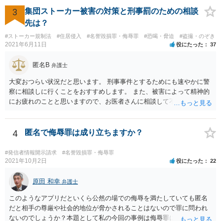
上で具体的にどのような内容・程度のやり取りをしたのかといった個
3
集団ストーカー被害の対策と刑事罰のための相談
別的な事情に左右されます。 また、その他のお尋ねの点ですが、 ・将
先は？
来返還義務のある奨学金であっても、いったんご相談者様の口座に入
#ストーカー規制法
#住居侵入
#名誉毀損罪・侮辱罪
#恐喝・脅迫
#盗撮・のぞき
ったお金はご相談者様の財産としてカウントされます。 ・ご両親の財
2021年6月11日
役にたった
37
産はご相談者様の財産とは扱われません。もっとも、相手方がご相談
者様に対し、賠償金の用意のためご両親に協力を依頼するよう求めて
匿名B
弁護士
くることはあり得ます。 ・弁護士から連絡がある場合、通常は、連絡
先・請求額・支払先などが記載された書面が郵送されてくる場合が多
大変おつらい状況だと思います。 刑事事件とするためにも速やかに警
いと思料いたします。
察に相談しに行くことをおすすめします。 また、被害によって精神的
にお疲れのことと思いますので、お医者さんに相談して不安な気持ち
を解消することも検討してください。
4
匿名で侮辱罪は成り立ちますか？
#発信者情報開示請求
#名誉毀損罪・侮辱罪
2021年10月2日
役にたった
22
原田 和幸
弁護士
このようなアプリだといくら公然の場での侮辱を満たしていても匿名
だと相手の尊厳や社会的地位が脅かされることはないので罪に問われ
ないのでしょうか？本題として私の今回の事例は侮辱罪には該当しな