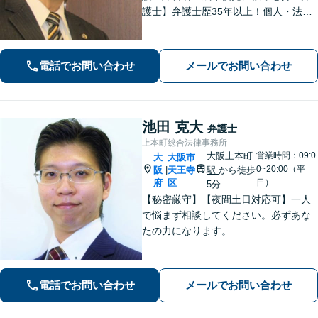
護士】弁護士歴35年以上！個人・法人
問わず、お困りごとに真摯に向き合
い、解決へと導きます。私たちが必ず
あなたの力になりますので、お気軽に
電話でお問い合わせ
メールでお問い合わせ
ご相談ください。
池田 克大
弁護士
上本町総合法律事務所
大阪上本町
営業時間：09:0
大
大阪市
0~20:00（平
阪
天王寺
駅
から徒歩
|
府
区
日）
5分
【秘密厳守】【夜間土日対応可】一人
で悩まず相談してください。必ずあな
たの力になります。
電話でお問い合わせ
メールでお問い合わせ