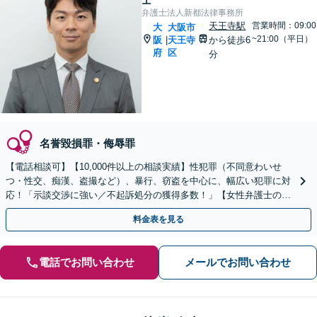
弁護士法人新都法律事務所
天王寺駅
営業時間：09:00
大
大阪市
~21:00（平日）
阪
天王寺
から徒歩6
|
府
区
分
名誉毀損罪・侮辱罪
【電話相談可】【10,000件以上の相談実績】性犯罪（不同意わいせ
つ・性交、痴漢、盗撮など）、暴行、窃盗を中心に、幅広い犯罪に対
応！「示談交渉に強い／不起訴処分の獲得多数！」【女性弁護士の対
応可】【休日・夜間相談可】【英語・韓国語対応】
料金表を見る
電話でお問い合わせ
メールでお問い合わせ