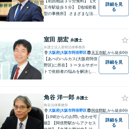
【初回相談３０分無料】【天
詳細を見
王寺駅徒歩５分】【地域密着
る
型の事務所】 さまざまな法律
問題について相談者・依頼者
の立場に立って、親身に助
言・活動します。 交通事故、
室田 朋宏
相続、インターネット上のト
弁護士
ラブルに注力！！
弁護士法人英明法律事務所
大阪府
大阪市阿倍野区
天王寺駅
から徒歩0分
|
【あべのハルカス(大阪府阿倍
詳細を見
野区)に所在】トータルサポー
る
トで依頼者の悩みを解決しま
す。
角谷 洋一郎
弁護士
角谷法律事務所
大阪府
大阪市阿倍野区
阿倍野駅
から徒歩0分
|
【LINEからのお問い合わせ可
詳細を見
能】【阿倍野駅からアクセス
る