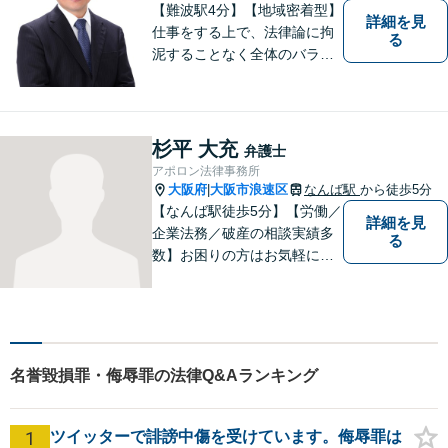
【難波駅4分】【地域密着型】
詳細を見
仕事をする上で、法律論に拘
る
泥することなく全体のバラン
ス論やどのような解決が依頼
者にとってベストかを常に考
えるように心がけています。
クライアントの話を丁寧に聞
杉平 大充
弁護士
き、意思疎通を測った上で最
アポロン法律事務所
適な解決策を提示します。
大阪府
大阪市浪速区
なんば駅
から徒歩5分
|
【なんば駅徒歩5分】【労働／
詳細を見
企業法務／破産の相談実績多
る
数】お困りの方はお気軽にご
相談ください。手遅れになら
ないよう適切に対処してまい
ります。
名誉毀損罪・侮辱罪の法律Q&Aランキング
1
ツイッターで誹謗中傷を受けています。侮辱罪は