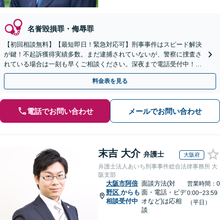
名誉毀損罪・侮辱罪
【初回相談無料】【最短即日！緊急対応可】刑事事件はスピード解決
が鍵！不起訴獲得実績多数。まだ逮捕されていないが、警察に捜査さ
れている場合は一刻も早くご相談ください。深夜まで電話受付中！痴
漢／盗撮／のぞき／その他性犯罪など
料金表を見る
電話でお問い合わせ
メールでお問い合わせ
末吉 大介
弁護士
大阪府
弁護士法人あいち刑事事件総合法律事務所 大
阪支部
大阪市阿倍
面談方法(対
営業時間：0
野区
からも
面・電話・ビデ
0:00~23:59
相談受付中
オなど)は応相
（平日）
談