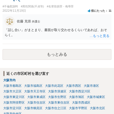
払うことになるリスクを考えたら和解に応じるか、とか考えさせるよ
#不倫慰謝料
#異性関係(不貞等)
#名誉毀損罪・侮辱罪
うな案が出てきます。
2022年11月19日
役にたった
11
佐藤 充崇
弁護士
「話し合い」がまとまり、書面が取り交わせるくらいであれば、おそ
らく。
もっとみる
近くの市区町村を選び直す
大阪市内
大阪市都島区
大阪市福島区
大阪市此花区
大阪市西区
大阪市港区
大阪市大正区
大阪市天王寺区
大阪市浪速区
大阪市西淀川区
大阪市東淀川区
大阪市東成区
大阪市生野区
大阪市旭区
大阪市城東区
大阪市阿倍野区
大阪市住吉区
大阪市東住吉区
大阪市西成区
大阪市淀川区
大阪市鶴見区
大阪市住之江区
大阪市平野区
大阪市北区
大阪市中央区