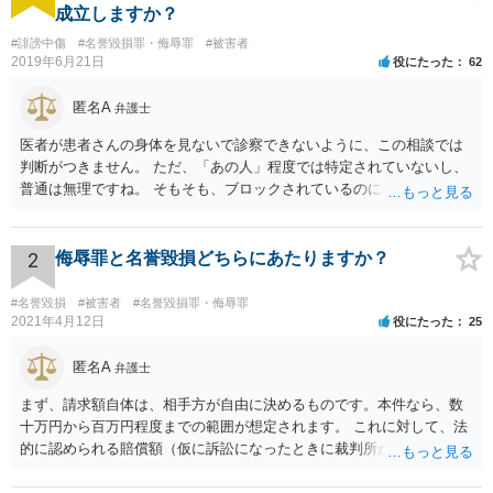
成立しますか？
#誹謗中傷
#名誉毀損罪・侮辱罪
#被害者
2019年6月21日
役にたった
62
匿名A
弁護士
医者が患者さんの身体を見ないで診察できないように、この相談では
判断がつきません。 ただ、「あの人」程度では特定されていないし、
普通は無理ですね。 そもそも、ブロックされているのにわざわざ見に
行くことがどうなのかと。用もないのに公衆便所に行って、「臭い臭
い、困った困った」と騒いでいるイメージです。行かなければいいだ
ろう、と
2
侮辱罪と名誉毀損どちらにあたりますか？
#名誉毀損
#被害者
#名誉毀損罪・侮辱罪
2021年4月12日
役にたった
25
匿名A
弁護士
まず、請求額自体は、相手方が自由に決めるものです。本件なら、数
十万円から百万円程度までの範囲が想定されます。 これに対して、法
的に認められる賠償額（仮に訴訟になったときに裁判所が認める金
額）は、相手方の請求額よりも小さくなる例が多くあります。 本件で
は、ご相談者様が、そのなりすましアカウントを使い、Ｔｉｎｄｅｒ