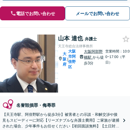
電話でお問い合わせ
メールでお問い合わせ
山本 達也
弁護士
天王寺総合法律事務所
大阪
大阪阿部野
営業時間：10:0
大
市阿
0~17:00（平
橋駅
から徒
阪
|
倍野
日）
歩3分
府
区
名誉毀損罪・侮辱罪
【天王寺駅、阿倍野駅から徒歩3分】被害者との示談・和解交渉や接
見もスピーディーに対応【リーズナブルな弁護士費用】ご家族が逮捕
された場合、少年事件もお任せください【初回面談無料】【土日対応