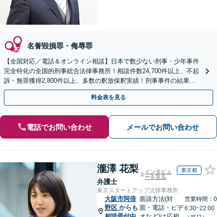
名誉毀損罪・侮辱罪
【全国対応／電話＆オンライン相談】日本で数少ない刑事・少年事件
完全特化の全国的刑事総合法律事務所！相談件数24,700件以上、不起
訴・無罪獲得2,800件以上、多数の釈放保釈実績！刑事事件の結果は
弁護士の腕次第で変わります【初回相談無料】
料金表を見る
電話でお問い合わせ
メールでお問い合わせ
瀧澤 花梨
東京都
インタビュ
ーを見る
弁護士
東京スタートアップ法律事務所
大阪市阿倍
面談方法(対
営業時間：0
野区
からも
面・電話・ビデ
6:30~22:00
相談受付中
オなど)は応相