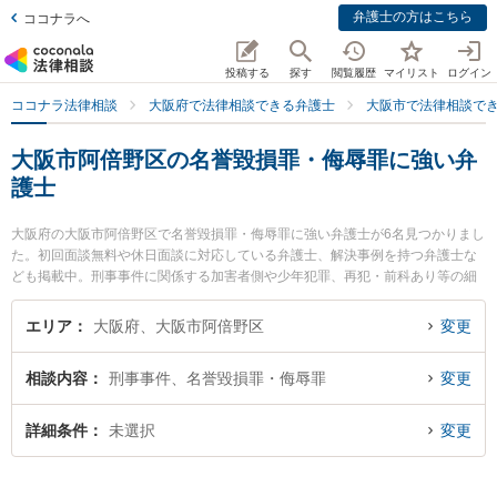
弁護士の方はこちら
ココナラへ
投稿する
探す
閲覧履歴
マイリスト
ログイン
ココナラ法律相談
大阪府で法律相談できる弁護士
大阪市で法律相談で
大阪市阿倍野区の名誉毀損罪・侮辱罪に強い弁
護士
大阪府の大阪市阿倍野区で名誉毀損罪・侮辱罪に強い弁護士が6名見つかりまし
た。初回面談無料や休日面談に対応している弁護士、解決事例を持つ弁護士な
ども掲載中。刑事事件に関係する加害者側や少年犯罪、再犯・前科あり等の細
かな分野での絞り込み検索もでき便利です。特にあべの帝西法律事務所の松永
拓也弁護士や天王寺総合法律事務所の山本 達也弁護士、天王寺総合法律事務所
エリア
大阪府、大阪市阿倍野区
変更
の大前 貴子弁護士のプロフィール情報や弁護士費用、強みなどが注目されてい
ます。『大阪市阿倍野区で土日や夜間に発生した名誉毀損罪・侮辱罪のトラブ
相談内容
刑事事件、名誉毀損罪・侮辱罪
変更
ルを今すぐに弁護士に相談したい』『名誉毀損罪・侮辱罪のトラブル解決の実
績豊富な近くの弁護士を検索したい』『初回相談無料で名誉毀損罪・侮辱罪を
法律相談できる大阪市阿倍野区内の弁護士に相談予約したい』などでお困りの
詳細条件
未選択
変更
相談者さんにおすすめです。