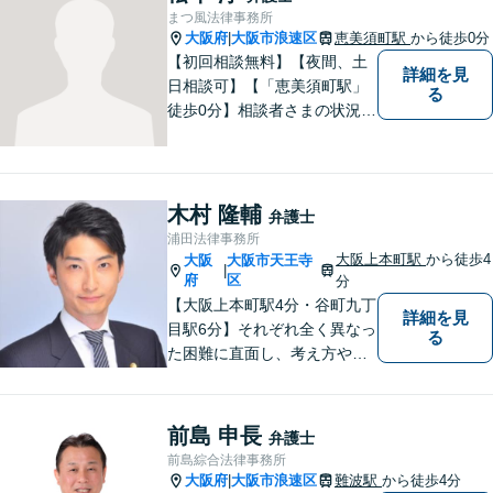
まつ風法律事務所
大阪府
大阪市浪速区
恵美須町駅
から徒歩0分
|
【初回相談無料】【夜間、土
詳細を見
日相談可】【「恵美須町駅」
る
徒歩0分】相談者さまの状況や
要望を丁寧に伺い、解決の糸
口を見つけるきっかけになれ
ばと思います。 何か問題やト
ラブルに直面した際には、一
木村 隆輔
弁護士
人で悩まずに相談してくださ
浦田法律事務所
い。
大阪上本町駅
から徒歩4
大阪
大阪市天王寺
|
府
区
分
【大阪上本町駅4分・谷町九丁
詳細を見
目駅6分】それぞれ全く異なっ
る
た困難に直面し、考え方や感
じ方も異なる依頼者の皆様
の、お一人お一人に寄り添う
弁護士を目指します。【粘り
前島 申長
弁護士
強い交渉力】
前島綜合法律事務所
大阪府
大阪市浪速区
難波駅
から徒歩4分
|