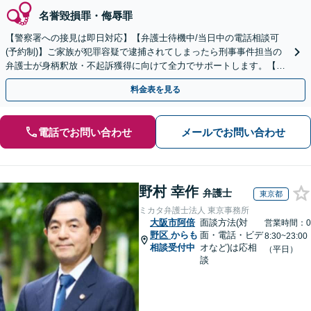
名誉毀損罪・侮辱罪
【警察署への接見は即日対応】【弁護士待機中/当日中の電話相談可
(予約制)】ご家族が犯罪容疑で逮捕されてしまったら刑事事件担当の
弁護士が身柄釈放・不起訴獲得に向けて全力でサポートします。【毎
月100名以上の相談実績】【全国対応】
料金表を見る
電話でお問い合わせ
メールでお問い合わせ
野村 幸作
弁護士
東京都
ミカタ弁護士法人 東京事務所
大阪市阿倍
面談方法(対
営業時間：0
野区
からも
面・電話・ビデ
8:30~23:00
相談受付中
オなど)は応相
（平日）
談