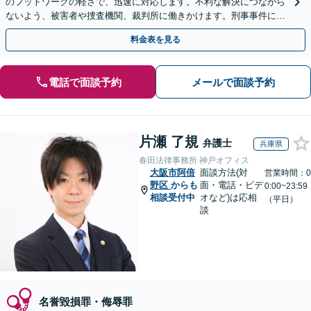
のフットワークの軽さで、迅速に対応します。不利な解決につながら
ないよう、被害者や捜査機関、裁判所に働きかけます。刑事事件に巻
き込まれたらすぐにご連絡を【電話・WEB面談可能】
料金表を見る
電話で面談予約
メールで面談予約
片瀬 了規
弁護士
兵庫県
春田法律事務所 神戸オフィス
大阪市阿倍
面談方法(対
営業時間：0
野区
からも
面・電話・ビデ
0:00~23:59
相談受付中
オなど)は応相
（平日）
談
名誉毀損罪・侮辱罪