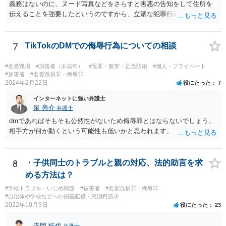
義務はないのに、ヌード写真などをさらすと害悪の告知をして住所を
伝えることを強要したというのですから、立派な犯罪行為です。
7
TikTokのDMでの侮辱行為についての相談
#名誉毀損
#加害者（未成年）
#冤罪・無実・正当防衛
#個人・プライベート
#加害者
#名誉毀損罪・侮辱罪
2024年2月22日
役にたった
7
インターネットに強い弁護士
泉 亮介
弁護士
dmであればそもそも公然性がないため侮辱罪とはならないでしょう。
相手方が何か動くという可能性も低いかと思われます。
8
・子供同士のトラブルと親の対応、法的助言を求
める方法は？
#学校トラブル・いじめ問題
#被害者
#名誉毀損罪・侮辱罪
#自治体や学校などへの損害賠償・慰謝料請求
2022年10月9日
役にたった
23
寺岡 拓也
弁護士