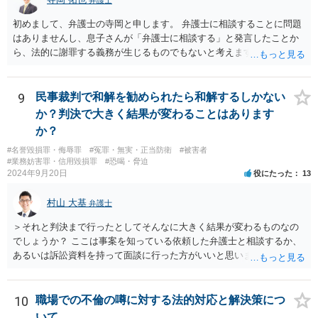
初めまして、弁護士の寺岡と申します。 弁護士に相談することに問題
はありませんし、息子さんが「弁護士に相談する」と発言したことか
ら、法的に謝罪する義務が生じるものでもないと考えます。 経緯から
してもはや当人同士でのお話は難しい段階にきているようにも思いま
す。 子どもの専門相談窓口もありますし、一度相談だけでもしてはい
かがでしょうか。
9
民事裁判で和解を勧められたら和解するしかない
か？判決で大きく結果が変わることはあります
か？
#名誉毀損罪・侮辱罪
#冤罪・無実・正当防衛
#被害者
#業務妨害罪・信用毀損罪
#恐喝・脅迫
2024年9月20日
役にたった
13
村山 大基
弁護士
＞それと判決まで行ったとしてそんなに大きく結果が変わるものなの
でしょうか？ ここは事案を知っている依頼した弁護士と相談するか、
あるいは訴訟資料を持って面談に行った方がいいと思います。 和解
は、その時点での裁判官の印象（法律的には心証、と言ったりしま
す）に基づいて 提案されるもので、応じない場合提示案より上がった
り下がったりはありえます。 例えば、原告としては判決だともっと下
10
職場での不倫の噂に対する法的対応と解決策につ
がるかもしれないから応じておくか、とか 被告としては判決でもっと
いて