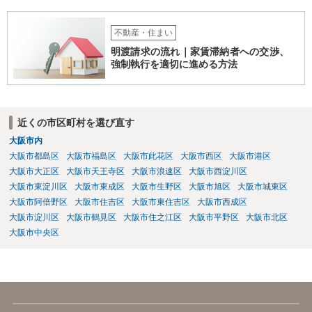
正当の事由がない場合でも、賃借人側の同意があれば、定期借家契約
への切り替えも可能です。そのため、仲介会社側は、何とか、賃借人
側（あなた側）から同意を取り付けようとしているものと思われま
不動産・住まい
す。 （建物賃貸借契約の更新等） 第二十六条 建物の賃貸借について
明渡請求の流れ｜家賃滞納者への交渉、
期間の定めがある場合において、当事者が期間の満了の一年前から六
強制執行を適切に進める方法
月前までの間に相手方に対して更新をしない旨の通知又は条件を変更
しなければ更新をしない旨の通知をしなかったときは、従前の契約と
同一の条件で契約を更新したものとみなす。ただし、その期間は、定
めがないものとする。 ２ 前項の通知をした場合であっても、建物の
近くの市区町村を選び直す
賃貸借の期間が満了した後建物の賃借人が使用を継続する場合におい
大阪市内
て、建物の賃貸人が遅滞なく異議を述べなかったときも、同項と同様
とする。 （建物賃貸借契約の更新拒絶等の要件） 第二十八条 建物の
大阪市都島区
大阪市福島区
大阪市此花区
大阪市西区
大阪市港区
賃貸人による第二十六条第一項の通知又は建物の賃貸借の解約の申入
大阪市大正区
大阪市天王寺区
大阪市浪速区
大阪市西淀川区
れは、建物の賃貸人及び賃借人（転借人を含む。以下この条において
大阪市東淀川区
大阪市東成区
大阪市生野区
大阪市旭区
大阪市城東区
同じ。）が建物の使用を必要とする事情のほか、建物の賃貸借に関す
大阪市阿倍野区
大阪市住吉区
大阪市東住吉区
大阪市西成区
る従前の経過、建物の利用状況及び建物の現況並びに建物の賃貸人が
大阪市淀川区
大阪市鶴見区
大阪市住之江区
大阪市平野区
大阪市北区
建物の明渡しの条件として又は建物の明渡しと引換えに建物の賃借人
大阪市中央区
に対して財産上の給付をする旨の申出をした場合におけるその申出を
考慮して、正当の事由があると認められる場合でなければ、すること
ができない。