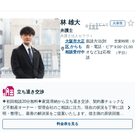
林 雄大
兵庫県
インタビュー
を見る
弁護士
弁護士法人セラヴィ
大阪市大正
面談方法(対
営業時間：0
区
からも
面・電話・ビデ
9:00~21:00
相談受付中
オなど)は応相
（平日）
談
立ち退き交渉
🔶初回相談20分無料🔶家賃滞納から立ち退き交渉、契約書チェックな
ど不動産オーナー・管理会社のご相談に注力。現在の状況を丁寧に説
明・整理し、最善の解決策をご提案いたします。借主側の原状回復・
退去時の立ち会い対応も可能【三ノ宮駅6分】
料金表を見る