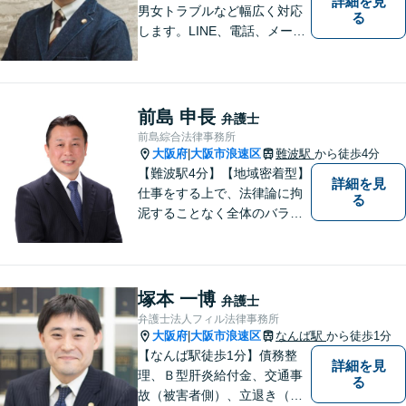
詳細を見
男女トラブルなど幅広く対応
る
します。LINE、電話、メー
ル、オンライン面談など、使
い慣れたツールで肩の力を抜
いてご相談を！依頼者の負担
をできるだけ少なく！相談し
前島 申長
弁護士
やすい環境づくりに努め、納
前島綜合法律事務所
得できる解決を目指します！
大阪府
大阪市浪速区
難波駅
から徒歩4分
|
【難波駅4分】【地域密着型】
詳細を見
仕事をする上で、法律論に拘
る
泥することなく全体のバラン
ス論やどのような解決が依頼
者にとってベストかを常に考
えるように心がけています。
クライアントの話を丁寧に聞
塚本 一博
弁護士
き、意思疎通を測った上で最
弁護士法人フィル法律事務所
適な解決策を提示します。
大阪府
大阪市浪速区
なんば駅
から徒歩1分
|
【なんば駅徒歩1分】債務整
詳細を見
理、Ｂ型肝炎給付金、交通事
る
故（被害者側）、立退き（借