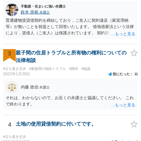
不動産・住まいに強い弁護士
鈴木 崇裕
弁護士
普通建物賃貸借契約を締結しており，ご友人に契約違反（家賃滞納
等）が無いことを前提として回答いたします。 借地借家法という法律
により，賃借人（ご友人）は保護されています。 契約期間途中であれ
ば，賃貸人が何を言おうと（契約書にどう書いてあろうと），契約を
一方的に終了させられてしまうことはありません。 さらに，契約期間
が満了するときであっても， 建物の老朽化が著しいとか，賃貸人（大
3
親子間の住居トラブルと所有物の権利についての
家さん）の居宅が無くなってしまったというような事情がない限り，
法律相談
賃貸借契約は更新されます。 したがって，ご友人は，大家さんの要望
#立ち退き交渉
#家族間の相続トラブル
#調停
#協議
に応える必要はありません。 ご友人としては， Ａ 退去しないと主張
2022年1月29日
役にたった
11
する Ｂ 退去しても良いが，相応の立退料を支払ってもらう という，
いずれかの選択肢をとることができます。さらに，Ｂの亜種として
内藤 政信
弁護士
Ｃ 退去の時期をたとえば半年先として，それまでの期間の賃料を免
除してもらう という方法もあり得るかもしれません（実質的には半年
それは、わからないので、お近くの弁護士と協議してください。 これ
分の立退き料をもらったことになります。）。 ストレスで体調を崩さ
で終わります。
れるのもよろしくないですから，費用の面で折り合いがつけば，弁護
士に交渉を代理してもらっても良いように思います。
4
土地の使用貸借契約に付いてです。
#立ち退き交渉