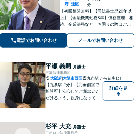
府
速区
分
【初回相談無料】【司法書士歴20年以
上】【金融機関勤務8年】債務整理、相
続、企業法務など、お困りの際はご相
談ください。お話ししやすい雰囲気作
りを大切にしております。悩む前に、
電話でお問い合わせ
メールでお問い合わせ
一度弁護士にご相談ください。【電話
相談可】【夜間・休日対応】
平瀬 義嗣
弁護士
平瀬法律事務所
大阪府
大阪市西区
九条駅
から徒歩1分
|
【九条駅 2分】【完全個室で
詳細を見
相談可】安心してご相談いた
る
だけるよう、親身になってお
話を伺うこと、専門的な事で
もわかりやすい言葉でご説明
することを心がけています。
法律問題は時間の経過ととも
杉平 大充
弁護士
に事態が悪化することが多い
アポロン法律事務所