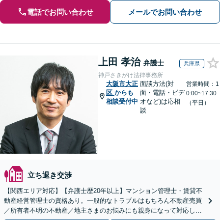
電話でお問い合わせ
メールでお問い合わせ
上田 孝治
弁護士
兵庫県
神戸さきがけ法律事務所
大阪市大正
面談方法(対
営業時間：1
区
からも
面・電話・ビデ
0:00~17:30
相談受付中
オなど)は応相
（平日）
談
立ち退き交渉
【関西エリア対応】【弁護士歴20年以上】マンション管理士・賃貸不
動産経営管理士の資格あり。一般的なトラブルはもちろん不動産売買
／所有者不明の不動産／地主さまのお悩みにも親身になって対応しま