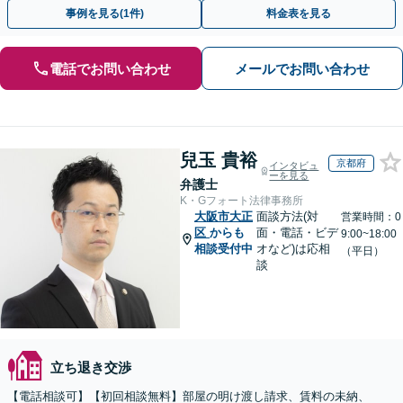
す【夜間・休日の相談可】
事例を見る(1件)
料金表を見る
電話でお問い合わせ
メールでお問い合わせ
兒玉 貴裕
京都府
インタビュ
ーを見る
弁護士
K・Gフォート法律事務所
大阪市大正
面談方法(対
営業時間：0
区
からも
面・電話・ビデ
9:00~18:00
相談受付中
オなど)は応相
（平日）
談
立ち退き交渉
【電話相談可】【初回相談無料】部屋の明け渡し請求、賃料の未納、