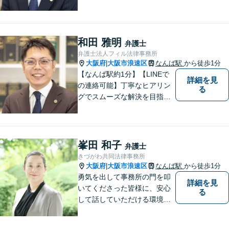
主側）のご相談なら、フィル
法律事務所へ！優しくご対応
いたしますので、お気軽にご
連絡ください！
和田 雅明
弁護士
弁護士法人フィル法律事務所
大阪府
大阪市浪速区
なんば駅
から徒歩1分
|
【なんば駅約1分】【LINEで
詳細を見
の連絡可能】丁寧なヒアリン
る
グでスムーズな解決を目指し
ます！依頼者さまに寄り添い
親身に対応。豊富な解決実績
とノウハウに自信あり。交通
事故の被害に遭われた場合／
峯田 和子
弁護士
借金でお困りの方／相続トラ
きづがわ共同法律事務所
ブルなどご相談ください【休
大阪府
大阪市浪速区
なんば駅
から徒歩1分
|
日相談可】
勇気を出して事務所の門を叩
詳細を見
いてくださった皆様に、安心
る
して話していただける環境を
提供したいと思っています。
一件一件を大切に、依頼者の