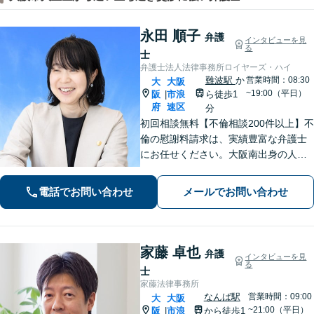
永田 順子
弁護
インタビューを見
る
士
弁護士法人法律事務所ロイヤーズ・ハイ
難波駅
か
営業時間：08:30
大
大阪
~19:00（平日）
阪
市浪
ら徒歩1
|
府
速区
分
初回相談無料【不倫相談200件以上】不
倫の慰謝料請求は、実績豊富な弁護士
にお任せください。大阪南出身の人情
派弁護士が対応【交通事故も強い】交
通事故に遭われてお困りの方はお気軽
電話でお問い合わせ
メールでお問い合わせ
にお電話ください【当日／夜間／休日
の相談可】
家藤 卓也
弁護
インタビューを見
る
士
家藤法律事務所
なんば駅
営業時間：09:00
大
大阪
~21:00（平日）
阪
市浪
から徒歩1
|