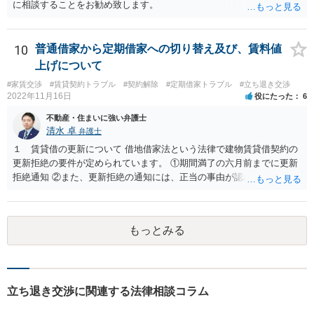
に相談することをお勧め致します。
10
普通借家から定期借家への切り替え及び、賃料値
上げについて
#家賃交渉
#賃貸契約トラブル
#契約解除
#定期借家トラブル
#立ち退き交渉
2022年11月16日
役にたった
6
不動産・住まいに強い弁護士
清水 卓
弁護士
１ 賃貸借の更新について 借地借家法という法律で建物賃貸借契約の
更新拒絶の要件が定められています。 ①期間満了の六月前までに更新
拒絶通知 ②また、更新拒絶の通知には、正当の事由が認められる必要
があります。この正当の事由は、賃貸人の建物使用を必要とする事情•
賃借人の建物使用を必要とする事情のほか、従前の経過，建物の利用
状況，建物の現況，いわゆる立退料の申出を考慮して判断するものと
もっとみる
されています。 ③更新拒絶通知がされた場合でも、賃貸借期間満了満
了後も賃借人が建物の使用を継続する場合には、賃借人に対し遅滞な
く異議を述べる 大家側（賃貸人側）に正当の事由が認めらるか疑問
のあるご事案かと思います。更新拒絶に正当の事由がない場合、大家
側（賃貸人側）が、更新の予定されている普通賃貸借契約から更新の
立ち退き交渉に関連する法律相談コラム
ない定期借家契約に一方的に切り替えることはできません。ただし、