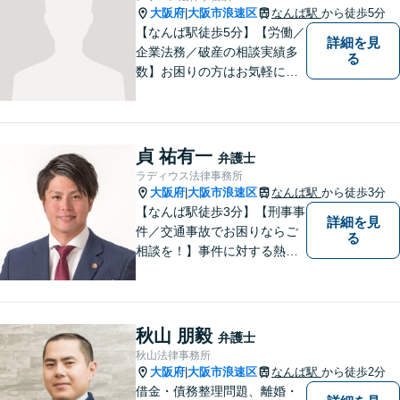
です。 お気軽にご相談くださ
大阪府
大阪市浪速区
なんば駅
から徒歩5分
|
い。
【なんば駅徒歩5分】【労働／
詳細を見
企業法務／破産の相談実績多
る
数】お困りの方はお気軽にご
相談ください。手遅れになら
ないよう適切に対処してまい
ります。
貞 祐有一
弁護士
ラディウス法律事務所
大阪府
大阪市浪速区
なんば駅
から徒歩3分
|
【なんば駅徒歩3分】【刑事事
詳細を見
件／交通事故でお困りならご
る
相談を！】事件に対する熱い
想いと粘り強さを武器に、皆
様に穏やかな生活を提供すべ
く尽力します。依頼者目線で
の弁護を大切にしておりま
秋山 朋毅
弁護士
す。【LINEやメールの問い合
秋山法律事務所
わせ可】
大阪府
大阪市浪速区
なんば駅
から徒歩2分
|
借金・債務整理問題、離婚・