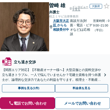
曽崎 雄
大阪府
インタビュー
を見る
弁護士
桜之ミヤビ法律事務所
大阪市大正
面談方法(対
営業時間：0
区
からも
面・電話・ビデ
9:00~21:00
相談受付中
オなど)は応相
（平日）
談
立ち退き交渉
【関西エリア対応】【不動産オーナー様へ】大型店舗との賃料交渉や
立ち退きトラブル、一人で悩んでいませんか？宅建士資格を持つ弁護
士が、論理的な交渉力であなたの利益を守ります。税理士・不動産鑑
定士等と連携し、複雑な案件もワンストップで解決へ。
事例を見る(1件)
料金表を見る
電話でお問い合わせ
メールでお問い合わせ