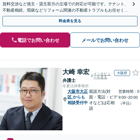
賃料交渉など借主・貸主双方の立場での対応が可能です。テナント、
不動産相続、瑕疵などリフォーム関連の不動産トラブルもお任せくだ
さい【分割払い可】
料金表を見る
電話でお問い合わせ
メールでお問い合わせ
大崎 幸宏
大阪府
インタビュ
ーを見る
弁護士
冬夏法律事務所
大阪市大正
面談方法(対
営業時間：0
区
からも
面・電話・ビデ
9:00~20:00
相談受付中
オなど)は応相
（平日）
談