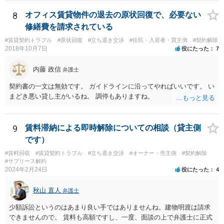
れたと評価され、来月払えるからと言って、大家があなたとの賃貸借
契約が解約できることに変わりなくなってしまうからです。 そのよう
8
オフィス賃貸物件の退去の原状回復で、必要ない
な場合、相手が、「もう出て行って欲しい」と考えていれば、引き続
修繕費を請求されている
き居住する前提での和解は難しい可能性があります。 ２・弁護士が事
#賃貸契約トラブル
#原状回復
#立ち退き交渉
#住民・入居者・買主側
#契約解除
件の見通しをたてるにも、賃料滞納状況で見立てが変わりますし、そ
2018年10月7日
役にたった
7
もそも賃料滞納状況によってはご希望に沿える活動を保障できず、 依
頼を受けられないかもしれないです。依頼を受けるにしても厳しめの
内藤 政信
弁護士
リスクを踏まえた上でのものとなる可能性があります。 定型的な事件
依頼となるかもわからず、着手金額もなんともいえないと思います。
契約書の一文は無効です。 ガイドラインに沿ってやればいいです。 い
複数事務所にあたり、着手金額を確認されるとよいと思います。 ３・
まどき悪い貸し主がいるね。 調停もありますね。
弁護士が依頼を受ければ代わりに裁判所とのやりとりを行うことが可
能です。双方に弁護士がついていればウェブ会議で裁判を実施する場
合もあるでしょう。 ただし、ご本人さんも同行してもらう必要が和解
9
賃料滞納による即時解除についての相談（貸主側
協議の場合だとあると思います。
です）
#賃料回収
#賃貸契約トラブル
#立ち退き交渉
#オーナー・売主側
#契約解除
#サブリース解約
2024年2月24日
役にたった
4
秋山 直人
弁護士
少額訴訟というのはあまり良い手ではありませんね。建物明渡は請求
できませんので。 賃料も高額ですし、一度、面談の上で弁護士に正式