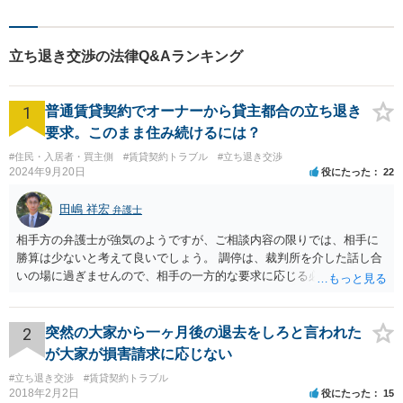
方と一緒に最適な解決策を考
え、丁寧にサポートしてまい
ります。
立ち退き交渉の法律Q&Aランキング
1
普通賃貸契約でオーナーから貸主都合の立ち退き
要求。このまま住み続けるには？
#住民・入居者・買主側
#賃貸契約トラブル
#立ち退き交渉
2024年9月20日
役にたった
22
田嶋 祥宏
弁護士
相手方の弁護士が強気のようですが、ご相談内容の限りでは、相手に
勝算は少ないと考えて良いでしょう。 調停は、裁判所を介した話し合
いの場に過ぎませんので、相手の一方的な要求に応じる必要はなく、
妥協もしてはいけません。調停委員から意に沿わない調停案を示され
ても拒否して大丈夫です。納得いかない場合は調停不調で終了にして
もらうと良いです。 そうすると裁判になりますが、相手に正当事由が
2
突然の大家から一ヶ月後の退去をしろと言われた
かなり少ないケースといえますので、立退請求は棄却、または相当程
が大家が損害請求に応じない
度の立退料を提示しないと立退請求は認められないと思います。た
#立ち退き交渉
#賃貸契約トラブル
だ、裁判となった場合は、費用はかかりますが、弁護士を立てること
2018年2月2日
役にたった
15
をおすすめします。 頑張ってください！