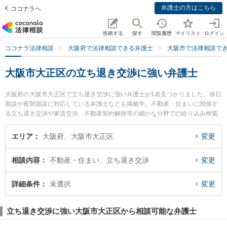
弁護士の方はこちら
ココナラへ
投稿する
探す
閲覧履歴
マイリスト
ログイン
ココナラ法律相談
大阪府で法律相談できる弁護士
大阪市で法律相談で
大阪市大正区の立ち退き交渉に強い弁護士
大阪府の大阪市大正区で立ち退き交渉に強い弁護士が1名見つかりました。休日
面談や夜間面談に対応している弁護士なども掲載中。不動産・住まいに関係す
る立ち退き交渉や家賃交渉、不動産契約解除等の細かな分野での絞り込み検索
もでき便利です。特に大正法律事務所の岡 英男弁護士のプロフィール情報や弁
護士費用、強みなどが注目されています。『大阪市大正区で土日や夜間に発生
エリア
大阪府、大阪市大正区
変更
した立ち退き交渉のトラブルを今すぐに弁護士に相談したい』『立ち退き交渉
のトラブル解決の実績豊富な近くの弁護士を検索したい』『初回相談無料で立
相談内容
不動産・住まい、立ち退き交渉
変更
ち退き交渉を法律相談できる大阪市大正区内の弁護士に相談予約したい』など
でお困りの相談者さんにおすすめです。
詳細条件
未選択
変更
立ち退き交渉に強い大阪市大正区から相談可能な弁護士