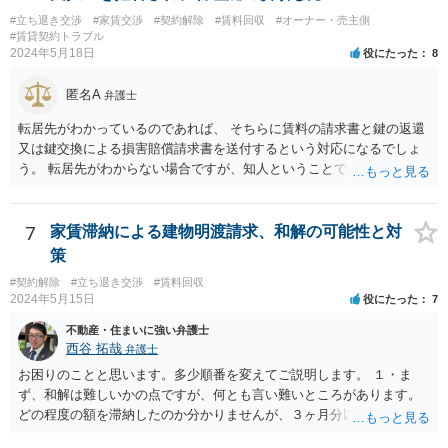
#立ち退き交渉
#家賃交渉
#契約解除
#賃料回収
#オーナー・売主側
#賃貸契約トラブル
2024年5月18日
役にたった
8
匿名A
弁護士
転居先がわかっているのであれば、 そちらに賃料の請求書と鍵の返還
又は鍵交換による損害賠償請求書を送付するという対応になるでしょ
う。 転居先がわからない場合ですが、知人ということで、連絡がつく
のであれば、そちらに連絡をしてという形ですが、知人間ということ
で、適切な対応が望めない場合は、債権回収を弁護士に依頼すること
をご検討ください。
7
家賃滞納による建物明渡請求、和解の可能性と対
策
#契約解除
#立ち退き交渉
#賃料回収
2024年5月15日
役にたった
7
不動産・住まいに強い弁護士
西谷 拓哉
弁護士
お困りのことと思います。多少順番を変えてご説明します。 １・ま
ず、和解は難しいかの点ですが、何とも言い難いところがあります。
どの程度の額を滞納したのか分かりませんが、３ヶ月分以上滞納した
り、これまで繰り返し賃料滞納があったりすると、 信頼関係が破壊さ