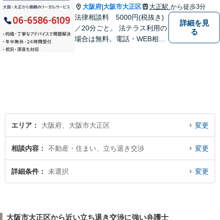
大阪府
大阪市大正区
大正駅
から徒歩3分
|
法律相談料 5000円(税抜き)
詳細を見
／20分ごと。 法テラス利用の
る
場合は無料。電話・WEB相談
にも対応。ご相談のみで終了
する方も多くいらっしゃいま
すのでご安心ください。当日
相談可能です。
エリア
大阪府、大阪市大正区
変更
相談内容
不動産・住まい、立ち退き交渉
変更
詳細条件
未選択
変更
大阪市大正区から近い立ち退き交渉に強い弁護士