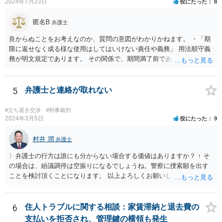
2024年7月23日
役にたった
8
匿名B
弁護士
良からぬことをお考えなのか、質問の意図がわかりかねます。 ・「期
限に返せなく成る様な使用はしてはいけない責任や義務」 用法順守義
務が明文規定であります。 その関係で、期間満了前であっても、契約
解除されることが考えられます。 （借主による使用及び収益） 第五百
九十四条 借主は、契約又はその目的物の性質によって定まった用法
に従い、その物の使用及び収益をしなければならない。 ２ 借主は、
5
弁護士と連絡が取れない
貸主の承諾を得なければ、第三者に借用物の使用又は収益をさせるこ
とができない。 ３ 借主が前二項の規定に違反して使用又は収益をし
#立ち退き交渉
#刑事裁判
たときは、貸主は、契約の解除をすることができる。
2024年3月5日
役にたった
9
村井 潤
弁護士
〉弁護士の行方は誰にも分からない場合する価値はありますか？ ↑ そ
の場合は、紛議調停は空振りになるでしょうね。警察に捜索願を出す
ことを検討頂くことになります。 以上よろしくお願いします。同業者
の謎過ぎる行動で大変なことになり申し訳ないのですが、これにて終
了させてください。
6
住人トラブルに関する相談：家賃滞納と退去費の
支払いを拒否され、管理鍵の横領も発生