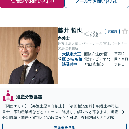
電話でお問い合わせ
メールでお問い合わせ
藤井 哲也
京都府
インタビュ
ーを見る
弁護士
弁護士法人富士パートナーズ 富士パートナー
ズ法律事務所
営業時
大阪市大正
面談方法(対面・
区
からも相
電話・ビデオな
間：本日
談受付中
ど)は応相談
定休日
遺産分割協議
【関西エリア】【弁護士歴10年以上】【初回相談無料】税理士や司法
書士、不動産業者などとスムーズに連携し、解決へと導きます。遺産
分割協議・調停・審判とどの段階からも可能。在日韓国人のご相談も
対応しております【休日・夜間相談可】
料金表を見る