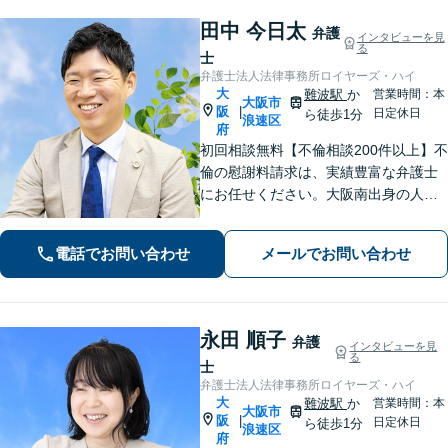
田中 今日太
弁護
インタビューを見
る
士
弁護士法人法律事務所ロイヤーズ・ハイ
大
難波駅
か
営業時間：本
大阪市
阪
|
日定休日
ら徒歩1分
浪速区
府
初回相談無料【不倫相談200件以上】不
倫の慰謝料請求は、実績豊富な弁護士
にお任せください。大阪南出身の人情
派弁護士が対応【交通事故も強い】交
通事故に遭われてお困りの方はお気軽
電話でお問い合わせ
メールでお問い合わせ
にお電話ください【当日／夜間／休日
の相談可】
永田 順子
弁護
インタビューを見
る
士
弁護士法人法律事務所ロイヤーズ・ハイ
大
難波駅
か
営業時間：本
大阪市
阪
|
日定休日
ら徒歩1分
浪速区
府