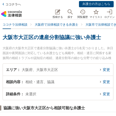
弁護士の方はこちら
ココナラへ
投稿する
探す
閲覧履歴
マイリスト
ログイン
ココナラ法律相談
大阪府で法律相談できる弁護士
大阪市で法律相談で
大阪市大正区の遺産分割協議に強い弁護士
大阪府の大阪市大正区で遺産分割協議に強い弁護士が1名見つかりました。休日
面談や夜間面談に対応している弁護士なども掲載中。相続・遺言に関係する家
族間の相続トラブルや認知症の相続、遺産分割等の細かな分野での絞り込み検
索もでき便利です。特に大正法律事務所の岡 英男弁護士のプロフィール情報や
弁護士費用、強みなどが注目されています。『大阪市大正区で土日や夜間に発
エリア
大阪府、大阪市大正区
変更
生した遺産分割協議のトラブルを今すぐに弁護士に相談したい』『遺産分割協
議のトラブル解決の実績豊富な近くの弁護士を検索したい』『初回相談無料で
相談内容
相続・遺言、協議
変更
遺産分割協議を法律相談できる大阪市大正区内の弁護士に相談予約したい』な
どでお困りの相談者さんにおすすめです。
詳細条件
未選択
変更
協議に強い大阪市大正区から相談可能な弁護士