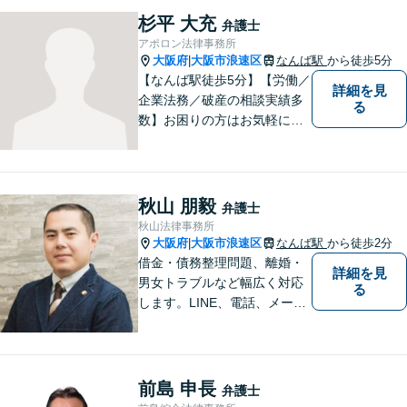
法律問題は時間の経過ととも
杉平 大充
弁護士
に事態が悪化することが多い
アポロン法律事務所
です。 お気軽にご相談くださ
大阪府
大阪市浪速区
なんば駅
から徒歩5分
|
い。
【なんば駅徒歩5分】【労働／
詳細を見
企業法務／破産の相談実績多
る
数】お困りの方はお気軽にご
相談ください。手遅れになら
ないよう適切に対処してまい
ります。
秋山 朋毅
弁護士
秋山法律事務所
大阪府
大阪市浪速区
なんば駅
から徒歩2分
|
借金・債務整理問題、離婚・
詳細を見
男女トラブルなど幅広く対応
る
します。LINE、電話、メー
ル、オンライン面談など、使
い慣れたツールで肩の力を抜
いてご相談を！依頼者の負担
をできるだけ少なく！相談し
前島 申長
弁護士
やすい環境づくりに努め、納