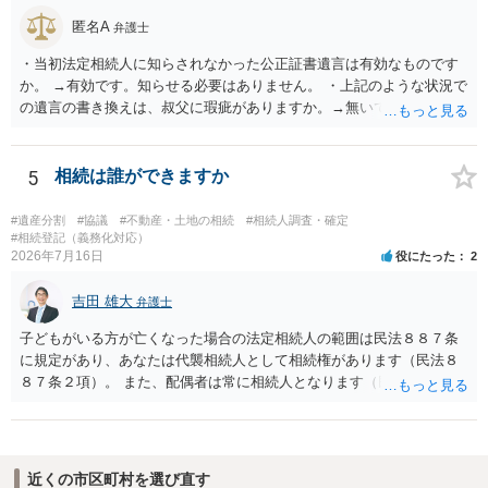
匿名A
弁護士
・当初法定相続人に知らされなかった公正証書遺言は有効なものです
か。 →有効です。知らせる必要はありません。 ・上記のような状況で
の遺言の書き換えは、叔父に瑕疵がありますか。→無いです。 ・分割
する場合の比率は、現状で、客観的に見てどの程度が妥当と考えられ
ますか。 →本人が自由に決められますので、どこが妥当とは言えない
です。客観的な基準もありません。 ・できれば穏やかに、分割を拒否
5
相続は誰ができますか
することはできますか。 →分割を拒否するということは、遺産はいら
ないということでしょうか。遺言で、受取を指定されててもいらない
#遺産分割
#協議
#不動産・土地の相続
#相続人調査・確定
と拒否することはできます。理由を説明する必要はありません。
#相続登記（義務化対応）
2026年7月16日
役にたった
2
吉田 雄大
弁護士
子どもがいる方が亡くなった場合の法定相続人の範囲は民法８８７条
に規定があり、あなたは代襲相続人として相続権があります（民法８
８７条２項）。 また、配偶者は常に相続人となります（民法８９０
条）。 「祖父の子供３人」の方の配偶者がご健在であれば、その方に
も相続権があります。つまり、孫５人に加えて「おじ又はおば」にも
相続権がある可能性があります。
近くの市区町村を選び直す