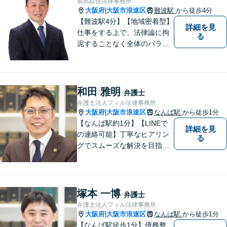
前島綜合法律事務所
得できる解決を目指します！
大阪府
大阪市浪速区
難波駅
から徒歩4分
|
【難波駅4分】【地域密着型】
詳細を見
仕事をする上で、法律論に拘
る
泥することなく全体のバラン
ス論やどのような解決が依頼
者にとってベストかを常に考
えるように心がけています。
クライアントの話を丁寧に聞
和田 雅明
弁護士
き、意思疎通を測った上で最
弁護士法人フィル法律事務所
適な解決策を提示します。
大阪府
大阪市浪速区
なんば駅
から徒歩1分
|
【なんば駅約1分】【LINEで
詳細を見
の連絡可能】丁寧なヒアリン
る
グでスムーズな解決を目指し
ます！依頼者さまに寄り添い
親身に対応。豊富な解決実績
とノウハウに自信あり。交通
事故の被害に遭われた場合／
塚本 一博
弁護士
借金でお困りの方／相続トラ
弁護士法人フィル法律事務所
ブルなどご相談ください【休
大阪府
大阪市浪速区
なんば駅
から徒歩1分
|
日相談可】
【なんば駅徒歩1分】債務整