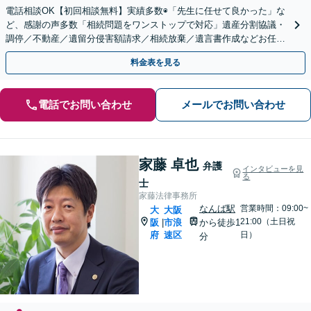
電話相談OK【初回相談無料】実績多数◉「先生に任せて良かった」な
ど、感謝の声多数「相続問題をワンストップで対応」遺産分割協議・
調停／不動産／遺留分侵害額請求／相続放棄／遺言書作成などお任
せ。司法書士・不動産業者などと連携可【休日・夜間対応】
料金表を見る
電話でお問い合わせ
メールでお問い合わせ
家藤 卓也
弁護
インタビューを見
る
士
家藤法律事務所
なんば駅
営業時間：09:00~
大
大阪
21:00（土日祝
阪
市浪
から徒歩1
|
府
速区
日）
分