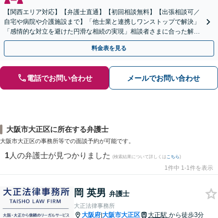
【関西エリア対応】【弁護士直通】【初回相談無料】【出張相談可／
自宅や病院や介護施設まで】「他士業と連携しワンストップで解決」
「感情的な対立を避けた円滑な相続の実現」相談者さまに合った解決
のプランをご提案
料金表を見る
電話でお問い合わせ
メールでお問い合わせ
大阪市大正区に所在する弁護士
大阪市大正区の事務所等での面談予約が可能です。
1
人の弁護士が見つかりました
(検索結果について詳しくは
こちら
)
1件中 1-1件を表示
岡 英男
弁護士
大正法律事務所
大阪府
大阪市大正区
大正駅
から徒歩3分
|