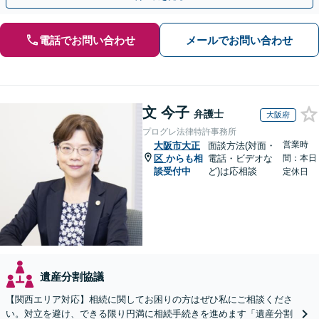
電話でお問い合わせ
メールでお問い合わせ
文 今子
弁護士
大阪府
プログレ法律特許事務所
営業時
大阪市大正
面談方法(対面・
区
からも相
電話・ビデオな
間：本日
談受付中
ど)は応相談
定休日
遺産分割協議
【関西エリア対応】相続に関してお困りの方はぜひ私にご相談くださ
い。対立を避け、できる限り円満に相続手続きを進めます「遺産分割