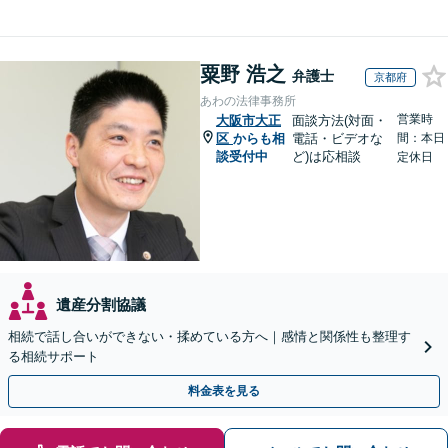
粟野 浩之
弁護士
京都府
あわの法律事務所
営業時
大阪市大正
面談方法(対面・
区
からも相
電話・ビデオな
間：本日
談受付中
ど)は応相談
定休日
遺産分割協議
相続で話し合いができない・揉めている方へ｜感情と関係性も整理す
る相続サポート
料金表を見る