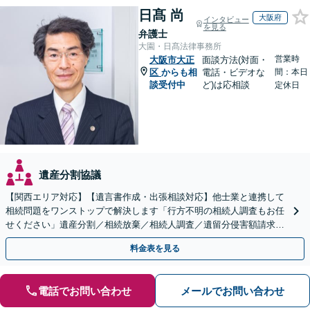
日髙 尚
大阪府
インタビュー
を見る
弁護士
大園・日髙法律事務所
営業時
大阪市大正
面談方法(対面・
区
からも相
電話・ビデオな
間：本日
談受付中
ど)は応相談
定休日
遺産分割協議
【関西エリア対応】【遺言書作成・出張相談対応】他士業と連携して
相続問題をワンストップで解決します「行方不明の相続人調査もお任
せください」遺産分割／相続放棄／相続人調査／遺留分侵害額請求／
登記など【休日・夜間面談可】【分割払い対応】
料金表を見る
電話でお問い合わせ
メールでお問い合わせ