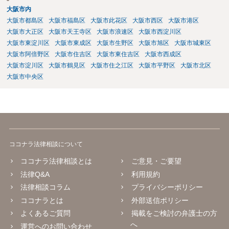
大阪市内
大阪市都島区
大阪市福島区
大阪市此花区
大阪市西区
大阪市港区
大阪市大正区
大阪市天王寺区
大阪市浪速区
大阪市西淀川区
大阪市東淀川区
大阪市東成区
大阪市生野区
大阪市旭区
大阪市城東区
大阪市阿倍野区
大阪市住吉区
大阪市東住吉区
大阪市西成区
大阪市淀川区
大阪市鶴見区
大阪市住之江区
大阪市平野区
大阪市北区
大阪市中央区
ココナラ法律相談について
ココナラ法律相談とは
ご意見・ご要望
法律Q&A
利用規約
法律相談コラム
プライバシーポリシー
ココナラとは
外部送信ポリシー
よくあるご質問
掲載をご検討の弁護士の方
へ
運営へのお問い合わせ