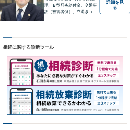
詳細を見
理、Ｂ型肝炎給付金、交通事
る
故（被害者側）、立退き（借
主側）のご相談なら、フィル
法律事務所へ！優しくご対応
いたしますので、お気軽にご
連絡ください！
相続に関する診断ツール