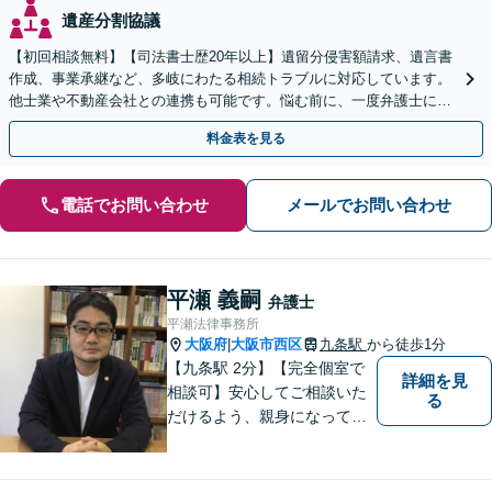
遺産分割協議
【初回相談無料】【司法書士歴20年以上】遺留分侵害額請求、遺言書
作成、事業承継など、多岐にわたる相続トラブルに対応しています。
他士業や不動産会社との連携も可能です。悩む前に、一度弁護士にご
相談ください。【電話相談可】【夜間・休日対応】
料金表を見る
電話でお問い合わせ
メールでお問い合わせ
平瀬 義嗣
弁護士
平瀬法律事務所
大阪府
大阪市西区
九条駅
から徒歩1分
|
【九条駅 2分】【完全個室で
詳細を見
相談可】安心してご相談いた
る
だけるよう、親身になってお
話を伺うこと、専門的な事で
もわかりやすい言葉でご説明
することを心がけています。