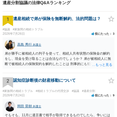
遺産分割協議の法律Q&Aランキング
1
遺産相続で弟が保険を無断解約、法的問題は？
#協議
#家族間の相続トラブル
2026年7月26日
役にたった
3
高島 秀行
弁護士
弟が勝手に被相続人の判子を使って、相続人共有状態の保険金の解約
をし、現金を受け取ることは合法なのでしょうか？ 弟が被相続人に無
断で被相続人の保険契約を解約したことは 刑事的にも犯罪となる可能
性があり、民事的には無効だと思います。 保険会社で解約の際に提出
された書類のコピーを取得して、弁護士に面談で詳しい事情を話して
相談 されたら良いと思います。
2
認知症診断後の財産移動について
#家族間の相続トラブル
#相続トラブルの代理交渉
#協議
#遺産分割
2026年7月24日
役にたった
9
岡田 晃朝
弁護士
そもそも、11月に遺言書で相手が取得できるものでしたら、争いには