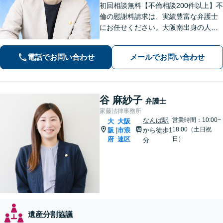
初回相談無料【不倫相談200件以上】不
倫の慰謝料請求は、実績豊富な弁護士
にお任せください。大阪南出身の人情
派弁護士が対応【交通事故も強い】交
通事故に遭われてお困りの方はお気軽
電話でお問い合わせ
メールでお問い合わせ
にお電話ください【当日／夜間／休日
の相談可】
谷 麻紗子
弁護士
家藤法律事務所
なんば駅
営業時間：10:00~
大
大阪
18:00（土日祝
阪
市浪
から徒歩1
|
府
速区
日）
分
遺産分割協議