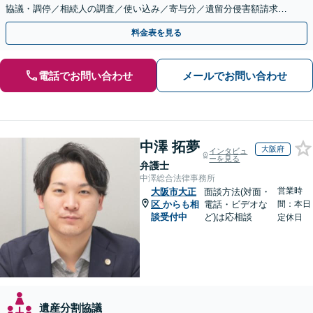
協議・調停／相続人の調査／使い込み／寄与分／遺留分侵害額請求／
相続放棄（借金の相続）／遺言書作成【休日・夜間相談可】
料金表を見る
電話でお問い合わせ
メールでお問い合わせ
中澤 拓夢
大阪府
インタビュ
ーを見る
弁護士
中澤総合法律事務所
営業時
大阪市大正
面談方法(対面・
区
からも相
電話・ビデオな
間：本日
談受付中
ど)は応相談
定休日
遺産分割協議