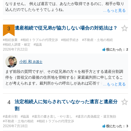
なりません。 例えば遺言では、あなたが取得できるのに、相手が取り
込んだのでしたらそうでしょうね。
3
遺産相続で従兄弟が協力しない場合の対処法は？
#相続放棄
#相続トラブルの代理交渉
#相続手続き
#不動産・土地の相続
#相続人調査・確定
#協議
2026年7月22日
役にたった
2
小杉 和
弁護士
まず前段の質問ですが、その従兄弟の方々を相手方とする遺産分割調
停を（曾祖父の最後の住所地を管轄する）家庭裁判所に申し立てるこ
とが考えられます。裁判所からの呼出しがあれば応答する可能性がま
だあるのではないでしょうか。 後段の質問については、相続放棄は可
能と思われます。時間が思った以上にないので必要書類をてきぱきと
揃える必要があります。その点是非御注意ください。
4
法定相続人に知らされていなかった遺言と遺産分
割
#遺産分割
#協議
#遺言の書き直し・やり直し
#遺言の真偽鑑定・遺言無効
#不動産・土地の相続
#相続トラブルの代理交渉
2026年7月18日
役にたった
3