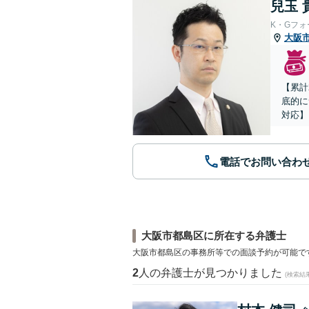
兒玉 
K・Gフ
大阪
【累計
底的に
対応】
電話でお問い合わ
大阪市都島区に所在する弁護士
大阪市都島区の事務所等での面談予約が可能で
2
人の弁護士が見つかりました
(検索結