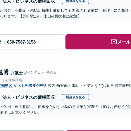
法人・ビジネスの債権回収
料金表を見る
たお金・売掛金・未払い報酬】催促しても無視される前に、弁護士にご相談
わります。【元町駅1分・土日夜間の相談歓迎】
せ
メール
健博
弁護士
インタビューを見る
とう法律事務所
市都島区
からも相談受付中
面談方法(対面・電話・ビデオなど)は応相談
営業時間
法人・ビジネスの債権回収
料金表を見る
・休日・夜間相談可】債権をためない為の予防策と実際の回収はお任せくだ
まずはお電話ください。