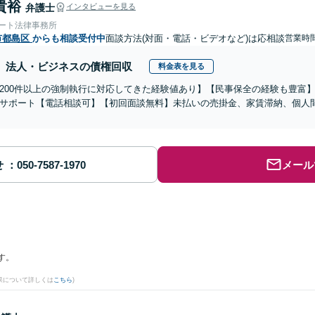
貴裕
弁護士
インタビューを見る
ォート法律事務所
市都島区
からも相談受付中
面談方法(対面・電話・ビデオなど)は応相談
営業時
法人・ビジネスの債権回収
料金表を見る
200件以上の強制執行に対応してきた経験値あり】【民事保全の経験も豊富
サポート【電話相談可】【初回面談無料】未払いの売掛金、家賃滞納、個人
せ
メール
す。
果について詳しくは
こちら
)