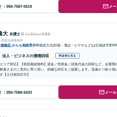
せ
メー
隆大
弁護士
インタビューを見る
人啓葉法律事務所
市都島区
からも相談受付中
面談方法(対面・電話・ビデオなど)は応相談
営業時
法人・ビジネスの債権回収
料金表を見る
エリア対応】【初回相談無料】貸金／売掛金／請負代金の回収など、企業間
頼者さまのご意向に寄り添い、的確な対応をご提案します。迅速かつ粘り強
す【土日祝対応可】
せ
メール