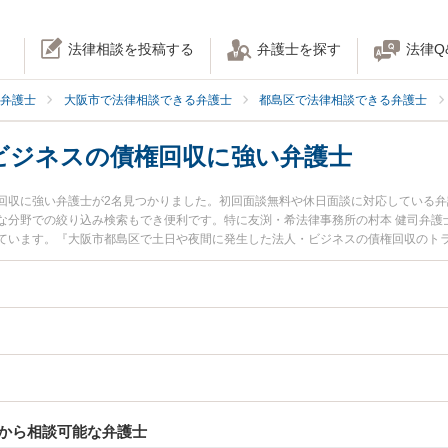
法律相談を投稿する
弁護士を探す
法律Q
弁護士
大阪市で法律相談できる弁護士
都島区で法律相談できる弁護士
ビジネスの債権回収に強い弁護士
回収に強い弁護士が2名見つかりました。初回面談無料や休日面談に対応している
な分野での絞り込み検索もでき便利です。特に友渕・希法律事務所の村本 健司弁護
ています。『大阪市都島区で土日や夜間に発生した法人・ビジネスの債権回収のト
な近くの弁護士を検索したい』『初回相談無料で法人・ビジネスの債権回収を法律
す。
から相談可能な弁護士