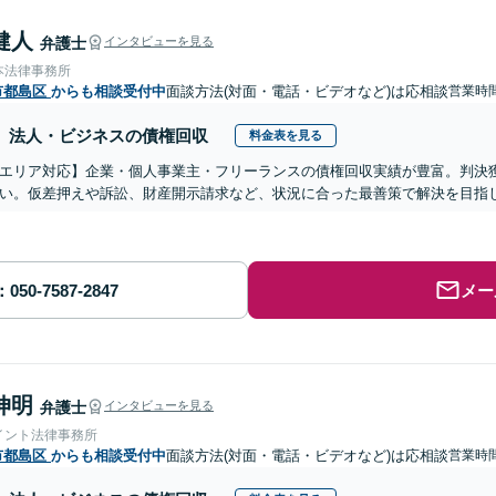
健人
弁護士
インタビューを見る
本法律事務所
市都島区
からも相談受付中
面談方法(対面・電話・ビデオなど)は応相談
営業時間
法人・ビジネスの債権回収
料金表を見る
エリア対応】企業・個人事業主・フリーランスの債権回収実績が豊富。判決
い。仮差押えや訴訟、財産開示請求など、状況に合った最善策で解決を目指
メー
伸明
弁護士
インタビューを見る
イント法律事務所
市都島区
からも相談受付中
面談方法(対面・電話・ビデオなど)は応相談
営業時間