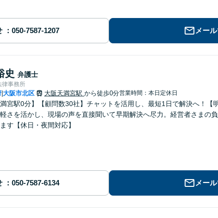
せ
メール
裕史
弁護士
法律事務所
府
大阪市北区
大阪天満宮駅
から徒歩0分
営業時間：本日定休日
|
満宮駅0分】【顧問数30社】チャットを活用し、最短1日で解決へ！【
軽さを活かし、現場の声を直接聞いて早期解決へ尽力。経営者さまの負
ます【休日・夜間対応】
せ
メール