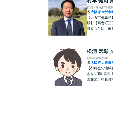
村本 健司
友渕・希法律事務
大阪府
大阪市
|
【大阪市都島区
駅】【高倉町三
識をもとに、依
松浦 宏彰
都島法律事務所
大阪府
大阪市
|
【都島区で地域
きを明確に説明
回面談予約受付