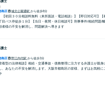
弁護士
所
都島区
城北公園通駅
から徒歩8分
】【初回３０分相談料無料（来所面談・電話相談）】【即日対応可】【
丁目バス停徒歩１分】【当日・夜間・休日相談可】刑事事件/相続問題/
頼者様の不安を解消し、問題解決へ導きます
弁護士
都島区
野江内代駅
から徒歩3分
密着型の法律相談】相続・交通事故・債務整理に注力する弁護士が親身
し、あなたの不安を解消します。大阪市都島区の皆様、まずはお気軽に
中