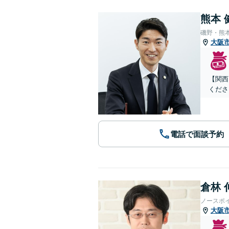
熊本 
磯野・熊
大阪
【関西
くださ
電話で面談予約
倉林 
ノースポ
大阪