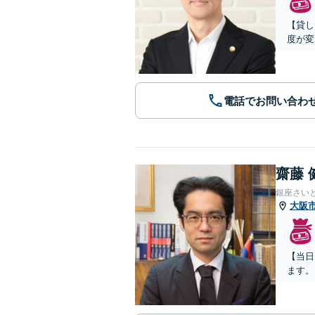
【貸し
度が変
電話でお問い合わ
齋藤 
銀座さい
大阪
【当日
ます。