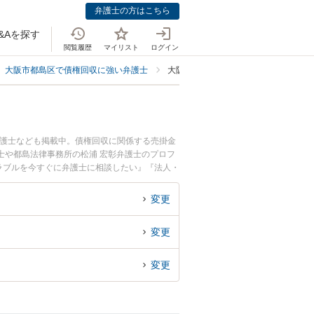
弁護士の方はこちら
&Aを探す
閲覧履歴
マイリスト
ログイン
大阪市都島区で債権回収に強い弁護士
大阪市都島区で法人・ビジネスに強い
弁護士なども掲載中。債権回収に関係する売掛金
士や都島法律事務所の松浦 宏彰弁護士のプロフ
ラブルを今すぐに弁護士に相談したい』『法人・
相談できる大阪市都島区内の弁護士に相談予約し
変更
変更
変更