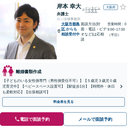
岸本 幸大
大阪府
インタビュ
ーを見る
弁護士
ロン法律事務所
大阪市都島
面談方法(対
営業時間：0
区
からも
面・電話・ビデ
9:00~17:00
相談受付中
オなど)は応相
（平日）
談
離婚書類作成
【子どものいる女性側専門（男性側受任不可）】【５歳児３歳児０歳
児育児中】【ベビースペース設置可】【駅徒歩1分】【時間外・休日
も柔軟対応】【出張相談可】
料金表を見る
電話で面談予約
メールで面談予約