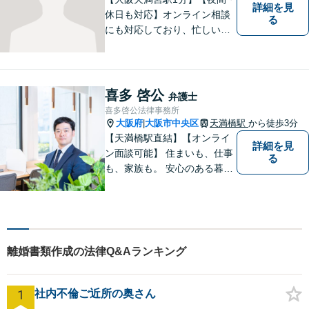
詳細を見
休日も対応】オンライン相談
る
にも対応しており、忙しい方
でも気軽にご相談いただけま
す。どんな問題にも粘り強く
向き合い、最良の結果を導き
出せるよう全力を尽くして参
喜多 啓公
弁護士
ります！企業法務から個人ト
喜多啓公法律事務所
ラブルまで幅広く対応。【完
大阪府
大阪市中央区
天満橋駅
から徒歩3分
|
全個室で相談】
【天満橋駅直結】【オンライ
詳細を見
ン面談可能】 住まいも、仕事
る
も、家族も。 安心のある暮ら
しのための法的サポートを
離婚書類作成の法律Q&Aランキング
1
社内不倫ご近所の奥さん