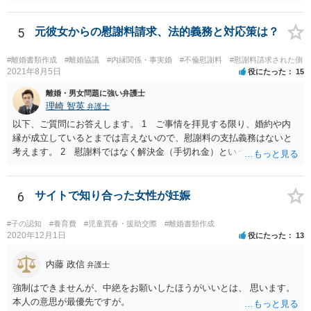
5
元彼女からの慰謝料請求、法的義務と対応策は？
#離婚書類作成
#離婚協議
#内縁関係・事実婚
#不倫慰謝料
#慰謝料請求された側
2021年8月5日
役にたった
15
離婚・男女問題に強い弁護士
理崎 智英
弁護士
以下、ご質問にお答えします。 1 ご事情を拝見する限り、婚約や内
縁が成立しているとまでは言えないので、慰謝料の支払義務はないと
考えます。 2 慰謝料ではなく解決金（手切れ金）という名目で数十
万円支払えば良いと思います。 3 今後同じような請求をされないよ
うに合意書を取り交わす必要はあると思います。 4 合意書を取り交
わし、その中で精算条項（一切の債権債務のないことを確認する）を
6
サイトで知り合った女性が妊娠
設ければ、大丈夫です。
#子の認知
#養育費
#児童買春・援助交際
#離婚書類作成
2020年12月1日
役にたった
13
内藤 政信
弁護士
強制はできませんが、中絶をお願いしたほうがいいとは、 思います。
本人の意思が最優先ですが。