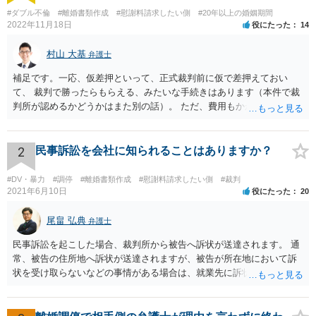
#ダブル不倫
#離婚書類作成
#慰謝料請求したい側
#20年以上の婚姻期間
2022年11月18日
役にたった
14
村山 大基
弁護士
補足です。一応、仮差押といって、正式裁判前に仮で差押えておい
て、 裁判で勝ったらもらえる、みたいな手続きはあります（本件で裁
判所が認めるかどうかはまた別の話）。 ただ、費用もかかりますし、
必ず本件で認められるとも限りませんので、現時点で仮差押を考える
のであれば、 面談相談に行って詳しく話を聞いてみましょう。
2
民事訴訟を会社に知られることはありますか？
#DV・暴力
#調停
#離婚書類作成
#慰謝料請求したい側
#裁判
2021年6月10日
役にたった
20
尾畠 弘典
弁護士
民事訴訟を起こした場合、裁判所から被告へ訴状が送達されます。 通
常、被告の住所地へ訴状が送達されますが、被告が所在地において訴
状を受け取らないなどの事情がある場合は、就業先に訴状が送達され
る可能性があります。 また、例えば就業先におけるわいせつ行為が問
題となっているケースや、目撃者として就業先の従業員がおり、目撃
者に証言してもらうことが必要になるケースなどでは、裁判の追行