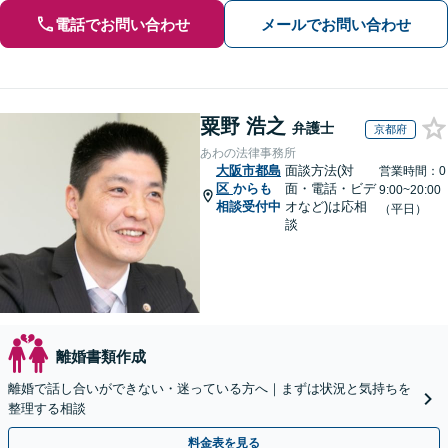
電話でお問い合わせ
メールでお問い合わせ
粟野 浩之
弁護士
京都府
あわの法律事務所
大阪市都島
面談方法(対
営業時間：0
区
からも
面・電話・ビデ
9:00~20:00
相談受付中
オなど)は応相
（平日）
談
離婚書類作成
離婚で話し合いができない・迷っている方へ｜まずは状況と気持ちを
整理する相談
料金表を見る