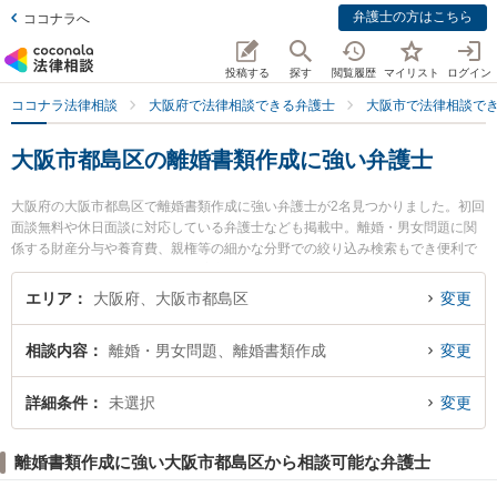
弁護士の方はこちら
ココナラへ
投稿する
探す
閲覧履歴
マイリスト
ログイン
ココナラ法律相談
大阪府で法律相談できる弁護士
大阪市で法律相談で
大阪市都島区の離婚書類作成に強い弁護士
大阪府の大阪市都島区で離婚書類作成に強い弁護士が2名見つかりました。初回
面談無料や休日面談に対応している弁護士なども掲載中。離婚・男女問題に関
係する財産分与や養育費、親権等の細かな分野での絞り込み検索もでき便利で
す。特に都島法律事務所の松浦 宏彰弁護士や友渕・希法律事務所の村本 健司弁
護士のプロフィール情報や弁護士費用、強みなどが注目されています。『大阪
エリア
大阪府、大阪市都島区
変更
市都島区で土日や夜間に発生した離婚書類作成のトラブルを今すぐに弁護士に
相談したい』『離婚書類作成のトラブル解決の実績豊富な近くの弁護士を検索
相談内容
離婚・男女問題、離婚書類作成
変更
したい』『初回相談無料で離婚書類作成を法律相談できる大阪市都島区内の弁
護士に相談予約したい』などでお困りの相談者さんにおすすめです。
詳細条件
未選択
変更
離婚書類作成に強い大阪市都島区から相談可能な弁護士