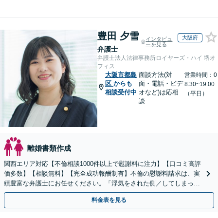
豊田 夕雪
大阪府
インタビュ
ーを見る
弁護士
弁護士法人法律事務所ロイヤーズ・ハイ 堺オ
フィス
大阪市都島
面談方法(対
営業時間：0
区
からも
面・電話・ビデ
8:30~19:00
相談受付中
オなど)は応相
（平日）
談
離婚書類作成
関西エリア対応【不倫相談1000件以上で慰謝料に注力】【口コミ高評
価多数】【相談無料】【完全成功報酬制有】不倫の慰謝料請求は、実
績豊富な弁護士にお任せください。「浮気をされた側／してしまった
側両方対応」人情派弁護士！
料金表を見る