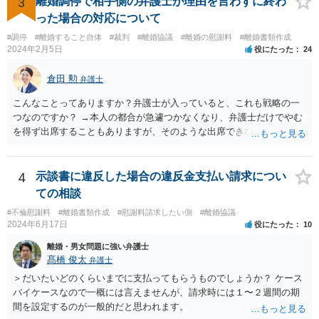
3
離婚調停で相手側の弁護士が理由を言わずに終わ
上、就業先に協力を仰がなければならない場合や、就業先の従業員に
った場合の対応について
協力を仰がなければならない場合があります。 また、仮に訴訟におい
#調停
#離婚すること自体
#裁判
#離婚協議
#離婚の慰謝料
#離婚書類作成
ていくらかの賠償が認められたとして、被告がこれを任意に支払わな
2024年2月5日
役にたった
24
い場合は、強制執行を申し立てることで債権の回収を図ることができ
ます。 例えば、被告の給料を差し押さえる場合には、裁判所から被告
倉田 勲
弁護士
の就業先に文書が送付されますので、訴訟が起こったことを事後的に
就業先が覚知することになります。 警察への被害届の提出というの
こんなことってありますか？弁護士が入っていると、これも戦略の一
は、必須ではありません。 ただ、当然ながら強制わいせつを行ったこ
つなのですか？ →本人の都合が急遽つかなくなり、弁護士だけでやむ
との証拠がなければ、民事訴訟で勝訴することはできません。
を得ず出席することもありますが、そのような出席できない理由がな
ければ一般的には本人と弁護士が同席して進めるのが通常であり、あ
えて弁護士だけで出席する戦略は聞いたことはありません。
4
示談書に違反した場合の違反金支払い請求につい
ての相談
#不倫慰謝料
#離婚書類作成
#慰謝料請求したい側
#離婚協議
2024年6月17日
役にたった
10
離婚・男女問題に強い弁護士
髙橋 俊太
弁護士
＞だいたいどのくらいまでに支払ってもらうものでしょうか？ ケース
バイケースなので一概には言えませんが、請求時には１〜２週間の期
間を設定するのが一般的だと思われます。