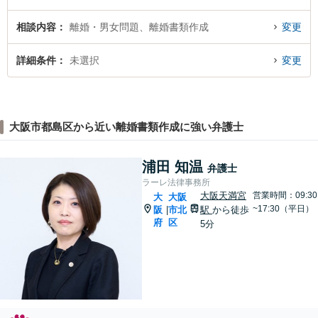
相談内容
離婚・男女問題、離婚書類作成
変更
詳細条件
未選択
変更
大阪市都島区から近い離婚書類作成に強い弁護士
浦田 知温
弁護士
ラーレ法律事務所
大阪天満宮
営業時間：09:30
大
大阪
~17:30（平日）
阪
市北
駅
から徒歩
|
府
区
5分