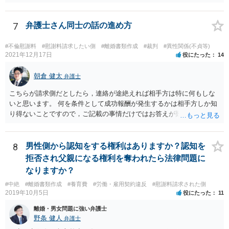
7
弁護士さん同士の話の進め方
#不倫慰謝料
#慰謝料請求したい側
#離婚書類作成
#裁判
#異性関係(不貞等)
2021年12月17日
役にたった
14
朝倉 健太
弁護士
こちらが請求側だとしたら，連絡が途絶えれば相手方は特に何もしな
いと思います。 何を条件として成功報酬が発生するかは相手方しか知
り得ないことですので，ご記載の事情だけではお答えが難しいです。
一年以上あけた場合に委任契約が終了していることも，明確に終了さ
せずに続いていることも，いずれもあり得ると思います。個々の弁護
士の考え方によります。
8
男性側から認知をする権利はありますか？認知を
拒否され父親になる権利を奪われたら法律問題に
なりますか？
#中絶
#離婚書類作成
#養育費
#労働・雇用契約違反
#慰謝料請求された側
2019年10月5日
役にたった
11
離婚・男女問題に強い弁護士
野条 健人
弁護士