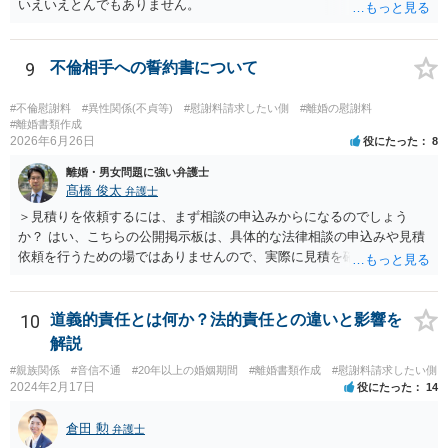
いえいえとんでもありません。
9
不倫相手への誓約書について
#不倫慰謝料
#異性関係(不貞等)
#慰謝料請求したい側
#離婚の慰謝料
#離婚書類作成
2026年6月26日
役にたった
8
離婚・男女問題に強い弁護士
髙橋 俊太
弁護士
＞見積りを依頼するには、まず相談の申込みからになるのでしょう
か？ はい、こちらの公開掲示板は、具体的な法律相談の申込みや見積
依頼を行うための場ではありませんので、実際に見積を確認されたい
場合には、個別に法律事務所又は弁護士宛てに、相談申込みや問い合
わせをしていただく必要があります。
10
道義的責任とは何か？法的責任との違いと影響を
解説
#親族関係
#音信不通
#20年以上の婚姻期間
#離婚書類作成
#慰謝料請求したい側
2024年2月17日
役にたった
14
倉田 勲
弁護士