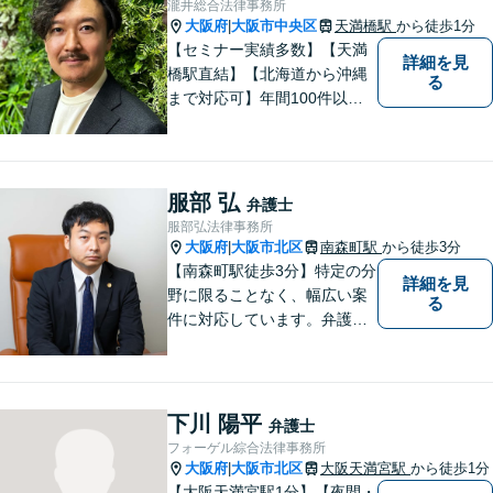
瀧井総合法律事務所
大阪府
大阪市中央区
天満橋駅
から徒歩1分
|
【セミナー実績多数】【天満
詳細を見
橋駅直結】【北海道から沖縄
る
まで対応可】年間100件以上
の男女トラブルに対応。共感
重視の手厚いサポートで安
心！交通事故案件も分かりや
すくご説明します【土日対応
服部 弘
弁護士
可】【電話・メール・LINEで
服部弘法律事務所
面談予約可】
大阪府
大阪市北区
南森町駅
から徒歩3分
|
【南森町駅徒歩3分】特定の分
詳細を見
野に限ることなく、幅広い案
る
件に対応しています。弁護士
へのご相談が初めての方でも
安心していただけるよう、丁
寧に向き合ってまいります。
まずはお気軽にご相談くださ
下川 陽平
弁護士
い。
フォーゲル綜合法律事務所
大阪府
大阪市北区
大阪天満宮駅
から徒歩1分
|
【大阪天満宮駅1分】【夜間・