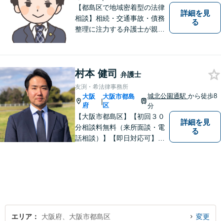
【都島区で地域密着型の法律
詳細を見
相談】相続・交通事故・債務
る
整理に注力する弁護士が親身
に対応。費用や手続きを明確
に説明し、あなたの不安を解
消します。大阪市都島区の皆
村本 健司
様、まずはお気軽にご連絡く
弁護士
ださい。初回面談予約受付中
友渕・希法律事務所
城北公園通駅
から徒歩8
大阪
大阪市都島
|
府
区
分
【大阪市都島区】【初回３０
詳細を見
分相談料無料（来所面談・電
る
話相談）】【即日対応可】
【都島駅・城北公園通駅】
【高倉町三丁目バス停徒歩１
分】【当日・夜間・休日相談
可】刑事事件/相続問題/離婚問
題など経験と知識をもとに、
依頼者様の不安を解消し、問
題解決へ導きます
エリア
大阪府、大阪市都島区
変更