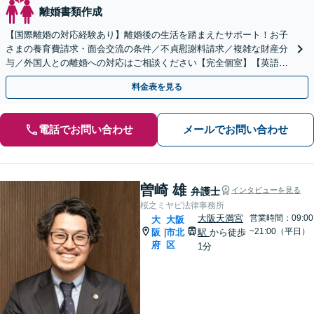
離婚書類作成
【国際離婚の対応経験あり】離婚後の生活を踏まえたサポート！お子
さまの養育費請求・面会交流の条件／不貞慰謝料請求／複雑な財産分
与／外国人との離婚への対応はご相談ください【完全個室】【英語対
応可】【大阪天満宮駅5分】
料金表を見る
電話でお問い合わせ
メールでお問い合わせ
曽崎 雄
弁護士
インタビューを見る
桜之ミヤビ法律事務所
大阪天満宮
営業時間：09:00
大
大阪
~21:00（平日）
阪
市北
駅
から徒歩
|
府
区
1分