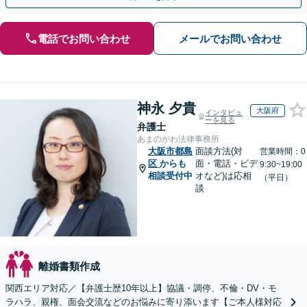
電話でお問い合わせ
メールでお問い合わせ
神永 夕貴
大阪府
インタビュ
ーを見る
弁護士
あまのがわ法律事務所
大阪市都島
面談方法(対
営業時間：0
区
からも
面・電話・ビデ
9:30~19:00
相談受付中
オなど)は応相
（平日）
談
離婚書類作成
関西エリア対応／【弁護士歴10年以上】協議・調停、不倫・DV・モ
ラハラ、親権、面会交流などのお悩みに寄り添います【ご本人様対応