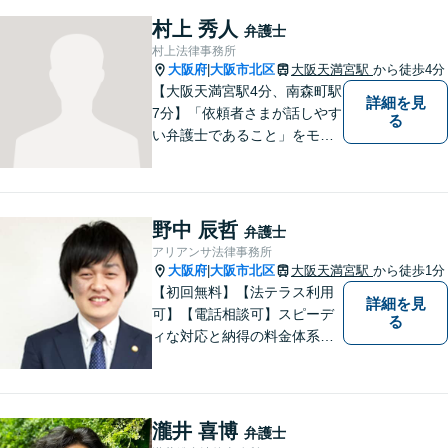
村上 秀人
弁護士
村上法律事務所
大阪府
大阪市北区
大阪天満宮駅
から徒歩4分
|
【大阪天満宮駅4分、南森町駅
詳細を見
7分】「依頼者さまが話しやす
る
い弁護士であること」をモッ
トーに、誠心誠意対応いたし
ます。不安を少しでも解消し
ていただけるよう、ゆっくり
と丁寧に説明していきますの
野中 辰哲
弁護士
で、法律相談が初めての方で
アリアンサ法律事務所
も安心してお問合せくださ
大阪府
大阪市北区
大阪天満宮駅
から徒歩1分
|
い。
【初回無料】【法テラス利用
詳細を見
可】【電話相談可】スピーデ
る
ィな対応と納得の料金体系で
安心してご依頼いただけるよ
う努めております。まずはお
気軽にご相談ください。
瀧井 喜博
弁護士