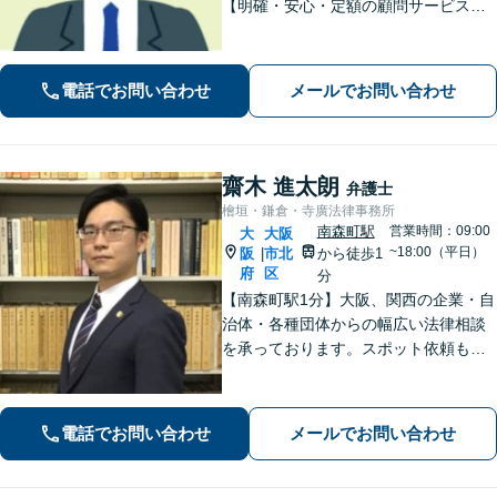
【明確・安心・定額の顧問サービス】
フットワークの軽さを活かし、現場の
声を直接聞いて早期解決へ尽力。経営
者さまの負担を減らし、皆さまにとっ
電話でお問い合わせ
メールでお問い合わせ
て最善の解決を目指します【休日・夜
間対応】
齋木 進太朗
弁護士
檜垣・鎌倉・寺廣法律事務所
南森町駅
営業時間：09:00
大
大阪
~18:00（平日）
阪
市北
から徒歩1
|
府
区
分
【南森町駅1分】大阪、関西の企業・自
治体・各種団体からの幅広い法律相談
を承っております。スポット依頼も可
能。「かかりつけ弁護士」として、経
営者さまに頼っていただけるよう、真
心を込めて取り組んでまいります【電
電話でお問い合わせ
メールでお問い合わせ
話・WEB面談可】【セカンドオピニオ
ン可】