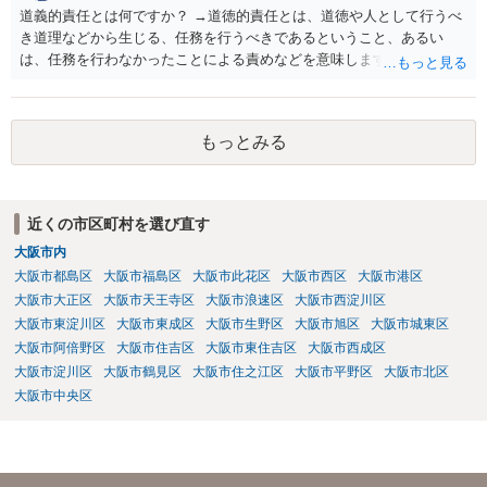
道義的責任とは何ですか？ →道徳的責任とは、道徳や人として行うべ
き道理などから生じる、任務を行うべきであるということ、あるい
は、任務を行わなかったことによる責めなどを意味します。 道義的責
任では、倫理ないし道徳上の責任のため法的責任のような強制力や罰
則はありませんが、道義的責任を果たさないことで、他人からの信用
を無くす、不遇を受けるなどの一般的にはそのような事実上の不利益
もっとみる
が生じます。
近くの市区町村を選び直す
大阪市内
大阪市都島区
大阪市福島区
大阪市此花区
大阪市西区
大阪市港区
大阪市大正区
大阪市天王寺区
大阪市浪速区
大阪市西淀川区
大阪市東淀川区
大阪市東成区
大阪市生野区
大阪市旭区
大阪市城東区
大阪市阿倍野区
大阪市住吉区
大阪市東住吉区
大阪市西成区
大阪市淀川区
大阪市鶴見区
大阪市住之江区
大阪市平野区
大阪市北区
大阪市中央区