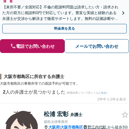
【来所不要／全国対応】不倫の慰謝料問題は請求したい方・請求され
た方の双方に相談料0円で対応しています。豊富な実績と経験のある
弁護士が交渉から解決まで徹底サポートします。無料の証拠診断や着
手金の返還保証もありますので安心してご相談ください。
料金表を見る
電話でお問い合わせ
メールでお問い合わせ
大阪市都島区に所在する弁護士
大阪市都島区の事務所等での面談予約が可能です。
2
人の弁護士が見つかりました
(検索結果について詳しくは
こちら
)
2件中 1-2件を表示
松浦 宏彰
弁護士
都島法律事務所
大阪府
大阪市都島区
野江内代駅
から徒歩3分
|