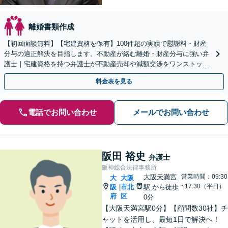
離婚書類作成
【初回面談無料】【宅建資格を保有】100件超の実績で慰謝料・財産
分与の適正解決を目指します。不動産が絡む離婚・財産分与に強い弁
護士｜宅建資格を持つ弁護士が不動産売却や減額交渉をワンストップ
でサポートします。
料金表を見る
電話でお問い合わせ
メールでお問い合わせ
阪田 裕史
弁護士
阪神総合法律事務所
大阪天満宮
営業時間：09:30
大
大阪
~17:30（平日）
阪
市北
駅
から徒歩
|
府
区
0分
【大阪天満宮駅0分】【顧問数30社】チ
ャットを活用し、最短1日で解決へ！