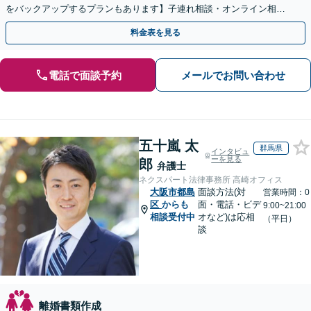
をバックアップするプランもあります】子連れ相談・オンライン相談
OK【直接初回面談30分無料】
料金表を見る
電話で面談予約
メールでお問い合わせ
五十嵐 太
群馬県
インタビュ
ーを見る
郎
弁護士
ネクスパート法律事務所 高崎オフィス
大阪市都島
面談方法(対
営業時間：0
区
からも
面・電話・ビデ
9:00~21:00
相談受付中
オなど)は応相
（平日）
談
離婚書類作成