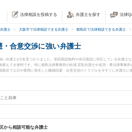
法律相談を投稿する
弁護士を探す
法律Q
弁護士
大阪市で法律相談できる弁護士
都島区で法律相談できる弁護士
避・合意交渉に強い弁護士
強い弁護士が2名見つかりました。初回面談無料や休日面談に対応している弁護士
検索もでき便利です。特に都島法律事務所の松浦 宏彰弁護士や友渕・希法律事務所
都島区で土日や夜間に発生した離婚回避・合意交渉のトラブルを今すぐに弁護士に
初回相談無料で離婚回避・合意交渉を法律相談できる大阪市都島区内の弁護士に相
こと自体
区から相談可能な弁護士