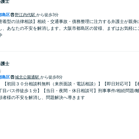
弁護士
都島区
野江内代駅
から徒歩3分
密着型の法律相談】相続・交通事故・債務整理に注力する弁護士が親身
し、あなたの不安を解消します。大阪市都島区の皆様、まずはお気軽に
中
弁護士
所
都島区
城北公園通駅
から徒歩8分
】【初回３０分相談料無料（来所面談・電話相談）】【即日対応可】【
丁目バス停徒歩１分】【当日・夜間・休日相談可】刑事事件/相続問題/
頼者様の不安を解消し、問題解決へ導きます