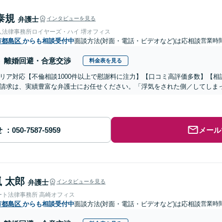
泰規
弁護士
インタビューを見る
人法律事務所ロイヤーズ・ハイ 堺オフィス
市都島区
からも相談受付中
面談方法(対面・電話・ビデオなど)は応相談
営業時間
離婚回避・合意交渉
料金表を見る
リア対応【不倫相談1000件以上で慰謝料に注力】【口コミ高評価多数】【
請求は、実績豊富な弁護士にお任せください。「浮気をされた側／してしま
せ
メール
 太郎
弁護士
インタビューを見る
ート法律事務所 高崎オフィス
市都島区
からも相談受付中
面談方法(対面・電話・ビデオなど)は応相談
営業時間