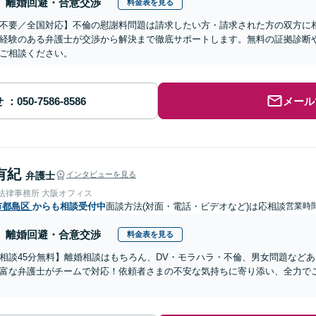
離婚回避・合意交渉
料金表を見る
不要／全国対応】不倫の慰謝料問題は請求したい方・請求された方の双方に
経験のある弁護士が交渉から解決まで徹底サポートします。無料の証拠診断
ご相談ください。
せ
メール
有紀
弁護士
インタビューを見る
nse法律事務所 大阪オフィス
市都島区
からも相談受付中
面談方法(対面・電話・ビデオなど)は応相談
営業時間
離婚回避・合意交渉
料金表を見る
相談45分無料】離婚相談はもちろん、DV・モラハラ・不倫、男女問題など
富な弁護士がチームで対応！依頼者さまの不安な気持ちに寄り添い、全力で