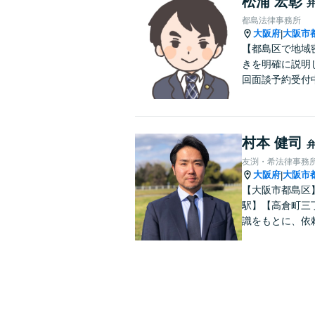
松浦 宏彰
都島法律事務所
大阪府
大阪市
|
【都島区で地域
きを明確に説明
回面談予約受付
村本 健司
友渕・希法律事務
大阪府
大阪市
|
【大阪市都島区
駅】【高倉町三
識をもとに、依