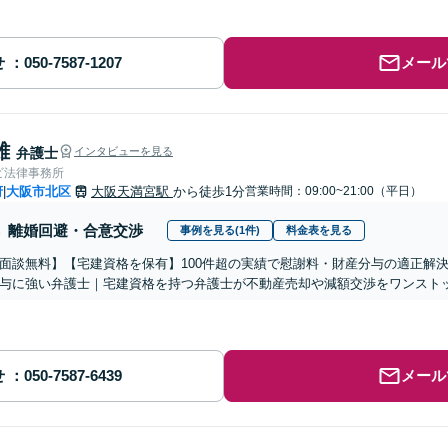
せ
メール
雄
弁護士
インタビューを見る
ビ法律事務所
府
大阪市北区
大阪天満宮駅
から徒歩1分
営業時間：09:00~21:00（平日）
|
離婚回避・合意交渉
事例を見る(1件)
料金表を見る
面談無料】【宅建資格を保有】100件超の実績で慰謝料・財産分与の適正解
与に強い弁護士｜宅建資格を持つ弁護士が不動産売却や減額交渉をワンスト
せ
メール