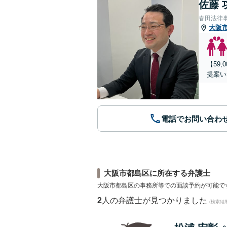
佐藤 
春田法律
大阪
【59
提案い
電話でお問い合わ
大阪市都島区に所在する弁護士
大阪市都島区の事務所等での面談予約が可能で
2
人の弁護士が見つかりました
(検索結