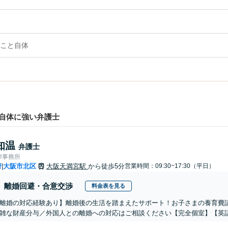
こと自体
自体に強い弁護士
知温
弁護士
律事務所
府
大阪市北区
大阪天満宮駅
から徒歩5分
営業時間：09:30~17:30（平日）
|
離婚回避・合意交渉
料金表を見る
離婚の対応経験あり】離婚後の生活を踏まえたサポート！お子さまの養育費
雑な財産分与／外国人との離婚への対応はご相談ください【完全個室】【英