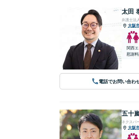
太田 
弁護士法
大阪
関西エ
慰謝料
電話でお問い合わ
五十嵐
ネクスパ
大阪