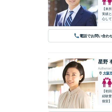
【来所
実績と
心して
電話でお問い合わ
星野 
Authe
大阪
【初回
経験豊
個室】