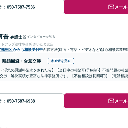
せ
メール
真吾
弁護士
インタビューを見る
ートアップ法律事務所 さいたま支店
市都島区
からも相談受付中
面談方法(対面・電話・ビデオなど)は応相談
営業時間
離婚回避・合意交渉
料金表を見る
・浮気の慰謝料請求をされたら】【当日中の相談可(予約制)】不倫問題の相談
交渉・解決実績が豊富な法律事務所です。【不倫相談は初回0円】【電話相談
せ
メール