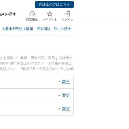
弁護士の方はこちら
&Aを探す
閲覧履歴
マイリスト
ログイン
大阪市都島区で離婚・男女問題に強い弁護士
大阪市都島区で離婚すること自
なども掲載中。離婚・男女問題に関係する財産分
の村本 健司弁護士のプロフィール情報や弁護士
相談したい』『離婚回避・合意交渉のトラブル解
談予約したい』などでお困りの相談者さんにおす
変更
変更
変更