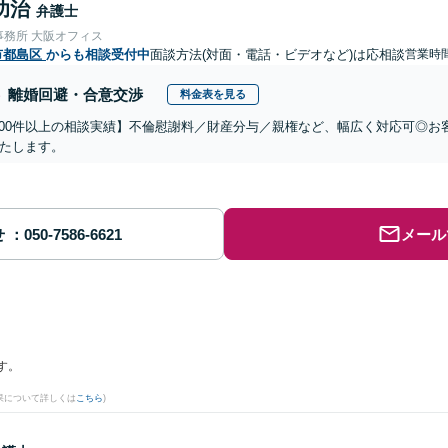
功治
弁護士
事務所 大阪オフィス
市都島区
からも相談受付中
面談方法(対面・電話・ビデオなど)は応相談
営業時間
離婚回避・合意交渉
料金表を見る
,000件以上の相談実績】不倫慰謝料／財産分与／親権など、幅広く対応可◎
たします。
せ
メール
す。
果について詳しくは
こちら
)