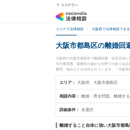
ココナラへ
ココナラ法律相談
大阪府で法律相談できる
大阪市都島区の離婚回
大阪府の大阪市都島区で離婚回避・合意交渉に
与や養育費、親権等の細かな分野での絞り込み
費用、強みなどが注目されています。『大阪市
決の実績豊富な近くの弁護士を検索したい』『
すめです。
エリア
大阪府、大阪市都島区
相談内容
離婚・男女問題、離婚する
詳細条件
未選択
離婚すること自体に強い大阪市都島