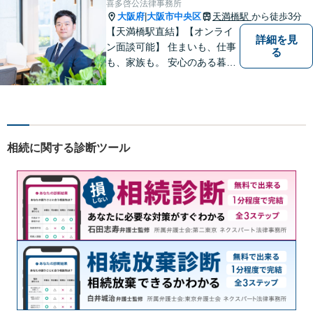
喜多啓公法律事務所
ラブルまで幅広く対応。【完
大阪府
大阪市中央区
天満橋駅
から徒歩3分
|
全個室で相談】
【天満橋駅直結】【オンライ
詳細を見
ン面談可能】 住まいも、仕事
る
も、家族も。 安心のある暮ら
しのための法的サポートを
相続に関する診断ツール