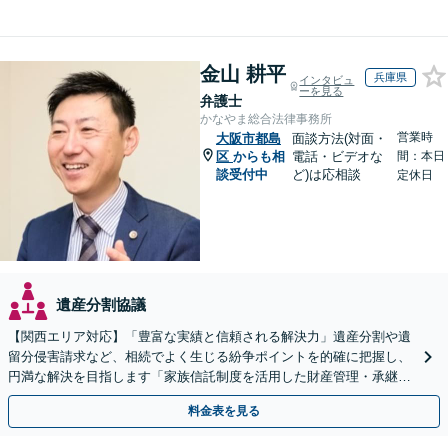
金山 耕平
兵庫県
インタビュ
ーを見る
弁護士
かなやま総合法律事務所
営業時
大阪市都島
面談方法(対面・
区
からも相
電話・ビデオな
間：本日
談受付中
ど)は応相談
定休日
遺産分割協議
【関西エリア対応】「豊富な実績と信頼される解決力」遺産分割や遺
留分侵害請求など、相続でよく生じる紛争ポイントを的確に把握し、
円満な解決を目指します「家族信託制度を活用した財産管理・承継プ
ランのご提案」「次世代へ想いを託す円滑な事業承継」
料金表を見る