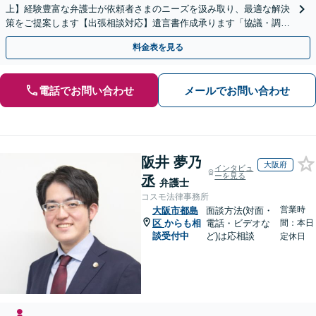
上】経験豊富な弁護士が依頼者さまのニーズを汲み取り、最適な解決
策をご提案します【出張相談対応】遺言書作成承ります「協議・調
停・審判どの段階でも相談OK」【分割・後払い利用可】
料金表を見る
電話でお問い合わせ
メールでお問い合わせ
阪井 夢乃
大阪府
インタビュ
ーを見る
丞
弁護士
コスモ法律事務所
営業時
大阪市都島
面談方法(対面・
区
からも相
電話・ビデオな
間：本日
談受付中
ど)は応相談
定休日