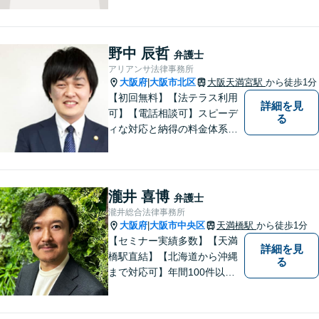
トーに、誠心誠意対応いたし
ます。不安を少しでも解消し
ていただけるよう、ゆっくり
と丁寧に説明していきますの
野中 辰哲
弁護士
で、法律相談が初めての方で
アリアンサ法律事務所
も安心してお問合せくださ
大阪府
大阪市北区
大阪天満宮駅
から徒歩1分
|
い。
【初回無料】【法テラス利用
詳細を見
可】【電話相談可】スピーデ
る
ィな対応と納得の料金体系で
安心してご依頼いただけるよ
う努めております。まずはお
気軽にご相談ください。
瀧井 喜博
弁護士
瀧井総合法律事務所
大阪府
大阪市中央区
天満橋駅
から徒歩1分
|
【セミナー実績多数】【天満
詳細を見
橋駅直結】【北海道から沖縄
る
まで対応可】年間100件以上
の男女トラブルに対応。共感
重視の手厚いサポートで安
心！交通事故案件も分かりや