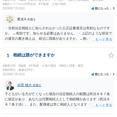
#相続トラブルの代理交渉
#不動産・土地の相続
2026年7月18日
役にたった
3
匿名A
弁護士
・当初法定相続人に知らされなかった公正証書遺言は有効なものです
か。 →有効です。知らせる必要はありません。 ・上記のような状況で
の遺言の書き換えは、叔父に瑕疵がありますか。→無いです。 ・分割
する場合の比率は、現状で、客観的に見てどの程度が妥当と考えられ
ますか。 →本人が自由に決められますので、どこが妥当とは言えない
です。客観的な基準もありません。 ・できれば穏やかに、分割を拒否
5
相続は誰ができますか
することはできますか。 →分割を拒否するということは、遺産はいら
ないということでしょうか。遺言で、受取を指定されててもいらない
#遺産分割
#協議
#不動産・土地の相続
#相続人調査・確定
と拒否することはできます。理由を説明する必要はありません。
#相続登記（義務化対応）
2026年7月16日
役にたった
2
吉田 雄大
弁護士
子どもがいる方が亡くなった場合の法定相続人の範囲は民法８８７条
に規定があり、あなたは代襲相続人として相続権があります（民法８
８７条２項）。 また、配偶者は常に相続人となります（民法８９０
条）。 「祖父の子供３人」の方の配偶者がご健在であれば、その方に
も相続権があります。つまり、孫５人に加えて「おじ又はおば」にも