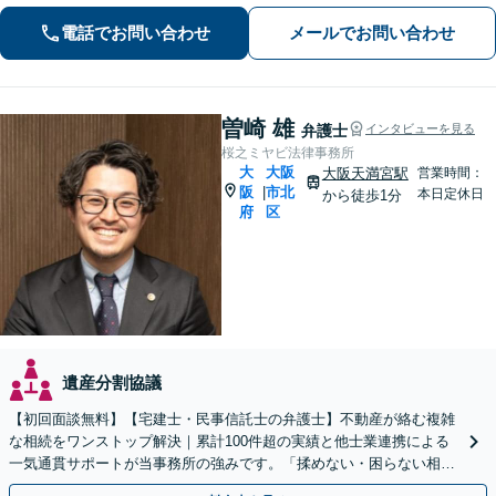
ル相談可】【JR東西線大阪天満宮駅5
電話でお問い合わせ
メールでお問い合わせ
分】
曽崎 雄
弁護士
インタビューを見る
桜之ミヤビ法律事務所
大
大阪
大阪天満宮駅
営業時間：
阪
市北
|
本日定休日
から徒歩1分
府
区
遺産分割協議
【初回面談無料】【宅建士・民事信託士の弁護士】不動産が絡む複雑
な相続をワンストップ解決｜累計100件超の実績と他士業連携による
一気通貫サポートが当事務所の強みです。「揉めない・困らない相
続」を形にします。