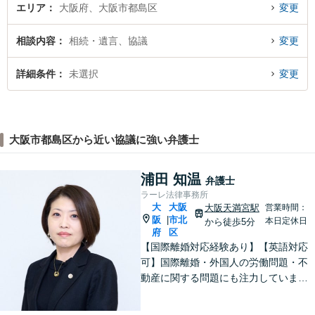
題解決へ導きます
エリア
大阪府、大阪市都島区
変更
相談内容
相続・遺言、協議
変更
詳細条件
未選択
変更
大阪市都島区から近い協議に強い弁護士
浦田 知温
弁護士
ラーレ法律事務所
大
大阪
大阪天満宮駅
営業時間：
阪
市北
|
本日定休日
から徒歩5分
府
区
【国際離婚対応経験あり】【英語対応
可】国際離婚・外国人の労働問題・不
動産に関する問題にも注力していま
す。海外企業と取引をしている企業さ
まをサポート！【電話相談可】【メー