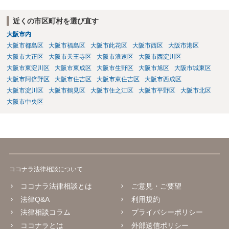
相続権がある可能性があります。
近くの市区町村を選び直す
大阪市内
大阪市都島区
大阪市福島区
大阪市此花区
大阪市西区
大阪市港区
大阪市大正区
大阪市天王寺区
大阪市浪速区
大阪市西淀川区
大阪市東淀川区
大阪市東成区
大阪市生野区
大阪市旭区
大阪市城東区
大阪市阿倍野区
大阪市住吉区
大阪市東住吉区
大阪市西成区
大阪市淀川区
大阪市鶴見区
大阪市住之江区
大阪市平野区
大阪市北区
大阪市中央区
ココナラ法律相談について
ココナラ法律相談とは
ご意見・ご要望
法律Q&A
利用規約
法律相談コラム
プライバシーポリシー
ココナラとは
外部送信ポリシー