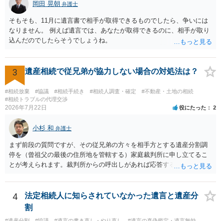
岡田 晃朝
弁護士
そもそも、11月に遺言書で相手が取得できるものでしたら、争いには
なりません。 例えば遺言では、あなたが取得できるのに、相手が取り
込んだのでしたらそうでしょうね。
3
遺産相続で従兄弟が協力しない場合の対処法は？
#相続放棄
#協議
#相続手続き
#相続人調査・確定
#不動産・土地の相続
#相続トラブルの代理交渉
2026年7月22日
役にたった
2
小杉 和
弁護士
まず前段の質問ですが、その従兄弟の方々を相手方とする遺産分割調
停を（曾祖父の最後の住所地を管轄する）家庭裁判所に申し立てるこ
とが考えられます。裁判所からの呼出しがあれば応答する可能性がま
だあるのではないでしょうか。 後段の質問については、相続放棄は可
能と思われます。時間が思った以上にないので必要書類をてきぱきと
揃える必要があります。その点是非御注意ください。
4
法定相続人に知らされていなかった遺言と遺産分
割
#遺産分割
#協議
#遺言の書き直し・やり直し
#遺言の真偽鑑定・遺言無効