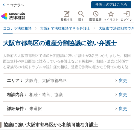
弁護士の方はこちら
ココナラへ
投稿する
探す
閲覧履歴
マイリスト
ログイン
ココナラ法律相談
大阪府で法律相談できる弁護士
大阪市で法律相談で
大阪市都島区の遺産分割協議に強い弁護士
大阪府の大阪市都島区で遺産分割協議に強い弁護士が2名見つかりました。初回
面談無料や休日面談に対応している弁護士なども掲載中。相続・遺言に関係す
る家族間の相続トラブルや認知症の相続、遺産分割等の細かな分野での絞り込
み検索もでき便利です。特に都島法律事務所の松浦 宏彰弁護士や友渕・希法律
事務所の村本 健司弁護士のプロフィール情報や弁護士費用、強みなどが注目さ
エリア
大阪府、大阪市都島区
変更
れています。『大阪市都島区で土日や夜間に発生した遺産分割協議のトラブル
を今すぐに弁護士に相談したい』『遺産分割協議のトラブル解決の実績豊富な
相談内容
相続・遺言、協議
変更
近くの弁護士を検索したい』『初回相談無料で遺産分割協議を法律相談できる
大阪市都島区内の弁護士に相談予約したい』などでお困りの相談者さんにおす
すめです。
詳細条件
未選択
変更
協議に強い大阪市都島区から相談可能な弁護士