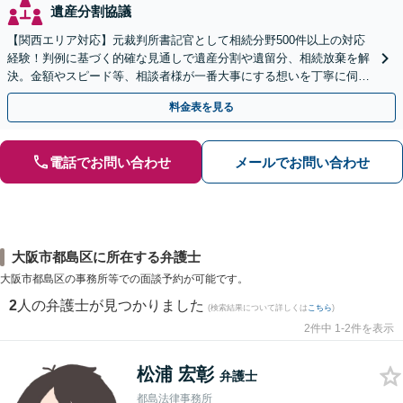
遺産分割協議
【関西エリア対応】元裁判所書記官として相続分野500件以上の対応
経験！判例に基づく的確な見通しで遺産分割や遺留分、相続放棄を解
決。金額やスピード等、相談者様が一番大事にする想いを丁寧に伺い
最善の解決策を提案【WEB面談可】
料金表を見る
電話でお問い合わせ
メールでお問い合わせ
大阪市都島区に所在する弁護士
大阪市都島区の事務所等での面談予約が可能です。
2
人の弁護士が見つかりました
(検索結果について詳しくは
こちら
)
2件中 1-2件を表示
松浦 宏彰
弁護士
都島法律事務所