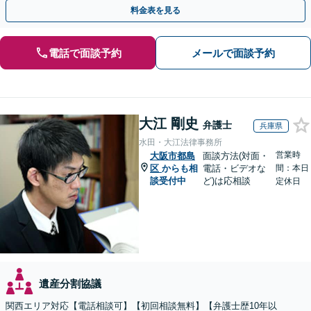
対応実績。【バリアフリー】【完全個室対応】
料金表を見る
電話で面談予約
メールで面談予約
大江 剛史
弁護士
兵庫県
水田・大江法律事務所
営業時
大阪市都島
面談方法(対面・
区
からも相
電話・ビデオな
間：本日
談受付中
ど)は応相談
定休日
遺産分割協議
関西エリア対応【電話相談可】【初回相談無料】【弁護士歴10年以