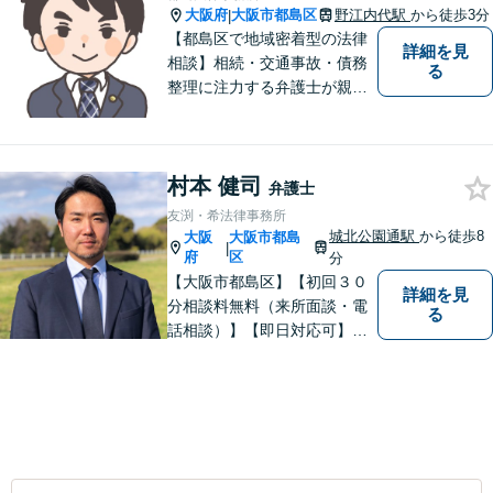
大阪府
大阪市都島区
野江内代駅
から徒歩3分
|
【都島区で地域密着型の法律
詳細を見
相談】相続・交通事故・債務
る
整理に注力する弁護士が親身
に対応。費用や手続きを明確
に説明し、あなたの不安を解
消します。大阪市都島区の皆
村本 健司
様、まずはお気軽にご連絡く
弁護士
ださい。初回面談予約受付中
友渕・希法律事務所
城北公園通駅
から徒歩8
大阪
大阪市都島
|
府
区
分
【大阪市都島区】【初回３０
詳細を見
分相談料無料（来所面談・電
る
話相談）】【即日対応可】
【都島駅・城北公園通駅】
【高倉町三丁目バス停徒歩１
分】【当日・夜間・休日相談
可】刑事事件/相続問題/離婚問
題など経験と知識をもとに、
依頼者様の不安を解消し、問