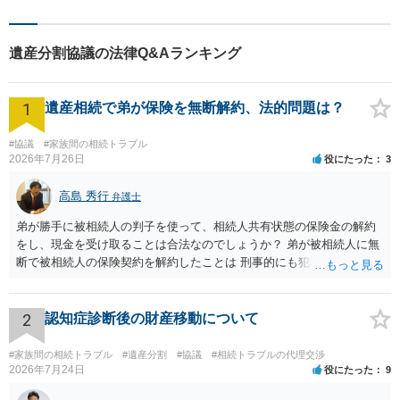
遺産分割協議の法律Q&Aランキング
1
遺産相続で弟が保険を無断解約、法的問題は？
#協議
#家族間の相続トラブル
2026年7月26日
役にたった
3
高島 秀行
弁護士
弟が勝手に被相続人の判子を使って、相続人共有状態の保険金の解約
をし、現金を受け取ることは合法なのでしょうか？ 弟が被相続人に無
断で被相続人の保険契約を解約したことは 刑事的にも犯罪となる可能
性があり、民事的には無効だと思います。 保険会社で解約の際に提出
された書類のコピーを取得して、弁護士に面談で詳しい事情を話して
相談 されたら良いと思います。
2
認知症診断後の財産移動について
#家族間の相続トラブル
#遺産分割
#協議
#相続トラブルの代理交渉
2026年7月24日
役にたった
9