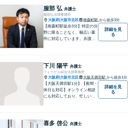
すくご説明します【土日対応
服部 弘
弁護士
可】【電話・メール・LINEで
服部弘法律事務所
面談予約可】
大阪府
大阪市北区
南森町駅
から徒歩3分
|
【南森町駅徒歩3分】特定の分
詳細を見
野に限ることなく、幅広い案
る
件に対応しています。弁護士
へのご相談が初めての方でも
安心していただけるよう、丁
寧に向き合ってまいります。
まずはお気軽にご相談くださ
下川 陽平
弁護士
い。
フォーゲル綜合法律事務所
大阪府
大阪市北区
大阪天満宮駅
から徒歩1分
|
【大阪天満宮駅1分】【夜間・
詳細を見
休日も対応】オンライン相談
る
にも対応しており、忙しい方
でも気軽にご相談いただけま
す。どんな問題にも粘り強く
向き合い、最良の結果を導き
出せるよう全力を尽くして参
喜多 啓公
弁護士
ります！企業法務から個人ト