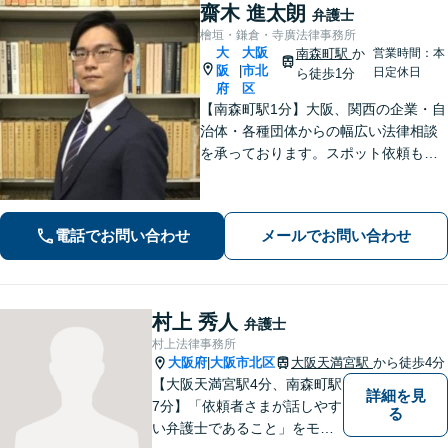
齋木 進太朗
弁護士
檜垣・鎌倉・寺廣法律事務所
大
大阪
南森町駅
か
営業時間：本
阪
市北
|
日定休日
ら徒歩1分
府
区
【南森町駅1分】大阪、関西の企業・自
治体・各種団体からの幅広い法律相談
を承っております。スポット依頼も可
能。「かかりつけ弁護士」として、経
営者さまに頼っていただけるよう、真
心を込めて取り組んでまいります【電
電話でお問い合わせ
メールでお問い合わせ
話・WEB面談可】【セカンドオピニオ
ン可】
村上 秀人
弁護士
村上法律事務所
大阪府
大阪市北区
大阪天満宮駅
から徒歩4分
|
【大阪天満宮駅4分、南森町駅
詳細を見
7分】「依頼者さまが話しやす
る
い弁護士であること」をモッ