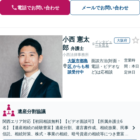
電話でお問い合わせ
メールでお問い合わせ
小西 憲太
大阪府
インタビュ
ーを見る
郎
弁護士
小西法律事務所
営業時
大阪市都島
面談方法(対面・
区
からも相
電話・ビデオな
間：本日
談受付中
ど)は応相談
定休日
遺産分割協議
関西エリア対応【初回相談無料】【ビデオ面談可】【所属弁護士6
名】【遺産相続の経験豊富】遺産分割、遺言書作成、相続放棄、民事
信託、相続対策、株式・事業の相続、暗号資産の相続等につき豊富な