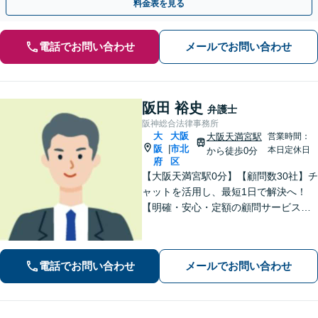
料金表を見る
電話でお問い合わせ
メールでお問い合わせ
阪田 裕史
弁護士
阪神総合法律事務所
大
大阪
大阪天満宮駅
営業時間：
阪
市北
|
本日定休日
から徒歩0分
府
区
【大阪天満宮駅0分】【顧問数30社】チ
ャットを活用し、最短1日で解決へ！
【明確・安心・定額の顧問サービス】
フットワークの軽さを活かし、現場の
声を直接聞いて早期解決へ尽力。経営
者さまの負担を減らし、皆さまにとっ
電話でお問い合わせ
メールでお問い合わせ
て最善の解決を目指します【休日・夜
間対応】