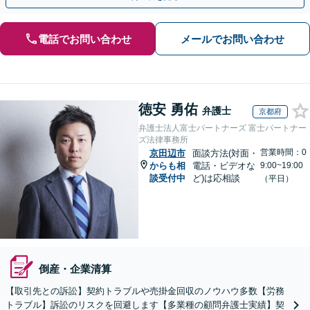
電話でお問い合わせ
メールでお問い合わせ
徳安 勇佑
弁護士
京都府
弁護士法人富士パートナーズ 富士パートナー
ズ法律事務所
営業時間：0
京田辺市
面談方法(対面・
からも相
電話・ビデオな
9:00~19:00
談受付中
ど)は応相談
（平日）
倒産・企業清算
【取引先との訴訟】契約トラブルや売掛金回収のノウハウ多数【労務
トラブル】訴訟のリスクを回避します【多業種の顧問弁護士実績】契