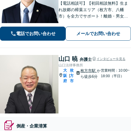
【電話相談可】【初回相談無料】生ま
れ故郷の樟葉エリア（枚方市、八幡
市）を全力でサポート！離婚・男女問
題／相続問題／刑事事件／労働問題／
交通事故などに注力。どんな小さなお
電話でお問い合わせ
メールでお問い合わせ
悩みでお気軽にご相談ください【夜
間・休日面談】【完全個室】【樟葉駅5
分】
山口 暁
弁護士
インタビューを見る
山口法律事務所
大
枚
枚方市駅
か
営業時間：10:00~
阪
方
|
18:00（平日）
ら徒歩6分
府
市
倒産・企業清算