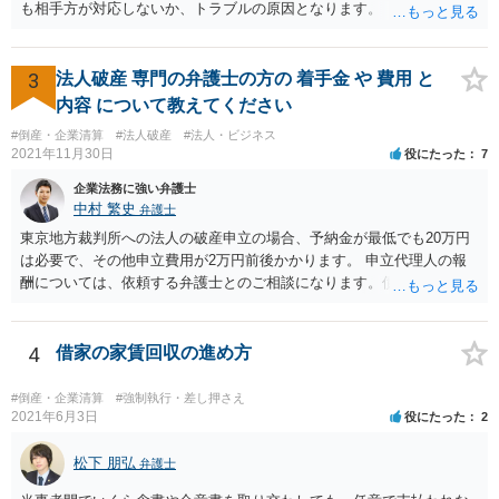
も相手方が対応しないか、トラブルの原因となります。 【質問２】 約
款等で損害賠償額の予定がされているはずです。 契約書等がないので
あれば、相手方に直接確認を取る必要がありますが、上記と同様の注
意点があります。 【質問３】 税務処理、登記、清算人選任といった対
3
法人破産 専門の弁護士の方の 着手金 や 費用 と
応になりますが、通常、弁護士だけで完結するわけではないので、金
内容 について教えてください
額を回答することはできかねます。 また、負債を正確に把握されてい
#倒産・企業清算
#法人破産
#法人・ビジネス
らっしゃるわけではないことからすると、 破産対応の可能性もありま
2021年11月30日
役にたった
7
す。その場合は、法人の規模次第で大きく金額が異なります。個人と
同視できる程度のものであれば、トータル５０万弱、そうでない場合
企業法務に強い弁護士
は１００万円以上となることが予想されます。
中村 繁史
弁護士
東京地方裁判所への法人の破産申立の場合、予納金が最低でも20万円
は必要で、その他申立費用が2万円前後かかります。 申立代理人の報
酬については、依頼する弁護士とのご相談になります。債権者が少な
く、業務量が少ないのであれば、もう少し安くなる可能性もありま
す。
4
借家の家賃回収の進め方
#倒産・企業清算
#強制執行・差し押さえ
2021年6月3日
役にたった
2
松下 朋弘
弁護士