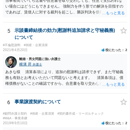
当事者間でいくら念書や合意書を取り交わしても、任意で支払われな
い場合にはどうにもできません。 強制力を伴う形での解決を目指すの
であれば、賃借人に対する裁判を起こし、勝訴判決を債務名義とした
強制執行を行うか、これまでの滞納分を準消費貸借契約とした上で強
制執行認諾文言を入れた準消費貸借契約公正証書を作成し、滞納があ
った場合に強制執行を行うといった方法が考えられます。 裁判を避け
5
示談書締結後の効力(慰謝料追加請求と守秘義務)
たい、相手方の協力が期待できるとのことであれば後者を利用するの
について
も手です。 どちらの手段を取るにしても弁護士に相談されることをお
#不倫慰謝料
#倒産・企業清算
すすめします。
2021年4月20日
役にたった
2
離婚・男女問題に強い弁護士
横溝 昇
弁護士
あきな様 清算条項により、追加の慰謝料は請求できず、また守秘義
務も有効とお考えいただいて問題ないと考えます。 清算条項は、債
権債務がないことの確認ですから、合意書を取り交わした後に生じた
事由により債権債務が発生しない限り有効です。ご相談の合意書は先
方との関係についてのものですから、その後関係が原因で離婚に至っ
ても清算条項の適用範囲内と考えます。 守秘義務については、基
6
事業譲渡契約について
本的には有効期間を定めていない場合、義務が続くとお考えいただい
て差し支えないと考えます。外部へ漏らすようなことがあれば、守秘
#顧問弁護士契約
#倒産・企業清算
#契約書作成・リーガルチェック
義務違反での損害賠償請求も考えられます。
#M&A・事業承継
2019年9月10日
役にたった
2