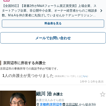
【全国対応】【著書2作がM&Aフォーラム賞正賞受賞】上場企業、ス
タートアップ企業、非公開中小企業、オーナー経営者からのご相談多
数。M＆Aを仲介業者に丸投げしていませんか？デューデリジェンス
や契約書作成・交渉はお任せください【初回無料】
料金表を見る
メールでお問い合わせ
京田辺市に所在する弁護士
京田辺市の事務所等での面談予約が可能です。
1
人の弁護士が見つかりました
(検索結果について詳しくは
こちら
)
1件中 1-1件を表示
細川 治
弁護士
弁護士法人みそら総合
京都府
京田辺市
京田辺駅
から徒歩3分
|