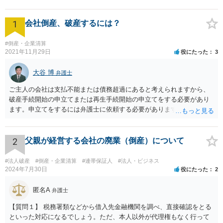
1
会社倒産、破産するには？
#倒産・企業清算
2021年11月29日
役にたった
3
大谷 博
弁護士
ご主人の会社は支払不能または債務超過にあると考えられますから、
破産手続開始の申立てまたは再生手続開始の申立てをする必要があり
ます。申立てをするには弁護士に依頼する必要がありますから、会社
の資料を持参して弁護士に依頼されることをお勧めします。
2
父親が経営する会社の廃業（倒産）について
#法人破産
#倒産・企業清算
#連帯保証人
#法人・ビジネス
2024年7月30日
役にたった
2
匿名A
弁護士
【質問１】 税務署類などから借入先金融機関を調べ、直接確認をとる
といった対応になるでしょう。ただ、本人以外が代理権もなく行って