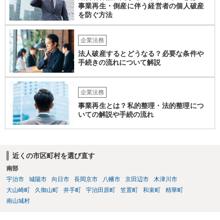
事業再生・倒産に伴う経営者の個人破産
を防ぐ方法
企業法務
法人破産するとどうなる？必要な条件や
手続きの流れについて解説
企業法務
事業再生とは？私的整理・法的整理につ
いての解説や手続の流れ
近くの市区町村を選び直す
南部
宇治市
城陽市
向日市
長岡京市
八幡市
京田辺市
木津川市
大山崎町
久御山町
井手町
宇治田原町
笠置町
和束町
精華町
南山城村