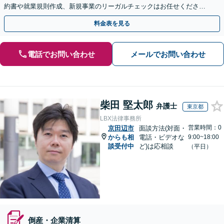
約書や就業規則作成、新規事業のリーガルチェックはお任せくださ
い。単発のご依頼OK。
料金表を見る
電話でお問い合わせ
メールでお問い合わせ
柴田 堅太郎
弁護士
東京都
LBX法律事務所
営業時間：0
京田辺市
面談方法(対面・
からも相
電話・ビデオな
9:00~18:00
談受付中
ど)は応相談
（平日）
倒産・企業清算