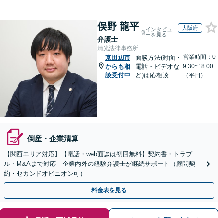
俣野 龍平
大阪府
インタビュ
ーを見る
弁護士
清光法律事務所
営業時間：0
京田辺市
面談方法(対面・
からも相
電話・ビデオな
9:30~18:00
談受付中
ど)は応相談
（平日）
倒産・企業清算
【関西エリア対応】【電話・web面談は初回無料】契約書・トラブ
ル・M&Aまで対応｜企業内外の経験弁護士が継続サポート（顧問契
約・セカンドオピニオン可）
料金表を見る