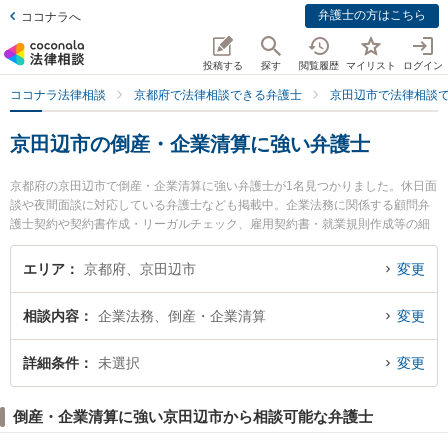
弁護士の方はこちら
ココナラへ
投稿する
探す
閲覧履歴
マイリスト
ログイン
ココナラ法律相談
京都府で法律相談できる弁護士
京田辺市で法律相談
京田辺市の倒産・企業清算に強い弁護士
京都府の京田辺市で倒産・企業清算に強い弁護士が1名見つかりました。休日面
談や夜間面談に対応している弁護士なども掲載中。企業法務に関係する顧問弁
護士契約や契約書作成・リーガルチェック、雇用契約書・就業規則作成等の細
かな分野での絞り込み検索もでき便利です。特に弁護士法人みそら総合の細川
治弁護士のプロフィール情報や弁護士費用、強みなどが注目されています。
エリア
京都府、京田辺市
変更
『京田辺市で土日や夜間に発生した倒産・企業清算のトラブルを今すぐに弁護
士に相談したい』『倒産・企業清算のトラブル解決の実績豊富な近くの弁護士
相談内容
企業法務、倒産・企業清算
変更
を検索したい』『初回相談無料で倒産・企業清算を法律相談できる京田辺市内
の弁護士に相談予約したい』などでお困りの相談者さんにおすすめです。
詳細条件
未選択
変更
倒産・企業清算に強い京田辺市から相談可能な弁護士