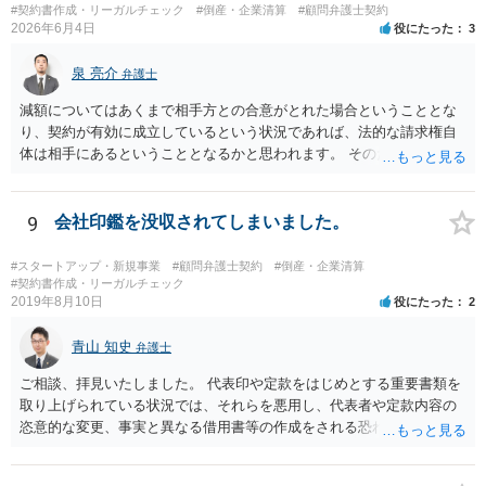
#契約書作成・リーガルチェック
#倒産・企業清算
#顧問弁護士契約
2026年6月4日
役にたった
3
泉 亮介
弁護士
減額についてはあくまで相手方との合意がとれた場合ということとな
り、契約が有効に成立しているという状況であれば、法的な請求権自
体は相手にあるということとなるかと思われます。 そのため、交渉に
応じてくれるかは相手方次第という側面がかなり大きくなるかと思わ
れます。
9
会社印鑑を没収されてしまいました。
#スタートアップ・新規事業
#顧問弁護士契約
#倒産・企業清算
#契約書作成・リーガルチェック
2019年8月10日
役にたった
2
青山 知史
弁護士
ご相談、拝見いたしました。 代表印や定款をはじめとする重要書類を
取り上げられている状況では、それらを悪用し、代表者や定款内容の
恣意的な変更、事実と異なる借用書等の作成をされる恐れもあり、早
急な対処をされる必要があります。 まずは、代表印の悪用を防止する
ためにも、法務局に対し、代表印紛失の届け出と新たな代表印の登録