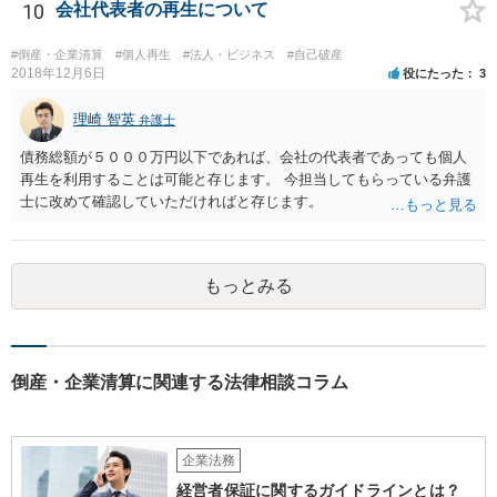
申請を行う必要があるものと思慮いたします。この際には、ご相談者
10
会社代表者の再生について
様の公的な身分証や実印、印鑑証明等が必要になる場合もありますの
で、ご注意ください。 また、正確には当時の状況にもよりますが、代
#倒産・企業清算
#個人再生
#法人・ビジネス
#自己破産
表印等の取り上げがご相談者様の意思に反してなされたものであれ
2018年12月6日
役にたった
3
ば、警察等に盗難届等を出す必要も考えられます。 なお、ご記載を見
ますと、相手方は合同会社の社員にはなっていないとのことであり、
理崎 智英
弁護士
単なる資金提供者または貸主に過ぎないものと思われますので、こう
債務総額が５０００万円以下であれば、会社の代表者であっても個人
した一連の行動は正当化されるものではなく、即時の返還に応じない
再生を利用することは可能と存じます。 今担当してもらっている弁護
場合には、厳正な対処等も必要になるかと思われます。 ご自身でのご
士に改めて確認していただければと存じます。
対応が難しい場合には、弁護士にも相談し、対応を検討されたほうが
良いかと思慮いたします。
もっとみる
倒産・企業清算に関連する法律相談コラム
企業法務
経営者保証に関するガイドラインとは？