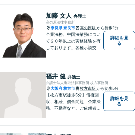
できる場所でありたいと心が
けています
加藤 文人
弁護士
高の原法律事務所
奈良県
奈良市
高の原駅
から徒歩2分
|
企業法務、中国法業務につい
詳細を見
て２０年以上の実務経験を有
る
しております。各種示談交
渉、契約案件、海外取引等で
お悩みの場合は、お気軽にご
連絡ください。
福井 健
弁護士
弁護士法人進取法律事務所 枚方事務所
大阪府
枚方市
枚方市駅
から徒歩5分
|
【枚方市駅徒歩5分】債権回
詳細を見
収、相続、借金問題、企業法
る
務、不動産など。ご依頼者さ
まに安心して満足した法的サ
ービスをご利用いただけるよ
う尽力いたします。お話しを
しっかりと聞き、法律の観点