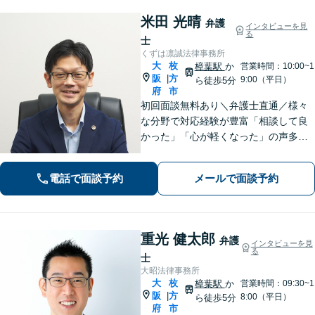
米田 光晴
弁護
インタビューを見
る
士
くずは凛誠法律事務所
大
枚
樟葉駅
か
営業時間：10:00~1
阪
方
|
9:00（平日）
ら徒歩5分
府
市
初回面談無料あり＼弁護士直通／様々
な分野で対応経験が豊富「相談して良
かった」「心が軽くなった」の声多
数！皆さまのお悩みに親身に寄り添
い、誠実・迅速に対応いたします。進
電話で面談予約
メールで面談予約
捗状況を細かく報告し、不安を感じさ
せないよう心掛け【休日・夜間面談
可】【樟葉駅5分】
重光 健太郎
弁護
インタビューを見
る
士
大昭法律事務所
大
枚
樟葉駅
か
営業時間：09:30~1
阪
方
|
8:00（平日）
ら徒歩5分
府
市