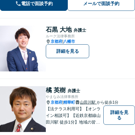
電話で面談予約
メールで面談予約
粘り強く対応することをお約束しま
す。
石黒 大地
弁護士
ルーク法律事務所
京都府
八幡市
|
詳細を見る
橘 英樹
弁護士
やまなみ法律事務所
京都府
精華町
山田川駅
から徒歩1分
|
【法テラス利用可】【オンラ
詳細を見
イン相談可】【近鉄京都線山
る
田川駅 徒歩1分】地域の皆様
にとって最初に、何でも相談