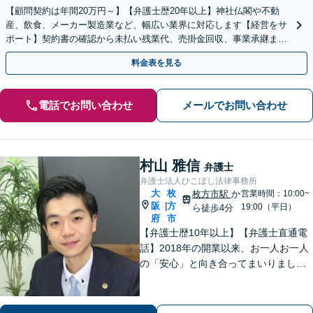
【顧問契約は年間20万円～】【弁護士歴20年以上】神社仏閣や不動
産、飲食、メーカー製造業など、幅広い業界に対応します【経営をサ
ポート】契約書の確認から未払い残業代、売掛金回収、事業承継まで
お任せください【初回面談無料】【枚方市駅6分】
料金表を見る
電話でお問い合わせ
メールでお問い合わせ
村山 雅信
弁護士
弁護士法人ひこぼし法律事務所
大
枚
枚方市駅
か
営業時間：10:00~
阪
方
|
19:00（平日）
ら徒歩4分
府
市
【弁護士歴10年以上】【弁護士直通電
話】2018年の開業以来、お一人お一人
の「安心」と向き合ってまいりまし
た。これまで培ってきた経験と交渉力
を活かし、「頼んでよかった」と言っ
ていただける結果を目指し、迅速かつ