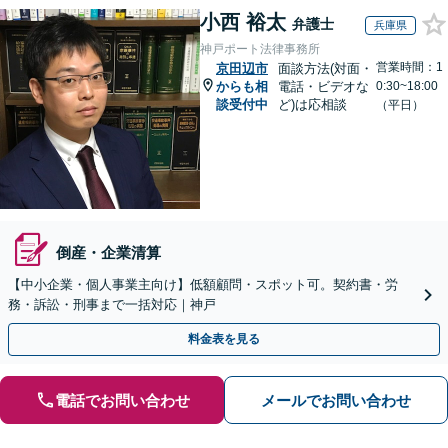
小西 裕太
弁護士
兵庫県
神戸ポート法律事務所
営業時間：1
京田辺市
面談方法(対面・
からも相
電話・ビデオな
0:30~18:00
談受付中
ど)は応相談
（平日）
倒産・企業清算
【中小企業・個人事業主向け】低額顧問・スポット可。契約書・労
務・訴訟・刑事まで一括対応｜神戸
料金表を見る
電話でお問い合わせ
メールでお問い合わせ