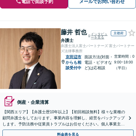
電話で面談予約
メールでお問い合わせ
藤井 哲也
京都府
インタビュ
ーを見る
弁護士
弁護士法人富士パートナーズ 富士パートナー
ズ法律事務所
営業時間：0
京田辺市
面談方法(対面・
からも相
電話・ビデオな
9:00~18:00
談受付中
ど)は応相談
（平日）
倒産・企業清算
【関西エリア】【弁護士歴10年以上】【初回相談無料】様々な業種の
顧問弁護士をしております。事業内容を理解し、経営をバックアップ
します。予防法務や従業員トラブルはお任せください。個人事業主か
らのご相談も可【休日・夜間相談可】
料金表を見る