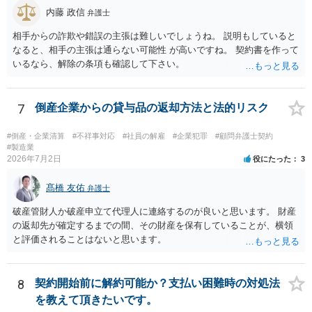
内藤 政信
弁護士
相手からの詐欺や錯誤の主張は難しいでしょうね。 説明もしていると
なると、相手の主張は通らない可能性 が高いですね。 契約書を作って
いるなら、解除の条項も確認して下さい。
7
倒産企業からの貸与品の返却方法と法的リスク
#倒産・企業清算
#不祥事対応
#社員の解雇
#企業犯罪
#顧問弁護士契約
#製造業
2026年7月2日
役にたった
3
髙橋 友佑
弁護士
破産管財人か破産申立て代理人に連絡するのが良いと思います。 財産
の返却先が確定するまでの間、その財産を保有していることが、横領
と評価されることはないと思います。
8
契約開始前に解約可能か？支払い困難時の対処法
を教えて頂きたいです。