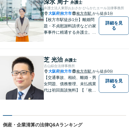
深水 周子
弁護士
からだけでなくお気持ちやご
弁護士法人東部おおさか ひらかたエール法律事務所
事情に寄り添った対応が可能
大阪府
枚方市
枚方市駅
から徒歩1分
|
です。
【枚方市駅徒歩1分】離婚問
詳細を見
題・不貞慰謝料請求などの家
る
事事件に精通する弁護士。依
頼者さまと同じ目線に立ち、
最善の解決方法をご提案。次
のステップへ進むお手伝いを
致します。どんなお悩みで
芝 光治
弁護士
も、ご相談ください。【キッ
古山綜合法律事務所
ズスペースあり】
大阪府
枚方市
枚方市駅
から徒歩0分
|
【交通事故、相続、離婚・男
詳細を見
女問題、債務整理、未払残業
る
代は初回面談無料】【「枚方
市駅」から徒歩30秒】じっく
りとお話を聞く姿勢を大切に
し、依頼者様の状況を十分に
ヒアリングし、あらゆる観点
から解決策をご提案してまい
倒産・企業清算の法律Q&Aランキング
ります。