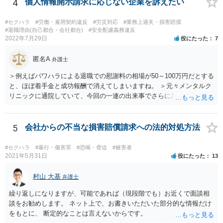
に関しては未払残業代の支払が受けられる可能性がある事案とお見受
4
個人情報開示請求に応じない企業を訴えたい
けします。 請求が認められる可能性や採るべき手続を検討するには、
様々な事情のヒアリングや証拠資料の検討が必要になるため、今後の
#セクハラ
#労働・雇用契約違反
#労災対応
#業務上過失・損害賠償
方針の検討も含め、一度面談にて法律相談をされることをおすすめし
#退職理由(自己都合・会社都合)
#安全配慮義務違反
2022年7月29日
役にたった
7
ます。
匿名A
弁護士
＞例えばパワハラによる退職での慰謝料の相場が50～100万円だとする
と、ほぼ着手金と成功報酬で消えてしまいますね。 ＞元々メンタルク
リニックに通院していて、今回の一連の出来事でさらに悪化した事実
を医師の診断書で証拠として提出しても慰謝料は変わらないですか？
万が一、慰謝料請求が認められるにしても金額としては微々たるもの
かと思いますが、依頼する弁護士に詳細を説明したうえで指示を仰い
5
会社からの不当な損害賠償請求への法的対処方法
だ方がいいかと思います。
#セクハラ
#暴行・傷害罪
#恐喝・脅迫
#被害者
2021年5月31日
役にたった
13
村山 大基
弁護士
繰り返しになりますが、可能であれば（現段階でも）お近くで面談相
談をお勧めします。 ネット上で、お書きいただいた部分的な情報だけ
をもとに、 断定的なことは言えないからです。