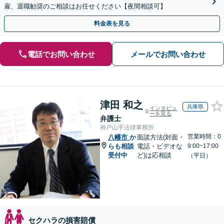
雇、退職勧奨のご相談はお任せください【夜間相談可】
料金表を見る
電話でお問い合わせ
メールでお問い合わせ
津田 和之
兵庫県
インタビュ
ーを見る
弁護士
神戸山手法律事務所
営業時間：0
八幡市
か
面談方法(対面・
らも相談
電話・ビデオな
9:00~17:00
受付中
ど)は応相談
（平日）
セクハラの損害賠償