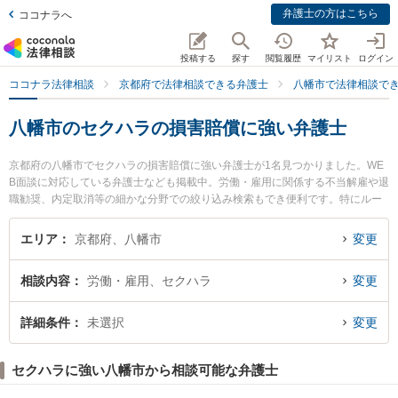
弁護士の方はこちら
ココナラへ
投稿する
探す
閲覧履歴
マイリスト
ログイン
ココナラ法律相談
京都府で法律相談できる弁護士
八幡市で法律相談で
八幡市のセクハラの損害賠償に強い弁護士
京都府の八幡市でセクハラの損害賠償に強い弁護士が1名見つかりました。WE
B面談に対応している弁護士なども掲載中。労働・雇用に関係する不当解雇や退
職勧奨、内定取消等の細かな分野での絞り込み検索もでき便利です。特にルー
ク法律事務所 の石黒 大地弁護士のプロフィール情報や弁護士費用、強みなどが
注目されています。『八幡市で土日や夜間に発生したセクハラの損害賠償のト
エリア
京都府、八幡市
変更
ラブルを今すぐに弁護士に相談したい』『セクハラの損害賠償のトラブル解決
の実績豊富な近くの弁護士を検索したい』『初回相談無料でセクハラの損害賠
相談内容
労働・雇用、セクハラ
変更
償を法律相談できる八幡市内の弁護士に相談予約したい』などでお困りの相談
者さんにおすすめです。
詳細条件
未選択
変更
セクハラに強い八幡市から相談可能な弁護士