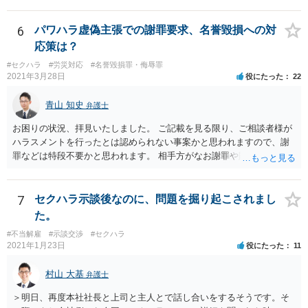
6
パワハラ虚偽主張での謝罪要求、名誉毀損への対
応策は？
#セクハラ
#労災対応
#名誉毀損罪・侮辱罪
2021年3月28日
役にたった
22
青山 知史
弁護士
お困りの状況、拝見いたしました。 ご記載を見る限り、ご相談者様が
ハラスメントを行ったとは認められない事案かと思われますので、謝
罪などは特段不要かと思われます。 相手方がなお謝罪や賠償を要求す
る場合、こうした観点で内容証明郵便などの通知を発したり、また、
訴訟などによって債務不存在確認などを求めることも可能です。 相手
方の行為は、ご相談者様の名誉や名誉感情を損なう事項を第三者に通
7
セクハラ示談後なのに、問題を掘り起こされまし
知したものであり、社内でも共有されている実態を考えれば、金額の
た。
多寡は別として、名誉毀損に基づく損害賠償請求などが成立する可能
#不当解雇
#示談交渉
#セクハラ
性もあるかと思われます。 本件に対する対応ですが、そもそも根拠を
2021年1月23日
役にたった
11
欠く主張であり、会社としても相手方の請求を取り合うつもり事態が
ない可能性もあるかと思われます。 こうした場合であれば、結局は相
村山 大基
弁護士
手方として、言い分がなにも通らないまま、断念ををすることにな
り、ご相談者様も直接に問題のある人物と接触を持たずに済むかと思
＞明日、再度本社社長と上司と主人とで話し合いをするそうです。そ
いますので、必ずしも、ご相談者様がコストをかけて、相手方を責め