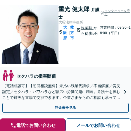
重光 健太郎
弁護
インタビューを見
る
士
大昭法律事務所
大
枚
樟葉駅
か
営業時間：09:30~1
阪
方
|
8:00（平日）
ら徒歩5分
府
市
セクハラの損害賠償
【電話相談可】【初回相談無料】未払い残業代請求／不当解雇／労災
認定／セクハラ・パワハラなど幅広い労働問題に精通。弁護士を挟む
ことで対等な立場で交渉できます。企業さまからのご相談も承ってお
ります。【夜間・休日面談】【完全個室】【樟葉駅3分】
料金表を見る
電話でお問い合わせ
メールでお問い合わせ