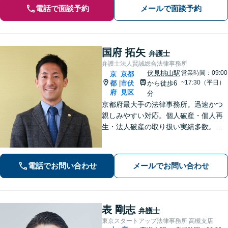
電話で面談予約
メールで面談予約
国府 拓矢
弁護士
弁護士法人賢誠総合法律事務所
伏見桃山駅
営業時間：09:00
京
京都
~17:30（平日）
都
市伏
から徒歩6
|
府
見区
分
京都府最大手の法律事務所。迅速かつ
親しみやすい対応。個人破産・個人再
生・法人破産の取り扱い実績多数。
【初回面談30分無料＆後払い・分割払
いOK】【メール相談可】【近鉄桃山御
陵前駅・京阪中書島駅徒歩10分】
電話でお問い合わせ
メールでお問い合わせ
表 剛志
弁護士
東京スタートアップ法律事務所 高槻支店