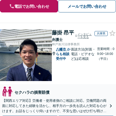
電話でお問い合わせ
メールでお問い合わせ
藤掛 昂平
兵庫県
インタビュ
ーを見る
弁護士
神戸湊川法律事務所
営業時間：0
八幡市
か
面談方法(対面・
らも相談
電話・ビデオな
9:00~18:00
受付中
ど)は応相談
（平日）
セクハラの損害賠償
【関西エリア対応】労働者・使用者側のご相談に対応。労働問題の両
面に対応してきた経験を活かし、相手方の一歩先を読んだ対応を心が
けます。お話をじっくり伺いますので、不安な思いはぜひ打ち明けて