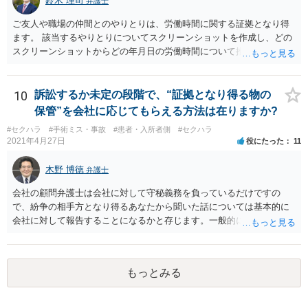
鈴木 理司
弁護士
ご友人や職場の仲間とのやりとりは、労働時間に関する証拠となり得
ます。 該当するやりとりについてスクリーンショットを作成し、どの
スクリーンショットからどの年月日の労働時間について推定できるか
報告書にまとめ、ハローワークに提出しましょう。
10
訴訟するか未定の段階で、“証拠となり得る物の
保管”を会社に応じてもらえる方法は在りますか?
#セクハラ
#手術ミス・事故
#患者・入所者側
#セクハラ
2021年4月27日
役にたった
11
木野 博徳
弁護士
会社の顧問弁護士は会社に対して守秘義務を負っているだけですの
で、紛争の相手方となり得るあなたから聞いた話については基本的に
会社に対して報告することになるかと存じます。一般的に弁護士かぎ
りの話にしてほしいという相手方の要望を受け容れることは状況によ
ってはあるかもしれませんが、相手方に誤解を与える可能性があり、
利益相反の問題が生じうるのでそういった要請は拒絶する場合が大半
もっとみる
でしょうし、とりわけ今回の状況において弁護士かぎりの話にしてほ
しいという要望を受け容れる弁護士はほとんどいないと思います。 会
社内の部署に相談した場合についても通常は会社内で情報共有が図ら