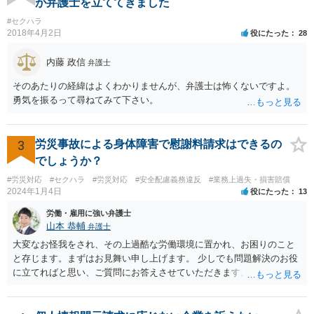
が弁護士を立ててきました
#セクハラ
2018年4月2日
役にたった
28
内藤 政信
弁護士
そのあたりの経緯はよくわかりませんが、弁護士は怖くないですよ。
勇気を振るって尋ねてみて下さい。
3
労災事故による身体障害で慰謝料請求はできるの
でしょうか？
#労災対応
#セクハラ
#労災対応
#安全配慮義務違反
#業務上過失・損害賠償
2024年1月4日
役にたった
13
労働・雇用に強い弁護士
山本 恭輔
弁護士
大変なお怪我をされ、その上過酷な労働環境に置かれ、お困りのこと
と存じます。まずはお見舞い申し上げます。 少しでも問題解決のお役
に立てればと思い、ご質問にお答えさせていただきます。 ご相談者の
具体的な会社内での立場や入手可能な証拠資料にもよりますが、お怪
我に関しては労災保険からの給付や会社からの損害賠償が、過重労働