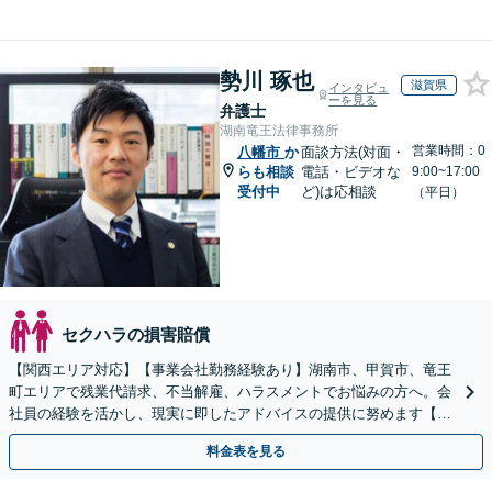
勢川 琢也
滋賀県
インタビュ
ーを見る
弁護士
湖南竜王法律事務所
営業時間：0
八幡市
か
面談方法(対面・
らも相談
電話・ビデオな
9:00~17:00
受付中
ど)は応相談
（平日）
セクハラの損害賠償
【関西エリア対応】【事業会社勤務経験あり】湖南市、甲賀市、竜王
町エリアで残業代請求、不当解雇、ハラスメントでお悩みの方へ。会
社員の経験を活かし、現実に即したアドバイスの提供に努めます【労
使双方に対応】【Web面談OK】
料金表を見る