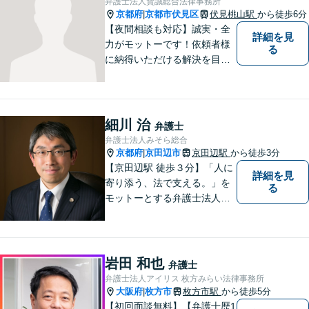
弁護士法人賢誠総合法律事務所
可】
京都府
京都市伏見区
伏見桃山駅
から徒歩6分
|
【夜間相談も対応】誠実・全
詳細を見
力がモットーです！依頼者様
る
に納得いただける解決を目指
します！
細川 治
弁護士
弁護士法人みそら総合
京都府
京田辺市
京田辺駅
から徒歩3分
|
【京田辺駅 徒歩３分】「人に
詳細を見
寄り添う、法で支える。」を
る
モットーとする弁護士法人で
す。
岩田 和也
弁護士
弁護士法人アイリス 枚方みらい法律事務所
大阪府
枚方市
枚方市駅
から徒歩5分
|
【初回面談無料】【弁護士歴1