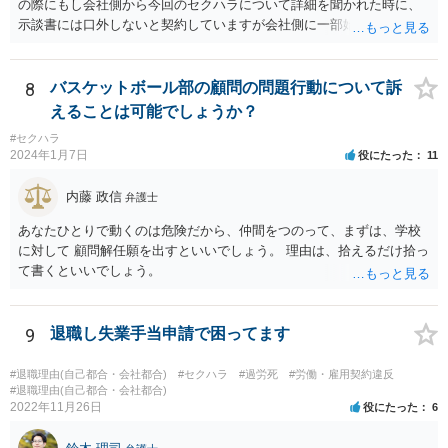
の際にもし会社側から今回のセクハラについて詳細を聞かれた時に、
るまでをしなくともよいかとも考えられます。 もっとも、ご相談者様
示談書には口外しないと契約していますが会社側に一部始終を話して
として本件行動が納得できない場合には、コスト面も生じることから
しまって良いのでしょうか？もし会社側の質問に答えてはいけない場
十分にご検討をいただく必要はあるかと思いますが、相手方に対して
合、どのように対応したら良いですか？ 一番無難なのは、①事前に弁
正式な警告の書面を送ったり、名誉毀損に当たりうる行為について、
護士に相談してからにしたい、と伝え、②話し合いを延期してもらっ
8
バスケットボール部の顧問の問題行動について訴
賠償を求めていく余地はあるかと思われます。
てご主人が近くで法律相談に行くことです。 ネット上ですと、示談書
えることは可能でしょうか？
も確認できませんし、「言葉による下ネタ」がどのようなものか、示
#セクハラ
談に至る具体的な経緯、示談後相手が会社に話した内容など、詳しい
2024年1月7日
役にたった
11
事情がわかりません。これらの事情がわからずに、相談者さんからの
又聞きの情報だけをもとに回答するのは妥当ではないと考えるからで
内藤 政信
弁護士
す。
あなたひとりで動くのは危険だから、仲間をつのって、まずは、学校
に対して 顧問解任願を出すといいでしょう。 理由は、拾えるだけ拾っ
て書くといいでしょう。
9
退職し失業手当申請で困ってます
#退職理由(自己都合・会社都合)
#セクハラ
#過労死
#労働・雇用契約違反
#退職理由(自己都合・会社都合)
2022年11月26日
役にたった
6