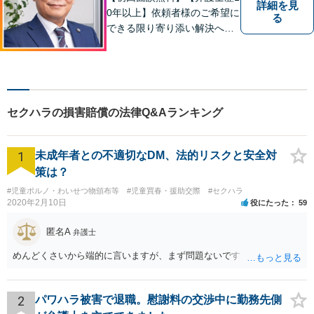
詳細を見
0年以上】依頼者様のご希望に
る
できる限り寄り添い解決へと
導きます 【離婚問題】同事務
所の女性弁護士と連携して慰
謝料や財産分与などに対応。
夫婦カウンセラーの資格保有
【相続問題】セミナー講師や
セクハラの損害賠償の法律Q&Aランキング
書籍執筆の経験あり【枚方市
駅5分】
1
未成年者との不適切なDM、法的リスクと安全対
策は？
#児童ポルノ・わいせつ物頒布等
#児童買春・援助交際
#セクハラ
2020年2月10日
役にたった
59
匿名A
弁護士
めんどくさいから端的に言いますが、まず問題ないです
2
パワハラ被害で退職。慰謝料の交渉中に勤務先側