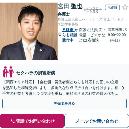
宮田 聖也
京都府
インタビュ
ーを見る
弁護士
弁護士法人富士パートナーズ 富士パートナー
ズ法律事務所
営業時間：0
八幡市
か
面談方法(対面・
らも相談
電話・ビデオな
9:00~22:00
受付中
ど)は応相談
（平日）
セクハラの損害賠償
【関西エリア対応】【会社側・労働者側どちらも対応】お互いの立場
を熟知した和解交渉により、多角的な視点で折り合いを付けます。相
手方の利益も考慮しつつ交渉を重ね、依頼者さまの利益の最大化を目
指す「不当解雇／労災の損害賠償請求／未払い残業代請求」
料金表を見る
電話でお問い合わせ
メールでお問い合わせ