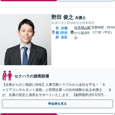
野田 俊之
弁護士
弁護士法人賢誠総合法律事務所
伏見桃山駅
営業時間：09:00
京
京都
~17:30（平日）
都
市伏
から徒歩6
|
府
見区
分
セクハラの損害賠償
【企業からのご相談に特化】人事労務トラブルから会社を守る！「キ
ャリアコンサルタント資格」と民間企業への出向経験がある弁護士
が、企業の安定と成長をサポートいたします。【顧問契約月5.5万円
（税込）〜】【WEB面談対応】
料金表を見る