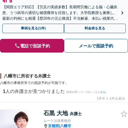
【関西エリア対応】【労災の実績多数】長期間労働による脳・心臓疾
患、うつ病等の適切な補償獲得を目指します。大学院教授も兼務し、
最新の判例にも精通【歴20年の元公務員】不当解雇、未払い残業代
等、労働者の立場から親身にサポート【初回相談無料】
事例を見る(1件)
料金表を見る
電話で面談予約
メールで面談予約
八幡市に所在する弁護士
八幡市の事務所等での面談予約が可能です。
1
人の弁護士が見つかりました
(検索結果について詳しくは
こちら
)
1件中 1-1件を表示
石黒 大地
弁護士
ルーク法律事務所
京都府
八幡市
|