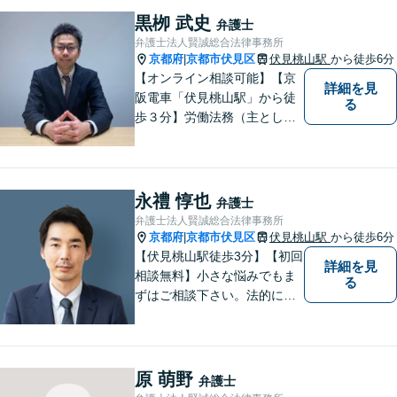
黒栁 武史
弁護士
弁護士法人賢誠総合法律事務所
京都府
京都市伏見区
伏見桃山駅
から徒歩6分
|
【オンライン相談可能】【京
詳細を見
阪電車「伏見桃山駅」から徒
る
歩３分】労働法務（主として
使用者側）を、専門分野とし
て取り組んでいる一方で、企
業法務、一般民事、家事事
件、建築事件などの幅広い分
永禮 惇也
弁護士
野でも経験を積んでおりま
弁護士法人賢誠総合法律事務所
す。お気軽にご相談くださ
京都府
京都市伏見区
伏見桃山駅
から徒歩6分
|
い。
【伏見桃山駅徒歩3分】【初回
詳細を見
相談無料】小さな悩みでもま
る
ずはご相談下さい。法的に無
難で簡単な解決ではなく、依
頼者様にとって最良の解決に
尽力します。交通事故／離婚
／相続／企業法務など幅広く
原 萌野
弁護士
対応可能。【休日・夜間対応