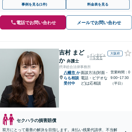
ください【夜間・休日相談可（要予約）】
事例を見る(1件)
料金表を見る
電話でお問い合わせ
メールでお問い合わせ
吉村 まど
大阪府
インタビュ
ーを見る
か
弁護士
摂津総合法律事務所
営業時間：0
八幡市
か
面談方法(対面・
らも相談
電話・ビデオな
9:00~17:30
受付中
ど)は応相談
（平日）
セクハラの損害賠償
双方にとって最善の解決を目指します。未払い残業代請求、不当解