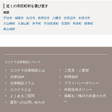
れるでしょうから、結局のところ、関係資料等をまとめて一度弁護士
近くの市区町村を選び直す
に相談した上で、事案の見通し等を示してもらい、訴訟するかどうか
南部
を早急に決断された方が良いかと存じます。訴訟提起を選択される場
合は、通常、会社が隠蔽のため過去の記録を廃棄すること等を防ぐた
宇治市
城陽市
向日市
長岡京市
八幡市
京田辺市
木津川市
め、弁護士と相談の上、訴え提起前の証拠保全の要否等を検討するこ
大山崎町
久御山町
井手町
宇治田原町
笠置町
和束町
精華町
とになります。 いずれにせよ、あなたの動きを悟られた場合、少なく
南山城村
とも一般論としては会社が隠蔽工作を行う可能性があるため、慎重な
対応が必要になってくるかと存じます。
ココナラ法律相談について
ココナラ法律相談とは
ご意見・ご要望
法律Q&A
利用規約
法律相談コラム
プライバシーポリシー
ココナラとは
外部送信ポリシー
よくあるご質問
掲載をご検討の弁護士の方
へ
運営へのお問い合わせ