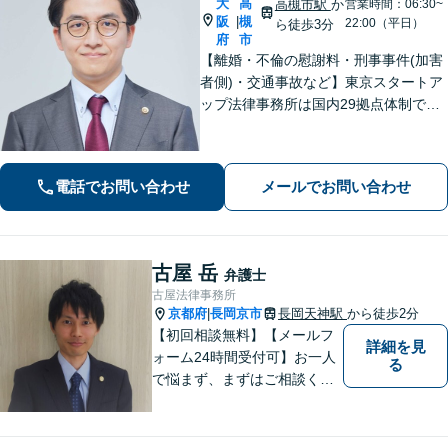
大
高
高槻市駅
か
営業時間：06:30~
阪
槻
|
22:00（平日）
ら徒歩3分
府
市
【離婚・不倫の慰謝料・刑事事件(加害
者側)・交通事故など】東京スタートア
ップ法律事務所は国内29拠点体制で全
国対応！【ご自宅からの電話相談にも
対応(法律相談は完全予約制)】各分野で
専門性の高い弁護士が寄り添い解決を
電話でお問い合わせ
メールでお問い合わせ
サポートします。
古屋 岳
弁護士
古屋法律事務所
京都府
長岡京市
長岡天神駅
から徒歩2分
|
【初回相談無料】【メールフ
詳細を見
ォーム24時間受付可】お一人
る
で悩まず、まずはご相談くだ
さい。丁寧にご対応させてい
ただきます。