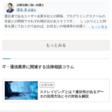
企業法務に強い弁護士
清水 卓
弁護士
委託者であるユーザー企業Ｂ社との関係、プログラミングスクールの
生徒との関係でそれぞれ検討点がありそうです。 しっかりとした対
策を講じておくのであれば、お住まいの地域等の弁護士に直接相談の
上、スクールの開業前から契約書等の準備を進めていくことをご検討
下さい。 (委託であるユーザー企業Ｂ社との関係) 例えば、 •プログラ
ミングスクールの生徒が開発案件に関わることを事前に把握•承諾して
もっとみる
いるか •準委任契約で要求される受託者の善管注意義務を果たせるか •
開発に関わった生徒がユーザー企業Ｂ社との間でプログラミングスク
ールＡ社が負っている秘密保持義務に違反しないようにする対策を講
じる (プログラミングスクールの生徒との関係) 例えば、 •プログラミ
ングスクールと生徒との間の契約関係•内容の整備（プログラミング講
IT・通信業界に関連する法律相談コラム
座の受講のみならず、開発案件の手伝いる等の対外的な関係も生ずる
ため) •ユーザー企業Ｂ社の開発案件を手伝った期間•時間が労務の提供
や受託業務の遂行として扱われれないか（これらの対価としての給与•
企業法務
報酬の発生の有無等） •生徒のミス等により発生した損害の責任の所在
（プログラミングスクールが責任を負う範囲、生徒が責任を負うこと
スクレイピングとは？違法性があるデー
があるのか否か等） •開発案件に関わった生徒がユーザー企業の秘密を
タの活用方法とその対処を解説
漏洩しないような対策を講じる なお、インターネットを通じたプログ
ラミング教育の提供が、特定商取引法上の「特定継続的役務」のう
ち、「電子計算機又はワードプロセッサーの操作に関する知識又 は技