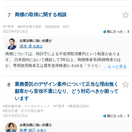
近時ステマ規制で初の行政処分を受けたケースは、高評価を付けるこ
とを条件に割り引くサービスを提供していたケースですが、 明示的に
高評価と指示していなくても、全件報酬を支払うことを約してレビュ
7
商標の取得に関する相談
ーをさせるということになれば、結局はそれはレビュー内容について
事業者が関与していると評価され「事業者による表示（広告）」と判
#IT業界
#顧問弁護士契約
#知的財産・特許
断される余地は残るといえるでしょう。 あくまで、自身の嗜好に基づ
2023年4月16日
役にたった
3
く、自主的なレビューでなければステマ規制にひっかかる可能性があ
企業法務に強い弁護士
るのです。 ※消費者庁のステマ規制の運用ガイドラインであるhttps://
清水 卓
弁護士
www.caa.go.jp/policies/policy/representation/fair_labeling/guideline/ass
商標については、特許庁による不使用取消審判という制度がありま
ets/representation_cms216_230328_03.pdf の５頁（イ）、２（１）参
す。 日本国内において継続して3年以上、商標権者等(商標権者のほ
照
か、専用使用権者又は通常使用権者(いわゆる「ライセンシー」)が、指
定商品・指定役務について登録商標の使用をしていない場合、誰で
も、その指定商品・指定役務に関する商標登録を取り消すことについ
て、審判を請求することができます(商標法第50条第1項)。 また、登録
8
業務委託のデザイン案件について正当な理由無く
商標を有する企業から対象となる商標権を譲り受ける方法もあり得ま
顧客から音信不通になり、どう対応べきか困って
す。 いずれにしても、詳しい事情に基づく判断を要するご事案かと思
います
われますので、一度、商標権に詳しい弁護士や弁理士に直接相談の
#契約書作成・リーガルチェック
#IT業界
#業務委託契約
上、今後の方針の検討をなさってみるとよろしいかと思います。
#音信不通・行方不明の相手
2021年8月25日
役にたった
3
企業法務に強い弁護士
南摩 雄己
弁護士