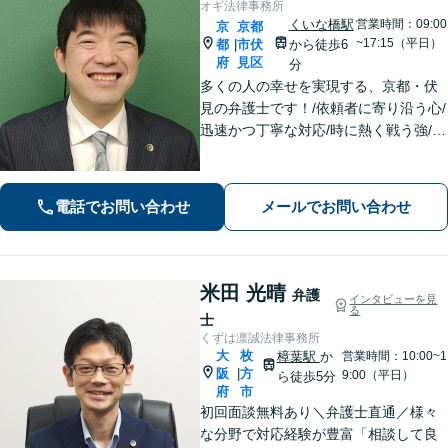
オギ法律事務所
くいな橋駅
営業時間：09:00
京
京都
~17:15（平日）
都
市伏
から徒歩6
|
府
見区
分
多くの人の幸せを実現する、京都・伏
見の弁護士です！/依頼者に寄り沿う心/
迅速かつ丁寧な対応/時に熱く戦う強/解
決実績2000件以上
電話でお問い合わせ
メールでお問い合わせ
米田 光晴
弁護
インタビューを見
る
士
くずは凛誠法律事務所
大
枚
樟葉駅
か
営業時間：10:00~1
阪
方
|
9:00（平日）
ら徒歩5分
府
市
初回面談無料あり＼弁護士直通／様々
な分野で対応経験が豊富「相談して良