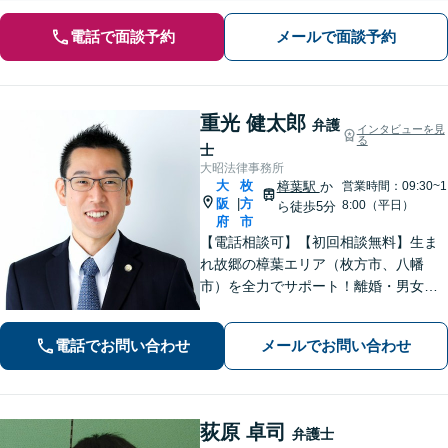
電話で面談予約
メールで面談予約
重光 健太郎
弁護
インタビューを見
る
士
大昭法律事務所
大
枚
樟葉駅
か
営業時間：09:30~1
阪
方
|
8:00（平日）
ら徒歩5分
府
市
【電話相談可】【初回相談無料】生ま
れ故郷の樟葉エリア（枚方市、八幡
市）を全力でサポート！離婚・男女問
題／相続問題／刑事事件／労働問題／
交通事故などに注力。どんな小さなお
電話でお問い合わせ
メールでお問い合わせ
悩みでお気軽にご相談ください【夜
間・休日面談】【完全個室】【樟葉駅5
分】
荻原 卓司
弁護士