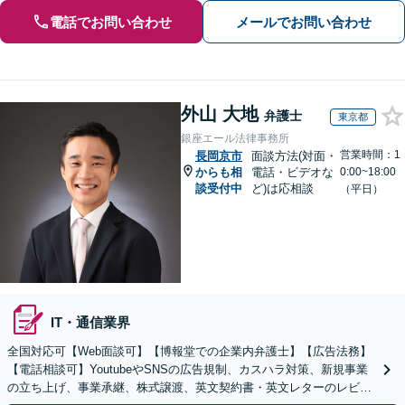
電話でお問い合わせ
メールでお問い合わせ
外山 大地
弁護士
東京都
銀座エール法律事務所
営業時間：1
長岡京市
面談方法(対面・
からも相
電話・ビデオな
0:00~18:00
談受付中
ど)は応相談
（平日）
IT・通信業界
全国対応可【Web面談可】【博報堂での企業内弁護士】【広告法務】
【電話相談可】YoutubeやSNSの広告規制、カスハラ対策、新規事業
の立ち上げ、事業承継、株式譲渡、英文契約書・英文レターのレビュ