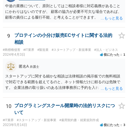
中途の業務について、原則としてはご相談者様に対応義務があること
にかわりはないのですが、 顧客の協力が必要不可欠な場合であれば、
顧客の責任による履行不能、と考えることができます。 トラブルにな
った時のことを考え、履行不能に至る経緯については日付付きのメモ
などで 簡単にでもまとめておくこと、顧客とのやり取りのログを証拠
として保存しておくこともお勧めいたします。
9
プロテインの小分け販売ECサイトに関する法的
相談
#商標権侵害
#IT業界
#製造業
#スタートアップ・新規事業
#法人・ビジネス
2024年4月3日
役にたった
1
匿名A
弁護士
スタートアップに関する細かな相談は法律相談の掲示板での無料相談
で対応できる範囲を超えてるのと、ネット情報だけに頼るのは危険で
す。 企業法務の取り扱いのある法律事務所に予約を入れて、リーガル
リスクチェックの法務サービスのご依頼をされることをお勧め致しま
す。
10
プログラミングスクール開業時の法的リスクにつ
いて
#IT業界
#スタートアップ・新規事業
#雇用契約書・就業規則作成
2023年5月14日
役にたった
3