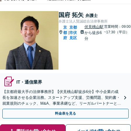
国府 拓矢
弁護士
弁護士法人賢誠総合法律事務所
伏見桃山駅
営業時間：09:00
京
京都
~17:30（平日）
都
市伏
から徒歩6
|
府
見区
分
IT・通信業界
【京都府最大手の法律事務所】【伏見桃山駅徒歩6分】中小企業の成
長を加速させる企業法務。スタートアップ支援、労働問題、契約書・
就業規則のチェック、M&A、事業承継など、リーガルパートナーとし
て経営をサポートいたします【休日対応】
料金表を見る