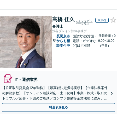
髙橋 佳久
東京都
インタビュ
ーを見る
弁護士
渋谷ブレイン法律事務所
営業時間：0
長岡京市
面談方法(対面・
からも相
電話・ビデオな
9:00~18:00
談受付中
ど)は応相談
（平日）
IT・通信業界
【公正取引委員会12年勤務】【最高裁決定獲得実績】【企業法務案件
の解決多数】【オンライン相談対応・土日祝可】事業・株式・取引の
トラブル／広告・下請のご相談／コンプラ整備等企業法務に強み。株
式の相続／誹謗中傷対策／不動産問題まで幅広く対応！
料金表を見る