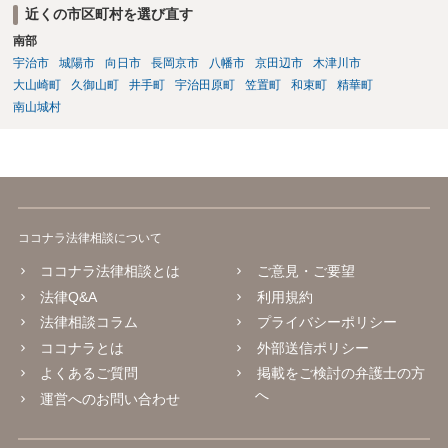
近くの市区町村を選び直す
術の教授」(いわゆるパソコン教室)に該当するか否かについて、消費者
庁及び経済産業省の検討の結果、「パソコンの操作に関する知識や技
南部
術の教授と一体不可分とならない限り、『特定継続的役務』に該当し
宇治市
城陽市
向日市
長岡京市
八幡市
京田辺市
木津川市
ない」ことが明らかにされています。 【参考】インターネットを通じ
大山崎町
久御山町
井手町
宇治田原町
笠置町
和束町
精華町
たプログラミング教育の提供が明確化されます~産業競争力強化法の
南山城村
「グレーゾーン解消制度」の活用~（経済産業省サイト） https://www.
meti.go.jp/policy/jigyou_saisei/kyousouryoku_kyouka/shinjigyo-kaitaku
seidosuishin/press/141225_press.pdf
ココナラ法律相談について
ココナラ法律相談とは
ご意見・ご要望
法律Q&A
利用規約
法律相談コラム
プライバシーポリシー
ココナラとは
外部送信ポリシー
よくあるご質問
掲載をご検討の弁護士の方
へ
運営へのお問い合わせ