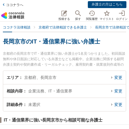
弁護士の方はこちら
ココナラへ
投稿する
探す
閲覧履歴
マイリスト
ログイン
ココナラ法律相談
京都府で法律相談できる弁護士
長岡京市で法律相談
長岡京市のIT・通信業界に強い弁護士
京都府の長岡京市でIT・通信業界に強い弁護士が1名見つかりました。初回面談
無料や休日面談に対応している弁護士なども掲載中。企業法務に関係する顧問
弁護士契約や契約書作成・リーガルチェック、雇用契約書・就業規則作成等の
細かな分野での絞り込み検索もでき便利です。特に古屋法律事務所の古屋 岳弁
護士のプロフィール情報や弁護士費用、強みなどが注目されています。『長岡
エリア
京都府、長岡京市
変更
京市で土日や夜間に発生したIT・通信業界のトラブルを今すぐに弁護士に相談
したい』『IT・通信業界のトラブル解決の実績豊富な近くの弁護士を検索した
相談内容
企業法務、IT・通信業界
変更
い』『初回相談無料でIT・通信業界を法律相談できる長岡京市内の弁護士に相
談予約したい』などでお困りの相談者さんにおすすめです。
詳細条件
未選択
変更
IT・通信業界に強い長岡京市から相談可能な弁護士