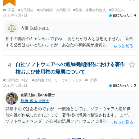
できない」と真に言えるのかどうか、なぜ「物理的にできない開発」
を請け負うことになったのかが問題です。 もし、「物理的にできな
#IT業界
#住民訴訟
#契約解除・契約取消
#労働・雇用契約違反
#学校法人
い」という意味が、単に「契約に記載された納期では間に合わない」
2023年2月7日
役にたった
4
ということであれば、それは単純に履行遅滞を理由とする債務不履行
ですから、契約解除は有効です。 「物理的にできない」が、そもそも
内藤 政信
弁護士
そのような開発は理論的に不可能（例えば、タイムマシンを作るとい
相手の都合のキャンセルですね。 あなたが原因とは思えません。 返金
う契約等）であれば、契約自体が無効になる可能性があります。 いず
する必要はないと思いますが、あなたの和解案が適切と思います。
れの場合であっても、結局は、上記の「物理的にできない」部分を除
いた部分は開発完了しているということですから、その部分に相当す
る請負代金は請求できる可能性があります。 ただし、当該開発完了部
4
自社ソフトウェアへの追加機能開発における著作
分だけでどれくらいの価値があるのか、が問題になります。 一般論は
以上で、より個別的なお話は、詳しい契約内容や開発内容を知る必要
権および使用権の帰属について
がありますので、正式に弁護士に相談することも検討された方がよい
#知的財産・特許
#契約書作成・リーガルチェック
#IT業界
と思います。
2026年3月5日
役にたった
3
企業法務に強い弁護士
髙橋 俊太
弁護士
詳細不明ではあるのですが、一般論としては、ソフトウェアの追加機
能を誰が作成したかによって、著作権の帰属は整理されます。 まず、
ソフトウェアベンダーが自社の汎用ソフトウェアに機能追加を行った
場合、そのプログラムを実際に作成したのがベンダーであれば、特段
の合意がない限り、追加部分を含めたプログラムの著作権は原則とし