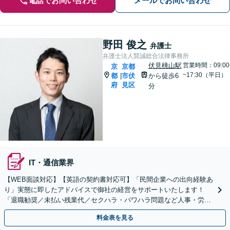
電話でお問い合わせ
メールでお問い合わせ
野田 俊之
弁護士
弁護士法人賢誠総合法律事務所
伏見桃山駅
営業時間：09:00
京
京都
~17:30（平日）
都
市伏
から徒歩6
|
府
見区
分
IT・通信業界
【WEB面談対応】【英語の契約書対応可】「民間企業への出向経験あ
り」実態に即したアドバイスで御社の経営をサポートいたします！
「退職勧奨／未払い残業代／セクハラ・パワハラ問題など人事・労務
の対応も可能」【休日・夜間相談可】
料金表を見る