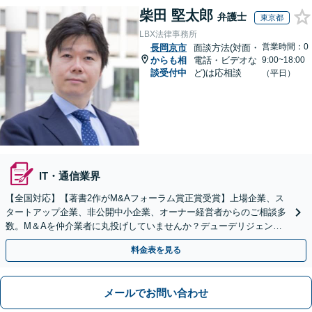
柴田 堅太郎
弁護士
東京都
LBX法律事務所
営業時間：0
長岡京市
面談方法(対面・
からも相
電話・ビデオな
9:00~18:00
談受付中
ど)は応相談
（平日）
IT・通信業界
【全国対応】【著書2作がM&Aフォーラム賞正賞受賞】上場企業、ス
タートアップ企業、非公開中小企業、オーナー経営者からのご相談多
数。M＆Aを仲介業者に丸投げしていませんか？デューデリジェンス
や契約書作成・交渉はお任せください【初回無料】
料金表を見る
メールでお問い合わせ