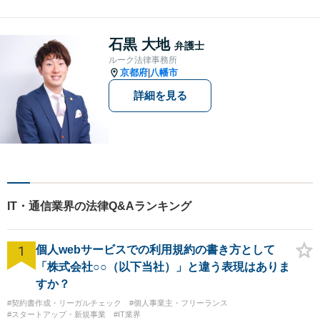
頼者様にとって最良の解決に
尽力します。交通事故／離婚
／相続／企業法務など幅広く
石黒 大地
弁護士
対応可能。【休日・夜間対応
ルーク法律事務所
可】
京都府
八幡市
|
詳細を見る
IT・通信業界の法律Q&Aランキング
1
個人webサービスでの利用規約の書き方として
「株式会社○○（以下当社）」と違う表現はありま
すか？
#契約書作成・リーガルチェック
#個人事業主・フリーランス
#スタートアップ・新規事業
#IT業界