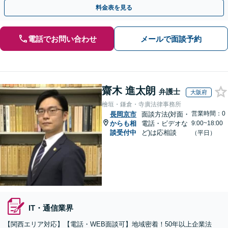
ー・ドラフトなどに対応。
料金表を見る
電話でお問い合わせ
メールで面談予約
齋木 進太朗
弁護士
大阪府
檜垣・鎌倉・寺廣法律事務所
営業時間：0
長岡京市
面談方法(対面・
からも相
電話・ビデオな
9:00~18:00
談受付中
ど)は応相談
（平日）
IT・通信業界
【関西エリア対応】【電話・WEB面談可】地域密着！50年以上企業法