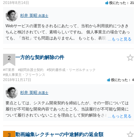
2018年8月14日
役にたった
21
杉井 英昭
弁護士
Webサービスの運営をされるにあたって、当初から利用規約につきき
ちんと検討されていて、素晴らしいですね。 個人事業主の場合であっ
ても、「当社」でも問題はありません。 もっとも、表現に違和感があ
るというのであれば、屋号を使うとよいでしょう。 例えば、田中一郎
さんが「ABCウェブサービス」の屋号で事業を運営する際には、「当
社」の代わりに「ABCウェブサービス」とか「ABCWS」を使う等で
2
一方的な契約解除の件
す。
#IT業界
#顧問弁護士契約
#契約書作成・リーガルチェック
#個人事業主・フリーランス
2018年11月17日
役にたった
4
杉井 英昭
弁護士
要点としては、システム開発契約を締結したが、その一部については
履行が不可能な開発内容であったところ、当該履行が不可能な開発に
ついて履行されていないことを理由として契約解除をされた。そこ
で、既に開発を完了したものについての請負代金を請求できるか、と
いうご質問であると理解しました。 まず、「物理的にできない開発で
一方的に契約不履行のように伝えられ」とのことですが、「物理的に
3
動画編集レクチャーの中途解約の返金額