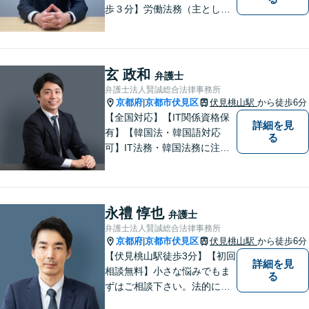
歩３分】労働法務（主として
使用者側）を、専門分野とし
て取り組んでいる一方で、企
業法務、一般民事、家事事
件、建築事件などの幅広い分
玄 政和
弁護士
野でも経験を積んでおりま
弁護士法人賢誠総合法律事務所
す。お気軽にご相談くださ
京都府
京都市伏見区
伏見桃山駅
から徒歩6分
|
い。
【全国対応】【IT関係資格保
詳細を見
有】【韓国法・韓国語対応
る
可】IT法務・韓国法務に注力
している弁護士です。
永禮 惇也
弁護士
弁護士法人賢誠総合法律事務所
京都府
京都市伏見区
伏見桃山駅
から徒歩6分
|
【伏見桃山駅徒歩3分】【初回
詳細を見
相談無料】小さな悩みでもま
る
ずはご相談下さい。法的に無
難で簡単な解決ではなく、依