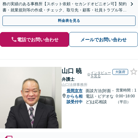
務の実績のある事務所【スポット依頼・セカンドオピニオン可】契約
書・就業規則等の作成・チェック、取引先・顧客・社員トラブル等、
お気軽にご相談ください【事前予約で休日・夜間対応】
料金表を見る
電話でお問い合わせ
メールでお問い合わせ
山口 暁
大阪府
インタビュー
を見る
弁護士
山口法律事務所
営業時間：1
長岡京市
面談方法(対面・
からも相
電話・ビデオな
0:00~18:00
談受付中
ど)は応相談
（平日）