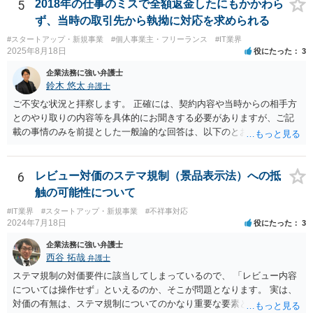
てベンダーに帰属します。利用者が費用を負担している場合でも、そ
5
2018年の仕事のミスで全額返金したにもかかわら
れだけで著作権が利用者に移転するわけではありません。 一方、利用
ず、当時の取引先から執拗に対応を求められる
者側に認められるのは通常、その追加機能を含むソフトウェアを契約
#スタートアップ・新規事業
#個人事業主・フリーランス
#IT業界
の範囲内で利用する権利（使用許諾）にとどまることが多く、その具
2025年8月18日
役にたった
3
体的な範囲は契約内容によって決まります。たとえば、当該利用者の
みが使用できるのか、ベンダーが他の顧客にも同様の機能を提供でき
企業法務に強い弁護士
るのか、といった点は契約によって調整されるのが一般的です。 ま
鈴木 悠太
弁護士
た、契約で特別の定めを設けることにより、追加機能の著作権を利用
ご不安な状況と拝察します。 正確には、契約内容や当時からの相手方
者に帰属させる、あるいはベンダーに帰属させつつ利用者に独占的な
とのやり取りの内容等を具体的にお聞きする必要がありますが、ご記
使用権を認めるといった整理をすることも可能です。 したがって、費
載の事情のみを前提とした一般論的な回答は、以下のとおりです。 ①
用負担のみをもって著作権の帰属が決まるものではなく、著作物を創
相手方が主張し得た損害賠償請求権は、すでに消滅時効（2020年改正
作した主体と、当事者間の契約内容によって決まると考えられます。
前の商事消滅時効、不法行為消滅時効）にかかっている可能性が高い
です。 ②相手方の報告要求については、法的には従う義務はないでし
6
レビュー対価のステマ規制（景品表示法）への抵
ょう。 ③すでに対応は完了しており、もし相手方から今後具体的な法
触の可能性について
的請求ないし措置がなされれば改めて検討するという方針でもよいよ
#IT業界
#スタートアップ・新規事業
#不祥事対応
うに思われます。
2024年7月18日
役にたった
3
企業法務に強い弁護士
西谷 拓哉
弁護士
ステマ規制の対価要件に該当してしまっているので、 「レビュー内容
については操作せず」といえるのか、そこが問題となります。 実は、
対価の有無は、ステマ規制についてのかなり重要な要素となります。