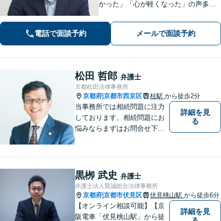
かった」「心が軽くなった」の声多
数！皆さまのお悩みに親身に寄り添
い、誠実・迅速に対応いたします。進
電話で面談予約
メールで面談予約
捗状況を細かく報告し、不安を感じさ
せないよう心掛け【休日・夜間面談
可】【樟葉駅5分】
松田 哲郎
弁護士
京都松田法律事務所
京都府
京都市西京区
桂駅
から徒歩2分
|
当事務所では相続問題に注力
詳細を見
しております。相続問題にお
る
悩みならまずはお問合せ下さ
い。
黒栁 武史
弁護士
弁護士法人賢誠総合法律事務所
京都府
京都市伏見区
伏見桃山駅
から徒歩6分
|
【オンライン相談可能】【京
詳細を見
阪電車「伏見桃山駅」から徒
る