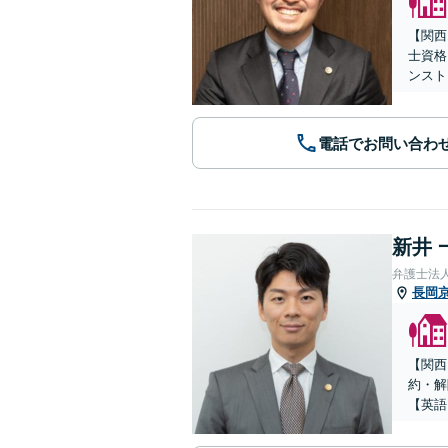
【関西
士資格
ンスト
電話でお問い合わ
新井 
弁護士法
長岡
【関西
約・解
【英語