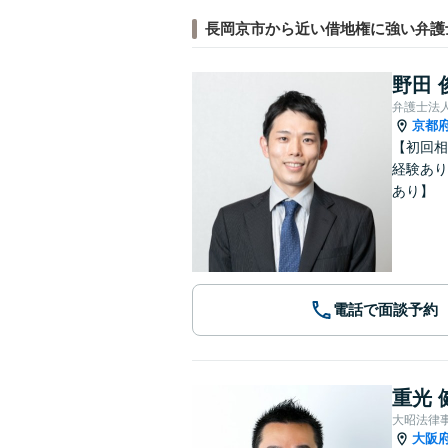
長岡京市から近い借地権に強い弁護
野田 
弁護士法
京都
【初回相
経験あり
あり】
電話で面談予約
重光 
大昭法律
大阪