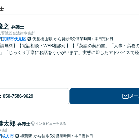
士
俊之
弁護士
人賢誠総合法律事務所
府
京都市伏見区
伏見桃山駅
から徒歩6分
営業時間：本日定休日
|
談無料】【電話相談・WEB相談可】【「英語の契約書」「人事・労務
」「じっくり丁寧にお話をうかがいます」実態に即したアドバイスで経
メー
健太郎
弁護士
インタビューを見る
事務所
府
枚方市
樟葉駅
から徒歩5分
営業時間：本日定休日
|