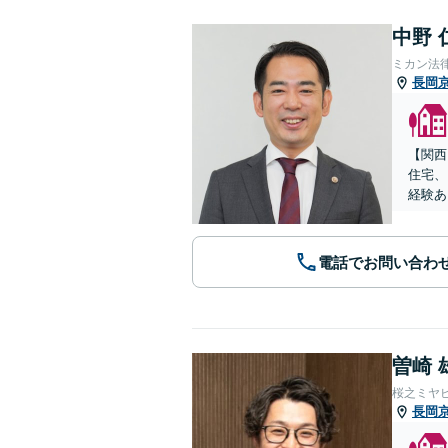
中野 
ミカン法
長岡
【関西
住宅、
経験あ
電話でお問い合わ
曽崎 
桜之ミヤ
長岡