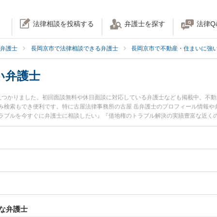
法律相談を投稿する
弁護士を探す
法律Q
弁護士
長岡京市で法律相談できる弁護士
長岡京市で不動産・住まいに強
い弁護士
見つかりました。初回面談無料や休日面談に対応している弁護士なども掲載中。不
み検索もでき便利です。特に古屋法律事務所の古屋 岳弁護士のプロフィール情報や
ラブルを今すぐに弁護士に相談したい』『借地権のトラブル解決の実績豊富な近く
約したい』などでお困りの相談者さんにおすすめです。
な弁護士