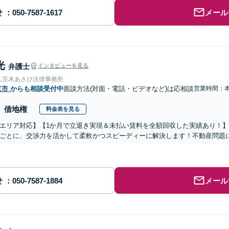
せ
メール
光
弁護士
インタビューを見る
人茨木あさひ法律事務所
京市
からも相談受付中
面談方法(対面・電話・ビデオなど)は応相談
営業時間：
借地権
料金表を見る
エリア対応】【1か月で立退き実現＆未払い賃料を全額回収した実績あり！
ごとに、交渉力を活かして柔軟かつスピーディーに解決します！不動産問題
せ
メール