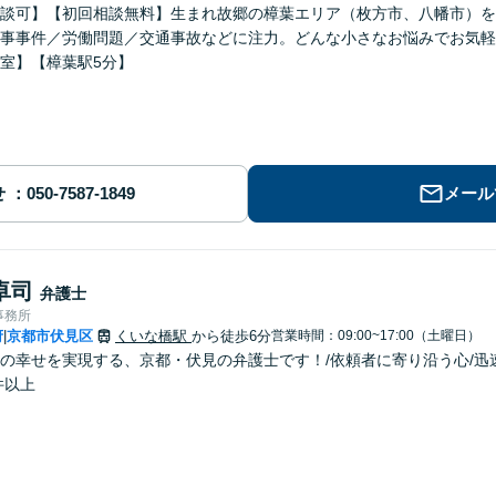
談可】【初回相談無料】生まれ故郷の樟葉エリア（枚方市、八幡市）を
事事件／労働問題／交通事故などに注力。どんな小さなお悩みでお気軽
室】【樟葉駅5分】
せ
メール
卓司
弁護士
事務所
府
京都市伏見区
くいな橋駅
から徒歩6分
営業時間：09:00~17:00（土曜日）
|
の幸せを実現する、京都・伏見の弁護士です！/依頼者に寄り沿う心/迅
件以上