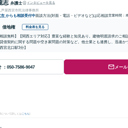
龍志
弁護士
インタビューを見る
人芦屋西宮市民法律事務所
京市
からも相談受付中
面談方法(対面・電話・ビデオなど)は応相談
営業時間：
借地権
料金表を見る
相談無料】【関西エリア対応】豊富な経験と知見あり。建物明渡請求のご相
貸借契約に関する問題や空き家問題の対策など。他士業とも連携し、迅速か
西宮北口駅3分】
せ
メール
果について詳しくは
こちら
)