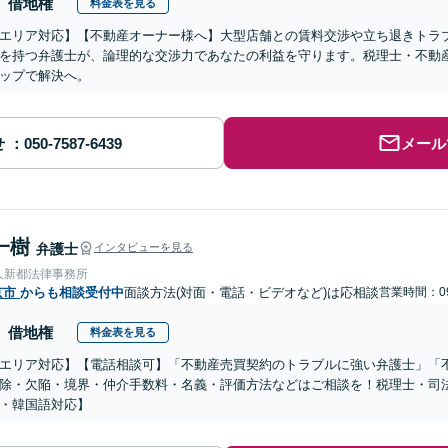
借地権
料金表を見る
エリア対応】【不動産オーナー様へ】大型店舗との賃料交渉や立ち退きトラ
を持つ弁護士が、論理的な交渉力であなたの利益を守ります。税理士・不動
ップで解決へ。
せ
メール
一樹
弁護士
インタビューを見る
人新都法律事務所
京市
からも相談受付中
面談方法(対面・電話・ビデオなど)は応相談
営業時間：09
借地権
料金表を見る
エリア対応】【電話相談可】「不動産売買契約のトラブルに強い弁護士」「
除・欠陥・境界・仲介手数料・名義・評価方法などはご相談を！税理士・司
・韓国語対応】