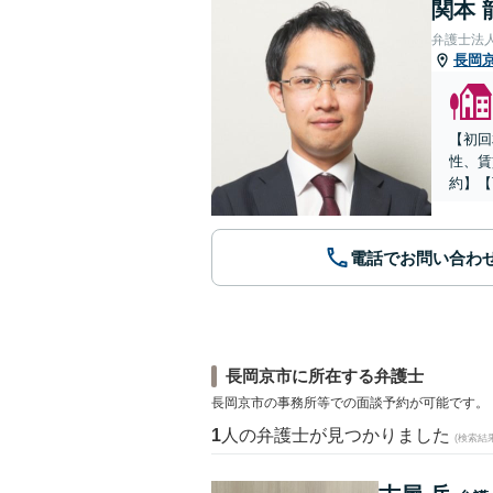
関本 
弁護士法
長岡
【初回
性、賃
約】【
電話でお問い合わ
長岡京市に所在する弁護士
長岡京市の事務所等での面談予約が可能です。
1
人の弁護士が見つかりました
(検索結