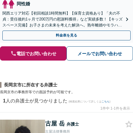
同性婚
関西エリア対応【初回相談1時間無料】【保育士資格あり】「夫の不
貞：受任後約1ヶ月で200万円の慰謝料獲得」など実績多数！【キッズ
スペース完備】お子さまの未来を考えた解決へ。熟年離婚やモラハラ
のご相談多数【Web面談・電話相談・夜間相談OK】
料金表を見る
電話でお問い合わせ
メールでお問い合わせ
長岡京市に所在する弁護士
長岡京市の事務所等での面談予約が可能です。
1
人の弁護士が見つかりました
(検索結果について詳しくは
こちら
)
1件中 1-1件を表示
古屋 岳
弁護士
古屋法律事務所