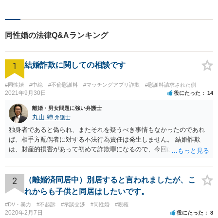
ど、幅広い法律トラブルに対
応可能。【法テラス利用可】
ご相談者様に寄り添って対
同性婚の法律Q&Aランキング
応。お悩みの方はお気軽にご
相談ください。
1
結婚詐欺に関しての相談です
#同性婚
#中絶
#不倫慰謝料
#マッチングアプリ詐欺
#慰謝料請求された側
2021年9月30日
役にたった
14
離婚・男女問題に強い弁護士
丸山 紳
弁護士
独身者であると偽られ、またそれを疑うべき事情もなかったのであれ
ば、相手方配偶者に対する不法行為責任は発生しません。 結婚詐欺
は、財産的損害があって初めて詐欺罪になるので、今回は該当しませ
ん。 貞操権侵害は、既婚者であることを偽られていて、その上既婚者
であることを知っていれば交際しなかったといえる場合に、慰謝料請
求が可能です。 LINEなどで、結婚を当然の前提にした関係だったこと
2
（離婚済同居中）別居すると言われましたが、こ
を立証できる場合は、請求は可能と考えます。
れからも子供と同居はしたいです。
#DV・暴力
#不起訴
#示談交渉
#同性婚
#親権
2020年2月7日
役にたった
8