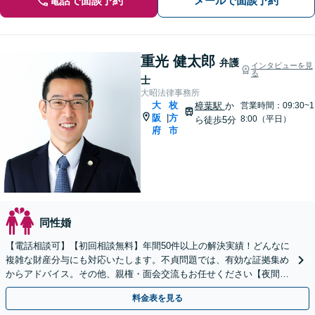
電話で面談予約
メールで面談予約
重光 健太郎
弁護
インタビューを見
る
士
大昭法律事務所
大
枚
樟葉駅
か
営業時間：09:30~1
阪
方
|
8:00（平日）
ら徒歩5分
府
市
同性婚
【電話相談可】【初回相談無料】年間50件以上の解決実績！どんなに
複雑な財産分与にも対応いたします。不貞問題では、有効な証拠集め
からアドバイス。その他、親権・面会交流もお任せください【夜間・
休日面談】【完全個室】【子連れ相談】【樟葉駅5分】
料金表を見る