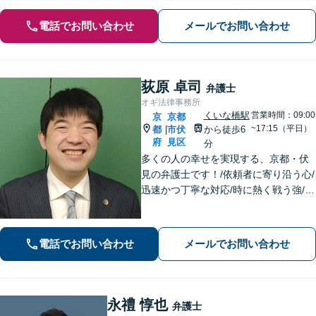
電話でお問い合わせ
メールでお問い合わせ
荻原 卓司
弁護士
オギ法律事務所
くいな橋駅
営業時間：09:00
京
京都
~17:15（平日）
都
市伏
から徒歩6
|
府
見区
分
多くの人の幸せを実現する、京都・伏
見の弁護士です！/依頼者に寄り沿う心/
迅速かつ丁寧な対応/時に熱く戦う強/解
決実績2000件以上
電話でお問い合わせ
メールでお問い合わせ
永禮 惇也
弁護士