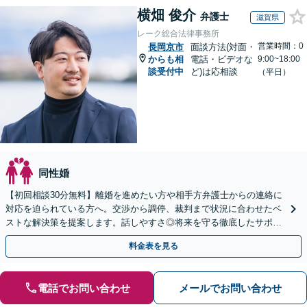
横畑 俊介
弁護士
滋賀県
レーク総合法律事務所
営業時間：0
長岡京市
面談方法(対面・
からも相
電話・ビデオな
9:00~18:00
談受付中
ど)は応相談
（平日）
同性婚
【初回相談30分無料】離婚を進めたい方や相手方弁護士からの連絡に
対応を迫られている方へ。交渉から調停、裁判まで状況に合わせたベ
ストな解決策を提案します。話しやすさ◎将来を守る徹底したサポー
トをいたします【滋賀県・大阪府・京都府対応】
料金表を見る
電話でお問い合わせ
メールでお問い合わせ