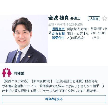
金城 雄真
弁護士
大阪府
金城・清水法律会計事務所
営業時間：0
長岡京市
面談方法(対面・
からも相
電話・ビデオな
9:00~18:00
談受付中
ど)は応相談
（平日）
同性婚
【関西エリア対応】【新大阪駅8分】【公認会計士と連携】財産分与
や不倫の慰謝料トラブル、親権獲得でお悩みではありませんか？相手
が支払い等を拒絶する難しいケースも粘り強く交渉します。相談者の
お気持ちに寄り添い、最後まで徹底サポート！
料金表を見る