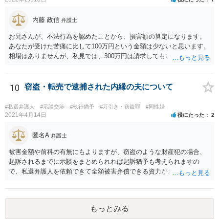
内藤 政信
弁護士
お兄さんが、不法行為を認めたことから、損害額の算定になります。
あなたが受けた苦痛に比して100万円という金額は少ないと思います。
相場はありませんが、私見では、300万円は請求してもいいですね。
しかし、支払い能力の問題もあるので、支払うと言う気持ちが、なく
なるような条件では困るでしょう。 支払いの効果を高めるために、弁
護士を立ち合い人にするといいで しょう。 したがって、金額も含め
10
窃盗・転売で逮捕された内縁の夫について
て、条件については弁護士と話をするといい でしょう。 書面はどちら
が作っても構いません。 書類を作るには、少なくも、５５０００円
#私選弁護人
#示談交渉
#執行猶予
#万引き・窃盗罪
#同性婚
は、かかるでしょう。
2021年4月14日
役にたった
2
匿名A
弁護士
被害金額や前科の有無にもよりますが、窃盗のような財産犯の場合、
起訴されるまでに示談をまとめられれば起訴猶予も考えられますの
で、私選弁護人を依頼できて全額被害弁償できる資力がお有りなので
あれば、信頼できそうな弁護士を探して一度相談されることをおすす
めいたします。起訴されてしまうと前科はついてしまう可能性が極め
て高いので、被害金額はさほど大きくなく初犯で起訴猶予の可能性が
もっとみる
あり得る事案なのであれば、起訴までの弁護活動が極めて重要です。