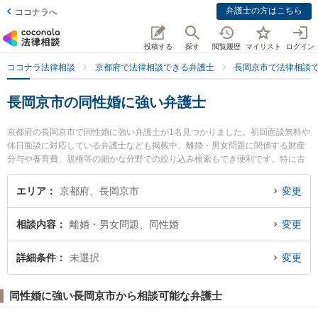
弁護士の方はこちら
ココナラへ
投稿する
探す
閲覧履歴
マイリスト
ログイン
ココナラ法律相談
京都府で法律相談できる弁護士
長岡京市で法律相談
長岡京市の同性婚に強い弁護士
京都府の長岡京市で同性婚に強い弁護士が1名見つかりました。初回面談無料や
休日面談に対応している弁護士なども掲載中。離婚・男女問題に関係する財産
分与や養育費、親権等の細かな分野での絞り込み検索もでき便利です。特に古
屋法律事務所の古屋 岳弁護士のプロフィール情報や弁護士費用、強みなどが注
目されています。『長岡京市で土日や夜間に発生した同性婚のトラブルを今す
エリア
京都府、長岡京市
変更
ぐに弁護士に相談したい』『同性婚のトラブル解決の実績豊富な近くの弁護士
を検索したい』『初回相談無料で同性婚を法律相談できる長岡京市内の弁護士
相談内容
離婚・男女問題、同性婚
変更
に相談予約したい』などでお困りの相談者さんにおすすめです。
詳細条件
未選択
変更
同性婚に強い長岡京市から相談可能な弁護士