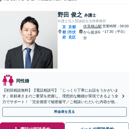
野田 俊之
弁護士
弁護士法人賢誠総合法律事務所
伏見桃山駅
営業時間：09:00
京
京都
~17:30（平日）
都
市伏
から徒歩6
|
府
見区
分
同性婚
【初回相談無料】【電話相談可】「じっくり丁寧にお話をうかがいま
す」依頼者さまのご要望を把握し、理想的な離婚が実現できるよう全
力でサポート！「完全個室で秘密厳守／ご相談いただいた内容が他人
に聞かれる心配はありません」【休日・夜間相談可】
料金表を見る