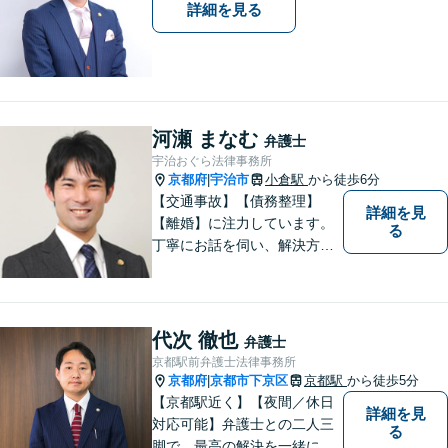
詳細を見る
河瀬 まなむ
弁護士
宇治おぐら法律事務所
京都府
宇治市
小倉駅
から徒歩6分
|
【交通事故】【債務整理】
詳細を見
【離婚】に注力しています。
る
丁寧にお話を伺い、解決方法
を考えていきます。 メールで
のお問い合わせは営業時間外
でも可能です。
代次 徹也
弁護士
京都駅前弁護士法律事務所
京都府
京都市下京区
京都駅
から徒歩5分
|
【京都駅近く】【夜間／休日
詳細を見
対応可能】弁護士との二人三
る
脚で、最高の解決を一緒に目