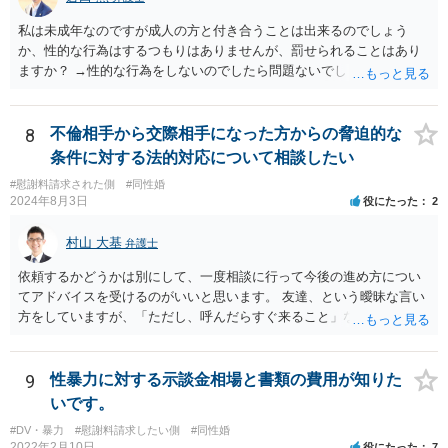
私は未成年なのですが成人の方と付き合うことは出来るのでしょう
か、性的な行為はするつもりはありませんが、罰せられることはあり
ますか？ →性的な行為をしないのでしたら問題ないでしょう
8
不倫相手から交際相手になった方からの脅迫的な
条件に対する法的対応について相談したい
#慰謝料請求された側
#同性婚
2024年8月3日
役にたった
2
村山 大基
弁護士
依頼するかどうかは別にして、一度相談に行って今後の進め方につい
てアドバイスを受けるのがいいと思います。 友達、という曖昧な言い
方をしていますが、「ただし、呼んだらすぐ来ること」などと条件を
つけているあたり、 今後も何かしら行ってきそうなので、おっしゃる
通り関わりを断つ方向がいいと思います。
9
性暴力に対する示談金相場と書類の費用が知りた
いです。
#DV・暴力
#慰謝料請求したい側
#同性婚
2022年2月10日
役にたった
7