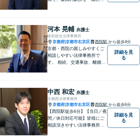
指しましょう。刑事事件／交
通事故／離婚問題／借金問題
／相続問題など、幅広く対応
可能です。【地域に根ざした
河本 晃輔
弁護士
弁護士】まずは当事務所の無
洛彩総合法律事務所
料法律相談をご体験くださ
京都府
京都市右京区
西院駅
から徒歩4分
|
い。
京都・西院の親しみやすくご
詳細を見
相談しやすい法律事務所で
る
す。 相続、交通事故、離婚、
不動産、債務整理などに幅広
くご対応しています。
中西 和宏
弁護士
京都西法律事務所
京都府
京都市右京区
西院駅
から徒歩6分
|
【西院駅徒歩6分】【当日／夜
詳細を見
間／休日対応可能】皆様にご
る
相談頂きやすい法律事務所を
目指します。交通事故／借金
問題／相続問題／離婚問題な