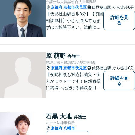
弁護士法人賢誠総合法律事務所
京都府
京都市伏見区
伏見桃山駅
から徒歩6分
|
【伏見桃山駅徒歩3分】【初回
詳細を見
相談無料】小さな悩みでもま
る
ずはご相談下さい。法的に無
難で簡単な解決ではなく、依
頼者様にとって最良の解決に
尽力します。交通事故／離婚
／相続／企業法務など幅広く
原 萌野
弁護士
対応可能。【休日・夜間対応
弁護士法人賢誠総合法律事務所
可】
京都府
京都市伏見区
伏見桃山駅
から徒歩6分
|
【夜間相談も対応】誠実・全
詳細を見
力がモットーです！依頼者様
る
に納得いただける解決を目指
します！
石黒 大地
弁護士
ルーク法律事務所
京都府
八幡市
|