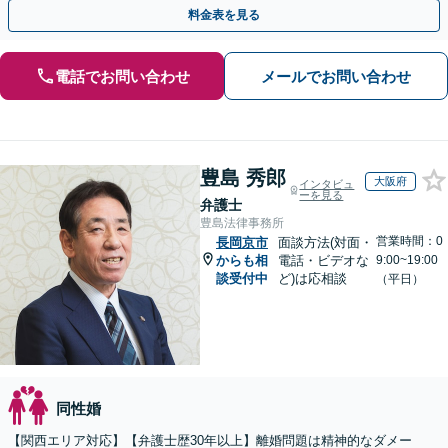
応可】【大阪天満宮駅5分】
料金表を見る
電話でお問い合わせ
メールでお問い合わせ
豊島 秀郎
大阪府
インタビュ
ーを見る
弁護士
豊島法律事務所
営業時間：0
長岡京市
面談方法(対面・
からも相
電話・ビデオな
9:00~19:00
談受付中
ど)は応相談
（平日）
同性婚
【関西エリア対応】【弁護士歴30年以上】離婚問題は精神的なダメー