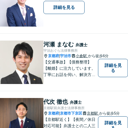
詳細を見る
河瀬 まなむ
弁護士
宇治おぐら法律事務所
京都府
宇治市
小倉駅
から徒歩6分
|
【交通事故】【債務整理】
詳細を見
【離婚】に注力しています。
る
丁寧にお話を伺い、解決方法
を考えていきます。 メールで
のお問い合わせは営業時間外
でも可能です。
代次 徹也
弁護士
京都駅前弁護士法律事務所
京都府
京都市下京区
京都駅
から徒歩5分
|
【京都駅近く】【夜間／休日
詳細を見
対応可能】弁護士との二人三
る