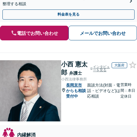
整理する相談
料金表を見る
電話でお問い合わせ
メールでお問い合わせ
小西 憲太
大阪府
インタビュ
ーを見る
郎
弁護士
小西法律事務所
営業時
長岡京市
面談方法(対面・電
からも相談
話・ビデオなど)は
間：本日
受付中
応相談
定休日
内縁解消