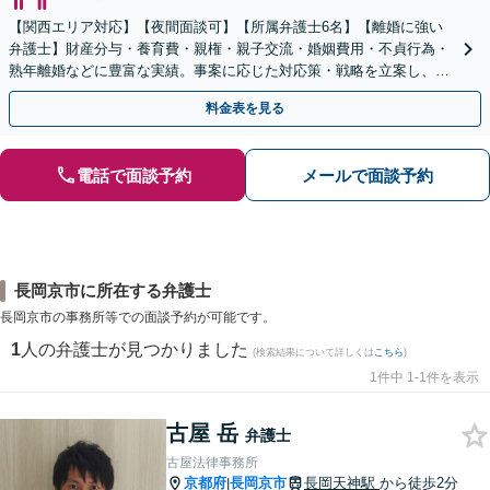
【関西エリア対応】【夜間面談可】【所属弁護士6名】【離婚に強い
弁護士】財産分与・養育費・親権・親子交流・婚姻費用・不貞行為・
熟年離婚などに豊富な実績。事案に応じた対応策・戦略を立案し、全
力で闘います。明るい人生の再スタートを！
料金表を見る
電話で面談予約
メールで面談予約
長岡京市に所在する弁護士
長岡京市の事務所等での面談予約が可能です。
1
人の弁護士が見つかりました
(検索結果について詳しくは
こちら
)
1件中 1-1件を表示
古屋 岳
弁護士
古屋法律事務所
京都府
長岡京市
長岡天神駅
から徒歩2分
|