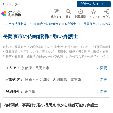
弁護士の方はこちら
ココナラへ
投稿する
探す
閲覧履歴
マイリスト
ログイン
ココナラ法律相談
京都府で法律相談できる弁護士
長岡京市で法律相談
長岡京市の内縁解消に強い弁護士
京都府の長岡京市で内縁解消に強い弁護士が1名見つかりました。初回面談無料
や休日面談に対応している弁護士なども掲載中。離婚・男女問題に関係する財
産分与や養育費、親権等の細かな分野での絞り込み検索もでき便利です。特に
古屋法律事務所の古屋 岳弁護士のプロフィール情報や弁護士費用、強みなどが
注目されています。『長岡京市で土日や夜間に発生した内縁解消のトラブルを
エリア
京都府、長岡京市
変更
今すぐに弁護士に相談したい』『内縁解消のトラブル解決の実績豊富な近くの
弁護士を検索したい』『初回相談無料で内縁解消を法律相談できる長岡京市内
相談内容
離婚・男女問題、内縁関係・事実婚
変更
の弁護士に相談予約したい』などでお困りの相談者さんにおすすめです。
詳細条件
未選択
変更
内縁関係・事実婚に強い長岡京市から相談可能な弁護士