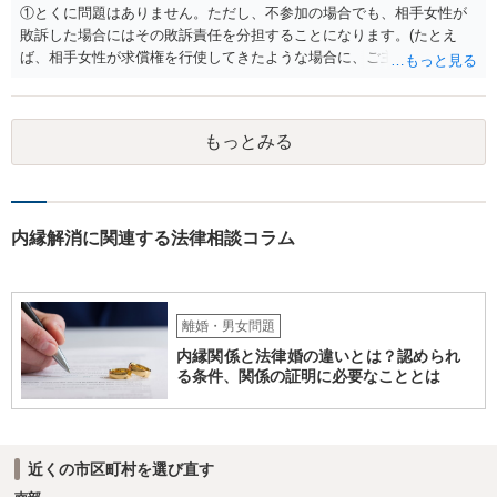
①とくに問題はありません。ただし、不参加の場合でも、相手女性が
敗訴した場合にはその敗訴責任を分担することになります。(たとえ
ば、相手女性が求償権を行使してきたような場合に、ご主人から、今
回の訴訟で出てきた主張と反する主張が出来なくなります。) ②その可
能性もあるでしょうが、真相は分かりません。 ③ならないと思いま
す。 ④- ⑤それにはなりえます。 ⑥一般論ですが、裁判官は証拠に基
もっとみる
づいて事実を認定するわけですから、証拠が大切です。 証拠をきちん
と整えての訴訟提起だとは思いますが、これからでも整えられるので
あれば準備しておくことが大切でしょう。 ⑦今回の不貞行為が原因で
離婚に至るのであれば100万円以上で和解・判決になることが多いと思
います。具体的な事情が分かりかねますので、幅のありすぎる回答で
内縁解消に関連する法律相談コラム
申し訳ありません。 現在、法律事務所にご依頼されているようですか
ら、ご担当の先生にも聞いてみて頂ければと存じます。 ご参考になれ
ば幸いです。
離婚・男女問題
内縁関係と法律婚の違いとは？認められ
る条件、関係の証明に必要なこととは
近くの市区町村を選び直す