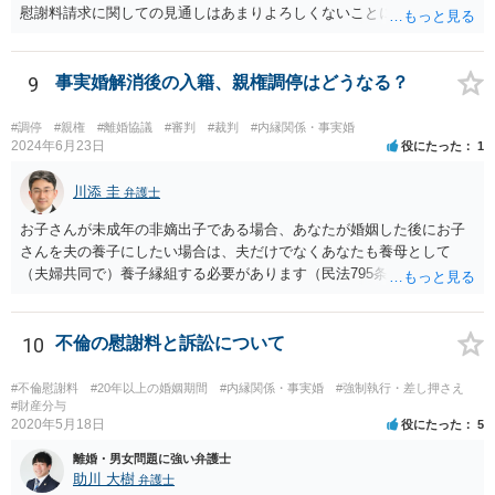
慰謝料請求に関しての見通しはあまりよろしくないことにご留意なさ
３割くらいの確率で認められそうな金額がいくらくらいかを提示した
ったうえで今後の対応を検討する必要があります。
上で、そこからの排除額ベースとすることも考えられますが、それだ
と弱気な弁護士だと思われたり、先生は私の主張を分かってくれてい
9
事実婚解消後の入籍、親権調停はどうなる？
ないと目くじらを立てる依頼者もいそうなので、やはり難点がありま
す。 個人的には、着手金の割合を高めて、タイムチャージ併用型にし
たり、長期化した場合は追加着手金を請求できるようにしたりして最
#調停
#親権
#離婚協議
#審判
#裁判
#内縁関係・事実婚
2024年6月23日
役にたった
1
悪排除額ベースの成功報酬はもらえなくても気にしないというのが良
いように思っています。 いずれにせよ、どういう形をとるにせよ、支
川添 圭
払う報酬額はあまり変わらないと思いますので、そのとおりに支払っ
弁護士
ても損にはならないはずです。 基本的に弁護士に1時間動いてもらう
お子さんが未成年の非嫡出子である場合、あなたが婚姻した後にお子
場合の相場は税抜2万円くらいですので、あなたの事件に50時間以上費
さんを夫の養子にしたい場合は、夫だけでなくあなたも養母として
やしているのであれば排除額ベースの成功報酬が支払われないと弁護
（夫婦共同で）養子縁組する必要があります（民法795条本文）。これ
士にとっては割りの悪い事件ということになるかと存じます。
は、養親と子の間には嫡出子の関係が生じるところ（民法809条）、実
母と子の間が非嫡出子の関係のままではバランスに欠けるためである
と説明されています。 そして、再婚後の養子縁組によって夫婦の共同
10
不倫の慰謝料と訴訟について
親権となった場合は、血縁上の父親からの父を親権者とする協議に代
わる調停及び審判（民法819条5項）は認められないと考えます。 この
#不倫慰謝料
#20年以上の婚姻期間
#内縁関係・事実婚
#強制執行・差し押さえ
点について明確な判例はありませんが、離婚後の親権者変更（民法819
#財産分与
2020年5月18日
役にたった
5
条6項）においては、離婚後に親権者が再婚して元夫婦の子と再婚相手
が養子縁組した場合には、親権者変更の申立ては認められないとする
離婚・男女問題に強い弁護士
最高裁判例があり、その判例で述べられている理由は民法819条5項の
助川 大樹
弁護士
場面でも同様であると考えられるからです。