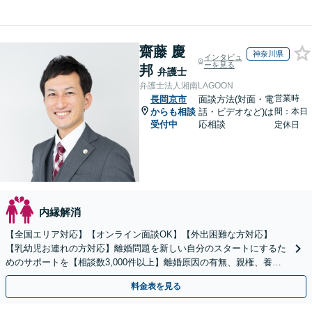
齋藤 慶
神奈川県
インタビュ
ーを見る
邦
弁護士
弁護士法人湘南LAGOON
営業時
長岡京市
面談方法(対面・電
からも相談
話・ビデオなど)は
間：本日
受付中
応相談
定休日
内縁解消
【全国エリア対応】【オンライン面談OK】【外出困難な方対応】
【乳幼児お連れの方対応】離婚問題を新しい自分のスタートにするた
めのサポートを【相談数3,000件以上】離婚原因の有無、親権、養育
費、財産分与、慰謝料請求【夜間・休日相談可】
料金表を見る