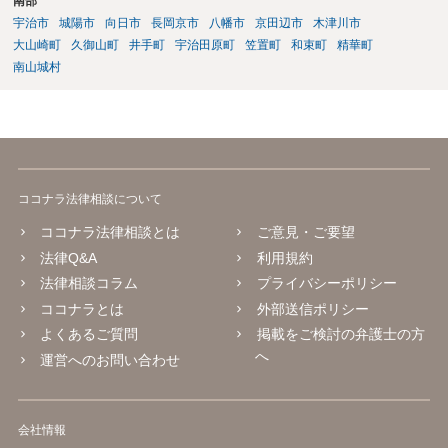
南部
宇治市
城陽市
向日市
長岡京市
八幡市
京田辺市
木津川市
大山崎町
久御山町
井手町
宇治田原町
笠置町
和束町
精華町
南山城村
ココナラ法律相談について
ココナラ法律相談とは
ご意見・ご要望
法律Q&A
利用規約
法律相談コラム
プライバシーポリシー
ココナラとは
外部送信ポリシー
よくあるご質問
掲載をご検討の弁護士の方
へ
運営へのお問い合わせ
会社情報