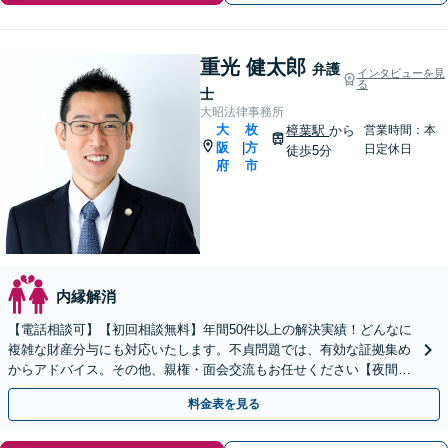
重光 健太郎
弁護
インタビューを見
る
士
大昭法律事務所
大
枚
樟葉駅
から
営業時間：本
阪
方
|
日定休日
徒歩5分
府
市
内縁解消
【電話相談可】【初回相談無料】年間50件以上の解決実績！どんなに
複雑な財産分与にも対応いたします。不貞問題では、有効な証拠集め
からアドバイス。その他、親権・面会交流もお任せください【夜間・
休日面談】【完全個室】【子連れ相談】【樟葉駅5分】
料金表を見る