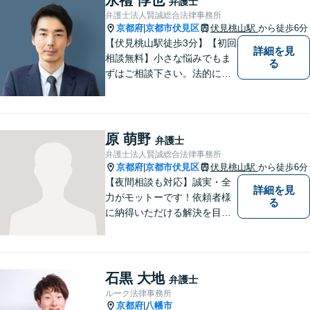
弁護士
弁護士法人賢誠総合法律事務所
京都府
京都市伏見区
伏見桃山駅
から徒歩6分
|
【伏見桃山駅徒歩3分】【初回
詳細を見
相談無料】小さな悩みでもま
る
ずはご相談下さい。法的に無
難で簡単な解決ではなく、依
頼者様にとって最良の解決に
尽力します。交通事故／離婚
／相続／企業法務など幅広く
原 萌野
弁護士
対応可能。【休日・夜間対応
弁護士法人賢誠総合法律事務所
可】
京都府
京都市伏見区
伏見桃山駅
から徒歩6分
|
【夜間相談も対応】誠実・全
詳細を見
力がモットーです！依頼者様
る
に納得いただける解決を目指
します！
石黒 大地
弁護士
ルーク法律事務所
京都府
八幡市
|