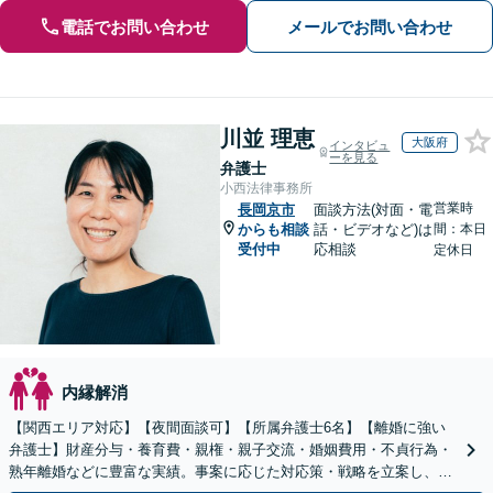
電話でお問い合わせ
メールでお問い合わせ
川並 理恵
大阪府
インタビュ
ーを見る
弁護士
小西法律事務所
営業時
長岡京市
面談方法(対面・電
からも相談
話・ビデオなど)は
間：本日
受付中
応相談
定休日
内縁解消
【関西エリア対応】【夜間面談可】【所属弁護士6名】【離婚に強い
弁護士】財産分与・養育費・親権・親子交流・婚姻費用・不貞行為・
熟年離婚などに豊富な実績。事案に応じた対応策・戦略を立案し、全