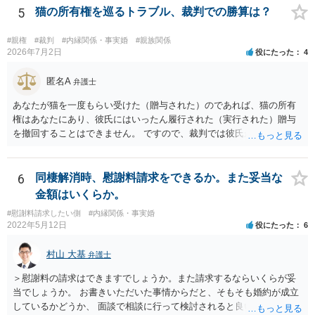
5
猫の所有権を巡るトラブル、裁判での勝算は？
#親権
#裁判
#内縁関係・事実婚
#親族関係
2026年7月2日
役にたった
4
匿名A
弁護士
あなたが猫を一度もらい受けた（贈与された）のであれば、猫の所有
権はあなたにあり、彼氏にはいったん履行された（実行された）贈与
を撤回することはできません。 ですので、裁判では彼氏が勝つことは
できません。 もっとも、贈与が立証（証明）できるかどうかはご記載
の事情からははっきりしませんので、早めに弁護士に面談相談する方
がいいでしょう。 場合によっては弁護士名で通知等出してもらうほう
6
同棲解消時、慰謝料請求をできるか。また妥当な
がいいかもしれません。
金額はいくらか。
#慰謝料請求したい側
#内縁関係・事実婚
2022年5月12日
役にたった
6
村山 大基
弁護士
＞慰謝料の請求はできますでしょうか。また請求するならいくらが妥
当でしょうか。 お書きいただいた事情からだと、そもそも婚約が成立
しているかどうか、 面談で相談に行って検討されると良いと思いま