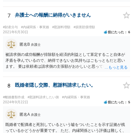
す。 結婚前提の交際にとどまり、婚約とまでは認められない可能性が
あるからです。 他方で、実際問題として同棲のために金銭的不利益が
生じているので、 厳密に婚約が成立しているかどうかは別として、話
7
弁護士への報酬に納得がいきません
し合いにより一定の支払いを受けて別れる、というのも考えられま
す。 相手としても、裁判までして争って支払いゼロを目指すよりは、
#財産分与
#内縁関係・事実婚
#慰謝料増額
#損害賠償増額
一定額を支払って円満に解決したいと考える可能性はあります。
2021年6月30日
役にたった
6
匿名B
弁護士
被請求側の成功報酬が排除額を経済的利益として算定すること自体が
矛盾を孕んでいるので、納得できないお気持ちはごもっともだと思い
ます。 要は依頼者は請求側の主張額がおかしいと思っているからこそ
弁護士を頼んでいて、弁護士も請求側の主張額がおかしいことを主張
しておきながら、成功報酬の請求の段になるとその「おかしい」請求
側の主張額を基準にして排除額を経済的利益として成功報酬を算定す
8
既婚者隠し交際、慰謝料請求したい。
るのは、二枚舌との誹りを受けても仕方がない面もあるように思いま
す。 ですので、被請求側の弁護士は、タイムチャージを併用したり、
#離婚書類作成
#慰謝料請求したい側
#内縁関係・事実婚
対応継続月毎に報酬を受けたり、出廷日当で調整したり、できるだけ
2024年9月22日
役にたった
5
排除額ベースの成功報酬の割合を落としていった方が良いようにも思
いますが、そうなってくると弁護士に勝訴インセンティブが働きにく
匿名A
弁護士
くなるのがなかなか難しいところです。 二枚舌を避けつつ、勝訴イン
既婚者で配偶者と死別しているという嘘をついたことを示す証拠が残
センティブも確保するためには、請求側の主張額を鵜呑みにした排除
っているかどうかが重要です。 ただ、内縁関係という評価は難しく、
額ベースとするのではなく、弁護士として反対の立場であれば、２～