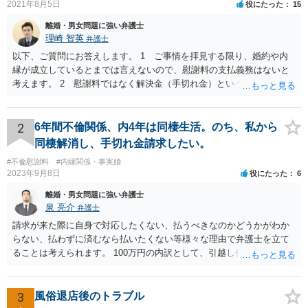
2021年8月5日
役にたった
15
離婚・男女問題に強い弁護士
理崎 智英
弁護士
以下、ご質問にお答えします。 1 ご事情を拝見する限り、婚約や内
縁が成立しているとまでは言えないので、慰謝料の支払義務はないと
考えます。 2 慰謝料ではなく解決金（手切れ金）という名目で数十
万円支払えば良いと思います。 3 今後同じような請求をされないよ
うに合意書を取り交わす必要はあると思います。 4 合意書を取り交
わし、その中で精算条項（一切の債権債務のないことを確認する）を
2
6年間不倫関係、内4年は同棲生活。のち、私から
設ければ、大丈夫です。
同棲解消し、手切れ金請求したい。
#不倫慰謝料
#内縁関係・事実婚
2023年9月8日
役にたった
6
離婚・男女問題に強い弁護士
泉 亮介
弁護士
請求が来た際に自身で対応したくない、払うべきなのかどうかがわか
らない、払わずに済むなら払いたくない等様々な理由で弁護士を立て
ることは考えられます。 100万円の内訳として、引越し代等でどの程
度の費用がかかったのかや、慰謝料としての支払いだったのかどうか
によっても追加での請求については変わってくるかと思われます。 ま
た、請求する金額によっては、相手方の判断として、それで全て終わ
3
風俗退店後のトラブル
るのであれば払っておしまいにする、という考え方もあり得ます。