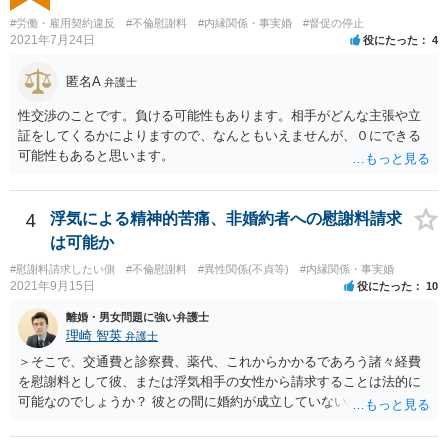
#労働・雇用契約違反
#不倫慰謝料
#内縁関係・事実婚
#督促の停止
2021年7月24日
役にたった
4
匿名A
弁護士
性交渉のことです。負ける可能性もあります。相手がどんな主張や立
証をしてくるかによりますので、なんともいえませんが、０にできる
可能性もあると思います。
4
浮気による精神的苦痛、非婚約者への慰謝料請求
は可能か
#慰謝料請求したい側
#不倫慰謝料
#異性関係(不貞等)
#内縁関係・事実婚
2021年9月15日
役にたった
10
離婚・男女問題に強い弁護士
理崎 智英
弁護士
＞そこで、交通費と診察費、薬代、これからかかるであろう諸々経費
を慰謝料として彼、または浮気相手の女性から請求することは法的に
可能なのでしょうか？ 彼との間に婚約が成立していない場合には，彼
や浮気相手の女性に対して慰謝料を請求することはできません。