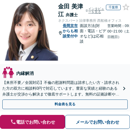
金田 美津
千葉県
インタビュ
ーを見る
江
弁護士
ネクスパート法律事務所 西船橋オフィス
長岡京市
面談方法(対
営業時間：09:
からも相
面・電話・ビデ
00~21:00（土
談受付中
オなど)は応相
日祝日）
談
内縁解消
【来所不要／全国対応】不倫の慰謝料問題は請求したい方・請求され
た方の双方に相談料0円で対応しています。豊富な実績と経験のある
弁護士が交渉から解決まで徹底サポートします。無料の証拠診断や着
手金の返還保証もありますので安心してご相談ください。
料金表を見る
電話でお問い合わせ
メールでお問い合わせ