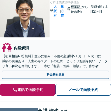
くずは凛誠法律事務所
大
枚
樟葉駅
から
営業時間：本
阪
方
|
日定休日
徒歩5分
府
市
内縁解消
【初回相談60分無料】交渉に強み！不倫の慰謝料500万円→60万円に
減額の実績あり！人生の再スタートのため、じっくりお話を伺い、よ
り良い解決を目指します。丁寧な「報告・連絡・相談」で、依頼者の
方の不安軽減に努めます【休日・夜間面談可】
料金表を見る
電話で面談予約
メールで面談予約
永禮 惇也