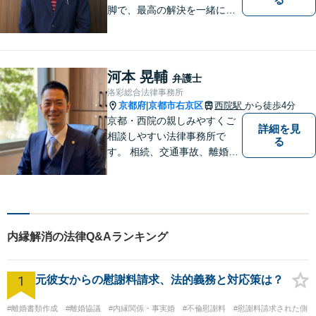
脚で、最高の解決を一緒に目
指しましょう。刑事事件／交
通事故／離婚問題／借金問題
／相続問題など、幅広く対応
可能です。【地域に根ざした
河本 晃輔
弁護士
弁護士】まずは当事務所の無
洛彩総合法律事務所
料法律相談をご体験くださ
京都府
京都市右京区
西院駅
から徒歩4分
|
い。
京都・西院の親しみやすくご
詳細を見
相談しやすい法律事務所で
る
す。 相続、交通事故、離婚、
不動産、債務整理などに幅広
くご対応しています。
内縁解消の法律Q&Aランキング
1
元彼女からの慰謝料請求、法的義務と対応策は？
#離婚書類作成
#離婚協議
#内縁関係・事実婚
#不倫慰謝料
#慰謝料請求された側