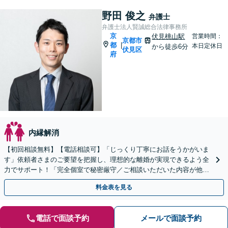
野田 俊之
弁護士
弁護士法人賢誠総合法律事務所
京
伏見桃山駅
営業時間：
京都市
都
|
本日定休日
から徒歩6分
伏見区
府
内縁解消
【初回相談無料】【電話相談可】「じっくり丁寧にお話をうかがいま
す」依頼者さまのご要望を把握し、理想的な離婚が実現できるよう全
力でサポート！「完全個室で秘密厳守／ご相談いただいた内容が他人
に聞かれる心配はありません」【休日・夜間相談可】
料金表を見る
電話で面談予約
メールで面談予約